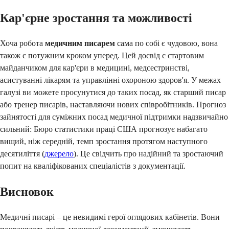
Кар'єрне зростання та можливості
Хоча робота
медичним писарем
сама по собі є чудовою, вона
також є потужним кроком уперед. Цей досвід є стартовим
майданчиком для кар'єри в медицині, медсестринстві,
асистуванні лікарям та управлінні охороною здоров'я. У межах
галузі ви можете просунутися до таких посад, як старший писар
або тренер писарів, наставляючи нових співробітників. Прогноз
зайнятості для суміжних посад медичної підтримки надзвичайно
сильний: Бюро статистики праці США прогнозує набагато
вищий, ніж середній, темп зростання протягом наступного
десятиліття (
джерело
). Це свідчить про надійний та зростаючий
попит на кваліфікованих спеціалістів з документації.
Висновок
Медичні писарі – це невидимі герої оглядових кабінетів. Вони