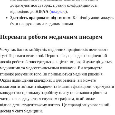
дотримуватися суворих правил конфіденційності
відповідно до
HIPAA
(
джерело
).
Здатність працювати під тиском:
Клінічні умови можуть
бути напруженими та динамічними.
Переваги роботи медичним писарем
Чому так багато майбутніх медичних працівників починають
тут? Переваги величезні. Перш за все, це надає неоціненний
досвід роботи безпосередньо з пацієнтами, який дуже цінується
медичними та медсестринськими школами. Ви отримуєте
глибоке розуміння того, як приймаються медичні рішення.
Окрім підвищення кваліфікації для резюме, ви можете
налагодити зв'язки з лікарями та іншими фахівцями, отримувати
конкурентоспроможну заробітну плату початкового рівня та
часто насолоджуватися гнучким графіком, який може
відповідати студентському життю. Це справді занурювальний
досвід у світі медицини.