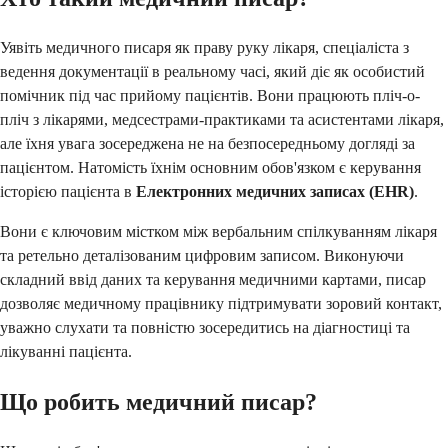
Уявіть медичного писаря як праву руку лікаря, спеціаліста з
ведення документації в реальному часі, який діє як особистий
помічник під час прийому пацієнтів. Вони працюють пліч-о-
пліч з лікарями, медсестрами-практиками та асистентами лікаря,
але їхня увага зосереджена не на безпосередньому догляді за
пацієнтом. Натомість їхнім основним обов'язком є керування
історією пацієнта в
Електронних медичних записах (EHR)
.
Вони є ключовим містком між вербальним спілкуванням лікаря
та ретельно деталізованим цифровим записом. Виконуючи
складний ввід даних та керування медичними картами, писар
дозволяє медичному працівнику підтримувати зоровий контакт,
уважно слухати та повністю зосередитись на діагностиці та
лікуванні пацієнта.
Що робить медичний писар?