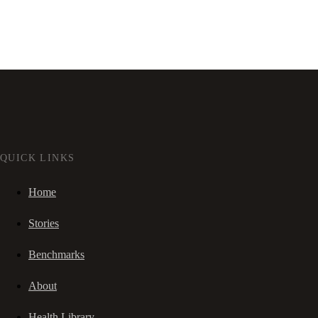
QUICK LINKS
Home
Stories
Benchmarks
About
Health Library