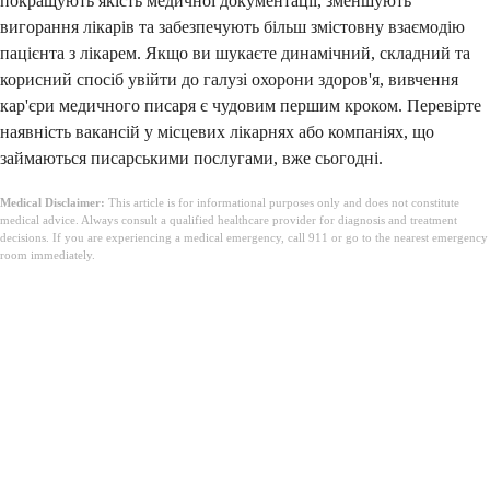
покращують якість медичної документації, зменшують
вигорання лікарів та забезпечують більш змістовну взаємодію
пацієнта з лікарем. Якщо ви шукаєте динамічний, складний та
корисний спосіб увійти до галузі охорони здоров'я, вивчення
кар'єри медичного писаря є чудовим першим кроком. Перевірте
наявність вакансій у місцевих лікарнях або компаніях, що
займаються писарськими послугами, вже сьогодні.
Medical Disclaimer:
This article is for informational purposes only and does not constitute
medical advice. Always consult a qualified healthcare provider for diagnosis and treatment
decisions. If you are experiencing a medical emergency, call 911 or go to the nearest emergency
room immediately.