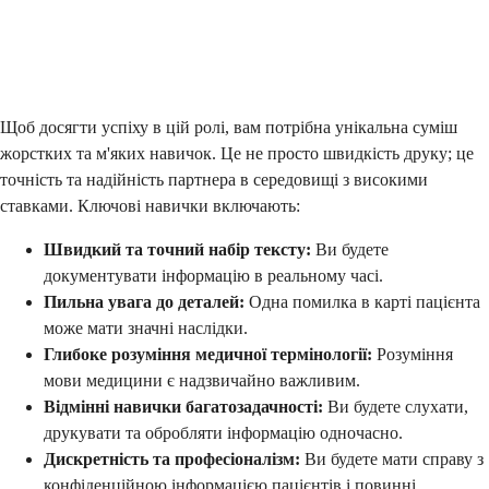
Щоб досягти успіху в цій ролі, вам потрібна унікальна суміш
жорстких та м'яких навичок. Це не просто швидкість друку; це
точність та надійність партнера в середовищі з високими
ставками. Ключові навички включають:
Швидкий та точний набір тексту:
Ви будете
документувати інформацію в реальному часі.
Пильна увага до деталей:
Одна помилка в карті пацієнта
може мати значні наслідки.
Глибоке розуміння медичної термінології:
Розуміння
мови медицини є надзвичайно важливим.
Відмінні навички багатозадачності:
Ви будете слухати,
друкувати та обробляти інформацію одночасно.
Дискретність та професіоналізм:
Ви будете мати справу з
конфіденційною інформацією пацієнтів і повинні