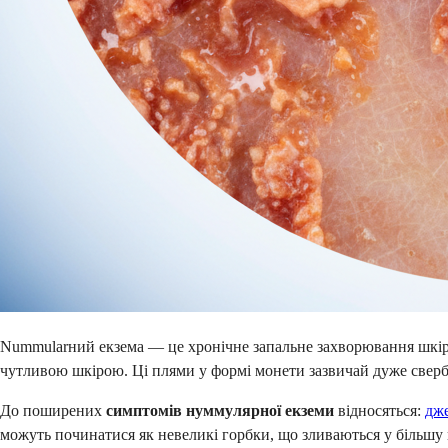
Nummularний екзема — це хронічне запальне захворювання шкіри.
чутливою шкірою. Ці плями у формі монети зазвичай дуже свербл
До поширених
симптомів нуммулярної екземи
відносяться:
дж
можуть починатися як невеликі горбки, що зливаються у більшу 