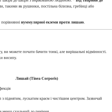
 шкіра до шкіри з інфікованою людиною. *
Від тварини до
, такими як рушники, постільна білизна, гребінці або
у порівнянні
нуммулярної екземи проти лишаю
.
 ви можете почати бачити тонкі, але вирішальні відмінності.
ки висипу.
Лишай (Tinea Corporis)
фекція
 з піднятим, лускатим краєм і чистішим центром. Зазвичай
ле менш схильний до печіння.