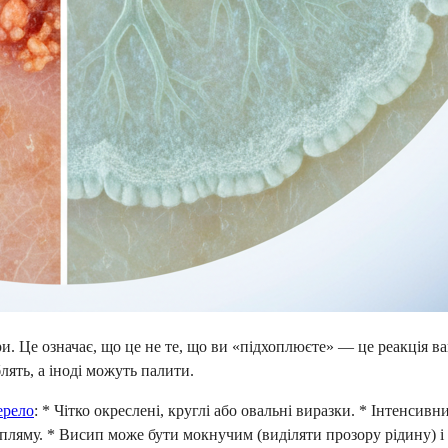
 Це означає, що це не те, що ви «підхоплюєте» — це реакція ваш
ять, а іноді можуть палити.
ерело
: * Чітко окреслені, круглі або овальні виразки. * Інтенси
пляму. * Висип може бути мокнучим (виділяти прозору рідину) і 