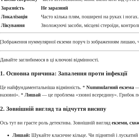
Заразність
Не заразний
Локалізація
Часто кілька плям, поширені на руках і ногах.
Лікування
Зволожуючі засоби, місцеві стероїди, контроль
[Зображення нуммулярної екземи поруч із зображенням лишаю, чі
Давайте заглибимося в ці ключові відмінності.
1. Основна причина: Запалення проти інфекції
Це найфундаментальніша відмінність. *
Nummularний екзема
— 
назовні». *
Лишай
— це проблема «ззовні всередину». Грибок п
2. Зовнішній вигляд та відчуття висипу
Ось тут ви граєте роль детектива. Зовнішній вигляд
екземи, схо
Лишай:
Шукайте класичне кільце. Чи піднятий і лускатий 