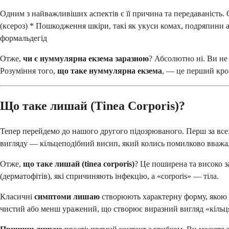
Одним з найважливіших аспектів є її причина та передаваність.
(ксероз) * Пошкодження шкіри, такі як укуси комах, подряпини а
формальдегід
Отже,
чи є нуммулярна екзема заразною
? Абсолютно ні. Ви не 
Розуміння того,
що таке нуммулярна екзема
, — це перший крок
Що таке лишай (Tinea Corporis)?
Тепер перейдемо до нашого другого підозрюваного. Перш за все:
вигляду — кільцеподібний висип, який колись помилково вваж
Отже,
що таке лишай (tinea corporis)
? Це поширена та високо з
(дерматофітів), які спричиняють інфекцію, а «corporis» — тіла.
Класичні
симптоми лишаю
створюють характерну форму, якою в
чистий або менш уражений, що створює виразний вигляд «кільця