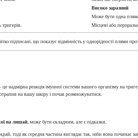
Високо заразний
Може бути одна пляма 
 тригерів.
Місцеві або перораль
тко підписані, що показує відмінність у однорідності плями про
це надмірна реакція імунної системи вашого організму на триге
отрапив на вашу шкіру і почав розмножуватися.
жої на лишай
, може бути складним, але є підказки.
край, тоді як середня частина виглядає так, ніби вона починає