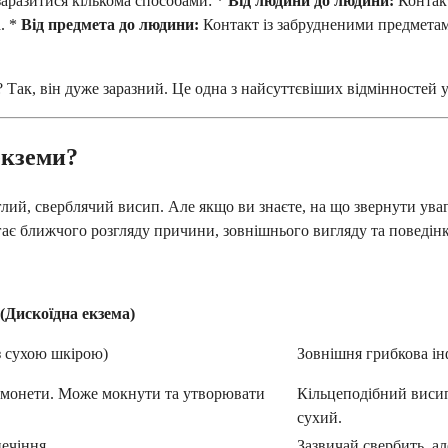
заразитися кількома способами: *
Від людини до людини:
Контакт
. *
Від предмета до людини:
Контакт із забрудненими предметами
? Так, він дуже заразний. Це одна з найсуттєвіших відмінностей 
екземи?
й, сверблячий висип. Але якщо ви знаєте, на що звернути увагу,
гає ближчого розгляду причини, зовнішнього вигляду та поведін
(Дискоїдна екзема)
 з сухою шкірою)
Зовнішня грибкова ін
і монети. Може мокнути та утворювати
Кільцеподібний висип
сухий.
ечіння.
Зазвичай свербить, а