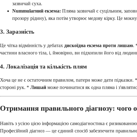
зазвичай суха.
Nummularний екзема:
Пляма зазвичай є суцільним, запов
прозору рідину), яка потім утворює медову кірку. Це мокн
3. Заразність
Це чітка відмінність у дебатах
дискоїдна екзема проти лишаю
.
частини власного тіла, і, ймовірно, ви підхопили його від людин
4. Локалізація та кількість плям
Хоча це не є остаточним правилом, патерн може дати підказки. 
стороні рук. *
Лишай
може починатися як одна пляма і з'являтися
Отримання правильного діагнозу: чого о
Навіть з усією цією інформацією самодіагностика є ризикованою.
Професійний діагноз — це єдиний спосіб забезпечити правильне