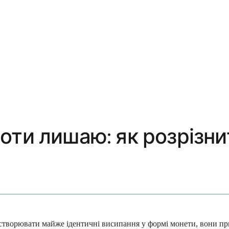
оти лишаю: як розрізни
ь створювати майже ідентичні висипання у формі монети, вони п