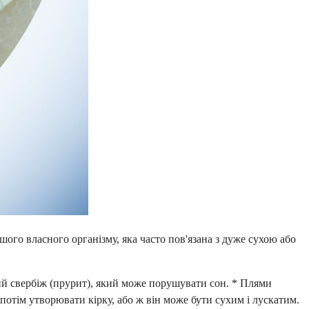
ого власного організму, яка часто пов'язана з дуже сухою або
вний свербіж (прурит), який може порушувати сон. * Плями
потім утворювати кірку, або ж він може бути сухим і лускатим.