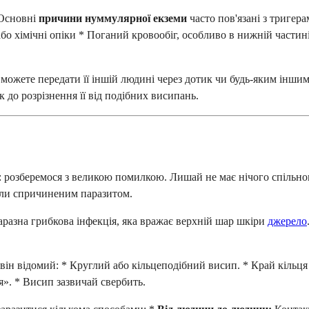
 Основні
причини нуммулярної екземи
часто пов'язані з тригер
бо хімічні опіки * Поганий кровообіг, особливо в нижній частині
можете передати її іншій людині через дотик чи будь-яким іншим
 до розрізнення її від подібних висипань.
 розберемося з великою помилкою. Лишай не має нічого спільного
али спричиненим паразитом.
аразна грибкова інфекція, яка вражає верхній шар шкіри
джерело
ін відомий: * Круглий або кільцеподібний висип. * Край кільця 
». * Висип зазвичай свербить.