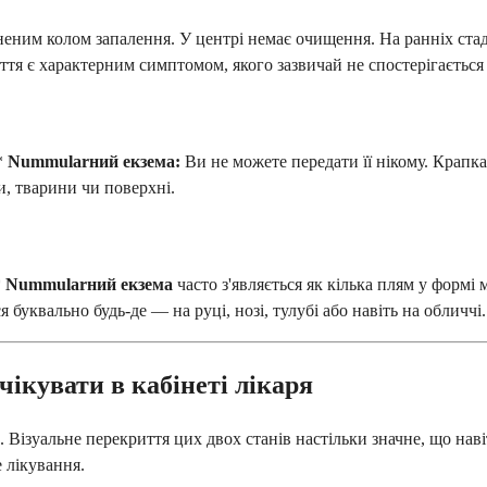
неним колом запалення. У центрі немає очищення. На ранніх ста
уття є характерним симптомом, якого зазвичай не спостерігається
 *
Nummularний екзема:
Ви не можете передати її нікому. Крапка
и, тварини чи поверхні.
*
Nummularний екзема
часто з'являється як кілька плям у формі
 буквально будь-де — на руці, нозі, тулубі або навіть на обличчі.
чікувати в кабінеті лікаря
 Візуальне перекриття цих двох станів настільки значне, що наві
 лікування.