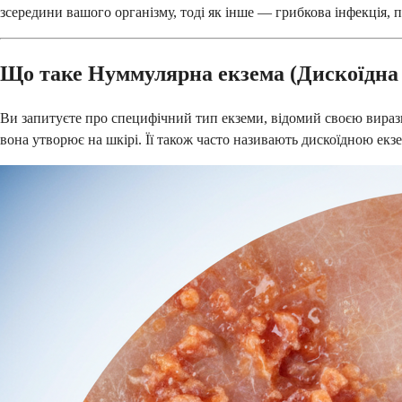
зсередини вашого організму, тоді як інше — грибкова інфекція,
Що таке Нуммулярна екзема (Дискоїдна 
Ви запитуєте про специфічний тип екземи, відомий своєю вираз
вона утворює на шкірі. Її також часто називають дискоїдною екз