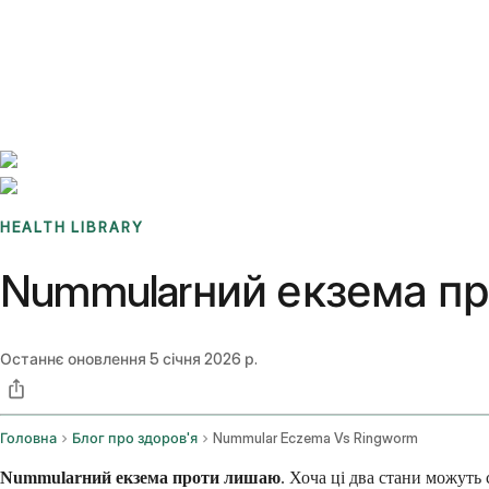
Benchmarks
Stories
FAQ
Sign up / Log in
HEALTH LIBRARY
Nummularний екзема пр
Останнє оновлення
5 січня 2026 р.
Головна
Блог про здоров'я
Nummular Eczema Vs Ringworm
Nummularний екзема проти лишаю
. Хоча ці два стани можут