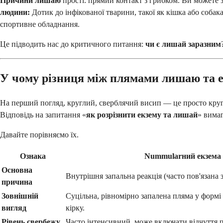
Причини лишаю
прості: прямий контакт з грибком. Ви можете 
людини:
Дотик до інфікованої тварини, такої як кішка або собака
спортивне обладнання.
Це підводить нас до критичного питання:
чи є лишай заразним
У чому різниця між плямами лишаю та 
На перший погляд, круглий, сверблячий висип — це просто кругли
Відповідь на запитання «
як розрізнити екзему та лишай
» вима
Давайте порівняємо їх.
Ознака
Nummularний екзема 
Основна
Внутрішня запальна реакція (часто пов'язана
причина
Зовнішній
Суцільна, рівномірно запалена пляма у форм
вигляд
кірку.
Рівень свербежу
Часто інтенсивний, може включати відчуття п