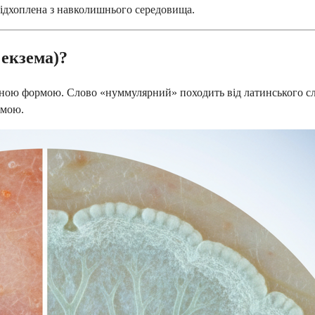
 підхоплена з навколишнього середовища.
екзема)?
ною формою. Слово «нуммулярний» походить від латинського слов
емою.