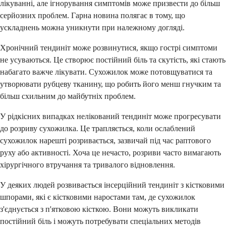
лікуванні, але ігнорування симптомів може призвести до більш
серйозних проблем. Гарна новина полягає в тому, що
ускладнень можна уникнути при належному догляді.
Хронічний тендиніт може розвинутися, якщо гострі симптоми
не усуваються. Це створює постійний біль та скутість, які стають
набагато важче лікувати. Сухожилок може потовщуватися та
утворювати рубцеву тканину, що робить його менш гнучким та
більш схильним до майбутніх проблем.
У рідкісних випадках нелікований тендиніт може прогресувати
до розриву сухожилка. Це трапляється, коли ослаблений
сухожилок нарешті розривається, зазвичай під час раптового
руху або активності. Хоча це нечасто, розриви часто вимагають
хірургічного втручання та тривалого відновлення.
У деяких людей розвивається інсерційний тендиніт з кістковими
шпорами, які є кістковими наростами там, де сухожилок
з'єднується з п'ятковою кісткою. Вони можуть викликати
постійний біль і можуть потребувати спеціальних методів