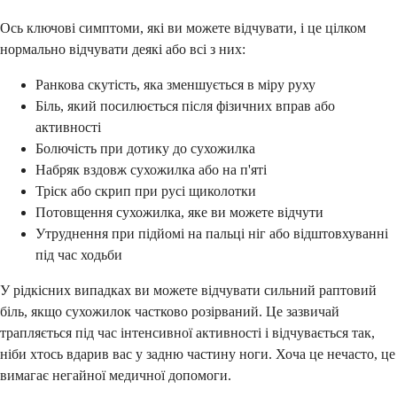
Ось ключові симптоми, які ви можете відчувати, і це цілком
нормально відчувати деякі або всі з них:
Ранкова скутість, яка зменшується в міру руху
Біль, який посилюється після фізичних вправ або
активності
Болючість при дотику до сухожилка
Набряк вздовж сухожилка або на п'яті
Тріск або скрип при русі щиколотки
Потовщення сухожилка, яке ви можете відчути
Утруднення при підйомі на пальці ніг або відштовхуванні
під час ходьби
У рідкісних випадках ви можете відчувати сильний раптовий
біль, якщо сухожилок частково розірваний. Це зазвичай
трапляється під час інтенсивної активності і відчувається так,
ніби хтось вдарив вас у задню частину ноги. Хоча це нечасто, це
вимагає негайної медичної допомоги.