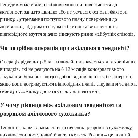
Рецидив можливий, особливо якщо ви повертаєтеся до
активності занадто швидко або не усуваєте основні фактори
ризику. Дотримання поступового плану повернення до
активності, підтримка гнучкості литок та використання
відповідного взуття значно знижують ризик майбутніх епізодів.
Чи потрібна операція при ахіллового тендиніті?
Операція рідко потрібна і зазвичай призначається для хронічних
випадків, які не реагують на 6-12 місяців консервативного
лікування. Більшість людей добре відновлюються без операції,
якщо вони дотримуються відповідних планів лікування та дають
своєму сухожилку достатньо часу для загоєння.
У чому різниця між ахілловим тендинітом та
розривом ахіллового сухожилка?
Тендиніт включає запалення та невеликі розриви в сухожилку,
викликаючи поступовий біль та скутість. Розрив – це повний