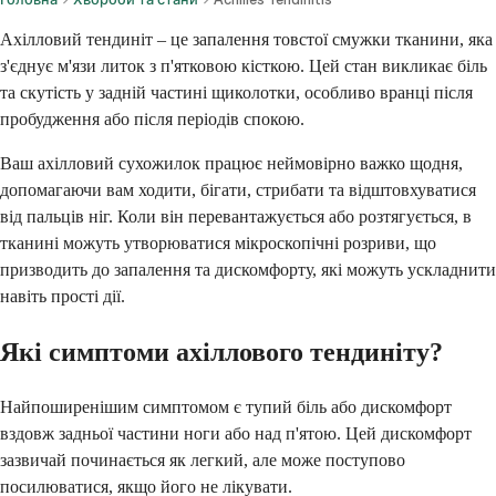
Ахілловий тендиніт – це запалення товстої смужки тканини, яка
з'єднує м'язи литок з п'ятковою кісткою. Цей стан викликає біль
та скутість у задній частині щиколотки, особливо вранці після
пробудження або після періодів спокою.
Ваш ахілловий сухожилок працює неймовірно важко щодня,
допомагаючи вам ходити, бігати, стрибати та відштовхуватися
від пальців ніг. Коли він перевантажується або розтягується, в
тканині можуть утворюватися мікроскопічні розриви, що
призводить до запалення та дискомфорту, які можуть ускладнити
навіть прості дії.
Які симптоми ахіллового тендиніту?
Найпоширенішим симптомом є тупий біль або дискомфорт
вздовж задньої частини ноги або над п'ятою. Цей дискомфорт
зазвичай починається як легкий, але може поступово
посилюватися, якщо його не лікувати.