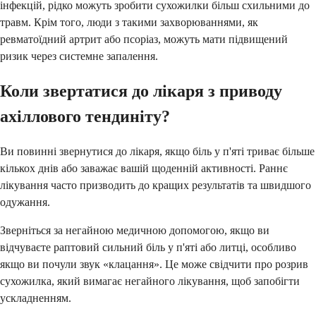
інфекцій, рідко можуть зробити сухожилки більш схильними до
травм. Крім того, люди з такими захворюваннями, як
ревматоїдний артрит або псоріаз, можуть мати підвищений
ризик через системне запалення.
Коли звертатися до лікаря з приводу
ахіллового тендиніту?
Ви повинні звернутися до лікаря, якщо біль у п'яті триває більше
кількох днів або заважає вашій щоденній активності. Раннє
лікування часто призводить до кращих результатів та швидшого
одужання.
Зверніться за негайною медичною допомогою, якщо ви
відчуваєте раптовий сильний біль у п'яті або литці, особливо
якщо ви почули звук «клацання». Це може свідчити про розрив
сухожилка, який вимагає негайного лікування, щоб запобігти
ускладненням.