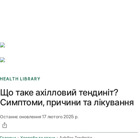
Benchmarks
Stories
FAQ
Sign up / Log in
HEALTH LIBRARY
Що таке ахілловий тендиніт?
Симптоми, причини та лікування
Останнє оновлення
17 лютого 2025 р.
Головна
Хвороби та стани
Achilles Tendinitis