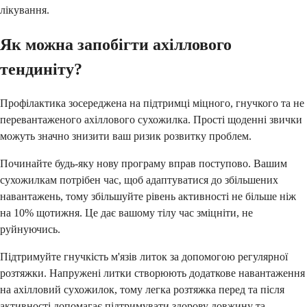
лікування.
Як можна запобігти ахіллового
тендиніту?
Профілактика зосереджена на підтримці міцного, гнучкого та не
перевантаженого ахіллового сухожилка. Прості щоденні звички
можуть значно знизити ваш ризик розвитку проблем.
Починайте будь-яку нову програму вправ поступово. Вашим
сухожилкам потрібен час, щоб адаптуватися до збільшених
навантажень, тому збільшуйте рівень активності не більше ніж
на 10% щотижня. Це дає вашому тілу час зміцніти, не
руйнуючись.
Підтримуйте гнучкість м'язів литок за допомогою регулярної
розтяжки. Напружені литки створюють додаткове навантаження
на ахілловий сухожилок, тому легка розтяжка перед та після
активності допомагає підтримувати здорову довжину та