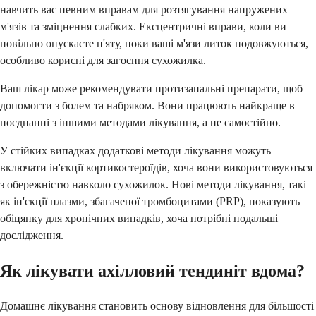
навчить вас певним вправам для розтягування напружених
м'язів та зміцнення слабких. Ексцентричні вправи, коли ви
повільно опускаєте п'яту, поки ваші м'язи литок подовжуються,
особливо корисні для загоєння сухожилка.
Ваш лікар може рекомендувати протизапальні препарати, щоб
допомогти з болем та набряком. Вони працюють найкраще в
поєднанні з іншими методами лікування, а не самостійно.
У стійких випадках додаткові методи лікування можуть
включати ін'єкції кортикостероїдів, хоча вони використовуються
з обережністю навколо сухожилок. Нові методи лікування, такі
як ін'єкції плазми, збагаченої тромбоцитами (PRP), показують
обіцянку для хронічних випадків, хоча потрібні подальші
дослідження.
Як лікувати ахілловий тендиніт вдома?
Домашнє лікування становить основу відновлення для більшості