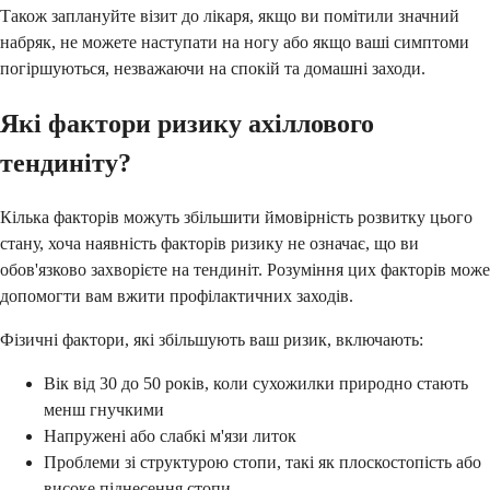
Також заплануйте візит до лікаря, якщо ви помітили значний
набряк, не можете наступати на ногу або якщо ваші симптоми
погіршуються, незважаючи на спокій та домашні заходи.
Які фактори ризику ахіллового
тендиніту?
Кілька факторів можуть збільшити ймовірність розвитку цього
стану, хоча наявність факторів ризику не означає, що ви
обов'язково захворієте на тендиніт. Розуміння цих факторів може
допомогти вам вжити профілактичних заходів.
Фізичні фактори, які збільшують ваш ризик, включають:
Вік від 30 до 50 років, коли сухожилки природно стають
менш гнучкими
Напружені або слабкі м'язи литок
Проблеми зі структурою стопи, такі як плоскостопість або
високе піднесення стопи