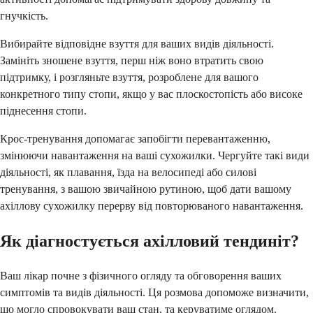
гнучкість.
Вибирайте відповідне взуття для ваших видів діяльності.
Замініть зношене взуття, перш ніж воно втратить свою
підтримку, і розгляньте взуття, розроблене для вашого
конкретного типу стопи, якщо у вас плоскостопість або високе
піднесення стопи.
Крос-тренування допомагає запобігти перевантаженню,
змінюючи навантаження на ваші сухожилки. Чергуйте такі види
діяльності, як плавання, їзда на велосипеді або силові
тренування, з вашою звичайною рутиною, щоб дати вашому
ахіллову сухожилку перерву від повторюваного навантаження.
Як діагностується ахілловий тендиніт?
Ваш лікар почне з фізичного огляду та обговорення ваших
симптомів та видів діяльності. Ця розмова допоможе визначити,
що могло спровокувати ваш стан, та керуватиме оглядом.