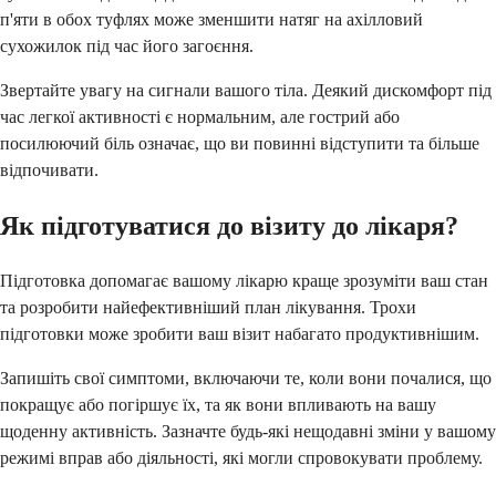
п'яти в обох туфлях може зменшити натяг на ахілловий
сухожилок під час його загоєння.
Звертайте увагу на сигнали вашого тіла. Деякий дискомфорт під
час легкої активності є нормальним, але гострий або
посилюючий біль означає, що ви повинні відступити та більше
відпочивати.
Як підготуватися до візиту до лікаря?
Підготовка допомагає вашому лікарю краще зрозуміти ваш стан
та розробити найефективніший план лікування. Трохи
підготовки може зробити ваш візит набагато продуктивнішим.
Запишіть свої симптоми, включаючи те, коли вони почалися, що
покращує або погіршує їх, та як вони впливають на вашу
щоденну активність. Зазначте будь-які нещодавні зміни у вашому
режимі вправ або діяльності, які могли спровокувати проблему.