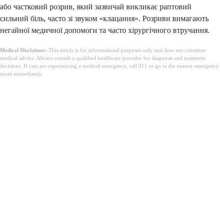
або частковий розрив, який зазвичай викликає раптовий
сильний біль, часто зі звуком «клацання». Розриви вимагають
негайної медичної допомоги та часто хірургічного втручання.
Medical Disclaimer:
This article is for informational purposes only and does not constitute
medical advice. Always consult a qualified healthcare provider for diagnosis and treatment
decisions. If you are experiencing a medical emergency, call 911 or go to the nearest emergency
room immediately.