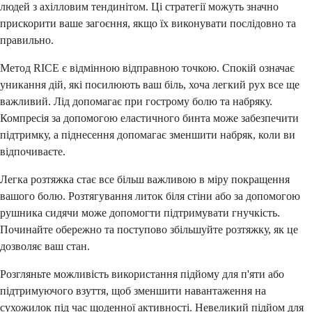
людей з ахілловим тендинітом. Ці стратегії можуть значно
прискорити ваше загоєння, якщо їх виконувати послідовно та
правильно.
Метод RICE є відмінною відправною точкою. Спокій означає
уникання дій, які посилюють ваш біль, хоча легкий рух все ще
важливий. Лід допомагає при гострому болю та набряку.
Компресія за допомогою еластичного бинта може забезпечити
підтримку, а піднесення допомагає зменшити набряк, коли ви
відпочиваєте.
Легка розтяжка стає все більш важливою в міру покращення
вашого болю. Розтягування литок біля стіни або за допомогою
рушника сидячи може допомогти підтримувати гнучкість.
Починайте обережно та поступово збільшуйте розтяжку, як це
дозволяє ваш стан.
Розгляньте можливість використання підйому для п'яти або
підтримуючого взуття, щоб зменшити навантаження на
сухожилок під час щоденної активності. Невеликий підйом для