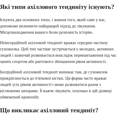
Які типи ахіллового тендиніту існують?
Існують два основних типи, і знання того, який саме у вас,
допоможе визначити найкращий підхід до лікування.
Місцезнаходження вашого болю розповість історію.
Неінсерційний ахілловий тендиніт вражає середню частину
сухожилка. Цей тип частіше зустрічається у молодих, активних
людей і зазвичай розвивається внаслідок перевантаження під час
занять спортом або раптового збільшення рівня активності.
Інсерційний ахілловий тендиніт виникає там, де сухожилок
прикріплюється до п'яткової кістки. Ця форма часто вражає
людей усіх рівнів активності і може розвиватися разом з
кістковими шпорами. Її важче лікувати, оскільки в цій ділянці
обмежений кровообіг.
Що викликає ахілловий тендиніт?