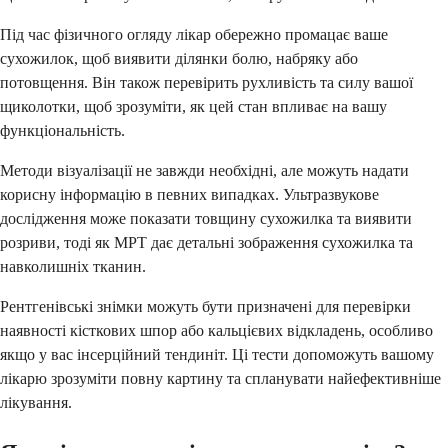
Під час фізичного огляду лікар обережно промацає ваше
сухожилок, щоб виявити ділянки болю, набряку або
потовщення. Він також перевірить рухливість та силу вашої
щиколотки, щоб зрозуміти, як цей стан впливає на вашу
функціональність.
Методи візуалізації не завжди необхідні, але можуть надати
корисну інформацію в певних випадках. Ультразвукове
дослідження може показати товщину сухожилка та виявити
розриви, тоді як МРТ дає детальні зображення сухожилка та
навколишніх тканин.
Рентгенівські знімки можуть бути призначені для перевірки
наявності кісткових шпор або кальцієвих відкладень, особливо
якщо у вас інсерційний тендиніт. Ці тести допоможуть вашому
лікарю зрозуміти повну картину та спланувати найефективніше
лікування.