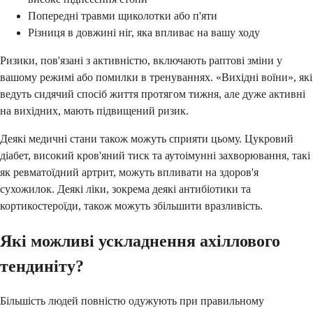
Попередні травми щиколотки або п'яти
Різниця в довжині ніг, яка впливає на вашу ходу
Ризики, пов'язані з активністю, включають раптові зміни у
вашому режимі або помилки в тренуваннях. «Вихідні воїни», які
ведуть сидячий спосіб життя протягом тижня, але дуже активні
на вихідних, мають підвищений ризик.
Деякі медичні стани також можуть сприяти цьому. Цукровий
діабет, високий кров'яний тиск та аутоімунні захворювання, такі
як ревматоїдний артрит, можуть впливати на здоров'я
сухожилок. Деякі ліки, зокрема деякі антибіотики та
кортикостероїди, також можуть збільшити вразливість.
Які можливі ускладнення ахіллового
тендиніту?
Більшість людей повністю одужують при правильному