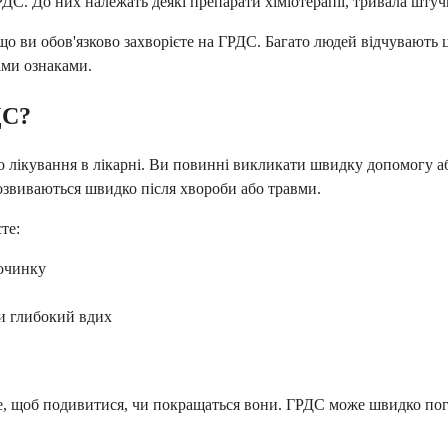
С. До них належать деякі препарати хіміотерапії, тривала штучн
 що ви обов'язково захворієте на ГРДС. Багато людей відчувають 
іми ознаками.
ДС?
о лікування в лікарні. Ви повинні викликати швидку допомогу а
озвиваються швидко після хвороби або травми.
те:
починку
ти глибокий вдих
, щоб подивитися, чи покращаться вони. ГРДС може швидко погі