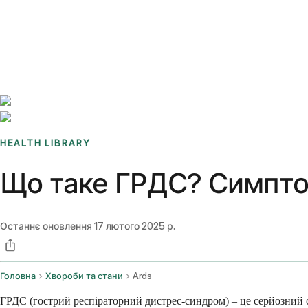
Benchmarks
Stories
FAQ
Sign up / Log in
HEALTH LIBRARY
Що таке ГРДС? Симптом
Останнє оновлення
17 лютого 2025 р.
Головна
Хвороби та стани
Ards
ГРДС (гострий респіраторний дистрес-синдром) – це серйозний 