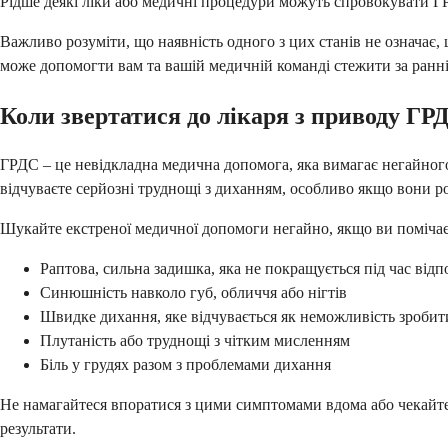
Рідше деякі ліки або медичні процедури можуть спровокувати ГРД
Важливо розуміти, що наявність одного з цих станів не означає,
може допомогти вам та вашій медичній команді стежити за ранн
Коли звертатися до лікаря з приводу ГР
ГРДС – це невідкладна медична допомога, яка вимагає негайног
відчуваєте серйозні труднощі з диханням, особливо якщо вони р
Шукайте екстреної медичної допомоги негайно, якщо ви помічає
Раптова, сильна задишка, яка не покращується під час від
Синюшність навколо губ, обличчя або нігтів
Швидке дихання, яке відчувається як неможливість зроби
Плутаність або труднощі з чітким мисленням
Біль у грудях разом з проблемами дихання
Не намагайтеся впоратися з цими симптомами вдома або чекайте
результати.