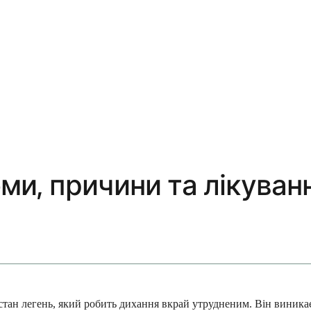
и, причини та лікуван
стан легень, який робить дихання вкрай утрудненим. Він виника