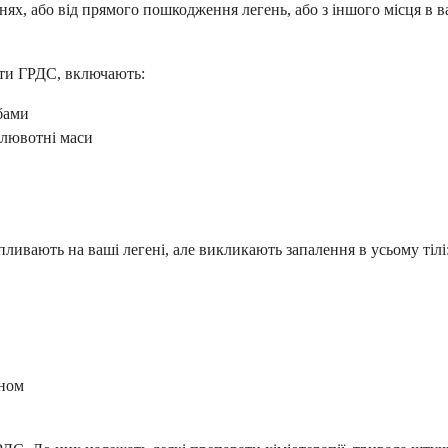
нях, або від прямого пошкодження легень, або з іншого місця в
ати ГРДС, включають:
бами
блювотні маси
пливають на ваші легені, але викликають запалення в усьому тілі
їном