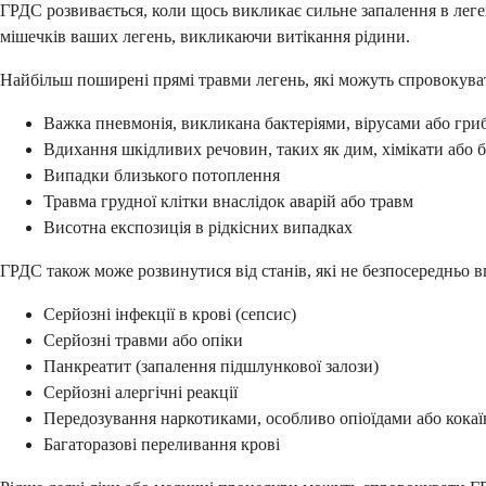
ГРДС розвивається, коли щось викликає сильне запалення в леге
мішечків ваших легень, викликаючи витікання рідини.
Найбільш поширені прямі травми легень, які можуть спровокув
Важка пневмонія, викликана бактеріями, вірусами або гри
Вдихання шкідливих речовин, таких як дим, хімікати або 
Випадки близького потоплення
Травма грудної клітки внаслідок аварій або травм
Висотна експозиція в рідкісних випадках
ГРДС також може розвинутися від станів, які не безпосередньо в
Серйозні інфекції в крові (сепсис)
Серйозні травми або опіки
Панкреатит (запалення підшлункової залози)
Серйозні алергічні реакції
Передозування наркотиками, особливо опіоїдами або кока
Багаторазові переливання крові