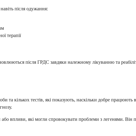
навіть після одужання:
им
ої терапії
дновлюються після ГРДС завдяки належному лікуванню та реабілі
би та кількох тестів, які показують, наскільки добре працюють 
гнозу.
и або впливи, які могли спровокувати проблеми з легенями. Він 