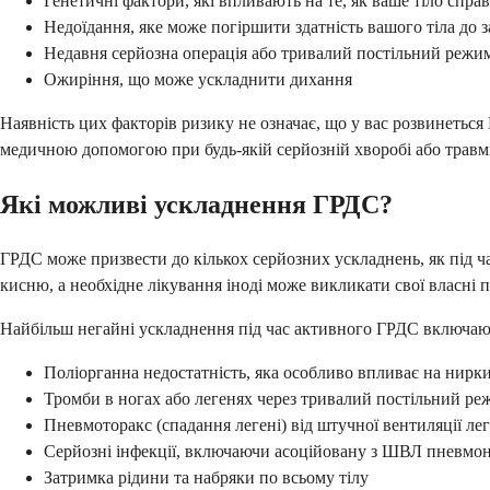
Генетичні фактори, які впливають на те, як ваше тіло справ
Недоїдання, яке може погіршити здатність вашого тіла до 
Недавня серйозна операція або тривалий постільний режи
Ожиріння, що може ускладнити дихання
Наявність цих факторів ризику не означає, що у вас розвинетьс
медичною допомогою при будь-якій серйозній хворобі або травмі
Які можливі ускладнення ГРДС?
ГРДС може призвести до кількох серйозних ускладнень, як під ча
кисню, а необхідне лікування іноді може викликати свої власні 
Найбільш негайні ускладнення під час активного ГРДС включаю
Поліорганна недостатність, яка особливо впливає на нирки
Тромби в ногах або легенях через тривалий постільний ре
Пневмоторакс (спадання легені) від штучної вентиляції ле
Серйозні інфекції, включаючи асоційовану з ШВЛ пневмо
Затримка рідини та набряки по всьому тілу