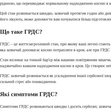
рідиною, що перешкоджає нормальному надходженню кисню в к
Цей стан розвивається швидко, зазвичай протягом годин або днів
його лікують, може допомогти вам почуватися більш підготовл
Що таке ГРДС?
ГРДС – це життєзагрозливий стан, при якому ваші легені стають с
яка зазвичай допомагає кисню потрапляти в кров, але при ГРДС
Стан впливає на тонкий бар'єр між вашими повітряними мішечка
надзвичайно важким надходження кисню в кров. Це створює неб
ГРДС зазвичай розвивається як ускладнення іншої серйозної хвор
сильний стрес або пошкодження.
Які симптоми ГРДС?
Симптоми ГРДС розвиваються швидко і досить серйозні, зазвичай 