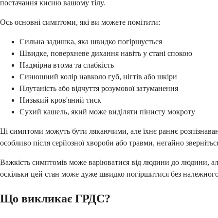
постачання кисню вашому тілу.
Ось основні симптоми, які ви можете помітити:
Сильна задишка, яка швидко погіршується
Швидке, поверхневе дихання навіть у стані спокою
Надмірна втома та слабкість
Синюшний колір навколо губ, нігтів або шкіри
Плутаність або відчуття розумової затуманення
Низький кров'яний тиск
Сухий кашель, який може виділяти пінисту мокроту
Ці симптоми можуть бути лякаючими, але їхнє раннє розпізнаван
особливо після серйозної хвороби або травми, негайно зверніт
Важкість симптомів може варіюватися від людини до людини, ал
оскільки цей стан може дуже швидко погіршитися без належного
Що викликає ГРДС?