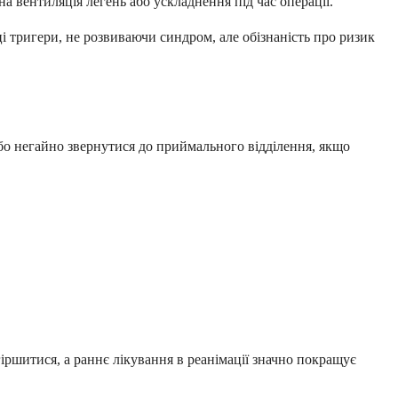
а вентиляція легень або ускладнення під час операції.
ці тригери, не розвиваючи синдром, але обізнаність про ризик
бо негайно звернутися до приймального відділення, якщо
ршитися, а раннє лікування в реанімації значно покращує