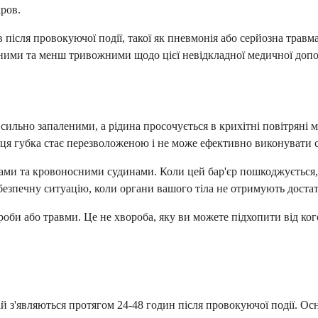
ров.
 після провокуючої події, такої як пневмонія або серйозна травм
еними та менш тривожними щодо цієї невідкладної медичної доп
ильно запаленими, а рідина просочується в крихітні повітряні мі
 ця губка стає перезволоженою і не може ефективно виконувати 
ми та кровоносними судинами. Коли цей бар'єр пошкоджується, 
езпечну ситуацію, коли органи вашого тіла не отримують доста
оби або травми. Це не хвороба, яку ви можете підхопити від кого
з'являються протягом 24-48 годин після провокуючої події. Осно