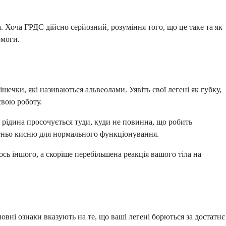
а. Хоча ГРДС дійсно серйозний, розуміння того, що це таке та як
омоги.
шечки, які називаються альвеолами. Уявіть свої легені як губку,
свою роботу.
рідина просочується туди, куди не повинна, що робить
тньо кисню для нормального функціонування.
сь іншого, а скоріше перебільшена реакція вашого тіла на
вні ознаки вказують на те, що ваші легені борються за достатнє