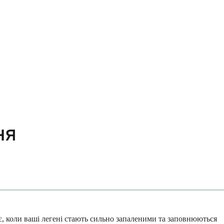
ня
є, коли ваші легені стають сильно запаленими та заповнюються