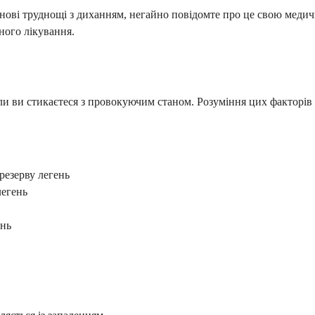
е нові труднощі з диханням, негайно повідомте про це свою меди
ного лікування.
ли ви стикаєтеся з провокуючим станом. Розуміння цих факторів
резерву легень
легень
ень