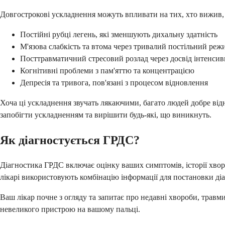
Довгострокові ускладнення можуть впливати на тих, хто вижив, 
Постійні рубці легень, які зменшують дихальну здатність
М'язова слабкість та втома через тривалий постільний реж
Посттравматичний стресовий розлад через досвід інтенсивн
Когнітивні проблеми з пам'яттю та концентрацією
Депресія та тривога, пов'язані з процесом відновлення
Хоча ці ускладнення звучать лякаючими, багато людей добре ві
запобігти ускладненням та вирішити будь-які, що виникнуть.
Як діагностується ГРДС?
Діагностика ГРДС включає оцінку ваших симптомів, історії хворо
лікарі використовують комбінацію інформації для постановки діа
Ваш лікар почне з огляду та запитає про недавні хвороби, травм
невеликого пристрою на вашому пальці.