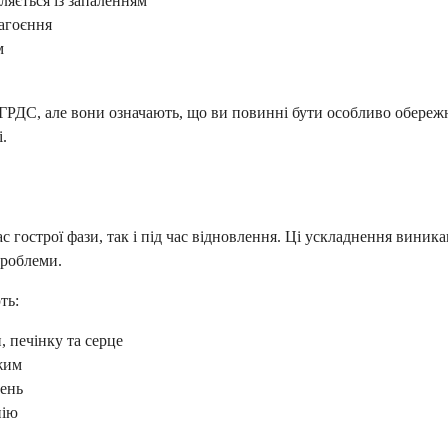
ляється із запаленням
загоєння
м
я ГРДС, але вони означають, що ви повинні бути особливо обереж
.
с гострої фази, так і під час відновлення. Ці ускладнення виник
проблеми.
ть:
, печінку та серце
жим
гень
нію