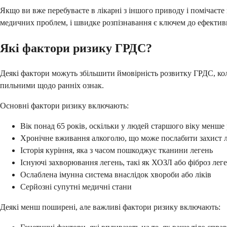
Якщо ви вже перебуваєте в лікарні з іншого приводу і помічаєт
медичних проблем, і швидке розпізнавання є ключем до ефектив
Які фактори ризику ГРДС?
Деякі фактори можуть збільшити ймовірність розвитку ГРДС, ко
пильними щодо ранніх ознак.
Основні фактори ризику включають:
Вік понад 65 років, оскільки у людей старшого віку менше 
Хронічне вживання алкоголю, що може послабити захист 
Історія куріння, яка з часом пошкоджує тканини легень
Існуючі захворювання легень, такі як ХОЗЛ або фіброз лег
Ослаблена імунна система внаслідок хвороби або ліків
Серйозні супутні медичні стани
Деякі менш поширені, але важливі фактори ризику включають: