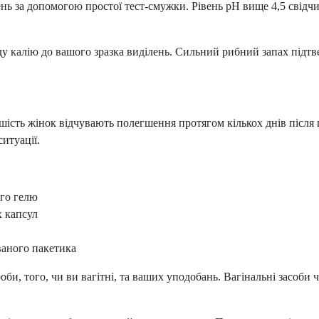
ь за допомогою простої тест-смужки. Рівень рН вище 4,5 свідчит
ду калію до вашого зразка виділень. Сильний рибний запах підтве
льшість жінок відчувають полегшення протягом кількох днів після
итуації.
ого гелю
х капсул
ваного пакетика
роби, того, чи ви вагітні, та ваших уподобань. Вагінальні засоб