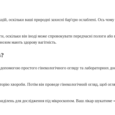
й, оскільки ваші природні захисні бар'єри ослаблені. Ось чому
ваги, оскільки він іноді може спровокувати передчасні пологи а
нозом мають здорову вагітність.
з?
 допомогою простого гінекологічного огляду та лабораторних дос
сторію хвороби. Потім він проведе гінекологічний огляд, щоб огл
виділень для дослідження під мікроскопом. Ваш лікар шукатиме «