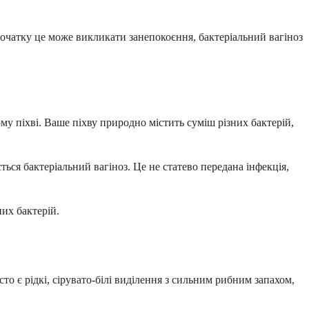
очатку це може викликати занепокоєння, бактеріальний вагіноз
му піхві. Ваше піхву природно містить суміш різних бактерій,
ється бактеріальний вагіноз. Це не статево передана інфекція,
их бактерій.
о є рідкі, сірувато-білі виділення з сильним рибним запахом,