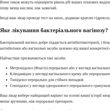
Вони також можуть перевірити рівень рН ваших піхвових виділен
піхву менш кислим, ніж зазвичай.
Іноді ваш лікар проведе тест на запах, додавши краплю гідрокси
Яке лікування бактеріального вагінозу?
Бактеріальний вагіноз добре піддається антибіотикотерапії, і бі
антибіотики або вагінальні засоби залежно від вашої конкретної с
Найчастіше призначаються такі засоби:
Метронідазол (Флагіл) перорально або у вигляді вагінальн
Кліндамiцин у вигляді вагінального крему або пероральни
Тинідазол перорально для стійких випадків
Секнідазол у вигляді одноразового перорального гранульо
Ваш лікар вибере найкращий варіант на основі вашої історії хво
менш зручними, ніж пероральні препарати.