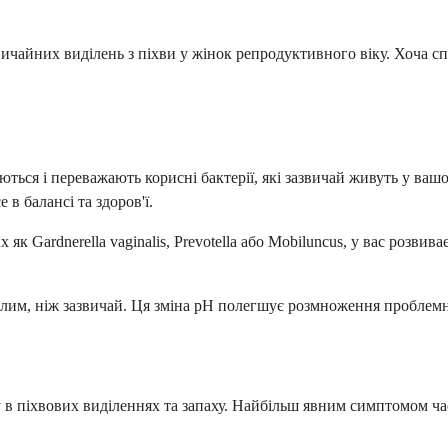
чайних виділень з піхви у жінок репродуктивного віку. Хоча сп
ться і переважають корисні бактерії, які зазвичай живуть у вашо
в балансі та здоров'ї.
к Gardnerella vaginalis, Prevotella або Mobiluncus, у вас розвива
слим, ніж зазвичай. Ця зміна рН полегшує розмноження проблемн
 в піхвових виділеннях та запаху. Найбільш явним симптомом част