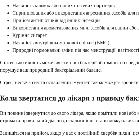
Наявність кількох або нових статевих партнерів
Спринцювання або використання агресивних засобів для п
Прийом антибіотиків від інших інфекцій
Використання ароматизованих мил, засобів для ванни або з
Куріння сигарет
Наявність внутрішньоматкової спіралі (ВМС)
Природні гормональні зміни під час менструації, вагітност
Статева активність може ввести нові бактерії або змінити серед
порушує ваш природний бактеріальний баланс.
Стрес, нестача сну та ослаблений імунітет також можуть зробит
Коли звертатися до лікаря з приводу бак
Ви повинні звернутися до свого лікаря, якщо помітили нові або
отримати правильний діагноз, оскільки інші стани можуть викл
Запишіться на прийом, якщо у вас є постійний свербіж піхви, пе