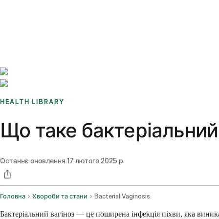
Benchmarks
Stories
FAQ
Sign up / Log in
HEALTH LIBRARY
Що таке бактеріальний
Останнє оновлення
17 лютого 2025 р.
Головна
Хвороби та стани
Bacterial Vaginosis
Бактеріальний вагіноз — це поширена інфекція піхви, яка виника