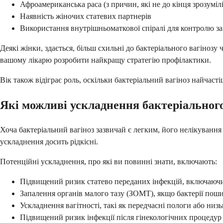
Афроамериканська раса (з причин, які не до кінця зрозумілі
Наявність жіночих статевих партнерів
Використання внутрішньоматкової спіралі для контролю з
Деякі жінки, здається, більш схильні до бактеріального вагінозу
вашому лікарю розробити найкращу стратегію профілактики.
Вік також відіграє роль, оскільки бактеріальний вагіноз найчасті
Які можливі ускладнення бактеріального
Хоча бактеріальний вагіноз зазвичай є легким, його нелікування
ускладнення досить рідкісні.
Потенційні ускладнення, про які ви повинні знати, включають:
Підвищений ризик статево переданих інфекцій, включаюч
Запалення органів малого тазу (ЗОМТ), якщо бактерії по
Ускладнення вагітності, такі як передчасні пологи або низ
Підвищений ризик інфекції після гінекологічних процедур