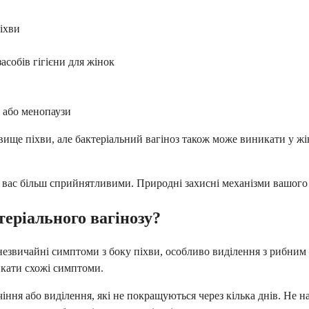
іхви
асобів гігієни для жінок
і або менопаузи
овище піхви, але бактеріальний вагіноз також може виникати у ж
и вас більш сприйнятливими. Природні захисні механізми вашого
теріального вагінозу?
 незвичайні симптоми з боку піхви, особливо виділення з рибним
икати схожі симптоми.
чіння або виділення, які не покращуються через кілька днів. Не 