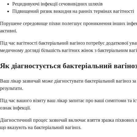
Рецидивуючі інфекції сечовивідних шляхів
Підвищений ризик викидня на ранніх термінах вагітності
Порушене середовище піхви полегшує проникнення інших інфекці
активні.
Під час вагітності бактеріальний вагіноз потребує додаткової у
медичному догляді більшість вагітних жінок з бактеріальним вагі
Як діагностується бактеріальний вагіно
Ваш лікар зазвичай може діагностувати бактеріальний вагіноз за
результати.
Під час вашого візиту ваш лікар запитає про ваші симптоми та і
ознак інфекції.
Діагностичний процес зазвичай включає взяття зразка піхвових 
що вказують на бактеріальний вагіноз.