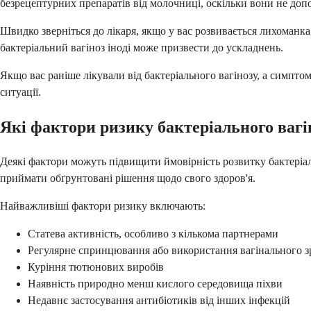
безрецептурних препаратів від молочниці, оскільки вони не доп
Швидко зверніться до лікаря, якщо у вас розвивається лихоманка, 
бактеріальний вагіноз іноді може призвести до ускладнень.
Якщо вас раніше лікували від бактеріального вагінозу, а симпто
ситуації.
Які фактори ризику бактеріального вагі
Деякі фактори можуть підвищити ймовірність розвитку бактеріа
приймати обґрунтовані рішення щодо свого здоров'я.
Найважливіші фактори ризику включають:
Статева активність, особливо з кількома партнерами
Регулярне спринцювання або використання вагінального 
Куріння тютюнових виробів
Наявність природно менш кислого середовища піхви
Недавнє застосування антибіотиків від інших інфекцій