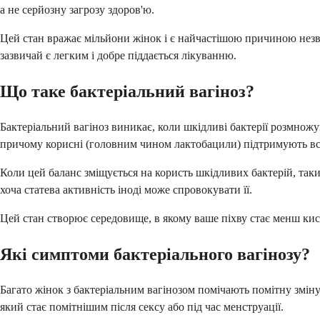
а не серйозну загрозу здоров'ю.
Цей стан вражає мільйони жінок і є найчастішою причиною незви
зазвичай є легким і добре піддається лікуванню.
Що таке бактеріальний вагіноз?
Бактеріальний вагіноз виникає, коли шкідливі бактерії розмножую
причому корисні (головним чином лактобацили) підтримують все 
Коли цей баланс зміщується на користь шкідливих бактерій, таких я
хоча статева активність іноді може спровокувати її.
Цей стан створює середовище, в якому ваше піхву стає менш ки
Які симптоми бактеріального вагінозу?
Багато жінок з бактеріальним вагінозом помічають помітну зміну
який стає помітнішим після сексу або під час менструації.