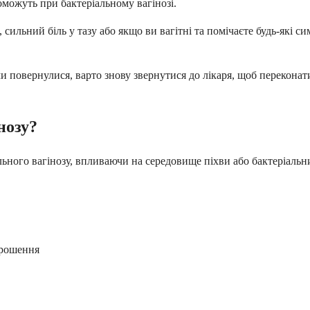
оможуть при бактеріальному вагінозі.
сильний біль у тазу або якщо ви вагітні та помічаєте будь-які си
ми повернулися, варто знову звернутися до лікаря, щоб перекона
нозу?
льного вагінозу, впливаючи на середовище піхви або бактеріаль
зрошення