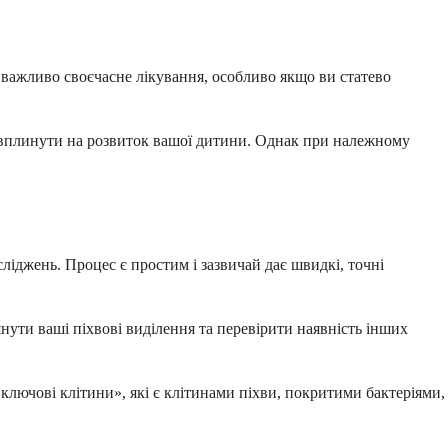
 важливо своєчасне лікування, особливо якщо ви статево
бо вплинути на розвиток вашої дитини. Однак при належному
ліджень. Процес є простим і зазвичай дає швидкі, точні
янути ваші піхвові виділення та перевірити наявність інших
ключові клітини», які є клітинами піхви, покритими бактеріями,