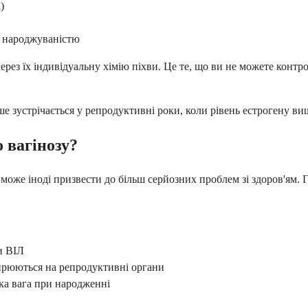
)
а народжуваністю
 через їх індивідуальну хімію піхви. Це те, що ви не можете кон
ше зустрічається у репродуктивні роки, коли рівень естрогену вищ
 вагінозу?
 може іноді призвести до більш серйозних проблем зі здоров'ям. 
и ВІЛ
ширюються на репродуктивні органи
ька вага при народженні