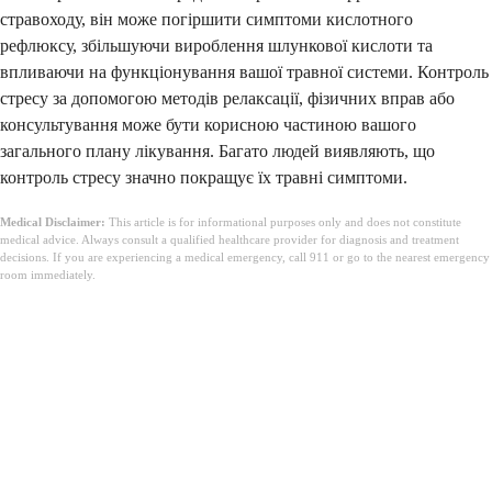
стравоходу, він може погіршити симптоми кислотного
рефлюксу, збільшуючи вироблення шлункової кислоти та
впливаючи на функціонування вашої травної системи. Контроль
стресу за допомогою методів релаксації, фізичних вправ або
консультування може бути корисною частиною вашого
загального плану лікування. Багато людей виявляють, що
контроль стресу значно покращує їх травні симптоми.
Medical Disclaimer:
This article is for informational purposes only and does not constitute
medical advice. Always consult a qualified healthcare provider for diagnosis and treatment
decisions. If you are experiencing a medical emergency, call 911 or go to the nearest emergency
room immediately.