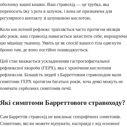
оболонку вашої кишки. Ваш стравохід — це трубка, яка
переносить їжу з рота в шлунок, і вона не призначена для
регулярного контакту зі шлунковою кислотою.
Коли кислотний рефлюкс трапляється часто протягом місяців
або років, ваш стравохід намагається захистити себе, вирощуючи
цю міцнішу тканину. Уявіть це як спосіб вашого тіла одягнути
броню там, де воно постійно пошкоджується.
Цей стан вважається ускладненням гастроезофагеальної
рефлюксної хвороби (ГЕРХ), яка є хронічним кислотним
рефлюксом. Більшість людей з Барреттовим стравоходом мали
симптоми ГЕРХ протягом багатьох років, хоча деякі можуть не
помічати серйозних симптомів печії.
Які симптоми Барреттового стравоходу?
Сам Барреттів стравохід не викликає специфічних симптомів.
Симптоми, які ви можете відчувати, насправді є від основної