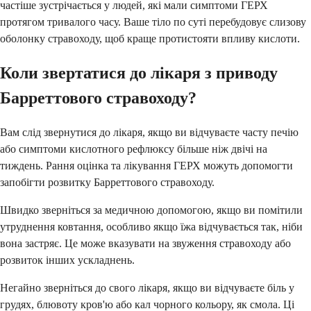
частіше зустрічається у людей, які мали симптоми ГЕРХ
протягом тривалого часу. Ваше тіло по суті перебудовує слизову
оболонку стравоходу, щоб краще протистояти впливу кислоти.
Коли звертатися до лікаря з приводу
Барреттового стравоходу?
Вам слід звернутися до лікаря, якщо ви відчуваєте часту печію
або симптоми кислотного рефлюксу більше ніж двічі на
тиждень. Рання оцінка та лікування ГЕРХ можуть допомогти
запобігти розвитку Барреттового стравоходу.
Швидко зверніться за медичною допомогою, якщо ви помітили
утруднення ковтання, особливо якщо їжа відчувається так, ніби
вона застряє. Це може вказувати на звуження стравоходу або
розвиток інших ускладнень.
Негайно зверніться до свого лікаря, якщо ви відчуваєте біль у
грудях, блювоту кров'ю або кал чорного кольору, як смола. Ці