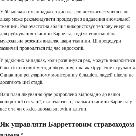
У більш важких випадках з дисплазією високого ступеня ваш
лікар може рекомендувати процедури з видалення аномальної
тканини. Радіочастотна абляція використовує теплову енергію
для руйнування тканини Барретта, тоді як ендоскопічна
мукозальна резекція видаляє шари тканини. Ці процедури
зазвичай проводяться під час ендоскопії.
У рідкісних випадках, коли розвинувся рак, можуть знадобитися
більш інтенсивні методи лікування, такі як хірургічне втручання.
Однак при регулярному моніторингу більшість людей ніколи не
досягають цієї стадії.
Ваш план лікування буде розроблено відповідно до вашої
конкретної ситуації, включаючи те, скільки тканини Барретта у
вас є та чи є якісь аномальні зміни клітин.
Як управляти Барреттовим стравоходом
вдома?