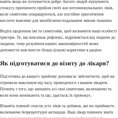
навіть якщо ви почуваєтеся добре. Багато людей відчувають
спокусу припинити прийом своїх кислотознижувальних ліків,
коли симптоми покращуються, але постійне пригнічення
кислоти важливе для запобігання подальшим змінам тканини.
Ведіть щоденник їжі та симптомів, щоб визначити ваші особисті
тригери. Те, що викликає рефлюкс, відрізняється від людини до
людини, тому розуміння ваших закономірностей може
допомогти вам внести більш цільові корективи в раціон.
Як підготуватися до візиту до лікаря?
Підготовка до вашого прийому допомагає забезпечити, щоб ви
отримали максимум від часу, проведеного з вашим лікарем.
Почніть з того, що запишіть усі свої симптоми, включаючи те,
коли вони виникають та що, здається, їх провокує.
Візьміть повний список усіх ліків та добавок, які ви приймаєте,
включаючи безрецептурні антациди. Ваш лікар повинен знати