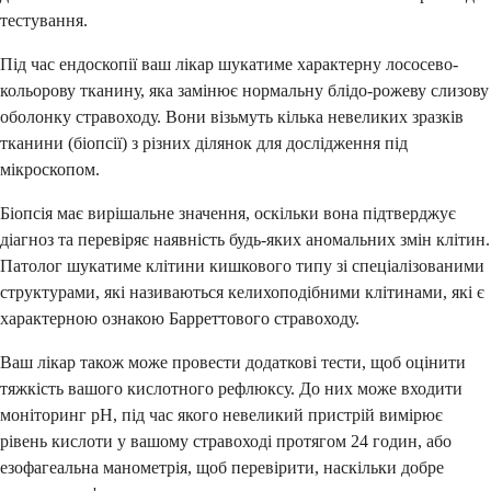
тестування.
Під час ендоскопії ваш лікар шукатиме характерну лососево-
кольорову тканину, яка замінює нормальну блідо-рожеву слизову
оболонку стравоходу. Вони візьмуть кілька невеликих зразків
тканини (біопсії) з різних ділянок для дослідження під
мікроскопом.
Біопсія має вирішальне значення, оскільки вона підтверджує
діагноз та перевіряє наявність будь-яких аномальних змін клітин.
Патолог шукатиме клітини кишкового типу зі спеціалізованими
структурами, які називаються келихоподібними клітинами, які є
характерною ознакою Барреттового стравоходу.
Ваш лікар також може провести додаткові тести, щоб оцінити
тяжкість вашого кислотного рефлюксу. До них може входити
моніторинг рН, під час якого невеликий пристрій вимірює
рівень кислоти у вашому стравоході протягом 24 годин, або
езофагеальна манометрія, щоб перевірити, наскільки добре