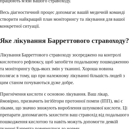
працюють м'язи вашого стравоходу.
Весь діагностичний процес допомагає вашій медичній команді
створити найкращий план моніторингу та лікування для вашої
конкретної ситуації.
Яке лікування Барреттового стравоходу?
Лікування Барреттового стравоходу зосереджено на контролі
кислотного рефлюксу, щоб запобігти подальшому пошкодженню
та моніторингу будь-яких змін у тканині. Хороша новина
полягає в тому, що при належному лікуванні більшість людей з
цим станом почуваються дуже добре.
Пригнічення кислоти є основою лікування. Ваш лікар,
ймовірно, призначить інгібітори протонної помпи (ІПП), які є
ліками, що значно знижують вироблення шлункової кислоти. Ці
препарати допомагають захистити ваш стравохід від подальшого
пошкодження кислотою та навіть можуть допомогти деякій
тканині Барретта повернутися до норми.