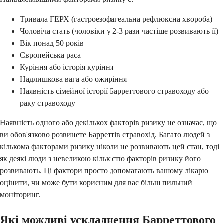
Тривала ГЕРХ (гастроезофагеальна рефлюксна хвороба)
Чоловіча стать (чоловіки у 2-3 рази частіше розвивають її)
Вік понад 50 років
Європейська раса
Куріння або історія куріння
Надлишкова вага або ожиріння
Наявність сімейної історії Барреттового стравоходу або
раку стравоходу
Наявність одного або декількох факторів ризику не означає, що
ви обов'язково розвинете Барреттів стравохід. Багато людей з
кількома факторами ризику ніколи не розвивають цей стан, тоді
як деякі люди з невеликою кількістю факторів ризику його
розвивають. Ці фактори просто допомагають вашому лікарю
оцінити, чи може бути корисним для вас більш пильний
моніторинг.
Які можливі ускладнення Барреттового