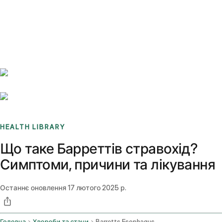
Benchmarks
Stories
FAQ
Sign up / Log in
HEALTH LIBRARY
Що таке Барреттів стравохід?
Симптоми, причини та лікування
Останнє оновлення
17 лютого 2025 р.
Головна
Хвороби та стани
Barretts Esophagus