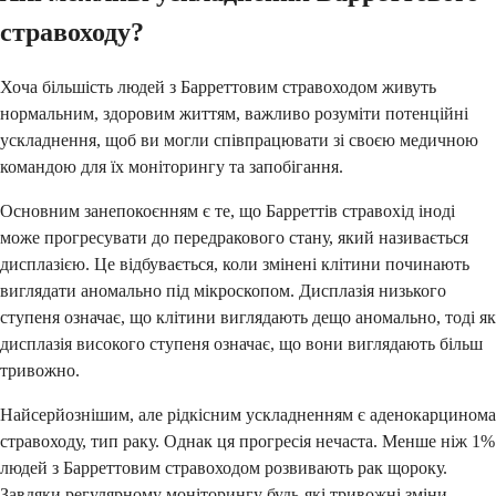
стравоходу?
Хоча більшість людей з Барреттовим стравоходом живуть
нормальним, здоровим життям, важливо розуміти потенційні
ускладнення, щоб ви могли співпрацювати зі своєю медичною
командою для їх моніторингу та запобігання.
Основним занепокоєнням є те, що Барреттів стравохід іноді
може прогресувати до передракового стану, який називається
дисплазією. Це відбувається, коли змінені клітини починають
виглядати аномально під мікроскопом. Дисплазія низького
ступеня означає, що клітини виглядають дещо аномально, тоді як
дисплазія високого ступеня означає, що вони виглядають більш
тривожно.
Найсерйознішим, але рідкісним ускладненням є аденокарцинома
стравоходу, тип раку. Однак ця прогресія нечаста. Менше ніж 1%
людей з Барреттовим стравоходом розвивають рак щороку.
Завдяки регулярному моніторингу будь-які тривожні зміни