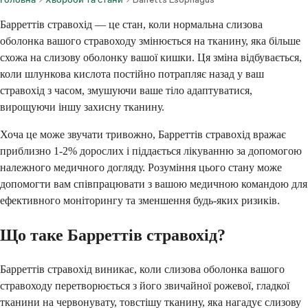
Барреттів стравохід — це стан, коли нормальна слизова
оболонка вашого стравоходу змінюється на тканину, яка більше
схожа на слизову оболонку вашої кишки. Ця зміна відбувається,
коли шлункова кислота постійно потрапляє назад у ваш
стравохід з часом, змушуючи ваше тіло адаптуватися,
вирощуючи іншу захисну тканину.
Хоча це може звучати тривожно, Барреттів стравохід вражає
приблизно 1-2% дорослих і піддається лікуванню за допомогою
належного медичного догляду. Розуміння цього стану може
допомогти вам співпрацювати з вашою медичною командою для
ефективного моніторингу та зменшення будь-яких ризиків.
Що таке Барреттів стравохід?
Барреттів стравохід виникає, коли слизова оболонка вашого
стравоходу перетворюється з його звичайної рожевої, гладкої
тканини на червонувату, товстішу тканину, яка нагадує слизову