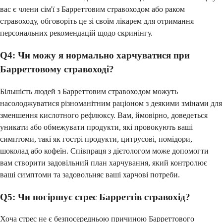
вас є члени сім'ї з Барреттовим стравоходом або раком
стравоходу, обговоріть це зі своїм лікарем для отримання
персональних рекомендацій щодо скринінгу.
Q4: Чи можу я нормально харчуватися при
Барреттовому стравоході?
Більшість людей з Барреттовим стравоходом можуть
насолоджуватися різноманітним раціоном з деякими змінами для
зменшення кислотного рефлюксу. Вам, ймовірно, доведеться
уникати або обмежувати продукти, які провокують ваші
симптоми, такі як гострі продукти, цитрусові, помідори,
шоколад або кофеїн. Співпраця з дієтологом може допомогти
вам створити задовільний план харчування, який контролює
ваші симптоми та задовольняє ваші харчові потреби.
Q5: Чи погіршує стрес Барреттів стравохід?
Хоча стрес не є безпосередньою причиною Барреттового