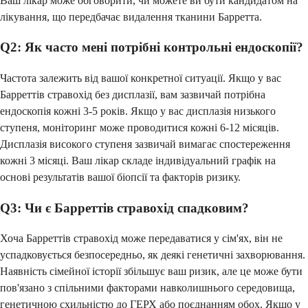
Ваш лікар може обговорити, чи можете ви бути кандидатом на
лікування, що передбачає видалення тканини Барретта.
Q2: Як часто мені потрібні контрольні ендоскопії?
Частота залежить від вашої конкретної ситуації. Якщо у вас
Барреттів стравохід без дисплазії, вам зазвичай потрібна
ендоскопія кожні 3-5 років. Якщо у вас дисплазія низького
ступеня, моніторинг може проводитися кожні 6-12 місяців.
Дисплазія високого ступеня зазвичай вимагає спостереження
кожні 3 місяці. Ваш лікар складе індивідуальний графік на
основі результатів вашої біопсії та факторів ризику.
Q3: Чи є Барреттів стравохід спадковим?
Хоча Барреттів стравохід може передаватися у сім'ях, він не
успадковується безпосередньо, як деякі генетичні захворювання.
Наявність сімейної історії збільшує ваш ризик, але це може бути
пов'язано з спільними факторами навколишнього середовища,
генетичною схильністю до ГЕРХ або поєднанням обох. Якщо у