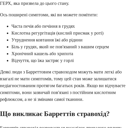
ГЕРХ, яка призвела до цього стану.
Ось поширені симптоми, які ви можете помітити:
Часта печія або печіння в грудях
Кислотна регургітація (кислий присмак у роті)
Утруднення ковтання їжі або рідини
Біль у грудях, який не пов'язаний з вашим серцем
Хронічний кашель або хрипота
Відчуття, що їжа застряє у горлі
Деякі люди з Барреттовим стравоходом можуть мати легкі або
взагалі не мати симптомів, тому цей стан може залишатися
недіагностованим протягом багатьох років. Якщо ви відчуваєте
симптоми, вони зазвичай пов'язані з постійним кислотним
рефлюксом, а не зі змінами самої тканини.
Що викликає Барреттів стравохід?
Барреттів стравохід розвивається внаслідок тривалого впливу