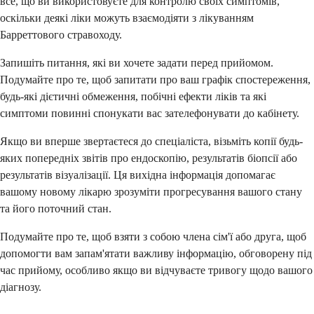
все, що ви використовуєте для контролю своїх симптомів,
оскільки деякі ліки можуть взаємодіяти з лікуванням
Барреттового стравоходу.
Запишіть питання, які ви хочете задати перед прийомом.
Подумайте про те, щоб запитати про ваш графік спостереження,
будь-які дієтичні обмеження, побічні ефекти ліків та які
симптоми повинні спонукати вас зателефонувати до кабінету.
Якщо ви вперше звертаєтеся до спеціаліста, візьміть копії будь-
яких попередніх звітів про ендоскопію, результатів біопсії або
результатів візуалізації. Ця вихідна інформація допомагає
вашому новому лікарю зрозуміти прогресування вашого стану
та його поточний стан.
Подумайте про те, щоб взяти з собою члена сім'ї або друга, щоб
допомогти вам запам'ятати важливу інформацію, обговорену під
час прийому, особливо якщо ви відчуваєте тривогу щодо вашого
діагнозу.