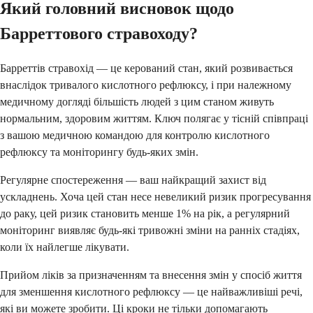
Який головний висновок щодо
Барреттового стравоходу?
Барреттів стравохід — це керований стан, який розвивається
внаслідок тривалого кислотного рефлюксу, і при належному
медичному догляді більшість людей з цим станом живуть
нормальним, здоровим життям. Ключ полягає у тісній співпраці
з вашою медичною командою для контролю кислотного
рефлюксу та моніторингу будь-яких змін.
Регулярне спостереження — ваш найкращий захист від
ускладнень. Хоча цей стан несе невеликий ризик прогресування
до раку, цей ризик становить менше 1% на рік, а регулярний
моніторинг виявляє будь-які тривожні зміни на ранніх стадіях,
коли їх найлегше лікувати.
Прийом ліків за призначенням та внесення змін у спосіб життя
для зменшення кислотного рефлюксу — це найважливіші речі,
які ви можете зробити. Ці кроки не тільки допомагають