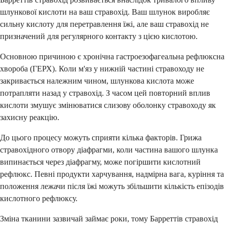
шлункової кислоти на ваш стравохід. Ваш шлунок виробляє
сильну кислоту для перетравлення їжі, але ваш стравохід не
призначений для регулярного контакту з цією кислотою.
Основною причиною є хронічна гастроезофагеальна рефлюксна
хвороба (ГЕРХ). Коли м'яз у нижній частині стравоходу не
закривається належним чином, шлункова кислота може
потрапляти назад у стравохід. З часом цей повторний вплив
кислоти змушує змінюватися слизову оболонку стравоходу як
захисну реакцію.
До цього процесу можуть сприяти кілька факторів. Грижа
стравохідного отвору діафрагми, коли частина вашого шлунка
випинається через діафрагму, може погіршити кислотний
рефлюкс. Певні продукти харчування, надмірна вага, куріння та
положення лежачи після їжі можуть збільшити кількість епізодів
кислотного рефлюксу.
Зміна тканини зазвичай займає роки, тому Барреттів стравохід