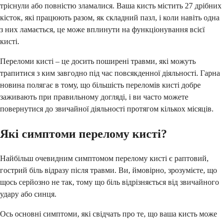
тріснули або повністю зламалися. Ваша кисть містить 27 дрібних
кісток, які працюють разом, як складний пазл, і коли навіть одна
з них ламається, це може вплинути на функціонування всієї
кисті.
Переломи кисті – це досить поширені травми, які можуть
трапитися з ким завгодно під час повсякденної діяльності. Гарна
новина полягає в тому, що більшість переломів кисті добре
заживають при правильному догляді, і ви часто можете
повернутися до звичайної діяльності протягом кількох місяців.
Які симптоми перелому кисті?
Найбільш очевидним симптомом перелому кисті є раптовий,
гострий біль відразу після травми. Ви, ймовірно, зрозумієте, що
щось серйозно не так, тому що біль відрізняється від звичайного
удару або синця.
Ось основні симптоми, які свідчать про те, що ваша кисть може