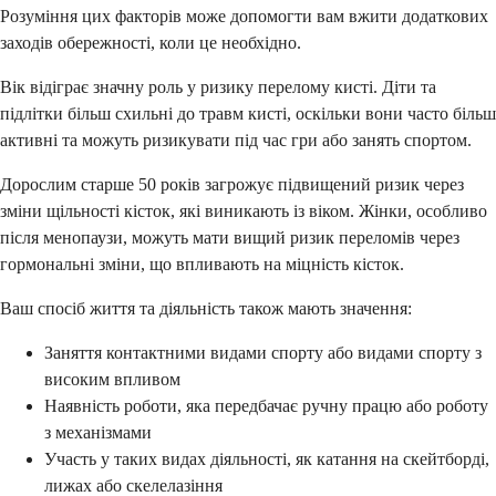
Розуміння цих факторів може допомогти вам вжити додаткових
заходів обережності, коли це необхідно.
Вік відіграє значну роль у ризику перелому кисті. Діти та
підлітки більш схильні до травм кисті, оскільки вони часто більш
активні та можуть ризикувати під час гри або занять спортом.
Дорослим старше 50 років загрожує підвищений ризик через
зміни щільності кісток, які виникають із віком. Жінки, особливо
після менопаузи, можуть мати вищий ризик переломів через
гормональні зміни, що впливають на міцність кісток.
Ваш спосіб життя та діяльність також мають значення:
Заняття контактними видами спорту або видами спорту з
високим впливом
Наявність роботи, яка передбачає ручну працю або роботу
з механізмами
Участь у таких видах діяльності, як катання на скейтборді,
лижах або скелелазіння