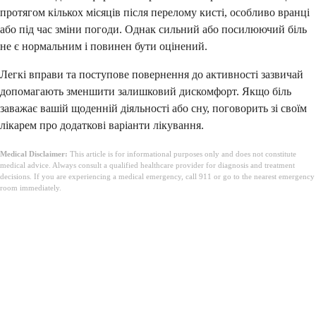
протягом кількох місяців після перелому кисті, особливо вранці
або під час зміни погоди. Однак сильний або посилюючий біль
не є нормальним і повинен бути оцінений.
Легкі вправи та поступове повернення до активності зазвичай
допомагають зменшити залишковий дискомфорт. Якщо біль
заважає вашій щоденній діяльності або сну, поговорить зі своїм
лікарем про додаткові варіанти лікування.
Medical Disclaimer:
This article is for informational purposes only and does not constitute
medical advice. Always consult a qualified healthcare provider for diagnosis and treatment
decisions. If you are experiencing a medical emergency, call 911 or go to the nearest emergency
room immediately.