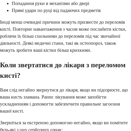
Попадання руки в механізми або двері
Прямі удари по руці від падаючих предметів
Іноді менш очевидні причини можуть призвести до переломів
кисті. Повторне навантаження з часом може послабити кістки,
роблячи їх більш схильними до переломів під час звичайної
діяльності. Деякі медичні стани, такі як остеопороз, також
можуть зробити ваші кістки більш крихкими.
Коли звертатися до лікаря з переломом
кисті?
Вам слід негайно звернутися до лікаря, якщо ви підозрюєте, що
ваша кисть зламана. Раннє лікування може запобігти
ускладненням і допомогти забезпечити правильне загоєння
вашої кисті.
Зверніться за екстреною допомогою негайно, якщо ви помітите
будь-які з цих серйозних ознак: