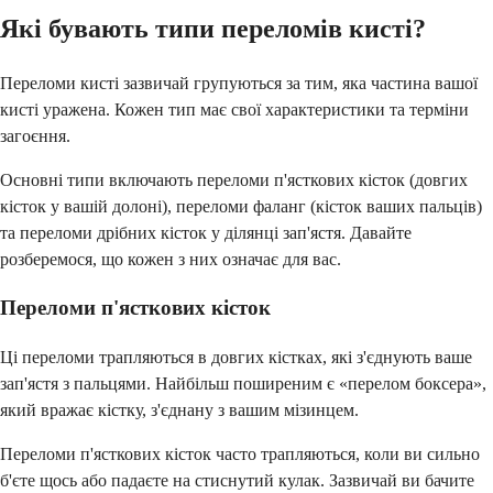
Які бувають типи переломів кисті?
Переломи кисті зазвичай групуються за тим, яка частина вашої
кисті уражена. Кожен тип має свої характеристики та терміни
загоєння.
Основні типи включають переломи п'ясткових кісток (довгих
кісток у вашій долоні), переломи фаланг (кісток ваших пальців)
та переломи дрібних кісток у ділянці зап'ястя. Давайте
розберемося, що кожен з них означає для вас.
Переломи п'ясткових кісток
Ці переломи трапляються в довгих кістках, які з'єднують ваше
зап'ястя з пальцями. Найбільш поширеним є «перелом боксера»,
який вражає кістку, з'єднану з вашим мізинцем.
Переломи п'ясткових кісток часто трапляються, коли ви сильно
б'єте щось або падаєте на стиснутий кулак. Зазвичай ви бачите