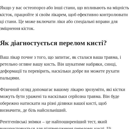
Якщо у вас остеопороз або інші стани, що впливають на міцність
кісток, працюйте зі своїм лікарем, щоб ефективно контролювати
ці стани. Це може включати ліки або спеціальні вправи для
зміцнення кісток.
Як діагностується перелом кисті?
Ваш лікар почне з того, що запитає, як сталася ваша травма, і
ретельно огляне вашу кисть. Він шукатиме набряки, синці,
деформації та перевірить, наскільки добре ви можете рухати
пальцями.
Фізичний огляд допомагає вашому лікарю зрозуміти, які кістки
можуть бути уражені та наскільки серйозна травма. Він буде
обережно натискати на різні ділянки вашої кисті, щоб
визначити, де біль найсильніший.
Рентгенівські знімки – це найпоширеніший тест, який
використовується для підтвердження перелому кисті. Ці