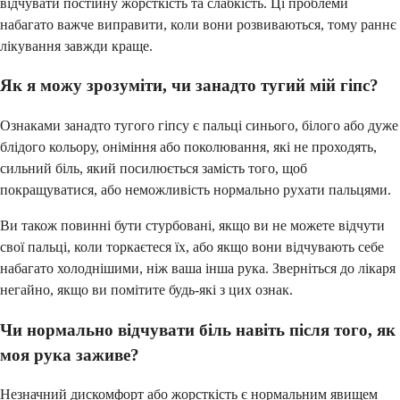
відчувати постійну жорсткість та слабкість. Ці проблеми
набагато важче виправити, коли вони розвиваються, тому раннє
лікування завжди краще.
Як я можу зрозуміти, чи занадто тугий мій гіпс?
Ознаками занадто тугого гіпсу є пальці синього, білого або дуже
блідого кольору, оніміння або поколювання, які не проходять,
сильний біль, який посилюється замість того, щоб
покращуватися, або неможливість нормально рухати пальцями.
Ви також повинні бути стурбовані, якщо ви не можете відчути
свої пальці, коли торкаєтеся їх, або якщо вони відчувають себе
набагато холоднішими, ніж ваша інша рука. Зверніться до лікаря
негайно, якщо ви помітите будь-які з цих ознак.
Чи нормально відчувати біль навіть після того, як
моя рука заживе?
Незначний дискомфорт або жорсткість є нормальним явищем