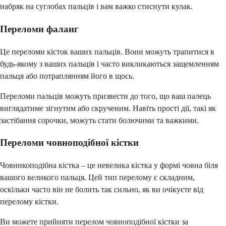
набряк на суглобах пальців і вам важко стиснути кулак.
Переломи фаланг
Це переломи кісток ваших пальців. Вони можуть трапитися в
будь-якому з ваших пальців і часто викликаються защемленням
пальця або потраплянням його в щось.
Переломи пальців можуть призвести до того, що ваш палець
виглядатиме зігнутим або скрученим. Навіть прості дії, такі як
застібання сорочки, можуть стати болючими та важкими.
Переломи човноподібної кістки
Човникоподібна кістка – це невелика кістка у формі човна біля
вашого великого пальця. Цей тип перелому є складним,
оскільки часто він не болить так сильно, як ви очікуєте від
перелому кістки.
Ви можете прийняти перелом човноподібної кістки за