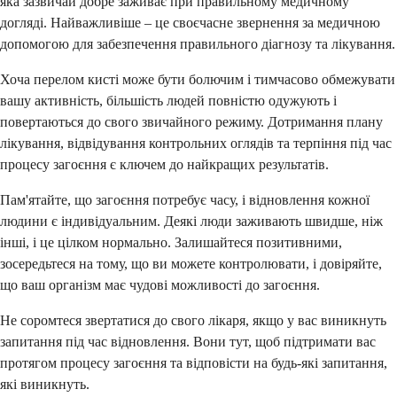
яка зазвичай добре заживає при правильному медичному
догляді. Найважливіше – це своєчасне звернення за медичною
допомогою для забезпечення правильного діагнозу та лікування.
Хоча перелом кисті може бути болючим і тимчасово обмежувати
вашу активність, більшість людей повністю одужують і
повертаються до свого звичайного режиму. Дотримання плану
лікування, відвідування контрольних оглядів та терпіння під час
процесу загоєння є ключем до найкращих результатів.
Пам'ятайте, що загоєння потребує часу, і відновлення кожної
людини є індивідуальним. Деякі люди заживають швидше, ніж
інші, і це цілком нормально. Залишайтеся позитивними,
зосередьтеся на тому, що ви можете контролювати, і довіряйте,
що ваш організм має чудові можливості до загоєння.
Не соромтеся звертатися до свого лікаря, якщо у вас виникнуть
запитання під час відновлення. Вони тут, щоб підтримати вас
протягом процесу загоєння та відповісти на будь-які запитання,
які виникнуть.