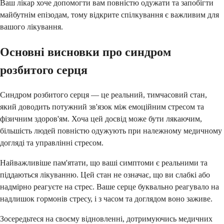
Ваш лікар хоче допомогти вам повністю одужати та запобігти
майбутнім епізодам, тому відкрите спілкування є важливим для
вашого лікування.
Основні висновки про синдром
розбитого серця
Синдром розбитого серця — це реальний, тимчасовий стан,
який доводить потужний зв'язок між емоційним стресом та
фізичним здоров'ям. Хоча цей досвід може бути лякаючим,
більшість людей повністю одужують при належному медичному
догляді та управлінні стресом.
Найважливіше пам'ятати, що ваші симптоми є реальними та
піддаються лікуванню. Цей стан не означає, що ви слабкі або
надмірно реагуєте на стрес. Ваше серце буквально реагувало на
надлишок гормонів стресу, і з часом та доглядом воно заживе.
Зосередьтеся на своєму відновленні, дотримуючись медичних