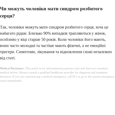
Чи можуть чоловіки мати синдром розбитого
серця?
Так, чоловіки можуть мати синдром розбитого серця, хоча це
набагато рідше. Близько 90% випадків трапляються у жінок,
особливо у віці старше 50 років. Коли чоловіки його мають,
вони часто молодші та частіше мають фізичні, а не емоційні
тригери. Симптоми, лікування та відновлення схожі незалежно
від статі.
Medical Disclaimer:
This article is for informational purposes only and does not constitute
medical advice. Always consult a qualified healthcare provider for diagnosis and treatment
decisions. If you are experiencing a medical emergency, call 911 or go to the nearest emergency
room immediately.