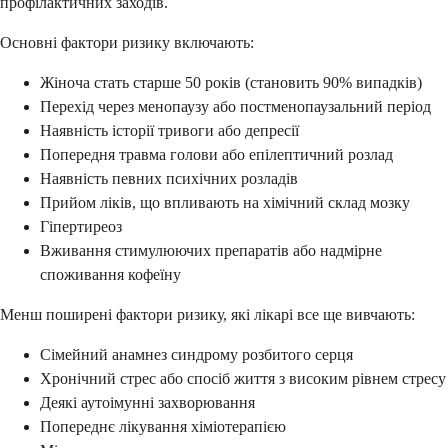
профілактичних заходів.
Основні фактори ризику включають:
Жіноча стать старше 50 років (становить 90% випадків)
Перехід через менопаузу або постменопаузальний період
Наявність історії тривоги або депресії
Попередня травма голови або епілептичний розлад
Наявність певних психічних розладів
Прийом ліків, що впливають на хімічний склад мозку
Гіпертиреоз
Вживання стимулюючих препаратів або надмірне
споживання кофеїну
Менш поширені фактори ризику, які лікарі все ще вивчають:
Сімейний анамнез синдрому розбитого серця
Хронічний стрес або спосіб життя з високим рівнем стресу
Деякі аутоімунні захворювання
Попереднє лікування хіміотерапією