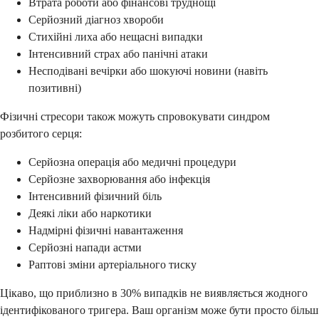
Втрата роботи або фінансові труднощі
Серйозний діагноз хвороби
Стихійні лиха або нещасні випадки
Інтенсивний страх або панічні атаки
Несподівані вечірки або шокуючі новини (навіть
позитивні)
Фізичні стресори також можуть спровокувати синдром
розбитого серця:
Серйозна операція або медичні процедури
Серйозне захворювання або інфекція
Інтенсивний фізичний біль
Деякі ліки або наркотики
Надмірні фізичні навантаження
Серйозні напади астми
Раптові зміни артеріального тиску
Цікаво, що приблизно в 30% випадків не виявляється жодного
ідентифікованого тригера. Ваш організм може бути просто більш