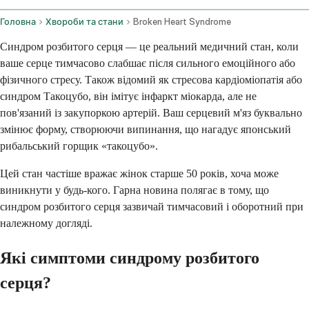
Головна
Хвороби та стани
Broken Heart Syndrome
Синдром розбитого серця — це реальний медичний стан, коли
ваше серце тимчасово слабшає після сильного емоційного або
фізичного стресу. Також відомий як стресова кардіоміопатія або
синдром Такоцубо, він імітує інфаркт міокарда, але не
пов'язаний із закупоркою артерій. Ваш серцевий м'яз буквально
змінює форму, створюючи випинання, що нагадує японський
рибальський горщик «такоцубо».
Цей стан частіше вражає жінок старше 50 років, хоча може
виникнути у будь-кого. Гарна новина полягає в тому, що
синдром розбитого серця зазвичай тимчасовий і оборотний при
належному догляді.
Які симптоми синдрому розбитого
серця?