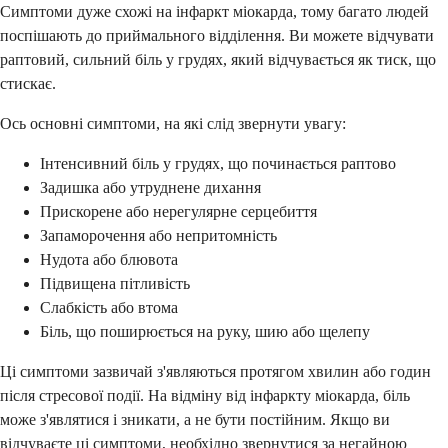
Симптоми дуже схожі на інфаркт міокарда, тому багато людей
поспішають до приймального відділення. Ви можете відчувати
раптовий, сильний біль у грудях, який відчувається як тиск, що
стискає.
Ось основні симптоми, на які слід звернути увагу:
Інтенсивний біль у грудях, що починається раптово
Задишка або утруднене дихання
Прискорене або нерегулярне серцебиття
Запаморочення або непритомність
Нудота або блювота
Підвищена пітливість
Слабкість або втома
Біль, що поширюється на руку, шию або щелепу
Ці симптоми зазвичай з'являються протягом хвилин або годин
після стресової події. На відміну від інфаркту міокарда, біль
може з'являтися і зникати, а не бути постійним. Якщо ви
відчуваєте ці симптоми, необхідно звернутися за негайною