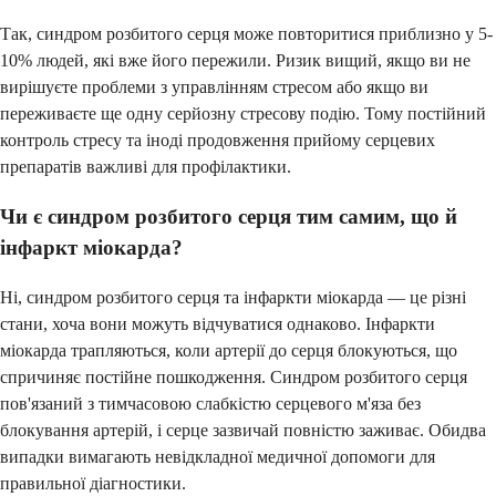
Так, синдром розбитого серця може повторитися приблизно у 5-
10% людей, які вже його пережили. Ризик вищий, якщо ви не
вирішуєте проблеми з управлінням стресом або якщо ви
переживаєте ще одну серйозну стресову подію. Тому постійний
контроль стресу та іноді продовження прийому серцевих
препаратів важливі для профілактики.
Чи є синдром розбитого серця тим самим, що й
інфаркт міокарда?
Ні, синдром розбитого серця та інфаркти міокарда — це різні
стани, хоча вони можуть відчуватися однаково. Інфаркти
міокарда трапляються, коли артерії до серця блокуються, що
спричиняє постійне пошкодження. Синдром розбитого серця
пов'язаний з тимчасовою слабкістю серцевого м'яза без
блокування артерій, і серце зазвичай повністю заживає. Обидва
випадки вимагають невідкладної медичної допомоги для
правильної діагностики.