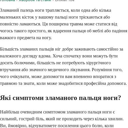
Зламаний палець ноги трапляється, коли одна або кілька
маленьких кісток у вашому пальці ноги тріскаються або
повністю ламаються. Ця поширена травма може статися від
чогось такого простого, як вдарення пальця об меблі або падіння
важкого предмета на ногу.
Більшість зламаних пальців ніг добре заживають самостійно за
належного догляду вдома. Хоча спочатку вони можуть бути
досить болючими, більшість не потребують хірургічного
втручання або значного медичного лікування. Розуміння того,
чого очікувати, може допомогти вам впевнено впоратися з
травмою та знати, коли може знадобитися професійна допомога.
Які симптоми зламаного пальця ноги?
Найбільш очевидним симптомом зламаного пальця ноги є
сильний, гострий біль, який не проходить через кілька хвилин.
Ви, ймовірно, відчуватимете посилення цього болю, коли