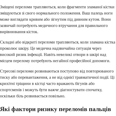
Зміщені переломи трапляються, коли фрагменти зламаної кістки
зміщуються зі свого нормального положення. Ваш палець ноги
може виглядати кривим або зігнутим під дивним кутом. Вони
зазвичай потребують медичного втручання для правильного
вирівнювання кісток.
Складні або відкриті переломи трапляються, коли зламана кістка
проколює шкіру. Це медична надзвичайна ситуація через
високий ризик інфекції. Навіть невеликі отвори в шкірі над
місцем перелому потребують негайної професійної допомоги.
Стресові переломи розвиваються поступово від повторюваного
тиску або перевантаження, а не від однієї травматичної події. Ці
крихітні тріщини в кістці часто вражають бігунів або
спортсменів і можуть бути важче діагностувати спочатку,
оскільки біль розвивається повільно.
Які фактори ризику переломів пальців