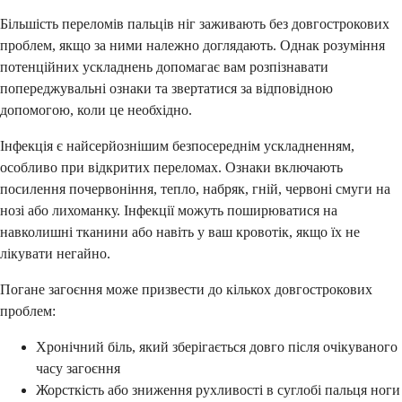
Більшість переломів пальців ніг заживають без довгострокових
проблем, якщо за ними належно доглядають. Однак розуміння
потенційних ускладнень допомагає вам розпізнавати
попереджувальні ознаки та звертатися за відповідною
допомогою, коли це необхідно.
Інфекція є найсерйознішим безпосереднім ускладненням,
особливо при відкритих переломах. Ознаки включають
посилення почервоніння, тепло, набряк, гній, червоні смуги на
нозі або лихоманку. Інфекції можуть поширюватися на
навколишні тканини або навіть у ваш кровотік, якщо їх не
лікувати негайно.
Погане загоєння може призвести до кількох довгострокових
проблем:
Хронічний біль, який зберігається довго після очікуваного
часу загоєння
Жорсткість або зниження рухливості в суглобі пальця ноги