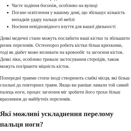
Часте ходіння босоніж, особливо на вулиці
Погане освітлення у вашому домі, що збільшує кількість
випадків удару пальця об меблі
Носіння невідповідного взуття для вашої діяльності
Деякі медичні стани можуть послабити ваші кістки та збільшити
ризик переломів. Остеопороз робить кістки більш крихкими,
тоді як діабет може впливати на кровообіг та загоєння кісток.
Деякі ліки, особливо тривале застосування стероїдів, також
можуть погіршити міцність кісток.
Попередні травми стопи іноді створюють слабкі місця, які більш
схильні до повторних травм. Якщо ви раніше ламали той самий
палець ноги, процес загоєння міг зробити його трохи більш
вразливим до майбутніх переломів.
Які можливі ускладнення перелому
пальця ноги?