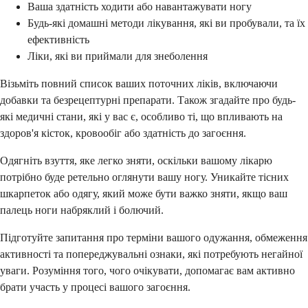
Ваша здатність ходити або навантажувати ногу
Будь-які домашні методи лікування, які ви пробували, та їх
ефективність
Ліки, які ви приймали для знеболення
Візьміть повний список ваших поточних ліків, включаючи
добавки та безрецептурні препарати. Також згадайте про будь-
які медичні стани, які у вас є, особливо ті, що впливають на
здоров'я кісток, кровообіг або здатність до загоєння.
Одягніть взуття, яке легко зняти, оскільки вашому лікарю
потрібно буде ретельно оглянути вашу ногу. Уникайте тісних
шкарпеток або одягу, який може бути важко зняти, якщо ваш
палець ноги набряклий і болючий.
Підготуйте запитання про терміни вашого одужання, обмеження
активності та попереджувальні ознаки, які потребують негайної
уваги. Розуміння того, чого очікувати, допомагає вам активно
брати участь у процесі вашого загоєння.