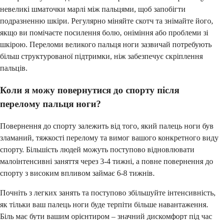
невеликі шматочки марлі між пальцями, щоб запобігти
подразненню шкіри. Регулярно міняйте скотч та знімайте його,
якщо ви помічаєте посилення болю, оніміння або проблеми зі
шкірою. Переломи великого пальця ноги зазвичай потребують
більш структурованої підтримки, ніж забезпечує скріплення
пальців.
Коли я можу повернутися до спорту після
перелому пальця ноги?
Повернення до спорту залежить від того, який палець ноги був
зламаний, тяжкості перелому та вимог вашого конкретного виду
спорту. Більшість людей можуть поступово відновлювати
малоінтенсивні заняття через 3-4 тижні, а повне повернення до
спорту з високим впливом займає 6-8 тижнів.
Почніть з легких занять та поступово збільшуйте інтенсивність,
як тільки ваш палець ноги буде терпіти більше навантаження.
Біль має бути вашим орієнтиром – значний дискомфорт під час