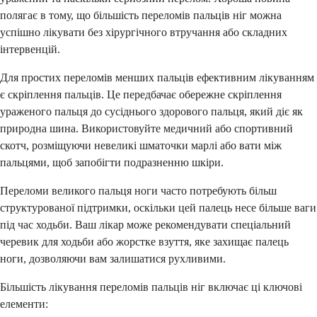
полягає в тому, що більшість переломів пальців ніг можна
успішно лікувати без хірургічного втручання або складних
інтервенцій.
Для простих переломів менших пальців ефективним лікуванням
є скріплення пальців. Це передбачає обережне скріплення
ураженого пальця до сусіднього здорового пальця, який діє як
природна шина. Використовуйте медичний або спортивний
скотч, розміщуючи невеликі шматочки марлі або вати між
пальцями, щоб запобігти подразненню шкіри.
Переломи великого пальця ноги часто потребують більш
структурованої підтримки, оскільки цей палець несе більше ваги
під час ходьби. Ваш лікар може рекомендувати спеціальний
черевик для ходьби або жорстке взуття, яке захищає палець
ноги, дозволяючи вам залишатися рухливими.
Більшість лікування переломів пальців ніг включає ці ключові
елементи: