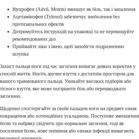
Ібупрофен (Advil, Motrin) зменшує як біль, так і запалення
Ацетамінофен (Tylenol) забезпечує знеболення без
протизапальних ефектів
Дотримуйтесь інструкцій на упаковці та не перевищуйте
рекомендованих доз
Приймайте ліки з їжею, щоб запобігти подразненню
шлунка
Захист пальця ноги під час загоєння вимагає деяких коректив у
способі життя. Носіть зручне взуття з достатнім простором для
вашого травмованого пальця. Уникайте високих підборів або
тісного взуття, яке може погіршити біль або перешкоджати
загоєнню.
Щоденно спостерігайте за своїм пальцем ноги на предмет ознак
покращення або потенційних ускладнень. Поступове зменшення
болю та набряку свідчить про нормальне загоєння, тоді як
посилення болю, нове оніміння або ознаки інфекції вимагають
медичної допомоги.