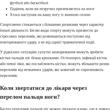
футболі або баскетболі
Падіння, коли ви незручно приземляєтесь на ноги
Хтось наступив на вашу ногу із значною силою
Спортсмени стикаються з більшими ризиками через характер
їхньої діяльності. Бігові види спорту можуть призвести до
стресових переломів, які розвиваються поступово від
повторюваного удару, а не від однієї травматичної події.
У рідкісних ситуаціях супутні захворювання можуть зробити
кістки пальців ніг більш крихкими. Остеопороз, інфекції кісток
або певні ліки, які послаблюють кістки, можуть збільшити ризик
переломів від незначних ударів, які зазвичай не спричиняють
переломів.
Коли звертатися до лікаря через
перелом пальця ноги?
Багато переломів пальців ніг можна лікувати вдома, але в деяких