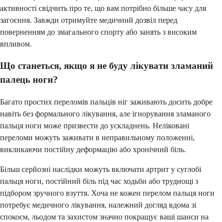
активності свідчить про те, що вам потрібно більше часу для
загоєння. Завжди отримуйте медичний дозвіл перед
поверненням до змагального спорту або занять з високим
впливом.
Що станеться, якщо я не буду лікувати зламаний
палець ноги?
Багато простих переломів пальців ніг заживають досить добре
навіть без формального лікування, але ігнорування зламаного
пальця ноги може призвести до ускладнень. Неліковані
переломи можуть заживати в неправильному положенні,
викликаючи постійну деформацію або хронічний біль.
Більш серйозні наслідки можуть включати артрит у суглобі
пальця ноги, постійний біль під час ходьби або труднощі з
підбором зручного взуття. Хоча не кожен перелом пальця ноги
потребує медичного лікування, належний догляд вдома зі
спокоєм, льодом та захистом значно покращує ваші шанси на