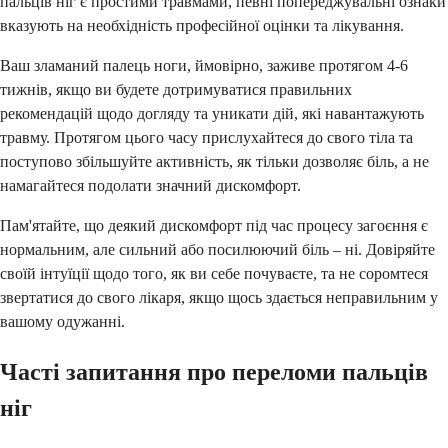
пальців ніг є простими травмами, певні попереджувальні ознаки
вказують на необхідність професійної оцінки та лікування.
Ваш зламаний палець ноги, ймовірно, заживе протягом 4-6
тижнів, якщо ви будете дотримуватися правильних
рекомендацій щодо догляду та уникати дій, які навантажують
травму. Протягом цього часу прислухайтеся до свого тіла та
поступово збільшуйте активність, як тільки дозволяє біль, а не
намагайтеся подолати значний дискомфорт.
Пам'ятайте, що деякий дискомфорт під час процесу загоєння є
нормальним, але сильний або посилюючий біль – ні. Довіряйте
своїй інтуїції щодо того, як ви себе почуваєте, та не соромтеся
звертатися до свого лікаря, якщо щось здається неправильним у
вашому одужанні.
Часті запитання про переломи пальців
ніг