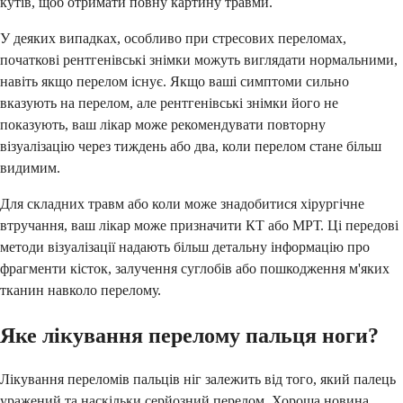
кутів, щоб отримати повну картину травми.
У деяких випадках, особливо при стресових переломах,
початкові рентгенівські знімки можуть виглядати нормальними,
навіть якщо перелом існує. Якщо ваші симптоми сильно
вказують на перелом, але рентгенівські знімки його не
показують, ваш лікар може рекомендувати повторну
візуалізацію через тиждень або два, коли перелом стане більш
видимим.
Для складних травм або коли може знадобитися хірургічне
втручання, ваш лікар може призначити КТ або МРТ. Ці передові
методи візуалізації надають більш детальну інформацію про
фрагменти кісток, залучення суглобів або пошкодження м'яких
тканин навколо перелому.
Яке лікування перелому пальця ноги?
Лікування переломів пальців ніг залежить від того, який палець
уражений та наскільки серйозний перелом. Хороша новина