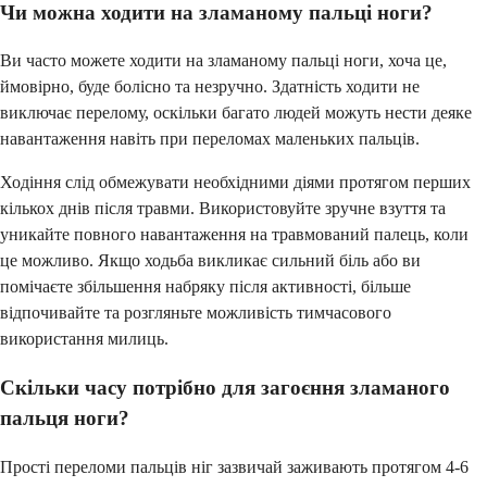
Чи можна ходити на зламаному пальці ноги?
Ви часто можете ходити на зламаному пальці ноги, хоча це,
ймовірно, буде болісно та незручно. Здатність ходити не
виключає перелому, оскільки багато людей можуть нести деяке
навантаження навіть при переломах маленьких пальців.
Ходіння слід обмежувати необхідними діями протягом перших
кількох днів після травми. Використовуйте зручне взуття та
уникайте повного навантаження на травмований палець, коли
це можливо. Якщо ходьба викликає сильний біль або ви
помічаєте збільшення набряку після активності, більше
відпочивайте та розгляньте можливість тимчасового
використання милиць.
Скільки часу потрібно для загоєння зламаного
пальця ноги?
Прості переломи пальців ніг зазвичай заживають протягом 4-6