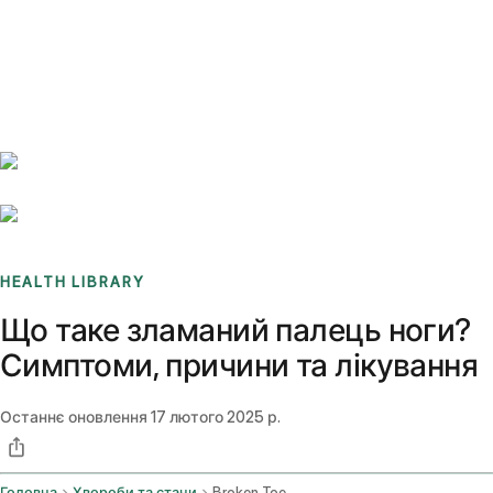
Benchmarks
Stories
FAQ
Sign up / Log in
HEALTH LIBRARY
Що таке зламаний палець ноги?
Симптоми, причини та лікування
Останнє оновлення
17 лютого 2025 р.
Головна
Хвороби та стани
Broken Toe