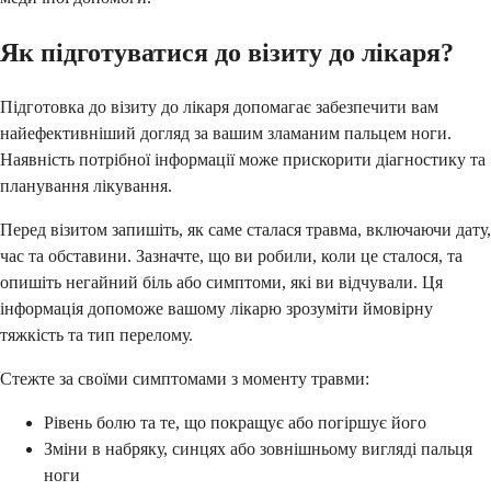
Як підготуватися до візиту до лікаря?
Підготовка до візиту до лікаря допомагає забезпечити вам
найефективніший догляд за вашим зламаним пальцем ноги.
Наявність потрібної інформації може прискорити діагностику та
планування лікування.
Перед візитом запишіть, як саме сталася травма, включаючи дату,
час та обставини. Зазначте, що ви робили, коли це сталося, та
опишіть негайний біль або симптоми, які ви відчували. Ця
інформація допоможе вашому лікарю зрозуміти ймовірну
тяжкість та тип перелому.
Стежте за своїми симптомами з моменту травми:
Рівень болю та те, що покращує або погіршує його
Зміни в набряку, синцях або зовнішньому вигляді пальця
ноги