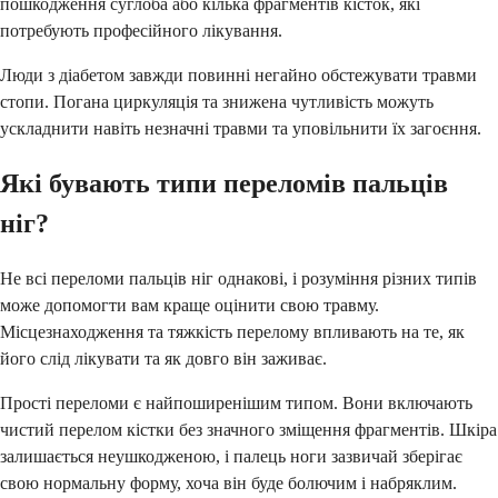
пошкодження суглоба або кілька фрагментів кісток, які
потребують професійного лікування.
Люди з діабетом завжди повинні негайно обстежувати травми
стопи. Погана циркуляція та знижена чутливість можуть
ускладнити навіть незначні травми та уповільнити їх загоєння.
Які бувають типи переломів пальців
ніг?
Не всі переломи пальців ніг однакові, і розуміння різних типів
може допомогти вам краще оцінити свою травму.
Місцезнаходження та тяжкість перелому впливають на те, як
його слід лікувати та як довго він заживає.
Прості переломи є найпоширенішим типом. Вони включають
чистий перелом кістки без значного зміщення фрагментів. Шкіра
залишається неушкодженою, і палець ноги зазвичай зберігає
свою нормальну форму, хоча він буде болючим і набряклим.