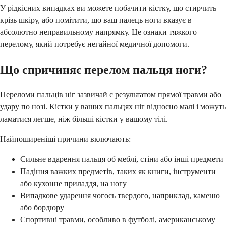
У рідкісних випадках ви можете побачити кістку, що стирчить
крізь шкіру, або помітити, що ваш палець ноги вказує в
абсолютно неправильному напрямку. Це ознаки тяжкого
перелому, який потребує негайної медичної допомоги.
Що спричиняє перелом пальця ноги?
Переломи пальців ніг зазвичай є результатом прямої травми або
удару по нозі. Кістки у ваших пальцях ніг відносно малі і можуть
ламатися легше, ніж більші кістки у вашому тілі.
Найпоширеніші причини включають:
Сильне вдарення пальця об меблі, стіни або інші предмети
Падіння важких предметів, таких як книги, інструменти
або кухонне приладдя, на ногу
Випадкове ударення чогось твердого, наприклад, каменю
або бордюру
Спортивні травми, особливо в футболі, американському