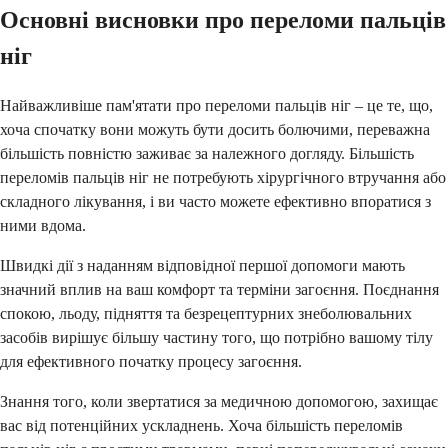
Основні висновки про переломи пальців
ніг
Найважливіше пам'ятати про переломи пальців ніг – це те, що,
хоча спочатку вони можуть бути досить болючими, переважна
більшість повністю заживає за належного догляду. Більшість
переломів пальців ніг не потребують хірургічного втручання або
складного лікування, і ви часто можете ефективно впоратися з
ними вдома.
Швидкі дії з наданням відповідної першої допомоги мають
значний вплив на ваш комфорт та терміни загоєння. Поєднання
спокою, льоду, підняття та безрецептурних знеболювальних
засобів вирішує більшу частину того, що потрібно вашому тілу
для ефективного початку процесу загоєння.
Знання того, коли звертатися за медичною допомогою, захищає
вас від потенційних ускладнень. Хоча більшість переломів