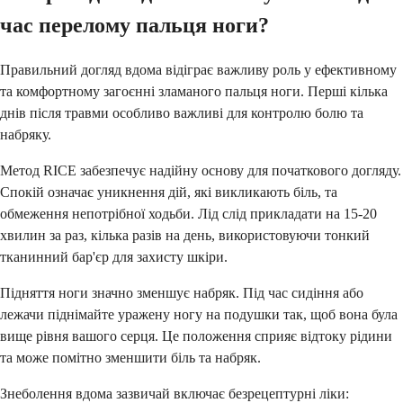
час перелому пальця ноги?
Правильний догляд вдома відіграє важливу роль у ефективному
та комфортному загоєнні зламаного пальця ноги. Перші кілька
днів після травми особливо важливі для контролю болю та
набряку.
Метод RICE забезпечує надійну основу для початкового догляду.
Спокій означає уникнення дій, які викликають біль, та
обмеження непотрібної ходьби. Лід слід прикладати на 15-20
хвилин за раз, кілька разів на день, використовуючи тонкий
тканинний бар'єр для захисту шкіри.
Підняття ноги значно зменшує набряк. Під час сидіння або
лежачи піднімайте уражену ногу на подушки так, щоб вона була
вище рівня вашого серця. Це положення сприяє відтоку рідини
та може помітно зменшити біль та набряк.
Знеболення вдома зазвичай включає безрецептурні ліки: