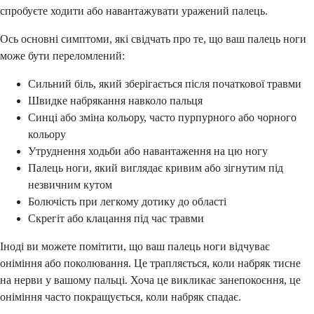
спробуєте ходити або навантажувати уражений палець.
Ось основні симптоми, які свідчать про те, що ваш палець ноги
може бути переломлений:
Сильний біль, який зберігається після початкової травми
Швидке набрякання навколо пальця
Синці або зміна кольору, часто пурпурного або чорного
кольору
Утруднення ходьби або навантаження на цю ногу
Палець ноги, який виглядає кривим або зігнутим під
незвичним кутом
Болючість при легкому дотику до області
Скрегіт або клацання під час травми
Іноді ви можете помітити, що ваш палець ноги відчуває
оніміння або поколювання. Це трапляється, коли набряк тисне
на нерви у вашому пальці. Хоча це викликає занепокоєння, це
оніміння часто покращується, коли набряк спадає.