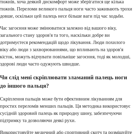
тижнів, хоча деякий дискомфорт може зберігатися ще кілька
тижнів. Переломи великого пальця ноги часто заживають трохи
довше, оскільки цей палець несе більше ваги під час ходьби.
Час загоєння може змінюватися залежно від вашого віку,
загального стану здоров'я та того, наскільки добре ви
дотримуєтеся рекомендацій щодо лікування. Люди похилого
віку або люди з захворюваннями, що впливають на здоров'я
кісток, можуть відчувати повільніше загоєння, тоді як молодші,
здорові люди часто одужують швидше.
Чи слід мені скріплювати зламаний палець ноги
до іншого пальця?
Скріплення пальців може бути ефективним лікуванням для
простих переломів менших пальців. Ця методика використовує
сусідній здоровий палець як природну шину, забезпечуючи
підтримку та дозволяючи деякі рухи.
Використовуйте медичний або спортивний скотч та розміщуйте