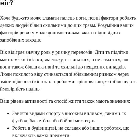
ніг?
Хоча будь-хто може зламати палець ноги, певні фактори роблять
деяких людей більш схильними до цих травм. Розуміння ваших
факторів ризику може допомогти вам вжити відповідних
запобіжних заходів.
Вік відіграє значну роль у ризику переломів. Діти та підлітки
мають м'якші кістки, які можуть згинатися, а не ламатися, але
вони також більш активні та схильні до нещасних випадків.
Люди похилого віку стикаються зі збільшеним ризиком через
зміни щільності кісток та проблеми з рівновагою, які збільшують
ймовірність падінь.
Ваш рівень активності та спосіб життя також мають значення:
Заняття видами спорту з високим впливом, такими як
футбол, баскетбол або бойові мистецтва
Робота в будівництві, на складах або інших роботах, що
включають важкі предмети