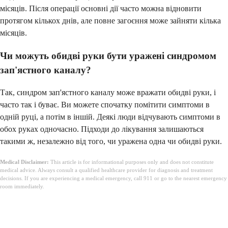
місяців. Після операції основні дії часто можна відновити
протягом кількох днів, але повне загоєння може зайняти кілька
місяців.
Чи можуть обидві руки бути уражені синдромом
зап'ястного каналу?
Так, синдром зап'ястного каналу може вражати обидві руки, і
часто так і буває. Ви можете спочатку помітити симптоми в
одній руці, а потім в іншій. Деякі люди відчувають симптоми в
обох руках одночасно. Підходи до лікування залишаються
такими ж, незалежно від того, чи уражена одна чи обидві руки.
Medical Disclaimer:
This article is for informational purposes only and does not constitute
medical advice. Always consult a qualified healthcare provider for diagnosis and treatment
decisions. If you are experiencing a medical emergency, call 911 or go to the nearest emergency
room immediately.