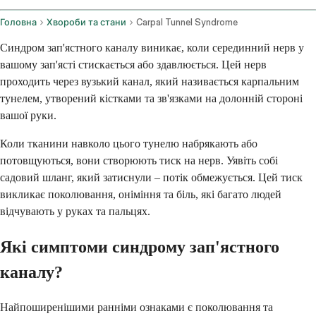
Головна
Хвороби та стани
Carpal Tunnel Syndrome
Синдром зап'ястного каналу виникає, коли серединний нерв у
вашому зап'ясті стискається або здавлюється. Цей нерв
проходить через вузький канал, який називається карпальним
тунелем, утворений кістками та зв'язками на долонній стороні
вашої руки.
Коли тканини навколо цього тунелю набрякають або
потовщуються, вони створюють тиск на нерв. Уявіть собі
садовий шланг, який затиснули – потік обмежується. Цей тиск
викликає поколювання, оніміння та біль, які багато людей
відчувають у руках та пальцях.
Які симптоми синдрому зап'ястного
каналу?
Найпоширенішими ранніми ознаками є поколювання та