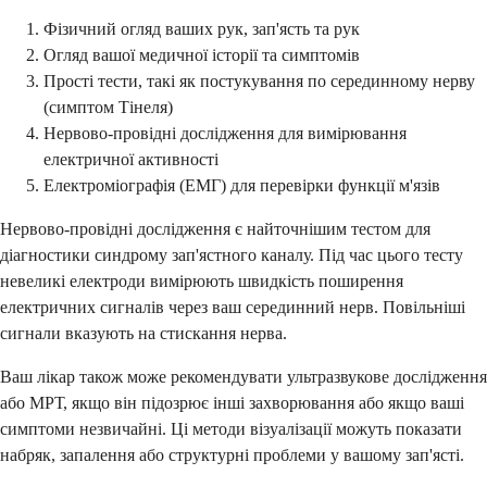
Фізичний огляд ваших рук, зап'ясть та рук
Огляд вашої медичної історії та симптомів
Прості тести, такі як постукування по серединному нерву
(симптом Тінеля)
Нервово-провідні дослідження для вимірювання
електричної активності
Електроміографія (ЕМГ) для перевірки функції м'язів
Нервово-провідні дослідження є найточнішим тестом для
діагностики синдрому зап'ястного каналу. Під час цього тесту
невеликі електроди вимірюють швидкість поширення
електричних сигналів через ваш серединний нерв. Повільніші
сигнали вказують на стискання нерва.
Ваш лікар також може рекомендувати ультразвукове дослідження
або МРТ, якщо він підозрює інші захворювання або якщо ваші
симптоми незвичайні. Ці методи візуалізації можуть показати
набряк, запалення або структурні проблеми у вашому зап'ясті.