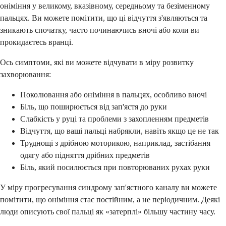
оніміння у великому, вказівному, середньому та безіменному
пальцях. Ви можете помітити, що ці відчуття з'являються та
зникають спочатку, часто починаючись вночі або коли ви
прокидаєтесь вранці.
Ось симптоми, які ви можете відчувати в міру розвитку
захворювання:
Поколювання або оніміння в пальцях, особливо вночі
Біль, що поширюється від зап'ястя до руки
Слабкість у руці та проблеми з захопленням предметів
Відчуття, що ваші пальці набрякли, навіть якщо це не так
Труднощі з дрібною моторикою, наприклад, застібання
одягу або підняття дрібних предметів
Біль, який посилюється при повторюваних рухах руки
У міру прогресування синдрому зап'ястного каналу ви можете
помітити, що оніміння стає постійним, а не періодичним. Деякі
люди описують свої пальці як «затерплі» більшу частину часу.