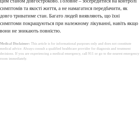
цим станом довгостроково. Головне – зосередитися на контролі
симптомів та якості життя, а не намагатися передбачити, як
довго триватиме стан. Багато людей виявляють, що їхні
симптоми покращуються при належному лікуванні, навіть якщо
вони не зникають повністю.
Medical Disclaimer:
This article is for informational purposes only and does not constitute
medical advice. Always consult a qualified healthcare provider for diagnosis and treatment
decisions. If you are experiencing a medical emergency, call 911 or go to the nearest emergency
room immediately.