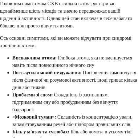
Головним симптомом СХВ є сильна втома, яка триває
щонайменше шість місяців та значно перешкоджає вашій
щоденній активності. Однак цей стан включає в себе набагато
більше, ніж просто відчуття втоми.
Ось основні симптоми, які ви можете відчувати при синдромі
хронічної втоми:
Виснажлива втома:
Глибока втома, яка не зменшується
навіть після повноцінного нічного сну
Пост-зусилльовий нездужання:
Погіршення самопочуття
після фізичної чи розумової активності, іноді триває кілька
днів або тижнів
Проблеми зі сном:
Складність із засинанням,
підтриманням сну або пробудженням без відчуття
бадьорості
«Мозковий туман»:
Складність із концентрацією уваги,
запам'ятовуванням речей або підбором правильних слів
Біль у м'язах та суглобах:
Біль або ломота в усьому тілі