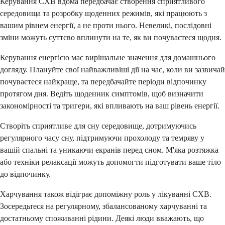
Керування СХВ вдома передбачає створення сприятливого
середовища та розробку щоденних режимів, які працюють з
вашим рівнем енергії, а не проти нього. Невеликі, послідовні
зміни можуть суттєво вплинути на те, як ви почуваєтеся щодня.
Керування енергією має вирішальне значення для домашнього
догляду. Плануйте свої найважливіші дії на час, коли ви зазвичай
почуваєтеся найкраще, та передбачайте періоди відпочинку
протягом дня. Ведіть щоденник симптомів, щоб визначити
закономірності та тригери, які впливають на ваш рівень енергії.
Створіть сприятливе для сну середовище, дотримуючись
регулярного часу сну, підтримуючи прохолоду та темряву у
вашій спальні та уникаючи екранів перед сном. М'яка розтяжка
або техніки релаксації можуть допомогти підготувати ваше тіло
до відпочинку.
Харчування також відіграє допоміжну роль у лікуванні СХВ.
Зосередьтеся на регулярному, збалансованому харчуванні та
достатньому споживанні рідини. Деякі люди вважають, що