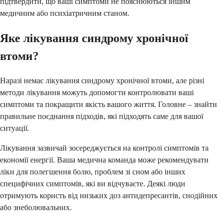
підтвердити, що ваші симптоми не пояснюються іншим
медичним або психіатричним станом.
Яке лікування синдрому хронічної
втоми?
Наразі немає лікування синдрому хронічної втоми, але різні
методи лікування можуть допомогти контролювати ваші
симптоми та покращити якість вашого життя. Головне – знайти
правильне поєднання підходів, які підходять саме для вашої
ситуації.
Лікування зазвичай зосереджується на контролі симптомів та
економії енергії. Ваша медична команда може рекомендувати
ліки для полегшення болю, проблем зі сном або інших
специфічних симптомів, які ви відчуваєте. Деякі люди
отримують користь від низьких доз антидепресантів, снодійних
або знеболювальних.