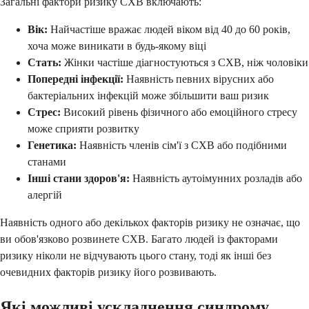
Загальні фактори ризику СХВ включають:
Вік:
Найчастіше вражає людей віком від 40 до 60 років,
хоча може виникати в будь-якому віці
Стать:
Жінки частіше діагностуються з СХВ, ніж чоловіки
Попередні інфекції:
Наявність певних вірусних або
бактеріальних інфекцій може збільшити ваш ризик
Стрес:
Високий рівень фізичного або емоційного стресу
може сприяти розвитку
Генетика:
Наявність членів сім'ї з СХВ або подібними
станами
Інші стани здоров'я:
Наявність аутоімунних розладів або
алергій
Наявність одного або декількох факторів ризику не означає, що
ви обов'язково розвинете СХВ. Багато людей із факторами
ризику ніколи не відчувають цього стану, тоді як інші без
очевидних факторів ризику його розвивають.
Які можливі ускладнення синдрому