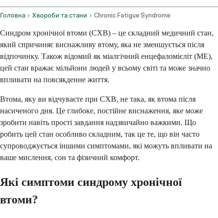
Головна
Хвороби та стани
Chronic Fatigue Syndrome
Синдром хронічної втоми (СХВ) – це складний медичний стан,
який спричиняє виснажливу втому, яка не зменшується після
відпочинку. Також відомий як міалгічний енцефаломієліт (МЕ),
цей стан вражає мільйони людей у всьому світі та може значно
впливати на повсякденне життя.
Втома, яку ви відчуваєте при СХВ, не така, як втома після
насиченого дня. Це глибоке, постійне виснаження, яке може
зробити навіть прості завдання надзвичайно важкими. Що
робить цей стан особливо складним, так це те, що він часто
супроводжується іншими симптомами, які можуть впливати на
ваше мислення, сон та фізичний комфорт.
Які симптоми синдрому хронічної
втоми?