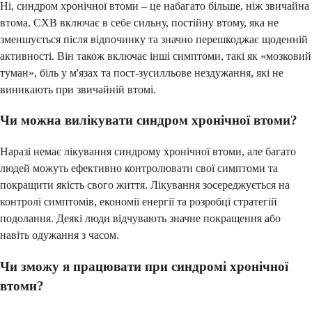
Ні, синдром хронічної втоми – це набагато більше, ніж звичайна
втома. СХВ включає в себе сильну, постійну втому, яка не
зменшується після відпочинку та значно перешкоджає щоденній
активності. Він також включає інші симптоми, такі як «мозковий
туман», біль у м'язах та пост-зусилльове нездужання, які не
виникають при звичайній втомі.
Чи можна вилікувати синдром хронічної втоми?
Наразі немає лікування синдрому хронічної втоми, але багато
людей можуть ефективно контролювати свої симптоми та
покращити якість свого життя. Лікування зосереджується на
контролі симптомів, економії енергії та розробці стратегій
подолання. Деякі люди відчувають значне покращення або
навіть одужання з часом.
Чи зможу я працювати при синдромі хронічної
втоми?