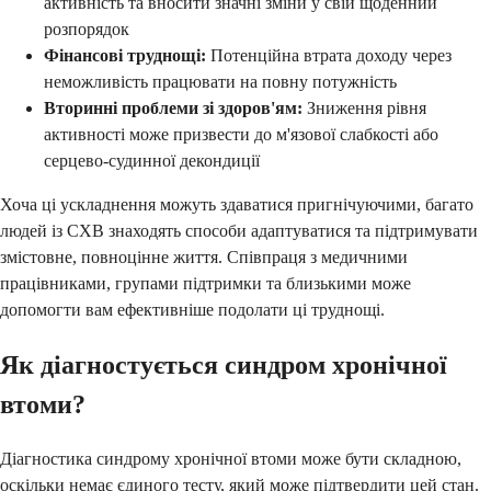
активність та вносити значні зміни у свій щоденний
розпорядок
Фінансові труднощі:
Потенційна втрата доходу через
неможливість працювати на повну потужність
Вторинні проблеми зі здоров'ям:
Зниження рівня
активності може призвести до м'язової слабкості або
серцево-судинної декондиції
Хоча ці ускладнення можуть здаватися пригнічуючими, багато
людей із СХВ знаходять способи адаптуватися та підтримувати
змістовне, повноцінне життя. Співпраця з медичними
працівниками, групами підтримки та близькими може
допомогти вам ефективніше подолати ці труднощі.
Як діагностується синдром хронічної
втоми?
Діагностика синдрому хронічної втоми може бути складною,
оскільки немає єдиного тесту, який може підтвердити цей стан.