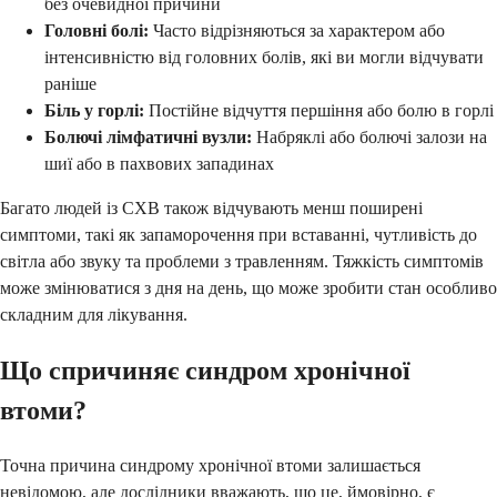
без очевидної причини
Головні болі:
Часто відрізняються за характером або
інтенсивністю від головних болів, які ви могли відчувати
раніше
Біль у горлі:
Постійне відчуття першіння або болю в горлі
Болючі лімфатичні вузли:
Набряклі або болючі залози на
шиї або в пахвових западинах
Багато людей із СХВ також відчувають менш поширені
симптоми, такі як запаморочення при вставанні, чутливість до
світла або звуку та проблеми з травленням. Тяжкість симптомів
може змінюватися з дня на день, що може зробити стан особливо
складним для лікування.
Що спричиняє синдром хронічної
втоми?
Точна причина синдрому хронічної втоми залишається
невідомою, але дослідники вважають, що це, ймовірно, є