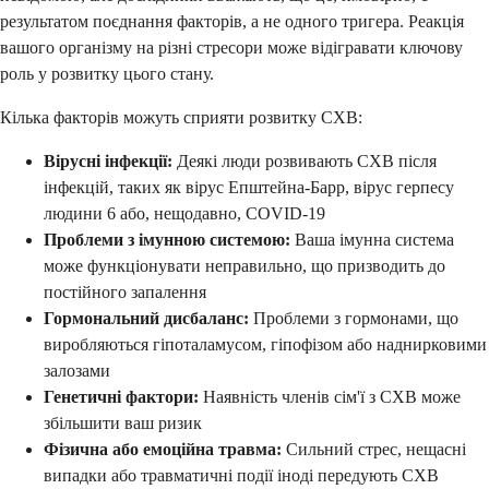
результатом поєднання факторів, а не одного тригера. Реакція
вашого організму на різні стресори може відігравати ключову
роль у розвитку цього стану.
Кілька факторів можуть сприяти розвитку СХВ:
Вірусні інфекції:
Деякі люди розвивають СХВ після
інфекцій, таких як вірус Епштейна-Барр, вірус герпесу
людини 6 або, нещодавно, COVID-19
Проблеми з імунною системою:
Ваша імунна система
може функціонувати неправильно, що призводить до
постійного запалення
Гормональний дисбаланс:
Проблеми з гормонами, що
виробляються гіпоталамусом, гіпофізом або наднирковими
залозами
Генетичні фактори:
Наявність членів сім'ї з СХВ може
збільшити ваш ризик
Фізична або емоційна травма:
Сильний стрес, нещасні
випадки або травматичні події іноді передують СХВ