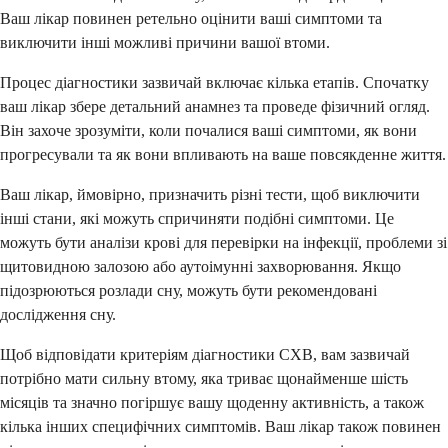
Ваш лікар повинен ретельно оцінити ваші симптоми та
виключити інші можливі причини вашої втоми.
Процес діагностики зазвичай включає кілька етапів. Спочатку
ваш лікар збере детальний анамнез та проведе фізичний огляд.
Він захоче зрозуміти, коли почалися ваші симптоми, як вони
прогресували та як вони впливають на ваше повсякденне життя.
Ваш лікар, ймовірно, призначить різні тести, щоб виключити
інші стани, які можуть спричиняти подібні симптоми. Це
можуть бути аналізи крові для перевірки на інфекції, проблеми зі
щитовидною залозою або аутоімунні захворювання. Якщо
підозрюються розлади сну, можуть бути рекомендовані
дослідження сну.
Щоб відповідати критеріям діагностики СХВ, вам зазвичай
потрібно мати сильну втому, яка триває щонайменше шість
місяців та значно погіршує вашу щоденну активність, а також
кілька інших специфічних симптомів. Ваш лікар також повинен