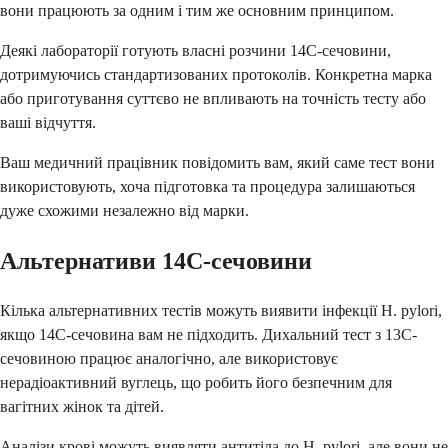
вони працюють за одним і тим же основним принципом.
Деякі лабораторії готують власні розчини 14C-сечовини,
дотримуючись стандартизованих протоколів. Конкретна марка
або приготування суттєво не впливають на точність тесту або
ваші відчуття.
Ваш медичний працівник повідомить вам, який саме тест вони
використовують, хоча підготовка та процедура залишаються
дуже схожими незалежно від марки.
Альтернативи 14C-сечовини
Кілька альтернативних тестів можуть виявити інфекції H. pylori,
якщо 14C-сечовина вам не підходить. Дихальний тест з 13C-
сечовиною працює аналогічно, але використовує
нерадіоактивний вуглець, що робить його безпечним для
вагітних жінок та дітей.
Аналізи крові можуть виявляти антитіла до H. pylori, але вони не