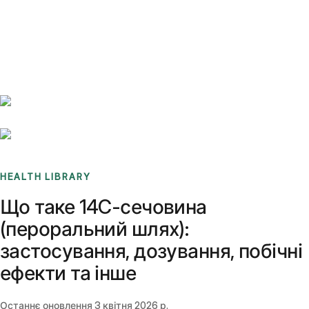
Benchmarks
Stories
FAQ
Sign up / Log in
HEALTH LIBRARY
Що таке 14C-сечовина
(пероральний шлях):
застосування, дозування, побічні
ефекти та інше
Останнє оновлення
3 квітня 2026 р.