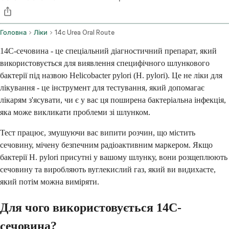
Головна
Ліки
14c Urea Oral Route
14C-сечовина - це спеціальний діагностичний препарат, який
використовується для виявлення специфічного шлункового
бактерії під назвою Helicobacter pylori (H. pylori). Це не ліки для
лікування - це інструмент для тестування, який допомагає
лікарям з'ясувати, чи є у вас ця поширена бактеріальна інфекція,
яка може викликати проблеми зі шлунком.
Тест працює, змушуючи вас випити розчин, що містить
сечовину, мічену безпечним радіоактивним маркером. Якщо
бактерії H. pylori присутні у вашому шлунку, вони розщеплюють
сечовину та виробляють вуглекислий газ, який ви видихаєте,
який потім можна виміряти.
Для чого використовується 14C-
сечовина?