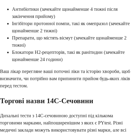
Антибіотики (зачекайте щонайменше 4 тижні після
закінчення прийому)
Інгібітори протонної помпи, такі як омепразол (зачекайте
щонайменше 2 тижні)
Препарати, що містять вісмут (зачекайте щонайменше 2
тижні)
Блокатори H2-рецепторів, такі як ранітидин (зачекайте
щонайменше 24 години)
Ваш лікар перегляне ваші поточні ліки та історію хвороби, щоб
визначити, чи потрібно вам припинити прийом будь-яких ліків
перед тестом.
Торгові назви 14C-Сечовини
Дихальні тести з 14C-сечовиною доступні під кількома
торговими марками, найпоширенішим з яких є PYtest. Різні
медичні заклади можуть використовувати різні марки, але всі