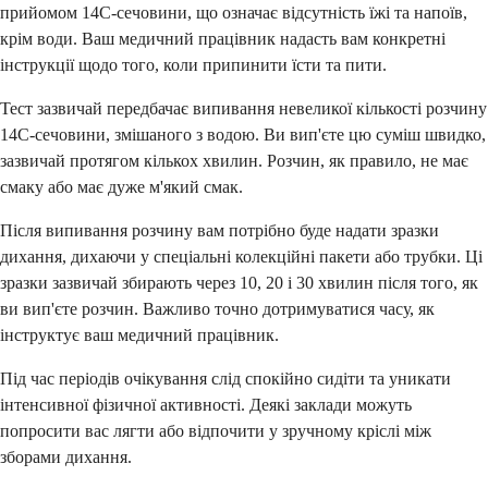
прийомом 14C-сечовини, що означає відсутність їжі та напоїв,
крім води. Ваш медичний працівник надасть вам конкретні
інструкції щодо того, коли припинити їсти та пити.
Тест зазвичай передбачає випивання невеликої кількості розчину
14C-сечовини, змішаного з водою. Ви вип'єте цю суміш швидко,
зазвичай протягом кількох хвилин. Розчин, як правило, не має
смаку або має дуже м'який смак.
Після випивання розчину вам потрібно буде надати зразки
дихання, дихаючи у спеціальні колекційні пакети або трубки. Ці
зразки зазвичай збирають через 10, 20 і 30 хвилин після того, як
ви вип'єте розчин. Важливо точно дотримуватися часу, як
інструктує ваш медичний працівник.
Під час періодів очікування слід спокійно сидіти та уникати
інтенсивної фізичної активності. Деякі заклади можуть
попросити вас лягти або відпочити у зручному кріслі між
зборами дихання.