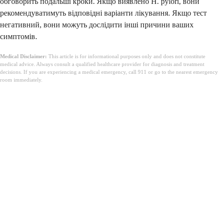
обговорить подальші кроки. Якщо виявлено H. pylori, вони
рекомендуватимуть відповідні варіанти лікування. Якщо тест
негативний, вони можуть дослідити інші причини ваших
симптомів.
Medical Disclaimer:
This article is for informational purposes only and does not constitute
medical advice. Always consult a qualified healthcare provider for diagnosis and treatment
decisions. If you are experiencing a medical emergency, call 911 or go to the nearest emergency
room immediately.