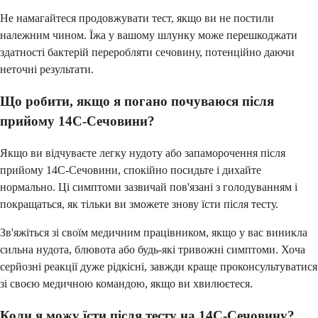
Не намагайтеся продовжувати тест, якщо ви не постили
належним чином. Їжа у вашому шлунку може перешкоджати
здатності бактерій переробляти сечовину, потенційно даючи
неточні результати.
Що робити, якщо я погано почуваюся після
прийому 14C-Сечовини?
Якщо ви відчуваєте легку нудоту або запаморочення після
прийому 14C-Сечовини, спокійно посидьте і дихайте
нормально. Ці симптоми зазвичай пов'язані з голодуванням і
покращаться, як тільки ви зможете знову їсти після тесту.
Зв'яжіться зі своїм медичним працівником, якщо у вас виникла
сильна нудота, блювота або будь-які тривожні симптоми. Хоча
серйозні реакції дуже рідкісні, завжди краще проконсультуватися
зі своєю медичною командою, якщо ви хвилюєтеся.
Коли я можу їсти після тесту на 14C-Сечовину?