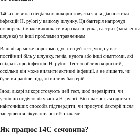
14C-сечовина спеціально використовується для діагностики
інфекцій H. pylori у вашому шлунку. Ця бактерія напрочуд
поширена і може викликати виразки шлунка, гастрит (запалення
шлунка) та інші проблеми з травленням.
Ваш лікар може порекомендувати цей тест, якщо у вас
постійний біль у шлунку, печія, нудота або інші симптоми, які
свідчать про інфекцію H. pylori. Тест особливо корисний,
оскільки він може виявити активні інфекції, а не лише те, чи
були ви раніше піддані впливу бактерій.
Іноді лікарі використовують цей тест, щоб перевірити, чи
успішно подіяло лікування H. pylori. Він вважається одним з
найточніших способів підтвердити, чи присутні бактерії після
завершення лікування антибіотиками.
Як працює 14C-сечовина?