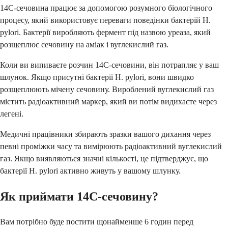
14C-сечовина працює за допомогою розумного біологічного
процесу, який використовує переваги поведінки бактерій H.
pylori. Бактерії виробляють фермент під назвою уреаза, який
розщеплює сечовину на аміак і вуглекислий газ.
Коли ви випиваєте розчин 14C-сечовини, він потрапляє у ваш
шлунок. Якщо присутні бактерії H. pylori, вони швидко
розщеплюють мічену сечовину. Вироблений вуглекислий газ
містить радіоактивний маркер, який ви потім видихаєте через
легені.
Медичні працівники збирають зразки вашого дихання через
певні проміжки часу та вимірюють радіоактивний вуглекислий
газ. Якщо виявляються значні кількості, це підтверджує, що
бактерії H. pylori активно живуть у вашому шлунку.
Як приймати 14C-сечовину?
Вам потрібно буде постити щонайменше 6 годин перед