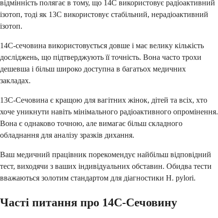
відмінність полягає в тому, що 14C використовує радіоактивний
ізотоп, тоді як 13C використовує стабільний, нерадіоактивний
ізотоп.
14C-сечовина використовується довше і має велику кількість
досліджень, що підтверджують її точність. Вона часто трохи
дешевша і більш широко доступна в багатьох медичних
закладах.
13C-Сечовина є кращою для вагітних жінок, дітей та всіх, хто
хоче уникнути навіть мінімального радіоактивного опромінення.
Вона є однаково точною, але вимагає більш складного
обладнання для аналізу зразків дихання.
Ваш медичний працівник порекомендує найбільш відповідний
тест, виходячи з ваших індивідуальних обставин. Обидва тести
вважаються золотим стандартом для діагностики H. pylori.
Часті питання про 14C-Сечовину