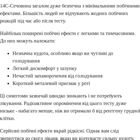
14C-Сечовина загалом дуже безпечна з мінімальними побічними
ефектами. Більшість людей не відчувають жодних побічних
реакцій під час або після тесту.
Найбільш поширені побічні ефекти є легкими та тимчасовими.
До них можуть належати:
Незначна нудота, особливо якщо ви чутливі до
голодування
Легкий дискомфорт у шлунку
Нечастий запаморочення від голодування
Короткий металевий присмак у роті
Ці симптоми зазвичай швидко зникають і не потребують
лікування. Радіоактивне опромінення від цього тесту дуже
низьке - набагато менше, ніж ви отримали б від рентгену грудної
клітки.
Серйозні побічні ефекти вкрай рідкісні. Однак вам слід
звернутися до свого лікаря, якщо ви відчуваєте сильну нудоту,