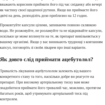
вважають корисним приймати його під час сніданку або вечері
як частину своєї щоденної рутини. Якщо ви приймаєте його
двічі на день, розподіліть дози приблизно на 12 годин.
Проковтуйте капсули цілими, запиваючи повною склянкою
води. Не розжовуйте, не розламуйте та не відкривайте капсули,
оскільки це може вплинути на те, як препарат вивільняється у
вашому організмі. Якщо у вас виникають труднощі з ковтанням
капсул, поговоріть зі своїм лікарем про інші варіанти.
Як довго слід приймати ацебутолол?
Тривалість лікування ацебутололом залежить від вашого
конкретного стану та того, наскільки добре ви реагуєте на
препарат. При високому артеріальному тиску вам може
знадобитися приймати його тривалий час, можливо, протягом
багатьох років, щоб утримувати артеріальний тиск під
контролем.