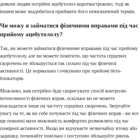
деяким людям потрібен ацебутолол короткостроково, тоді як
іншим може знадобитися приймати його невизначений термін.
Чи можу я займатися фізичними вправами під час
прийому ацебутололу?
Так, ви можете займатися фізичними вправами під час прийому
ацебутололу, але ви можете помітити, що частота серцевих
скорочень не збільшується так сильно під час фізичної
активності. Це нормально і очікувано при прийомі бета-
блокаторів.
Можливо, вам потрібно буде скоригувати спосіб контролю
інтенсивності фізичних вправ, оскільки ви не можете
покладатися лише на частоту серцевих скорочень. Звертайте
увагу на те, як ви себе почуваєте під час фізичних вправ - ви все
ще повинні мати можливість комфортно розмовляти під час
помірної активності. Якщо ви відчуваєте незвичайну втому або
задишку, починайте повільно і поступово збільшуйте рівень