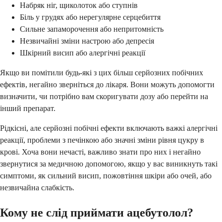
Набряк ніг, щиколоток або ступнів
Біль у грудях або нерегулярне серцебиття
Сильне запаморочення або непритомність
Незвичайні зміни настрою або депресія
Шкірний висип або алергічні реакції
Якщо ви помітили будь-які з цих більш серйозних побічних
ефектів, негайно зверніться до лікаря. Вони можуть допомогти
визначити, чи потрібно вам скоригувати дозу або перейти на
інший препарат.
Рідкісні, але серйозні побічні ефекти включають важкі алергічні
реакції, проблеми з печінкою або значні зміни рівня цукру в
крові. Хоча вони нечасті, важливо знати про них і негайно
звернутися за медичною допомогою, якщо у вас виникнуть такі
симптоми, як сильний висип, пожовтіння шкіри або очей, або
незвичайна слабкість.
Кому не слід приймати ацебутолол?