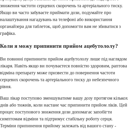
зниження частоти серцевих скорочень та артеріального тиску.
Якщо ви часто забуваєте приймати дози, подумайте про
налаштування нагадувань на телефоні або використання
органайзера для таблеток, щоб допомогти вам не збиватися з
графіка.
Коли я можу припинити прийом ацебутололу?
Ви повинні припинити прийом ацебутололу лише під наглядом
лікаря. Навіть якщо ви почуваєтеся повністю здоровим, раптова
відміна препарату може призвести до повернення частоти
серцевих скорочень та артеріального тиску до небезпечного
рівня.
Ваш лікар поступово зменшуватиме вашу дозу протягом кількох
днів або тижнів, коли настане час припинити прийом ліків. Цей
процес поступового зниження дози допомагає запобігти
симптомам відміни та підтримує стабільну роботу серця.
Терміни припинення прийому залежать від вашого стану -