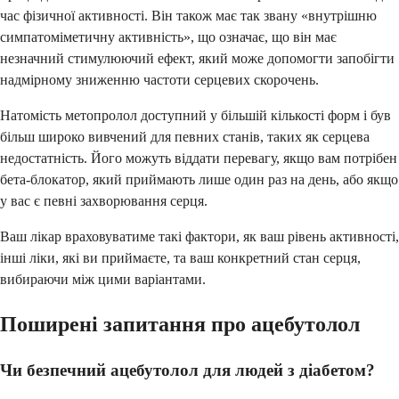
час фізичної активності. Він також має так звану «внутрішню
симпатоміметичну активність», що означає, що він має
незначний стимулюючий ефект, який може допомогти запобігти
надмірному зниженню частоти серцевих скорочень.
Натомість метопролол доступний у більшій кількості форм і був
більш широко вивчений для певних станів, таких як серцева
недостатність. Його можуть віддати перевагу, якщо вам потрібен
бета-блокатор, який приймають лише один раз на день, або якщо
у вас є певні захворювання серця.
Ваш лікар враховуватиме такі фактори, як ваш рівень активності,
інші ліки, які ви приймаєте, та ваш конкретний стан серця,
вибираючи між цими варіантами.
Поширені запитання про ацебутолол
Чи безпечний ацебутолол для людей з діабетом?