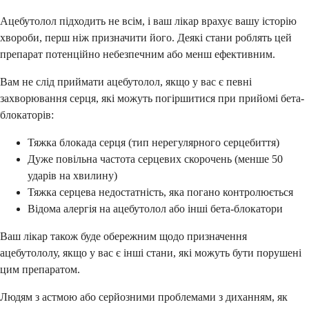
Ацебутолол підходить не всім, і ваш лікар врахує вашу історію
хвороби, перш ніж призначити його. Деякі стани роблять цей
препарат потенційно небезпечним або менш ефективним.
Вам не слід приймати ацебутолол, якщо у вас є певні
захворювання серця, які можуть погіршитися при прийомі бета-
блокаторів:
Тяжка блокада серця (тип нерегулярного серцебиття)
Дуже повільна частота серцевих скорочень (менше 50
ударів на хвилину)
Тяжка серцева недостатність, яка погано контролюється
Відома алергія на ацебутолол або інші бета-блокатори
Ваш лікар також буде обережним щодо призначення
ацебутололу, якщо у вас є інші стани, які можуть бути порушені
цим препаратом.
Людям з астмою або серйозними проблемами з диханням, як