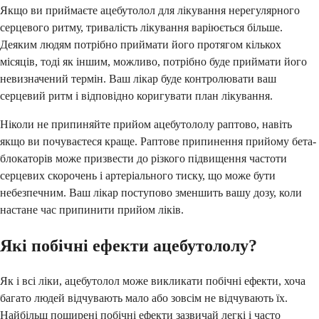
Якщо ви приймаєте ацебутолол для лікування нерегулярного
серцевого ритму, тривалість лікування варіюється більше.
Деяким людям потрібно приймати його протягом кількох
місяців, тоді як іншим, можливо, потрібно буде приймати його
невизначений термін. Ваш лікар буде контролювати ваш
серцевий ритм і відповідно коригувати план лікування.
Ніколи не припиняйте прийом ацебутололу раптово, навіть
якщо ви почуваєтеся краще. Раптове припинення прийому бета-
блокаторів може призвести до різкого підвищення частоти
серцевих скорочень і артеріального тиску, що може бути
небезпечним. Ваш лікар поступово зменшить вашу дозу, коли
настане час припинити прийом ліків.
Які побічні ефекти ацебутололу?
Як і всі ліки, ацебутолол може викликати побічні ефекти, хоча
багато людей відчувають мало або зовсім не відчувають їх.
Найбільш поширені побічні ефекти зазвичай легкі і часто