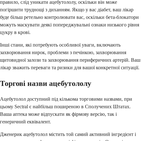
правило, слід уникати ацебутололу, оскільки він може
погіршити труднощі з диханням. Якщо у вас діабет, ваш лікар
буде більш ретельно контролювати вас, оскільки бета-блокатори
можуть маскувати деякі попереджувальні ознаки низького рівня
цукру в крові.
Інші стани, які потребують особливої уваги, включають
захворювання нирок, проблеми з печінкою, захворювання
щитовидної залози та захворювання периферичних артерій. Ваш
лікар зважить переваги та ризики для вашої конкретної ситуації.
Торгові назви ацебутололу
Ацебутолол доступний під кількома торговими назвами, при
цьому Sectral є найбільш поширеною в Сполучених Штатах.
Ваша аптека може відпускати як фірмову версію, так і
генеричний еквівалент.
Дженерик ацебутолол містить той самий активний інгредієнт і