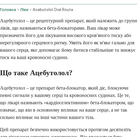
Головна
Ліки
Acebutolol Oral Route
Ацебутолол – це рецептурний препарат, який належить до групи
ліків, що називаються бета-блокаторами. Ваш лікар може
призначити його для лікування високого кров'яного тиску або
нерегулярного серцевого ритму. Уявіть його як м'яке гальмо для
вашого серця, яке допомагає йому битися стабільніше та знижує
тиск на ваші кровоносні судини.
Що таке Ацебутолол?
Ацебутолол – це препарат бета-блокатор, який діє, блокуючи
певні сигнали у вашому серці та кровоносних судинах. Це те,
що лікарі називають «кардіоселективним» бета-блокатором, що
означає, що він в основному впливає на ваше серце, а не так
сильно впливає на інші частини вашого тіла.
Цей препарат безпечно використовується протягом десятиліть
для лікування серцевих захворювань. Він вважається бета-