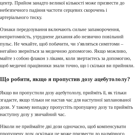
центр. Прийом занадто великої кількості може призвести до
небезпечного падіння частоти серцевих скорочень і
артеріального тиску.
Ознаки передозування включають сильне запаморочення,
непритомність, утруднене дихання або незвично повільний
пульс. Не чекайте, щоб побачити, чи з’являться симптоми –
негайно зверніться за медичною допомогою. Якщо можливо,
майте з собою флакон з ліками, коли звертаєтесь за допомогою,
щоб медичні працівники знали точно, що і скільки ви прийняли.
Що робити, якщо я пропустив дозу ацебутололу?
Якщо ви пропустили дозу ацебутололу, прийміть її, як тільки
згадаєте, якщо тільки не настав час для наступної запланованої
дози. У такому випадку пропустіть пропущену дозу та прийміть
наступну дозу у звичайний час.
Ніколи не приймайте дві дози одночасно, щоб компенсувати
пропущену дозу, оскільки це може призвести до надмірного