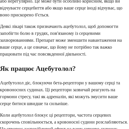
або нерегулярно. Це може бути особливо корисним, якщо ви
відчуваєте серцебиття або якщо ваше серце іноді відчуває, що
воно прискорено б'ється.
Деякі лікарі також призначають ацебутолол, щоб допомогти
запобігти болю в грудях, пов'язаному із серцевими
захворюваннями. Препарат може зменшити навантаження на
ваше серце, а це означає, що йому не потрібно так важко
працювати під час повсякденної діяльності.
Як працює Ацебутолол?
Ацебутолол діє, блокуючи бета-рецептори у вашому серці та
кровоносних судинах. Ці рецептори зазвичай реагують на
гормони стресу, такі як адреналін, які можуть змусити ваше
серце битися швидше та сильніше.
Коли ацебутолол блокує ці рецептори, частота серцевих
скорочень сповільнюється, а кровоносні судини розслабляються.
Це створює заспокійливий ефект на вашу серцево-судинну