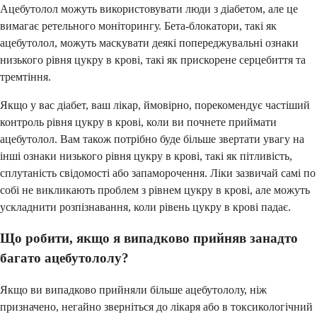
Ацебутолол можуть використовувати люди з діабетом, але це
вимагає ретельного моніторингу. Бета-блокатори, такі як
ацебутолол, можуть маскувати деякі попереджувальні ознаки
низького рівня цукру в крові, такі як прискорене серцебиття та
тремтіння.
Якщо у вас діабет, ваш лікар, ймовірно, порекомендує частіший
контроль рівня цукру в крові, коли ви почнете приймати
ацебутолол. Вам також потрібно буде більше звертати увагу на
інші ознаки низького рівня цукру в крові, такі як пітливість,
сплутаність свідомості або запаморочення. Ліки зазвичай самі по
собі не викликають проблем з рівнем цукру в крові, але можуть
ускладнити розпізнавання, коли рівень цукру в крові падає.
Що робити, якщо я випадково прийняв занадто
багато ацебутололу?
Якщо ви випадково прийняли більше ацебутололу, ніж
призначено, негайно зверніться до лікаря або в токсикологічний