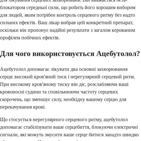
блокатором середньої сили, що робить його хорошим вибором
для людей, яким потрібен контроль серцевого ритму без надто
сильних ефектів. Ваш лікар вибрав цей конкретний препарат,
оскільки він пропонує надійні результати з загалом керованим
профілем побічних ефектів.
Для чого використовується Ацебутолол?
Ацебутолол допомагає лікувати два основні захворювання
серця: високий кров'яний тиск і нерегулярний серцевий ритм.
При високому кров'яному тиску він діє, розслабляючи ваші
кровоносні судини та сповільнюючи частоту серцевих
скорочень, що зменшує силу, необхідну вашому серцю для
перекачування крові.
Що стосується нерегулярного серцевого ритму, ацебутолол
допомагає стабілізувати ваше серцебиття, блокуючи електричні
сигнали, які можуть змусити ваше серце битися занадто швидко