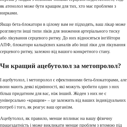
як атенолол може бути кращим для тих, хто має проблеми з
нирками.
Якщо бета-блокатори в цілому вам не підходять, ваш лікар може
розглянути інші типи ліків для зниження артеріального тиску
або лікування серцевого ритму. До них відносяться інгібітори
АПФ, блокатори кальцієвих каналів або інші ліки для лікування
серцевого ритму, залежно від вашого конкретного стану.
Чи кращий ацебутолол за метопролол?
І ацебутолол, і метопролол є ефективними бета-блокаторами, але
вони мають деякі відмінності, які можуть зробити один з них
більш придатним для вас, ніж інший. Жоден з них не є
універсально «кращим» – це залежить від ваших індивідуальних
потреб і того, як реагує ваш організм.
Ацебутолол, як правило, менше впливає на вашу фізичну
працездатність і може викликати менше проблем з втомою під