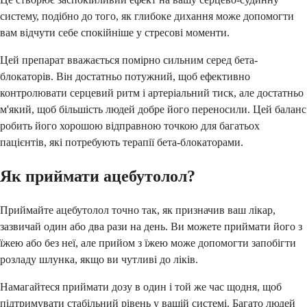
систему, подібно до того, як глибоке дихання може допомогти
вам відчути себе спокійніше у стресові моменти.
Цей препарат вважається помірно сильним серед бета-
блокаторів. Він достатньо потужний, щоб ефективно
контролювати серцевий ритм і артеріальний тиск, але достатньо
м'який, щоб більшість людей добре його переносили. Цей баланс
робить його хорошою відправною точкою для багатьох
пацієнтів, які потребують терапії бета-блокаторами.
Як приймати ацебутолол?
Приймайте ацебутолол точно так, як призначив ваш лікар,
зазвичай один або два рази на день. Ви можете приймати його з
їжею або без неї, але прийом з їжею може допомогти запобігти
розладу шлунка, якщо ви чутливі до ліків.
Намагайтеся приймати дозу в один і той же час щодня, щоб
підтримувати стабільний рівень у вашій системі. Багато людей