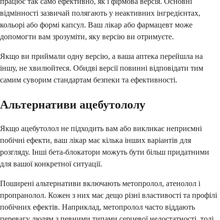
працює так само ефективно, як і фірмова версія. Основні
відмінності зазвичай полягають у неактивних інгредієнтах,
кольорі або формі капсул. Ваш лікар або фармацевт може
допомогти вам зрозуміти, яку версію ви отримуєте.
Якщо ви приймали одну версію, а ваша аптека перейшла на
іншу, не хвилюйтеся. Обидві версії повинні відповідати тим
самим суворим стандартам безпеки та ефективності.
Альтернативи ацебутололу
Якщо ацебутолол не підходить вам або викликає неприємні
побічні ефекти, ваш лікар має кілька інших варіантів для
розгляду. Інші бета-блокатори можуть бути більш придатними
для вашої конкретної ситуації.
Поширені альтернативи включають метопролол, атенолол і
пропранолол. Кожен з них має дещо різні властивості та профілі
побічних ефектів. Наприклад, метопролол часто віддають
перевагу людям з певними типами серцевої недостатності, тоді