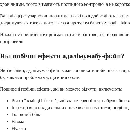
хронічними, тобто вимагають постійного контролю, а не коротко
Ваш лікар регулярно оцінюватиме, наскільки добре діють ліки та
дотримуються того самого графіка протягом багатьох років. Мет
Ніколи не припиняйте приймати ці ліки раптово, не порадившис
погіршення.
Які побічні ефекти адалімумабу-фкйп?
Як і всі ліки, адалімумаб-фкйп може викликати побічні ефекти, х
будь-якими проблемами, що виникають.
Поширені побічні ефекти, які ви можете відчути, включають:
Реакції в місці ін’єкції, такі як почервоніння, набряк або с
Інфекції верхніх дихальних шляхів або симптоми, подібні 
Головний біль
Втома
Нудота