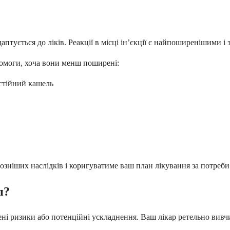
аптується до ліків. Реакції в місці ін’єкції є найпоширенішими і
помоги, хоча вони менш поширені:
остійний кашель
озніших наслідків і коригуватиме ваш план лікування за потреби
п?
і ризики або потенційні ускладнення. Ваш лікар ретельно вивчи