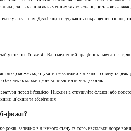
вним для лікування аутоімунних захворювань, це також означає, 
початку лікування. Деякі люди відчувають покращення раніше, т
ичай у стегно або живіт. Ваш медичний працівник навчить вас, як
ваш лікар може скоригувати це залежно від вашого стану та реакц
 без неї, оскільки це не впливає на всмоктування.
мператури перед ін'єкцією. Ніколи не струшуйте флакон або попе
ніки ін'єкцій та зберігання.
аб-фкжп?
 років, залежно від їхнього стану та того, наскільки добре вон