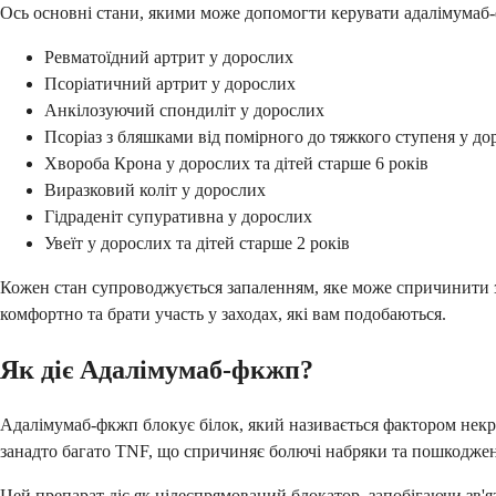
Ось основні стани, якими може допомогти керувати адалімумаб
Ревматоїдний артрит у дорослих
Псоріатичний артрит у дорослих
Анкілозуючий спондиліт у дорослих
Псоріаз з бляшками від помірного до тяжкого ступеня у до
Хвороба Крона у дорослих та дітей старше 6 років
Виразковий коліт у дорослих
Гідраденіт супуративна у дорослих
Увеїт у дорослих та дітей старше 2 років
Кожен стан супроводжується запаленням, яке може спричинити з
комфортно та брати участь у заходах, які вам подобаються.
Як діє Адалімумаб-фкжп?
Адалімумаб-фкжп блокує білок, який називається фактором некро
занадто багато TNF, що спричиняє болючі набряки та пошкодже
Цей препарат діє як цілеспрямований блокатор, запобігаючи зв'