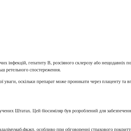
их інфекцій, гепатиту В, розсіяного склерозу або нещодавніх пої
льш ретельного спостереження.
ої уваги, оскільки препарат може проникати через плаценту та в
ених Штатах. Цей біосиміляр був розроблений для забезпечення
далімумаб-фкжп, особливо при обговоренні страхового покриття 