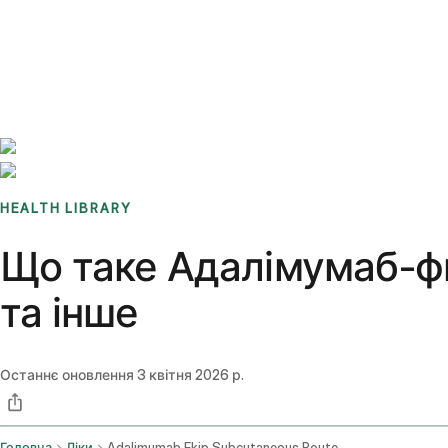
Benchmarks
Stories
FAQ
Sign up / Log in
HEALTH LIBRARY
Що таке Адалімумаб-фк
та інше
Останнє оновлення
3 квітня 2026 р.
Головна
Ліки
Adalimumab Fkjp Subcutaneous Route