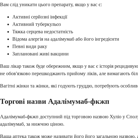
Вам слід уникати цього препарату, якщо у вас є:
Активні серйозні інфекції
Активний туберкульоз
Тяжка серцева недостатність
Відома алергія на адалімумаб або його інгредієнти
Певні види раку
Заплановані живі вакцини
Ваш лікар також буде обережним, якщо у вас є історія рецидивуюч
не обов'язково перешкоджають прийому ліків, але вимагають бі
Вагітні жінки та жінки, які годують груддю, потребують особлив
Торгові назви Адалімумаб-фкжп
Адалімумаб-фкжп доступний під торговою назвою Хуліо у Сполуч
адалімумаб, за нижчою ціною.
Ваша аптека також може називати його його загальною назвою, а