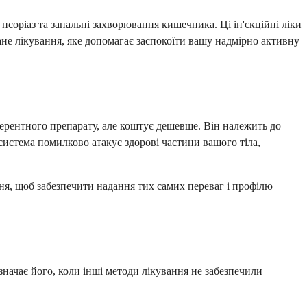
соріаз та запальні захворювання кишечника. Ці ін'єкційні ліки
ане лікування, яке допомагає заспокоїти вашу надмірно активну
ферентного препарату, але коштує дешевше. Він належить до
система помилково атакує здорові частини вашого тіла,
ня, щоб забезпечити надання тих самих переваг і профілю
начає його, коли інші методи лікування не забезпечили