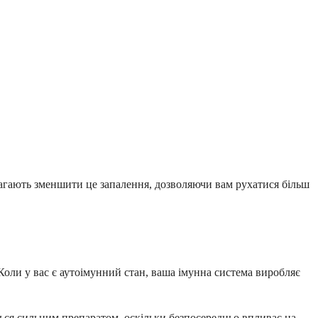
агають зменшити це запалення, дозволяючи вам рухатися більш
оли у вас є аутоімунний стан, ваша імунна система виробляє
ься сильним препаратом, оскільки безпосередньо впливає на