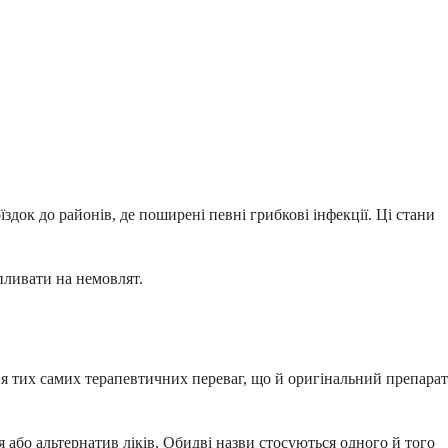
здок до районів, де поширені певні грибкові інфекції. Ці стани
пливати на немовлят.
 тих самих терапевтичних переваг, що й оригінальний препарат
або альтернатив ліків. Обидві назви стосуються одного й того