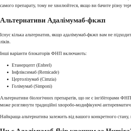
самого препарату, тому не хвилюйтеся, якщо ви бачите різну те
Альтернативи Адалімумаб-фкжп
Існує кілька альтернатив, якщо адалімумаб-фкжп вам не підходи
ліків.
Інші варіанти блокаторів ФНП включають:
Етанерцепт (Enbrel)
Інфліксимаб (Remicade)
Цертолізумаб (Cimzia)
Голімумаб (Simponi)
Альтернативи біологічних препаратів, що не є інгібіторами ФНП, 
може розглянути традиційні хворобо-модифікуючі антиревматичн
Найкраща альтернатива залежить від вашого конкретного стану, п