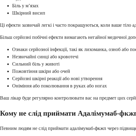
Біль у м’язах
Шкірний висип
Ці ефекти зазвичай легкі і часто покращуються, коли ваше тіло ад
Більш серйозні побічні ефекти вимагають негайної медичної до
Ознаки серйозної інфекції, такі як лихоманка, озноб або п
Незвичайні синці або кровотечі
Сильний біль у животі
Пожовтіння шкіри або очей
Серйозні шкірні реакції або нові утворення
Оніміння або поколювання в руках або ногах
Ваш лікар буде регулярно контролювати вас на предмет цих серй
Кому не слід приймати Адалімумаб-фкж
Певним людям не слід приймати адалімумаб-фкжп через підвищен