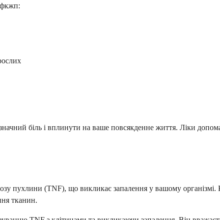
-фкжп:
рослих
начний біль і вплинути на ваше повсякденне життя. Ліки допом
зу пухлини (TNF), що викликає запалення у вашому організмі. К
ння тканин.
язуванню TNF з клітинами та викликаючи запалення. Він вважаєт