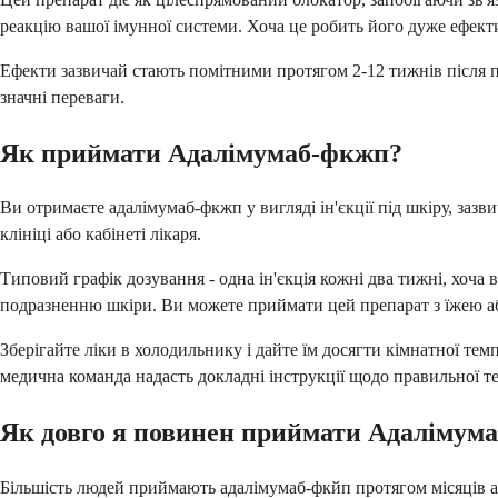
реакцію вашої імунної системи. Хоча це робить його дуже ефекти
Ефекти зазвичай стають помітними протягом 2-12 тижнів після 
значні переваги.
Як приймати Адалімумаб-фкжп?
Ви отримаєте адалімумаб-фкжп у вигляді ін'єкції під шкіру, зазв
клініці або кабінеті лікаря.
Типовий графік дозування - одна ін'єкція кожні два тижні, хоча 
подразненню шкіри. Ви можете приймати цей препарат з їжею або
Зберігайте ліки в холодильнику і дайте їм досягти кімнатної те
медична команда надасть докладні інструкції щодо правильної тех
Як довго я повинен приймати Адалімум
Більшість людей приймають адалімумаб-фкйп протягом місяців або