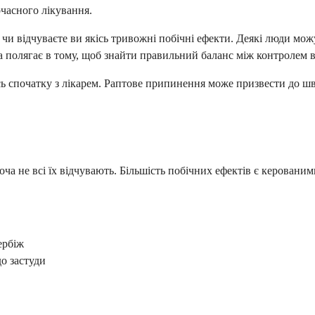
часного лікування.
 чи відчуваєте ви якісь тривожні побічні ефекти. Деякі люди мож
а полягає в тому, щоб знайти правильний баланс між контролем 
ь спочатку з лікарем. Раптове припинення може призвести до ш
оча не всі їх відчувають. Більшість побічних ефектів є керовани
вербіж
до застуди