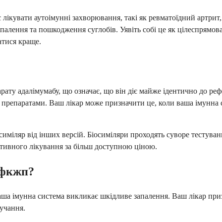
кувати аутоімунні захворювання, такі як ревматоїдний артрит, п
апалення та пошкодження суглобів. Уявіть собі це як цілеспрямов
атися краще.
ату адалімумабу, що означає, що він діє майже ідентично до ре
 препаратами. Ваш лікар може призначити це, коли ваша імунна 
иміляр від інших версій. Біосиміляри проходять суворе тестуван
ктивного лікування за більш доступною ціною.
-фкжп?
аша імунна система викликає шкідливе запалення. Ваш лікар приз
учання.