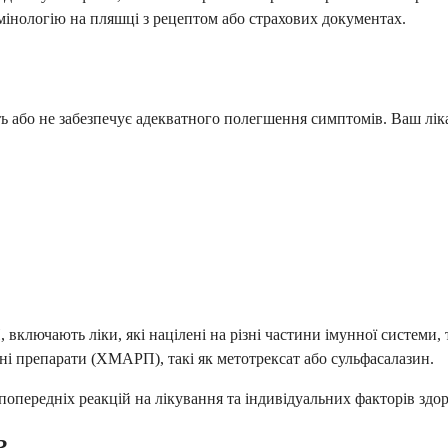
рмінологію на пляшці з рецептом або страхових документах.
ть або не забезпечує адекватного полегшення симптомів. Ваш лі
включають ліки, які націлені на різні частини імунної системи, 
і препарати (ХМАРП), такі як метотрексат або сульфасалазин.
опередніх реакцій на лікування та індивідуальних факторів здор