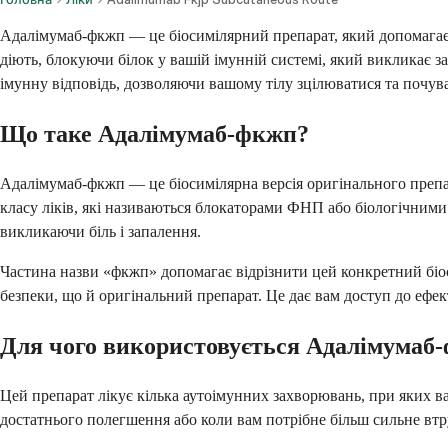
Адалімумаб-фкжп — це біосимілярний препарат, який допомагає лі
діють, блокуючи білок у вашій імунній системі, який викликає з
імунну відповідь, дозволяючи вашому тілу зцілюватися та почув
Що таке Адалімумаб-фкжп?
Адалімумаб-фкжп — це біосимілярна версія оригінального препар
класу ліків, які називаються блокаторами ФНП або біологічними
викликаючи біль і запалення.
Частина назви «фкжп» допомагає відрізнити цей конкретний біос
безпеки, що й оригінальний препарат. Це дає вам доступ до ефе
Для чого використовується Адалімумаб
Цей препарат лікує кілька аутоімунних захворювань, при яких в
достатнього полегшення або коли вам потрібне більш сильне втр