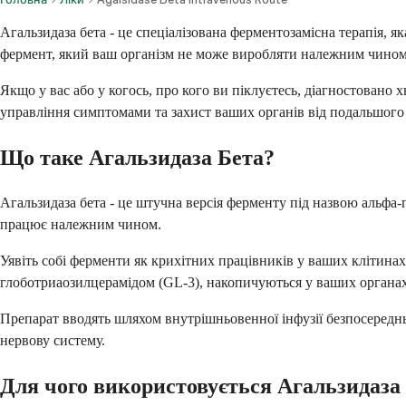
Агальзидаза бета - це спеціалізована ферментозамісна терапія, 
фермент, який ваш організм не може виробляти належним чином
Якщо у вас або у когось, про кого ви піклуєтесь, діагностован
управління симптомами та захист ваших органів від подальшог
Що таке Агальзидаза Бета?
Агальзидаза бета - це штучна версія ферменту під назвою альфа
працює належним чином.
Уявіть собі ферменти як крихітних працівників у ваших клітина
глоботриаозилцерамідом (GL-3), накопичуються у ваших органах
Препарат вводять шляхом внутрішньовенної інфузії безпосередньо
нервову систему.
Для чого використовується Агальзидаза