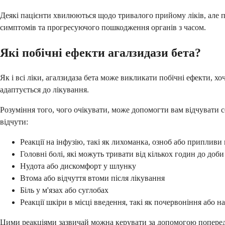
Деякі пацієнти хвилюються щодо тривалого прийому ліків, але 
симптомів та прогресуючого пошкодження органів з часом.
Які побічні ефекти агалзидази бета?
Як і всі ліки, агалзидаза бета може викликати побічні ефекти, х
адаптується до лікування.
Розуміння того, чого очікувати, може допомогти вам відчувати 
відчути:
Реакції на інфузію, такі як лихоманка, озноб або припливи 
Головні болі, які можуть тривати від кількох годин до доби 
Нудота або дискомфорт у шлунку
Втома або відчуття втоми після лікування
Біль у м'язах або суглобах
Реакції шкіри в місці введення, такі як почервоніння або н
Цими реакціями зазвичай можна керувати за допомогою попередн