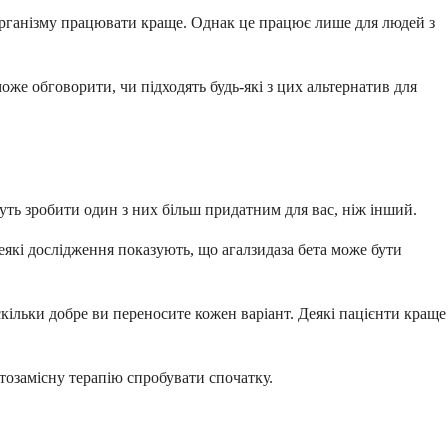
організму працювати краще. Однак це працює лише для людей з
оже обговорити, чи підходять будь-які з цих альтернатив для
жуть зробити один з них більш придатним для вас, ніж інший.
Деякі дослідження показують, що агалзидаза бета може бути
скільки добре ви переносите кожен варіант. Деякі пацієнти краще
озамісну терапію спробувати спочатку.