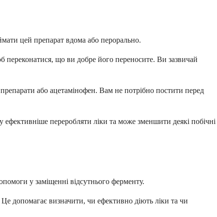
иймати цей препарат вдома або перорально.
об переконатися, що ви добре його переносите. Ви зазвичай
 препарати або ацетамінофен. Вам не потрібно постити перед
му ефективніше переробляти ліки та може зменшити деякі побічні
опомоги у заміщенні відсутнього ферменту.
. Це допомагає визначити, чи ефективно діють ліки та чи