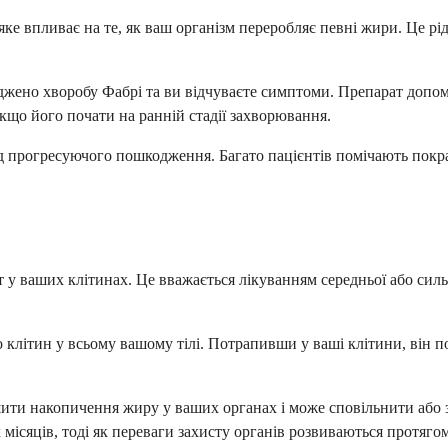
 яке впливає на те, як ваш організм переробляє певні жири. Це 
рджено хворобу Фабрі та ви відчуваєте симптоми. Препарат доп
кщо його почати на ранній стадії захворювання.
д прогресуючого пошкодження. Багато пацієнтів помічають покращ
т у ваших клітинах. Це вважається лікуванням середньої або сил
о клітин у всьому вашому тілі. Потрапивши у ваші клітини, він
ншити накопичення жиру у ваших органах і може сповільнити аб
 місяців, тоді як переваги захисту органів розвиваються протяго