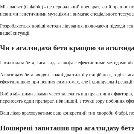
Мігаластат (Galafold) - це пероральний препарат, який працює
певними генетичними мутаціями і вимагає спеціального тестуван
Розробляються новіші методи лікування, включаючи підходи генно
вашої ситуації.
Чи є агалзидаза бета кращою за агалзид
І агалзидаза бета, і агалзидаза альфа є ефективними методами лі
Агалзидазу бета вводять кожні два тижні у вищій дозі, тоді як а
ефективнішою при певних симптомах, але індивідуальні реакції з
Вибір між цими ліками часто залежить від практичних факторів, т
переносять один препарат, ніж інший, з точки зору побічних еф
Ваш лікар враховуватиме ваш конкретний тип хвороби Фабрі, по
Поширені запитання про агалзидазу бет