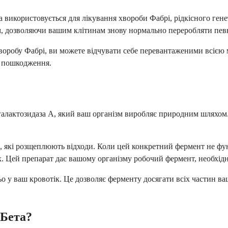
яка використовується для лікування хвороби Фабрі, рідкісного г
, дозволяючи вашим клітинам знову нормально переробляти пев
о хворобу Фабрі, ви можете відчувати себе перевантаженими всіє
о пошкодження.
-галактозидаза А, який ваш організм виробляє природним шляхом.
х, які розщеплюють відходи. Коли цей конкретний фермент не фу
. Цей препарат дає вашому організму робочий фермент, необхід
 у ваш кровотік. Це дозволяє ферменту досягати всіх частин ваш
 Бета?