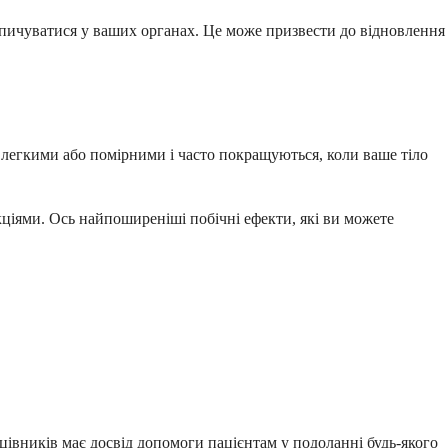
опичуватися у ваших органах. Це може призвести до відновлення
 є легкими або помірними і часто покращуються, коли ваше тіло
ціями. Ось найпоширеніші побічні ефекти, які ви можете
івників має досвід допомоги пацієнтам у подоланні будь-якого