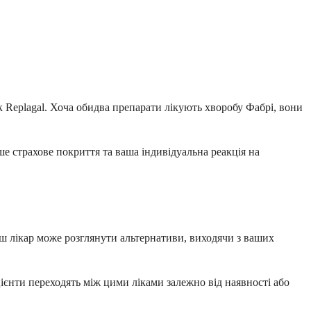
 Replagal. Хоча обидва препарати лікують хворобу Фабрі, вони
аше страхове покриття та ваша індивідуальна реакція на
Ваш лікар може розглянути альтернативи, виходячи з ваших
цієнти переходять між цими ліками залежно від наявності або