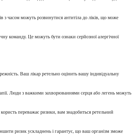
ів з часом можуть розвинутися антитіла до ліків, що може
ичну команду. Це можуть бути ознаки серйозної алергічної
ережність. Ваш лікар ретельно оцінить вашу індивідуальну
терапії. Люди з важкими захворюваннями серця або легень можуть
о користь переважає ризики, вам знадобиться ретельний
еншити ризик ускладнень і гарантує, що ваш організм зможе