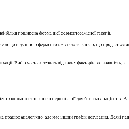
найбільш поширена форма цієї ферментозамісної терапії.
але дещо відмінною ферментозамісною терапією, що продається як
туації. Вибір часто залежить від таких факторів, як наявність, в
 бета залишається терапією першої лінії для багатьох пацієнтів. 
яка працює аналогічно, але має інший графік дозування. Деякі па