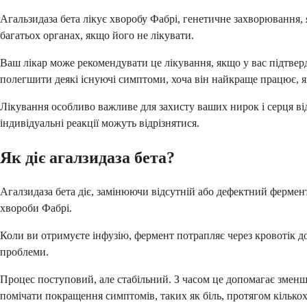
Агальзидаза бета лікує хворобу Фабрі, генетичне захворювання,
багатьох органах, якщо його не лікувати.
Ваш лікар може рекомендувати це лікування, якщо у вас підтве
полегшити деякі існуючі симптоми, хоча він найкраще працює, я
Лікування особливо важливе для захисту ваших нирок і серця ві
індивідуальні реакції можуть відрізнятися.
Як діє агалзидаза бета?
Агалзидаза бета діє, замінюючи відсутній або дефектний фермен
хвороби Фабрі.
Коли ви отримуєте інфузію, фермент потрапляє через кровотік д
проблеми.
Процес поступовий, але стабільний. З часом це допомагає зме
помічати покращення симптомів, таких як біль, протягом кількох