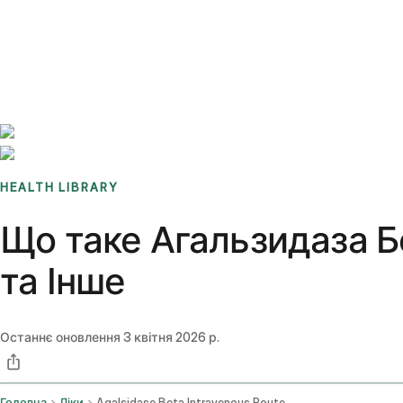
Benchmarks
Stories
FAQ
Sign up / Log in
HEALTH LIBRARY
Що таке Агальзидаза Бе
та Інше
Останнє оновлення
3 квітня 2026 р.
Головна
Ліки
Agalsidase Beta Intravenous Route