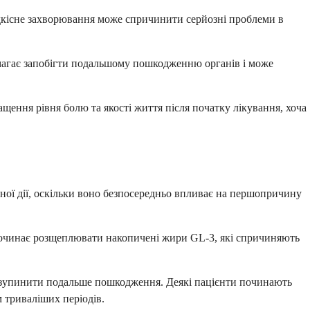
рідкісне захворювання може спричинити серйозні проблеми в
омагає запобігти подальшому пошкодженню органів і може
ення рівня болю та якості життя після початку лікування, хоча
ьної дії, оскільки воно безпосередньо впливає на першопричину
 починає розщеплювати накопичені жири GL-3, які спричиняють
о зупинити подальше пошкодження. Деякі пацієнти починають
м триваліших періодів.