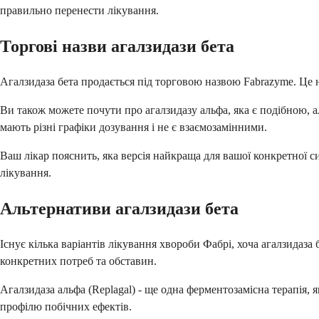
правильно перенести лікування.
Торгові назви агалзидази бета
Агалзидаза бета продається під торговою назвою Fabrazyme. Це 
Ви також можете почути про агалзидазу альфа, яка є подібною, 
мають різні графіки дозування і не є взаємозамінними.
Ваш лікар пояснить, яка версія найкраща для вашої конкретної си
лікування.
Альтернативи агалзидази бета
Існує кілька варіантів лікування хвороби Фабрі, хоча агалзидаза
конкретних потреб та обставин.
Агалзидаза альфа (Replagal) - ще одна ферментозамісна терапія, 
профілю побічних ефектів.