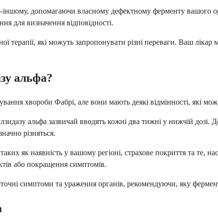
 по-іншому, допомагаючи власному дефектному ферменту вашого 
ня для визначення відповідності.
ї терапії, які можуть запропонувати різні переваги. Ваш лікар м
азу альфа?
кування хвороби Фабрі, але вони мають деякі відмінності, які мо
галзидазу альфа зазвичай вводять кожні два тижні у нижчій дозі. 
начно різняться.
аких як наявність у вашому регіоні, страхове покриття та те, на
ектів або покращення симптомів.
точні симптоми та ураження органів, рекомендуючи, яку фермент
а