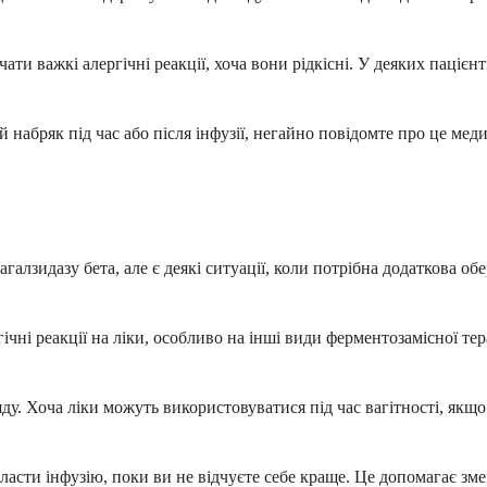
и важкі алергічні реакції, хоча вони рідкісні. У деяких пацієнт
 набряк під час або після інфузії, негайно повідомте про це мед
алзидазу бета, але є деякі ситуації, коли потрібна додаткова об
гічні реакції на ліки, особливо на інші види ферментозамісної 
ду. Хоча ліки можуть використовуватися під час вагітності, якщ
ласти інфузію, поки ви не відчуєте себе краще. Це допомагає зм