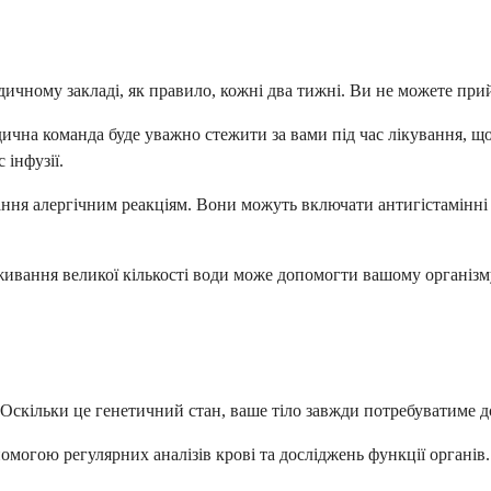
едичному закладі, як правило, кожні два тижні. Ви не можете пр
дична команда буде уважно стежити за вами під час лікування, щ
 інфузії.
ання алергічним реакціям. Вони можуть включати антигістамінні
Вживання великої кількості води може допомогти вашому організ
 Оскільки це генетичний стан, ваше тіло завжди потребуватиме д
омогою регулярних аналізів крові та досліджень функції органів