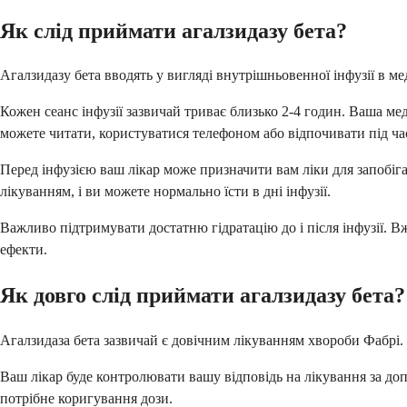
Як слід приймати агалзидазу бета?
Агалзидазу бета вводять у вигляді внутрішньовенної інфузії в м
Кожен сеанс інфузії зазвичай триває близько 2-4 годин. Ваша ме
можете читати, користуватися телефоном або відпочивати під час
Перед інфузією ваш лікар може призначити вам ліки для запобіг
лікуванням, і ви можете нормально їсти в дні інфузії.
Важливо підтримувати достатню гідратацію до і після інфузії. 
ефекти.
Як довго слід приймати агалзидазу бета?
Агалзидаза бета зазвичай є довічним лікуванням хвороби Фабрі.
Ваш лікар буде контролювати вашу відповідь на лікування за доп
потрібне коригування дози.