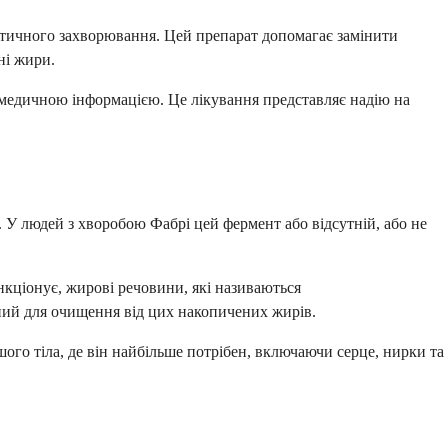
енетичного захворювання. Цей препарат допомагає замінити
ні жири.
ю медичною інформацією. Це лікування представляє надію на
 У людей з хворобою Фабрі цей фермент або відсутній, або не
нкціонує, жирові речовини, які називаються
ний для очищення від цих накопичених жирів.
ого тіла, де він найбільше потрібен, включаючи серце, нирки та