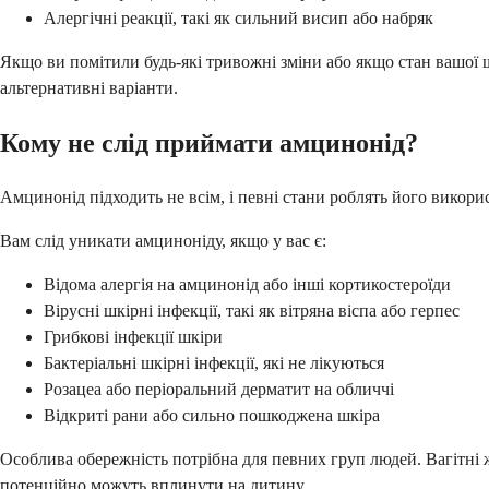
Алергічні реакції, такі як сильний висип або набряк
Якщо ви помітили будь-які тривожні зміни або якщо стан вашої 
альтернативні варіанти.
Кому не слід приймати амцинонід?
Амцинонід підходить не всім, і певні стани роблять його викори
Вам слід уникати амциноніду, якщо у вас є:
Відома алергія на амцинонід або інші кортикостероїди
Вірусні шкірні інфекції, такі як вітряна віспа або герпес
Грибкові інфекції шкіри
Бактеріальні шкірні інфекції, які не лікуються
Розацеа або періоральний дерматит на обличчі
Відкриті рани або сильно пошкоджена шкіра
Особлива обережність потрібна для певних груп людей. Вагітні ж
потенційно можуть вплинути на дитину.