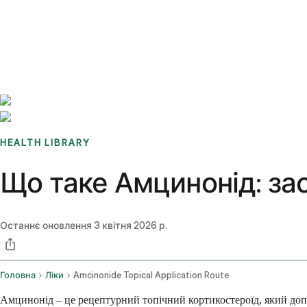
Benchmarks
Stories
FAQ
Sign up / Log in
HEALTH LIBRARY
Що таке Амцинонід: зас
Останнє оновлення
3 квітня 2026 р.
Головна
Ліки
Amcinonide Topical Application Route
Амцинонід – це рецептурний топічний кортикостероїд, який допо