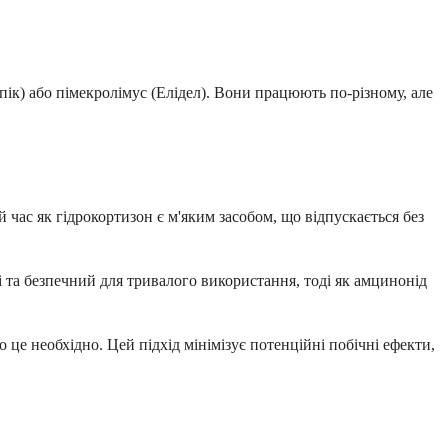
пік) або пімекролімус (Елідел). Вони працюють по-різному, але
ас як гідрокортизон є м'яким засобом, що відпускається без
 та безпечний для тривалого використання, тоді як амцинонід
о це необхідно. Цей підхід мінімізує потенційні побічні ефекти,