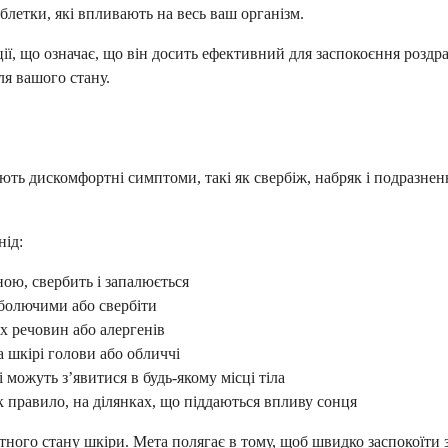
блетки, які впливають на весь ваш організм.
ії, що означає, що він досить ефективний для заспокоєння роздр
ля вашого стану.
ають дискомфортні симптоми, такі як свербіж, набряк і подразне
нід:
ною, свербить і запалюється
и болючими або свербіти
х речовин або алергенів
а шкірі голови або обличчі
 можуть з’явитися в будь-якому місці тіла
як правило, на ділянках, що піддаються впливу сонця
ного стану шкіри. Мета полягає в тому, щоб швидко заспокоїти з