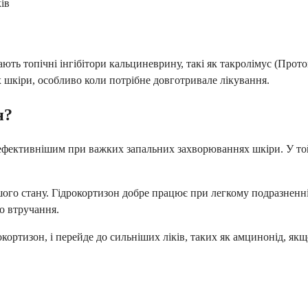
ів
ють топічні інгібітори кальциневрину, такі як такролімус (Прото
шкіри, особливо коли потрібне довготривале лікування.
н?
фективнішим при важких запальних захворюваннях шкіри. У той ч
шого стану. Гідрокортизон добре працює при легкому подразненні
о втручання.
окортизон, і перейде до сильніших ліків, таких як амцинонід, якщ