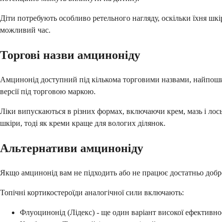
Діти потребують особливо ретельного нагляду, оскільки їхня шк
можливий час.
Торгові назви амциноніду
Амцинонід доступний під кількома торговими назвами, найпошир
версії під торговою маркою.
Ліки випускаються в різних формах, включаючи крем, мазь і лось
шкіри, тоді як креми краще для вологих ділянок.
Альтернативи амциноніду
Якщо амцинонід вам не підходить або не працює достатньо добре, 
Топічні кортикостероїди аналогічної сили включають:
Флуоцинонід (Лідекс) - ще один варіант високої ефективно