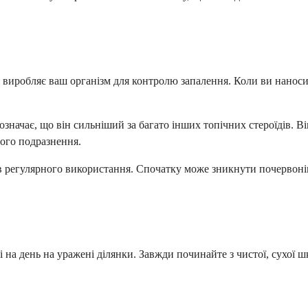
виробляє ваш організм для контролю запалення. Коли ви наносит
означає, що він сильніший за багато інших топічних стероїдів. 
шого подразнення.
 регулярного використання. Спочатку може зникнути почервонінн
чі на день на уражені ділянки. Завжди починайте з чистої, сухої