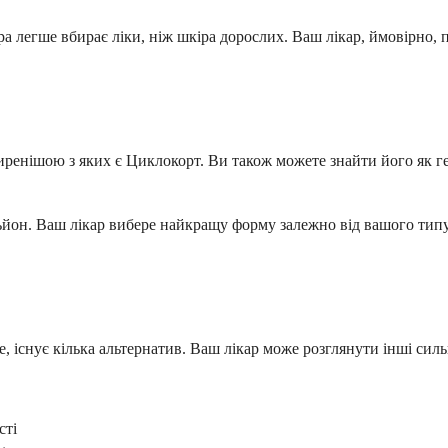
іра легше вбирає ліки, ніж шкіра дорослих. Ваш лікар, ймовірн
енішою з яких є Циклокорт. Ви також можете знайти його як ге
йон. Ваш лікар вибере найкращу форму залежно від вашого типу шк
існує кілька альтернатив. Ваш лікар може розглянути інші сильно
сті