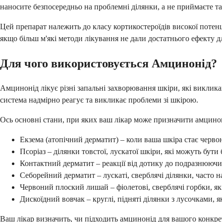
наносите безпосередньо на проблемні ділянки, а не приймаєте та
Цей препарат належить до класу кортикостероїдів високої потенц
якщо більш м'які методи лікування не дали достатнього ефекту д
Для чого використовується Амцинонід?
Амцинонід лікує різні запальні захворювання шкіри, які виклик
система надмірно реагує та викликає проблеми зі шкірою.
Ось основні стани, при яких ваш лікар може призначити амцино
Екзема (атопічний дерматит) – коли ваша шкіра стає черво
Псоріаз – ділянки товстої, лускатої шкіри, які можуть бут
Контактний дерматит – реакції від дотику до подразнюючи
Себорейний дерматит – лускаті, сверблячі ділянки, часто н
Червоний плоский лишай – фіолетові, сверблячі горбки, які
Дискоїдний вовчак – круглі, підняті ділянки з лусочками, 
Ваш лікар визначить, чи підходить амцинонід для вашого конкрет