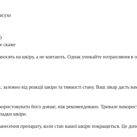
асухо
)
е скаже
осять на шкіру, а не ковтають. Однак уникайте потрапляння в очі,
залежно від реакції шкіри та тяжкості стану. Ваш лікар дасть ва
використовувати його довше, ніж рекомендовано. Тривале викори
кладки шкіри.
несення препарату, коли стан вашої шкіри покращиться. Це доп