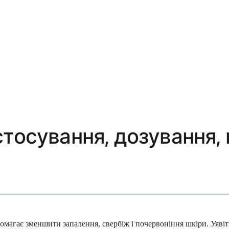
тосування, дозування, 
магає зменшити запалення, свербіж і почервоніння шкіри. Уявіть