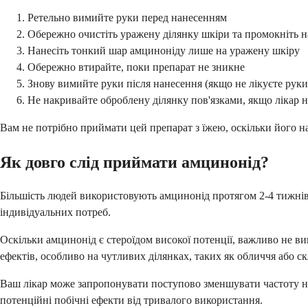
Ретельно вимийте руки перед нанесенням
Обережно очистіть уражену ділянку шкіри та промокніть н
Нанесіть тонкий шар амциноніду лише на уражену шкіру
Обережно втирайте, поки препарат не зникне
Знову вимийте руки після нанесення (якщо не лікуєте руки
Не накривайте оброблену ділянку пов'язками, якщо лікар н
Вам не потрібно приймати цей препарат з їжею, оскільки його нан
Як довго слід приймати амцинонід?
Більшість людей використовують амцинонід протягом 2-4 тижнів, 
індивідуальних потреб.
Оскільки амцинонід є стероїдом високої потенції, важливо не 
ефектів, особливо на чутливих ділянках, таких як обличчя або с
Ваш лікар може запропонувати поступово зменшувати частоту на
потенційні побічні ефекти від тривалого використання.