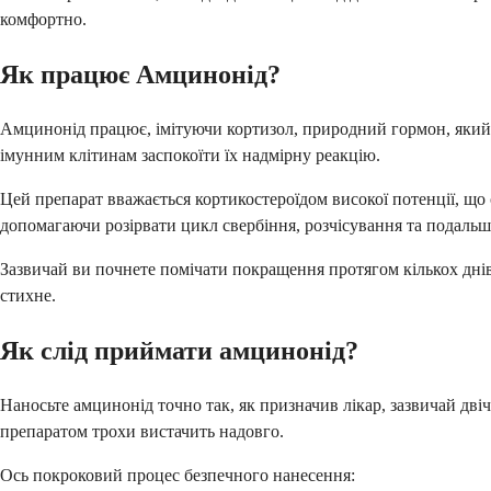
комфортно.
Як працює Амцинонід?
Амцинонід працює, імітуючи кортизол, природний гормон, який 
імунним клітинам заспокоїти їх надмірну реакцію.
Цей препарат вважається кортикостероїдом високої потенції, що 
допомагаючи розірвати цикл свербіння, розчісування та подаль
Зазвичай ви почнете помічати покращення протягом кількох днів
стихне.
Як слід приймати амцинонід?
Наносьте амцинонід точно так, як призначив лікар, зазвичай дві
препаратом трохи вистачить надовго.
Ось покроковий процес безпечного нанесення: