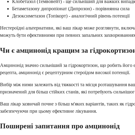
Клобетазол (Темвовейт) - ще сильніший для важких випадк
Бетаметазону дипропіонат (Дипрозон) - порівнянна сила
Дезоксиметазон (Топікорт) - аналогічний рівень потенції
Нестероїдні альтернативи, які ваш лікар може розглянути, включа
можуть бути ефективними при певних запальних захворюваннях 
Чи є амцинонід кращим за гідрокортизо
Амцинонід значно сильніший за гідрокортизон, що робить його е
рецепта, амцинонід є рецептурним стероїдом високої потенції.
Вибір між ними залежить від тяжкості та місця розташування ва
призначений для більш стійких станів, які потребують сильнішог
Ваш лікар зазвичай почне з більш м'яких варіантів, таких як гідр
забезпечуючи при цьому ефективне лікування.
Поширені запитання про амцинонід