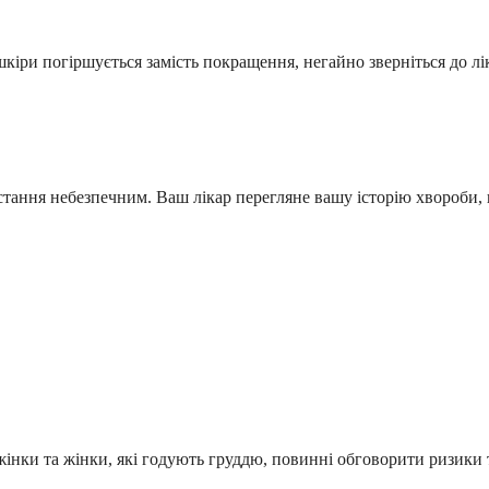
шкіри погіршується замість покращення, негайно зверніться до л
стання небезпечним. Ваш лікар перегляне вашу історію хвороби, 
інки та жінки, які годують груддю, повинні обговорити ризики та