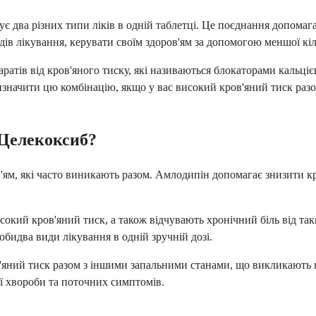
ує два різних типи ліків в одній таблетці. Це поєднання допома
ів лікування, керувати своїм здоров'ям за допомогою меншої кіл
атів від кров'яного тиску, які називаються блокаторами кальцієв
начити цю комбінацію, якщо у вас високий кров'яний тиск разом 
 Целекоксиб?
'ям, які часто виникають разом. Амлодипін допомагає знизити кр
окий кров'яний тиск, а також відчувають хронічний біль від таки
бидва види лікування в одній зручній дозі.
яний тиск разом з іншими запальними станами, що викликають п
рії хвороби та поточних симптомів.