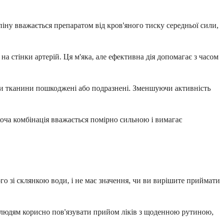
піну вважається препаратом від кров'яного тиску середньої сили,
а стінки артерій. Ця м'яка, але ефективна дія допомагає з часом
ли тканини пошкоджені або подразнені. Зменшуючи активність
хоча комбінація вважається помірно сильною і вимагає
го зі склянкою води, і не має значення, чи ви вирішите приймати
м людям корисно пов'язувати прийом ліків з щоденною рутиною,