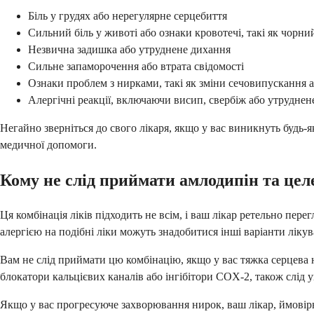
Біль у грудях або нерегулярне серцебиття
Сильний біль у животі або ознаки кровотечі, такі як чорни
Незвична задишка або утруднене дихання
Сильне запаморочення або втрата свідомості
Ознаки проблем з нирками, такі як зміни сечовипускання 
Алергічні реакції, включаючи висип, свербіж або утруднен
Негайно зверніться до свого лікаря, якщо у вас виникнуть будь-
медичної допомоги.
Кому не слід приймати амлодипін та цел
Ця комбінація ліків підходить не всім, і ваш лікар ретельно пе
алергією на подібні ліки можуть знадобитися інші варіанти лікув
Вам не слід приймати цю комбінацію, якщо у вас тяжка серцева н
блокатори кальцієвих каналів або інгібітори COX-2, також слід 
Якщо у вас прогресуюче захворювання нирок, ваш лікар, ймовір