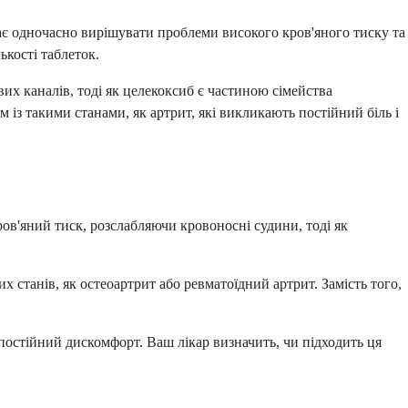
гає одночасно вирішувати проблеми високого кров'яного тиску та
ькості таблеток.
их каналів, тоді як целекоксиб є частиною сімейства
із такими станами, як артрит, які викликають постійний біль і
ов'яний тиск, розслабляючи кровоносні судини, тоді як
х станів, як остеоартрит або ревматоїдний артрит. Замість того,
остійний дискомфорт. Ваш лікар визначить, чи підходить ця