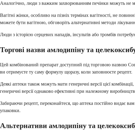
Аналогічно, люди з важким захворюванням печінки можуть не м
Вагітні жінки, особливо на пізніх термінах вагітності, не повин
можете бути вагітною, обговоріть альтернативні методи лікування
Люди з історією серцевих нападів, інсультів або тромбів потреб
Торгові назви амлодипіну та целекоксиб
Цей комбінований препарат доступний під торговою назвою Cons
ви отримуєте ту саму формулу щоразу, коли заповнюєте рецепт.
Деякі аптеки також можуть мати генеричні версії цієї комбінації, 
генеричні версії однаково ефективні при належному виробництві
Забираючи рецепт, переконайтеся, що аптека постійно видає вам
упаковки.
Альтернативи амлодипіну та целекоксиб