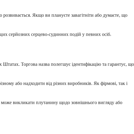
о розвивається. Якщо ви плануєте завагітніти або думаєте, що
 цих серйозних серцево-судинних подій у певних осіб.
 Штатах. Торгова назва полегшує ідентифікацію та гарантує, що
різному або надходити від різних виробників. Як фірмові, так і
ді може викликати плутанину щодо зовнішнього вигляду або