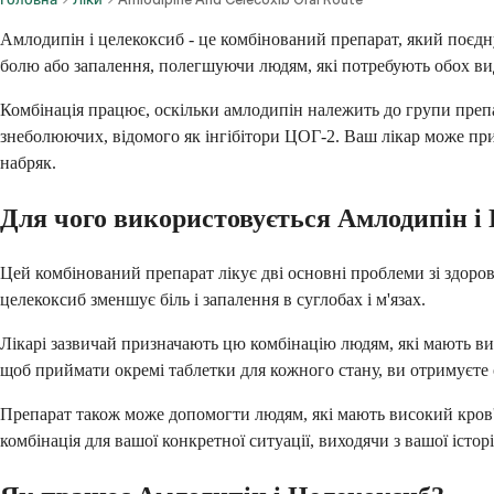
Амлодипін і целекоксиб - це комбінований препарат, який поєдн
болю або запалення, полегшуючи людям, які потребують обох вид
Комбінація працює, оскільки амлодипін належить до групи препар
знеболюючих, відомого як інгібітори ЦОГ-2. Ваш лікар може приз
набряк.
Для чого використовується Амлодипін і
Цей комбінований препарат лікує дві основні проблеми зі здоров
целекоксиб зменшує біль і запалення в суглобах і м'язах.
Лікарі зазвичай призначають цю комбінацію людям, які мають вис
щоб приймати окремі таблетки для кожного стану, ви отримуєте о
Препарат також може допомогти людям, які мають високий кров'
комбінація для вашої конкретної ситуації, виходячи з вашої істо