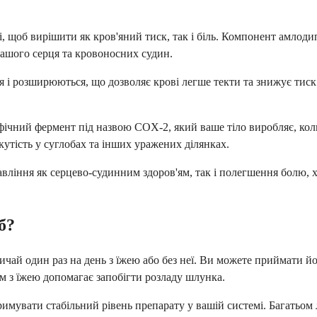
, щоб вирішити як кров'яний тиск, так і біль. Компонент амлоди
вашого серця та кровоносних судин.
 і розширюються, що дозволяє крові легше текти та знижує тиск н
фічний фермент під назвою COX-2, який ваше тіло виробляє, ко
кутість у суглобах та інших уражених ділянках.
авління як серцево-судинним здоров'ям, так і полегшення болю, 
б?
ичай один раз на день з їжею або без неї. Ви можете приймати йо
м з їжею допомагає запобігти розладу шлунка.
римувати стабільний рівень препарату у вашій системі. Багатьо