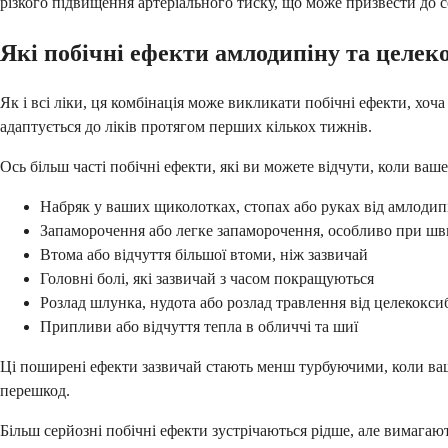
різкого підвищення артеріального тиску, що може призвести до 
Які побічні ефекти амлодипіну та целек
Як і всі ліки, ця комбінація може викликати побічні ефекти, хоч
адаптується до ліків протягом перших кількох тижнів.
Ось більш часті побічні ефекти, які ви можете відчути, коли ваше 
Набряк у ваших щиколотках, стопах або руках від амлодип
Запаморочення або легке запаморочення, особливо при шв
Втома або відчуття більшої втоми, ніж зазвичай
Головні болі, які зазвичай з часом покращуються
Розлад шлунка, нудота або розлад травлення від целекокси
Припливи або відчуття тепла в обличчі та шиї
Ці поширені ефекти зазвичай стають менш турбуючими, коли ваш 
перешкод.
Більш серйозні побічні ефекти зустрічаються рідше, але вимага