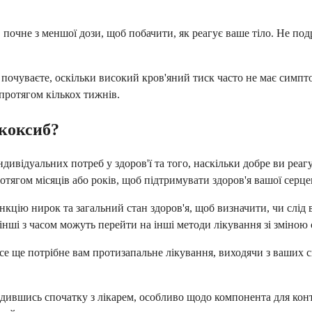
почне з меншої дози, щоб побачити, як реагує ваше тіло. Не под
почуваєте, оскільки високий кров'яний тиск часто не має симпт
протягом кількох тижнів.
екоксиб?
ндивідуальних потреб у здоров'ї та того, наскільки добре ви реаг
тягом місяців або років, щоб підтримувати здоров'я вашої серце
нкцію нирок та загальний стан здоров'я, щоб визначити, чи сл
нші з часом можуть перейти на інші методи лікування зі зміною с
е ще потрібне вам протизапальне лікування, виходячи з ваших с
дившись спочатку з лікарем, особливо щодо компонента для конт