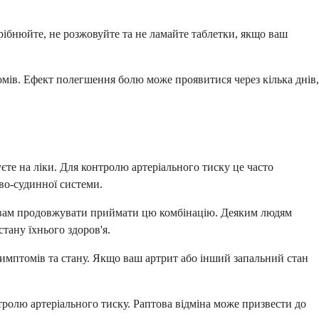
рібнюйте, не розжовуйте та не ламайте таблетки, якщо ваш
омів. Ефект полегшення болю може проявитися через кілька днів,
уєте на ліки. Для контролю артеріального тиску це часто
во-судинної системи.
ід вам продовжувати приймати цю комбінацію. Деяким людям
тану їхнього здоров'я.
имптомів та стану. Якщо ваш артрит або інший запальний стан
ролю артеріального тиску. Раптова відміна може призвести до