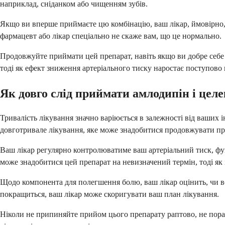
наприклад, сніданком або чищенням зубів.
Якщо ви вперше приймаєте цю комбінацію, ваш лікар, ймовірно, 
фармацевт або лікар спеціально не скаже вам, що це нормально.
Продовжуйте приймати цей препарат, навіть якщо ви добре себе 
тоді як ефект зниження артеріального тиску наростає поступово 
Як довго слід приймати амлодипін і цел
Тривалість лікування значно варіюється в залежності від ваших і
довготривале лікування, яке може знадобитися продовжувати про
Ваш лікар регулярно контролюватиме ваш артеріальний тиск, фу
може знадобитися цей препарат на невизначений термін, тоді як і
Щодо компонента для полегшення болю, ваш лікар оцінить, чи вс
покращиться, ваш лікар може скоригувати ваш план лікування.
Ніколи не припиняйте прийом цього препарату раптово, не пора