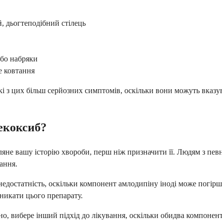
й, дьогтеподібний стілець
або набряки
е ковтання
які з цих більш серйозних симптомів, оскільки вони можуть вказу
екоксиб?
регляне вашу історію хвороби, перш ніж призначити її. Людям з 
ання.
едостатність, оскільки компонент амлодипіну іноді може погіршит
уникати цього препарату.
но, вибере інший підхід до лікування, оскільки обидва компоне