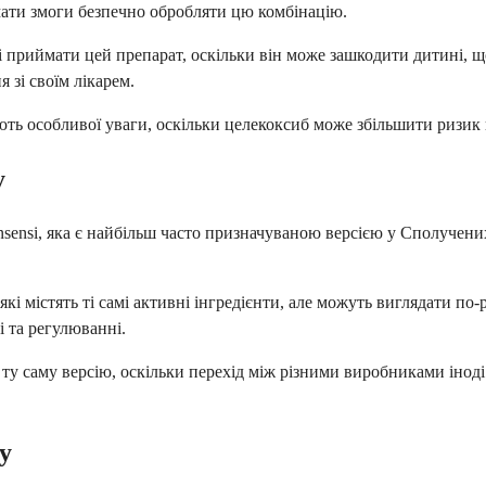
ати змоги безпечно обробляти цю комбінацію.
ні приймати цей препарат, оскільки він може зашкодити дитині, щ
 зі своїм лікарем.
ують особливої уваги, оскільки целекоксиб може збільшити ризик
у
ensi, яка є найбільш часто призначуваною версією у Сполучених
які містять ті самі активні інгредієнти, але можуть виглядати по-
 та регулюванні.
 ту саму версію, оскільки перехід між різними виробниками іно
у