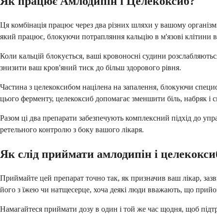
Як працює Амлодипін і Целекоксиб?
Ця комбінація працює через два різних шляхи у вашому організмі
який працює, блокуючи потрапляння кальцію в м'язові клітини 
Коли кальцій блокується, ваші кровоносні судини розслабляються
знизити ваш кров'яний тиск до більш здорового рівня.
Частина з целекоксибом націлена на запалення, блокуючи специ
цього ферменту, целекоксиб допомагає зменшити біль, набряк і с
Разом ці два препарати забезпечують комплексний підхід до упр
ретельного контролю з боку вашого лікаря.
Як слід приймати амлодипін і целекокси
Приймайте цей препарат точно так, як призначив ваш лікар, зазв
його з їжею чи натщесерце, хоча деякі люди вважають, що прийо
Намагайтеся приймати дозу в один і той же час щодня, щоб підт