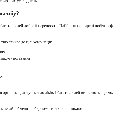
серйозних ускладнень.
оксибу?
а багато людей добре її переносять. Найбільш поширені побічні еф
тіло звикає до цієї комбінації:
іну
идкому вставанні
бу
організм адаптується до ліків, і багато людей виявляють, що м
ють негайної медичної допомоги, якщо виникають: