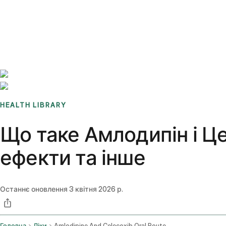
Benchmarks
Stories
FAQ
Sign up / Log in
HEALTH LIBRARY
Що таке Амлодипін і Це
ефекти та інше
Останнє оновлення
3 квітня 2026 р.
Головна
Ліки
Amlodipine And Celecoxib Oral Route