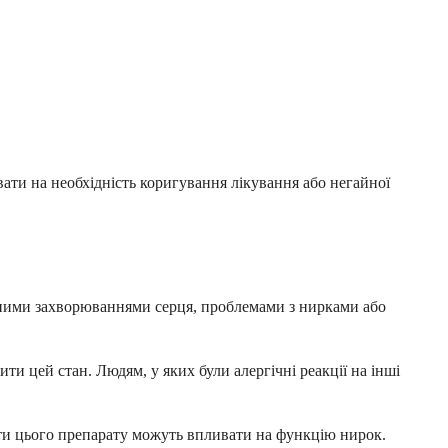
вати на необхідність коригування лікування або негайної
певними захворюваннями серця, проблемами з нирками або
и цей стан. Людям, у яких були алергічні реакції на інші
нти цього препарату можуть впливати на функцію нирок.