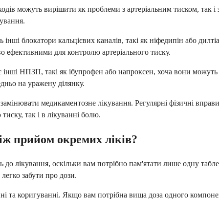
дходів можуть вирішити як проблеми з артеріальним тиском, так 
зування.
інші блокатори кальцієвих каналів, такі як ніфедипін або дилті
ово ефективними для контролю артеріального тиску.
інші НПЗП, такі як ібупрофен або напроксен, хоча вони можуть 
едньо на уражену ділянку.
амінювати медикаментозне лікування. Регулярні фізичні вправи, 
иску, так і в лікуванні болю.
іж прийом окремих ліків?
ь до лікування, оскільки вам потрібно пам'ятати лише одну табл
 легко забути про дози.
ні та коригуванні. Якщо вам потрібна вища доза одного компонент