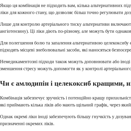
Якщо ця комбінація не підходить вам, кілька альтернативних пі
ліки для кожного стану, що дозволяє більш точно регулювати до
Лише для контролю артеріального тиску альтернативи включають 
ангіотензину). Ці ліки діють по-різному, але можуть бути однак
Для полегшення болю та запалення альтернативою целекоксибу є 
підходять місцеві знеболювальні засоби, які наносяться безпосер
Немедикаментозні підходи також можуть доповнювати або іноді з
зменшення стресу можуть допомогти як у контролі артеріального т
Чи є амлодипін і целекоксиб кращими, н
Комбінація забезпечує зручність і потенційно кращу прихильніст
які приймають кілька ліків або мають щільний графік, через який
Однак окремі ліки іноді забезпечують більшу гнучкість у дозуван
призначенні окремих ліків.