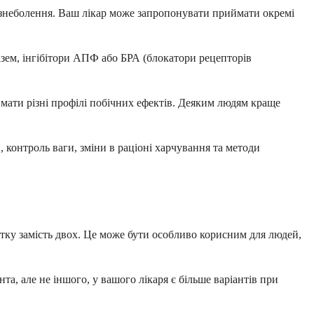
і знеболення. Ваш лікар може запропонувати приймати окремі
азем, інгібітори АПФ або БРА (блокатори рецепторів
мати різні профілі побічних ефектів. Деяким людям краще
контроль ваги, зміни в раціоні харчування та методи
етку замість двох. Це може бути особливо корисним для людей,
а, але не іншого, у вашого лікаря є більше варіантів при