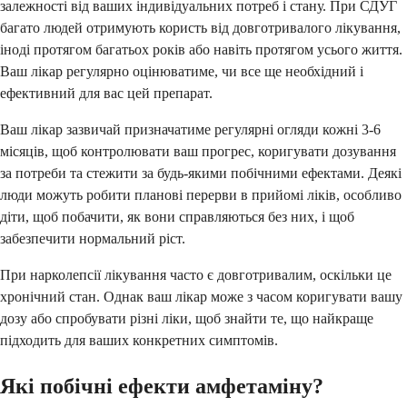
залежності від ваших індивідуальних потреб і стану. При СДУГ
багато людей отримують користь від довготривалого лікування,
іноді протягом багатьох років або навіть протягом усього життя.
Ваш лікар регулярно оцінюватиме, чи все ще необхідний і
ефективний для вас цей препарат.
Ваш лікар зазвичай призначатиме регулярні огляди кожні 3-6
місяців, щоб контролювати ваш прогрес, коригувати дозування
за потреби та стежити за будь-якими побічними ефектами. Деякі
люди можуть робити планові перерви в прийомі ліків, особливо
діти, щоб побачити, як вони справляються без них, і щоб
забезпечити нормальний ріст.
При нарколепсії лікування часто є довготривалим, оскільки це
хронічний стан. Однак ваш лікар може з часом коригувати вашу
дозу або спробувати різні ліки, щоб знайти те, що найкраще
підходить для ваших конкретних симптомів.
Які побічні ефекти амфетаміну?