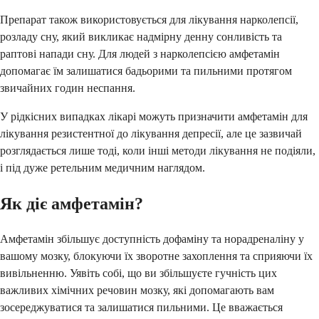
Препарат також використовується для лікування нарколепсії,
розладу сну, який викликає надмірну денну сонливість та
раптові напади сну. Для людей з нарколепсією амфетамін
допомагає їм залишатися бадьорими та пильними протягом
звичайних годин неспання.
У рідкісних випадках лікарі можуть призначити амфетамін для
лікування резистентної до лікування депресії, але це зазвичай
розглядається лише тоді, коли інші методи лікування не подіяли,
і під дуже ретельним медичним наглядом.
Як діє амфетамін?
Амфетамін збільшує доступність дофаміну та норадреналіну у
вашому мозку, блокуючи їх зворотне захоплення та сприяючи їх
вивільненню. Уявіть собі, що ви збільшуєте гучність цих
важливих хімічних речовин мозку, які допомагають вам
зосереджуватися та залишатися пильними. Це вважається