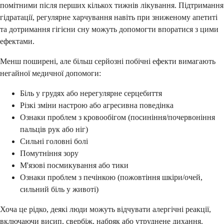
помітними після перших кількох тижнів лікування. Підтримання
гідратації, регулярне харчування навіть при зниженому апетиті
та дотримання гігієни сну можуть допомогти впоратися з цими
ефектами.
Менш поширені, але більш серйозні побічні ефекти вимагають
негайної медичної допомоги:
Біль у грудях або нерегулярне серцебиття
Різкі зміни настрою або агресивна поведінка
Ознаки проблем з кровообігом (посиніння/почервоніння
пальців рук або ніг)
Сильні головні болі
Помутніння зору
М'язові посмикування або тики
Ознаки проблем з печінкою (пожовтіння шкіри/очей,
сильний біль у животі)
Хоча це рідко, деякі люди можуть відчувати алергічні реакції,
включаючи висип, свербіж, набряк або утруднене дихання.