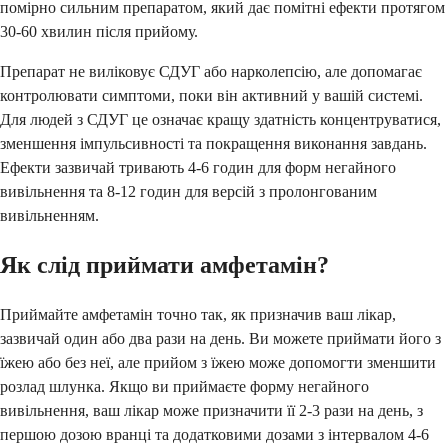
помірно сильним препаратом, який дає помітні ефекти протягом
30-60 хвилин після прийому.
Препарат не виліковує СДУГ або нарколепсію, але допомагає
контролювати симптоми, поки він активний у вашій системі.
Для людей з СДУГ це означає кращу здатність концентруватися,
зменшення імпульсивності та покращення виконання завдань.
Ефекти зазвичай тривають 4-6 годин для форм негайного
вивільнення та 8-12 годин для версій з пролонгованим
вивільненням.
Як слід приймати амфетамін?
Приймайте амфетамін точно так, як призначив ваш лікар,
зазвичай один або два рази на день. Ви можете приймати його з
їжею або без неї, але прийом з їжею може допомогти зменшити
розлад шлунка. Якщо ви приймаєте форму негайного
вивільнення, ваш лікар може призначити її 2-3 рази на день, з
першою дозою вранці та додатковими дозами з інтервалом 4-6