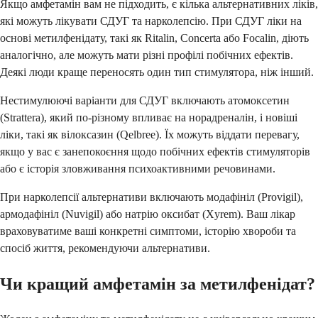
Якщо амфетамін вам не підходить, є кілька альтернативних ліків,
які можуть лікувати СДУГ та нарколепсію. При СДУГ ліки на
основі метилфенідату, такі як Ritalin, Concerta або Focalin, діють
аналогічно, але можуть мати різні профілі побічних ефектів.
Деякі люди краще переносять один тип стимулятора, ніж інший.
Нестимулюючі варіанти для СДУГ включають атомоксетин
(Strattera), який по-різному впливає на норадреналін, і новіші
ліки, такі як вілоксазин (Qelbree). Їх можуть віддати перевагу,
якщо у вас є занепокоєння щодо побічних ефектів стимуляторів
або є історія зловживання психоактивними речовинами.
При нарколепсії альтернативи включають модафініл (Provigil),
армодафініл (Nuvigil) або натрію оксибат (Xyrem). Ваш лікар
враховуватиме ваші конкретні симптоми, історію хвороби та
спосіб життя, рекомендуючи альтернативи.
Чи кращий амфетамін за метилфенідат?