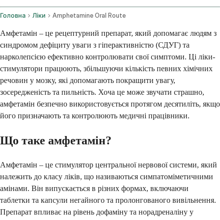
Головна
Ліки
Amphetamine Oral Route
Амфетамін – це рецептурний препарат, який допомагає людям з
синдромом дефіциту уваги з гіперактивністю (СДУГ) та
нарколепсією ефективно контролювати свої симптоми. Ці ліки-
стимулятори працюють, збільшуючи кількість певних хімічних
речовин у мозку, які допомагають покращити увагу,
зосередженість та пильність. Хоча це може звучати страшно,
амфетамін безпечно використовується протягом десятиліть, якщо
його призначають та контролюють медичні працівники.
Що таке амфетамін?
Амфетамін – це стимулятор центральної нервової системи, який
належить до класу ліків, що називаються симпатоміметичними
амінами. Він випускається в різних формах, включаючи
таблетки та капсули негайного та пролонгованого вивільнення.
Препарат впливає на рівень дофаміну та норадреналіну у