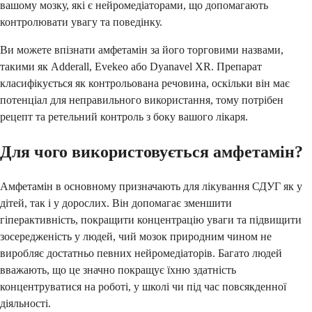
вашому мозку, які є нейромедіаторами, що допомагають
контролювати увагу та поведінку.
Ви можете впізнати амфетамін за його торговими назвами,
такими як Adderall, Evekeo або Dyanavel XR. Препарат
класифікується як контрольована речовина, оскільки він має
потенціал для неправильного використання, тому потрібен
рецепт та ретельний контроль з боку вашого лікаря.
Для чого використовується амфетамін?
Амфетамін в основному призначають для лікування СДУГ як у
дітей, так і у дорослих. Він допомагає зменшити
гіперактивність, покращити концентрацію уваги та підвищити
зосередженість у людей, чий мозок природним чином не
виробляє достатньо певних нейромедіаторів. Багато людей
вважають, що це значно покращує їхню здатність
концентруватися на роботі, у школі чи під час повсякденної
діяльності.