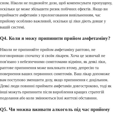
сном. Ніколи не подвоюйте дози, щоб компенсувати пропущену,
оскільки це може збільшити ризик побічних ефектів. Якщо ви
приймаєте амфетамін з пролонгованим вивільненням, час
прийому особливо важливий, оскільки ці ліки діють довше у
вашій системі.
Q4. Коли я можу припинити прийом амфетаміну?
Ніколи не припиняйте прийом амфетаміну раптово, не
поговоривши спочатку зі своїм лікарем. Хоча це зазвичай не
пов'язано з небезпечними симптомами відміни, як деякі ліки,
раптове припинення може викликати втому, депресію та
повернення ваших первинних симптомів. Ваш лікар допоможе
вам поступово зменшити дозу, якщо припинення є доцільним.
Деякі люди повинні приймати амфетамін довгостроково, тоді як
інші можуть припинити після вироблення кращих стратегій
подолання або коли змінюються їхні життєві обставини.
Q5. Чи можна вживати алкоголь під час прийому