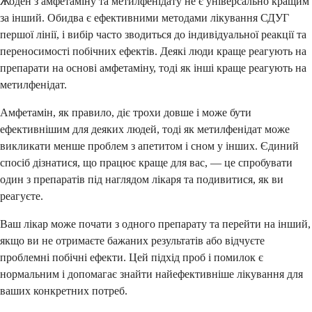
Жоден з амфетаміну та метилфенідату не є універсально кращим
за інший. Обидва є ефективними методами лікування СДУГ
першої лінії, і вибір часто зводиться до індивідуальної реакції та
переносимості побічних ефектів. Деякі люди краще реагують на
препарати на основі амфетаміну, тоді як інші краще реагують на
метилфенідат.
Амфетамін, як правило, діє трохи довше і може бути
ефективнішим для деяких людей, тоді як метилфенідат може
викликати менше проблем з апетитом і сном у інших. Єдиний
спосіб дізнатися, що працює краще для вас, — це спробувати
один з препаратів під наглядом лікаря та подивитися, як ви
реагуєте.
Ваш лікар може почати з одного препарату та перейти на інший,
якщо ви не отримаєте бажаних результатів або відчуєте
проблемні побічні ефекти. Цей підхід проб і помилок є
нормальним і допомагає знайти найефективніше лікування для
ваших конкретних потреб.