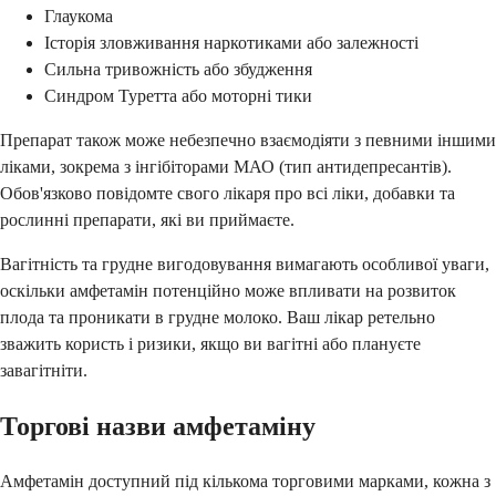
Глаукома
Історія зловживання наркотиками або залежності
Сильна тривожність або збудження
Синдром Туретта або моторні тики
Препарат також може небезпечно взаємодіяти з певними іншими
ліками, зокрема з інгібіторами МАО (тип антидепресантів).
Обов'язково повідомте свого лікаря про всі ліки, добавки та
рослинні препарати, які ви приймаєте.
Вагітність та грудне вигодовування вимагають особливої уваги,
оскільки амфетамін потенційно може впливати на розвиток
плода та проникати в грудне молоко. Ваш лікар ретельно
зважить користь і ризики, якщо ви вагітні або плануєте
завагітніти.
Торгові назви амфетаміну
Амфетамін доступний під кількома торговими марками, кожна з