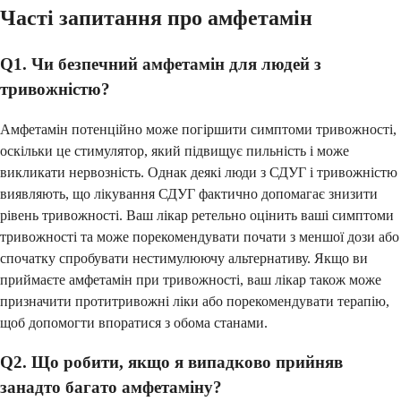
Часті запитання про амфетамін
Q1. Чи безпечний амфетамін для людей з
тривожністю?
Амфетамін потенційно може погіршити симптоми тривожності,
оскільки це стимулятор, який підвищує пильність і може
викликати нервозність. Однак деякі люди з СДУГ і тривожністю
виявляють, що лікування СДУГ фактично допомагає знизити
рівень тривожності. Ваш лікар ретельно оцінить ваші симптоми
тривожності та може порекомендувати почати з меншої дози або
спочатку спробувати нестимулюючу альтернативу. Якщо ви
приймаєте амфетамін при тривожності, ваш лікар також може
призначити протитривожні ліки або порекомендувати терапію,
щоб допомогти впоратися з обома станами.
Q2. Що робити, якщо я випадково прийняв
занадто багато амфетаміну?