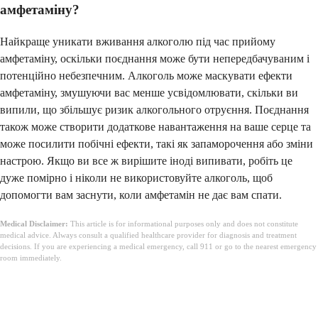
амфетаміну?
Найкраще уникати вживання алкоголю під час прийому
амфетаміну, оскільки поєднання може бути непередбачуваним і
потенційно небезпечним. Алкоголь може маскувати ефекти
амфетаміну, змушуючи вас менше усвідомлювати, скільки ви
випили, що збільшує ризик алкогольного отруєння. Поєднання
також може створити додаткове навантаження на ваше серце та
може посилити побічні ефекти, такі як запаморочення або зміни
настрою. Якщо ви все ж вирішите іноді випивати, робіть це
дуже помірно і ніколи не використовуйте алкоголь, щоб
допомогти вам заснути, коли амфетамін не дає вам спати.
Medical Disclaimer:
This article is for informational purposes only and does not constitute
medical advice. Always consult a qualified healthcare provider for diagnosis and treatment
decisions. If you are experiencing a medical emergency, call 911 or go to the nearest emergency
room immediately.