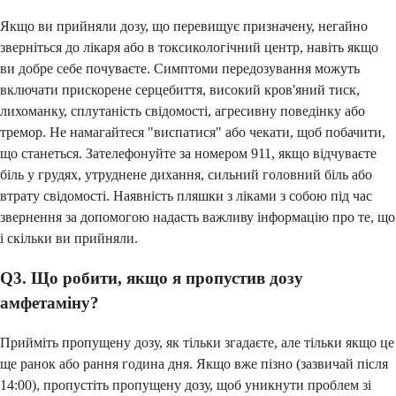
Якщо ви прийняли дозу, що перевищує призначену, негайно
зверніться до лікаря або в токсикологічний центр, навіть якщо
ви добре себе почуваєте. Симптоми передозування можуть
включати прискорене серцебиття, високий кров'яний тиск,
лихоманку, сплутаність свідомості, агресивну поведінку або
тремор. Не намагайтеся "виспатися" або чекати, щоб побачити,
що станеться. Зателефонуйте за номером 911, якщо відчуваєте
біль у грудях, утруднене дихання, сильний головний біль або
втрату свідомості. Наявність пляшки з ліками з собою під час
звернення за допомогою надасть важливу інформацію про те, що
і скільки ви прийняли.
Q3. Що робити, якщо я пропустив дозу
амфетаміну?
Прийміть пропущену дозу, як тільки згадаєте, але тільки якщо це
ще ранок або рання година дня. Якщо вже пізно (зазвичай після
14:00), пропустіть пропущену дозу, щоб уникнути проблем зі