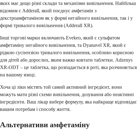
яких має дещо різні склади та механізми вивільнення. Найбільш
відомим є Adderall, який поєднує амфетамін з
декстроамфетаміном як у формі негайного вивільнення, так і у
формі тривалого вивільнення (Adderall XR).
Інші торгові марки включають Evekeo, який є сульфатом
амфетаміну негайного вивільнення, та Dyanavel XR, який є
рідкою суспензією тривалого вивільнення, особливо корисною
для дітей або дорослих, яким важко ковтати таблетки. Adzenys
XR-ODT – це таблетка, що розпадається в роті, яка розчиняється
на вашому язиці.
Хоча ці ліки містять той самий активний інгредієнт, вони
можуть мати різні схеми вивільнення, дозування або неактивні
інгредієнти. Ваш лікар вибере формулу, яка найкраще відповідає
вашим потребам і способу життя.
Альтернативи амфетаміну