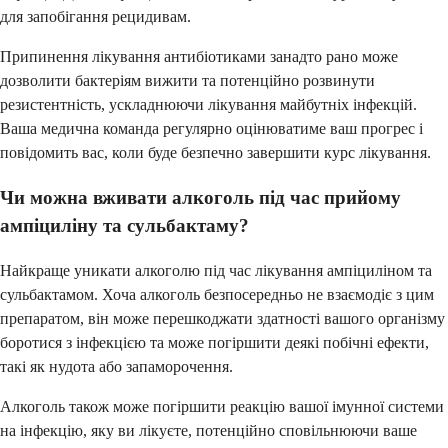
для запобігання рецидивам.
Припинення лікування антибіотиками занадто рано може
дозволити бактеріям вижити та потенційно розвинути
резистентність, ускладнюючи лікування майбутніх інфекцій.
Ваша медична команда регулярно оцінюватиме ваш прогрес і
повідомить вас, коли буде безпечно завершити курс лікування.
Чи можна вживати алкоголь під час прийому
ампіциліну та сульбактаму?
Найкраще уникати алкоголю під час лікування ампіциліном та
сульбактамом. Хоча алкоголь безпосередньо не взаємодіє з цим
препаратом, він може перешкоджати здатності вашого організму
боротися з інфекцією та може погіршити деякі побічні ефекти,
такі як нудота або запаморочення.
Алкоголь також може погіршити реакцію вашої імунної системи
на інфекцію, яку ви лікуєте, потенційно сповільнюючи ваше