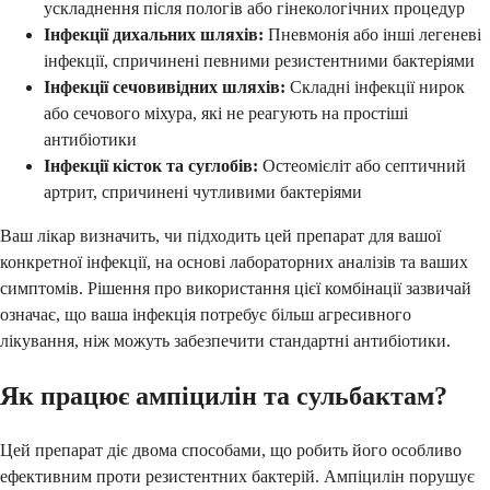
ускладнення після пологів або гінекологічних процедур
Інфекції дихальних шляхів:
Пневмонія або інші легеневі
інфекції, спричинені певними резистентними бактеріями
Інфекції сечовивідних шляхів:
Складні інфекції нирок
або сечового міхура, які не реагують на простіші
антибіотики
Інфекції кісток та суглобів:
Остеомієліт або септичний
артрит, спричинені чутливими бактеріями
Ваш лікар визначить, чи підходить цей препарат для вашої
конкретної інфекції, на основі лабораторних аналізів та ваших
симптомів. Рішення про використання цієї комбінації зазвичай
означає, що ваша інфекція потребує більш агресивного
лікування, ніж можуть забезпечити стандартні антибіотики.
Як працює ампіцилін та сульбактам?
Цей препарат діє двома способами, що робить його особливо
ефективним проти резистентних бактерій. Ампіцилін порушує