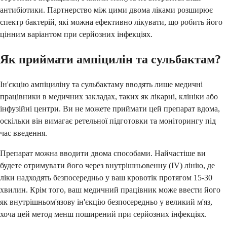
антибіотики. Партнерство між цими двома ліками розширює
спектр бактерій, які можна ефективно лікувати, що робить його
цінним варіантом при серйозних інфекціях.
Як приймати ампіцилін та сульбактам?
Ін'єкцію ампіциліну та сульбактаму вводять лише медичні
працівники в медичних закладах, таких як лікарні, клініки або
інфузійні центри. Ви не можете приймати цей препарат вдома,
оскільки він вимагає ретельної підготовки та моніторингу під
час введення.
Препарат можна вводити двома способами. Найчастіше ви
будете отримувати його через внутрішньовенну (IV) лінію, де
ліки надходять безпосередньо у ваш кровотік протягом 15-30
хвилин. Крім того, ваш медичний працівник може ввести його
як внутрішньом'язову ін'єкцію безпосередньо у великий м'яз,
хоча цей метод менш поширений при серйозних інфекціях.