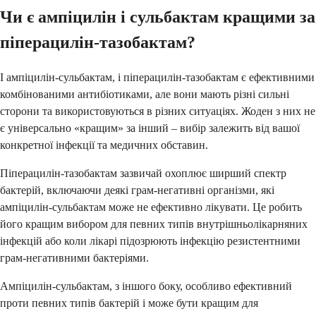
Чи є ампіцилін і сульбактам кращими за
піперацилін-тазобактам?
І ампіцилін-сульбактам, і піперацилін-тазобактам є ефективними
комбінованими антибіотиками, але вони мають різні сильні
сторони та використовуються в різних ситуаціях. Жоден з них не
є універсально «кращим» за інший – вибір залежить від вашої
конкретної інфекції та медичних обставин.
Піперацилін-тазобактам зазвичай охоплює ширший спектр
бактерій, включаючи деякі грам-негативні організми, які
ампіцилін-сульбактам може не ефективно лікувати. Це робить
його кращим вибором для певних типів внутрішньолікарняних
інфекцій або коли лікарі підозрюють інфекцію резистентними
грам-негативними бактеріями.
Ампіцилін-сульбактам, з іншого боку, особливо ефективний
проти певних типів бактерій і може бути кращим для