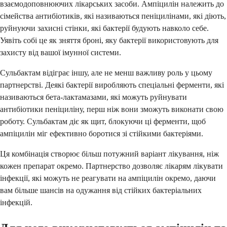
взаємодоповнюючих лікарських засоби. Ампіцилін належить до
сімейства антибіотиків, які називаються пеніцилінами, які діють,
руйнуючи захисні стінки, які бактерії будують навколо себе.
Уявіть собі це як зняття броні, яку бактерії використовують для
захисту від вашої імунної системи.
Сульбактам відіграє іншу, але не менш важливу роль у цьому
партнерстві. Деякі бактерії виробляють спеціальні ферменти, які
називаються бета-лактамазами, які можуть руйнувати
антибіотики пеніциліну, перш ніж вони зможуть виконати свою
роботу. Сульбактам діє як щит, блокуючи ці ферменти, щоб
ампіцилін міг ефективно боротися зі стійкими бактеріями.
Ця комбінація створює більш потужний варіант лікування, ніж
кожен препарат окремо. Партнерство дозволяє лікарям лікувати
інфекції, які можуть не реагувати на ампіцилін окремо, даючи
вам більше шансів на одужання від стійких бактеріальних
інфекцій.