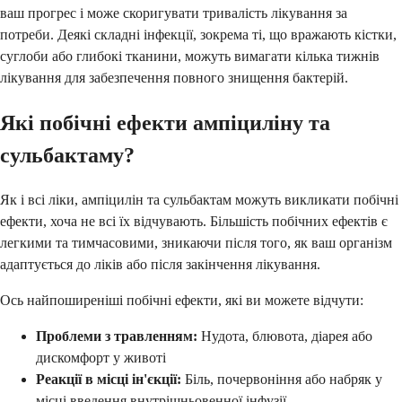
ваш прогрес і може скоригувати тривалість лікування за
потреби. Деякі складні інфекції, зокрема ті, що вражають кістки,
суглоби або глибокі тканини, можуть вимагати кілька тижнів
лікування для забезпечення повного знищення бактерій.
Які побічні ефекти ампіциліну та
сульбактаму?
Як і всі ліки, ампіцилін та сульбактам можуть викликати побічні
ефекти, хоча не всі їх відчувають. Більшість побічних ефектів є
легкими та тимчасовими, зникаючи після того, як ваш організм
адаптується до ліків або після закінчення лікування.
Ось найпоширеніші побічні ефекти, які ви можете відчути:
Проблеми з травленням:
Нудота, блювота, діарея або
дискомфорт у животі
Реакції в місці ін'єкції:
Біль, почервоніння або набряк у
місці введення внутрішньовенної інфузії