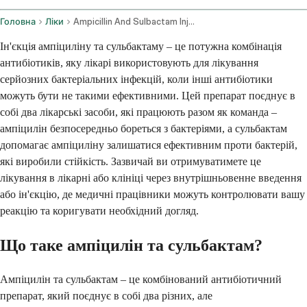
Головна
Ліки
Ampicillin And Sulbactam Injection Route
Ін'єкція ампіциліну та сульбактаму – це потужна комбінація
антибіотиків, яку лікарі використовують для лікування
серйозних бактеріальних інфекцій, коли інші антибіотики
можуть бути не такими ефективними. Цей препарат поєднує в
собі два лікарські засоби, які працюють разом як команда –
ампіцилін безпосередньо бореться з бактеріями, а сульбактам
допомагає ампіциліну залишатися ефективним проти бактерій,
які виробили стійкість. Зазвичай ви отримуватимете це
лікування в лікарні або клініці через внутрішньовенне введення
або ін'єкцію, де медичні працівники можуть контролювати вашу
реакцію та коригувати необхідний догляд.
Що таке ампіцилін та сульбактам?
Ампіцилін та сульбактам – це комбінований антибіотичний
препарат, який поєднує в собі два різних, але