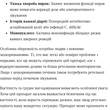
Тяжка хвороба нирок:
Значне зниження функції нирок
може вимагати корекції дози або альтернативного
лікування
Історія важкої діареї:
Попередній антибіотико-
асоційований коліт або інфекції C. difficile
Мононуклеоз:
Активна моноінфекція збільшує ризик
важких шкірних реакцій
Особлива обережність потрібна людям з певними
захворюваннями. Ті, хто має легкі або помірні проблеми з
нирками, все ще можуть отримувати цей препарат, але з
відкоригованими дозами та більш ретельним моніторингом.
Люди з захворюваннями печінки також потребують ретельної
оцінки перед початком лікування.
Вагітність та грудне вигодовування вимагають особливої уваги.
Хоча цей препарат загалом вважається безпечним під час
вагітності, коли користь переважає ризики, ваш лікар ретельно
оцінить вашу конкретну ситуацію. Препарат може проникати в