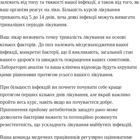
залежить від типу та тяжкості вашої інфекції, а також від того, як
ваш організм реагує на ліки. Більшість курсів лікування
тривають від 5 до 14 днів, хоча деякі інфекції можуть вимагати
триваліших періодів лікування.
Ваш лікар визначить точну тривалість лікування на основі
кількох факторів. До них належать місцезнаходження вашої
інфекції, конкретні бактерії, що її викликають, загальний стан
вашого здоров'я та швидкість покращення ваших симптомів.
Лабораторні аналізи та ваша клінічна відповідь будуть керувати
цими рішеннями протягом усього вашого лікування.
При більшості інфекцій ви почнете почувати себе краще
протягом перших кількох днів лікування, але вкрай важливо
пройти весь курс, навіть якщо ви почуваєтеся добре.
Припинення прийому антибіотиків занадто рано може
дозволити бактеріям вижити та потенційно розвинути
резистентність, що ускладнить лікування майбутніх інфекцій.
Ваша команда медичних працівників регулярно оцінюватиме