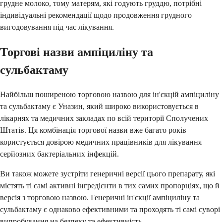
грудне молоко, тому матерям, які годують груддю, потрібні
індивідуальні рекомендації щодо продовження грудного
вигодовування під час лікування.
Торгові назви ампіциліну та
сульбактаму
Найбільш поширеною торговою назвою для ін'єкцій ампіциліну
та сульбактаму є Уназин, який широко використовується в
лікарнях та медичних закладах по всій території Сполучених
Штатів. Ця комбінація торгової назви вже багато років
користується довірою медичних працівників для лікування
серйозних бактеріальних інфекцій.
Ви також можете зустріти генеричні версії цього препарату, які
містять ті самі активні інгредієнти в тих самих пропорціях, що й
версія з торговою назвою. Генеричні ін'єкції ампіциліну та
сульбактаму є однаково ефективними та проходять ті самі суворі
випробування на безпеку та ефективність.