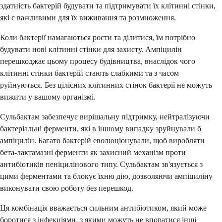
здатність бактерій будувати та підтримувати їх клітинні стінки,
які є важливими для їх виживання та розмноження.
Коли бактерії намагаються рости та ділитися, їм потрібно
будувати нові клітинні стінки для захисту. Ампіцилін
перешкоджає цьому процесу будівництва, внаслідок чого
клітинні стінки бактерій стають слабкими та з часом
руйнуються. Без цілісних клітинних стінок бактерії не можуть
вижити у вашому організмі.
Сульбактам забезпечує вирішальну підтримку, нейтралізуючи
бактеріальні ферменти, які в іншому випадку зруйнували б
ампіцилін. Багато бактерій еволюціонували, щоб виробляти
бета-лактамазні ферменти як захисний механізм проти
антибіотиків пеніцилінового типу. Сульбактам зв'язується з
цими ферментами та блокує їхню дію, дозволяючи ампіциліну
виконувати свою роботу без перешкод.
Ця комбінація вважається сильним антибіотиком, який може
боротися з інфекціями, з якими можуть не впоратися інші