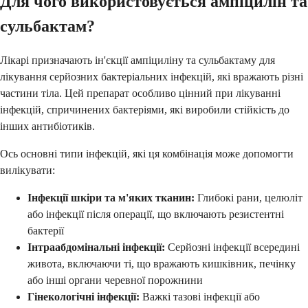
Для чого використовується ампіцилін та
сульбактам?
Лікарі призначають ін'єкції ампіциліну та сульбактаму для
лікування серйозних бактеріальних інфекцій, які вражають різні
частини тіла. Цей препарат особливо цінний при лікуванні
інфекцій, спричинених бактеріями, які виробили стійкість до
інших антибіотиків.
Ось основні типи інфекцій, які ця комбінація може допомогти
вилікувати:
Інфекції шкіри та м'яких тканин:
Глибокі рани, целюліт
або інфекції після операції, що включають резистентні
бактерії
Інтраабдомінальні інфекції:
Серйозні інфекції всередині
живота, включаючи ті, що вражають кишківник, печінку
або інші органи черевної порожнини
Гінекологічні інфекції:
Важкі тазові інфекції або