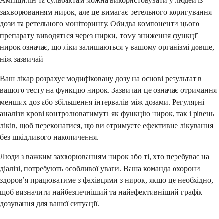
Ампіцилін та сульбактам можна використовувати у людей із
захворюванням нирок, але це вимагає ретельного коригування
дози та ретельного моніторингу. Обидва компоненти цього
препарату виводяться через нирки, тому зниження функції
нирок означає, що ліки залишаються у вашому організмі довше,
ніж зазвичай.
Ваш лікар розрахує модифіковану дозу на основі результатів
вашого тесту на функцію нирок. Зазвичай це означає отримання
менших доз або збільшення інтервалів між дозами. Регулярні
аналізи крові контролюватимуть як функцію нирок, так і рівень
ліків, щоб переконатися, що ви отримуєте ефективне лікування
без шкідливого накопичення.
Люди з важким захворюванням нирок або ті, хто перебуває на
діалізі, потребують особливої уваги. Ваша команда охорони
здоров’я працюватиме з фахівцями з нирок, якщо це необхідно,
щоб визначити найбезпечніший та найефективніший графік
дозування для вашої ситуації.