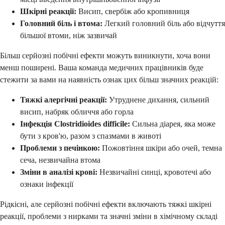
Шкірні реакції:
Висип, свербіж або кропивниця
Головний біль і втома:
Легкий головний біль або відчуття
більшої втоми, ніж зазвичай
Більш серйозні побічні ефекти можуть виникнути, хоча вони
менш поширені. Ваша команда медичних працівників буде
стежити за вами на наявність ознак цих більш значних реакцій:
Тяжкі алергічні реакції:
Утруднене дихання, сильний
висип, набряк обличчя або горла
Інфекція Clostridioides difficile:
Сильна діарея, яка може
бути з кров'ю, разом з спазмами в животі
Проблеми з печінкою:
Пожовтіння шкіри або очей, темна
сеча, незвичайна втома
Зміни в аналізі крові:
Незвичайні синці, кровотечі або
ознаки інфекції
Рідкісні, але серйозні побічні ефекти включають тяжкі шкірні
реакції, проблеми з нирками та значні зміни в хімічному складі