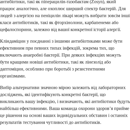
антибіотики, такі як піперацилін-тазобактам (Zosyn), який
працює аналогічно, але охоплює ширший спектр бактерій. Для
людей з алергією на пеніцилін лікарі можуть вибрати зовсім інші
класи антибіотиків, такі як фторхінолони, карбапенеми або
цефалоспорини, залежно від вашої конкретної історії алергії.
Кліндаміцин у поєднанні з іншими антибіотиками може бути
ефективним при певних типах інфекцій, зокрема тих, що
включають анаеробні бактерії. При деяких інфекціях можуть
бути кращими новіші антибіотики, такі як лінезолід або
даптоміцин, особливо при боротьбі з резистентними
організмами.
Вибір альтернативи значною мірою залежить від лабораторних
досліджень, які ідентифікують конкретні бактерії, що
викликають вашу інфекцію, і визначають, які антибіотики будуть
найбільш ефективними. Ваша команда охорони здоров’я прийме
це рішення на основі ваших індивідуальних обставин і останніх
результатів тестування чутливості до антибіотиків.