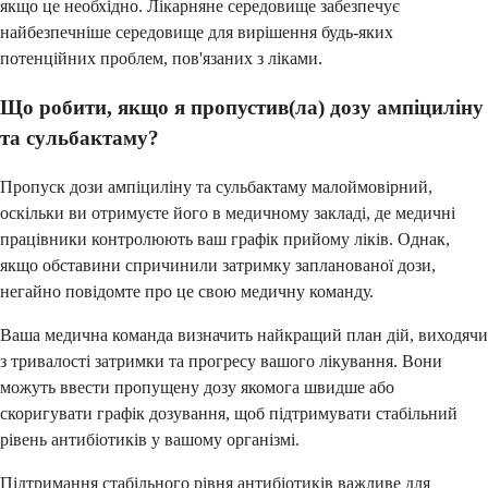
якщо це необхідно. Лікарняне середовище забезпечує
найбезпечніше середовище для вирішення будь-яких
потенційних проблем, пов'язаних з ліками.
Що робити, якщо я пропустив(ла) дозу ампіциліну
та сульбактаму?
Пропуск дози ампіциліну та сульбактаму малоймовірний,
оскільки ви отримуєте його в медичному закладі, де медичні
працівники контролюють ваш графік прийому ліків. Однак,
якщо обставини спричинили затримку запланованої дози,
негайно повідомте про це свою медичну команду.
Ваша медична команда визначить найкращий план дій, виходячи
з тривалості затримки та прогресу вашого лікування. Вони
можуть ввести пропущену дозу якомога швидше або
скоригувати графік дозування, щоб підтримувати стабільний
рівень антибіотиків у вашому організмі.
Підтримання стабільного рівня антибіотиків важливе для