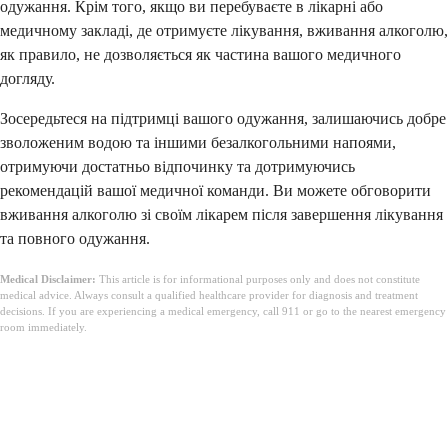
одужання. Крім того, якщо ви перебуваєте в лікарні або
медичному закладі, де отримуєте лікування, вживання алкоголю,
як правило, не дозволяється як частина вашого медичного
догляду.
Зосередьтеся на підтримці вашого одужання, залишаючись добре
зволоженим водою та іншими безалкогольними напоями,
отримуючи достатньо відпочинку та дотримуючись
рекомендацій вашої медичної команди. Ви можете обговорити
вживання алкоголю зі своїм лікарем після завершення лікування
та повного одужання.
Medical Disclaimer:
This article is for informational purposes only and does not constitute
medical advice. Always consult a qualified healthcare provider for diagnosis and treatment
decisions. If you are experiencing a medical emergency, call 911 or go to the nearest emergency
room immediately.