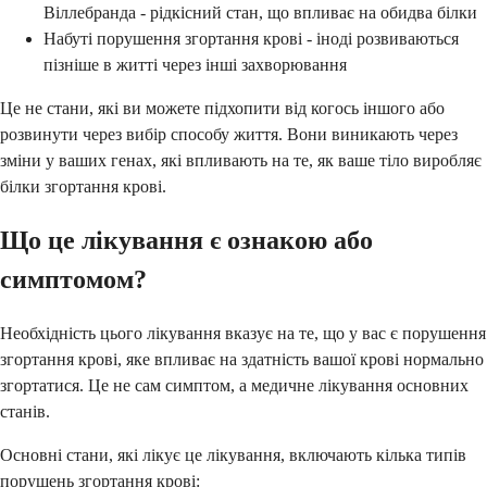
Віллебранда - рідкісний стан, що впливає на обидва білки
Набуті порушення згортання крові - іноді розвиваються
пізніше в житті через інші захворювання
Це не стани, які ви можете підхопити від когось іншого або
розвинути через вибір способу життя. Вони виникають через
зміни у ваших генах, які впливають на те, як ваше тіло виробляє
білки згортання крові.
Що це лікування є ознакою або
симптомом?
Необхідність цього лікування вказує на те, що у вас є порушення
згортання крові, яке впливає на здатність вашої крові нормально
згортатися. Це не сам симптом, а медичне лікування основних
станів.
Основні стани, які лікує це лікування, включають кілька типів
порушень згортання крові: