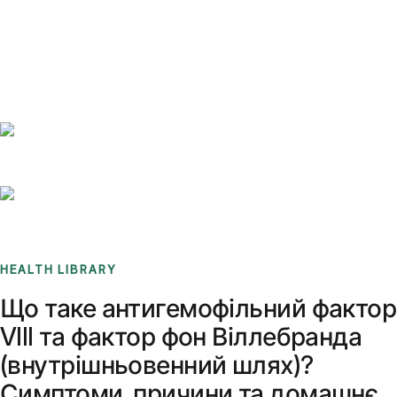
Benchmarks
Stories
FAQ
Sign up / Log in
HEALTH LIBRARY
Що таке антигемофільний фактор
VIII та фактор фон Віллебранда
(внутрішньовенний шлях)?
Симптоми, причини та домашнє