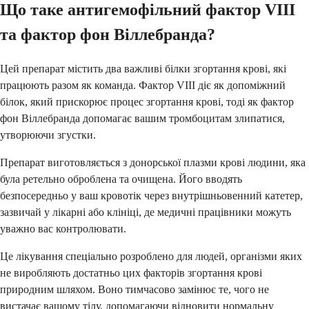
Що таке антигемофільний фактор VIII
та фактор фон Віллебранда?
Цей препарат містить два важливі білки згортання крові, які
працюють разом як команда. Фактор VIII діє як допоміжний
білок, який прискорює процес згортання крові, тоді як фактор
фон Віллебранда допомагає вашим тромбоцитам злипатися,
утворюючи згустки.
Препарат виготовляється з донорської плазми крові людини, яка
була ретельно оброблена та очищена. Його вводять
безпосередньо у ваш кровотік через внутрішньовенний катетер,
зазвичай у лікарні або клініці, де медичні працівники можуть
уважно вас контролювати.
Це лікування спеціально розроблено для людей, організми яких
не виробляють достатньо цих факторів згортання крові
природним шляхом. Воно тимчасово замінює те, чого не
вистачає вашому тілу, допомагаючи відновити нормальну