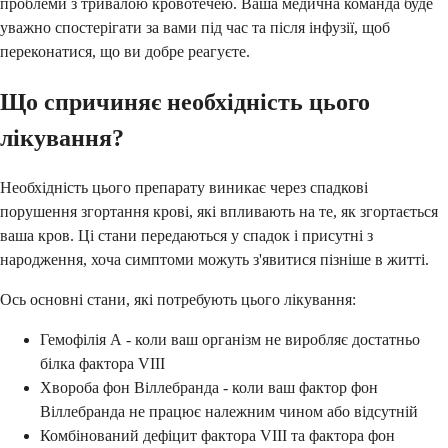
проблеми з тривалою кровотечею. Ваша медична команда буде
уважно спостерігати за вами під час та після інфузії, щоб
переконатися, що ви добре реагуєте.
Що спричиняє необхідність цього
лікування?
Необхідність цього препарату виникає через спадкові
порушення згортання крові, які впливають на те, як згортається
ваша кров. Ці стани передаються у спадок і присутні з
народження, хоча симптоми можуть з'явитися пізніше в житті.
Ось основні стани, які потребують цього лікування:
Гемофілія А - коли ваш організм не виробляє достатньо
білка фактора VIII
Хвороба фон Віллебранда - коли ваш фактор фон
Віллебранда не працює належним чином або відсутній
Комбінований дефіцит фактора VIII та фактора фон