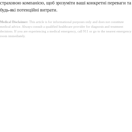
страховою компанією, щоб зрозуміти ваші конкретні переваги та
будь-які потенційні витрати.
Medical Disclaimer:
This article is for informational purposes only and does not constitute
medical advice. Always consult a qualified healthcare provider for diagnosis and treatment
decisions. If you are experiencing a medical emergency, call 911 or go to the nearest emergency
room immediately.