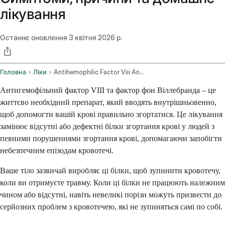
лікування
Останнє оновлення
3 квітня 2026 р.
Головна
Ліки
Antihemophilic Factor Viii And Von Willebrand Factor Intravenous Route
Антигемофільний фактор VIII та фактор фон Віллебранда – це
життєво необхідний препарат, який вводять внутрішньовенно,
щоб допомогти вашій крові правильно згортатися. Це лікування
замінює відсутні або дефектні білки згортання крові у людей з
певними порушеннями згортання крові, допомагаючи запобігти
небезпечним епізодам кровотечі.
Ваше тіло зазвичай виробляє ці білки, щоб зупинити кровотечу,
коли ви отримуєте травму. Коли ці білки не працюють належним
чином або відсутні, навіть невеликі порізи можуть призвести до
серйозних проблем з кровотечею, які не зупиняться самі по собі.