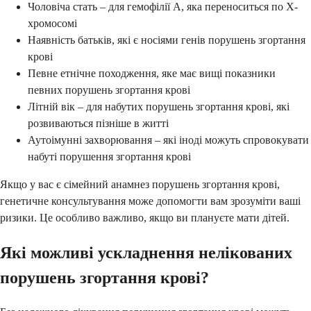
Чоловіча стать – для гемофілії А, яка переноситься по Х-
хромосомі
Наявність батьків, які є носіями генів порушень згортання
крові
Певне етнічне походження, яке має вищі показники
певних порушень згортання крові
Літній вік – для набутих порушень згортання крові, які
розвиваються пізніше в житті
Аутоімунні захворювання – які іноді можуть спровокувати
набуті порушення згортання крові
Якщо у вас є сімейний анамнез порушень згортання крові,
генетичне консультування може допомогти вам зрозуміти ваші
ризики. Це особливо важливо, якщо ви плануєте мати дітей.
Які можливі ускладнення нелікованих
порушень згортання крові?