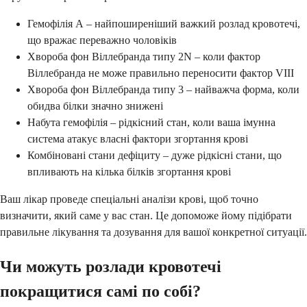
Гемофілія А – найпоширеніший важкий розлад кровотечі,
що вражає переважно чоловіків
Хвороба фон Віллебранда типу 2N – коли фактор
Віллебранда не може правильно переносити фактор VIII
Хвороба фон Віллебранда типу 3 – найважча форма, коли
обидва білки значно знижені
Набута гемофілія – рідкісний стан, коли ваша імунна
система атакує власні фактори згортання крові
Комбіновані стани дефіциту – дуже рідкісні стани, що
впливають на кілька білків згортання крові
Ваш лікар проведе спеціальні аналізи крові, щоб точно
визначити, який саме у вас стан. Це допоможе йому підібрати
правильне лікування та дозування для вашої конкретної ситуації.
Чи можуть розлади кровотечі
покращитися самі по собі?