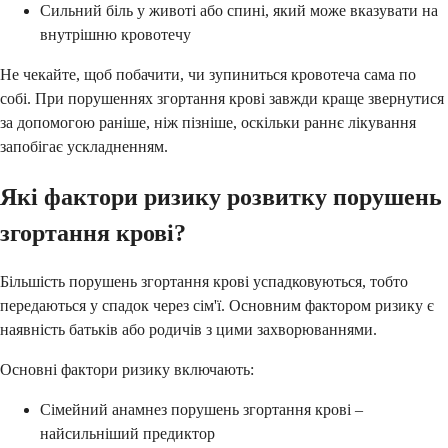
Сильний біль у животі або спині, який може вказувати на
внутрішню кровотечу
Не чекайте, щоб побачити, чи зупиниться кровотеча сама по
собі. При порушеннях згортання крові завжди краще звернутися
за допомогою раніше, ніж пізніше, оскільки раннє лікування
запобігає ускладненням.
Які фактори ризику розвитку порушень
згортання крові?
Більшість порушень згортання крові успадковуються, тобто
передаються у спадок через сім'ї. Основним фактором ризику є
наявність батьків або родичів з цими захворюваннями.
Основні фактори ризику включають:
Сімейний анамнез порушень згортання крові –
найсильніший предиктор