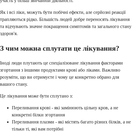
участь у більш звичайній діяльності.
Як і всі ліки, можуть бути побічні ефекти, але серйозні реакції
трапляються рідко. Більшість людей добре переносять лікування
та відчувають значне покращення симптомів та загального стану
здоров'я.
З чим можна сплутати це лікування?
Іноді люди плутають це спеціалізоване лікування факторами
згортання з іншими продуктами крові або ліками. Важливо
розуміти, що ви отримуєте і чому це конкретно обрано для
вашого стану.
Це лікування може бути сплутано з:
Переливання крові - які замінюють цільну кров, а не
конкретні білки згортання
Переливання плазми - які містять багато різних білків, а не
тільки ті, які вам потрібні