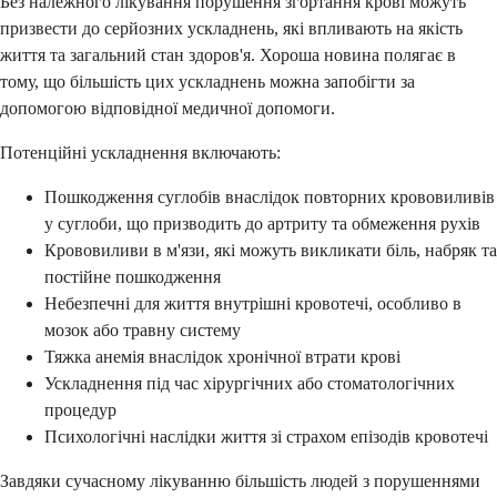
Без належного лікування порушення згортання крові можуть
призвести до серйозних ускладнень, які впливають на якість
життя та загальний стан здоров'я. Хороша новина полягає в
тому, що більшість цих ускладнень можна запобігти за
допомогою відповідної медичної допомоги.
Потенційні ускладнення включають:
Пошкодження суглобів внаслідок повторних крововиливів
у суглоби, що призводить до артриту та обмеження рухів
Крововиливи в м'язи, які можуть викликати біль, набряк та
постійне пошкодження
Небезпечні для життя внутрішні кровотечі, особливо в
мозок або травну систему
Тяжка анемія внаслідок хронічної втрати крові
Ускладнення під час хірургічних або стоматологічних
процедур
Психологічні наслідки життя зі страхом епізодів кровотечі
Завдяки сучасному лікуванню більшість людей з порушеннями