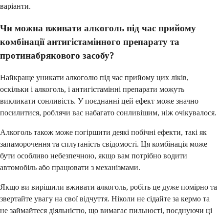
варіанти.
Чи можна вживати алкоголь під час прийому
комбінації антигістамінного препарату та
протинабрякового засобу?
Найкраще уникати алкоголю під час прийому цих ліків,
оскільки і алкоголь, і антигістамінні препарати можуть
викликати сонливість. У поєднанні цей ефект може значно
посилитися, роблячи вас набагато сонливішим, ніж очікувалося.
Алкоголь також може погіршити деякі побічні ефекти, такі як
запаморочення та сплутаність свідомості. Ця комбінація може
бути особливо небезпечною, якщо вам потрібно водити
автомобіль або працювати з механізмами.
Якщо ви вирішили вживати алкоголь, робіть це дуже помірно та
звертайте увагу на свої відчуття. Ніколи не сідайте за кермо та
не займайтеся діяльністю, що вимагає пильності, поєднуючи ці