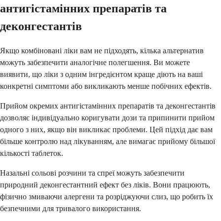
антигістамінних препаратів та
деконгестантів
Якщо комбіновані ліки вам не підходять, кілька альтернатив
можуть забезпечити аналогічне полегшення. Ви можете
виявити, що ліки з одним інгредієнтом краще діють на ваші
конкретні симптоми або викликають менше побічних ефектів.
Прийом окремих антигістамінних препаратів та деконгестантів
дозволяє індивідуально коригувати дози та припинити прийом
одного з них, якщо він викликає проблеми. Цей підхід дає вам
більше контролю над лікуванням, але вимагає прийому більшої
кількості таблеток.
Назальні сольові розчини та спреї можуть забезпечити
природний деконгестантний ефект без ліків. Вони працюють,
фізично змиваючи алергени та розріджуючи слиз, що робить їх
безпечними для тривалого використання.