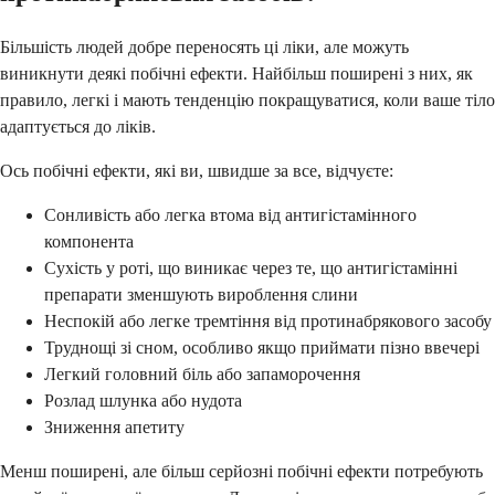
Більшість людей добре переносять ці ліки, але можуть
виникнути деякі побічні ефекти. Найбільш поширені з них, як
правило, легкі і мають тенденцію покращуватися, коли ваше тіло
адаптується до ліків.
Ось побічні ефекти, які ви, швидше за все, відчуєте:
Сонливість або легка втома від антигістамінного
компонента
Сухість у роті, що виникає через те, що антигістамінні
препарати зменшують вироблення слини
Неспокій або легке тремтіння від протинабрякового засобу
Труднощі зі сном, особливо якщо приймати пізно ввечері
Легкий головний біль або запаморочення
Розлад шлунка або нудота
Зниження апетиту
Менш поширені, але більш серйозні побічні ефекти потребують