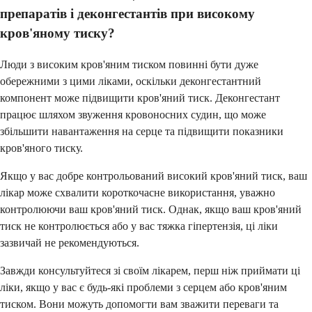
препаратів і деконгестантів при високому
кров'яному тиску?
Люди з високим кров'яним тиском повинні бути дуже
обережними з цими ліками, оскільки деконгестантний
компонент може підвищити кров'яний тиск. Деконгестант
працює шляхом звуження кровоносних судин, що може
збільшити навантаження на серце та підвищити показники
кров'яного тиску.
Якщо у вас добре контрольований високий кров'яний тиск, ваш
лікар може схвалити короткочасне використання, уважно
контролюючи ваш кров'яний тиск. Однак, якщо ваш кров'яний
тиск не контролюється або у вас тяжка гіпертензія, ці ліки
зазвичай не рекомендуються.
Завжди консультуйтеся зі своїм лікарем, перш ніж приймати ці
ліки, якщо у вас є будь-які проблеми з серцем або кров'яним
тиском. Вони можуть допомогти вам зважити переваги та