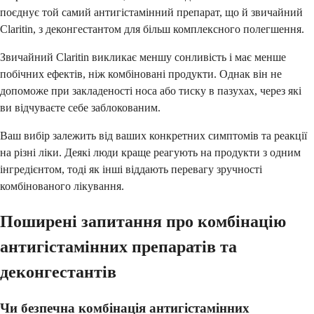
поєднує той самий антигістамінний препарат, що й звичайний
Claritin, з деконгестантом для більш комплексного полегшення.
Звичайний Claritin викликає меншу сонливість і має менше
побічних ефектів, ніж комбіновані продукти. Однак він не
допоможе при закладеності носа або тиску в пазухах, через які
ви відчуваєте себе заблокованим.
Ваш вибір залежить від ваших конкретних симптомів та реакції
на різні ліки. Деякі люди краще реагують на продукти з одним
інгредієнтом, тоді як інші віддають перевагу зручності
комбінованого лікування.
Поширені запитання про комбінацію
антигістамінних препаратів та
деконгестантів
Чи безпечна комбінація антигістамінних