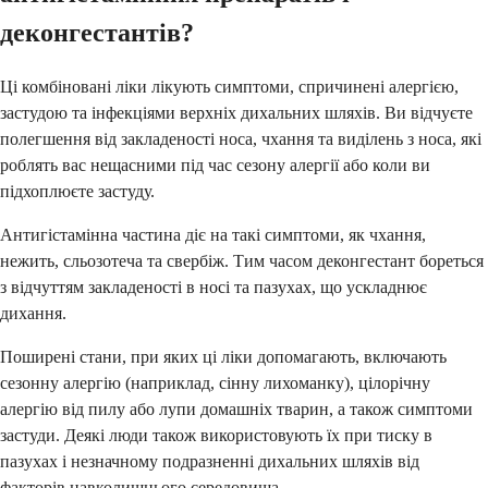
деконгестантів?
Ці комбіновані ліки лікують симптоми, спричинені алергією,
застудою та інфекціями верхніх дихальних шляхів. Ви відчуєте
полегшення від закладеності носа, чхання та виділень з носа, які
роблять вас нещасними під час сезону алергії або коли ви
підхоплюєте застуду.
Антигістамінна частина діє на такі симптоми, як чхання,
нежить, сльозотеча та свербіж. Тим часом деконгестант бореться
з відчуттям закладеності в носі та пазухах, що ускладнює
дихання.
Поширені стани, при яких ці ліки допомагають, включають
сезонну алергію (наприклад, сінну лихоманку), цілорічну
алергію від пилу або лупи домашніх тварин, а також симптоми
застуди. Деякі люди також використовують їх при тиску в
пазухах і незначному подразненні дихальних шляхів від
факторів навколишнього середовища.