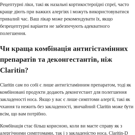
Рецептурні ліки, такі як назальні кортикостероїдні спреї, часто
краще діють при важких алергіях і можуть використовуватися
тривалий час. Ваш лікар може рекомендувати їх, якщо
безрецептурні варіанти не забезпечують адекватного
полегшення.
Чи краща комбінація антигістамінних
препаратів та деконгестантів, ніж
Claritin?
Claritin сам по собі є лише антигістамінним препаратом, тоді як
комбіновані продукти додають деконгестант для полегшення
закладеності носа. Якщо у вас є лише симптоми алергії, такі як
чхання та нежить без закладеності, звичайний Claritin може бути
всім, що вам потрібно.
Комбінація стає більш корисною, коли ви маєте справу як з
алергічними симптомами, так і з закладеністю носа. Claritin-D