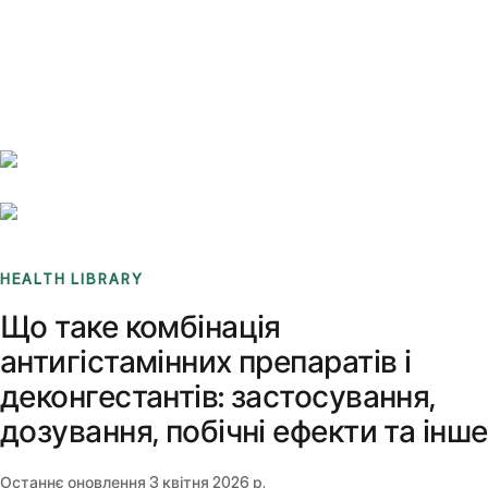
Benchmarks
Stories
FAQ
Sign up / Log in
HEALTH LIBRARY
Що таке комбінація
антигістамінних препаратів і
деконгестантів: застосування,
дозування, побічні ефекти та інше
Останнє оновлення
3 квітня 2026 р.