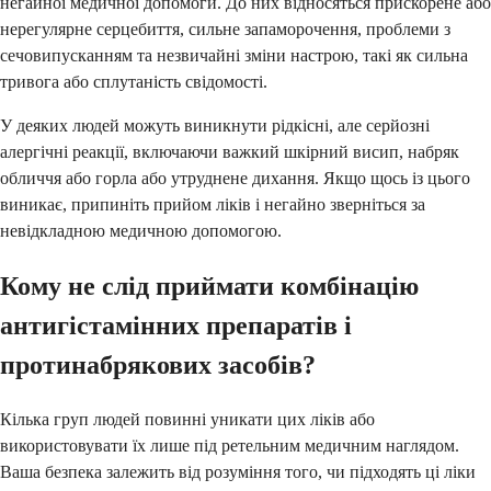
негайної медичної допомоги. До них відносяться прискорене або
нерегулярне серцебиття, сильне запаморочення, проблеми з
сечовипусканням та незвичайні зміни настрою, такі як сильна
тривога або сплутаність свідомості.
У деяких людей можуть виникнути рідкісні, але серйозні
алергічні реакції, включаючи важкий шкірний висип, набряк
обличчя або горла або утруднене дихання. Якщо щось із цього
виникає, припиніть прийом ліків і негайно зверніться за
невідкладною медичною допомогою.
Кому не слід приймати комбінацію
антигістамінних препаратів і
протинабрякових засобів?
Кілька груп людей повинні уникати цих ліків або
використовувати їх лише під ретельним медичним наглядом.
Ваша безпека залежить від розуміння того, чи підходять ці ліки