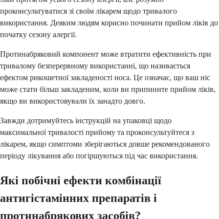
проконсультуватися зі своїм лікарем щодо тривалого
використання. Деяким людям корисно починати прийом ліків до
початку сезону алергії.
Протинабряковий компонент може втратити ефективність при
тривалому безперервному використанні, що називається
ефектом рикошетної закладеності носа. Це означає, що ваш ніс
може стати більш закладеним, коли ви припините прийом ліків,
якщо ви використовували їх занадто довго.
Завжди дотримуйтесь інструкцій на упаковці щодо
максимальної тривалості прийому та проконсультуйтеся з
лікарем, якщо симптоми зберігаються довше рекомендованого
періоду лікування або погіршуються під час використання.
Які побічні ефекти комбінації
антигістамінних препаратів і
протинабрякових засобів?