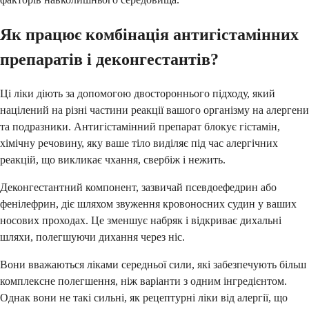
Як працює комбінація антигістамінних
препаратів і деконгестантів?
Ці ліки діють за допомогою двостороннього підходу, який
націлений на різні частини реакції вашого організму на алергени
та подразники. Антигістамінний препарат блокує гістамін,
хімічну речовину, яку ваше тіло виділяє під час алергічних
реакцій, що викликає чхання, свербіж і нежить.
Деконгестантний компонент, зазвичай псевдоефедрин або
фенілефрин, діє шляхом звуження кровоносних судин у ваших
носових проходах. Це зменшує набряк і відкриває дихальні
шляхи, полегшуючи дихання через ніс.
Вони вважаються ліками середньої сили, які забезпечують більш
комплексне полегшення, ніж варіанти з одним інгредієнтом.
Однак вони не такі сильні, як рецептурні ліки від алергії, що