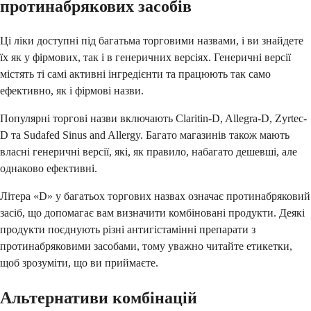
протинабрякових засобів
Ці ліки доступні під багатьма торговими назвами, і ви знайдете
їх як у фірмових, так і в генеричних версіях. Генеричні версії
містять ті самі активні інгредієнти та працюють так само
ефективно, як і фірмові назви.
Популярні торгові назви включають Claritin-D, Allegra-D, Zyrtec-
D та Sudafed Sinus and Allergy. Багато магазинів також мають
власні генеричні версії, які, як правило, набагато дешевші, але
однаково ефективні.
Літера «D» у багатьох торгових назвах означає протинабряковий
засіб, що допомагає вам визначити комбіновані продукти. Деякі
продукти поєднують різні антигістамінні препарати з
протинабряковими засобами, тому уважно читайте етикетки,
щоб зрозуміти, що ви приймаєте.
Альтернативи комбінацій