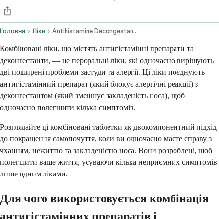
Головна
Ліки
Antihistamine Decongestant Combination Oral Route
Комбіновані ліки, що містять антигістамінні препарати та
деконгестанти, — це пероральні ліки, які одночасно вирішують
дві поширені проблеми застуди та алергії. Ці ліки поєднують
антигістамінний препарат (який блокує алергічні реакції) з
деконгестантом (який зменшує закладеність носа), щоб
одночасно полегшити кілька симптомів.
Розглядайте ці комбіновані таблетки як двокомпонентний підхід
до покращення самопочуття, коли ви одночасно маєте справу з
чханням, нежиттю та закладеністю носа. Вони розроблені, щоб
полегшити ваше життя, усуваючи кілька неприємних симптомів
лише одним ліками.
Для чого використовується комбінація
антигістамінних препаратів і