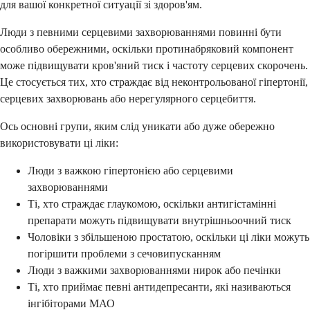
для вашої конкретної ситуації зі здоров'ям.
Люди з певними серцевими захворюваннями повинні бути
особливо обережними, оскільки протинабряковий компонент
може підвищувати кров'яний тиск і частоту серцевих скорочень.
Це стосується тих, хто страждає від неконтрольованої гіпертонії,
серцевих захворювань або нерегулярного серцебиття.
Ось основні групи, яким слід уникати або дуже обережно
використовувати ці ліки:
Люди з важкою гіпертонією або серцевими
захворюваннями
Ті, хто страждає глаукомою, оскільки антигістамінні
препарати можуть підвищувати внутрішньоочний тиск
Чоловіки з збільшеною простатою, оскільки ці ліки можуть
погіршити проблеми з сечовипусканням
Люди з важкими захворюваннями нирок або печінки
Ті, хто приймає певні антидепресанти, які називаються
інгібіторами МАО