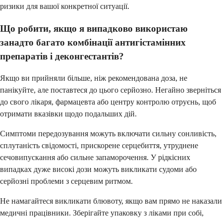
ризики для вашої конкретної ситуації.
Що робити, якщо я випадково використаю
занадто багато комбінації антигістамінних
препаратів і деконгестантів?
Якщо ви прийняли більше, ніж рекомендована доза, не
панікуйте, але поставтеся до цього серйозно. Негайно зверніться
до свого лікаря, фармацевта або центру контролю отруєнь, щоб
отримати вказівки щодо подальших дій.
Симптоми передозування можуть включати сильну сонливість,
сплутаність свідомості, прискорене серцебиття, утруднене
сечовипускання або сильне запаморочення. У рідкісних
випадках дуже високі дози можуть викликати судоми або
серйозні проблеми з серцевим ритмом.
Не намагайтеся викликати блювоту, якщо вам прямо не наказали
медичні працівники. Зберігайте упаковку з ліками при собі,