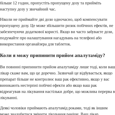
більше 12 годин, пропустіть пропущену дозу та прийміть
наступну дозу у звичайний час.
Ніколи не приймайте дві дози одночасно, щоб компенсувати
пропущену дозу. Це може збільшити ризик побічних ефектів, не
забезпечуючи додаткової користі. Якщо ви часто забуваєте дози,
подумайте про налаштування нагадувань на телефоні або
використання органайзера для таблеток.
Коли я можу припинити прийом апалутаміду?
Ви повинні припинити прийом апалутаміду лише тоді, коли ваш
лікар скаже вам, що це доречно. Зазвичай це відбувається, якщо
препарат більше не контролює ваш рак ефективно, якщо у вас
виникають нестерпні побічні ефекти або якщо ваш рак
відреагував на лікування настільки добре, що можлива перерва в
лікуванні.
Деякі чоловіки приймають апалутамід роками, тоді як іншим
може знадобитися змінити лікування раніше. Ваш лікар