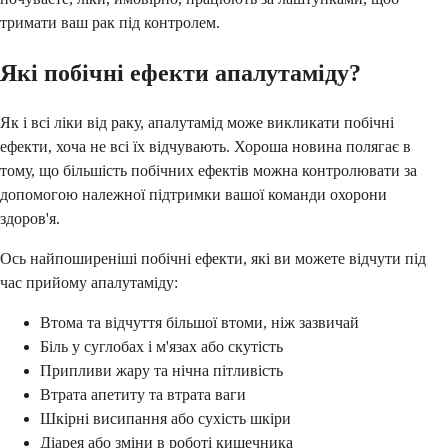
тримати ваш рак під контролем.
Які побічні ефекти апалутаміду?
Як і всі ліки від раку, апалутамід може викликати побічні
ефекти, хоча не всі їх відчувають. Хороша новина полягає в
тому, що більшість побічних ефектів можна контролювати за
допомогою належної підтримки вашої команди охорони
здоров'я.
Ось найпоширеніші побічні ефекти, які ви можете відчути під
час прийому апалутаміду:
Втома та відчуття більшої втоми, ніж зазвичай
Біль у суглобах і м'язах або скутість
Припливи жару та нічна пітливість
Втрата апетиту та втрата ваги
Шкірні висипання або сухість шкіри
Діарея або зміни в роботі кишечника