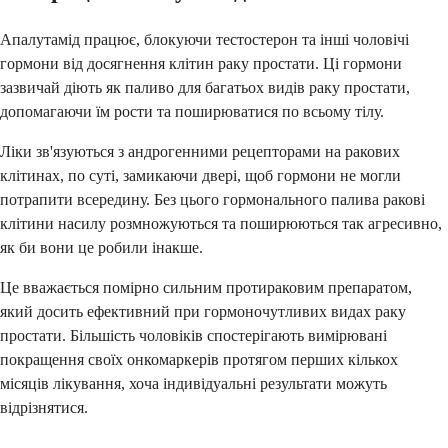
Апалутамід працює, блокуючи тестостерон та інші чоловічі
гормони від досягнення клітин раку простати. Ці гормони
зазвичай діють як паливо для багатьох видів раку простати,
допомагаючи їм рости та поширюватися по всьому тілу.
Ліки зв'язуються з андрогенними рецепторами на ракових
клітинах, по суті, замикаючи двері, щоб гормони не могли
потрапити всередину. Без цього гормонального палива ракові
клітини насилу розмножуються та поширюються так агресивно,
як би вони це робили інакше.
Це вважається помірно сильним протираковим препаратом,
який досить ефективний при гормоночутливих видах раку
простати. Більшість чоловіків спостерігають вимірювані
покращення своїх онкомаркерів протягом перших кількох
місяців лікування, хоча індивідуальні результати можуть
відрізнятися.