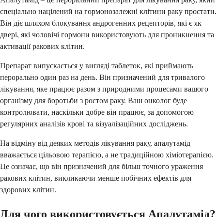
спеціально націлений на гормонозалежні клітини раку простати.
Він діє шляхом блокування андрогенних рецепторів, які є як
двері, які чоловічі гормони використовують для проникнення та
активації ракових клітин.
Препарат випускається у вигляді таблеток, які приймають
перорально один раз на день. Він призначений для тривалого
лікування, яке працює разом з природними процесами вашого
організму для боротьби з ростом раку. Ваш онколог буде
контролювати, наскільки добре він працює, за допомогою
регулярних аналізів крові та візуалізаційних досліджень.
На відміну від деяких методів лікування раку, апалутамід
вважається цільовою терапією, а не традиційною хіміотерапією.
Це означає, що він призначений для більш точного ураження
ракових клітин, викликаючи менше побічних ефектів для
здорових клітин.
Для чого використовується Апалутамід?