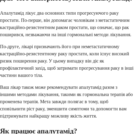
Апалутамід лікує два основних типи прогресуючого раку
простати. По-перше, він допомагає чоловікам з метастатичним
кастраційно-резистентним раком простати, що означає, що рак
поширився, незважаючи на інші гормональні методи лікування.
По-друге, лікарі призначають його при неметастатичному
кастраційно-резистентному раку простати, коли існує високий
ризик поширення раку. У цьому випадку він діє як
профілактичний захід, щоб затримати прогресування раку в інші
частини вашого тіла.
Ваш лікар також може рекомендувати апалутамід разом з
іншими методами лікування, такими як гормональна терапія або
променева терапія. Мета завжди полягає в тому, щоб
сповільнити ріст раку, зменшити симптоми та допомогти вам
підтримувати найкращу можливу якість життя.
Як працює апалутамід?