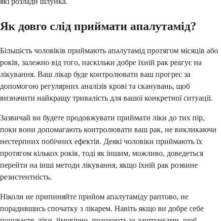
які розлади шлунка.
Як довго слід приймати апалутамід?
Більшість чоловіків приймають апалутамід протягом місяців або
років, залежно від того, наскільки добре їхній рак реагує на
лікування. Ваш лікар буде контролювати ваш прогрес за
допомогою регулярних аналізів крові та сканувань, щоб
визначити найкращу тривалість для вашої конкретної ситуації.
Зазвичай ви будете продовжувати приймати ліки до тих пір,
поки вони допомагають контролювати ваш рак, не викликаючи
нестерпних побічних ефектів. Деякі чоловіки приймають їх
протягом кількох років, тоді як іншим, можливо, доведеться
перейти на інші методи лікування, якщо їхній рак розвине
резистентність.
Ніколи не припиняйте прийом апалутаміду раптово, не
порадившись спочатку з лікарем. Навіть якщо ви добре себе
почуваєте, ліки, ймовірно, працюють за лаштунками, щоб