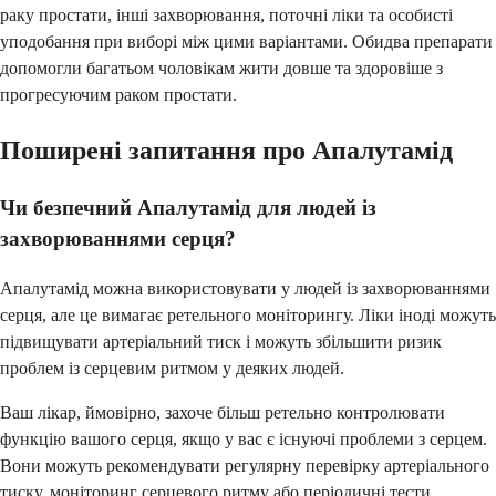
раку простати, інші захворювання, поточні ліки та особисті
уподобання при виборі між цими варіантами. Обидва препарати
допомогли багатьом чоловікам жити довше та здоровіше з
прогресуючим раком простати.
Поширені запитання про Апалутамід
Чи безпечний Апалутамід для людей із
захворюваннями серця?
Апалутамід можна використовувати у людей із захворюваннями
серця, але це вимагає ретельного моніторингу. Ліки іноді можуть
підвищувати артеріальний тиск і можуть збільшити ризик
проблем із серцевим ритмом у деяких людей.
Ваш лікар, ймовірно, захоче більш ретельно контролювати
функцію вашого серця, якщо у вас є існуючі проблеми з серцем.
Вони можуть рекомендувати регулярну перевірку артеріального
тиску, моніторинг серцевого ритму або періодичні тести