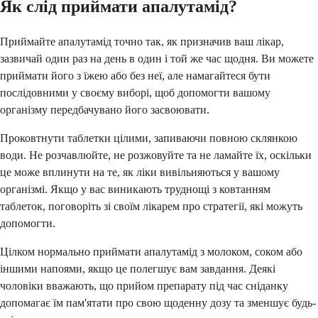
Як слід приймати апалутамід?
Приймайте апалутамід точно так, як призначив ваш лікар,
зазвичай один раз на день в один і той же час щодня. Ви можете
приймати його з їжею або без неї, але намагайтеся бути
послідовними у своєму виборі, щоб допомогти вашому
організму передбачувано його засвоювати.
Проковтнути таблетки цілими, запиваючи повною склянкою
води. Не розчавлюйте, не розжовуйте та не ламайте їх, оскільки
це може вплинути на те, як ліки вивільняються у вашому
організмі. Якщо у вас виникають труднощі з ковтанням
таблеток, поговоріть зі своїм лікарем про стратегії, які можуть
допомогти.
Цілком нормально приймати апалутамід з молоком, соком або
іншими напоями, якщо це полегшує вам завдання. Деякі
чоловіки вважають, що прийом препарату під час сніданку
допомагає їм пам'ятати про свою щоденну дозу та зменшує будь-