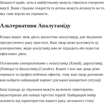
більшості країн, хоча в майбутньому можуть з'явитися генеричні
версії. Ваше страхове покриття та аптека можуть вплинути на те,
яку саме версію ви отримаєте.
Альтернативи Апалутаміду
Кілька інших ліків діють аналогічно апалутаміду для лікування
прогресуючого раку простати. Ваш лікар може розглянути ці
альтернативи, якщо апалутамід вам не підходить або перестає
ефективно діяти.
Основними альтернативами є ензалутамід (Xtandi), дарулутамід
(Nubeqa) та бікалутамід (Casodex). Кожен з них має дещо різні
переваги та профілі побічних ефектів, тому ваш лікар допоможе
вам вибрати найкращий варіант для вашої конкретної ситуації.
Інші підходи до лікування можуть включати хіміотерапію,
імунотерапію або новіші таргетні терапії. Найкращий вибір
залежить від характеристик вашого раку, загального стану