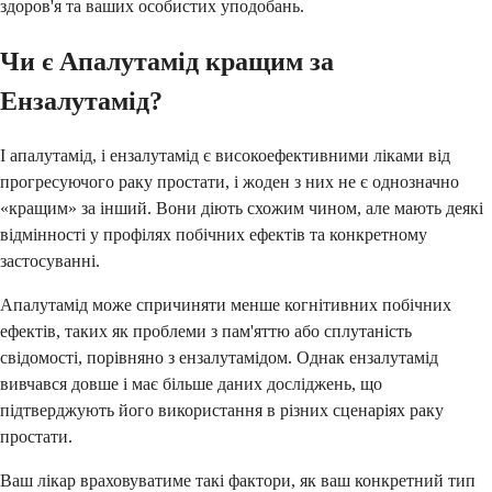
здоров'я та ваших особистих уподобань.
Чи є Апалутамід кращим за
Ензалутамід?
І апалутамід, і ензалутамід є високоефективними ліками від
прогресуючого раку простати, і жоден з них не є однозначно
«кращим» за інший. Вони діють схожим чином, але мають деякі
відмінності у профілях побічних ефектів та конкретному
застосуванні.
Апалутамід може спричиняти менше когнітивних побічних
ефектів, таких як проблеми з пам'яттю або сплутаність
свідомості, порівняно з ензалутамідом. Однак ензалутамід
вивчався довше і має більше даних досліджень, що
підтверджують його використання в різних сценаріях раку
простати.
Ваш лікар враховуватиме такі фактори, як ваш конкретний тип