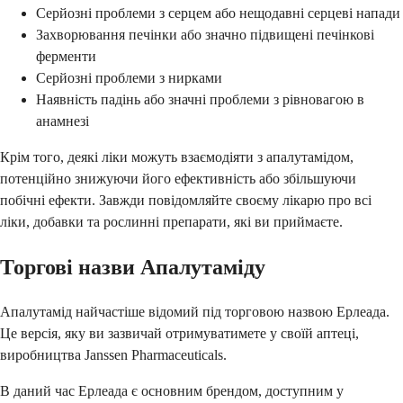
Серйозні проблеми з серцем або нещодавні серцеві напади
Захворювання печінки або значно підвищені печінкові
ферменти
Серйозні проблеми з нирками
Наявність падінь або значні проблеми з рівновагою в
анамнезі
Крім того, деякі ліки можуть взаємодіяти з апалутамідом,
потенційно знижуючи його ефективність або збільшуючи
побічні ефекти. Завжди повідомляйте своєму лікарю про всі
ліки, добавки та рослинні препарати, які ви приймаєте.
Торгові назви Апалутаміду
Апалутамід найчастіше відомий під торговою назвою Ерлеада.
Це версія, яку ви зазвичай отримуватимете у своїй аптеці,
виробництва Janssen Pharmaceuticals.
В даний час Ерлеада є основним брендом, доступним у