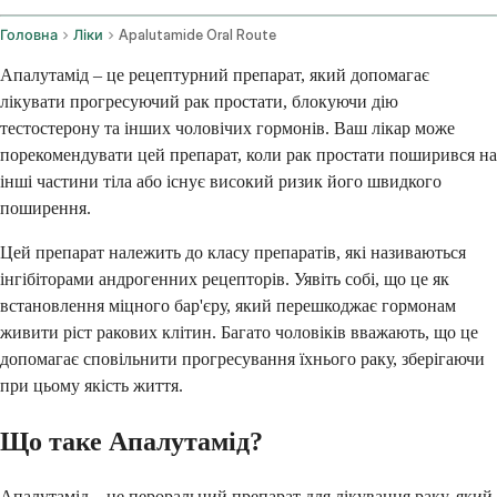
Головна
Ліки
Apalutamide Oral Route
Апалутамід – це рецептурний препарат, який допомагає
лікувати прогресуючий рак простати, блокуючи дію
тестостерону та інших чоловічих гормонів. Ваш лікар може
порекомендувати цей препарат, коли рак простати поширився на
інші частини тіла або існує високий ризик його швидкого
поширення.
Цей препарат належить до класу препаратів, які називаються
інгібіторами андрогенних рецепторів. Уявіть собі, що це як
встановлення міцного бар'єру, який перешкоджає гормонам
живити ріст ракових клітин. Багато чоловіків вважають, що це
допомагає сповільнити прогресування їхнього раку, зберігаючи
при цьому якість життя.
Що таке Апалутамід?
Апалутамід – це пероральний препарат для лікування раку, який