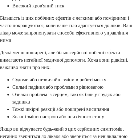
Високий кров'яний тиск
Більшість із цих побічних ефектів є легкими або помірними і
часто покращуються, коли ваше тіло адаптується до ліків. Ваш
лікар може запропонувати способи ефективного управління
ними.
Деякі менш поширені, але більш серйозні побічні ефекти
вимагають негайної медичної допомоги. Хоча вони рідкісні,
важливо знати про них:
Судоми або незвичайні зміни в роботі мозку
Сильні падіння або проблеми з рівновагою
Ознаки проблем із серцем, такі як біль у грудях або
задишка
Тяжкі шкірні реакції або поширені висипання
Значні зміни настрою або психічного стану
Якщо ви відчуваєте будь-який з цих серйозних симптомів,
негайно зверніться до лікаря або зверніться за невідкладною