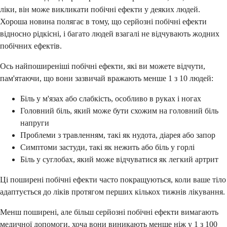
ліки, він може викликати побічні ефекти у деяких людей.
Хороша новина полягає в тому, що серйозні побічні ефекти
відносно рідкісні, і багато людей взагалі не відчувають жодних
побічних ефектів.
Ось найпоширеніші побічні ефекти, які ви можете відчути,
пам'ятаючи, що вони зазвичай вражають менше 1 з 10 людей:
Біль у м'язах або слабкість, особливо в руках і ногах
Головний біль, який може бути схожим на головний біль
напруги
Проблеми з травленням, такі як нудота, діарея або запор
Симптоми застуди, такі як нежить або біль у горлі
Біль у суглобах, який може відчуватися як легкий артрит
Ці поширені побічні ефекти часто покращуються, коли ваше тіло
адаптується до ліків протягом перших кількох тижнів лікування.
Менш поширені, але більш серйозні побічні ефекти вимагають
медичної допомоги, хоча вони виникають менше ніж у 1 з 100