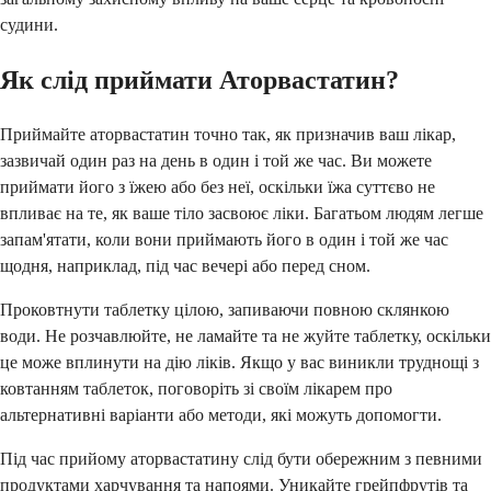
судини.
Як слід приймати Аторвастатин?
Приймайте аторвастатин точно так, як призначив ваш лікар,
зазвичай один раз на день в один і той же час. Ви можете
приймати його з їжею або без неї, оскільки їжа суттєво не
впливає на те, як ваше тіло засвоює ліки. Багатьом людям легше
запам'ятати, коли вони приймають його в один і той же час
щодня, наприклад, під час вечері або перед сном.
Проковтнути таблетку цілою, запиваючи повною склянкою
води. Не розчавлюйте, не ламайте та не жуйте таблетку, оскільки
це може вплинути на дію ліків. Якщо у вас виникли труднощі з
ковтанням таблеток, поговоріть зі своїм лікарем про
альтернативні варіанти або методи, які можуть допомогти.
Під час прийому аторвастатину слід бути обережним з певними
продуктами харчування та напоями. Уникайте грейпфрутів та