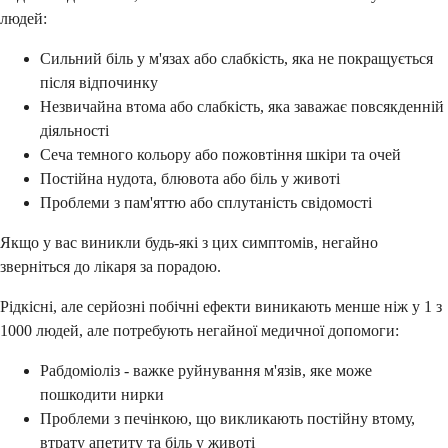
людей:
Сильний біль у м'язах або слабкість, яка не покращується
після відпочинку
Незвичайна втома або слабкість, яка заважає повсякденній
діяльності
Сеча темного кольору або пожовтіння шкіри та очей
Постійна нудота, блювота або біль у животі
Проблеми з пам'яттю або сплутаність свідомості
Якщо у вас виникли будь-які з цих симптомів, негайно
зверніться до лікаря за порадою.
Рідкісні, але серйозні побічні ефекти виникають менше ніж у 1 з
1000 людей, але потребують негайної медичної допомоги:
Рабдоміоліз - важке руйнування м'язів, яке може
пошкодити нирки
Проблеми з печінкою, що викликають постійну втому,
втрату апетиту та біль у животі