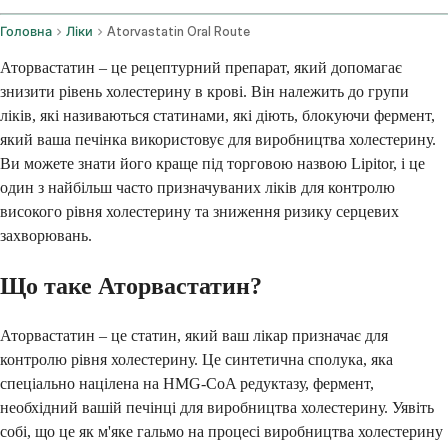
Головна
Ліки
Atorvastatin Oral Route
Аторвастатин – це рецептурний препарат, який допомагає
знизити рівень холестерину в крові. Він належить до групи
ліків, які називаються статинами, які діють, блокуючи фермент,
який ваша печінка використовує для виробництва холестерину.
Ви можете знати його краще під торговою назвою Lipitor, і це
один з найбільш часто призначуваних ліків для контролю
високого рівня холестерину та зниження ризику серцевих
захворювань.
Що таке Аторвастатин?
Аторвастатин – це статин, який ваш лікар призначає для
контролю рівня холестерину. Це синтетична сполука, яка
спеціально націлена на HMG-CoA редуктазу, фермент,
необхідний вашій печінці для виробництва холестерину. Уявіть
собі, що це як м'яке гальмо на процесі виробництва холестерину