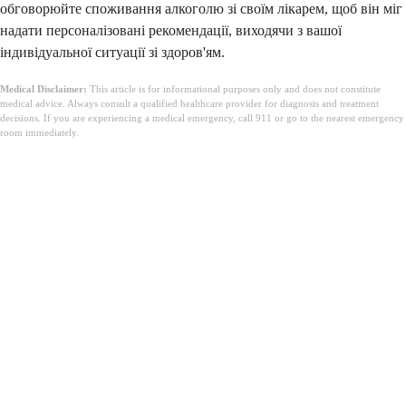
обговорюйте споживання алкоголю зі своїм лікарем, щоб він міг
надати персоналізовані рекомендації, виходячи з вашої
індивідуальної ситуації зі здоров'ям.
Medical Disclaimer:
This article is for informational purposes only and does not constitute
medical advice. Always consult a qualified healthcare provider for diagnosis and treatment
decisions. If you are experiencing a medical emergency, call 911 or go to the nearest emergency
room immediately.