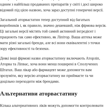
одним з найбільш продаваних препаратів у світі і досі широко
відомий під цією назвою, хоча зараз доступні генеричні версії.
Загальний аторвастатин тепер доступний від багатьох
виробників і, як правило, значно дешевший, ніж фірмова версія.
Ці загальні версії містять той самий активний інгредієнт і
працюють так само ефективно, як Ліпітор. Ваша аптека може
мати різні загальні бренди, але всі вони еквівалентні з точки
зору ефективності та безпеки.
Деякі інші фірмові назви аторвастатину включають Аторліп,
Аторва та Ліпвас, хоча вони менш поширені в Сполучених
Штатах. Ваш лікар або фармацевт може допомогти вам
зрозуміти, яку версію аторвастатину ви приймаєте та чи
доцільно переходити між брендами.
Альтернативи аторвастатину
Кілька альтернативних ліків можуть допомогти контролювати