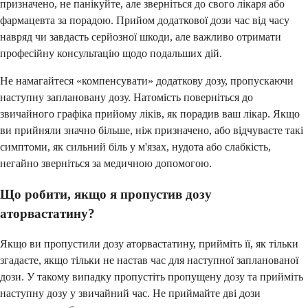
призначено, не панікуйте, але зверніться до свого лікаря або
фармацевта за порадою. Прийом додаткової дози час від часу
навряд чи завдасть серйозної шкоди, але важливо отримати
професійну консультацію щодо подальших дій.
Не намагайтеся «компенсувати» додаткову дозу, пропускаючи
наступну заплановану дозу. Натомість поверніться до
звичайного графіка прийому ліків, як порадив ваш лікар. Якщо
ви прийняли значно більше, ніж призначено, або відчуваєте такі
симптоми, як сильний біль у м'язах, нудота або слабкість,
негайно зверніться за медичною допомогою.
Що робити, якщо я пропустив дозу
аторвастатину?
Якщо ви пропустили дозу аторвастатину, прийміть її, як тільки
згадаєте, якщо тільки не настав час для наступної запланованої
дози. У такому випадку пропустіть пропущену дозу та прийміть
наступну дозу у звичайний час. Не приймайте дві дози