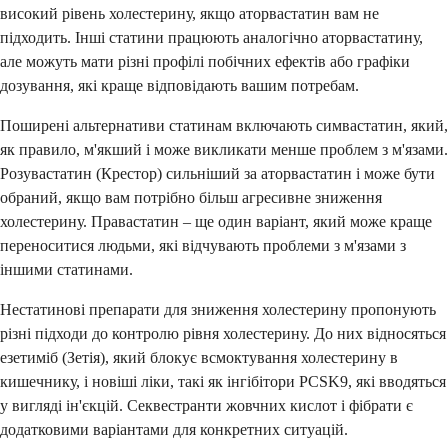
високий рівень холестерину, якщо аторвастатин вам не
підходить. Інші статини працюють аналогічно аторвастатину,
але можуть мати різні профілі побічних ефектів або графіки
дозування, які краще відповідають вашим потребам.
Поширені альтернативи статинам включають симвастатин, який,
як правило, м'якший і може викликати менше проблем з м'язами.
Розувастатин (Крестор) сильніший за аторвастатин і може бути
обраний, якщо вам потрібно більш агресивне зниження
холестерину. Правастатин – ще один варіант, який може краще
переноситися людьми, які відчувають проблеми з м'язами з
іншими статинами.
Нестатинові препарати для зниження холестерину пропонують
різні підходи до контролю рівня холестерину. До них відносяться
езетиміб (Зетія), який блокує всмоктування холестерину в
кишечнику, і новіші ліки, такі як інгібітори PCSK9, які вводяться
у вигляді ін'єкцій. Секвестранти жовчних кислот і фібрати є
додатковими варіантами для конкретних ситуацій.