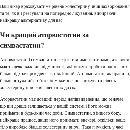
Ваш лікар враховуватиме рівень холестерину, інші захворювання
та те, як ви реагували на попереднє лікування, вибираючи
найкращу альтернативу для вас.
Чи кращий аторвастатин за
симвастатин?
Аторвастатин і симвастатин є ефективними статинами, але вони
мають деякі важливі відмінності, які можуть зробити один з них
більш підходящим для вас, ніж інший. Аторвастатин, як правило,
більш потужний, тобто він може значно знижувати рівень
холестерину при еквівалентних дозах.
Аторвастатин має довший період напіввиведення, що означає,
що він довше залишається у вашій системі і його можна
приймати в будь-який час доби. Симвастатин, з іншого боку,
найкраще працює, якщо його приймати ввечері, оскільки ваше
тіло виробляє більше холестерину вночі. Така гнучкість у часі