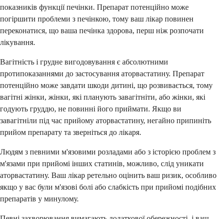
показників функції печінки. Препарат потенційно може
погіршити проблеми з печінкою, тому ваш лікар повинен
переконатися, що ваша печінка здорова, перш ніж розпочати
лікування.
Вагітність і грудне вигодовування є абсолютними
протипоказаннями до застосування аторвастатину. Препарат
потенційно може завдати шкоди дитині, що розвивається, тому
вагітні жінки, жінки, які планують завагітніти, або жінки, які
годують груддю, не повинні його приймати. Якщо ви
завагітніли під час прийому аторвастатину, негайно припиніть
прийом препарату та зверніться до лікаря.
Людям з певними м'язовими розладами або з історією проблем з
м'язами при прийомі інших статинів, можливо, слід уникати
аторвастатину. Ваш лікар ретельно оцінить ваш ризик, особливо
якщо у вас були м'язові болі або слабкість при прийомі подібних
препаратів у минулому.
Певні захворювання вимагають додаткової обережності, і ваш