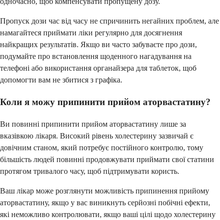
одночасно, щоб компенсувати пропущену дозу.
Пропуск дози час від часу не спричинить негайних проблем, але
намагайтеся приймати ліки регулярно для досягнення
найкращих результатів. Якщо ви часто забуваєте про дози,
подумайте про встановлення щоденного нагадування на
телефоні або використання органайзера для таблеток, щоб
допомогти вам не збитися з графіка.
Коли я можу припинити прийом аторвастатину?
Ви повинні припинити прийом аторвастатину лише за
вказівкою лікаря. Високий рівень холестерину зазвичай є
довічним станом, який потребує постійного контролю, тому
більшість людей повинні продовжувати приймати свої статини
протягом тривалого часу, щоб підтримувати користь.
Ваш лікар може розглянути можливість припинення прийому
аторвастатину, якщо у вас виникнуть серйозні побічні ефекти,
які неможливо контролювати, якщо ваші цілі щодо холестерину