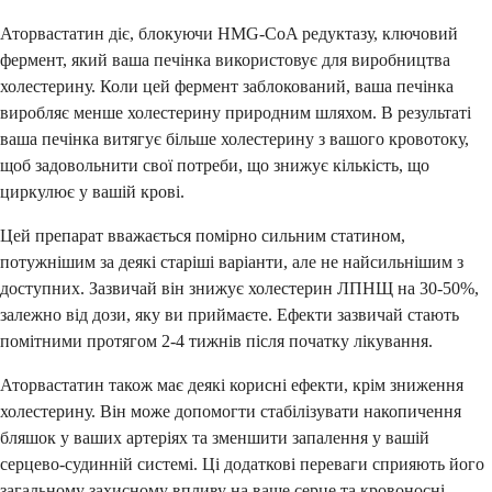
Аторвастатин діє, блокуючи HMG-CoA редуктазу, ключовий
фермент, який ваша печінка використовує для виробництва
холестерину. Коли цей фермент заблокований, ваша печінка
виробляє менше холестерину природним шляхом. В результаті
ваша печінка витягує більше холестерину з вашого кровотоку,
щоб задовольнити свої потреби, що знижує кількість, що
циркулює у вашій крові.
Цей препарат вважається помірно сильним статином,
потужнішим за деякі старіші варіанти, але не найсильнішим з
доступних. Зазвичай він знижує холестерин ЛПНЩ на 30-50%,
залежно від дози, яку ви приймаєте. Ефекти зазвичай стають
помітними протягом 2-4 тижнів після початку лікування.
Аторвастатин також має деякі корисні ефекти, крім зниження
холестерину. Він може допомогти стабілізувати накопичення
бляшок у ваших артеріях та зменшити запалення у вашій
серцево-судинній системі. Ці додаткові переваги сприяють його
загальному захисному впливу на ваше серце та кровоносні