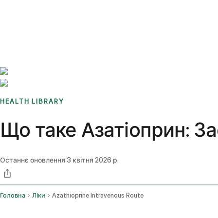
Benchmarks
Stories
FAQ
Sign up / Log in
HEALTH LIBRARY
Що таке Азатіоприн: За
Останнє оновлення
3 квітня 2026 р.
Головна
Ліки
Azathioprine Intravenous Route