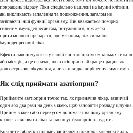
покращень відразу. Ліки спеціально націлені на імунні клітини,
які викликають запалення та пошкодження, загалом не
зачіпаючи інші функції організму. Він вважається помірно
сильним імунодепресантом, потужнішим, ніж деякі
протизапальні препарати, але м'якшим, ніж сильніші
імунодепресивні ліки.
Ефекти накопичуються у вашій системі протягом кількох тижнів
або місяців, а це означає, що азатіоприн найкраще працює як
довгострокове лікування, а не як швидке вирішення симптомів.
Як слід приймати азатіоприн?
Приймайте азатіоприн точно так, як призначив лікар, зазвичай
один або два рази на день з їжею, щоб запобігти розладу шлунка.
Прийом з їжею або перекусом допомагає вашому організму
краще засвоювати ліки та зменшує ймовірність нудоти.
Ковтайте таблетки цілими, запиваючи повною склянкою води, і