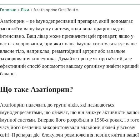
Головна
Ліки
Azathioprine Oral Route
Азатіоприн – це імунодепресивний препарат, який допомагає
заспокоїти вашу імунну систему, коли вона працює надто
інтенсивно. Ваш лікар може призначити цей препарат, якщо у
вас є захворювання, при яких ваша імунна система атакує ваше
власне тіло, наприклад, ревматоїдний артрит або запальне
захворювання кишечника. Думайте про це як про м'який, але
ефективний спосіб допомогти вашому організму знайти кращий
баланс.
Що таке Азатіоприн?
Азатіоприн належить до групи ліків, які називаються
імунодепресантами, що означає, що він знижує активність вашої
імунної системи. Вперше його розробили в 1950-х роках, і з того
часу його безпечно використовували мільйони людей у всьому
світі. Препарат діє, блокуючи розмноження певних клітин вашої