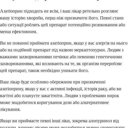
Азатіоприн підходить не всім, і ваш лікар ретельно розгляне
вашу історію хвороби, перш ніж призначити його. Певні стани
або ситуації роблять цей препарат потенційно ризикованим або
менш ефективним.
Ви не повинні приймати азатіоприн, якщо у вас алергія на нього
або на подібний препарат під назвою меркаптопурин. Людям з
важкими захворюваннями печінки або певними генетичними
захворюваннями, які впливають на те, як організм переробляє
цей препарат, також необхідно уникати його.
Ваш лікар буде особливо обережним при призначенні
азатіоприну, якщо у вас є активні інфекції, історія раку, або ви
вагітні або плануєте завагітніти. Людям з проблемами нирок
може знадобитися коригування дози або альтернативне
лікування.
Якщо ви приймаєте певні інші ліки, зокрема алопуринол від
подагри, вашому лікарю може знадобитися значно скоригувати