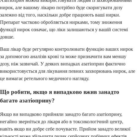
Азатіоприн можна використовувати людям із захворюваннями
нирок, але вашому лікарю потрібно буде скоригувати дозу
залежно від того, наскільки добре працюють ваші нирки.
Препарат частково обробляється нирками, тому зниження
функції нирок означає, що ліки залишаються у вашій системі
довше.
Ваш лікар буде регулярно контролювати функцію ваших нирок
за допомогою аналізів крові та може призначити вам меншу
дозу, ніж зазвичай. У деяких випадках азатіоприн фактично
використовується для лікування певних захворювань нирок, але
це вимагає ретельного медичного нагляду.
Що робити, якщо я випадково вжив занадто
багато азатіоприну?
Якщо ви випадково прийняли занадто багато азатіоприну,
негайно зверніться до лікаря або в токсикологічний центр,
навіть якщо ви добре себе почуваєте. Прийом занадто великої
кількості може збільшити ризик серйозних побічних ефектів,