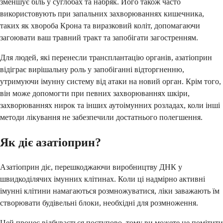
зменшує біль у суглобах та набряк. Його також часто
використовують при запальних захворюваннях кишечника,
таких як хвороба Крона та виразковий коліт, допомагаючи
загоювати ваш травний тракт та запобігати загостренням.
Для людей, які перенесли трансплантацію органів, азатіоприн
відіграє вирішальну роль у запобіганні відторгненню,
утримуючи імунну систему від атаки на новий орган. Крім того,
він може допомогти при певних захворюваннях шкіри,
захворюваннях нирок та інших аутоімунних розладах, коли інші
методи лікування не забезпечили достатнього полегшення.
Як діє азатіоприн?
Азатіоприн діє, перешкоджаючи виробництву ДНК у
швидкоділячих імунних клітинах. Коли ці надмірно активні
імунні клітини намагаються розмножуватися, ліки заважають їм
створювати будівельні блоки, необхідні для розмноження.
Цей процес відбувається поступово, тому ви можете не помітити