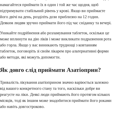
намагайтеся приймати їх в один і той же час щодня, щоб
підтримувати стабільний рівень у крові. Якщо ви приймаєте
його двічі на день, розділіть дози приблизно на 12 годин.
Деяким людям зручно приймати його під час сніданку та вечері.
Уникайте подрібнення або розламування таблеток, оскільки це
може вплинути на дію ліків і може викликати подразнення рота
або горла. Якщо у вас виникають труднощі з ковтанням
таблеток, поговоріть зі своїм лікарем про альтернативні форми
або методи, які можуть допомогти.
Як довго слід приймати Азатіоприн?
Тривалість лікування азатіоприном значно варіюється залежно
від вашого конкретного стану та того, наскільки добре ви
реагуєте на ліки. Деякі люди приймають його протягом кількох
місяців, тоді як іншим може знадобитися приймати його роками
або навіть довгостроково.