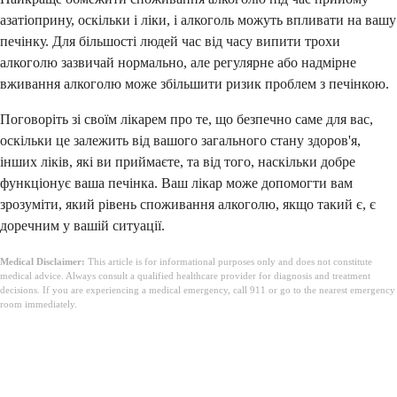
азатіоприну, оскільки і ліки, і алкоголь можуть впливати на вашу
печінку. Для більшості людей час від часу випити трохи
алкоголю зазвичай нормально, але регулярне або надмірне
вживання алкоголю може збільшити ризик проблем з печінкою.
Поговоріть зі своїм лікарем про те, що безпечно саме для вас,
оскільки це залежить від вашого загального стану здоров'я,
інших ліків, які ви приймаєте, та від того, наскільки добре
функціонує ваша печінка. Ваш лікар може допомогти вам
зрозуміти, який рівень споживання алкоголю, якщо такий є, є
доречним у вашій ситуації.
Medical Disclaimer:
This article is for informational purposes only and does not constitute
medical advice. Always consult a qualified healthcare provider for diagnosis and treatment
decisions. If you are experiencing a medical emergency, call 911 or go to the nearest emergency
room immediately.