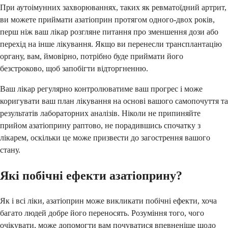
При аутоімунних захворюваннях, таких як ревматоїдний артрит,
ви можете приймати азатіоприн протягом одного-двох років,
перш ніж ваш лікар розгляне питання про зменшення дози або
перехід на інше лікування. Якщо ви перенесли трансплантацію
органу, вам, ймовірно, потрібно буде приймати його
безстроково, щоб запобігти відторгненню.
Ваш лікар регулярно контролюватиме ваш прогрес і може
коригувати ваш план лікування на основі вашого самопочуття та
результатів лабораторних аналізів. Ніколи не припиняйте
прийом азатіоприну раптово, не порадившись спочатку з
лікарем, оскільки це може призвести до загострення вашого
стану.
Які побічні ефекти азатіоприну?
Як і всі ліки, азатіоприн може викликати побічні ефекти, хоча
багато людей добре його переносять. Розуміння того, чого
очікувати, може допомогти вам почуватися впевненіше щодо