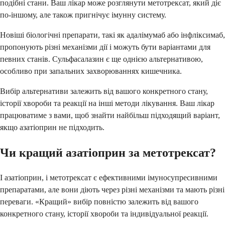
подібні стани. Ваш лікар може розглянути метотрексат, який діє
по-іншому, але також пригнічує імунну систему.
Новіші біологічні препарати, такі як адалімумаб або інфліксимаб,
пропонують різні механізми дії і можуть бути варіантами для
певних станів. Сульфасалазин є ще однією альтернативою,
особливо при запальних захворюваннях кишечника.
Вибір альтернативи залежить від вашого конкретного стану,
історії хвороби та реакції на інші методи лікування. Ваш лікар
працюватиме з вами, щоб знайти найбільш підходящий варіант,
якщо азатіоприн не підходить.
Чи кращий азатіоприн за метотрексат?
І азатіоприн, і метотрексат є ефективними імуносупресивними
препаратами, але вони діють через різні механізми та мають різні
переваги. «Кращий» вибір повністю залежить від вашого
конкретного стану, історії хвороби та індивідуальної реакції.