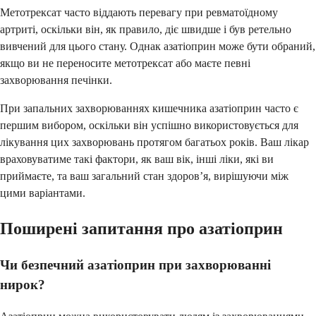
Метотрексат часто віддають перевагу при ревматоїдному
артриті, оскільки він, як правило, діє швидше і був ретельно
вивчений для цього стану. Однак азатіоприн може бути обраний,
якщо ви не переносите метотрексат або маєте певні
захворювання печінки.
При запальних захворюваннях кишечника азатіоприн часто є
першим вибором, оскільки він успішно використовується для
лікування цих захворювань протягом багатьох років. Ваш лікар
враховуватиме такі фактори, як ваш вік, інші ліки, які ви
приймаєте, та ваш загальний стан здоров’я, вирішуючи між
цими варіантами.
Поширені запитання про азатіоприн
Чи безпечний азатіоприн при захворюванні
нирок?