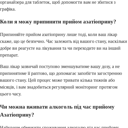
органайзера для таблеток, щоб допомогти вам не збитися з
графіка.
Коли я можу припинити прийом азатіоприну?
Припиняйте прийом азатіоприну лише тоді, коли ваш лікар
скаже, що це безпечно. Час залежить від вашого стану, наскільки
добре ви реагуєте на лікування та чи переходите ви на інший
препарат.
Ваш лікар зазвичай поступово зменшуватиме вашу дозу, а не
припинятиме її раптово, що допомагає запобігти загостренню
вашого стану. Цей процес може тривати кілька тижнів або
місяців, і вам знадобиться регулярний моніторинг протягом
цього часу.
Чи можна вживати алкоголь під час прийому
Азатіоприну?
Найкраще обмежити споживання алкоголю під час прийому