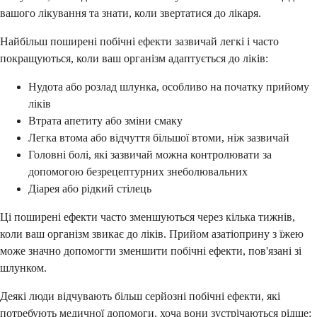
вашого лікування та знати, коли звертатися до лікаря.
Найбільш поширені побічні ефекти зазвичай легкі і часто
покращуються, коли ваш організм адаптується до ліків:
Нудота або розлад шлунка, особливо на початку прийому
ліків
Втрата апетиту або зміни смаку
Легка втома або відчуття більшої втоми, ніж зазвичай
Головні болі, які зазвичай можна контролювати за
допомогою безрецептурних знеболювальних
Діарея або рідкий стілець
Ці поширені ефекти часто зменшуються через кілька тижнів,
коли ваш організм звикає до ліків. Прийом азатіоприну з їжею
може значно допомогти зменшити побічні ефекти, пов'язані зі
шлунком.
Деякі люди відчувають більш серйозні побічні ефекти, які
потребують медичної допомоги, хоча вони зустрічаються рідше: