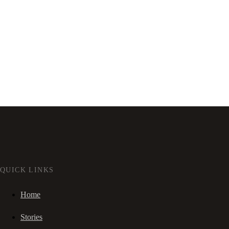
QUICK LINKS
Home
Stories