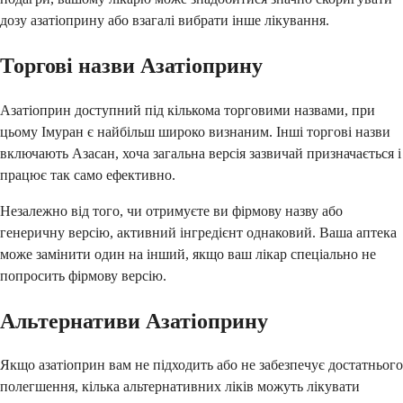
дозу азатіоприну або взагалі вибрати інше лікування.
Торгові назви Азатіоприну
Азатіоприн доступний під кількома торговими назвами, при
цьому Імуран є найбільш широко визнаним. Інші торгові назви
включають Азасан, хоча загальна версія зазвичай призначається і
працює так само ефективно.
Незалежно від того, чи отримуєте ви фірмову назву або
генеричну версію, активний інгредієнт однаковий. Ваша аптека
може замінити один на інший, якщо ваш лікар спеціально не
попросить фірмову версію.
Альтернативи Азатіоприну
Якщо азатіоприн вам не підходить або не забезпечує достатнього
полегшення, кілька альтернативних ліків можуть лікувати