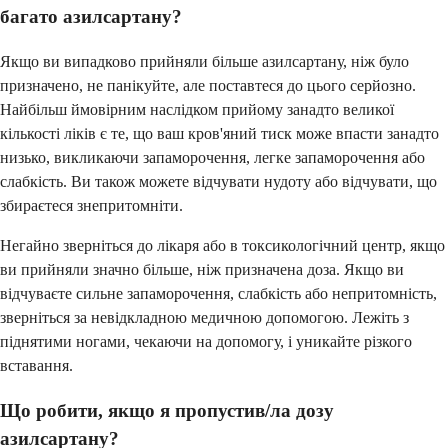
багато азилсартану?
Якщо ви випадково прийняли більше азилсартану, ніж було
призначено, не панікуйте, але поставтеся до цього серйозно.
Найбільш ймовірним наслідком прийому занадто великої
кількості ліків є те, що ваш кров'яний тиск може впасти занадто
низько, викликаючи запаморочення, легке запаморочення або
слабкість. Ви також можете відчувати нудоту або відчувати, що
збираєтеся знепритомніти.
Негайно зверніться до лікаря або в токсикологічний центр, якщо
ви прийняли значно більше, ніж призначена доза. Якщо ви
відчуваєте сильне запаморочення, слабкість або непритомність,
зверніться за невідкладною медичною допомогою. Лежіть з
піднятими ногами, чекаючи на допомогу, і уникайте різкого
вставання.
Що робити, якщо я пропустив/ла дозу
азилсартану?