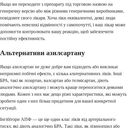
Якщо ви переходите з препарату під торговою назвою на
генеричну версію або між різними генеричними виробниками,
повідомте свого лікаря. Хоча ліки еквівалентні, деякі люди
помічають невеликі відмінності у самопочутті, і ваш лікар може
допомогти контролювати вашу реакцію, щоб забезпечити
постійну ефективність.
Альтернативи азилсартану
Якщо азилсартан не дуже добре вам підходить або викликає
неприємні побічні ефекти, є кілька альтернативних ліків. Інші
БРА, такі як лозартан, валсартан або телмісартан, діють
аналогічно азилсартану і можуть краще переноситися деякими
людьми. Кожен з них має дещо різні характеристики, які можуть
зробити один з них більш придатним для вашої конкретної
ситуації.
Інгібітори АПФ — це ще один клас ліків від артеріального
тиску, які діють аналогічно БРА. Такі ліки, як лізиноприл або