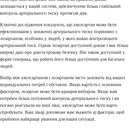
залишається у вашій системі, забезпечуючи більш стабільний
контроль артеріального тиску протягом дня.
Клінічні дослідження показують, що азилсартан може бути
ефективнішим у зниженні артеріального тиску порівняно з
лозартаном, особливо у людей, у яких важко контролювати
артеріальний тиск. Однак лозартан доступний довше і має більш
широкі дані про довгострокову безпеку. Він також доступний у
формі генерика, що робить його більш доступним для багатьох
людей.
Вибір між азилсартаном і лозартаном часто залежить від ваших
індивідуальних потреб і обставин. Якщо вартість є основним
фактором, лозартан може бути кращим вибором. Якщо вам
потрібен більш потужний контроль артеріального тиску і ви
погано реагували на інші ліки, азилсартан може бути варто
спробувати. Ваш лікар допоможе вам зважити ці фактори, щоб
прийняти найкраще рішення для вашої ситуації.