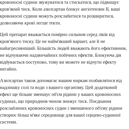
кровоносні судини звужуватися та стискатися, що підвищує
кров'яний тиск. Коли азилсартан блокує ангіотензин II, ваші
кровоносні судини можуть розслабитися та розширитися,
дозволяючи крові легше текти.
Цей препарат вважається помірно сильним серед ліків від
кров'яного тиску. Це не найм'якший варіант, але й не
найагресивніший. Більшість людей вважають його ефективним,
не відчуваючи надзвичайних побічних ефектів. Блокуюча дія
відбувається поступово, тому ви можете не відчути ефекту
негайно.
Азилсартан також допомагає вашим ниркам позбавлятися від
надлишку солі та води з вашого організму. Цей додатковий
ефект ще більше зменшує об'єм рідини у ваших кровоносних
судинах, що природним чином знижує тиск. Поєднання
розслаблених кровоносних судин і зменшеного об'єму рідини
створює більш м'яке середовище для вашої серцево-судинної
системи.