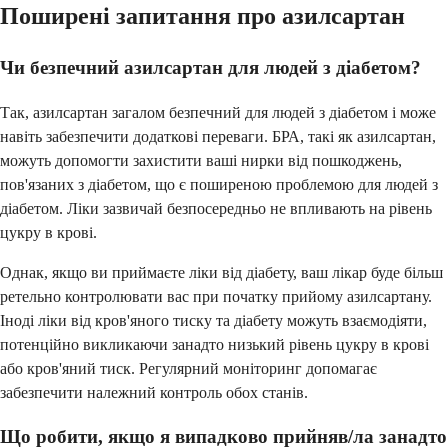
Поширені запитання про азилсартан
Чи безпечний азилсартан для людей з діабетом?
Так, азилсартан загалом безпечний для людей з діабетом і може
навіть забезпечити додаткові переваги. БРА, такі як азилсартан,
можуть допомогти захистити ваші нирки від пошкоджень,
пов'язаних з діабетом, що є поширеною проблемою для людей з
діабетом. Ліки зазвичай безпосередньо не впливають на рівень
цукру в крові.
Однак, якщо ви приймаєте ліки від діабету, ваш лікар буде більш
ретельно контролювати вас при початку прийому азилсартану.
Іноді ліки від кров'яного тиску та діабету можуть взаємодіяти,
потенційно викликаючи занадто низький рівень цукру в крові
або кров'яний тиск. Регулярний моніторинг допомагає
забезпечити належний контроль обох станів.
Що робити, якщо я випадково прийняв/ла занадто