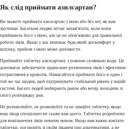
Як слід приймати азилсартан?
Ви можете приймати азилсартан з їжею або без неї, як вам
зручніше. Багатьом людям легше запам'ятати, коли вони
приймають його з їжею, але це не обов'язково для правильної
роботи ліків. Якщо у вас виникає будь-який дискомфорт у
шлунку, прийом з їжею може допомогти.
Приймайте таблетку азилсартану з повною склянкою води. Це
допомагає забезпечити правильне розчинення ліків і ефективне
потрапляння в кровотік. Намагайтеся приймати його в один і
той же час щодня, щоб підтримувати стабільний рівень у вашій
системі. Багато людей вибирають ранок або вечір, виходячи зі
свого розпорядку дня.
Не розчавлюйте, не розжовуйте та не ламайте таблетку, якщо
ваш лікар спеціально не скаже вам цього. Таблетка розроблена
для вивільнення ліків певним чином. Якщо вам важко ковтати
таблетки, поговоріть зі своїм лікарем про альтернативи, а не