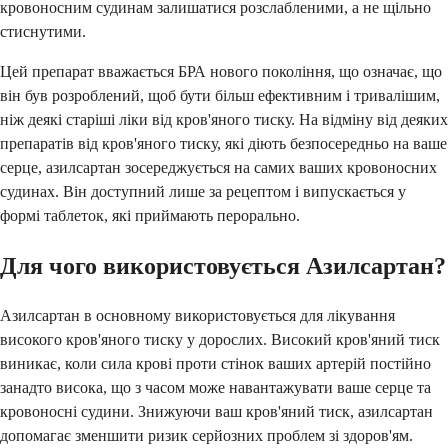
кровоносним судинам залишатися розслабленими, а не щільно
стиснутими.
Цей препарат вважається БРА нового покоління, що означає, що
він був розроблений, щоб бути більш ефективним і тривалішим,
ніж деякі старіші ліки від кров'яного тиску. На відміну від деяких
препаратів від кров'яного тиску, які діють безпосередньо на ваше
серце, азилсартан зосереджується на самих ваших кровоносних
судинах. Він доступний лише за рецептом і випускається у
формі таблеток, які приймають перорально.
Для чого використовується Азилсартан?
Азилсартан в основному використовується для лікування
високого кров'яного тиску у дорослих. Високий кров'яний тиск
виникає, коли сила крові проти стінок ваших артерій постійно
занадто висока, що з часом може навантажувати ваше серце та
кровоносні судини. Знижуючи ваш кров'яний тиск, азилсартан
допомагає зменшити ризик серйозних проблем зі здоров'ям.