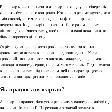
Ваш лікар може призначити азилсартан, якщо у вас гіпертонія,
яка потребує кращого контролю. Його часто рекомендують, коли
змін способу життя, таких як дієта та фізичні вправи,
недостатньо. Іноді лікарі призначають його разом з іншими
ліками від кров'яного тиску, щоб привести ваші показники до
більш здорового діапазону.
Окрім лікування високого кров'яного тиску, азилсартан
допомагає захистити ваші органи від пошкоджень. Коли
кров'яний тиск залишається високим занадто довго, це може
зашкодити вашому серцю, ниркам, мозку та очам. Підтримуючи
ваш кров'яний тиск під контролем, цей препарат працює як
захисний щит для цих життєво важливих органів.
Як працює азилсартан?
Азилсартан працює, блокуючи речовину у вашому організмі під
назвою ангіотензин II. Ця речовина зазвичай змушує ваші