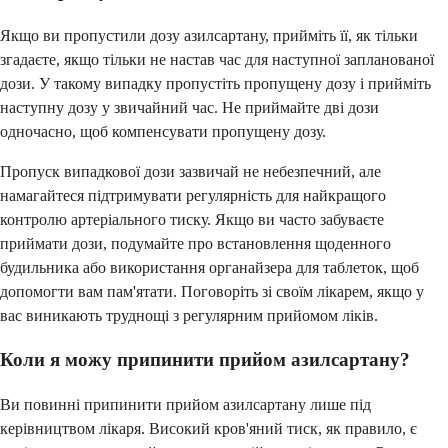
Якщо ви пропустили дозу азилсартану, прийміть її, як тільки
згадаєте, якщо тільки не настав час для наступної запланованої
дози. У такому випадку пропустіть пропущену дозу і прийміть
наступну дозу у звичайний час. Не приймайте дві дози
одночасно, щоб компенсувати пропущену дозу.
Пропуск випадкової дози зазвичай не небезпечний, але
намагайтеся підтримувати регулярність для найкращого
контролю артеріального тиску. Якщо ви часто забуваєте
приймати дози, подумайте про встановлення щоденного
будильника або використання органайзера для таблеток, щоб
допомогти вам пам'ятати. Поговоріть зі своїм лікарем, якщо у
вас виникають труднощі з регулярним прийомом ліків.
Коли я можу припинити прийом азилсартану?
Ви повинні припинити прийом азилсартану лише під
керівництвом лікаря. Високий кров'яний тиск, як правило, є