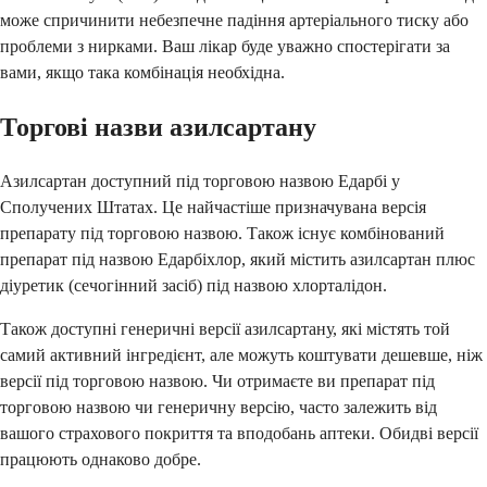
може спричинити небезпечне падіння артеріального тиску або
проблеми з нирками. Ваш лікар буде уважно спостерігати за
вами, якщо така комбінація необхідна.
Торгові назви азилсартану
Азилсартан доступний під торговою назвою Едарбі у
Сполучених Штатах. Це найчастіше призначувана версія
препарату під торговою назвою. Також існує комбінований
препарат під назвою Едарбіхлор, який містить азилсартан плюс
діуретик (сечогінний засіб) під назвою хлорталідон.
Також доступні генеричні версії азилсартану, які містять той
самий активний інгредієнт, але можуть коштувати дешевше, ніж
версії під торговою назвою. Чи отримаєте ви препарат під
торговою назвою чи генеричну версію, часто залежить від
вашого страхового покриття та вподобань аптеки. Обидві версії
працюють однаково добре.