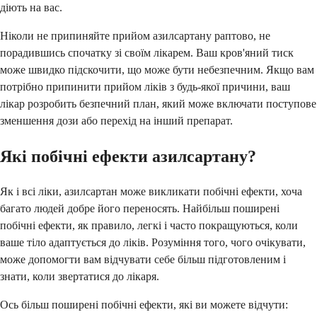
діють на вас.
Ніколи не припиняйте прийом азилсартану раптово, не
порадившись спочатку зі своїм лікарем. Ваш кров'яний тиск
може швидко підскочити, що може бути небезпечним. Якщо вам
потрібно припинити прийом ліків з будь-якої причини, ваш
лікар розробить безпечний план, який може включати поступове
зменшення дози або перехід на інший препарат.
Які побічні ефекти азилсартану?
Як і всі ліки, азилсартан може викликати побічні ефекти, хоча
багато людей добре його переносять. Найбільш поширені
побічні ефекти, як правило, легкі і часто покращуються, коли
ваше тіло адаптується до ліків. Розуміння того, чого очікувати,
може допомогти вам відчувати себе більш підготовленим і
знати, коли звертатися до лікаря.
Ось більш поширені побічні ефекти, які ви можете відчути: