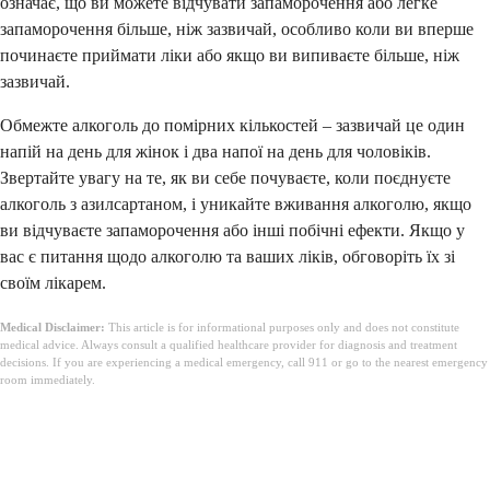
означає, що ви можете відчувати запаморочення або легке
запаморочення більше, ніж зазвичай, особливо коли ви вперше
починаєте приймати ліки або якщо ви випиваєте більше, ніж
зазвичай.
Обмежте алкоголь до помірних кількостей – зазвичай це один
напій на день для жінок і два напої на день для чоловіків.
Звертайте увагу на те, як ви себе почуваєте, коли поєднуєте
алкоголь з азилсартаном, і уникайте вживання алкоголю, якщо
ви відчуваєте запаморочення або інші побічні ефекти. Якщо у
вас є питання щодо алкоголю та ваших ліків, обговоріть їх зі
своїм лікарем.
Medical Disclaimer:
This article is for informational purposes only and does not constitute
medical advice. Always consult a qualified healthcare provider for diagnosis and treatment
decisions. If you are experiencing a medical emergency, call 911 or go to the nearest emergency
room immediately.