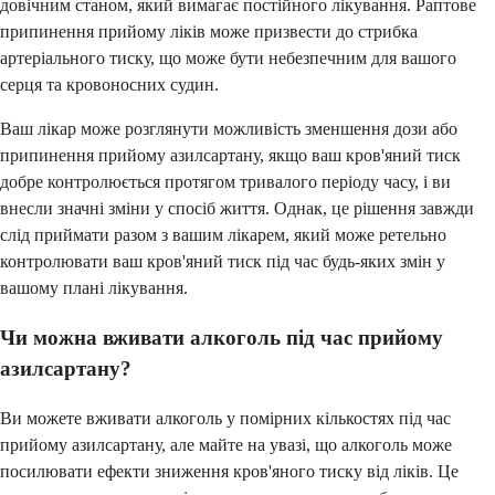
довічним станом, який вимагає постійного лікування. Раптове
припинення прийому ліків може призвести до стрибка
артеріального тиску, що може бути небезпечним для вашого
серця та кровоносних судин.
Ваш лікар може розглянути можливість зменшення дози або
припинення прийому азилсартану, якщо ваш кров'яний тиск
добре контролюється протягом тривалого періоду часу, і ви
внесли значні зміни у спосіб життя. Однак, це рішення завжди
слід приймати разом з вашим лікарем, який може ретельно
контролювати ваш кров'яний тиск під час будь-яких змін у
вашому плані лікування.
Чи можна вживати алкоголь під час прийому
азилсартану?
Ви можете вживати алкоголь у помірних кількостях під час
прийому азилсартану, але майте на увазі, що алкоголь може
посилювати ефекти зниження кров'яного тиску від ліків. Це