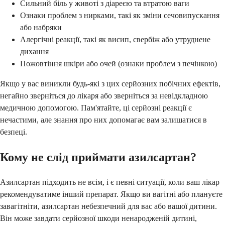
Сильний біль у животі з діареєю та втратою ваги
Ознаки проблем з нирками, такі як зміни сечовипускання
або набряки
Алергічні реакції, такі як висип, свербіж або утруднене
дихання
Пожовтіння шкіри або очей (ознаки проблем з печінкою)
Якщо у вас виникли будь-які з цих серйозних побічних ефектів,
негайно зверніться до лікаря або зверніться за невідкладною
медичною допомогою. Пам'ятайте, ці серйозні реакції є
нечастими, але знання про них допомагає вам залишатися в
безпеці.
Кому не слід приймати азилсартан?
Азилсартан підходить не всім, і є певні ситуації, коли ваш лікар
рекомендуватиме інший препарат. Якщо ви вагітні або плануєте
завагітніти, азилсартан небезпечний для вас або вашої дитини.
Він може завдати серйозної шкоди ненародженій дитині,