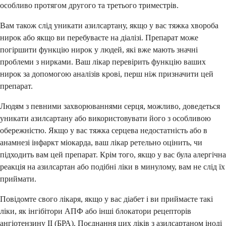
особливо протягом другого та третього триместрів.
Вам також слід уникати азилсартану, якщо у вас тяжка хвороба
нирок або якщо ви перебуваєте на діалізі. Препарат може
погіршити функцію нирок у людей, які вже мають значні
проблеми з нирками. Ваш лікар перевірить функцію ваших
нирок за допомогою аналізів крові, перш ніж призначити цей
препарат.
Людям з певними захворюваннями серця, можливо, доведеться
уникати азилсартану або використовувати його з особливою
обережністю. Якщо у вас тяжка серцева недостатність або в
анамнезі інфаркт міокарда, ваш лікар ретельно оцінить, чи
підходить вам цей препарат. Крім того, якщо у вас була алергічна
реакція на азилсартан або подібні ліки в минулому, вам не слід їх
приймати.
Повідомте свого лікаря, якщо у вас діабет і ви приймаєте такі
ліки, як інгібітори АПФ або інші блокатори рецепторів
ангіотензину II (БРА). Поєднання цих ліків з азилсартаном іноді