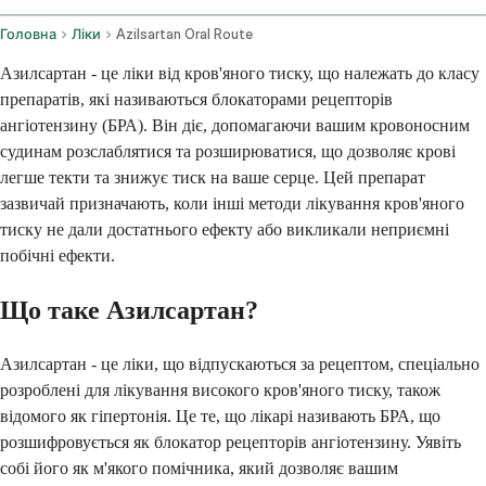
Головна
Ліки
Azilsartan Oral Route
Азилсартан - це ліки від кров'яного тиску, що належать до класу
препаратів, які називаються блокаторами рецепторів
ангіотензину (БРА). Він діє, допомагаючи вашим кровоносним
судинам розслаблятися та розширюватися, що дозволяє крові
легше текти та знижує тиск на ваше серце. Цей препарат
зазвичай призначають, коли інші методи лікування кров'яного
тиску не дали достатнього ефекту або викликали неприємні
побічні ефекти.
Що таке Азилсартан?
Азилсартан - це ліки, що відпускаються за рецептом, спеціально
розроблені для лікування високого кров'яного тиску, також
відомого як гіпертонія. Це те, що лікарі називають БРА, що
розшифровується як блокатор рецепторів ангіотензину. Уявіть
собі його як м'якого помічника, який дозволяє вашим