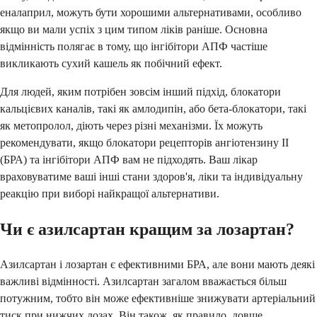
еналаприл, можуть бути хорошими альтернативами, особливо
якщо ви мали успіх з цим типом ліків раніше. Основна
відмінність полягає в тому, що інгібітори АПФ частіше
викликають сухий кашель як побічний ефект.
Для людей, яким потрібен зовсім інший підхід, блокатори
кальцієвих каналів, такі як амлодипін, або бета-блокатори, такі
як метопролол, діють через різні механізми. Їх можуть
рекомендувати, якщо блокатори рецепторів ангіотензину II
(БРА) та інгібітори АПФ вам не підходять. Ваш лікар
враховуватиме ваші інші стани здоров'я, ліки та індивідуальну
реакцію при виборі найкращої альтернативи.
Чи є азилсартан кращим за лозартан?
Азилсартан і лозартан є ефективними БРА, але вони мають деякі
важливі відмінності. Азилсартан загалом вважається більш
потужним, тобто він може ефективніше знижувати артеріальний
тиск при нижчих дозах. Він також, як правило, довше