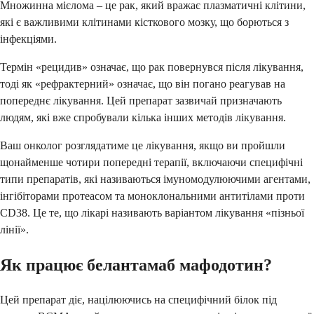
Множинна мієлома – це рак, який вражає плазматичні клітини,
які є важливими клітинами кісткового мозку, що борються з
інфекціями.
Термін «рецидив» означає, що рак повернувся після лікування,
тоді як «рефрактерний» означає, що він погано реагував на
попереднє лікування. Цей препарат зазвичай призначають
людям, які вже спробували кілька інших методів лікування.
Ваш онколог розглядатиме це лікування, якщо ви пройшли
щонайменше чотири попередні терапії, включаючи специфічні
типи препаратів, які називаються імуномодулюючими агентами,
інгібіторами протеасом та моноклональними антитілами проти
CD38. Це те, що лікарі називають варіантом лікування «пізньої
лінії».
Як працює белантамаб мафодотин?
Цей препарат діє, націлюючись на специфічний білок під