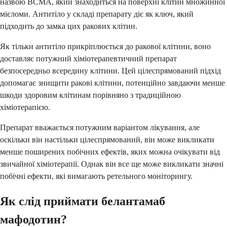
назвою BCMA, який знаходиться на поверхні клітин множинної
мієломи. Антитіло у складі препарату діє як ключ, який
підходить до замка цих ракових клітин.
Як тільки антитіло прикріплюється до ракової клітини, воно
доставляє потужний хіміотерапевтичний препарат
безпосередньо всередину клітини. Цей цілеспрямований підхід
допомагає знищити ракові клітини, потенційно завдаючи менше
шкоди здоровим клітинам порівняно з традиційною
хіміотерапією.
Препарат вважається потужним варіантом лікування, але
оскільки він настільки цілеспрямований, він може викликати
менше поширених побічних ефектів, яких можна очікувати від
звичайної хіміотерапії. Однак він все ще може викликати значні
побічні ефекти, які вимагають ретельного моніторингу.
Як слід приймати белантамаб
мафодотин?