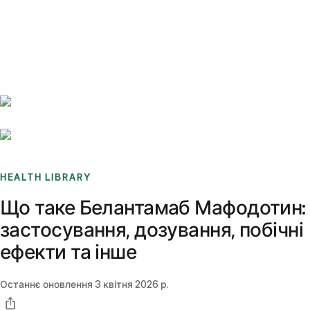
Benchmarks
Stories
FAQ
Sign up / Log in
HEALTH LIBRARY
Що таке Белантамаб Мафодотин:
застосування, дозування, побічні
ефекти та інше
Останнє оновлення
3 квітня 2026 р.