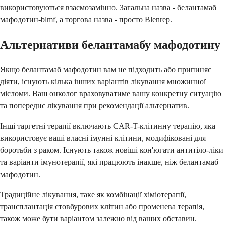
використовуються взаємозамінно. Загальна назва - белантамаб
мафодотин-blmf, а торгова назва - просто Blenrep.
Альтернативи белантамабу мафодотину
Якщо белантамаб мафодотин вам не підходить або припиняє
діяти, існують кілька інших варіантів лікування множинної
мієломи. Ваш онколог враховуватиме вашу конкретну ситуацію
та попереднє лікування при рекомендації альтернатив.
Інші таргетні терапії включають CAR-T-клітинну терапію, яка
використовує ваші власні імунні клітини, модифіковані для
боротьби з раком. Існують також новіші кон'югати антитіло-ліки
та варіанти імунотерапії, які працюють інакше, ніж белантамаб
мафодотин.
Традиційне лікування, таке як комбінації хіміотерапії,
трансплантація стовбурових клітин або променева терапія,
також може бути варіантом залежно від ваших обставин.