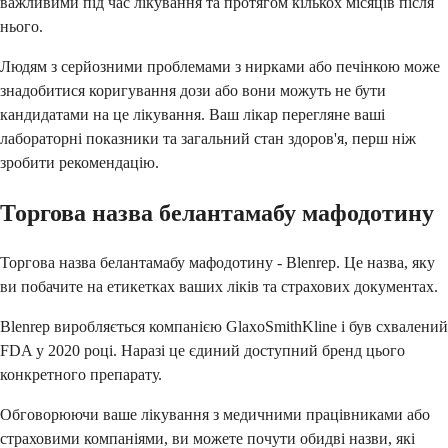
важливими під час лікування та протягом кількох місяців після
нього.
Людям з серйозними проблемами з нирками або печінкою може
знадобитися коригування дози або вони можуть не бути
кандидатами на це лікування. Ваш лікар перегляне ваші
лабораторні показники та загальний стан здоров'я, перш ніж
зробити рекомендацію.
Торгова назва белантамабу мафодотину
Торгова назва белантамабу мафодотину - Blenrep. Це назва, яку
ви побачите на етикетках ваших ліків та страхових документах.
Blenrep виробляється компанією GlaxoSmithKline і був схвалений
FDA у 2020 році. Наразі це єдиний доступний бренд цього
конкретного препарату.
Обговорюючи ваше лікування з медичними працівниками або
страховими компаніями, ви можете почути обидві назви, які