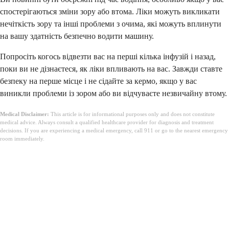
спостерігаються зміни зору або втома. Ліки можуть викликати
нечіткість зору та інші проблеми з очима, які можуть вплинути
на вашу здатність безпечно водити машину.
Попросіть когось відвезти вас на перші кілька інфузій і назад,
поки ви не дізнаєтеся, як ліки впливають на вас. Завжди ставте
безпеку на перше місце і не сідайте за кермо, якщо у вас
виникли проблеми із зором або ви відчуваєте незвичайну втому.
Medical Disclaimer:
This article is for informational purposes only and does not constitute
medical advice. Always consult a qualified healthcare provider for diagnosis and treatment
decisions. If you are experiencing a medical emergency, call 911 or go to the nearest emergency
room immediately.