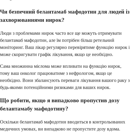
Чи безпечний белантамаб мафодотин для людей із
захворюваннями нирок?
Люди з проблемами нирок часто все ще можуть отримувати
белантамаб мафодотин, але їм потрібен більш ретельний
моніторинг. Ваш лікар регулярно перевірятиме функцію нирок і
може скоригувати графік лікування, якщо це необхідно.
Сама множинна мієлома може впливати на функцію нирок,
тому ваш онколог працюватиме з нефрологом, якщо це
необхідно. Вони збалансують переваги лікування вашого раку з
будь-якими потенційними ризиками для ваших нирок.
Що робити, якщо я випадково пропустив дозу
белантамабу мафодотину?
Оскільки белантамаб мафодотин вводиться в контрольованих
медичних умовах, ви випадково не пропустите дозу вдома.