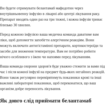
Ви будете отримувати белантамаб мафодотин через
внутрішньовенну інфузію в лікарні або центрі лікування раку.
Препарат вводять один раз на три тижні, і кожна інфузія триває
близько 30 хвилин.
Перед кожною інфузією ваша медична команда даватиме вам
ліки, щоб допомогти запобігти алергічним реакціям. Вони
можуть включати антигістамінні препарати, кортикостероїди та
засоби для зниження температури. Вам не потрібно робити
нічого особливого з їжею чи напоями перед лікуванням.
Ваша команда охорони здоров'я буде уважно стежити за вами під
час і після кожної інфузії на предмет будь-яких негайних реакцій.
Вони також регулярно перевірятимуть показники крові та інші
важливі лабораторні показники, щоб переконатися, що ваш
організм добре переносить лікування.
Як довго слід приймати белантамаб