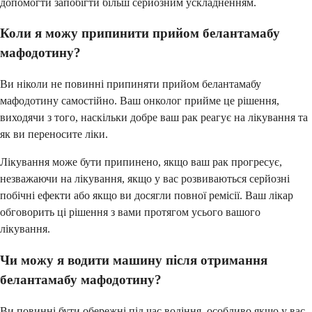
допомогти запобігти більш серйозним ускладненням.
Коли я можу припинити прийом белантамабу
мафодотину?
Ви ніколи не повинні припиняти прийом белантамабу
мафодотину самостійно. Ваш онколог прийме це рішення,
виходячи з того, наскільки добре ваш рак реагує на лікування та
як ви переносите ліки.
Лікування може бути припинено, якщо ваш рак прогресує,
незважаючи на лікування, якщо у вас розвиваються серйозні
побічні ефекти або якщо ви досягли повної ремісії. Ваш лікар
обговорить ці рішення з вами протягом усього вашого
лікування.
Чи можу я водити машину після отримання
белантамабу мафодотину?
Ви повинні бути обережні під час водіння, особливо якщо у вас