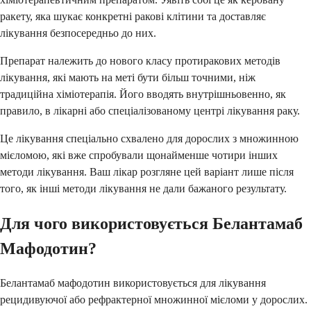
ракету, яка шукає конкретні ракові клітини та доставляє
лікування безпосередньо до них.
Препарат належить до нового класу протиракових методів
лікування, які мають на меті бути більш точними, ніж
традиційна хіміотерапія. Його вводять внутрішньовенно, як
правило, в лікарні або спеціалізованому центрі лікування раку.
Це лікування спеціально схвалено для дорослих з множинною
мієломою, які вже спробували щонайменше чотири інших
методи лікування. Ваш лікар розгляне цей варіант лише після
того, як інші методи лікування не дали бажаного результату.
Для чого використовується Белантамаб
Мафодотин?
Белантамаб мафодотин використовується для лікування
рецидивуючої або рефрактерної множинної мієломи у дорослих.