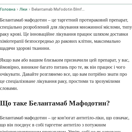
Головна
Ліки
Belantamab Mafodotin Blmf Intravenous Route
Белантамаб мафодотин – це таргетний протираковий препарат,
спеціально розроблений для лікування множинної мієломи, типу
раку крові. Це інноваційне лікування працює шляхом доставки
хіміотерапії безпосередньо до ракових клітин, максимально
щадячи здорові тканини.
Якщо вам або вашим близьким призначили цей препарат, у вас,
ймовірно, виникне багато питань про те, як він працює і чого
очікувати. Давайте розглянемо все, що вам потрібно знати про
це спеціалізоване лікування раку, простими та зрозумілими
словами.
Що таке Белантамаб Мафодотин?
Белантамаб мафодотин – це кон'югат антитіло-ліки, що означає,
що він поєднує в собі таргетне антитіло з потужним
хіміотерапевтичним препаратом. Уявіть собі це як керовану