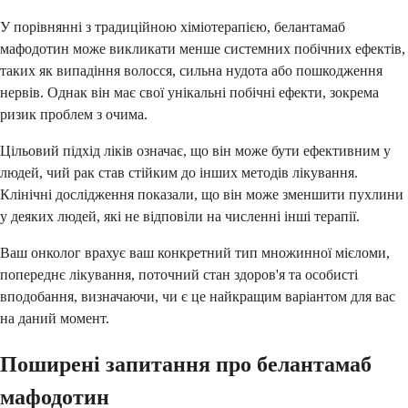
У порівнянні з традиційною хіміотерапією, белантамаб
мафодотин може викликати менше системних побічних ефектів,
таких як випадіння волосся, сильна нудота або пошкодження
нервів. Однак він має свої унікальні побічні ефекти, зокрема
ризик проблем з очима.
Цільовий підхід ліків означає, що він може бути ефективним у
людей, чий рак став стійким до інших методів лікування.
Клінічні дослідження показали, що він може зменшити пухлини
у деяких людей, які не відповіли на численні інші терапії.
Ваш онколог врахує ваш конкретний тип множинної мієломи,
попереднє лікування, поточний стан здоров'я та особисті
вподобання, визначаючи, чи є це найкращим варіантом для вас
на даний момент.
Поширені запитання про белантамаб
мафодотин