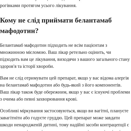
рогівками протягом усього лікування.
Кому не слід приймати белантамаб
мафодотин?
Белантамаб мафодотин підходить не всім пацієнтам з
множинною мієломою. Ваш лікар ретельно оцінить, чи
підходить вам це лікування, виходячи з вашого загального стану
здоров'я та історії хвороби.
Вам не слід отримувати цей препарат, якщо у вас відома алергія
на белантамаб мафодотин або будь-який з його компонентів.
Ваш лікар також буде обережним, якщо у вас є існуючі проблеми
з очима або певні захворювання крові.
Особливі міркування застосовуються, якщо ви вагітні, плануєте
завагітніти або годуєте груддю. Цей препарат може завдати
шкоди ненародженій дитині, тому надійні засоби контрацепції є