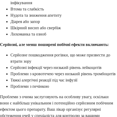
інфікування
Втома та слабкість
Нудота та зниження апетиту
Діарея або запор
Шкірний висип або свербіж
Лихоманка та озноб
Серйозні, але менш поширені побічні ефекти включають:
Серйозне пошкодження рогівки, що може призвести до
втрати зору
Серйозні інфекції через низький рівень лейкоцитів
Проблеми з кровотечею через низький рівень тромбоцитів
Тяжкі алергічні реакції під час інфузії
Проблеми з печінкою
Проблеми з очима заслуговують на особливу увагу, оскільки
вони є найбільш унікальним і потенційно серйозним побічним
ефектом цього препарату. Ваш лікар організує регулярні
обстеження очей у спеціаліста для контролю за вашими