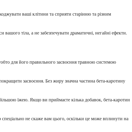
коджувати ваші клітини та сприяти старінню та різним
 вашого тіла, а не забезпечувати драматичні, негайні ефекти.
, тобто для його правильного засвоєння травною системою
о покращити засвоєння. Без жиру значна частина бета-каротину
йбільшою їжею. Якщо ви приймаєте кілька добавок, бета-каротин
 спеціально не скаже вам цього, оскільки це може вплинути на