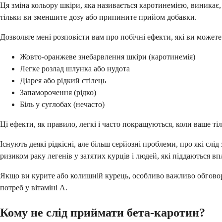
Ця зміна кольору шкіри, яка називається каротинемією, виникає
тільки ви зменшите дозу або припините прийом добавки.
Дозвольте мені розповісти вам про побічні ефекти, які ви може
Жовто-оранжеве знебарвлення шкіри (каротинемія)
Легке розлад шлунка або нудота
Діарея або рідкий стілець
Запаморочення (рідко)
Біль у суглобах (нечасто)
Ці ефекти, як правило, легкі і часто покращуються, коли ваше ті
Існують деякі рідкісні, але більш серйозні проблеми, про які сл
ризиком раку легенів у затятих курців і людей, які піддаються вп
Якщо ви курите або колишній курець, особливо важливо обгово
потреб у вітаміні А.
Кому не слід приймати бета-каротин?