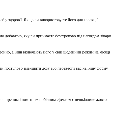
б у здоров'ї. Якщо ви використовуєте його для корекції
 добавкою, яку ви приймаєте безстроково під наглядом лікаря.
зонно, а інші включають його у свій щоденний режим на місяці
іти поступово зменшити дозу або перевести вас на іншу форму
ш поширеним і помітним побічним ефектом є нешкідливе жовто-