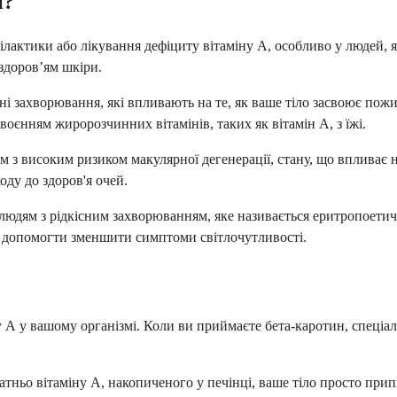
н?
актики або лікування дефіциту вітаміну А, особливо у людей, я
здоров’ям шкіри.
ні захворювання, які впливають на те, як ваше тіло засвоює пож
своєнням жиророзчинних вітамінів, таких як вітамін А, з їжі.
 з високим ризиком макулярної дегенерації, стану, що впливає 
ду до здоров'я очей.
людям з рідкісним захворюванням, яке називається еритропоетич
е допомогти зменшити симптоми світлочутливості.
у А у вашому організмі. Коли ви приймаєте бета-каротин, спеці
атньо вітаміну А, накопиченого у печінці, ваше тіло просто при