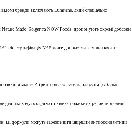
і відомі бренди включають Lumitene, який спеціально
к Nature Made, Solgar та NOW Foods, пропонують окремі добавки
ША) або сертифікація NSF може допомогти вам визначити
добавки вітаміну А (ретинол або ретинілпальмітат) є більш
 людей, які хочуть отримати кілька поживних речовин в одній
антин. Ці формули можуть забезпечити ширший антиоксидантний