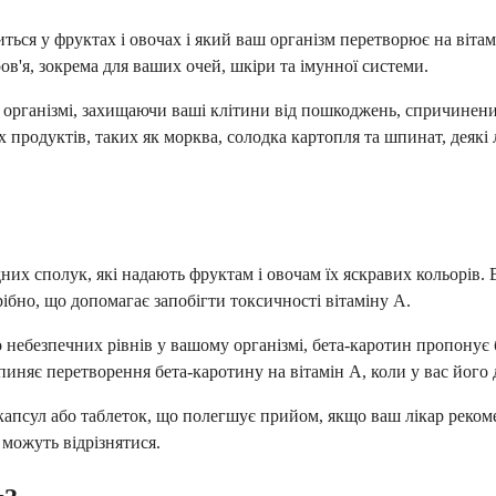
ься у фруктах і овочах і який ваш організм перетворює на віта
ов'я, зокрема для ваших очей, шкіри та імунної системи.
організмі, захищаючи ваші клітини від пошкоджень, спричинен
 продуктів, таких як морква, солодка картопля та шпинат, деякі
дних сполук, які надають фруктам і овочам їх яскравих кольорів
ібно, що допомагає запобігти токсичності вітаміну А.
о небезпечних рівнів у вашому організмі, бета-каротин пропонує
иняє перетворення бета-каротину на вітамін А, коли у вас його 
апсул або таблеток, що полегшує прийом, якщо ваш лікар рекомен
можуть відрізнятися.