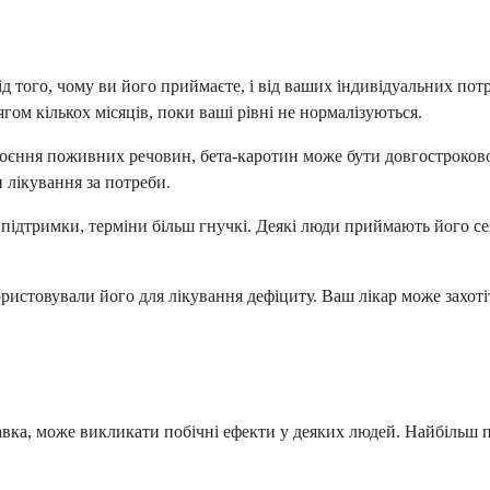
 того, чому ви його приймаєте, і від ваших індивідуальних потре
ом кількох місяців, поки ваші рівні не нормалізуються.
оєння поживних речовин, бета-каротин може бути довгостроковою
 лікування за потреби.
підтримки, терміни більш гнучкі. Деякі люди приймають його се
ристовували його для лікування дефіциту. Ваш лікар може захот
добавка, може викликати побічні ефекти у деяких людей. Найбіль