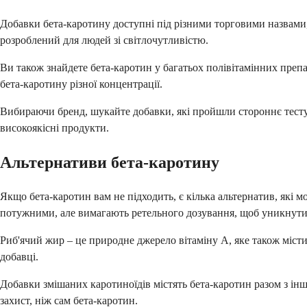
Добавки бета-каротину доступні під різними торговими назвами,
розроблений для людей зі світлочутливістю.
Ви також знайдете бета-каротин у багатьох полівітамінних преп
бета-каротину різної концентрації.
Вибираючи бренд, шукайте добавки, які пройшли стороннє тест
високоякісні продукти.
Альтернативи бета-каротину
Якщо бета-каротин вам не підходить, є кілька альтернатив, які 
потужними, але вимагають ретельного дозування, щоб уникнути
Риб'ячий жир – це природне джерело вітаміну А, яке також міст
добавці.
Добавки змішаних каротиноїдів містять бета-каротин разом з і
захист, ніж сам бета-каротин.