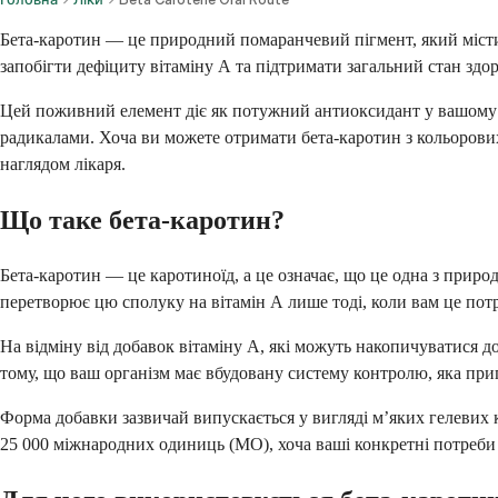
Бета-каротин — це природний помаранчевий пігмент, який містит
запобігти дефіциту вітаміну А та підтримати загальний стан здор
Цей поживний елемент діє як потужний антиоксидант у вашому 
радикалами. Хоча ви можете отримати бета-каротин з кольорових
наглядом лікаря.
Що таке бета-каротин?
Бета-каротин — це каротиноїд, а це означає, що це одна з приро
перетворює цю сполуку на вітамін А лише тоді, коли вам це потр
На відміну від добавок вітаміну А, які можуть накопичуватися д
тому, що ваш організм має вбудовану систему контролю, яка прип
Форма добавки зазвичай випускається у вигляді м’яких гелевих к
25 000 міжнародних одиниць (МО), хоча ваші конкретні потреби 