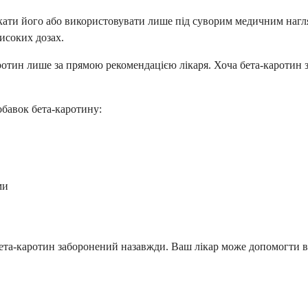
икати його або використовувати лише під суворим медичним нагля
исоких дозах.
ротин лише за прямою рекомендацією лікаря. Хоча бета-каротин за
бавок бета-каротину:
ми
 бета-каротин заборонений назавжди. Ваш лікар може допомогти в