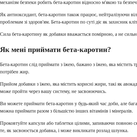
механізм безпеки робить бета-каротин відносно м'якою та безп
Як антиоксидант, бета-каротин також працює, нейтралізуючи віл
проблемам зі здоров'ям. Бета-каротин по суті діє як захисник к
Сила бета-каротину як добавки вважається помірною, а не сильно
Як мені приймати бета-каротин?
Бета-каротин слід приймати з їжею, бажано з їжею, яка містить
потрібен жир.
Прийом добавки з їжею, яка містить корисні жири, такі як авока
може пройти через вашу систему, не засвоюючись.
Ви можете приймати бета-каротин у будь-який час доби, але ба
можна приймати разом з більшістю інших вітамінів і мінералів.
Проковтуйте капсули або таблетки цілими, запиваючи повною скл
те, як засвоюється добавка, і може викликати розлад шлунка.