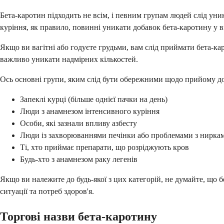
Бета-каротин підходить не всім, і певним групам людей слід ун
куріння, як правило, повинні уникати добавок бета-каротину у в
Якщо ви вагітні або годуєте грудьми, вам слід приймати бета-ка
важливо уникати надмірних кількостей.
Ось основні групи, яким слід бути обережними щодо прийому до
Запеклі курці (більше однієї пачки на день)
Люди з анамнезом інтенсивного куріння
Особи, які зазнали впливу азбесту
Люди із захворюваннями печінки або проблемами з нирка
Ті, хто приймає препарати, що розріджують кров
Будь-хто з анамнезом раку легенів
Якщо ви належите до будь-якої з цих категорій, не думайте, що
ситуації та потреб здоров'я.
Торгові назви бета-каротину