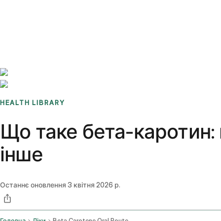
Benchmarks
Stories
FAQ
Sign up / Log in
HEALTH LIBRARY
Що таке бета-каротин: 
інше
Останнє оновлення
3 квітня 2026 р.
Головна
Ліки
Beta Carotene Oral Route