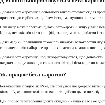
Для чого використовується бета-кароти
Добавки бета-каротину в основному використовуються для профіл
призвести до серйозних проблем із зором, імунною системою та 
Ваш лікар може порекомендувати бета-каротин, якщо у вас є пев
Крона, целіакія або кістозний фіброз, іноді мають проблеми із за
Деякі медичні працівники також призначають бета-каротин людям
є панацеєю - він найкраще працює як частина комплексного підхо
Добавки бета-каротину іноді використовуються, щоб допомогти 
надзвичайно чутливою до сонячного світла, і бета-каротин мож
Як працює бета-каротин?
Бета-каротин працює як м'яке, саморегульоване джерело вітамін
вітамін А, але лише тоді, коли ваше тіло дійсно цього потребує.
Цей процес перетворення досить складний - якщо у вас вже дост