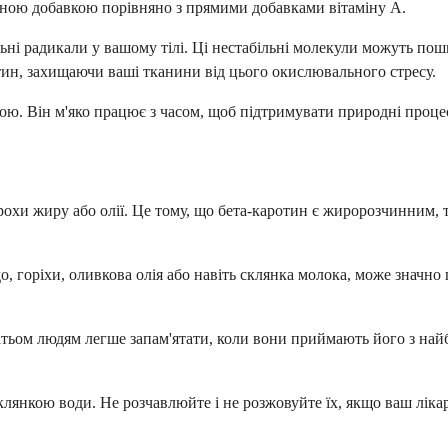
ечною добавкою порівняно з прямими добавками вітаміну А.
ьні радикали у вашому тілі. Ці нестабільні молекули можуть пош
літин, захищаючи ваші тканини від цього окислювального стресу.
ю. Він м'яко працює з часом, щоб підтримувати природні процеси
 трохи жиру або олії. Це тому, що бета-каротин є жиророзчинним
до, горіхи, оливкова олія або навіть склянка молока, може значн
гатьом людям легше запам'ятати, коли вони приймають його з на
янкою води. Не розчавлюйте і не розжовуйте їх, якщо ваш лікар