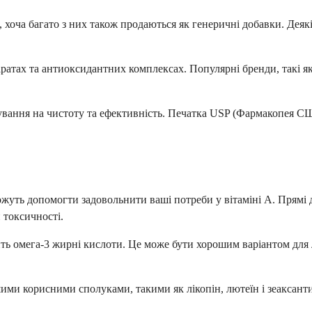
 хоча багато з них також продаються як генеричні добавки. Деяк
аратах та антиоксидантних комплексах. Популярні бренди, такі я
ування на чистоту та ефективність. Печатка USP (Фармакопея С
можуть допомогти задовольнити ваші потреби у вітаміні А. Прямі 
 токсичності.
ить омега-3 жирні кислоти. Це може бути хорошим варіантом для
ншими корисними сполуками, такими як лікопін, лютеїн і зеакс