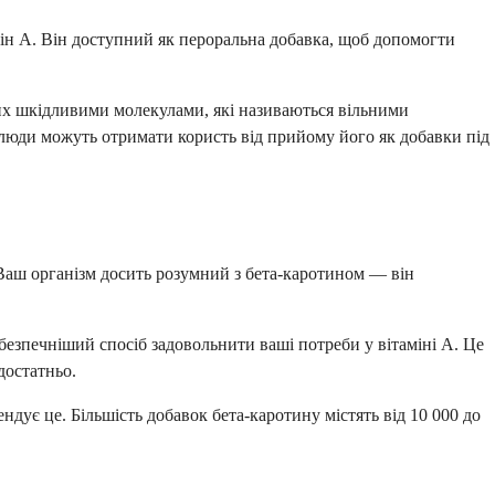
мін А. Він доступний як пероральна добавка, щоб допомогти
их шкідливими молекулами, які називаються вільними
 люди можуть отримати користь від прийому його як добавки під
. Ваш організм досить розумний з бета-каротином — він
 безпечніший спосіб задовольнити ваші потреби у вітаміні А. Це
достатньо.
дує це. Більшість добавок бета-каротину містять від 10 000 до