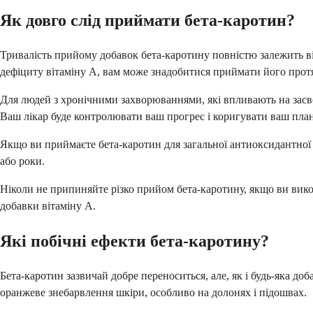
Як довго слід приймати бета-каротин?
Тривалість прийому добавок бета-каротину повністю залежить від
дефіциту вітаміну А, вам може знадобитися приймати його протяг
Для людей з хронічними захворюваннями, які впливають на засв
Ваш лікар буде контролювати ваш прогрес і коригувати ваш план
Якщо ви приймаєте бета-каротин для загальної антиоксидантної 
або роки.
Ніколи не припиняйте різко прийом бета-каротину, якщо ви вико
добавки вітаміну А.
Які побічні ефекти бета-каротину?
Бета-каротин зазвичай добре переноситься, але, як і будь-яка 
оранжеве знебарвлення шкіри, особливо на долонях і підошвах.