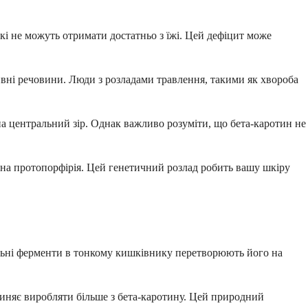
кі не можуть отримати достатньо з їжі. Цей дефіцит може
ивні речовини. Люди з розладами травлення, такими як хвороба
на центральний зір. Однак важливо розуміти, що бета-каротин не
на протопорфірія. Цей генетичний розлад робить вашу шкіру
альні ферменти в тонкому кишківнику перетворюють його на
пиняє виробляти більше з бета-каротину. Цей природний