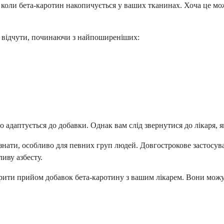
, коли бета-каротин накопичується у ваших тканинах. Хоча це мо
те відчути, починаючи з найпоширеніших:
ло адаптується до добавки. Однак вам слід звернутися до лікаря,
ід знати, особливо для певних груп людей. Довгострокове застосу
ливу азбесту.
рити прийом добавок бета-каротину з вашим лікарем. Вони можу