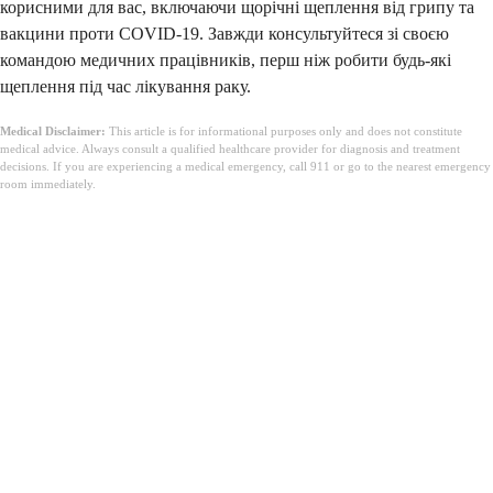
корисними для вас, включаючи щорічні щеплення від грипу та
вакцини проти COVID-19. Завжди консультуйтеся зі своєю
командою медичних працівників, перш ніж робити будь-які
щеплення під час лікування раку.
Medical Disclaimer:
This article is for informational purposes only and does not constitute
medical advice. Always consult a qualified healthcare provider for diagnosis and treatment
decisions. If you are experiencing a medical emergency, call 911 or go to the nearest emergency
room immediately.