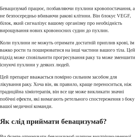
Бевацизумаб працює, позбавляючи пухлини кровопостачання, а
не безпосередньо вбиваючи ракові клітини. Він блокує VEGF,
білок, який сигналізує вашому організму про необхідність
вирощування нових кровоносних судин до пухлин.
Коли пухлини не можуть отримати достатній приплив крові, їм
важко рости та поширюватися на інші частини вашого тіла. Цей
підхід може сповільнити прогресування раку та може зменшити
існуючі пухлини у деяких людей.
Цей препарат вважається помірно сильним засобом для
лікування раку. Хоча він, як правило, краще переноситься, ніж
традиційна хіміотерапія, він все ще може викликати значні
побічні ефекти, які вимагають ретельного спостереження з боку
вашої медичної команди.
Як слід приймати бевацизумаб?
Ви будете отримувати бевацизумаб шляхом внутрішньовенної