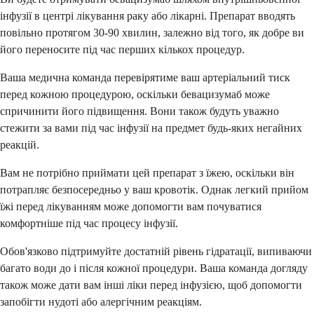
інфузії в центрі лікування раку або лікарні. Препарат вводять
повільно протягом 30-90 хвилин, залежно від того, як добре ви
його переносите під час перших кількох процедур.
Ваша медична команда перевірятиме ваш артеріальний тиск
перед кожною процедурою, оскільки бевацизумаб може
спричинити його підвищення. Вони також будуть уважно
стежити за вами під час інфузії на предмет будь-яких негайних
реакцій.
Вам не потрібно приймати цей препарат з їжею, оскільки він
потрапляє безпосередньо у ваш кровотік. Однак легкий прийом
їжі перед лікуванням може допомогти вам почуватися
комфортніше під час процесу інфузії.
Обов'язково підтримуйте достатній рівень гідратації, випиваючи
багато води до і після кожної процедури. Ваша команда догляду
також може дати вам інші ліки перед інфузією, щоб допомогти
запобігти нудоті або алергічним реакціям.