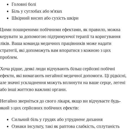
Головні болі
Біль у суглобах або м'язах
Шкірний висип або сухість шкіри
Цими поширеними побічними ефектами, як правило, можна
керувати за допомогою підтримуючої терапії та коригування
ліків. Ваша команда медичних працівників може надати
стратегії, які допоможуть вам впоратися з кожною з цих
проблем.
Хоча рідше, деякі люди відчувають більш серйозні побічні
ефекти, які вимагають негайної медичної допомоги. Ці рідкісні,
але значні ускладнення можуть вплинути на ваше серце, легені
або інші життєво важливі органи.
Негайно зверніться до свого лікаря, якщо ви відчуваєте будь-
який з цих серйозних побічних ефектів:
Сильний біль у грудях або утруднене дихання
Ознаки інсульту, такі як раптова слабкість, сплутаність