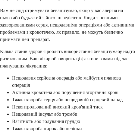
Вам не слід отримувати бевацизумаб, якщо у вас алергія на
нього або будь-який з його інгредієнтів. Люди з певними
захворюваннями серця, нещодавніми операціями або активними
проблемами з кровотечею, як правило, не можуть безпечно
приймати цей препарат.
Кілька станів здоров'я роблять використання бевацизумабу надто
ризикованим. Ваш лікар обговорить ці фактори з вами під час
планування лікування:
Нещодавня серйозна операція або майбутня планова
операція
Активна кровотеча або порушення згортання крові
Тяжка хвороба серця або нещодавній серцевий напад
Неконтрольований високий кров'яний тиск
Нещодавній інсульт або тромби
Вагітність або годування груддю
Тяжка хвороба нирок або печінки