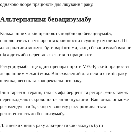
однаково добре працюють для лікування раку.
Альтернативи бевацизумабу
Кілька інших ліків працюють подібно до бевацизумабу,
націлюючись на утворення кровоносних судин у пухлинах. Ці
альтернативи можуть бути варіантами, якщо бевацизумаб вам не
підходить або перестає ефективно працювати.
Рамуцирумаб – ще один препарат проти VEGF, який працює за
дещо іншим механізмом. Він схвалений для певних типів раку
шлунка, легень та колоректального раку.
Інші таргетні терапії, такі як афліберцепт та регорафеніб, також
перешкоджають кровопостачанню пухлини. Ваш онколог може
рекомендувати їх, якщо у вашому раку розвивається
резистентність до бевацизумабу.
Для деяких видів раку альтернативою можуть бути