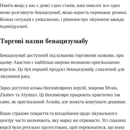
Навіть якщо у вас є деякі з цих станів, ваш онколог все одно
може розглянути бевацизумаб, якщо користь переважає ризики.
Кожна ситуація є унікальною, і рішення про лікування завжди
індивідуальні.
Торгові назви бевацизумабу
Бевацизумаб доступний під кількома торговими назвами, при
цьому Авастин є найбільш широко визнаною оригінальною
версією. Це був перший продукт бевацизумабу, схвалений для
лікування раку.
Зараз доступні кілька біосимілярних версій, зокрема Mvasi,
Zirabev та Alymsys. Ці біосиміляри працюють практично так
само, як оригінальний Avastin, але можуть коштувати дешевше.
Ваше страхове покриття та вподобання щодо лікувального
центру часто визначають, яку марку ви отримаєте. Усі схвалені
версії були ретельно протестовані, щоб переконатися, що вони