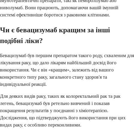
імунотерапевтичні препарати, такі як пембролізумаб або
ниволумаб. Вони працюють, допомагаючи вашій імунній
системі ефективніше боротися з раковими клітинами.
Чи є бевацизумаб кращим за інші
подібні ліки?
Бевацизумаб був першим препаратом такого роду, схваленим для
лікування раку, що дало лікарям найбільший досвід його
використання. Чи є він «кращим», залежить від вашого
конкретного типу раку, загального стану здоров'я та
індивідуальної реакції.
Для деяких видів раку, таких як колоректальний рак та рак
легень, бевацизумаб був ретельно вивчений і показав
покращення результатів у поєднанні з хіміотерапією.
Дослідження, що підтверджують його використання при цих
видах раку, є особливо переконливими.