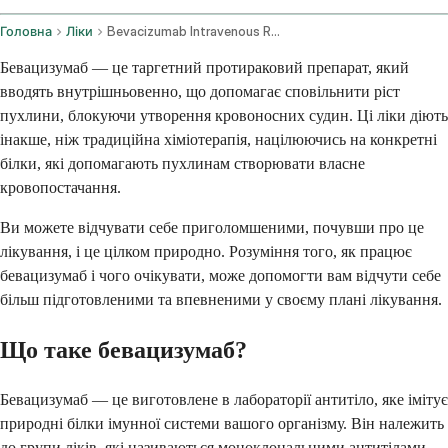
Головна
Ліки
Bevacizumab Intravenous Route
Бевацизумаб — це таргетний протираковий препарат, який
вводять внутрішньовенно, що допомагає сповільнити ріст
пухлини, блокуючи утворення кровоносних судин. Ці ліки діють
інакше, ніж традиційна хіміотерапія, націлюючись на конкретні
білки, які допомагають пухлинам створювати власне
кровопостачання.
Ви можете відчувати себе приголомшеними, почувши про це
лікування, і це цілком природно. Розуміння того, як працює
бевацизумаб і чого очікувати, може допомогти вам відчути себе
більш підготовленими та впевненими у своєму плані лікування.
Що таке бевацизумаб?
Бевацизумаб — це виготовлене в лабораторії антитіло, яке імітує
природні білки імунної системи вашого організму. Він належить
до групи ліків, які називаються моноклональними антитілами,