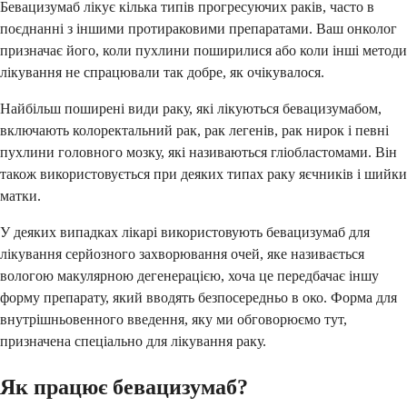
Бевацизумаб лікує кілька типів прогресуючих раків, часто в
поєднанні з іншими протираковими препаратами. Ваш онколог
призначає його, коли пухлини поширилися або коли інші методи
лікування не спрацювали так добре, як очікувалося.
Найбільш поширені види раку, які лікуються бевацизумабом,
включають колоректальний рак, рак легенів, рак нирок і певні
пухлини головного мозку, які називаються гліобластомами. Він
також використовується при деяких типах раку яєчників і шийки
матки.
У деяких випадках лікарі використовують бевацизумаб для
лікування серйозного захворювання очей, яке називається
вологою макулярною дегенерацією, хоча це передбачає іншу
форму препарату, який вводять безпосередньо в око. Форма для
внутрішньовенного введення, яку ми обговорюємо тут,
призначена спеціально для лікування раку.
Як працює бевацизумаб?