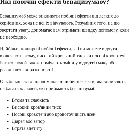
Які побічні ефекти бевацизумабу?
Бевацизумаб може викликати побічні ефекти від легких до
серйозних, хоча не всі їх відчувають. Розуміння того, на що
звертати увагу, допомагає вам отримати швидку допомогу, коли
це необхідно.
Найбільш поширені побічні ефекти, які ви можете відчути,
включають втому, високий кров'яний тиск та носові кровотечі.
Багато людей також помічають зміни у відчутті смаку або
розвивають виразки в роті.
Ось більш часто повідомлювані побічні ефекти, які впливають
на багатьох людей, які приймають бевацизумаб:
Втома та слабкість
Високий кров'яний тиск
Носові кровотечі або кровоточивість ясен
Діарея або запор
Втрата апетиту