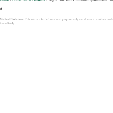
d
Medical Disclaimer:
This article is for informational purposes only and does not constitute med
immediately.