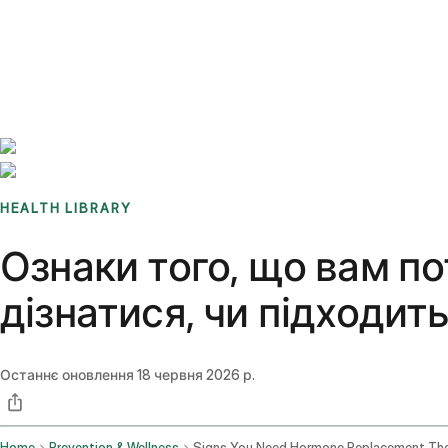
Benchmarks
Stories
FAQ
Sign up / Log in
HEALTH LIBRARY
Ознаки того, що вам по
дізнатися, чи підходит
Останнє оновлення
18 червня 2026 р.
Home
Prevention & Wellness
Signs You Need Hormone Replacement Th