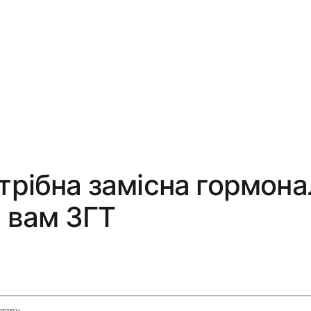
трібна замісна гормона
ь вам ЗГТ
erapy