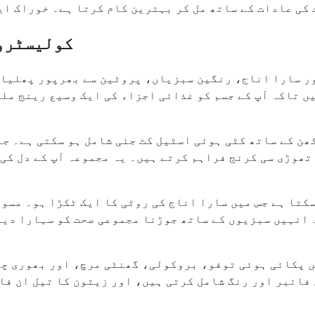
 کی عادات کے ساتھ مل کر بہترین کام کرتا ہے۔ خوراک ای
کولیسٹرول
ر سارا اناج، رنگین سبزیاں، پروٹین سے بھرپور پھلیاں،
ں تاکہ آپ کے جسم کو غذائی اجزاء کی ایک وسیع رینج مل
ھن کے ساتھ کٹی ہوئی اسٹیل کٹ جئی شامل ہو سکتی ہے۔ ج
تھوڑی سی کرنج فراہم کرتے ہیں۔ یہ مجموعہ آپ کے دل کی 
کتا ہے جس میں سارا اناج کی روٹی کا ایک ٹکڑا ہو۔ مسو
ں پکائی ہوئی توفو، بروکولی، گھنٹی مرچ، اور بھوری چا
فائبر اور رنگ شامل کرتی ہیں، اور زیتون کا تیل ان فا