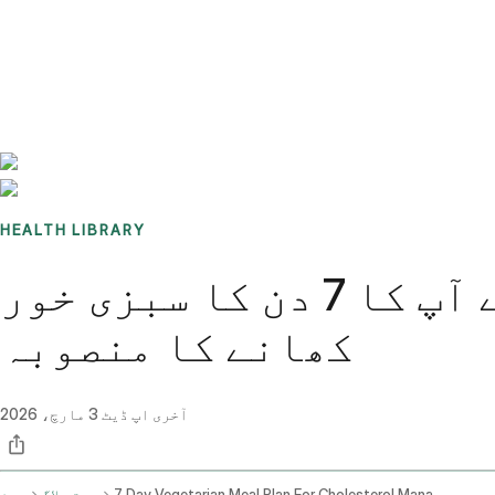
Benchmarks
Stories
FAQ
Sign up / Log in
HEALTH LIBRARY
قدرتی طور پر کولیسٹرول کو کنٹرول کرنے کے لیے آپ کا 7 دن کا سبزی خور
کھانے کا منصوبہ
آخری اپ ڈیٹ
3 مارچ، 2026
7 Day Vegetarian Meal Plan For Cholesterol Management
صحت بلاگ
ہوم