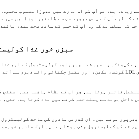
ے زیادہ ہے، تو آپ کو اس بارے میں تھوڑا مغلوب محسوس ہ
نے کے لیے آپ کے پاس موجود سب سے طاقتور اوزاروں میں س
جس کا مطلب ہے کہ وہ آپ کے جسم کے ساتھ صحت مند، پائید
سبزی خور غذا کولیسٹ
 ہے کیونکہ یہ سیر شدہ چربی اور کولیسٹرول کے اہم غذا
گوشت، مکھن، اور مکمل چکنائی والے ڈیری سے آتے ہیں۔ جب آپ کم سیر شدہ چربی ک
لنشیل فائبر ہوتا ہے، جو آپ کے نظام ہاضمہ میں اسفنج ک
یں داخل ہونے سے پہلے ختم کرنے میں مدد کرتا ہے۔ جئی، 
ھرپور ہوتے ہیں۔ ان قدرتی مادوں کی ساخت کولیسٹرول سے
، تو کم کولیسٹرول جذب ہوتا ہے۔ یہ ایک سادہ، خوبصورت