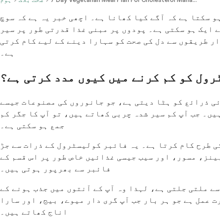
و سکتا ہے کہ آگے کیا کھانا ہے۔ اچھی خبر یہ ہے کہ سوچ
ے ایک ہو سکتی ہے۔ پودوں پر مبنی غذا قدرتی طور پر سیر
ار طریقوں سے دل کی صحت کو سہارا دینے کے لیے کام کرتی
ہے۔
رول کو کم کرنے میں کیوں مدد کرتی ہے؟
ئی ذرائع کو ہٹا دیتی ہے، جو جانوروں کی مصنوعات جیسے
ھاتے ہیں، تو آپ کا جگر کم LDL کولیسٹرول پیدا کرتا ہے، وہ قسم جو آپ کی شریانوں میں
جمع ہو سکتی ہے۔
ی طرح کام کرتا ہے۔ یہ فائبر کولیسٹرول کے ذرات سے جڑ
بینز، مسور، اور سیب جیسی غذائیں خاص طور پر اس قسم کے
فائبر سے بھرپور ہوتی ہیں۔
 ملتی جلتی ہے، لہذا وہ آپ کے آنتوں میں جذب ہونے کے
 عمل ہے جو ہر بار جب آپ گری دار میوے، بیج، اور سارا
اناج کھاتے ہیں۔