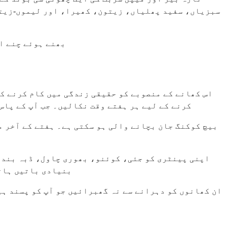
سبزیاں، سفید پھلیاں، زیتون، کھیرا، اور لیموں-زیتون
بھنے ہوئے چنے ا
اس کھانے کے منصوبے کو حقیقی زندگی میں کام کرنے ک
کرنے کے لیے ہر ہفتے وقت نکالیں۔ جب آپ کے پاس
بیچ کوکنگ جان بچانے والی ہو سکتی ہے۔ ہفتے کے آخر م
اپنی پینٹری کو جئی، کوئنو، بھوری چاول، ڈبہ بند پ
بنیادی باتیں ہاتھ
ان کھانوں کو دہرانے سے نہ گھبرائیں جو آپ کو پسند ہی