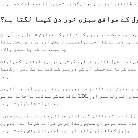
ک طاقتور اوزار ہے، لیکن یہ تصویر کا صرف ایک حصہ ہے۔
 کے موافق سبزی خور دن کیسا لگتا ہے؟
 اور صحت مند چربی کے ذرائع کا توازن شامل ہے۔ آپ دن
ے۔ ہر کھانے کا احساس اطمینان بخش اور پرورش بخش ہونا
چاہیے، نہ کہ پابندی والا۔
ئی گھلنشیل فائبر فراہم کرتی ہے، بیر اینٹی آکسیڈینٹ
مدد کرتا ہے جبکہ آپ کو دوپہر کے کھانے تک بھرا رکھتا
ہے۔
ر پروٹین اور فائبر سے بھرپور ہوتے ہیں، اور جب انہیں
باقاعدگی سے کھایا جاتا ہے تو LDL کولیسٹرول کو کم کرنے میں مدد کرتے دکھایا گیا ہے۔ انہیں سبزیوں کے ساتھ جوڑنا مجموعی صحت کو سہارا دینے والے وٹامنز اور
معدنیات شامل کرتا ہے۔
ول کے ساتھ بنائی گئی اسٹر فرائی کے بارے میں سوچیں۔
ئدہ مند مونو ان سیچوریٹڈ چربی فراہم کرتا ہے۔ بھوری
چاول کھانے کو پائیدار اور اطمینان بخش رکھتا ہے۔