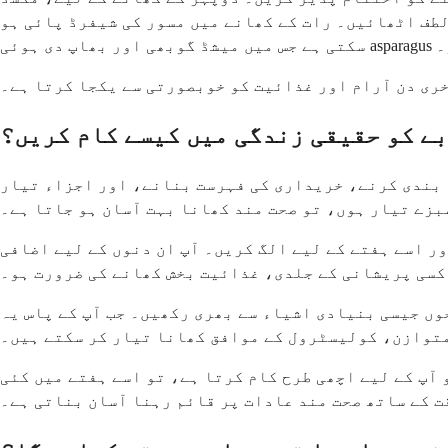
لطف اٹھائیں۔ رات کے کھانے میں مسور کی شیفرڈ پائی ہو
 دی ہوئی asparagus ہو۔
خری دن آرام اور غذائیت کو خوبصورتی سے یکجا کرتا ہے۔
بے کو حقیقی زندگی میں کیسے کام کریں؟
 بندی کرنے، خریداری کی فہرست بنانے، اور اجزاء تیار
بزے تیار ہوں، تو صحت مند کھانا بہت آسان ہو جاتا ہے۔
ر اسے ہفتے کے لیے الگ کریں۔ آپ ان دنوں کے لیے اضافی
 کسی پریشانی کے جلدی، غذائیت بخش کھانے کی ضرورت ہو۔
ں جیسی بنیادی اشیاء سے بھری رکھیں۔ جب آپ کے پاس یہ
متوازن، کولیسٹرول کے موافق کھانا تیار کر سکتے ہیں۔
 آپ کے لیے اچھی طرح کام کرتا ہے، تو اسے ہفتے میں کئی
 کے ساتھ صحت مند عادات پر قائم رہنا آسان بناتی ہے۔