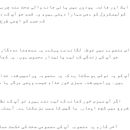
ایک اور فائدہ پودوں میں پائی جانے والی صحت مند چربی
کے جسم کو اچھی طرح 
اس منصوبے میں غوطہ لگانے سے پہلے، یہ سمجھنا مددگار 
جو آپ کی زندگی کے لیے پائیدار محسوس ہوں۔ یہ کھا
آپ کو یہ نوٹس ہو سکتا ہے کہ یہ منصوبہ پراسیس شدہ غذ
ہیں۔ پراسیس شدہ سبزی خور غذا، جیسے ویجی برگر یا م
اگر آپ سبزی خور کھانے کے لیے نئے ہیں، تو آپ کے نظ
شروع میں کچھ اپھارہ یا گیس کا سبب بن سکتا ہے۔ آہستہ 
آخر کار، یہ منصوبہ آپ کی مجموعی صحت کی حکمت عمل