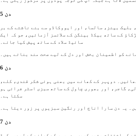
میں لاتا ہے جبکہ آپ کی توجہ پودوں پر مرکوز رہتی ہے۔
دن 5
یووکاڈو سے بنے ناشتے کے برrito سے کریں۔ دوپہر کا کھانا سارا گندم کے کریکر
کاؤ کے ساتھ بیکڈ بینگن کے سلائسز آزمائیں، جو کہ ایک
سائیڈ سلاد کے ساتھ پیش کیا جائے۔
انے کو اطمینان بخش اور دل کے لیے صحت مند بناتے ہیں۔
دن 6
ھائیں۔ دوپہر کے کھانے میں بھنی ہوئی شکر قندی، کلے،
ی، گاجر، اور بھوری چاول کے ساتھ سبزی اسٹر فرائی ہو
سکتا ہے۔
ں۔ یہ دن سارا اناج اور رنگین سبزیوں پر زور دیتا ہے۔
دن 7
تے کو اختتام پذیر کریں۔ دوپہر کے کھانے کے لیے، مکسڈ