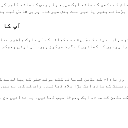
ام کے مکھن کے ساتھ ایک سیب، یا ہومس کے ساتھ گاجر کی
 بڑھائے بغیر یا غیر صحت بخش سیر شدہ چربی شامل کیے ب
آپ کا مکمل 7 دن کا سبزی 
و سہارا دینے کے طریقے سے کھانے کے لیے ایک واضح، عملی
را پودوں کے کھانوں کے گرد مرکوز ہیں۔ آپ اپنی بھوک، 
اور بادام کے مکھن کے ساتھ کٹے ہوئے جئی کے پیالے سے 
یسنگ کے ساتھ ایک بڑا سلاد کھائیں۔ رات کے کھانے میں ک
ے مکھن کے ساتھ ایک چھوٹا سیب کھائیں۔ یہ غذائیں دن ب