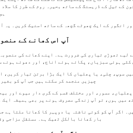
 کے تیل کے ڈریسنگ کے ساتھ بحیرہ روم کے طرز کا سلاد 
سکتی ہے جس میں میشڈ گوبھی اور بھاپ
ور انگور کے ایک چھوٹے گچھہ کے ساتھ اسنیک کریں۔ یہ آ
آپ اس کھانے کے منصو
ے لیے تھوڑی تیاری کی ضرورت ہے۔ اپنے کھانے کی منصوبہ
 کٹی ہوئی سبزیاں، پکائے ہوئے اناج، اور دھوئے ہوئے س
یں سوپ، چلی، یا پھلیاں کا ایک بڑا برتن تیار کریں، او
چیزیں منجمد کر سکتے ہیں جب آپ کو بغیر
ھلیاں، مسور، اور مختلف قسم کے گری دار میوے اور بیجو
 میں ہوں، تو آپ زندگی مصروف ہونے پر بھی ہمیشہ ایک 
ں۔ اگر آپ کو کوئی ناشتہ یا دوپہر کا کھانا ملتا ہے جو
بار کھانا بالکل ٹھیک ہے۔ مستقل مزاجی وقت