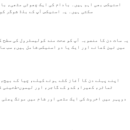
اسنیکس بھی اہم ہیں۔ بادام کی ایک چھوٹی مٹھی، باد
سکتی ہیں۔ یہ اسنیکس آپ کے بلڈ شوگر کو
یہ سات دن کا منصوبہ آپ کو صحت مند کولیسٹرول کی سطح ک
میں تین کھانے اور ایک یا دو اسنیکس شامل ہیں، سب سا
اپنے پہلے دن کا آغاز کٹے ہوئے کیلے، چیا کے بیج، 
ٹماٹر، کھیرا، کدو کے گاجر، اور لیموں-طحینی ڈر
دوپہر میں اخروٹ کی ایک مٹھی اور شام میں مونگ پھلی ک