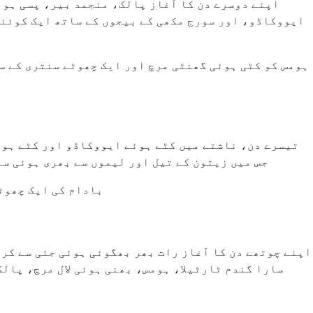
اپنے دوسرے دن کا آغاز پالک، منجمد بیر، پسی ہوئ
ایووکاڈو، اور سورج مکھی کے بیجوں کے ساتھ ایک کوئنو
ہومس کو کٹی ہوئی گھنٹی مرچ اور ایک چھوٹے سنتری کے س
تیسرے دن، ناشتے میں کٹے ہوئے ایووکاڈو اور کٹے ہوئ
جس میں زیتون کے تیل اور لیموں سے بھری ہوئی س
بادام کی ایک چھوٹ
اپنے چوتھے دن کا آغاز رات بھر بھگوئی ہوئی جئی سے کری
سارا گندم ٹارٹیلا، ہومس، بھنی ہوئی لال مرچ، پالک