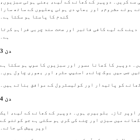
 سے کریں۔ دوپہر کے کھانے کے لیے، بھنی ہوئی سبزیوں،
ے ہوئے مشروم، اور بھاپ دی ہوئی پھلیوں کے ساتھ سارا
گندم کا پاستا ہو سکتا ہے۔
 دینے کے لیے کافی فائبر اور صحت مند چربی فراہم کرتا
ہے۔
دن 3
ں۔ دوپہر کا کھانا مسور اور سبزیوں کا سوپ ہو سکتا ہے
ئیں جس میں بوک چائے، اسنیپ مٹر، اور بھوری چاول ہوں۔
کھانے کو پائیدار اور کولیسٹرول کے موافق بناتے ہیں۔
دن 4
ر اوپر تازہ بلوبیری ہوں۔ دوپہر کے کھانے کے لیے، ایک
کھانے میں سبزی اور چنے کی کری ہو سکتی ہے جو کوئنو کے
اوپر پیش کی جائے۔