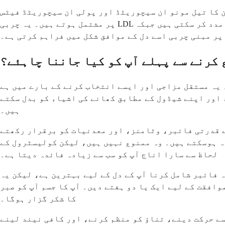
 کا تیل مونو ان سیچوریٹڈ اور پولی ان سیچوریٹڈ فیٹس
پر مشتمل ہوتے ہیں۔ یہ چربی LDL کولیسٹرول کو کم کرنے میں مدد کر سکتی ہیں جبکہ HDL کولیسٹرول کو بھی سہارا دیتی ہیں، وہ قسم جو آپ کے دل کی حفاظت کرتی ہے۔ آپ
پر مبنی چربی اسے دل کے موافق شکل میں فراہم کرتی ہے۔
 کرنے سے پہلے آپ کو کیا جاننا چاہئے؟
 یہ مستقل مزاجی اور ایسے انتخاب کرنے کے بارے میں ہے
 اور اپنے شیڈول کے مطابق کھانے کی اشیاء کو بدل سکتے
ہیں۔
نے قدرتی فائبر، وٹامنز، اور معدنیات کو برقرار رکھتے
ہ ہوسکتے ہیں۔ وہ ممنوع نہیں ہیں، لیکن کولیسٹرول کے
لحاظ سے سارا اناج آپ کو سب سے زیادہ فائدہ دیتا ہے۔
ہ فائبر شامل کرنا آپ کے دل کے لیے بہترین ہے، لیکن یہ
افقت کے لیے ایک یا دو ہفتے دیں۔ آپ کا جسم آپ کو صبر
کا شکر گزار ہوگا۔
سے حرکت دینے، تناؤ کو منظم کرنے، اور کافی نیند لینے