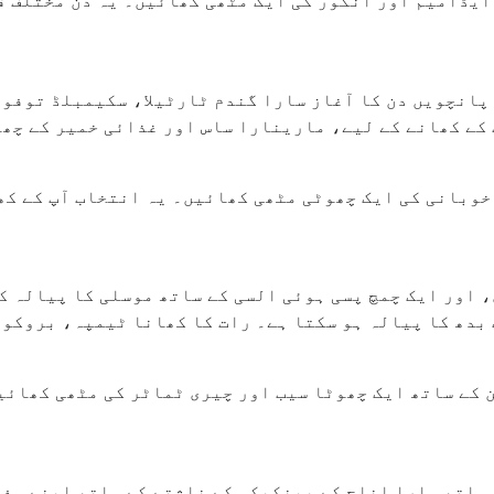
ایڈامیم اور انگور کی ایک مٹھی کھائیں۔ یہ دن مختلف قس
نچویں دن کا آغاز سارا گندم ٹارٹیلا، سکیمبلڈ توفو، بلیک بینز، سالسا، اور ا
کے کھانے کے لیے، مارینارا ساس اور غذائی خمیر کے چھڑ
خوبانی کی ایک چھوٹی مٹھی کھائیں۔ یہ انتخاب آپ کے کھ
 اور ایک چمچ پسی ہوئی السی کے ساتھ موسلی کا پیالہ ک
بدھ کا پیالہ ہو سکتا ہے۔ رات کا کھانا ٹیمپہ، بروکول
 کے ساتھ ایک چھوٹا سیب اور چیری ٹماٹر کی مٹھی کھائی
 ساتھ سارا اناج کے پینکیکس کے ناشتے کے ساتھ اپنے ہف