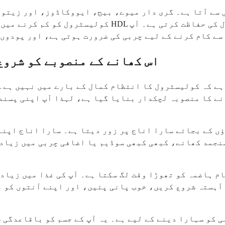
 سے آتا ہے۔ گری دار میوے، بیج، ایووکاڈوز، اور زیتون
سے کام کرنے کے لیے چربی کی ضرورت ہوتی ہے، اور پودوں 
اس کھانے کے منصوبے کو شروع
ہے کہ کولیسٹرول کا انتظام کمال کے بارے میں نہیں ہے۔
نے کا منصوبہ لچکدار بنایا گیا ہے، لہذا آپ اپنی پسند
اؤں کے بجائے سارا اناج پر زور دیتا ہے۔ سارا اناج اپ
نجمد کھانے، کبھی کبھی سوڈیم یا اضافی چربی میں زیاد
ام ہاضمہ کو تھوڑا وقت لگ سکتا ہے۔ آپ کی غذا میں زیاد
آہستہ شروع کریں، خوب پانی پئیں، اور اپنے آنتوں کو مو
ی کو سہارا دینے کے لیے ہے۔ یہ آپ کے جسم کو باقاعدگی 