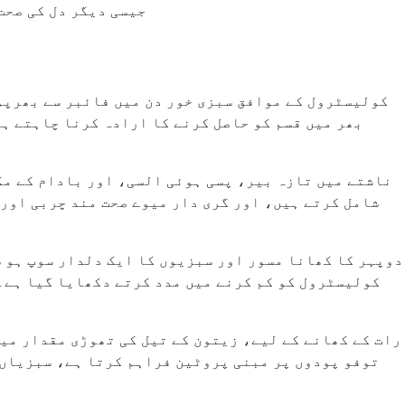
جیسی دیگر دل کی صحت
کولیسٹرول کے موافق سبزی خور دن میں فائبر سے بھرپو
بھر میں قسم کو حاصل کرنے کا ارادہ کرنا چاہتے ہی
ناشتے میں تازہ بیر، پسی ہوئی السی، اور بادام کے مک
شامل کرتے ہیں، اور گری دار میوے صحت مند چربی اور 
دوپہر کا کھانا مسور اور سبزیوں کا ایک دلدار سوپ ہو س
رات کے کھانے کے لیے، زیتون کے تیل کی تھوڑی مقدار می
توفو پودوں پر مبنی پروٹین فراہم کرتا ہے، سبزیاں 