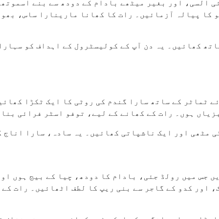
ی السی، اور بغیر میٹھے بادام کے دودھ سے بنے اسموتھی
 کا پیالہ آزمائیں۔ رات کا کھانا مارینارا ساس، بھون
اتھ کھائیں۔ یہ دن آپ کے کولیسٹرول کے اہداف کو سہارا
ے ٹماٹر کے ساتھ سارا گندم کی روٹی کا ایک ٹکڑا کھائی
بزیاں ہوں۔ رات کے کھانے کے لیے، توفو اسٹر فرائی بنا
ی مٹھی اور ایک ناشپاتی کھائیں۔ یہ سادہ، سارا اناج 
ں جس میں رولڈ جئی، بادام کا دودھ، چیا کے بیج ہوں او
، اور کدو کے گاجر سے بنی ریپ کا لطف اٹھائیں۔ رات کے 