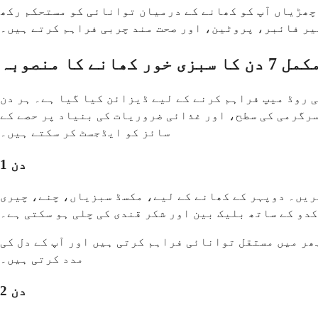
 چھڑیاں آپ کو کھانے کے درمیان توانائی کو مستحکم رکھ
غیر فائبر، پروٹین، اور صحت مند چربی فراہم کرتے ہیں۔
خور کھانے کا منصوبہ
 روڈ میپ فراہم کرنے کے لیے ڈیزائن کیا گیا ہے۔ ہر دن
سرگرمی کی سطح، اور غذائی ضروریات کی بنیاد پر حصے کے
سائز کو ایڈجسٹ کر سکتے ہیں۔
دن 1
کریں۔ دوپہر کے کھانے کے لیے، مکسڈ سبزیاں، چنے، چیری
دو کے ساتھ بلیک بین اور شکر قندی کی چلی ہو سکتی ہے۔
ھر میں مستقل توانائی فراہم کرتی ہیں اور آپ کے دل کی
مدد کرتی ہیں۔
دن 2