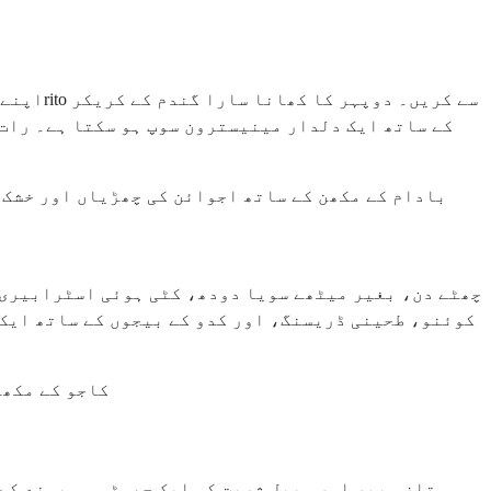
اپنے پا
کے ساتھ ایک دلدار مینیسترون سوپ ہو سکتا ہے۔ رات 
بادام کے مکھن کے ساتھ اجوائن کی چھڑیاں اور خشک 
چھٹے دن، بغیر میٹھے سویا دودھ، کٹی ہوئی اسٹرابیری،
کوئنو، طحینی ڈریسنگ، اور کدو کے بیجوں کے ساتھ ایک 
کاجو کے مکھن
تازہ بیر اور میپل شربت کی ایک چھوٹی سی بوند کے