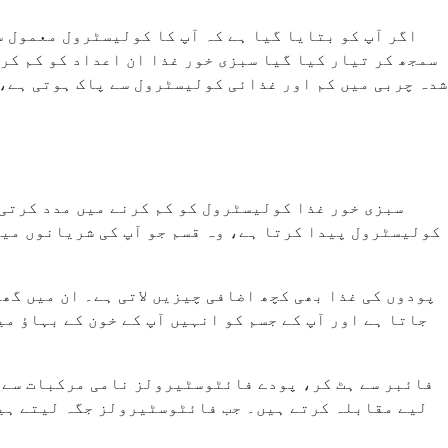
اگر آپ کو بتایا گیا ہے کہ آپ کا کولیسٹرول معمول س
سمجھ کر تیار کیا گیا سبزی خور غذا ان اعداد کو کم کر
شدہ چربی میں کم اور غذائی کولیسٹرول سے پاک ہوتی ہے، 
سبزی خور غذا کولیسٹرول کو کم کرنے میں مدد کرتی
پودوں کی غذا بھی کچھ اضافی چیزیں لاتی ہے۔ ان میں گھ
جاتا ہے اور آپ کے جسم کو انہیں آپ کے خون کے بہاؤ م
فائبر سے ہٹ کر، پودے فائٹوسٹیرولز نامی مرکبات سے ب
لیے مقابلہ کرتے ہیں۔ جب فائٹوسٹیرولز جگہ لیتے ہیں