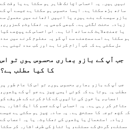
نہیں ہیں۔ یہ احساس اچانک ظاہر ہو سکتا ہے یا وقت کے
ساتھ بڑھ سکتا ہے۔ ایسا محسوس ہو سکتا ہے جیسے آپ کے
بازو سیسے کے بنے ہیں، یا انہیں اٹھانے میں معمول سے
زیادہ محنت لگتی ہے۔ کبھی کبھی یہ تھکاوٹ، کمزوری،
یا جھنجھلاہٹ کے ساتھ آتا ہے۔ اس احساس کے پیچھے کیا
ہو سکتا ہے اسے سمجھنے سے آپ کو یہ معلوم کرنے میں مدد
مل سکتی ہے کہ کب آرام کرنا ہے اور کب مدد لینی ہے۔
جب آپ کے بازو بھاری محسوس ہوں تو اس
کا کیا مطلب ہے؟
جب آپ کے بازو بھاری محسوس ہوں، تو اس کا عام طور پر
مطلب یہ ہوتا ہے کہ کوئی ایسی چیز ہے جو آپ کے پٹھوں،
اعصاب، یا خون کی نالیوں کے کام کرنے کے طریقے کو
متاثر کر رہی ہے۔ یہ احساس آپ کے جسم کا ایک اشارہ ہے
کہ کچھ توجہ کا مستحق ہے۔ یہ سادہ چیز ہو سکتی ہے جیسے
زیادہ استعمال یا پٹھوں کی تھکاوٹ۔ یا یہ اعصاب کے
مسئلے، گردش کے مسئلے، یا تناؤ کی طرف اشارہ کر سکتا