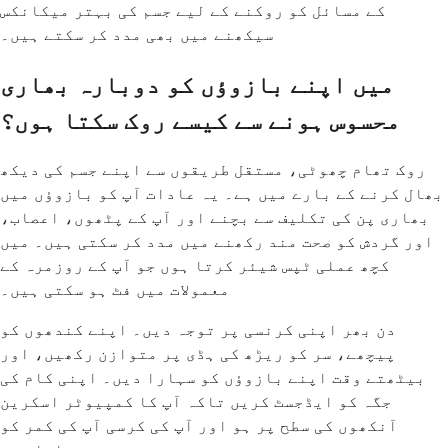
کے مسائل کو روکنے کے لیے جسم کی بہتر میکانکس
سیکھنے میں بھی مدد کر سکتے ہیں۔
میں اپنے بازوؤں کو دوبارہ بھاری
محسوس ہونے سے کیسے روک سکتا ہوں؟
روک تھام چھوٹی، مستقل طریقوں سے اپنے جسم کی دیکھ
بھال کرنے کے بارے میں ہے۔ یہ عادات آپ کو بازوؤں میں
بھاری پن کی تکلیف سے بچنے اور آپ کے پٹھوں، اعصاب،
اور گردش کو صحت مند رکھنے میں مدد کر سکتی ہیں۔ میں
کچھ عملی ٹپس شیئر کرتا ہوں جو آپ کے روزمرہ کے
معمولات میں فٹ ہو سکتی ہیں۔
دن بھر اپنی کرنسی پر توجہ دیں۔ اپنے کندھوں کو
پیچھے، سر کو ریڑھ کی ہڈی پر متوازن رکھیں، اور
بیٹھتے وقت اپنے بازوؤں کو سہارا دیں۔ اپنی کام کی
جگہ کو ایڈجسٹ کریں تاکہ آپ کا کمپیوٹر اسکرین
آنکھوں کی سطح پر ہو اور آپ کی کرسی آپ کی کمر کو