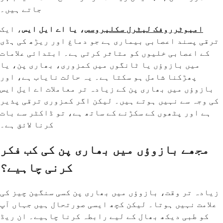
جاتے ہیں۔
امیوٹرروفک لیٹرل سکلیروسس
، یا اے ایل ایس
، ایک
ترقی پسند اعصابی بیماری ہے جو دماغ اور ریڑھ کی ہڈی
کے اعصابی خلیوں کو متاثر کرتی ہے۔ ابتدائی علامات
میں بازوؤں یا ٹانگوں میں کمزوری، بھاری پن، یا
پھڑکنا شامل ہو سکتا ہے۔ یہ حالت نایاب ہے، اور
بازوؤں میں بھاری پن کے زیادہ تر معاملات اے ایل ایس
کی وجہ سے نہیں ہوتے ہیں۔ لیکن اگر کمزوری ترقی پذیر
ہے اور پٹھوں کے سکڑنے کے ساتھ ہے، تو ڈاکٹر سے بات
کرنا لائق ہے۔
مجھے بازوؤں میں بھاری پن کی کب فکر
کرنی چاہیے؟
زیادہ تر وقت، بازوؤں میں بھاری پن کسی سنگین چیز کی
علامت نہیں ہوتا۔ لیکن کچھ ایسی صورتحال ہیں جہاں آپ
کو طبی دیکھ بھال کے لیے رابطہ کرنا چاہیے۔ ان ریڈ