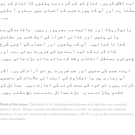
اسے تلاش کریں۔ تناؤ کو کم کرنے سے پٹھوں کا تناؤ کم ہو
سکتا ہے اور آپ کے پورے جسم کے احساس میں بہتری آ سکتی
ہے۔
ہائیڈریٹڈ اور غذائیت سے بھرپور رہیں۔ باقاعدگی سے
پانی پئیں اور غذائی اجزاء کی ایک قسم پر مشتمل
کھانا کھائیں۔ آپ کے پٹھوں اور اعصاب کو اچھی طرح
کام کرنے کے لیے ایندھن کی ضرورت ہوتی ہے، اور
چھوٹی، مستقل انتخاب وقت کے ساتھ ساتھ بڑھ جاتی ہیں۔
اپنے جسم کی سنیں اور جب ضرورت ہو تو آرام کریں۔ اگر
آپ بھاری پن یا تھکاوٹ کی ابتدائی علامات کو محسوس
کرتے ہیں، تو خود کو سست کرنے کی اجازت دیں۔ مسائل کو
جلدی پکڑنے سے وہ بڑے مسائل بننے سے بچ سکتے ہیں۔
Medical Disclaimer:
This article is for informational purposes only and does not constitute
medical advice. Always consult a qualified healthcare provider for diagnosis and treatment
decisions. If you are experiencing a medical emergency, call 911 or go to the nearest emergency
room immediately.