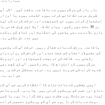
سہارا دے۔
بار بار کی سرگرمیوں سے باقاعدہ وقفے لیں۔ اگر آپ
طویل عرصے تک ٹائپ کرتے ہیں، لکھتے ہیں، یا اوزار
استعمال کرتے ہیں، تو کھینچنے اور حرکت کرنے کے لیے
ہر 30 منٹ میں رکیں۔ یہاں تک کہ ایک تیز چہل قدمی یا
بازو ہلانے سے بھی پٹھوں کی تھکاوٹ اور تناؤ کو روکنے
میں مدد مل سکتی ہے۔
باقاعدہ ورزش کے ساتھ فعال رہیں۔ حرکت آپ کے پٹھوں
کو مضبوط، اعصاب کو صحت مند، اور گردش کو رواں دواں
رکھتی ہے۔ طاقت کی تربیت، کھینچاؤ، اور ایروبک
سرگرمیوں کے امتزاج کا ہدف رکھیں۔ آپ کو کچھ بھی
شدید کرنے کی ضرورت نہیں ہے۔ نرم، مستقل حرکت وہ ہے
جو اہم ہے۔
ایسی مشقوں کے ساتھ تناؤ کا انتظام کریں جو آپ کے
دماغ اور جسم کو پرسکون کرتی ہیں۔ چاہے وہ گہری سانس
لینا ہو، جرنلنگ ہو، فطرت میں وقت گزارنا ہو، یا کسی
دوست سے بات کرنا ہو، جو آپ کو پرسکون محسوس کرائے