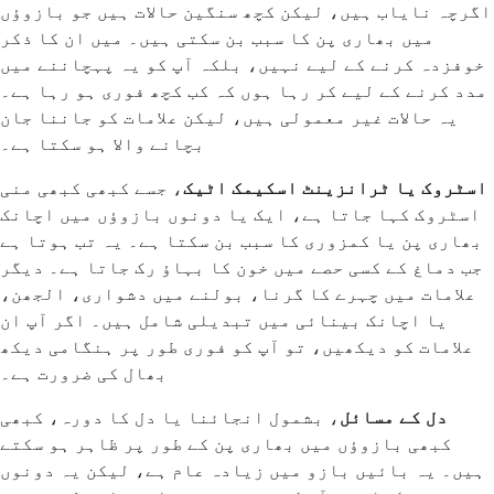
اگرچہ نایاب ہیں، لیکن کچھ سنگین حالات ہیں جو بازوؤں
میں بھاری پن کا سبب بن سکتی ہیں۔ میں ان کا ذکر
خوفزدہ کرنے کے لیے نہیں، بلکہ آپ کو یہ پہچاننے میں
مدد کرنے کے لیے کر رہا ہوں کہ کب کچھ فوری ہو رہا ہے۔
یہ حالات غیر معمولی ہیں، لیکن علامات کو جاننا جان
بچانے والا ہو سکتا ہے۔
اسٹروک یا ٹرانزینٹ اسکیمک اٹیک
، جسے کبھی کبھی منی
اسٹروک کہا جاتا ہے، ایک یا دونوں بازوؤں میں اچانک
بھاری پن یا کمزوری کا سبب بن سکتا ہے۔ یہ تب ہوتا ہے
جب دماغ کے کسی حصے میں خون کا بہاؤ رک جاتا ہے۔ دیگر
علامات میں چہرے کا گرنا، بولنے میں دشواری، الجھن،
یا اچانک بینائی میں تبدیلی شامل ہیں۔ اگر آپ ان
علامات کو دیکھیں، تو آپ کو فوری طور پر ہنگامی دیکھ
بھال کی ضرورت ہے۔
دل کے مسائل
، بشمول انجائنا یا دل کا دورہ، کبھی
کبھی بازوؤں میں بھاری پن کے طور پر ظاہر ہو سکتے
ہیں۔ یہ بائیں بازو میں زیادہ عام ہے، لیکن یہ دونوں