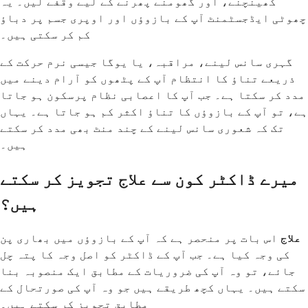
کھینچنے، اور گھومنے پھرنے کے لیے وقفے لیں۔ یہ
چھوٹی ایڈجسٹمنٹ آپ کے بازوؤں اور اوپری جسم پر دباؤ
کم کر سکتی ہیں۔
گہری سانس لینے، مراقبہ، یا یوگا جیسی نرم حرکت کے
ذریعے تناؤ کا انتظام آپ کے پٹھوں کو آرام دینے میں
مدد کر سکتا ہے۔ جب آپ کا اعصابی نظام پرسکون ہو جاتا
ہے، تو آپ کے بازوؤں کا تناؤ اکثر کم ہو جاتا ہے۔ یہاں
تک کہ شعوری سانس لینے کے چند منٹ بھی مدد کر سکتے
ہیں۔
میرے ڈاکٹر کون سے علاج تجویز کر سکتے
ہیں؟
علاج
اس بات پر منحصر ہے کہ آپ کے بازوؤں میں بھاری پن
کی وجہ کیا ہے۔ جب آپ کے ڈاکٹر کو اصل وجہ کا پتہ چل
جائے، تو وہ آپ کی ضروریات کے مطابق ایک منصوبہ بنا
سکتے ہیں۔ یہاں کچھ طریقے ہیں جو وہ آپ کی صورتحال کے
مطابق تجویز کر سکتے ہیں۔