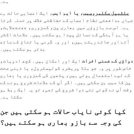
ہے۔
ملٹیپل سکلیروسیس
، یا ایم ایس
، ایک اعصابی حالت ہے
جہاں مدافعتی نظام اعصاب کے حفاظتی غلاف پر حملہ کرتا
ہے۔ اس سے بازوؤں میں بھاری پن، کمزوری، جھنجھلاہٹ،
یا ہم آہنگی کے مسائل پیدا ہو سکتے ہیں۔ علامات اکثر
آتے اور جاتے رہتے ہیں، اور وہ گرمی یا تناؤ کے ساتھ
بدتر ہو سکتے ہیں۔
دواؤں کے ضمنی اثرات
ایک اور امکان ہیں۔ کچھ ادویات،
خاص طور پر وہ جو بلڈ پریشر، کولیسٹرول، یا ذہنی صحت
کے لیے استعمال ہوتی ہیں، پٹھوں کی کمزوری یا بھاری
پن کا سبب بن سکتی ہیں۔ اگر آپ کے علامات شروع ہونے کے
وقت آپ نے کوئی نئی دوا شروع کی تھی، تو یہ ایک ربط ہو
سکتا ہے۔
کیا کوئی نایاب حالات ہو سکتی ہیں جن
کی وجہ سے بازو بھاری ہو سکتے ہیں؟