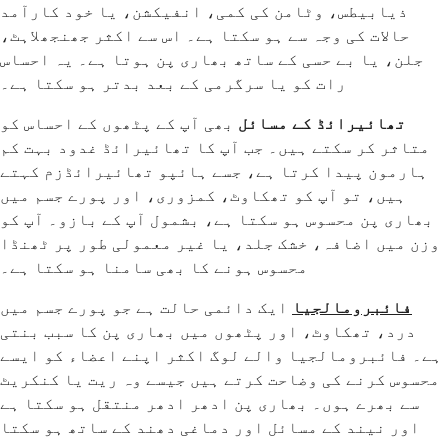
ذیابیطس، وٹامن کی کمی، انفیکشن، یا خود کارآمد
حالات کی وجہ سے ہو سکتا ہے۔ اس سے اکثر جھنجھلاہٹ،
جلن، یا بے حسی کے ساتھ بھاری پن ہوتا ہے۔ یہ احساس
رات کو یا سرگرمی کے بعد بدتر ہو سکتا ہے۔
تھائیرائڈ کے مسائل
بھی آپ کے پٹھوں کے احساس کو
متاثر کر سکتے ہیں۔ جب آپ کا تھائیرائڈ غدود بہت کم
ہارمون پیدا کرتا ہے، جسے ہائپو تھائیرائڈزم کہتے
ہیں، تو آپ کو تھکاوٹ، کمزوری، اور پورے جسم میں
بھاری پن محسوس ہو سکتا ہے، بشمول آپ کے بازو۔ آپ کو
وزن میں اضافہ، خشک جلد، یا غیر معمولی طور پر ٹھنڈا
محسوس ہونے کا بھی سامنا ہو سکتا ہے۔
فائبرومالجیا
ایک دائمی حالت ہے جو پورے جسم میں
درد، تھکاوٹ، اور پٹھوں میں بھاری پن کا سبب بنتی
ہے۔ فائبرومالجیا والے لوگ اکثر اپنے اعضاء کو ایسے
محسوس کرنے کی وضاحت کرتے ہیں جیسے وہ ریت یا کنکریٹ
سے بھرے ہوں۔ بھاری پن ادھر ادھر منتقل ہو سکتا ہے
اور نیند کے مسائل اور دماغی دھند کے ساتھ ہو سکتا