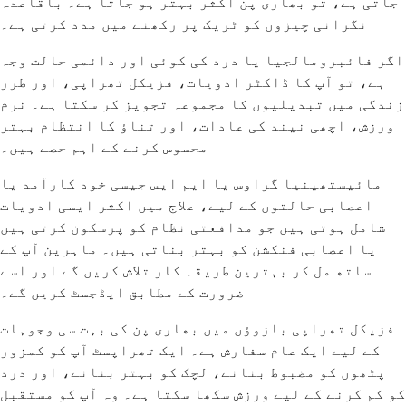
جاتی ہے، تو بھاری پن اکثر بہتر ہو جاتا ہے۔ باقاعدہ
نگرانی چیزوں کو ٹریک پر رکھنے میں مدد کرتی ہے۔
اگر فائبرومالجیا یا درد کی کوئی اور دائمی حالت وجہ
ہے، تو آپ کا ڈاکٹر ادویات، فزیکل تھراپی، اور طرز
زندگی میں تبدیلیوں کا مجموعہ تجویز کر سکتا ہے۔ نرم
ورزش، اچھی نیند کی عادات، اور تناؤ کا انتظام بہتر
محسوس کرنے کے اہم حصے ہیں۔
مائیستھینیا گراوس یا ایم ایس جیسی خود کارآمد یا
اعصابی حالتوں کے لیے، علاج میں اکثر ایسی ادویات
شامل ہوتی ہیں جو مدافعتی نظام کو پرسکون کرتی ہیں
یا اعصابی فنکشن کو بہتر بناتی ہیں۔ ماہرین آپ کے
ساتھ مل کر بہترین طریقہ کار تلاش کریں گے اور اسے
ضرورت کے مطابق ایڈجسٹ کریں گے۔
فزیکل تھراپی بازوؤں میں بھاری پن کی بہت سی وجوہات
کے لیے ایک عام سفارش ہے۔ ایک تھراپسٹ آپ کو کمزور
پٹھوں کو مضبوط بنانے، لچک کو بہتر بنانے، اور درد
کو کم کرنے کے لیے ورزش سکھا سکتا ہے۔ وہ آپ کو مستقبل