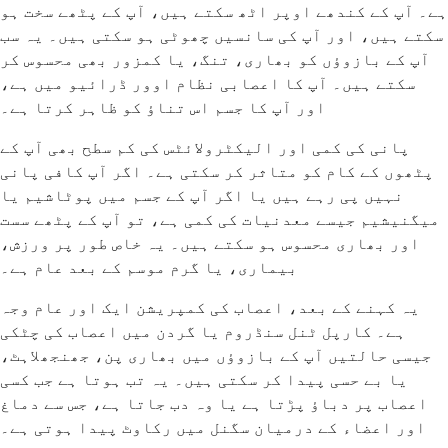
ہے۔ آپ کے کندھے اوپر اٹھ سکتے ہیں، آپ کے پٹھے سخت ہو
سکتے ہیں، اور آپ کی سانسیں چھوٹی ہو سکتی ہیں۔ یہ سب
آپ کے بازوؤں کو بھاری، تنگ، یا کمزور بھی محسوس کر
سکتے ہیں۔ آپ کا اعصابی نظام اوور ڈرائیو میں ہے،
اور آپ کا جسم اس تناؤ کو ظاہر کرتا ہے۔
پانی کی کمی اور الیکٹرولائٹس کی کم سطح بھی آپ کے
پٹھوں کے کام کو متاثر کر سکتی ہے۔ اگر آپ کافی پانی
نہیں پی رہے ہیں یا اگر آپ کے جسم میں پوٹاشیم یا
میگنیشیم جیسے معدنیات کی کمی ہے، تو آپ کے پٹھے سست
اور بھاری محسوس ہو سکتے ہیں۔ یہ خاص طور پر ورزش،
بیماری، یا گرم موسم کے بعد عام ہے۔
یہ کہنے کے بعد، اعصاب کی کمپریشن ایک اور عام وجہ
ہے۔ کارپل ٹنل سنڈروم یا گردن میں اعصاب کی چٹکی
جیسی حالتیں آپ کے بازوؤں میں بھاری پن، جھنجھلاہٹ،
یا بے حسی پیدا کر سکتی ہیں۔ یہ تب ہوتا ہے جب کسی
اعصاب پر دباؤ پڑتا ہے یا وہ دب جاتا ہے، جس سے دماغ
اور اعضاء کے درمیان سگنل میں رکاوٹ پیدا ہوتی ہے۔