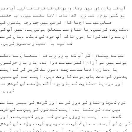
آپ کے بازوؤں میں بھاری پن کو کم کرنے کے لیے آپ گھر
پر کئی نرم، معاون اقدامات اٹھا سکتے ہیں۔ یہ حکمت
عملی سب سے اچھا کام کرتی ہیں جب وجہ پٹھوں کی
تھکاوٹ، کرنسی، یا تناؤ سے متعلق ہوتی ہے۔ میں آپ کو
ان سے واقف کراتا ہوں تاکہ آپ خود کی دیکھ بھال کرنے
کے لیے بااختیار محسوس کریں۔
سب سے پہلے، اگر آپ کے بازو زیادہ استعمال سے تھکے
ہوئے ہیں تو آرام اکثر سب سے دوا ہے۔ بار بار حرکتوں
یا بھاری اٹھانے سے چند دنوں تک گریز کر کے اپنے
پٹھوں کو صحت یاب ہونے کا وقت دیں۔ اپنے جسم کی سنیں
اور درد یا تھکاوٹ کے باوجود آگے بڑھنے کی کوشش نہ
کریں۔
نرم کھچاؤ تناؤ کو دور کرنے اور گردش کو بہتر بنانے
میں مدد کر سکتا ہے۔ اپنے کندھوں کو پیچھے کی طرف
گھمانے، اپنے بازوؤں کو سر کے اوپر کھینچنے، اور
گردن کو آہستہ سے ایک طرف سے دوسری طرف موڑنے کی کوشش
کریں۔ کھینچتے وقت آہستہ آہستہ حرکت کریں اور گہری