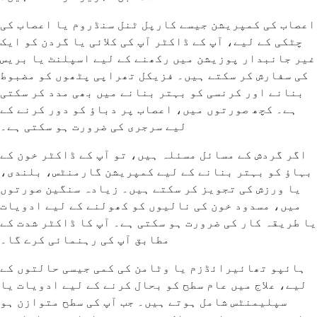
اعصاب کی کمپریشن جیسے کارپل ٹنل سنڈروم یا اعصاب کی
چٹکی کے لیے، آپ کے ڈاکٹر آپ کی کلائی یا گردن کو ایک
غیر جانبدار پوزیشن میں رکھنے کے لیے اسپلنٹ یا بریس
کی سفارش کر سکتے ہیں۔ فزیکل تھراپی پٹھوں کو مضبوط
بنانے اور کرنسی کو بہتر بنانے میں بھی مدد کر سکتی
ہے۔ کچھ صورتوں میں، اعصاب پر دباؤ کو دور کرنے کے
لیے سرجری کی ضرورت ہو سکتی ہے۔
اگر گردش کے مسائل مسئلہ ہیں، تو آپ کے ڈاکٹر خون کے
بہاؤ کو بہتر بنانے کے لیے کمپریشن گارمنٹس، بلندی،
یا ورزش کی تجویز کر سکتے ہیں۔ زیادہ سنگین صورتوں
میں، مسدود خون کی نالیوں کو کھولنے کے لیے ادویات
یا طریقہ کار کی ضرورت ہو سکتی ہے۔ آپ کا ڈاکٹر شدت کے
مطابق آپ کی رہنمائی کرے گا۔
ہائپو تھائیرائڈزم یا وٹامن کی کمی جیسی حالتوں کے
لیے، علاج میں عام سطح کو بحال کرنے کے لیے ادویات یا
سپلیمنٹس شامل ہوتے ہیں۔ جب آپ کی سطح متوازن ہو