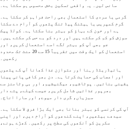
سانس لیں۔ یہ واقعی تسکین بخش محسوس ہو سکتا ہے۔
گرمی یا سردی کا استعمال بھی راحت فراہم کر سکتا ہے۔
گرم کمپریس یا ہیٹنگ پیڈ تنگ پٹھوں کو آرام دے سکتا
ہے اور خون کے بہاؤ کو بہتر بنا سکتا ہے۔ کولڈ پیک
سوزش کو کم کر سکتے ہیں اور درد کو بے حس کر سکتے ہیں۔
جو بھی آپ کو بہتر لگے اسے استعمال کریں، اور
استعمال کو ایک وقت میں تقریباً 15 سے 20 منٹ تک محدود
رکھیں۔
ہائیڈریٹڈ رہنا اور متوازن غذا کھانا آپ کے پٹھوں
اور اعصاب کی حمایت کرتا ہے۔ دن بھر کافی پانی پینا
یقینی بنائیں۔ پوٹاشیم، میگنیشیم، اور بی وٹامنز سے
بھرپور غذائیں شامل کریں، جیسے کیلے، پتے دار
سبزیاں، گری دار میوے، اور سارا اناج۔
آپ کی کرنسی کو بہتر بنانا بھی ایک بڑا فرق لا سکتا ہے۔
سیدھے بیٹھیں، اپنے کندھوں کو آرام دیں، اور اپنی
سکرین کو آنکھوں کی سطح پر رکھیں۔ کھڑے ہونے،