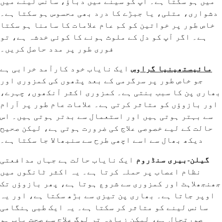
میں ہو سکتا ہے۔ آپ کو سینے میں دباؤ، سانس لینے میں
دشواری، متلی، یا جبڑے کا درد بھی محسوس ہو سکتا ہے۔
خاص طور پر خواتین کو کم عام علامات کا سامنا ہو سکتا
ہے۔ اگر آپ کو دل کے ملوث ہونے کا کوئی خدشہ ہے، تو
فوری طور پر مدد حاصل کریں۔
مائیستھینیا گراوس
ایک نایاب خود کارآمد خرابی ہے
جو خاص طور پر سرگرمی کے بعد پٹھوں کی کمزوری اور
بھاری پن کا سبب بنتی ہے۔ کمزوری اکثر آنکھوں، چہرے،
اور بازوؤں کو متاثر کرتی ہے۔ علامات عام طور پر آرام
سے بہتر ہوتی ہیں اور استعمال سے بدتر ہوتی ہیں۔ اس
حالت کے لیے خصوصی علاج کی ضرورت ہوتی ہے، لیکن صحیح
دیکھ بھال سے اسے اچھی طرح سے سنبھالا جا سکتا ہے۔
گیلن-بیری سنڈروم
ایک نایاب حالت ہے جہاں مدافعتی
نظام اعصاب پر حملہ کرتا ہے۔ یہ اکثر ٹانگوں میں
جھنجھلاہٹ اور کمزوری سے شروع ہوتا ہے، پھر بازوؤں تک
اوپر جاتا ہے۔ بھاری پن تیزی سے بڑھ سکتا ہے، اور یہ
سانس لینے کو متاثر کر سکتا ہے۔ یہ ایک طبی ہنگامی
صورتحال ہے، لیکن زیادہ تر لوگ علاج سے صحت یاب ہو