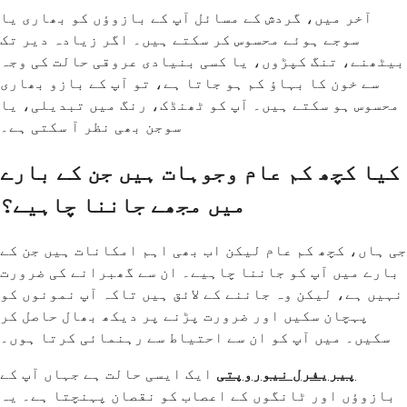
آخر میں، گردش کے مسائل آپ کے بازوؤں کو بھاری یا
سوجے ہوئے محسوس کر سکتے ہیں۔ اگر زیادہ دیر تک
بیٹھنے، تنگ کپڑوں، یا کسی بنیادی عروقی حالت کی وجہ
سے خون کا بہاؤ کم ہو جاتا ہے، تو آپ کے بازو بھاری
محسوس ہو سکتے ہیں۔ آپ کو ٹھنڈک، رنگ میں تبدیلی، یا
سوجن بھی نظر آ سکتی ہے۔
کیا کچھ کم عام وجوہات ہیں جن کے بارے
میں مجھے جاننا چاہیے؟
جی ہاں، کچھ کم عام لیکن اب بھی اہم امکانات ہیں جن کے
بارے میں آپ کو جاننا چاہیے۔ ان سے گھبرانے کی ضرورت
نہیں ہے، لیکن وہ جاننے کے لائق ہیں تاکہ آپ نمونوں کو
پہچان سکیں اور ضرورت پڑنے پر دیکھ بھال حاصل کر
سکیں۔ میں آپ کو ان سے احتیاط سے رہنمائی کرتا ہوں۔
پیریفرل نیوروپتی
ایک ایسی حالت ہے جہاں آپ کے
بازوؤں اور ٹانگوں کے اعصاب کو نقصان پہنچتا ہے۔ یہ