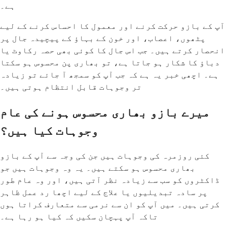
ہے۔
آپ کے بازو حرکت کرنے اور معمول کا احساس کرنے کے لیے
پٹھوں، اعصاب، اور خون کے بہاؤ کے پیچیدہ جال پر
انحصار کرتے ہیں۔ جب اس جال کا کوئی بھی حصہ رکاوٹ یا
دباؤ کا شکار ہو جاتا ہے، تو بھاری پن محسوس ہو سکتا
ہے۔ اچھی خبر یہ ہے کہ جب آپ کو سمجھ آ جائے تو زیادہ
تر وجوہات قابل انتظام ہوتی ہیں۔
میرے بازو بھاری محسوس ہونے کی عام
وجوہات کیا ہیں؟
کئی روزمرہ کی وجوہات ہیں جن کی وجہ سے آپ کے بازو
بھاری محسوس ہو سکتے ہیں۔ یہ وہ وجوہات ہیں جو
ڈاکٹروں کو سب سے زیادہ نظر آتی ہیں، اور وہ عام طور
پر سادہ تبدیلیوں یا علاج کے لیے اچھا رد عمل ظاہر
کرتی ہیں۔ میں آپ کو ان سے نرمی سے متعارف کراتا ہوں
تاکہ آپ پہچان سکیں کہ کیا ہو رہا ہے۔