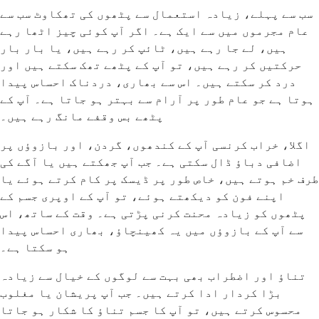
سب سے پہلے، زیادہ استعمال سے پٹھوں کی تھکاوٹ سب سے
عام مجرموں میں سے ایک ہے۔ اگر آپ کوئی چیز اٹھا رہے
ہیں، لے جا رہے ہیں، ٹائپ کر رہے ہیں، یا بار بار
حرکتیں کر رہے ہیں، تو آپ کے پٹھے تھک سکتے ہیں اور
درد کر سکتے ہیں۔ اس سے بھاری، دردناک احساس پیدا
ہوتا ہے جو عام طور پر آرام سے بہتر ہو جاتا ہے۔ آپ کے
پٹھے بس وقفے مانگ رہے ہیں۔
اگلا، خراب کرنسی آپ کے کندھوں، گردن، اور بازوؤں پر
اضافی دباؤ ڈال سکتی ہے۔ جب آپ جھکتے ہیں یا آگے کی
طرف خم ہوتے ہیں، خاص طور پر ڈیسک پر کام کرتے ہوئے یا
اپنے فون کو دیکھتے ہوئے، تو آپ کے اوپری جسم کے
پٹھوں کو زیادہ محنت کرنی پڑتی ہے۔ وقت کے ساتھ، اس
سے آپ کے بازوؤں میں یہ کھینچاؤ، بھاری احساس پیدا
ہو سکتا ہے۔
تناؤ اور اضطراب بھی بہت سے لوگوں کے خیال سے زیادہ
بڑا کردار ادا کرتے ہیں۔ جب آپ پریشان یا مغلوب
محسوس کرتے ہیں، تو آپ کا جسم تناؤ کا شکار ہو جاتا