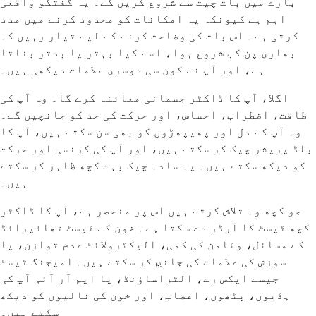
بارے میں بات چیت سے شروع کریں گے۔ یہ گفتگو واقعی
اہم ہے کیونکہ یہ امکانات کو محدود کرنے میں مدد
کرتی ہے۔ اس بات کی وضاحت کرنے کے لیے تیار رہیں کہ
بھاری پن کب شروع ہوا، اسے کیا بہتر یا بدتر بناتا
ہے، اور آپ نے کون سی دوسری علامات دیکھی ہیں۔
اگلا، آپ کا ڈاکٹر جسمانی معائنہ کرے گا۔ وہ آپ کی
طاقت، اضطراب، احساس، اور حرکت کی حد کو جانچیں گے۔
وہ آپ کے دل اور پھیپھڑوں کو بھی سن سکتے ہیں، آپ کا
بلڈ پریشر چیک کر سکتے ہیں، اور آپ کی کرنسی اور حرکت
کو دیکھ سکتے ہیں۔ یہ سادہ چیک بہت کچھ ظاہر کر سکتے
ہیں۔
جو کچھ وہ تلاش کرتے ہیں اس پر منحصر ہے، آپ کا ڈاکٹر
کچھ ٹیسٹ کا آرڈر دے سکتا ہے۔ خون کے ٹیسٹ تھائیرائڈ
کے مسائل، وٹامن کی کمی، الیکٹرولائٹ عدم توازن، یا
سوزش کی علامات کی جانچ کر سکتے ہیں۔ امیجنگ ٹیسٹ
جیسے ایکس رے، الٹراساؤنڈ، یا ایم آر آئی آپ کی
ہڈیوں، پٹھوں، اعصاب، اور خون کی نالیوں کو دیکھ
سکتے ہیں۔