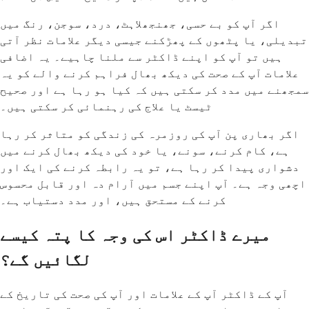
اگر آپ کو بے حسی، جھنجھلاہٹ، درد، سوجن، رنگ میں
تبدیلی، یا پٹھوں کے پھڑکنے جیسی دیگر علامات نظر آتی
ہیں تو آپ کو اپنے ڈاکٹر سے ملنا چاہیے۔ یہ اضافی
علامات آپ کے صحت کی دیکھ بھال فراہم کرنے والے کو یہ
سمجھنے میں مدد کر سکتی ہیں کہ کیا ہو رہا ہے اور صحیح
ٹیسٹ یا علاج کی رہنمائی کر سکتی ہیں۔
اگر بھاری پن آپ کی روزمرہ کی زندگی کو متاثر کر رہا
ہے، کام کرنے، سونے، یا خود کی دیکھ بھال کرنے میں
دشواری پیدا کر رہا ہے، تو یہ رابطہ کرنے کی ایک اور
اچھی وجہ ہے۔ آپ اپنے جسم میں آرام دہ اور قابل محسوس
کرنے کے مستحق ہیں، اور مدد دستیاب ہے۔
میرے ڈاکٹر اس کی وجہ کا پتہ کیسے
لگائیں گے؟
آپ کے ڈاکٹر آپ کے علامات اور آپ کی صحت کی تاریخ کے