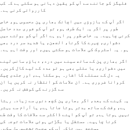
فلیگز کو جاننے سے آپ کو یقین دہانی ہو سکتی ہے کہ کب
کارروائی کرنی ہے۔
اگر آپ کے بازوؤں میں اچانک بھاری پن محسوس ہو، خاص
طور پر اگر یہ ایک طرف ہو، تو آپ کو فوری مدد حاصل
کرنی چاہیے۔ یہ خاص طور پر اہم ہے اگر آپ کو بولنے میں
دشواری، چہرے کا گرنا، الجھن، یا شدید سر درد بھی
ہو۔ یہ اسٹروک کی علامات ہو سکتی ہیں، اور وقت اہم ہے۔
اگر بھاری پن کے ساتھ سینے میں درد، دباؤ، سانس لینے
میں دشواری، یا متلی بھی ہو تو مدد کے لیے کال کریں۔
یہ دل کے مسئلے کا اشارہ ہو سکتا ہے، اور جلدی چیک
کروانا ضروری ہے۔ ان علامات کو انتظار نہ کریں یا ان
سے گزرنے کی کوشش نہ کریں۔
یہ کہنے کے بعد، اگر بھاری پن کچھ دنوں سے زیادہ رہتا
ہے، وقت کے ساتھ بدتر ہوتا جاتا ہے، یا آرام سے بہتر
نہیں ہوتا ہے، تو آپ کو اپنے ڈاکٹر سے ملاقات کا وقت طے
کرنا چاہیے۔ مستقل یا بگڑتی ہوئی علامات توجہ کی
مستحق ہیں تاکہ آپ کو صحیح تشخیص مل سکے۔