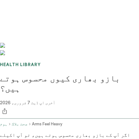
Benchmarks
Stories
FAQ
Sign up / Log in
HEALTH LIBRARY
بازو بھاری کیوں محسوس ہوتے
ہیں؟
آخری اپ ڈیٹ
7 فروری، 2026
Arms Feel Heavy
صحت بلاگ
ہوم
اگر آپ کے بازو بھاری محسوس ہوتے ہیں، تو آپ اکیلے