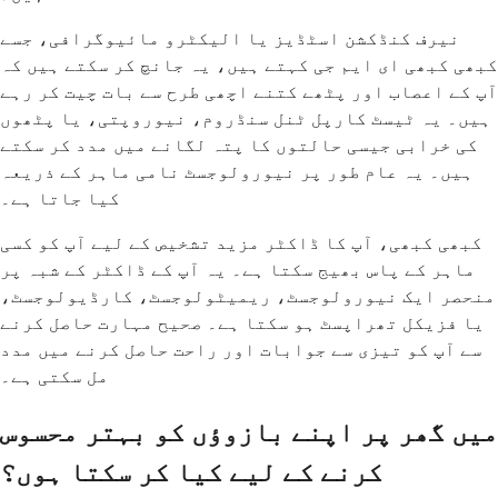
نیرف کنڈکشن اسٹڈیز یا الیکٹرو مائیوگرافی، جسے
کبھی کبھی ای ایم جی کہتے ہیں، یہ جانچ کر سکتے ہیں کہ
آپ کے اعصاب اور پٹھے کتنے اچھی طرح سے بات چیت کر رہے
ہیں۔ یہ ٹیسٹ کارپل ٹنل سنڈروم، نیوروپتی، یا پٹھوں
کی خرابی جیسی حالتوں کا پتہ لگانے میں مدد کر سکتے
ہیں۔ یہ عام طور پر نیورولوجسٹ نامی ماہر کے ذریعہ
کیا جاتا ہے۔
کبھی کبھی، آپ کا ڈاکٹر مزید تشخیص کے لیے آپ کو کسی
ماہر کے پاس بھیج سکتا ہے۔ یہ آپ کے ڈاکٹر کے شبہ پر
منحصر ایک نیورولوجسٹ، ریمیٹولوجسٹ، کارڈیولوجسٹ،
یا فزیکل تھراپسٹ ہو سکتا ہے۔ صحیح مہارت حاصل کرنے
سے آپ کو تیزی سے جوابات اور راحت حاصل کرنے میں مدد
مل سکتی ہے۔
میں گھر پر اپنے بازوؤں کو بہتر محسوس
کرنے کے لیے کیا کر سکتا ہوں؟