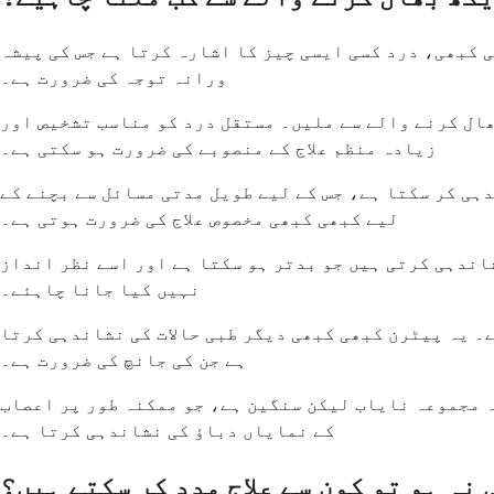
 کبھی، درد کسی ایسی چیز کا اشارہ کرتا ہے جس کی پیشہ
ورانہ توجہ کی ضرورت ہے۔
ھال کرنے والے سے ملیں۔ مستقل درد کو مناسب تشخیص اور
زیادہ منظم علاج کے منصوبے کی ضرورت ہو سکتی ہے۔
دہی کر سکتا ہے، جس کے لیے طویل مدتی مسائل سے بچنے کے
لیے کبھی کبھی مخصوص علاج کی ضرورت ہوتی ہے۔
اندہی کرتی ہیں جو بدتر ہو سکتا ہے اور اسے نظر انداز
نہیں کیا جانا چاہئے۔
ے۔ یہ پیٹرن کبھی کبھی دیگر طبی حالات کی نشاندہی کرتا
ہے جن کی جانچ کی ضرورت ہے۔
ہ مجموعہ نایاب لیکن سنگین ہے، جو ممکنہ طور پر اعصاب
کے نمایاں دباؤ کی نشاندہی کرتا ہے۔
نہ ہو تو کون سے علاج مدد کر سکتے ہیں؟