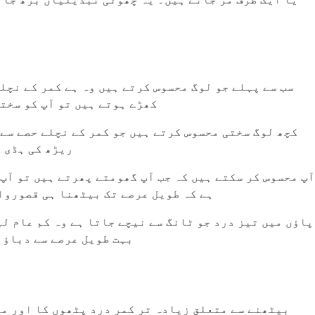
سب سے پہلے جو لوگ محسوس کرتے ہیں وہ ہے کمر کے نچل
کھڑے ہوتے ہیں تو آپ کو سخت
کچھ لوگ سختی محسوس کرتے ہیں جو کمر کے نچلے حصے سے 
ریڑھ کی ہڈی 
آپ محسوس کر سکتے ہیں کہ جب آپ گھومتے پھرتے ہیں تو آپ
ہے کہ طویل عرصے تک بیٹھنا ہی قصوروار
پاؤں میں تیز درد جو ٹانگ سے نیچے جاتا ہے وہ کم عام لی
بہت طویل عرصے سے دباؤ م
بیٹھنے سے متعلق زیادہ تر کمر درد پٹھوں کا اور مک