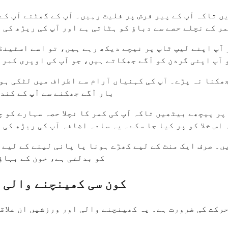
ں تاکہ آپ کے پیر فرش پر فلیٹ رہیں۔ آپ کے گھٹنے آپ کے
ر کے نچلے حصے سے دباؤ کو ہٹاتی ہے اور آپ کی ریڑھ کی 
آپ اپنے لیپ ٹاپ پر نیچے دیکھ رہے ہیں، تو اسے اسٹینڈ
 آپ اپنی گردن کو آگے جھکاتے ہیں، جو آپ کی اوپری کمر 
بار آگے جھکنے سے آپ کے کند
ر پیچھے بیٹھیں تاکہ آپ کی کمر کا نچلا حصہ سہارے کو چ
اس خلا کو پر کیا جا سکے۔ یہ سادہ اضافہ آپ کی ریڑھ کی
 سیٹ کریں۔ صرف ایک منٹ کے لیے کھڑے ہونا یا پانی لینے کے 
کو بدلتی ہے، خون کے بہاؤ
کون سی کھینچنے والی 
رکت کی ضرورت ہے۔ یہ کھینچنے والی اور ورزشیں ان علاقو