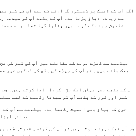
اگر آپ کے ڈیسک پر گھنٹوں گزارنے کے بعد آپ کی کمر میں
سے زیادہ دباؤ پڑتا ہے۔ آپ کے پٹھے آپ کو سیدھا رک
خاموش رہنے کے لیے نہیں بنایا گیا تھا۔ یہ سمجھنا 
جھک جاتے ہیں، تو آپ کی ریڑھ کی ہڈی کی ڈسکیں غیر م
آپ کے پٹھے بھی یہاں ایک بڑا کردار ادا کرتے ہیں۔ جب 
کمر اور کور کے پٹھے آپ کو سیدھا رکھنے کے لیے مسلس
خون کا بہاؤ بھی اہمیت رکھتا ہے۔ بیٹھنے سے آپ کے ن
غذائی اجزاء
جب آپ تھکے ہوئے ہوتے ہیں تو آپ کی کرنسی قدرتی طور پر
یا ایک طرف مڑ جاتے ہیں۔ یہ چھوٹی تبدیلیاں بڑھ جات