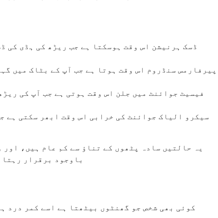
ڈسک ہرنیشن اس وقت ہوسکتا ہے جب ریڑھ کی ہڈی کی ڈ
پیرفارمس سنڈروم اس وقت ہوتا ہے جب آپ کے بٹاک میں گہر
فیسیٹ جوائنٹ میں جلن اس وقت ہوتی ہے جب آپ کی ریڑھ
سیکرو الیاک جوائنٹ کی خرابی اس وقت ابھر سکتی ہے جب 
یہ حالتیں سادہ پٹھوں کے تناؤ سے کم عام ہیں، اور و
باوجود برقرار رہتا ہ
کوئی بھی شخص جو گھنٹوں بیٹھتا ہے اسے کمر درد ہو