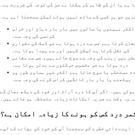
 ہے یا ان کو ظاہر کر سکتا ہے جن کی توجہ کی ضرورت ہے۔
ریں جو ہر کسی کے ساتھ نہیں ہوتے لیکن سمجھنا اہم ہے۔
 اکثر مہینوں یا سالوں میں بار بار دباؤ اور خراب
کرنسی کی وجہ سے۔
شان کرتا ہے، جس سے درد ہوتا ہے جو ڈسک کی دشواری
کی نقل کرتا ہے لیکن کہیں اور سے پیدا ہوتا ہے۔
شن میں رہنے کی وجہ سے سوج جاتے ہیں، جس سے مقامی
درد ہوتا ہے جو مخصوص حرکتوں سے بدتر ہوتا ہے۔
دم مستحکم یا سوج جاتا ہے، اکثر غیر مساوی طور پر
بیٹھنے یا بار بار ٹانگیں کراس کرنے کی وجہ سے۔
ہوتی ہیں۔ اگر آپ کا درد آرام اور خود کی دیکھ بھال کے
ہ وہ وقت ہے جب یہ امکانات زیادہ متعلقہ ہو جاتے ہیں۔
مر درد کس کو ہونے کا زیادہ امکان ہے؟
 اپنے ذاتی خطرے کو سمجھنا آپ کو خود کو بچانے کے لیے