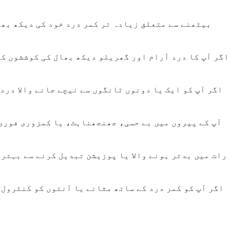
بیٹھنے سے متعلق زیادہ تر کمر درد خود کی دیکھ بھا
اگر آپ کا درد آرام اور گھریلو دیکھ بھال کی کوششوں کے
اگر آپ کو ایک یا دونوں ٹانگوں سے نیچے جانے والا درد
آپ کے پیروں میں بے حسی، جھنجھناہٹ، یا کمزوری فوری 
رات میں بدتر ہونے والا یا پوزیشن تبدیل کرنے سے بہتر 
اگر آپ کو کمر درد کے ساتھ مثانے یا آنتوں کو کنٹرول 