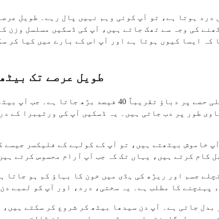
 درد ہوتا ہے، تو آپ کوئی وہم نہیں پال رہے۔ طویل عرصے
ھنے کی وجہ سے تھک جاتے ہیں، آپ کی ڈسکیں مسلسل وزن کے
کہ ایسا کیوں ہوتا ہے اور آپ اس کے بارے میں کیا کر سک
طویل عرصے تک بیٹھن
بیٹھنے سے کھڑے ہونے کے مقابلے میں آپ کی کمر کی نچلی حصے
ساوی طور پر دب جاتی ہیں۔ یہ ڈسکیں آپ کی ورٹیبرا کے د
آپ خاموش بیٹھتے ہیں، تو آپ کے کولہے کے فلیکسر جیسے ک
ل کام کرتے ہیں، یہاں تک کہ جب آپ آرام محسوس کرتے ہیں
چلے جسم اور ریڑھ کی ہڈی میں خون کا بہاؤ کم ہو جاتا ہ
 پہنچنے کا مطلب ہے۔ یہ سختی، درد، اور آپ کو لمبے دن 
 بدل جاتی ہے۔ آپ دن سیدھا بیٹھ کر شروع کر سکتے ہیں، 
ی ہیں، لیگامنٹس اور جوڑوں پر ایسے دباؤ ڈالتی ہیں جن