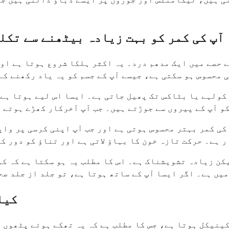
آپ کی کمر کو بہت زیادہ بیٹھنے سے تکلی
ے حصے میں ایک مدھم درد۔ یہ اکثر ہلکا شروع ہوتا ہے او
ی محسوس ہو سکتی ہے، جیسے آپ کے جسم کو یہ یاد رکھنے ک
کولہے یا بٹاکس تک پھیل جاتی ہے۔ ایسا اس لیے ہوتا ہے 
کو آپ کے پیروں سے جوڑتے ہیں۔ جب آپ آخرکار کھڑے ہوتے 
 کی کمر بہتر محسوس ہوتی ہے اور جب آپ اپنی کرسی پر وا
 ہے۔ حرکت تازہ خون کا بہاؤ لاتی ہے اور تناؤ کو دور ک
کن زیادہ تشویشناک ہے۔ اس کا مطلب یہ ہو سکتا ہے کہ کو
یں ہے۔ اگر ایسا آپ کے ساتھ ہوتا ہے، تو جلد از جلد صح
کیا
ینیکل ہوتا ہے، جس کا مطلب ہے کہ یہ تھکے ہوئے پٹھوں 