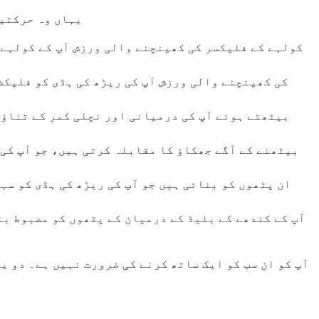
یہاں وہ حرکتیں
کولہے کے فلیکسر کی کھینچنے والی ورزش آپ کے کولہے ک
آپ کو ان سب کو ایک ساتھ کرنے کی ضرورت نہیں ہے۔ دو ی