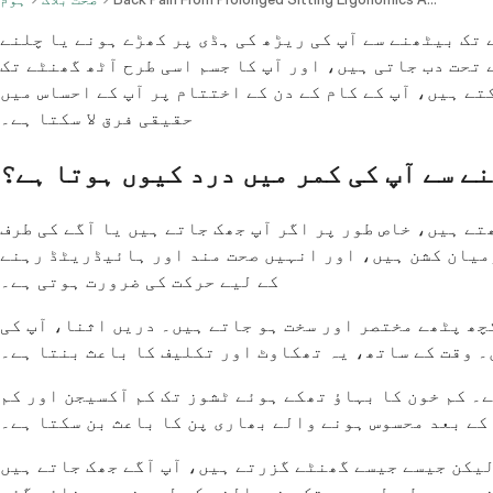
 تک بیٹھنے سے آپ کی ریڑھ کی ہڈی پر کھڑے ہونے یا چلنے
 تحت دب جاتی ہیں، اور آپ کا جسم اسی طرح آٹھ گھنٹے تک
تے ہیں، آپ کے کام کے دن کے اختتام پر آپ کے احساس میں
حقیقی فرق لا سکتا ہے۔
ے سے آپ کی کمر میں درد کیوں ہوتا ہے؟
 پر دباؤ تقریباً 40 فیصد بڑھ جاتا ہے۔ جب آپ بیٹھتے ہیں، خاص طور پر اگر آپ جھک جاتے ہیں یا آگے کی طرف
رمیان کشن ہیں، اور انہیں صحت مند اور ہائیڈریٹڈ رہنے
کے لیے حرکت کی ضرورت ہوتی ہے۔
چھ پٹھے مختصر اور سخت ہو جاتے ہیں۔ دریں اثنا، آپ کی
۔ وقت کے ساتھ، یہ تھکاوٹ اور تکلیف کا باعث بنتا ہے۔
ے۔ کم خون کا بہاؤ تھکے ہوئے ٹشوز تک کم آکسیجن اور کم
کے بعد محسوس ہونے والے بھاری پن کا باعث بن سکتا ہے۔
لیکن جیسے جیسے گھنٹے گزرتے ہیں، آپ آگے جھک جاتے ہیں
ہیں وہ طویل عرصے تک سنبھالنے کے لیے نہیں بنائے گئے