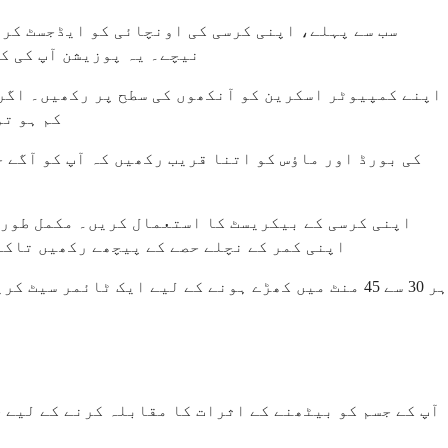
سب سے پہلے، اپنی کرسی کی اونچائی کو ایڈجسٹ کری
نیچے۔ یہ پوزیشن آپ کی کم
اپنے کمپیوٹر اسکرین کو آنکھوں کی سطح پر رکھیں۔ اگر 
کم ہو تو
اپنی کرسی کے بیکریسٹ کا استعمال کریں۔ مکمل طور پ
اپنی کمر کے نچلے حصے کے پیچھے رکھیں تاکہ 
ہر 30 سے 45 منٹ میں کھڑے ہونے کے لیے ایک ٹائمر
آپ کے جسم کو بیٹھنے کے اثرات کا مقابلہ کرنے کے لیے ح