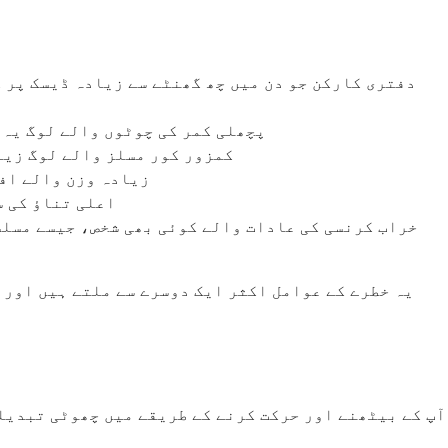
دفتری کارکن جو دن میں چھ گھنٹے سے زیادہ ڈیسک پر گ
پچھلی کمر کی چوٹوں والے لوگ یہ 
کمزور کور مسلز والے لوگ زیا
زیادہ وزن والے افر
اعلی تناؤ کی س
خراب کرنسی کی عادات والے کوئی بھی شخص، جیسے مسلس
یہ خطرے کے عوامل اکثر ایک دوسرے سے ملتے ہیں اور م
آپ کے بیٹھنے اور حرکت کرنے کے طریقے میں چھوٹی تبدیلی