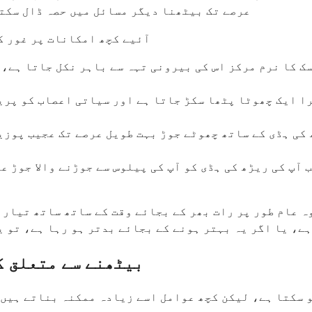
عرصے تک بیٹھنا دیگر مسائل میں حصہ ڈال سکتا
آئیے کچھ امکانات پر غور ک
سک کا نرم مرکز اس کی بیرونی تہہ سے باہر نکل جاتا ہے،
ا ایک چھوٹا پٹھا سکڑ جاتا ہے اور سیاتی اعصاب کو پری
 کی ہڈی کے ساتھ چھوٹے جوڑ بہت طویل عرصے تک عجیب پوزی
آپ کی ریڑھ کی ہڈی کو آپ کی پیلوس سے جوڑنے والا جوڑ ع
ہ عام طور پر رات بھر کے بجائے وقت کے ساتھ ساتھ تیار 
ے، یا اگر یہ بہتر ہونے کے بجائے بدتر ہو رہا ہے، تو ی
بیٹھنے سے متعلق ک
 سکتا ہے، لیکن کچھ عوامل اسے زیادہ ممکنہ بناتے ہیں۔