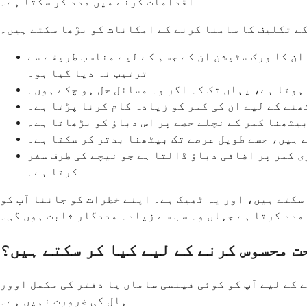
اقدامات کرنے میں مدد کر سکتا ہے۔
کے تکلیف کا سامنا کرنے کے امکانات کو بڑھا سکتے ہیں۔
ان کا ورک سٹیشن ان کے جسم کے لیے مناسب طریقے سے
ترتیب نہ دیا گیا ہو۔
وتا ہے، یہاں تک کہ اگر وہ مسائل حل ہو چکے ہوں۔
نے کے لیے ان کی کمر کو زیادہ کام کرنا پڑتا ہے۔
یٹھنا کمر کے نچلے حصے پر اس دباؤ کو بڑھاتا ہے۔
 ہیں، جسے طویل عرصے تک بیٹھنا بدتر کر سکتا ہے۔
 کمر پر اضافی دباؤ ڈالتا ہے جو نیچے کی طرف سفر
کرتا ہے۔
سکتے ہیں، اور یہ ٹھیک ہے۔ اپنے خطرات کو جاننا آپ کو
مدد کرتا ہے جہاں وہ سب سے زیادہ مددگار ثابت ہوں گی۔
ت محسوس کرنے کے لیے کیا کر سکتے ہیں؟
 کے لیے آپ کو کوئی فینسی سامان یا دفتر کی مکمل اوور
ہال کی ضرورت نہیں ہے۔