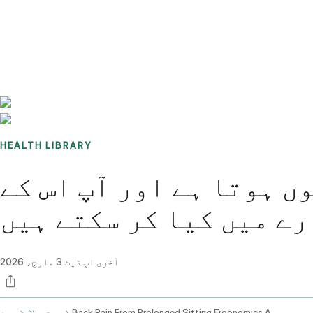
Benchmarks
Stories
FAQ
Sign up / Log in
HEALTH LIBRARY
ں ہوتا ہے اور آپ اس کے
رے میں کیا کر سکتے ہیں
آخری اپ ڈیٹ
3 مارچ، 2026
Back Pain From Prolonged Sitting Ergonomics And Self Care
صحت بلاگ
ہوم