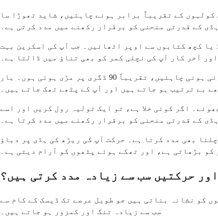
 کولہوں کے تقریباً برابر ہونے چاہئیں، شاید تھوڑا سا
ہڈی کے قدرتی منحنی کو برقرار رکھنے میں مدد کرتی ہے۔
 یا کچھ کتابوں سے اوپر اٹھائیں۔ جب آپ کی اسکرین بہت
اور آخر کار آپ کی نچلی کمر کو بھی تناؤ میں ڈالتا ہے۔
کی بورڈ اور ماؤس کو اتنا قریب رکھیں کہ آپ کو آگے جھکنا نہ پڑے۔ آپ کی کہنیاں آرام سے اطراف میں لٹکی ہوئی ہونی چاہئیں، تقریباً 90 ڈگری پر مڑی ہوئی ہوں۔ بار
ھے بے ترتیب ہو جاتے ہیں اور آپ کے پٹھے تھک جاتے ہیں۔
ھوئے۔ اگر کوئی خلا ہے، تو ایک تولیہ رول کریں اور اسے
 ہڈی کے قدرتی منحنی کو برقرار رکھنے میں مدد کرتا ہے۔
لیے چلنا بھی مدد کرتا ہے۔ حرکت آپ کی ریڑھ کی ہڈی پر دباؤ
 کو بڑھاتی ہے، اور تھکے ہوئے پٹھوں کو آرام دیتی ہے۔
اور حرکتیں سب سے زیادہ مدد کرتی ہیں؟
ں کو نشانہ بناتی ہیں جو طویل عرصے تک ڈیسک کے کام سے
سب سے زیادہ تنگ اور کمزور ہو جاتے ہیں۔