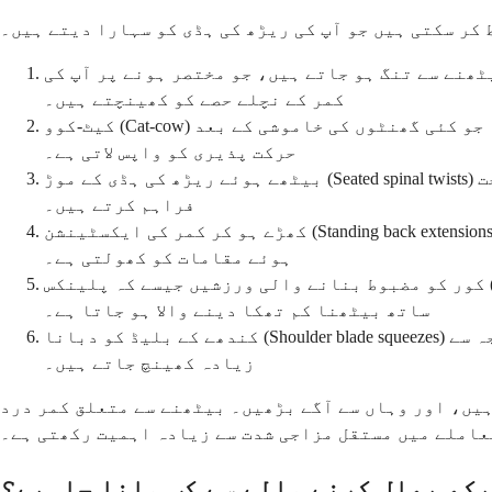
 کر سکتی ہیں جو آپ کی ریڑھ کی ہڈی کو سہارا دیتے ہیں۔
ٹھنے سے تنگ ہو جاتے ہیں، جو مختصر ہونے پر آپ کی
کمر کے نچلے حصے کو کھینچتے ہیں۔
کیٹ-کوو (Cat-cow) کی کھینچنے والی ورزش آپ کی ریڑھ کی ہڈی کو فلیکشن اور ایکسٹینشن کے ذریعے آہستہ آہستہ حرکت دیتی ہے، جو کئی گھنٹوں کی خاموشی کے بعد
حرکت پذیری کو واپس لاتی ہے۔
بیٹھے ہوئے ریڑھ کی ہڈی کے موڑ (Seated spinal twists) بیٹھتے ہوئے آپ کی درمیانی اور نچلی کمر کے تناؤ کو دور کرتے ہیں، جو آپ کو اپنی کرسی سے نکلے بغیر راحت
فراہم کرتے ہیں۔
کھڑے ہو کر کمر کی ایکسٹینشن (Standing back extensions) بیٹھنے کے آگے جھکاؤ کا مقابلہ کرتی ہیں، جو آپ کی ریڑھ کی ہڈی کو آہستہ آہستہ پیچھے کی طرف موڑ کر دبے
ہوئے مقامات کو کھولتی ہے۔
کور کو مضبوط بنانے والی ورزشیں جیسے کہ پلینکس (planks) اور برج (bridges) ان پٹھوں کو بناتی ہیں جو آپ کی ریڑھ کی ہڈی کو سہارا دیتے ہیں، جس سے وقت کے ساتھ
ساتھ بیٹھنا کم تھکا دینے والا ہو جاتا ہے۔
کندھے کے بلیڈ کو دبانا (Shoulder blade squeezes) آپ کے کندھے کے بلیڈ کے درمیان کے پٹھوں کو مضبوط بنا کر گول کندھوں کا مقابلہ کرتا ہے جو آگے جھکنے کی وجہ سے
زیادہ کھینچ جاتے ہیں۔
ہیں، اور وہاں سے آگے بڑھیں۔ بیٹھنے سے متعلق کمر درد
عاملے میں مستقل مزاجی شدت سے زیادہ اہمیت رکھتی ہے۔
یکھ بھال کرنے والے سے کب ملنا چاہیے؟