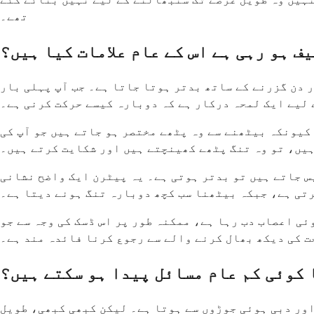
تھے۔
ف ہو رہی ہے اس کے عام علامات کیا ہیں؟
ر دن گزرنے کے ساتھ بدتر ہوتا جاتا ہے۔ جب آپ پہلی بار
ے لیے ایک لمحہ درکار ہے کہ دوبارہ کیسے حرکت کرنی ہے۔
کیونکہ بیٹھنے سے وہ پٹھے مختصر ہو جاتے ہیں جو آپ کی
ہیں، تو وہ تنگ پٹھے کھینچتے ہیں اور شکایت کرتے ہیں۔
پس جاتے ہیں تو بدتر ہوتی ہے۔ یہ پیٹرن ایک واضح نشانی
رتی ہے، جبکہ بیٹھنا سب کچھ دوبارہ تنگ ہونے دیتا ہے۔
ئی اعصاب دب رہا ہے، ممکنہ طور پر اس ڈسک کی وجہ سے جو
ت کی دیکھ بھال کرنے والے سے رجوع کرنا فائدہ مند ہے۔
 کوئی کم عام مسائل پیدا ہو سکتے ہیں؟
اور دبی ہوئی جوڑوں سے ہوتا ہے۔ لیکن کبھی کبھی، طویل