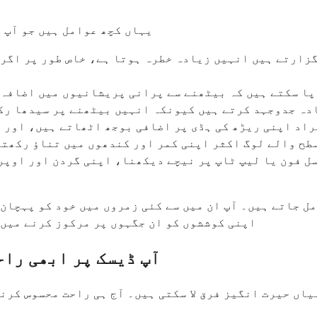
یہاں کچھ عوامل ہیں جو آپ 
زارتے ہیں انہیں زیادہ خطرہ ہوتا ہے، خاص طور پر اگر 
پا سکتے ہیں کہ بیٹھنے سے پرانی پریشانیوں میں اضافہ ہ
دہ جدوجہد کرتے ہیں کیونکہ انہیں بیٹھنے پر سیدھا رکھ
اد اپنی ریڑھ کی ہڈی پر اضافی بوجھ اٹھاتے ہیں، اور ب
طح والے لوگ اکثر اپنی کمر اور کندھوں میں تناؤ رکھتے
ل فون یا لیپ ٹاپ پر نیچے دیکھنا، اپنی گردن اور اوپری
ل جاتے ہیں۔ آپ ان میں سے کئی زمروں میں خود کو پہچان 
اپنی کوششوں کو ان جگہوں پر مرکوز کرنے میں 
آپ ڈیسک پر ابھی راح
اں حیرت انگیز فرق لا سکتی ہیں۔ آج ہی راحت محسوس کرنے