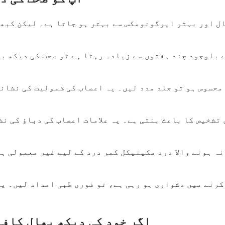
ل اور بہتر ایرگونومکس سے بہتر ہو جاتا ہے۔ لیکن کبھی
 باوجود چند ہفتوں سے زیادہ رہتا ہے تو صحت کی دیکھ ب
 محسوس ہو تو جلد مدد لیں۔ یہ اعصاب کی شمولیت کی نشان
تشخیص کا باعث بنتی ہے۔ یہ علامات اعصاب کی دباؤ کی نش
نہ ہونے والا درد مکینیکل کمر درد کے لیے غیر معمولی ہ
کرنے میں دشواری ہو رہی ہے، تو فوری طبی امداد لیں۔ ی
اگر خود کی دیکھ بھال کافی 