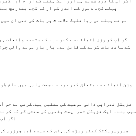
اگر آپ کا درد شدید ہے اور ایک ہفتے کے آرام اور گھری
پہلے کچھ دنوں کے اندر کم از کم کچھ بتدریج بہت
ہم نے پہلے جن ریڈ فلیگ علامات پر بات کی تھی ان میں
اگر آپ کو وزن اٹھانے سے کمر درد کے متعدد واقعات ہو
کے ساتھ بات کرنے کے قابل ہے۔ بار بار ہونے والی چو
وزن اٹھانے سے متعلق کمر درد سے صحت یابی میں عام طور
فزیکل تھراپی ذاتی نوعیت کی مشقیں پیش کرتی ہے جو آپ 
سبب بنے۔ ایک فزیکل تھراپسٹ پٹھوں کی سختی کو کم کرنے 
اگر آپ 
چیروپریکٹک کیئر ریڑھ کی ہڈی کے سیدھ اور جوڑوں کی 