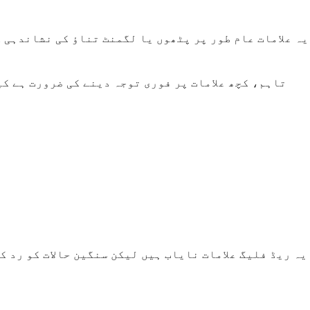
یہ علامات عام طور پر پٹھوں یا لگمنٹ تناؤ کی نشاندہی 
تاہم، کچھ علامات پر فوری توجہ دینے کی ضرورت ہے ک
یہ ریڈ فلیگ علامات نایاب ہیں لیکن سنگین حالات کو رد ک