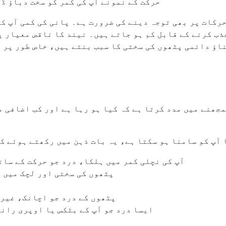
حرکت کے نمونے آپ کی کمر کو سخت دباؤ ڈ
حرکات پر بھی توجہ دینے کی ضرورت ہے۔ پانی کی کمی آپ ک
ذب کرنے کے قابل کم ہو جاتے ہیں۔ نیند کا ناقص معیار پ
ناؤ دائمی پٹھوں کی سختی کا سبب بنتے ہیں، خاص طور پر 
مجھنے میں مدد کرتا ہے کہ کیا ہو رہا ہے اور کب اضافی 
 آپ کو سامنا ہو سکتا ہے، یہ بات ذہن میں رکھتے ہوئے ک
آپ کی نچلی کمر میں ہلکا، درد جو حرکت کے سات
پٹھوں کی سختی اور لچک میں ک
پٹھوں کے درد جو اچانک، غیر 
ایسا درد جو آپ کے بٹکس یا اوپری رانو