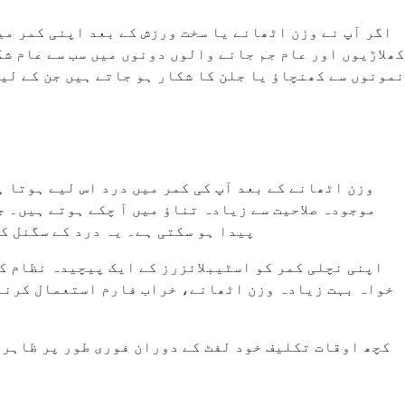
اگر آپ نے وزن اٹھانے یا سخت ورزش کے بعد اپنی کمر می
کھلاڑیوں اور عام جم جانے والوں دونوں میں سب سے عام شک
نمونوں سے کھنچاؤ یا جلن کا شکار ہو جاتے ہیں جن کے لیے
وزن اٹھانے کے بعد آپ کی کمر میں درد اس لیے ہوتا ہ
موجودہ صلاحیت سے زیادہ تناؤ میں آ چکے ہوتے ہیں۔ ج
پیدا ہو سکتی ہے۔ یہ درد کے سگنل کو
اپنی نچلی کمر کو اسٹیبلائزرز کے ایک پیچیدہ نظام کے
خواہ بہت زیادہ وزن اٹھانے، خراب فارم استعمال کرنے، 
کچھ اوقات تکلیف خود لفٹ کے دوران فوری طور پر ظاہر 