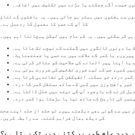
ں جیسے آگے جھکنے یا مڑنے میں تکلیف میں اضافہ۔
وں سے ہفتوں میں بہتر ہو جاتی ہیں۔ یہ بافتوں کے تناؤ
کا آپ کے جسم کا معمول کا ردعمل ہے۔
ہی کر سکتی ہیں۔ یہ کم عام ہیں لیکن پہچاننا اہم ہیں۔
 یا دونوں ٹانگوں میں گھٹنے کے نیچے تک جاتا ہے۔
پیروں، یا کمر کے علاقے میں بے حسی یا جھنجھناہٹ۔
 یا اپنا پیر اٹھانے کی صلاحیت کو متاثر کرتی ہے۔
یں کمی، جس کے لیے فوری تشخیص کی ضرورت ہوتی ہے۔
 کمر درد، جو ممکنہ انفیکشن کی نشاندہی کرتا ہے۔
غیر واضح وزن میں کمی کے ساتھ مستقل کمر کا درد۔
دیل کرنے کے باوجود آپ کی نیند میں خلل ڈالتا ہے۔
نسر کی تاریخ کے ساتھ نیا یا بڑھتا ہوا کمر درد۔
ن میں سے کوئی بھی دیکھتے ہیں، تو جلد از جلد اپنے صحت
کی دیکھ بھال فراہم کنندہ سے رابطہ کریں۔
ر درد عام طور پر کتنی دیر تک رہتا ہے؟