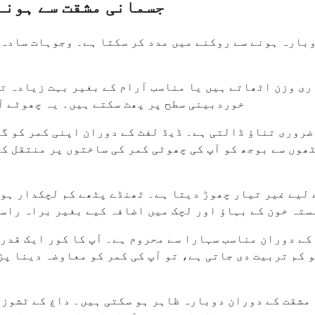
جسمانی مشقت سے ہونے
وبارہ ہونے سے روکنے میں مدد کر سکتا ہے۔ وجوہات سادہ 
ری وزن اٹھاتے ہیں یا مناسب آرام کے بغیر بہت زیادہ تک
خوردبینی سطح پر پھٹ سکتے ہیں۔ یہ چھوٹے آ
 ضروری تناؤ ڈالتی ہے۔ ڈیڈ لفٹ کے دوران اپنی کمر کو گ
ھوں سے بوجھ کو آپ کی چھوٹی کمر کی ساختوں پر منتقل ک
 لیے غیر تیار چھوڑ دیتا ہے۔ ٹھنڈے پٹھے کم لچکدار ہوت
تہ خون کے بہاؤ اور لچک میں اضافہ کیے بغیر براہ راست
 کے دوران مناسب سہارا سے محروم ہے۔ آپ کا کور ایک قدر
و کم تربیت دی جاتی ہے، تو آپ کی کمر کو معاوضہ دینا پ
 مشقت کے دوران دوبارہ ظاہر ہو سکتی ہیں۔ داغ کے ٹشوز