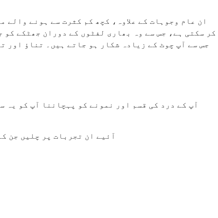
ان عام وجوہات کے علاوہ، کچھ کم کثرت سے ہونے والے م
کر سکتی ہے، جس سے وہ بھاری لفٹوں کے دوران جھٹکے کو ج
جس سے آپ چوٹ کے زیادہ شکار ہو جاتے ہیں۔ تناؤ اور ت
آپ کے درد کی قسم اور نمونے کو پہچاننا آپ کو یہ س
آئیے ان تجربات پر چلیں جن کا