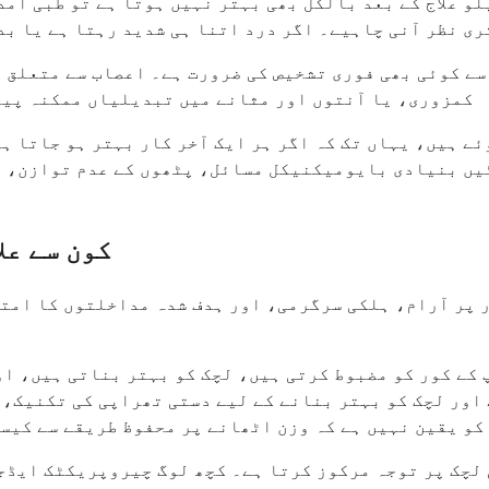
لو علاج کے بعد بالکل بھی بہتر نہیں ہوتا ہے تو طبی ام
ری نظر آنی چاہیے۔ اگر درد اتنا ہی شدید رہتا ہے یا بد
 سے کوئی بھی فوری تشخیص کی ضرورت ہے۔ اعصاب سے متعلق ع
کمزوری، یا آنتوں اور مثانے میں تبدیلیاں ممکنہ پیچ
ئے ہیں، یہاں تک کہ اگر ہر ایک آخر کار بہتر ہو جاتا ہ
ٹیں بنیادی بایومیکنیکل مسائل، پٹھوں کے عدم توازن، ی
کون سے عل
 پر آرام، ہلکی سرگرمی، اور ہدف شدہ مداخلتوں کا امتز
کے کور کو مضبوط کرتی ہیں، لچک کو بہتر بناتی ہیں، اور
اور لچک کو بہتر بنانے کے لیے دستی تھراپی کی تکنیک، 
کو یقین نہیں ہے کہ وزن اٹھانے پر محفوظ طریقے سے کیسے
لچک پر توجہ مرکوز کرتا ہے۔ کچھ لوگ چیروپریکٹک ایڈجس