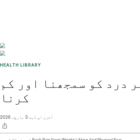
Benchmarks
Stories
FAQ
Sign up / Log in
HEALTH LIBRARY
ر درد کو سمجھنا اور کم
کرنا
آخری اپ ڈیٹ
3 مارچ، 2026
Back Pain From Weight Lifting And Physical Exertion
صحت بلاگ
ہوم