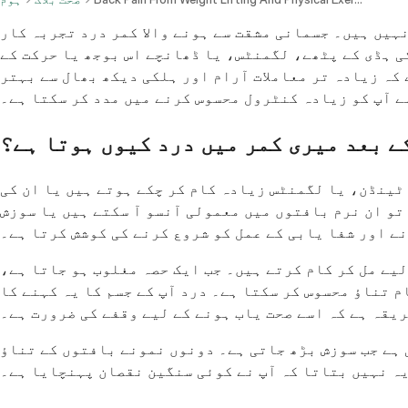
نہیں ہیں۔ جسمانی مشقت سے ہونے والا کمر درد تجربہ کار
کی ہڈی کے پٹھے، لگمنٹس، یا ڈھانچے اس بوجھ یا حرکت کے
 کہ زیادہ تر معاملات آرام اور ہلکی دیکھ بھال سے بہتر
ے آپ کو زیادہ کنٹرول محسوس کرنے میں مدد کر سکتا ہے۔
ے بعد میری کمر میں درد کیوں ہوتا ہے؟
ٹینڈن، یا لگمنٹس زیادہ کام کر چکے ہوتے ہیں یا ان کی
تو ان نرم بافتوں میں معمولی آنسو آ سکتے ہیں یا سوزش
نے اور شفا یابی کے عمل کو شروع کرنے کی کوشش کرتا ہے۔
لیے مل کر کام کرتے ہیں۔ جب ایک حصہ مغلوب ہو جاتا ہے،
 تناؤ محسوس کر سکتا ہے۔ درد آپ کے جسم کا یہ کہنے کا
یقہ ہے کہ اسے صحت یاب ہونے کے لیے وقفے کی ضرورت ہے۔
 ہے جب سوزش بڑھ جاتی ہے۔ دونوں نمونے بافتوں کے تناؤ
یہ نہیں بتاتا کہ آپ نے کوئی سنگین نقصان پہنچایا ہے۔