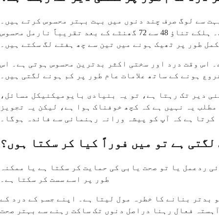
بہت سے لوگ صرف چند دنوں میں بہت بہتر محسوس کرتے ہیں۔
ٹائم لائن تناؤ کی شدت اور آپ اپنے جسم کے صحت یابی کے عمل کو کتنی اچھی طرح سہارا دیتے ہیں اس پر منحصر ہے۔ ہلکے تناؤ 48 سے 72 گھنٹے کے بعد تقریباً نارمل محسوس
مل طور پر ٹھیک ہونے میں تین سے چھ ہفتے لگ سکتے ہیں۔
۔ اس وقت درد اور سختی اکثر بدترین محسوس ہوتی ہے۔ اس
وع ہونے کے ساتھ علامات عام طور پر کم ہونے لگتی ہیں۔
تنی دیر تک رہتا ہے، تو یہ بنیادی بایومیکنیکل مسائل،
مطلب یہ نہیں ہے کہ کچھ خوفناک ہوا ہے، لیکن یہ تجویز
کرتا ہے کہ آپ کو پیشہ ورانہ رہنمائی سے فائدہ ہوگا۔
لگتی ہے تو میں فوراً کیا کر سکتا ہوں؟
ئی ردعمل یا تو صحت یابی کی حمایت کر سکتا ہے یا ممکنہ
طور پر اسے سست کر سکتا ہے۔
و بدتر بنانے کا خطرہ مول لیتا ہے۔ اپنے جسم کے درد کے
آہستہ فعال رہنا دراصل دنوں تک ساکت رہنے سے بہتر صحت