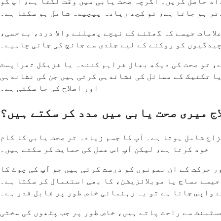
داد حاصل کریں۔ اگرچہ صحت یابی میں وقت لگتا ہے، آپ کو
تر ہو جاتا ہے، تو کچھ زیادہ پیچیدہ شامل ہو سکتا ہے۔
لامات جیسے کہ گھٹنے کے نیچے پھیلنے والا درد، بے حسی،
یدگیوں کو روکنے کے لیے جلدی سے جانچ کی جانی چاہیے۔
ے، تو صحت کی دیکھ بھال فراہم کنندہ یا فزیکل تھراپسٹ
ا تکنیک کے مسائل کی نشاندہی کرتی ہیں جن کی نشاندہی
اور اصلاح کی جا سکتی ہے۔
اج میری صحت یابی میں مدد کر سکتے ہیں؟
اج شامل ہوتا ہے۔ آپ کا جسم زیادہ تر صحت یابی کا کام
خود کرتا ہے، لیکن آپ اس عمل کی حمایت کر سکتے ہیں۔
 حرکت کے ان نمونوں کو درست کرتی ہیں جو آپ کی چوٹ کا
جیسے مساج یا موبلائزیشن، کا بھی استعمال کر سکتا ہے۔
 واپس جانا ہے تو یہ رہنمائی خاص طور پر قابل قدر ہے۔
ٹمنٹ سے راحت پاتے ہیں، خاص طور پر جب پٹھوں کی سختی