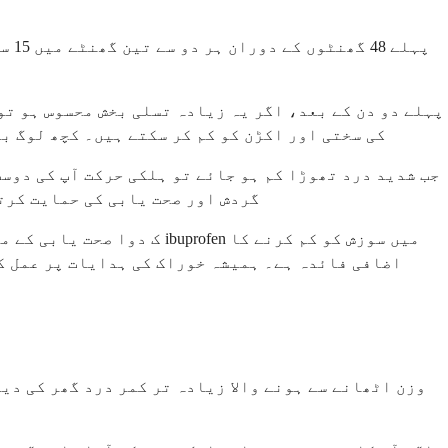
پہلے دو دن کے بعد، اگر یہ زیادہ تسلی بخش محسوس ہو تو
کی سختی اور اکڑن کو کم کر سکتے ہیں۔ کچھ لوگ ب
جب شدید درد تھوڑا کم ہو جائے تو ہلکی حرکت آپ کی دوس
گردش اور صحت یابی کی حمایت کرت
اضافی فائدہ ہے۔ ہمیشہ خوراک کی ہدایات پر عمل کر
وزن اٹھانے سے ہونے والا زیادہ تر کمر درد گھر کی دی