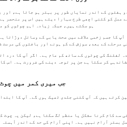
دو ہفتوں کے اندر نمایاں طور پر بہتر ہو جاتا ہے، اور 
ہو سکتے ہیں، جبکہ زیادہ اہم چوٹوں کو مک
آپ کا جسم زخمی علاقے میں صحت یابی کے وسائل دوڑاتا ہے
 مرحلے کے بعد، سوزش کے کم ہونے اور بافتوں کی مرمت شر
ہ لفٹنگ کی چوٹوں کے ساتھ کم عام ہے۔ اگر آپ کا درد ا
اندہی کر سکتا ہے جن پر توجہ دینے کی ضرورت ہے۔ اس کا 
جب میری کمر میں چوٹ 
عین کرتے ہیں کہ آپ کتنی جلدی ٹھیک ہوں گے۔ آپ کا ابتدا
ی سے کام کرنا مشکل یا منظم لگ سکتا ہے، لیکن یہ چوٹ ک
ل بستر آرام نہیں ہے۔ اپنی آرام کی حد کے اندر آہستہ 