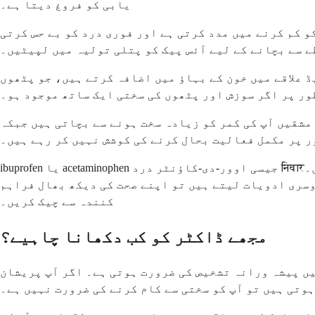
یابی کو فروغ دیتا ہے۔
اقے پر برف لگائیں۔ برف سوزش کو کم کرنے میں مدد کرتی ہے اور فوری درد کو بے حس کرتی
ے سے بچانے کے لیے آئس پیک کو پتلی تولیہ میں لپیٹیں۔
ڈ علاقے میں خون کے بہاؤ میں اضافہ کرتے ہیں، جو پٹھوں
ور پر اگر سوزش اور پٹھوں کی سختی ایک ساتھ موجود ہو۔
مشقیں آپ کی کمر کو زیادہ سخت ہونے سے بچاتی ہیں جبکہ
ر پر مکمل فعالیت بحال کرنے کی کوشش نہیں کر رہے ہیں۔
ibuprofen یا acetaminophen جیسی اوور-دی-کاؤنٹر درد निवारک دوا صحت یابی کے مرحلے کے دوران تکلیف کو منظم کرنے میں مدد کر سکتی ہیں۔ ibuprofen میں سوزش کو کم کرنے کا
وسری ادویات لیتے ہیں تو اپنے صحت کی دیکھ بھال فراہم
کنندہ سے چیک کریں۔
مجھے ڈاکٹر کو کب دکھانا چاہیے؟
میں پیشہ ورانہ تشخیص کی ضرورت ہوتی ہے۔ اگر آپ پریشان
ہوتی ہیں تو آپ کو سختی سے کام کرنے کی ضرورت نہیں ہے۔