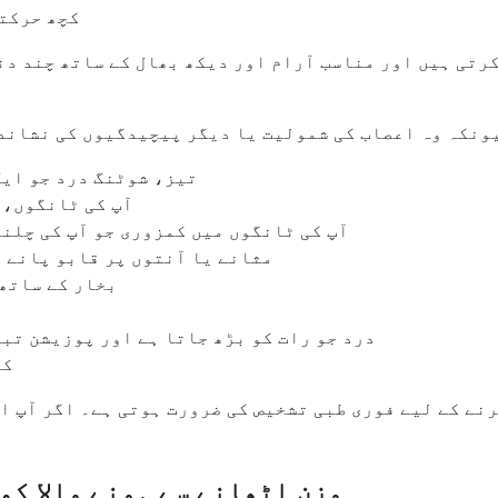
کچھ حرکتو
کرتی ہیں اور مناسب آرام اور دیکھ بھال کے ساتھ چند دن
یونکہ وہ اعصاب کی شمولیت یا دیگر پیچیدگیوں کی نشاند
تیز، شوٹنگ درد جو ایک
آپ کی ٹانگوں، 
آپ کی ٹانگوں میں کمزوری جو آپ کی چلنے
مثانے یا آنتوں پر قابو پانے م
بخار کے ساتھ
درد جو رات کو بڑھ جاتا ہے اور پوزیشن تب
کی
رنے کے لیے فوری طبی تشخیص کی ضرورت ہوتی ہے۔ اگر آپ ا
وزن اٹھانے سے ہونے والا کم