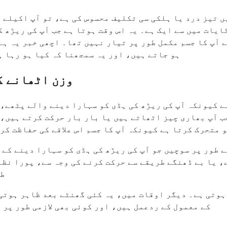
ں تیز درد یا ہلکی سی تکلیف محسوس کی ہے، تو آپ اکیلے 
ایات میں سے ایک ہے۔ یہ اس وقت ہوتا ہے جب آپ کی ریڑھ 
 آپ کا جسم مکمل طور پر تیار نہیں تھا۔ اچھی خبر یہ ہے
ہو جاتے ہیں، اور یہ سمجھنا کہ کیا ہو رہا ہ
وزن اٹھانے ک
ے کیونکہ آپ کی ریڑھ کی ہڈی کو سہارا دینے والے پٹھے، 
ب آپ بھاری چیز اٹھاتے ہیں یا بار بار حرکت کرتے ہیں، 
 متحرک کرتا ہے کیونکہ آپ کا جسم اس علاقے کی حفاظت کر
 طور پر سوچیں جو آپ کی ریڑھ کی ہڈی کو سہارا دینے کے 
یا بے ڈھنگے طریقے سے حرکت کرنے کی وجہ سے، پورا نظام
طر
ہوتی ہے۔ دیگر اوقات میں، یہ کئی گھنٹے بعد ظاہر ہوتی
کے معمول کے ردعمل ہیں، اور کوئی بھی لازمی طور پر 