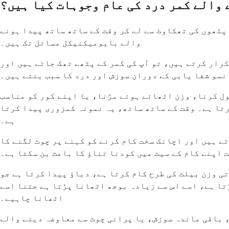
 والے کمر درد کی عام وجوہات کیا ہیں؟
پٹھوں کی تھکاوٹ سے لے کر وقت کے ساتھ ساتھ پیدا ہونے
والے بایومیکنیکل مسائل تک ہیں۔
رار کرتے ہیں، تو آپ کی کمر کے پٹھے تھک جاتے ہیں اور
نسو شفا یابی کے دوران سوزش اور درد کا سبب بنتے ہیں۔
ول کرنا، وزن اٹھائے ہوئے مڑنا، یا اپنے کور کو مناسب
رتا ہے۔ وقت کے ساتھ ساتھ، یہ نمونہ کمزوری پیدا کرتا
ہے۔
ے ہیں اور اچانک سخت کام کرنے کو کہنے پر چوٹ لگنے کا
 اپنے کام کے سیٹ میں کودنا تناؤ کا باعث بن سکتا ہے۔
تی وزن بیلٹ کی طرح کام کرتا ہے، دباؤ پیدا کرتا ہے جو
ڑتا ہے، اسے اس سے زیادہ بوجھ اٹھانا پڑتا ہے جتنا اسے
اٹھانا چاہیے۔
، باقی ماندہ سوزش، یا پرانی چوٹ سے معاوضہ دینے والے