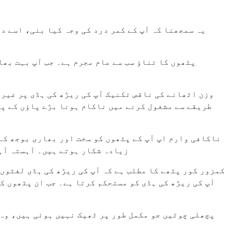
یہ سمجھنا کہ آپ کے کمر درد کی وجہ کیا بنی، اسے د
پٹھوں کا تناؤ سب سے عام مجرم ہے۔ جب آپ بہت بھا
وزن اٹھانے کی ناقص تکنیک آپ کی ریڑھ کی ہڈی پر غیر
طریقے سے مشغول کرنے میں ناکام ہونا بڑے پاؤں کے پٹ
ناکافی وارم اپ آپ کے پٹھوں کو سخت اور بھاری بوجھ کے
زیادہ شکار ہوتے ہیں۔ آہستہ آہس
کمزور کور پٹھے کا مطلب ہے کہ آپ کی ریڑھ کی ہڈی لفٹوں
آپ کی ریڑھ کی ہڈی کو مستحکم کرتا ہے۔ جب ان پٹھوں ک
پچھلی چوٹیں جو مکمل طور پر ٹھیک نہیں ہوئی ہیں، وہ