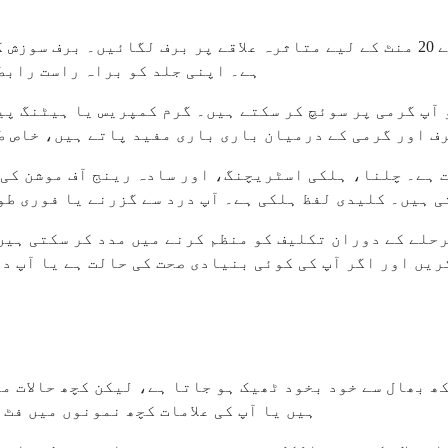
پہلے 48 گھنٹوں کے دوران ہر دو سے تین گھنٹے میں 15 سے 20 منٹ کے لیے متاثرہ عل
ہے۔ اپنی جلد کو براہ راست رابط
 آپ گرمی پر سوئچ کر سکتے ہیں۔ گرم کمپریس یا ہیٹنگ پی
رف اور گرمی کے درمیان باری باری مفید پاتے ہیں، خاص ط
ت ہے۔ چلنا، ہلکی اسٹریچنگ، اور سادہ رینج آف موشن کی 
ی ہیں۔ کلیدی لفظ ہلکی ہے۔ آپ درد سے گزرنے یا فوری طو
یں اور اگر آپ کی کوئی بنیادی صحت کی حالت ہے یا آپ د
کھ بھال سے خود بخود ٹھیک ہو جاتا ہے، لیکن کچھ حالات 
ہیں یا آپ کی علامات کچھ نمونوں میں فٹ 