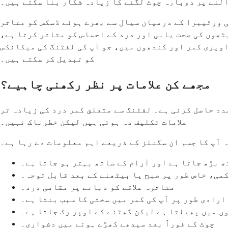
النے پر دوبارہ چوٹ لگنے کا زیادہ شکار بنا سکتے ہیں۔
ی ورٹیبرا کے درمیان سیال سے بھرے ہوئے ڈسکس کو متاثر
ٹھوں کی صحت یابی اور درد کے احساس کو متاثر کرتا ہے،
اوپری کمر اور کندھوں میں، جو آپ کی لفٹنگ کی میکانکس
کو تبدیل کر سکتے ہیں۔
مجھے کن علامات پر نظر رکھنی چاہیے؟
مدد حاصل کرنی ہے۔ لفٹنگ سے متعلق کمر درد کی زیادہ تر
علامات تکلیف دہ ہوتی ہیں لیکن خطرناک نہیں۔
ہ آپ کا جسم ان سگنلز کے ذریعے اہم معلومات دے رہا ہے۔
ھ بڑھ جاتا ہے اور آرام کے ساتھ بہتر ہو جاتا ہے۔
می، خاص طور پر صبح یا بیٹھنے کے بعد قابل توجہ۔
متاثرہ علاقے کو دبانے پر مقامی درد۔
ارادی طور پر آپ کی کمر میں سختی کا سبب بنتا ہے۔
ں میں پھیلتا ہے لیکن گھٹنے کے اوپر رک جاتا ہے۔
چوٹ کے فوراً بعد سیدھے کھڑے ہونے میں دشواری۔