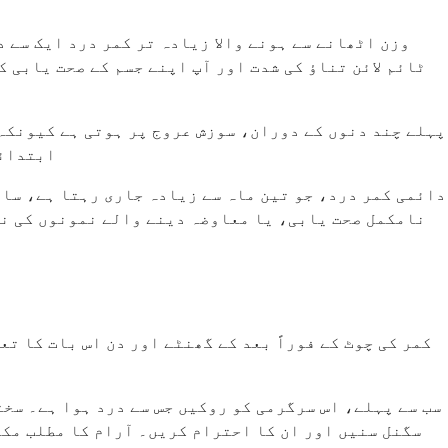
وزن اٹھانے سے ہونے والا زیادہ تر کمر درد ایک سے 
پہلے چند دنوں کے دوران، سوزش عروج پر ہوتی ہے کیونکہ 
ابتدائی
دائمی کمر درد، جو تین ماہ سے زیادہ جاری رہتا ہے، ساد
نامکمل صحت یابی، یا معاوضہ دینے والے نمونوں کی نش
کمر کی چوٹ کے فوراً بعد کے گھنٹے اور دن اس بات کا ت
سب سے پہلے، اس سرگرمی کو روکیں جس سے درد ہوا ہے۔ سخت
سگنل سنیں اور ان کا احترام کریں۔ آرام کا مطلب مکم