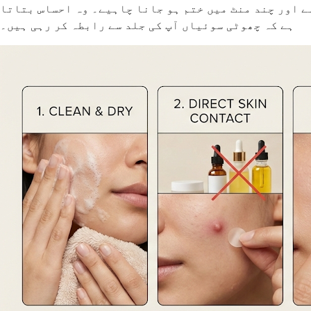
ے اور چند منٹ میں ختم ہو جانا چاہیے۔ وہ احساس بتاتا
ہے کہ چھوٹی سوئیاں آپ کی جلد سے رابطہ کر رہی ہیں۔