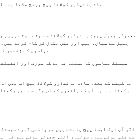
عام ہائیڈرو کولائڈ پیچ پہنچ سکتا ہے۔ لی
معمولی پمپل پیچز ہائیڈرو کولائڈ سے بنے ہوتے ہیں، جو
پمپل سے سیال، پیپ اور تیل نکال کر کام کرتے ہیں۔
مہاسوں کے زخموں کے 
سیسٹک مہاسوں کا مسئلہ یہ ہے کہ سوزش اور انفیکشن 
یہ کہنے کے بعد، سادہ ہائیڈرو کولائڈ پیچ اب بھی اس
رکھتا ہے۔ یہ آپ کے ہاتھوں کو اس جگہ سے دور رکھتا 
اگر آپ ایک ایسا پیچ چاہتے ہیں جو واقعی گہرے سیسٹک 