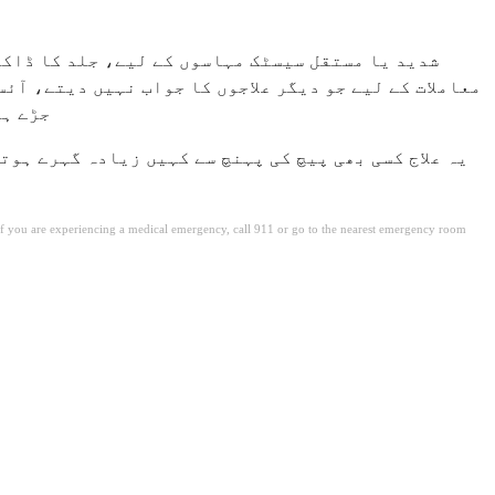
شدید یا مستقل سیسٹک مہاسوں کے لیے، جلد کا ڈاکٹ
معاملات کے لیے جو دیگر علاجوں کا جواب نہیں دیتے، آئ
جڑے ہوتے ہ
یہ علاج کسی بھی پیچ کی پہنچ سے کہیں زیادہ گہرے ہوت
. If you are experiencing a medical emergency, call 911 or go to the nearest emergency room