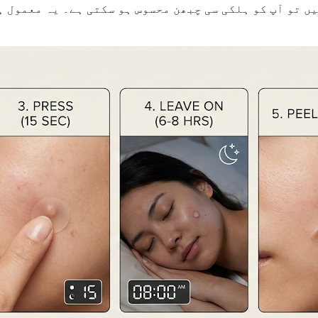
ں تو آپ کو ہلکی سی چبھن محسوس ہو سکتی ہے۔ یہ معمول ہ