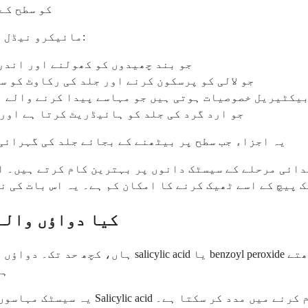
کو سطح کے
مائیکرو نیڈل پیچز میں سب سے زیادہ مددگار فعال اجزاء میں شامل ہیں:
Salicylic acid، جو بند چھیدوں کو کھولنے 
Niacinamide (vitamin B3)، جو لالی کو پرسکون کرنے اور جلد کی 
ر پر اینٹی بیکٹیریل خصوصیات ہوتی ہیں جو مہاسے پیدا کرنے و
Hyaluronic acid، جو ارد گرد کی جلد کو ہائیڈریٹ کرتا
یہ اجزاء جب سطح پر بیٹھنے کے بجائے جلد کی گہرائی 
دائی مرحلے کے سیسٹک دانوں پر بہترین کام کرتے ہیں۔ ا
 پیچ کے اسے ٹھیک کرنے کا امکان کم ہے۔ یہ اس بات کی نش
کیا دواؤں والے
ہاں، کچھ حد تک۔ دواؤں والے پیچز وہ عام ہائیڈرو کو
ہی
یہ سیسٹک مہاسوں کے لیے سادہ ہائیڈرو کو