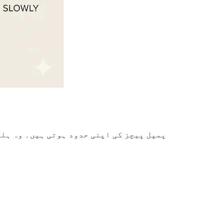
پمپل پیچز کی اپنی حدود ہوتی ہیں۔ وہ ہلک