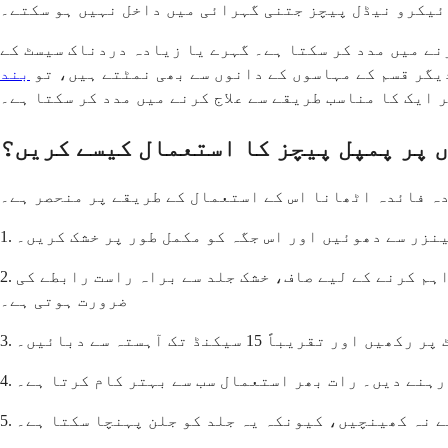
ئیکرو نیڈل پیچز جتنی گہرائی میں داخل نہیں ہو سکتے۔
رنے میں مدد کر سکتا ہے۔ گہرے یا زیادہ دردناک سیسٹ کے
یگر قسم کے مہاسوں کے دانوں سے بھی نمٹتے ہیں، تو
بند
 ایک کا مناسب طریقے سے علاج کرنے میں مدد کر سکتا ہے۔
 پر پمپل پیچز کا استعمال کیسے کریں؟
ہ فائدہ اٹھانا اس کے استعمال کے طریقے پر منحصر ہے۔
لینزر سے دھوئیں اور اس جگہ کو مکمل طور پر خشک کریں۔
2. پیچ لگانے سے پہلے کوئی سیرم، موئسچرائزر یا تیل نہ لگائیں۔ پیچ کو ٹھیک سے چپکنے اور اپنے اجزاء فراہم کرنے کے لیے صاف، خشک جلد سے براہ راست رابطے کی
ضرورت ہوتی ہے۔
 تقریباً 15 سیکنڈ تک آہستہ سے دبائیں۔
سے نہ کھینچیں، کیونکہ یہ جلد کو جلن پہنچا سکتا ہے۔