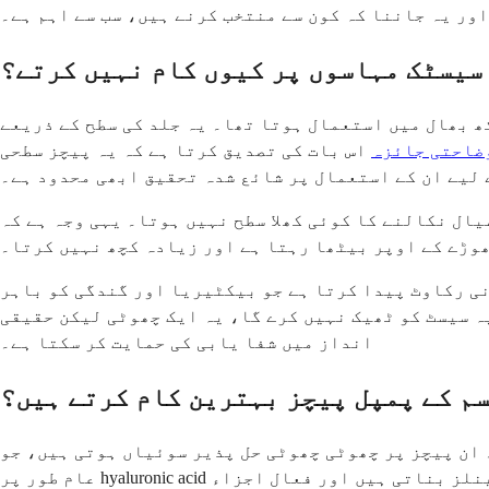
ور یہ جاننا کہ کون سے منتخب کرنے ہیں، سب سے اہم ہے۔
سیسٹک مہاسوں پر کیوں کام نہیں کرتے؟
کھ بھال میں استعمال ہوتا تھا۔ یہ جلد کی سطح کے ذریعے
وضاحتی جائزہ
اس بات کی تصدیق کرتا ہے کہ یہ پیچز سطحی
 لیے ان کے استعمال پر شائع شدہ تحقیق ابھی محدود ہے۔
ال نکالنے کا کوئی کھلا سطح نہیں ہوتا۔ یہی وجہ ہے کہ
وڑے کے اوپر بیٹھا رہتا ہے اور زیادہ کچھ نہیں کرتا۔
نی رکاوٹ پیدا کرتا ہے جو بیکٹیریا اور گندگی کو باہر
ہ سیسٹ کو ٹھیک نہیں کرے گا، یہ ایک چھوٹی لیکن حقیقی
انداز میں شفا یابی کی حمایت کر سکتا ہے۔
سم کے پمپل پیچز بہترین کام کرتے ہیں؟
 ان پیچز پر چھوٹی چھوٹی حل پذیر سوئیاں ہوتی ہیں، جو
عام طور پر hyaluronic acid سے بنی ہوتی ہیں۔ سوئیاں اتنی چھوٹی ہوتی ہیں کہ آپ شاید انہیں محسوس بھی نہ کریں۔ یہ جلد میں مائیکرو چینلز بناتی ہیں اور فعال اجزاء