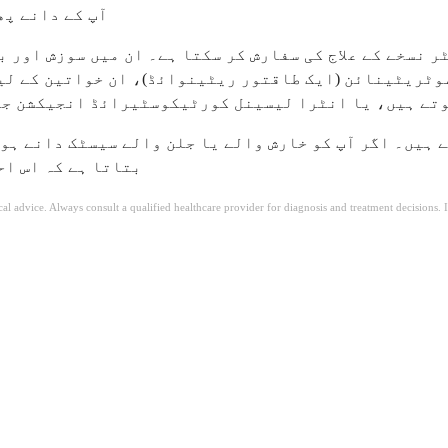
آپ کے دانے پھ
ر نسخے کے علاج کی سفارش کر سکتا ہے۔ ان میں سوزش اور 
سوٹریٹینائن (ایک طاقتور ریٹینوائڈ)، ان خواتین کے لی
یں، یا انٹرا لیسینل کورٹیکوسٹیرائڈ انجیکشن جو 24 سے 48 گھنٹے کے اندر دردناک سیسٹ کو سکڑ سکتے ہی
ے ہیں۔ اگر آپ کو خارش والے یا جلن والے سیسٹک دانے ہو
بتاتا ہے کہ اس اح
ical advice. Always consult a qualified healthcare provider for diagnosis and treatment decisions