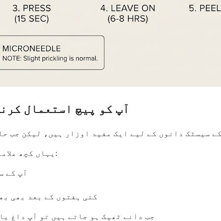
آپ کو پیچ استعمال کرنے
ے سیسٹک دانوں کے لیے ایک مفید اوزار ہیں، لیکن جب حال
یہاں کچھ علامات ہیں جن کے لیے آپ کو جلد کے ڈاکٹر سے بات کرنی چاہیے:
آپ کے س
کئی ہفتوں کے بعد بھی بھ
جب دانے ٹھیک ہو جاتے ہیں تو آپ داغ یا