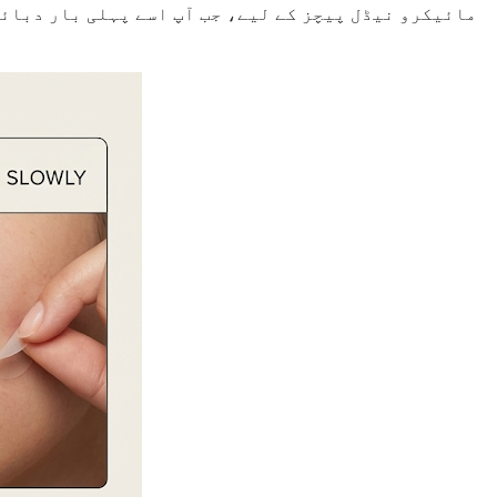
مائیکرو نیڈل پیچز کے لیے، جب آپ اسے پہلی بار دبائی