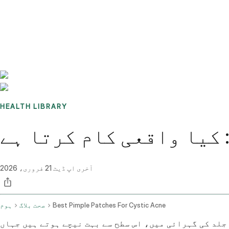
Benchmarks
Stories
FAQ
Sign up / Log in
HEALTH LIBRARY
 کیا واقعی کام کرتا ہے
آخری اپ ڈیٹ
21 فروری، 2026
Best Pimple Patches For Cystic Acne
صحت بلاگ
ہوم
جلد کی گہرائی میں، اس سطح سے بہت نیچے ہوتے ہیں جہاں