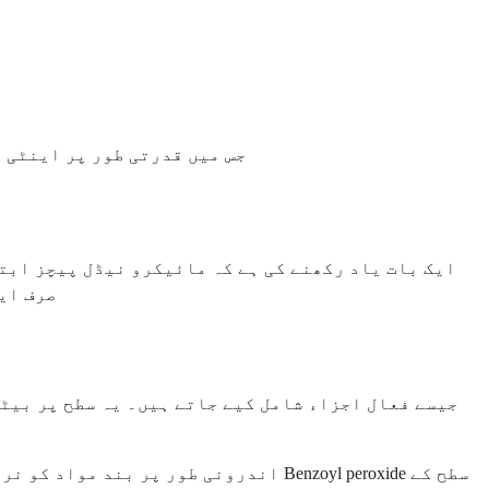
Tea tree oil، جس میں قدرتی طو
ایک بات یاد رکھنے کی ہے کہ مائیکرو نیڈل پیچز ابت
صرف ایک