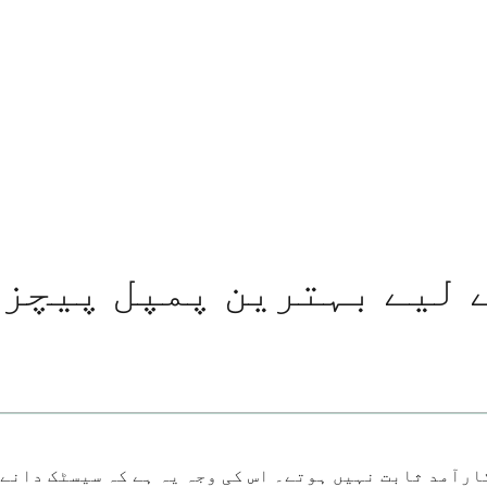
 لیے بہترین پمپل پیچز:
رآمد ثابت نہیں ہوتے۔ اس کی وجہ یہ ہے کہ سیسٹک دانے 