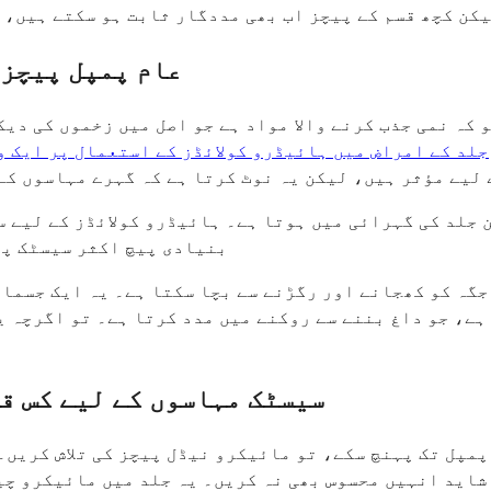
کن کچھ قسم کے پیچز اب بھی مددگار ثابت ہو سکتے ہیں، ا
عام پمپل پیچز 
 کہ نمی جذب کرنے والا مواد ہے جو اصل میں زخموں کی دی
جلد کے امراض میں ہائیڈرو کولائڈز کے استعمال پر ایک 
لیے مؤثر ہیں، لیکن یہ نوٹ کرتا ہے کہ گہرے مہاسوں کے
جلد کی گہرائی میں ہوتا ہے۔ ہائیڈرو کولائڈز کے لیے سی
بنیادی پیچ اکثر سیسٹک پھ
 جگہ کو کھجانے اور رگڑنے سے بچا سکتا ہے۔ یہ ایک جسما
ہے، جو داغ بننے سے روکنے میں مدد کرتا ہے۔ تو اگرچہ ی
سیسٹک مہاسوں کے لیے کس ق
پمپل تک پہنچ سکے، تو مائیکرو نیڈل پیچز کی تلاش کریں۔