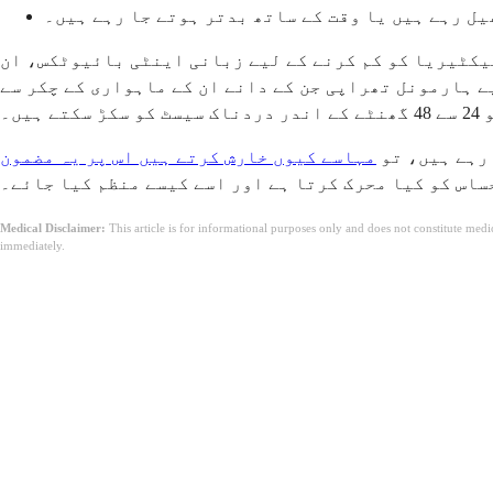
یل رہے ہیں یا وقت کے ساتھ بدتر ہوتے جا رہے ہیں۔
بیکٹیریا کو کم کرنے کے لیے زبانی اینٹی بائیوٹکس، ان
ے ہارمونل تھراپی جن کے دانے ان کے ماہواری کے چکر سے
ں۔
 رہے ہیں، تو
مہاسے کیوں خارش کرتے ہیں اس پر یہ مضمون
ساس کو کیا محرک کرتا ہے اور اسے کیسے منظم کیا جائے۔
Medical Disclaimer:
This article is for informational purposes only and does not constitute med
immediately.