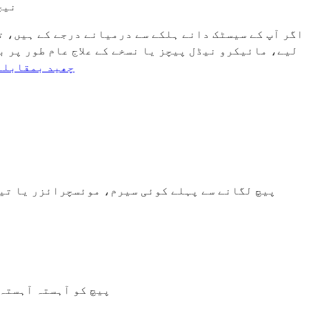
نیچ
اگر آپ کے سیسٹک دانے ہلکے سے درمیانے درجے کے ہیں، تو
لیے، مائیکرو نیڈل پیچز یا نسخے کے علاج عام طور پر 
چھید بمقابلہ
5. پیچ کو آہستہ آہس