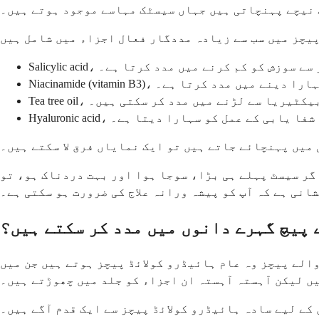
 نیچے پہنچاتی ہیں جہاں سیسٹک مہاسے موجود ہوتے ہیں۔
اور اندر سے سوزش کو کم کرنے میں مدد کرتا ہے۔
رکاوٹ کو سہارا دینے میں مدد کرتا ہے۔
الے بیکٹیریا سے لڑنے میں مدد کر سکتی ہیں۔
 ہے اور شفا یابی کے عمل کو سہارا دیتا ہے۔
میں پہنچائے جاتے ہیں تو ایک نمایاں فرق لا سکتے ہیں۔
گر سیسٹ پہلے ہی بڑا، سوجا ہوا اور بہت دردناک ہو، تو
انی ہے کہ آپ کو پیشہ ورانہ علاج کی ضرورت ہو سکتی ہے۔
 پیچ گہرے دانوں میں مدد کر سکتے ہیں؟
لائڈ پیچز ہوتے ہیں جن میں salicylic acid یا benzoyl peroxide جیسے فعال اجزاء شامل کیے جاتے ہیں۔ یہ سطح پر بیٹھتے
ں لیکن آہستہ آہستہ ان اجزاء کو جلد میں چھوڑتے ہیں۔
لائڈ پیچز سے ایک قدم آگے ہیں۔ Salicylic acid اندرونی طور پر بند مواد کو نرم کرنے میں مدد کر سکتا ہے۔ Benzoyl peroxide سطح کے