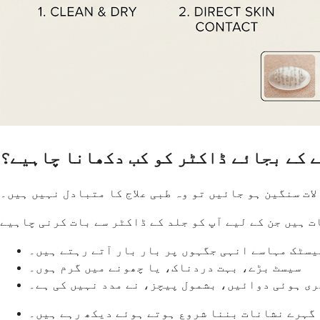
 کے بجائے ڈاکٹر کو کب دکھانا چاہیے؟
ات سنگین ہو جائیں تو وہ طبی علاج کا متبادل نہیں ہیں۔
یسٹک مہاسے انہی جگہوں پر بار بار آتے رہتے ہیں۔
سیسٹ بڑے، بہت دردناک، یا چھونے میں گرم ہوں۔
ری ہوئی دوائیں، بشمول پیچز، نے مدد نہیں کی ہے۔
 گہرے نشانات بننا شروع ہوتے ہوئے دیکھ رہے ہیں۔