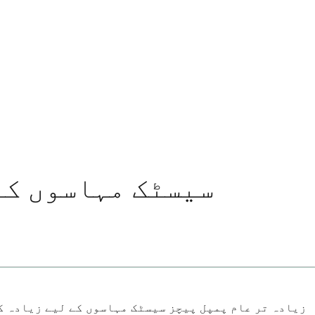
سیسٹک مہاسوں کے
زیادہ تر عام پمپل پیچز سیسٹک مہاسوں کے لیے زیادہ کا