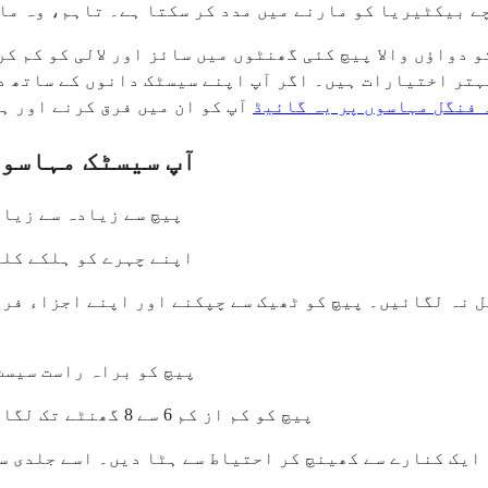
ے بیکٹیریا کو مارنے میں مدد کر سکتا ہے۔ تاہم، وہ ما
 دواؤں والا پیچ کئی گھنٹوں میں سائز اور لالی کو کم ک
بہتر اختیارات ہیں۔ اگر آپ اپنے سیسٹک دانوں کے ساتھ د
 فنگل مہاسوں پر یہ گائیڈ
آپ کو ان میں فرق کرنے اور ہر
آپ سیسٹک مہاسوں
پیچ سے زیادہ سے زیاد
1. اپنے چہرے کو ہلکے ک
3. پیچ کو براہ راست سیسٹ پر رکھیں اور
4. پیچ کو کم از کم 6 سے 8 گھنٹے تک لگا رہنے دیں۔ رات بھر استعمال سب سے بہتر کام کرتا ہے۔
تہ ایک کنارے سے کھینچ کر احتیاط سے ہٹا دیں۔ اسے جلدی 