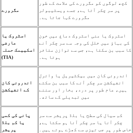
کچھ لوگوں کو مگرورے کی علامت کے طور
پر سر چکر آتا ہے، جسے ویسٹیبولر
مگرورے
مگرورے کہا جاتا ہے۔
اسٹروک یا منی اسٹروک دماغ میں خون
اسٹروک یا
کی بہاؤ میں خلل کی وجہ سے سر چکر آنے
عارضی
کا سبب بن سکتا ہے، جس سے توازن متاثر
اسکییمک حملہ
ہوتا ہے۔
(TIA)
اندرونی کان میں بیکٹیریل یا وائرل
انفیکشن سر چکر آنے کا سبب بن سکتے
اندرونی کان
ہیں، عام طور پر درد، بخار اور سننے
کے انفیکشن
میں تبدیلی کے ساتھ۔
کم سیال کی سطح یا بلڈ پریشر سے سر
پانی کی کمی
چکر آنا یا سر چکر آنا ہو سکتا ہے،
یا کم بلڈ
خاص طور پر جب تیزی سے کھڑے ہوتے ہیں۔
پریشر