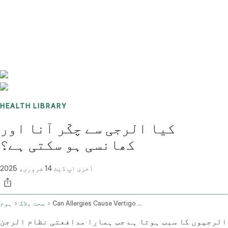
Benchmarks
Stories
FAQ
Sign up / Log in
HEALTH LIBRARY
کیا الرجی سے چکّر آنا اور
کھانسی ہو سکتی ہے؟
آخری اپ ڈیٹ
14 فروری، 2025
Can Allergies Cause Vertigo And Cough
صحت بلاگ
ہوم
الرجیوں کا سبب ہوتا ہے جب ہمارا مدافعتی نظام الرجن