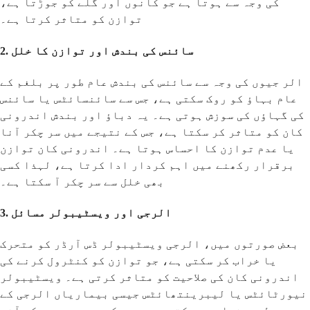
کی وجہ سے ہوتا ہے جو کانوں اور گلے کو جوڑتا ہے،
توازن کو متاثر کرتا ہے۔
2. سائنس کی بندش اور توازن کا خلل
الر جیوں کی وجہ سے سائنس کی بندش عام طور پر بلغم کے
عام بہاؤ کو روک سکتی ہے، جس سے سائنسائٹس یا سائنس
کی گہاؤں کی سوزش ہوتی ہے۔ یہ دباؤ اور بندش اندرونی
کان کو متاثر کر سکتا ہے، جس کے نتیجے میں سر چکر آنا
یا عدم توازن کا احساس ہوتا ہے۔ اندرونی کان توازن
برقرار رکھنے میں اہم کردار ادا کرتا ہے، لہذا کسی
بھی خلل سے سر چکر آ سکتا ہے۔
3. الرجی اور ویسٹیبولر مسائل
بعض صورتوں میں، الرجی ویسٹیبولر ڈس آرڈر کو متحرک
یا خراب کر سکتی ہے، جو توازن کو کنٹرول کرنے کی
اندرونی کان کی صلاحیت کو متاثر کرتی ہے۔ ویسٹیبولر
نیورٹائٹس یا لیبرینتھائٹس جیسی بیماریاں الرجی کے