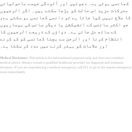
کھانسی ہوتی ہے۔ دھوئیں اور آلودگی جیسے ماحولیاتی
محرکات مزید اس حالت کو بڑھا سکتے ہیں۔ اگر الرجیوں
کا علاج نہیں کیا جاتا ہے تو دائمی کھانسی ہو سکتی ہے،
جو اکثر سائنس کے انفیکشن یا دیگر سانس کی بیماریوں
کے ساتھ مل جاتی ہے۔ دواؤں کے ذریعے الرجیوں کا
انتظام کرنا اور الرجن سے بچنا کھانسی کو کم کرنے
اور علامات کو بہتر کرنے میں مدد کر سکتا ہے۔
Medical Disclaimer:
This article is for informational purposes only and does not constitute
medical advice. Always consult a qualified healthcare provider for diagnosis and treatment
decisions. If you are experiencing a medical emergency, call 911 or go to the nearest emergency
room immediately.