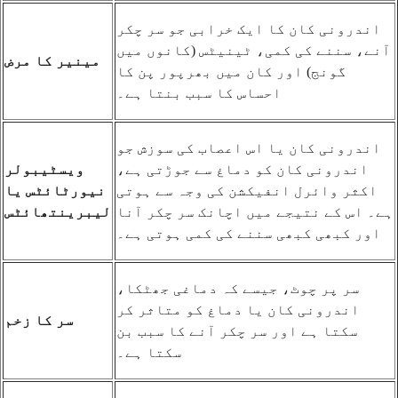
اندرونی کان کا ایک خرابی جو سر چکر
آنے، سننے کی کمی، ٹینیٹس (کانوں میں
مینیر کا مرض
گونج) اور کان میں بھرپور پن کا
احساس کا سبب بنتا ہے۔
اندرونی کان یا اس اعصاب کی سوزش جو
اندرونی کان کو دماغ سے جوڑتی ہے،
ویسٹیبولر
اکثر وائرل انفیکشن کی وجہ سے ہوتی
نیورٹائٹس یا
ہے۔ اس کے نتیجے میں اچانک سر چکر آنا
لیبرینتھائٹس
اور کبھی کبھی سننے کی کمی ہوتی ہے۔
سر پر چوٹ، جیسے کہ دماغی جھٹکا،
اندرونی کان یا دماغ کو متاثر کر
سر کا زخم
سکتا ہے اور سر چکر آنے کا سبب بن
سکتا ہے۔