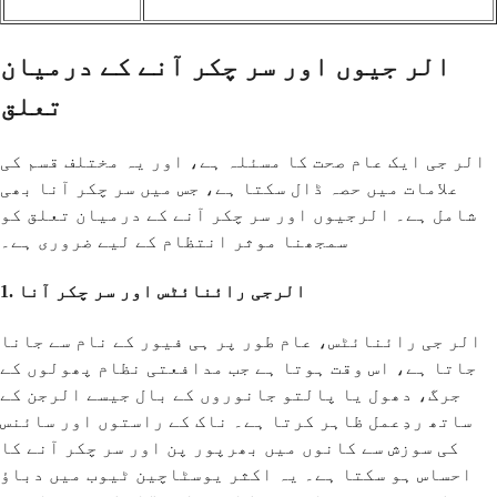
الر جیوں اور سر چکر آنے کے درمیان
تعلق
الر جی ایک عام صحت کا مسئلہ ہے، اور یہ مختلف قسم کی
علامات میں حصہ ڈال سکتا ہے، جس میں سر چکر آنا بھی
شامل ہے۔ الرجیوں اور سر چکر آنے کے درمیان تعلق کو
سمجھنا موثر انتظام کے لیے ضروری ہے۔
1. الرجی رائنائٹس اور سر چکر آنا
الر جی رائنائٹس، عام طور پر ہی فیور کے نام سے جانا
جاتا ہے، اس وقت ہوتا ہے جب مدافعتی نظام پھولوں کے
جرگ، دھول یا پالتو جانوروں کے بال جیسے الرجن کے
ساتھ ردِعمل ظاہر کرتا ہے۔ ناک کے راستوں اور سائنس
کی سوزش سے کانوں میں بھرپور پن اور سر چکر آنے کا
احساس ہو سکتا ہے۔ یہ اکثر یوسٹاچین ٹیوب میں دباؤ