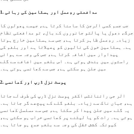
1. مدافعتی ردِعمل اور ہسٹامین کی رہائی
جب جسم کسی الرجن کا سامنا کرتا ہے، جیسے پھولوں کا
جرگ، دھول یا پالتو جانوروں کے بال، تو مدافعتی نظام
زیادہ ردِعمل ظاہر کرتا ہے، جس سے ہسٹامین خارج ہوتا
ہے۔ ہسٹامین خون کی نالیوں کو پھیلاتا ہے اور بلغم کی
پیداوار میں اضافہ کرتا ہے، جس کی وجہ سے ہوائی
راستوں میں بندش ہوتی ہے۔ اس بلغم میں اضافے سے گلے
میں جلن ہو سکتی ہے، جس سے کھانسی ہوتی ہے۔
2. پوسٹ نزل ڈرپ اور کھانسی
الر جی رائنائٹس اکثر پوسٹ نزل ڈرپ کی طرف لے جاتا
ہے، جہاں ناک سے زیادہ بلغم گلے کے پیچھے گر جاتا ہے۔
یہ گلے میں جلن پیدا کر سکتا ہے، جس سے مسلسل کھانسی
ہوتی ہے۔ رات کو یا لیٹنے پر کھانسی خراب ہو سکتی ہے،
کیونکہ کشش ثقل کی وجہ سے بلغم جمع ہو جاتا ہے۔