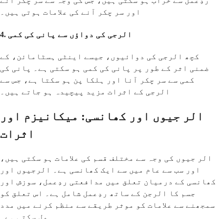
ردِعمل سے خراب ہو سکتی ہیں، جس کی وجہ سے سر چکر آنے
اور سر چکر آنے کی علامات ہوتی ہیں۔
4. الرجی کی دواؤں سے پانی کی کمی
کچھ الرجی کی دوائیوں، جیسے اینٹی ہسٹامائن، کے
ضمنی اثر کے طور پر پانی کی کمی ہو سکتی ہے۔ پانی کی
کمی سے سر چکر آنا اور ہلکا پن ہو سکتا ہے، جس سے
الرجی کے اثرات مزید پیچیدہ ہو جاتے ہیں۔
الر جیوں اور کھانسی: میکانیزم اور
اثرات
الر جیوں کی وجہ سے مختلف قسم کی علامات ہو سکتی ہیں،
اور سب سے عام میں سے ایک کھانسی ہے۔ الرجیوں اور
کھانسی کے درمیان تعلق میں مدافعتی ردِعمل، سوزش اور
جسم کا الرجن کے ساتھ ردِعمل شامل ہے۔ اس تعلق کو
سمجھنے سے علامات کو موثر طریقے سے منظم کرنے میں مدد
مل سکتی ہے۔