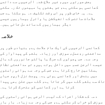
بعض صورتوں میں، غیر علاج شدہ الرجیوں سے دائمی
کھانسی ہو سکتی ہے، جو ہفتوں یا مہینوں تک رہ سکتی
ہے۔ یہ خاص طور پر اس وقت تکلیف دہ ہو سکتا ہے جب
علامات سائنس کے انفیکشن یا وائرل بیماریوں جیسی
دیگر بیماریوں کے ساتھ مل جاتی ہیں۔
خلاصہ
کھانسی الرجیوں کی ایک عام علامت ہے، بنیادی طور پر
مدافعتی ردِعمل، سوزش اور زیادہ بلغم کی پیداوار کی
وجہ سے۔ جب پھولوں کے جرگ یا پالتو جانوروں کے بال
جیسے الرجن جسم میں داخل ہوتے ہیں، تو مدافعتی نظام
ہسٹامین خارج کرتا ہے، جس کی وجہ سے ہوائی راستوں
میں بندش اور کھانسی ہوتی ہے۔ پوسٹ نزل ڈرپ، جہاں
ناک سے بلغم گلے میں گر جاتا ہے، گلے میں جلن بھی پیدا
کرتا ہے اور کھانسی کو متحرک کرتا ہے۔
دمہ کے شکار افراد کے لیے، الرجی ہوائی راستوں کی
سوزش کو خراب کر سکتی ہے، جس کی وجہ سے زیادہ بار بار