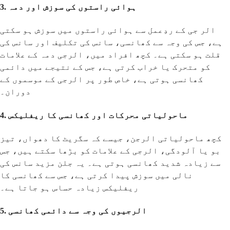
3. ہوائی راستوں کی سوزش اور دمہ
الر جی کے ردِعمل سے ہوائی راستوں میں سوزش ہو سکتی
ہے، جس کی وجہ سے کھانسی، سانس کی تکلیف اور سانس کی
قلت ہو سکتی ہے۔ کچھ افراد میں، الرجی دمہ کے علامات
کو متحرک یا خراب کرتی ہے، جس کے نتیجے میں دائمی
کھانسی ہوتی ہے، خاص طور پر الرجی کے موسموں کے
دوران۔
4. ماحولیاتی محرکات اور کھانسی کا ریفلیکس
کچھ ماحولیاتی الرجن، جیسے کہ سگریٹ کا دھواں، تیز
بو یا آلودگی، الرجی کے علامات کو بڑھا سکتے ہیں، جس
سے زیادہ شدید کھانسی ہوتی ہے۔ یہ جلن مزید سانس کی
نالی میں سوزش پیدا کرتی ہے، جس سے کھانسی کا
ریفلیکس زیادہ حساس ہو جاتا ہے۔
5. الرجیوں کی وجہ سے دائمی کھانسی