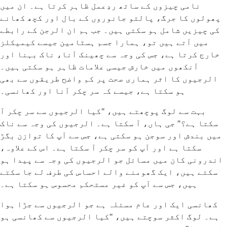
نامی چیزوں کے ساتھ ردِعمل ظاہر کرتا ہے۔ ان میں
پھولوں کا جرگ، پالتو جانوروں کے بال اور کچھ کھانے
کی چیزیں شامل ہو سکتی ہیں۔ جب ہم ان الرجن کے رابطے
میں آتے ہیں تو، ہمارا جسم ہسٹامین جیسے کیمیکلز
خارج کرتا ہے، جس کی وجہ سے چھینک آنا، ناک بہنا اور
آنکھوں میں خارش جیسی علامات ظاہر ہو سکتی ہیں۔
الرجیوں کا اثر ہماری صحت پر کم واضح طریقوں سے بھی
ہو سکتا ہے، جیسے کہ سر چکر آنا اور کھانسی۔
بہت سے لوگ پوچھتے ہیں، "کیا الرجیوں سے سر چکر آ
سکتا ہے؟" جی ہاں، آ سکتا ہے۔ الرجیوں کی وجہ سے ناک
میں بندش اور سوجن ہو سکتی ہے، جس سے آپ کا توازن بگڑ
سکتا ہے اور آپ کو سر چکر آ سکتا ہے۔ اس کے علاوہ،
اندرونی کان میں مسائل جو الرجیوں کی وجہ سے پیدا ہو
سکتے ہیں، ایک گھومنے والے احساس کی طرف لے جا سکتے
ہیں، جس سے آپ کو غیر مستحکم محسوس ہو سکتا ہے۔
کھانسی ایک اور عام مسئلہ ہے جو الرجیوں سے جڑا ہوا
ہے۔ لوگ اکثر سوچتے ہیں، "کیا الرجیوں سے کھانسی ہو