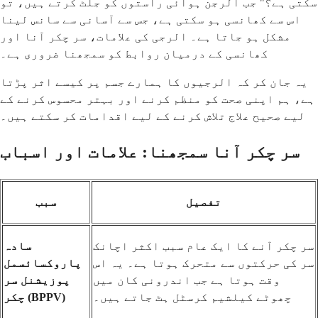
سکتی ہے؟" جب الرجن ہوائی راستوں کو جلٹ کرتے ہیں، تو
اس سے کھانسی ہو سکتی ہے، جس سے آسانی سے سانس لینا
مشکل ہو جاتا ہے۔ الرجی کی علامات، سر چکر آنا اور
کھانسی کے درمیان روابط کو سمجھنا ضروری ہے۔
یہ جان کر کہ الرجیوں کا ہمارے جسم پر کیسے اثر پڑتا
ہے، ہم اپنی صحت کو منظم کرنے اور بہتر محسوس کرنے کے
لیے صحیح علاج تلاش کرنے کے لیے اقدامات کر سکتے ہیں۔
سر چکر آنا سمجھنا: علامات اور اسباب
تفصیل
سبب
سر چکر آنے کا ایک عام سبب اکثر اچانک
سادہ
سر کی حرکتوں سے متحرک ہوتا ہے۔ یہ اس
پاروکسائسمل
وقت ہوتا ہے جب اندرونی کان میں
پوزیشنل سر
چھوٹے کیلشیم کرسٹل ہٹ جاتے ہیں۔
چکر (BPPV)