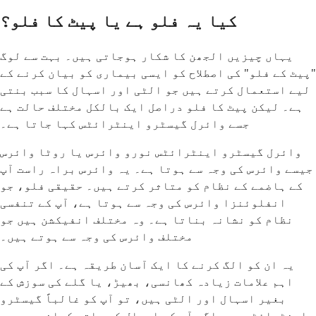
کیا یہ فلو ہے یا پیٹ کا فلو؟
یہاں چیزیں الجھن کا شکار ہوجاتی ہیں۔ بہت سے لوگ
"پیٹ کے فلو" کی اصطلاح کو ایسی بیماری کو بیان کرنے کے
لیے استعمال کرتے ہیں جو الٹی اور اسہال کا سبب بنتی
ہے۔ لیکن پیٹ کا فلو دراصل ایک بالکل مختلف حالت ہے
جسے وائرل گیسٹرو اینٹرائٹس کہا جاتا ہے۔
وائرل گیسٹرو اینٹرائٹس نورو وائرس یا روٹا وائرس
جیسے وائرس کی وجہ سے ہوتا ہے۔ یہ وائرس براہ راست آپ
کے ہاضمے کے نظام کو متاثر کرتے ہیں۔ حقیقی فلو، جو
انفلوئنزا وائرس کی وجہ سے ہوتا ہے، آپ کے تنفسی
نظام کو نشانہ بناتا ہے۔ وہ مختلف انفیکشن ہیں جو
مختلف وائرس کی وجہ سے ہوتے ہیں۔
یہ ان کو الگ کرنے کا ایک آسان طریقہ ہے۔ اگر آپ کی
اہم علامات زیادہ کھانسی، بھیڑ، یا گلے کی سوزش کے
بغیر اسہال اور الٹی ہیں، تو آپ کو غالباً گیسٹرو
اینٹرائٹس ہے۔ اگر آپ کو اسہال کے ساتھ کھانسی، جسم