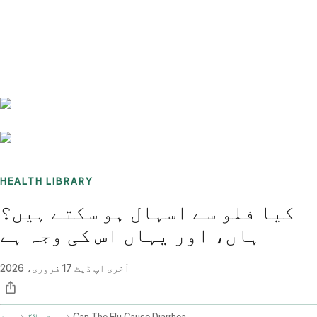
Benchmarks
Stories
FAQ
Sign up / Log in
HEALTH LIBRARY
کیا فلو سے اسہال ہو سکتے ہیں؟
ہاں، اور یہاں اس کی وجہ ہے
آخری اپ ڈیٹ
17 فروری، 2026
Can The Flu Cause Diarrhea
صحت بلاگ
ہوم