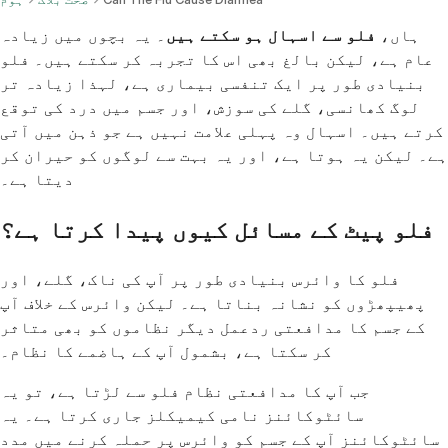
ہاں،
فلو سے اسہال ہو سکتے ہیں
۔ یہ بچوں میں زیادہ
عام ہے، لیکن بالغ بھی اس کا تجربہ کر سکتے ہیں۔ فلو
بنیادی طور پر ایک تنفسی بیماری ہے، لہذا زیادہ تر
لوگ کھانسی، گلے کی سوزش، اور جسم میں درد کی توقع
کرتے ہیں۔ اسہال وہ پہلی علامت نہیں ہے جو ذہن میں آتی
ہے۔ لیکن یہ ہوتا ہے، اور یہ بہت سے لوگوں کو حیران کر
دیتا ہے۔
فلو پیٹ کے مسائل کیوں پیدا کرتا ہے؟
فلو کا وائرس بنیادی طور پر آپ کی ناک، گلے، اور
پھیپھڑوں کو نشانہ بناتا ہے۔ لیکن وائرس کے خلاف آپ
کے جسم کا مدافعتی ردعمل دیگر نظاموں کو بھی متاثر
کر سکتا ہے، بشمول آپ کے ہاضمے کا نظام۔
جب آپ کا مدافعتی نظام فلو سے لڑتا ہے، تو یہ
سائٹوکائنز نامی کیمیکلز جاری کرتا ہے۔ یہ
سائٹوکائنز آپ کے جسم کو وائرس پر حملہ کرنے میں مدد