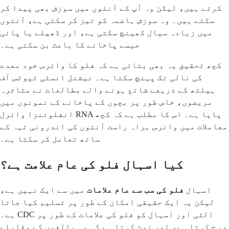
کرتے ہیں، لیکن وہ آپ کے آنتوں میں سوزش بھی پیدا کر
سکتے ہیں۔ وہ سوزش ہاضمہ کو تیز کر سکتی ہے، آنتوں
میں زیادہ سیال کھینچ سکتی ہے، اور ڈھیلے یا پانی
جیسے پاخانے کا باعث بن سکتی ہے۔
کچھ تحقیق یہ بھی بتاتی ہے کہ فلو کا وائرس خود معدے
کی نالی تک پہنچ سکتا ہے۔ نیشنل انسٹی ٹیوٹس آف
ہیلتھ کے ذریعے شائع ہونے والے مطالعات نے متاثرہ
مریضوں، خاص طور پر بچوں کے پاخانے کے نمونوں میں
انفلوئنزا وائرل RNA پایا ہے۔ اس کا مطلب ہے کہ کچھ
معاملات میں وائرس براہ راست آنتوں کی اندرونی تہہ کے
ساتھ تعامل کر سکتا ہے۔
کیا اسہال فلو کی عام علامت ہے؟
اسہال
فلو کی سب سے عام علامات
میں سے ایک نہیں ہے،
لیکن یہ ایک حقیقی امکان کے طور پر تسلیم کیا جاتا
ہے۔ CDC الٹی اور اسہال کو فلو کی علامات کے طور پر
درج کرتا ہے، اور نوٹ کرتا ہے کہ وہ بالغوں کے مقابلے