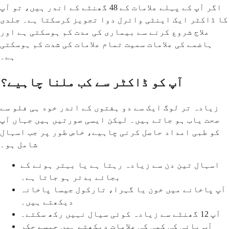
اگر آپ کے پہلے علامات کے 48 گھنٹے کے اندر ہیں، تو آپ
کا ڈاکٹر ایک اینٹی وائرل دوا تجویز کرسکتا ہے۔ جلدی
علاج شروع کرنے سے بیماری کی مدت کم ہوسکتی ہے اور
ہاضمے کی علامات سمیت تمام علامات کی شدت کم ہوسکتی
ہے۔
آپ کو ڈاکٹر سے کب ملنا چاہیے؟
زیادہ تر لوگ ایک سے دو ہفتوں کے اندر خود ہی فلو سے
صحت یاب ہو جاتے ہیں۔ لیکن ایسی صورتیں ہیں جہاں آپ
کو طبی امداد حاصل کرنی چاہیے، خاص طور پر جب اسہال
شامل ہو۔
اسہال تین دن سے زیادہ رہتا ہے یا بہتر ہونے کے
بجائے بدتر ہو جاتا ہے۔
آپ پاخانے میں خون یا گہرا، تارکول جیسا پاخانہ
دیکھتے ہیں۔
آپ 12 گھنٹے سے زیادہ کوئی سیال نہیں رکھ سکتے۔
آپ پانی کی کمی کی علامات دیکھتے ہیں جیسے چکر