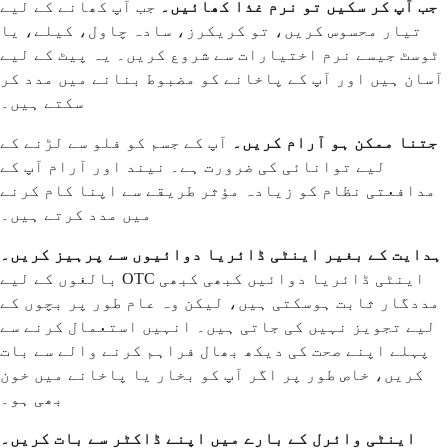
جب آپ کر سکیں تو نرم غذا کھائیں۔
جب آپ کھانے کے لیے
تیار محسوس کریں، تو کریکرز، سادہ چاول، کیلے، یا
ٹوسٹ جیسے نرم اختیارات سے شروع کریں۔ یہ پیٹ کے لیے
آسان ہیں اور آپ کے پاخانے کو مضبوط بنانے میں مدد کر
سکتے ہیں۔
جتنا ممکن ہو آرام کریں۔
آپ کے جسم کو فلو سے لڑنے کے
لیے توانائی کی ضرورت ہے۔ نیند اور آرام آپ کے
مدافعتی نظام کو زیادہ مؤثر طریقے سے اپنا کام کرنے
میں مدد کرتے ہیں۔
ہدایت کے بغیر اینٹی ڈائریا دوائیوں سے پرہیز کریں۔
بالغوں کے لیے OTC اینٹی ڈائریا دوائیں کبھی کبھی
مددگار ثابت ہوسکتی ہیں، لیکن وہ عام طور پر بچوں کے
لیے تجویز نہیں کی جاتی ہیں۔ انہیں استعمال کرنے سے
پہلے اپنے صحت کی دیکھ بھال فراہم کرنے والے سے بات
کریں، خاص طور پر اگر آپ کو بخار یا پاخانے میں خون
بھی ہو۔
اینٹی وائرل کے بارے میں اپنے ڈاکٹر سے بات کریں۔