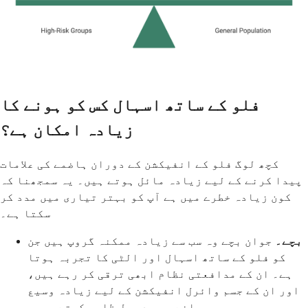
فلو کے ساتھ اسہال کس کو ہونے کا
زیادہ امکان ہے؟
کچھ لوگ فلو کے انفیکشن کے دوران ہاضمے کی علامات
پیدا کرنے کے لیے زیادہ مائل ہوتے ہیں۔ یہ سمجھنا کہ
کون زیادہ خطرے میں ہے آپ کو بہتر تیاری میں مدد کر
سکتا ہے۔
بچے۔
جوان بچے وہ سب سے زیادہ ممکنہ گروپ ہیں جن
کو فلو کے ساتھ اسہال اور الٹی کا تجربہ ہوتا
ہے۔ ان کے مدافعتی نظام ابھی ترقی کر رہے ہیں،
اور ان کے جسم وائرل انفیکشن کے لیے زیادہ وسیع
پیمانے پر رد عمل ظاہر کرتے ہیں۔