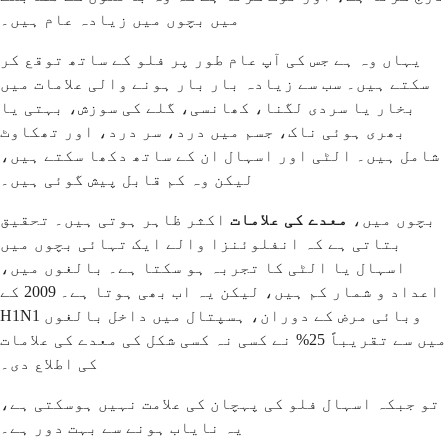
میں بچوں میں زیادہ عام ہیں۔
یہاں وہ ہے جس کی آپ عام طور پر فلو کے ساتھ توقع کر
سکتے ہیں۔ سب سے زیادہ بار بار ہونے والی علامات میں
بخار یا سردی لگنا، کھانسی، گلے کی سوزش، بہتی یا
بھری ہوئی ناک، جسم میں درد، سر درد، اور تھکاوٹ
شامل ہیں۔ الٹی اور اسہال ان کے ساتھ دکھا سکتے ہیں،
لیکن وہ کم قابل پیش گوئی ہیں۔
بچوں میں،
معدے کی علامات
اکثر ظاہر ہوتی ہیں۔ تحقیق
بتاتی ہے کہ انفلوئنزا والے ایک تہائی بچوں میں
اسہال یا الٹی کا تجربہ ہو سکتا ہے۔ بالغوں میں،
اعداد و شمار کم ہیں، لیکن یہ اب بھی ہوتا ہے۔ 2009 کے
H1N1 وبائی مرض کے دوران، ہسپتال میں داخل بالغوں
میں سے تقریباً 25% نے کسی نہ کسی شکل کی معدے کی علامات
کی اطلاع دی۔
تو جبکہ اسہال فلو کی پہچان کی علامت نہیں ہوسکتی ہے،
یہ نایاب ہونے سے بہت دور ہے۔