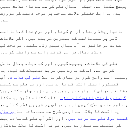
پہنچ سکتا ہے۔ جبکہ اسہال فلو کی سب سے عام علامت نہیں
ہے، یہ ایک حقیقی علامت ہے جس پر توجہ دینے کی ضرورت
ہے۔
ہائیڈریٹڈ رہنا، آرام کرنا، اور نرم غذا کھانا اسے
گھر پر سنبھالنے کے بہترین طریقے ہیں۔ اگر علامات
شدید ہو جائیں یا آپ سیال نہیں رکھ سکتے، تو صحت کی
دیکھ بھال فراہم کرنے والے سے رابطہ کریں۔
فلو کی علامات، پیچیدگیوں، اور کب دیکھ بھال حاصل
کرنی ہے، اس کے بارے میں مزید تفصیلات کے لیے، یہ
وسیلہ اسے واضح طور پر بیان کرتا ہے:
فلو کی علامات
۔ آپ
گیسٹرو اینٹرائٹس کے بارے میں اور یہ فلو سے کیسے
مختلف ہے، اس کے بارے میں بھی یہاں مزید جان سکتے ہیں:
گیسٹرو اینٹرائٹس کا جائزہ
۔ فلو کتنا سنگین ہو سکتا
ہے اور جلدی علاج کیوں اہم ہے، اس پر قریبی نظر کے لیے،
یہ اگست کا بلاگ اسے اچھی طرح سے سمجھاتا ہے:
ہر سال
کتنے لوگ فلو سے مرتے ہیں
۔ اور اگر آپ فلو کے ساتھ پیٹ
کی تکلیف سے نمٹ رہے ہیں، تو یہ اگست کا بلاگ مددگار