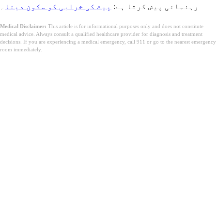
رہنمائی پیش کرتا ہے:
پیٹ کی خرابی کو سکون دینا
۔
Medical Disclaimer:
This article is for informational purposes only and does not constitute
medical advice. Always consult a qualified healthcare provider for diagnosis and treatment
decisions. If you are experiencing a medical emergency, call 911 or go to the nearest emergency
room immediately.