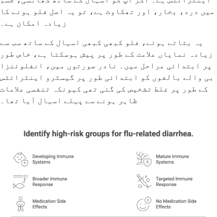
میں درد، بخار، اور تھکاوٹ ہے، تو یہ اصل فلو ہونے کا
زیادہ امکان ہے۔
یہ بتاتے ہوئے، فلو کبھی کبھی اسہال کے ساتھ سب سے
زیادہ نمایاں علامت کے طور پر پیش ہوسکتا ہے، خاص طور
پر ابتدائی مراحل میں۔ نادر صورتوں میں، انفلوئنزا
بی والے بالغوں کو ابتدائی طور پر گیسٹرو اینٹرائٹس
کے طور پر غلط تشخیص کی گئی تھی کیونکہ تنفسی علامات
ظاہر ہونے سے پہلے اسہال آیا تھا۔