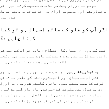
موسم کے دوران پیٹ کی علامات محسوس کرتے ہیں، تو
ہائیڈریشن اور مجموعی آرام پر اضافی توجہ دینا قابل
قدر ہے۔
اگر آپ کو فلو کے ساتھ اسہال ہو تو کیا
کرنا چاہیے؟
فلو کے دوران اسہال کا انتظام زیادہ تر آپ کے جسم کو
وائرس سے لڑنے میں مدد دینے کے بارے میں ہے۔ یہاں کچھ
اقدامات ہیں جو مدد کر سکتے ہیں۔
ہائیڈریٹڈ رہیں
۔ یہ سب سے اہم چیز ہے۔ اسہال اور
الٹی آپ سے سیال اور الیکٹرولائٹس کو جلدی سے ضائع
کرنے کا سبب بنتی ہیں۔ پانی، کلیئر شوربہ، یا اورل
ری ہائیڈریشن سلوشن کے چھوٹے، بار بار گھونٹ لیں۔
میٹھے مشروبات، کیفین، اور الکحل سے پرہیز کریں،
کیونکہ وہ پانی کی کمی کو مزید بڑھا سکتے ہیں۔