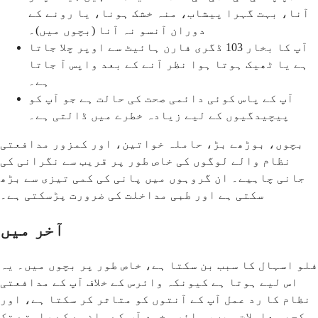
آنا، بہت گہرا پیشاب، منہ خشک ہونا، یا رونے کے
دوران آنسو نہ آنا (بچوں میں)۔
آپ کا بخار 103 ڈگری فارن ہائیٹ سے اوپر چلا جاتا
ہے یا ٹھیک ہوتا ہوا نظر آنے کے بعد واپس آ جاتا
ہے۔
آپ کے پاس کوئی دائمی صحت کی حالت ہے جو آپ کو
پیچیدگیوں کے لیے زیادہ خطرے میں ڈالتی ہے۔
بچوں، بوڑھے بڑ، حاملہ خواتین، اور کمزور مدافعتی
نظام والے لوگوں کی خاص طور پر قریب سے نگرانی کی
جانی چاہیے۔ ان گروہوں میں پانی کی کمی تیزی سے بڑھ
سکتی ہے اور طبی مداخلت کی ضرورت پڑسکتی ہے۔
آخر میں
فلو اسہال کا سبب بن سکتا ہے، خاص طور پر بچوں میں۔ یہ
اس لیے ہوتا ہے کیونکہ وائرس کے خلاف آپ کے مدافعتی
نظام کا رد عمل آپ کے آنتوں کو متاثر کر سکتا ہے، اور
کچھ معاملات میں، وائرس خود آپ کے ہاضمے کے راستے تک