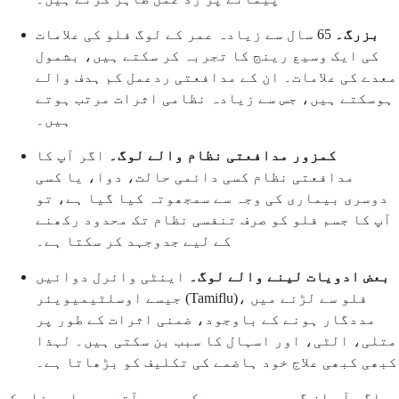
بزرگ۔
65 سال سے زیادہ عمر کے لوگ فلو کی علامات
کی ایک وسیع رینج کا تجربہ کر سکتے ہیں، بشمول
معدے کی علامات۔ ان کے مدافعتی ردعمل کم ہدف والے
ہوسکتے ہیں، جس سے زیادہ نظامی اثرات مرتب ہوتے
ہیں۔
کمزور مدافعتی نظام والے لوگ۔
اگر آپ کا
مدافعتی نظام کسی دائمی حالت، دوا، یا کسی
دوسری بیماری کی وجہ سے سمجھوتہ کیا گیا ہے، تو
آپ کا جسم فلو کو صرف تنفسی نظام تک محدود رکھنے
کے لیے جدوجہد کر سکتا ہے۔
بعض ادویات لینے والے لوگ۔
اینٹی وائرل دوائیں
جیسے اوسلٹیمیویئر (Tamiflu)، فلو سے لڑنے میں
مددگار ہونے کے باوجود، ضمنی اثرات کے طور پر
متلی، الٹی، اور اسہال کا سبب بن سکتی ہیں۔ لہذا
کبھی کبھی علاج خود ہاضمے کی تکلیف کو بڑھاتا ہے۔
اگر آپ ان گروہوں میں سے کسی میں آتے ہیں اور فلو کے