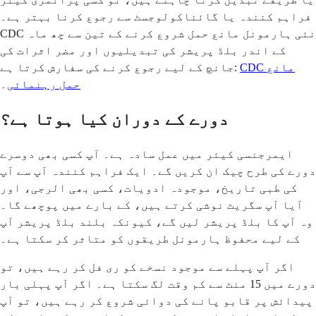
فراہم کنندہ یا گائناکولوجسٹ سے رجوع کرنا بہتر ہے۔
CDC نئی ہارمونل مانع حمل شروع کرنے کے تین سے چھ ماہ
کے اندر بلڈ پریشر کی تبدیلیوں اور مضر اثرات کی
CDC مانع
جانچ کے لیے رجوع کرنے کی سفارش کرتا ہے:
حمل رہنمائی
۔
دورے کے دوران کیا ہوتا ہے؟
ایمرجنسی کیئر میں عمل سادہ ہے۔ آپ کسی بھی دوسرے
دورے کی طرح چیک ان کریں گے۔ ایک فراہم کنندہ آپ سے آپ
کی طبی تاریخ، موجودہ ادویات، کسی بھی الرجی، اور
آیا آپ سگریٹ نوشی کرتے ہیں، کے بارے میں پوچھے گا۔
وہ آپ کا بلڈ پریشر لیں گے، کیونکہ بلند بلڈ پریشر آپ
کے لیے محفوظ ہارمونل طریقوں کو متاثر کر سکتا ہے۔
اگر آپ پہلے سے موجود نسخے کو ری فل کر رہے ہیں، تو
دورے میں 15 منٹ سے کم وقت لگ سکتا ہے۔ اگر آپ پہلی بار
پیدائش پر قابو پانے کی دوائی شروع کر رہے ہیں، تو آپ