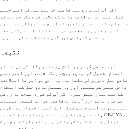
اگر آپ اس بارے میں جاننا چاہتے ہیں کہ ایمرجنسی
کیئر پیدائش پر قابو پانے کے علاوہ کن دیگر خدمات کو
سنبھال سکتا ہے، تو پٹھوں کو آرام دینے والی دوائیوں
کے بارے میں یہ مضمون اس بات کا اندازہ دیتا ہے کہ
واک-ان کلینکس میں کون سے نسخے دستیاب ہیں۔
نتیجہ
ایمرجنسی کیئر پیدائش پر قابو پانے کی زیادہ تر
اقسام بشمول گولیاں، پیچ، رنگ، شاٹ، اور ایمرجنسی
مانع حمل تجویز کر سکتا ہے۔ وہ آئی یو ڈیز یا امپلانٹس
داخل نہیں کر سکتے، اور وہ مسلسل مانع حمل کے انتظام
کے لیے تیار نہیں ہیں۔ اگر آپ کو فوری نسخے یا ری فل
کی ضرورت ہے اور آپ کا باقاعدہ فراہم کنندہ دستیاب
نہیں ہے، تو ایمرجنسی کیئر ایک ٹھوس اختیار ہے۔ طویل
المدتی طریقوں یا مسلسل دیکھ بھال کے لیے، OB-GYN،
فیملی پلاننگ کلینک، یا ٹیلی ہیلتھ پلیٹ فارم ایک
بہتر انتخاب ہے۔