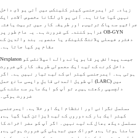
زیادہ تر ایمرجنسی کیئر کلینکس میں آئی یو ڈی داخل
نہیں کیا جاتا ہے۔ آئی یو ڈی لگانا مخصوص آلات، ایک
جراثیم سے پاک ترتیب، اور طریقہ کار میں تربیت یافتہ
فراہم کنندہ کی ضرورت ہے۔ یہ عام طور پر OB-GYN
دفتر، فیملی پلاننگ کلینک، یا منصوبہ بند والدین کے
مقام پر کیا جاتا ہے۔
Nexplanon جیسے پیدائش پر قابو پانے والے امپلانٹس کو
داخل کرنے کے لیے ایک معمولی طریقہ کار کی ضرورت
ہوتی ہے۔ ایمرجنسی کیئر اس کے لیے تیار نہیں ہے۔ اگر
آپ طویل المدتی قابلِ واپسی مانع حمل (LARC) میں
دلچسپی رکھتے ہیں، تو آپ کو ایک ماہر سے ملنے کی
ضرورت ہوگی۔
مسلسل نگرانی اور انتظام ایک اور خلا ہے۔ ایمرجنسی
کیئر ایک بار کے دوروں کے لیے ڈیزائن کیا گیا ہے،
مسلسل دیکھ بھال کے لیے نہیں۔ اگر آپ کو مضر اثرات کا
سامنا ہوتا ہے، خوراک میں تبدیلی کی ضرورت ہوتی ہے،
یا طریقے تبدیل کرنا چاہتے ہیں، تو کسی پرائمری کیئر