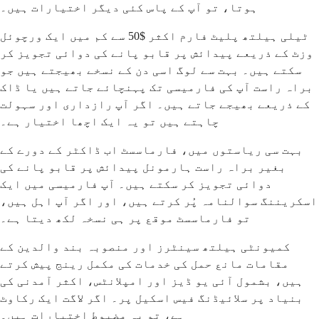
ہوتا، تو آپ کے پاس کئی دیگر اختیارات ہیں۔
ٹیلی ہیلتھ پلیٹ فارم اکثر $50 سے کم میں ایک ورچوئل
وزٹ کے ذریعے پیدائش پر قابو پانے کی دوائی تجویز کر
سکتے ہیں۔ بہت سے لوگ اسی دن کے نسخے بھیجتے ہیں جو
براہ راست آپ کی فارمیسی تک پہنچائے جاتے ہیں یا ڈاک
کے ذریعے بھیجے جاتے ہیں۔ اگر آپ رازداری اور سہولت
چاہتے ہیں تو یہ ایک اچھا اختیار ہے۔
بہت سی ریاستوں میں، فارماسسٹ اب ڈاکٹر کے دورے کے
بغیر براہ راست ہارمونل پیدائش پر قابو پانے کی
دوائی تجویز کر سکتے ہیں۔ آپ فارمیسی میں ایک
اسکریننگ سوالنامہ پُر کرتے ہیں، اور اگر آپ اہل ہیں،
تو فارماسسٹ موقع پر ہی نسخہ لکھ دیتا ہے۔
کمیونٹی ہیلتھ سینٹرز اور منصوبہ بند والدین کے
مقامات مانع حمل کی خدمات کی مکمل رینج پیش کرتے
ہیں، بشمول آئی یو ڈیز اور امپلانٹس، اکثر آمدنی کی
بنیاد پر سلائیڈنگ فیس اسکیل پر۔ اگر لاگت ایک رکاوٹ
ہے، تو یہ مضبوط اختیارات ہیں۔