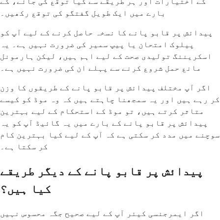
کے اختیارات اور ہر طریقے سے کیا توقع کی جائے، کے
بارے میں ایک طویل گفتگو کی توقع رکھیں۔
پیدائش پر قابو پانے کا نسخہ حاصل کرنے کے لیے آپ کو
پیلوک امتحان یا پیپ سمیر کی ضرورت نہیں ہے۔ یہ
اسکریننگ تولیدی صحت کے لیے اہم ہیں، لیکن ہارمونل
مانع حمل شروع کرنے سے پہلے ان کی ضرورت نہیں ہے۔
اگر آپ مختلف پیدائش پر قابو پانے کے طریقوں کا وزن
کر رہے ہیں اور یہ سمجھنا چاہتے ہیں کہ وہ موڈ کو کیسے
متاثر کرتے ہیں، تو موڈ کے استحکام کے لیے بہترین
پیدائش پر قابو پانے کے بارے میں یہ گائیڈ آپ کو یہ
سوچنے میں مدد کر سکتی ہے کہ آپ کے لیے کیا بہترین کام
کر سکتا ہے۔
پیدائش پر قابو پانے کے دیگر طریقے
کیا ہیں؟
اگر ایمرجنسی کیئر آپ کے لیے صحیح جگہ محسوس نہیں