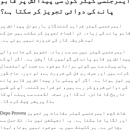
ایمرجنسی کیئر کون سی پیدائش پر قابو
پانے کی دوائی تجویز کر سکتا ہے؟
ایمرجنسی کیئر فراہم کنندگان ہارمونل پیدائش پر
قابو پانے کی زیادہ تر اقسام تجویز کر سکتے ہیں جن کے
لیے طریقہ کار کی ضرورت نہیں ہوتی ہے۔
ایمرجنسی کیئر میں سب سے زیادہ تجویز کی جانے والی
پیدائش پر قابو پانے کی گولیوں کا آپشن ہے۔ اگر آپ کے
پاس پہلے سے ہی کوئی برانڈ موجود ہے جسے آپ استعمال
کرتے ہیں اور صرف ری فل کی ضرورت ہے، تو دورہ عام طور
پر تیز ہوتا ہے۔ اگر آپ پہلی بار پیدائش پر قابو پانے
کی دوائی شروع کر رہے ہیں، تو فراہم کنندہ آپ کی طبی
تاریخ کا جائزہ لے گا اور نسخہ لکھنے سے پہلے آپ کا
بلڈ پریشر چیک کرے گا۔
Depo Provera شاٹ کچھ ایمرجنسی کیئر مقامات پر تجویز
اور لگایا جا سکتا ہے۔ یہ انجیکشن تین ماہ تک حمل سے
بچاتی ہے۔ ہر کلینک میں یہ موجود نہیں ہوتا، لہذا