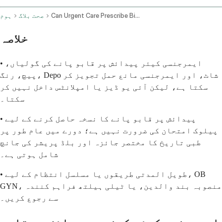
Can Urgent Care Prescribe Birth Control
صحت بلاگ
ہوم
خلاصہ
• ایمرجنسی کیئر پیدائش پر قابو پانے کی گولیاں،
پیچ، رنگ، Depo شاٹ، اور ایمرجنسی مانع حمل تجویز کر
سکتا ہے، لیکن آئی یو ڈیز یا امپلانٹس داخل نہیں کر
سکتا۔
• پیدائش پر قابو پانے کا نسخہ حاصل کرنے کے لیے
پیلوک امتحان کی ضرورت نہیں ہے؛ دورے میں عام طور پر
طبی تاریخ کا مختصر جائزہ اور بلڈ پریشر کی جانچ
شامل ہوتی ہے۔
• طویل المدتی طریقوں یا مسلسل انتظام کے لیے، OB
GYN، منصوبہ بند والدین، یا ٹیلی ہیلتھ فراہم کنندہ
سے رجوع کریں۔