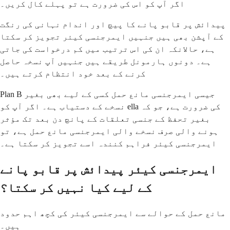
اگر آپ کو اس کی ضرورت ہے تو پہلے کال کریں۔
پیدائش پر قابو پانے کا پیچ اور اندام نہانی کی رنگت
کے آپشن بھی ہیں جنہیں ایمرجنسی کیئر تجویز کر سکتا
ہے، حالانکہ ان کی اس ترتیب میں کم درخواست کی جاتی
ہے۔ دونوں ہارمونل طریقے ہیں جنہیں آپ نسخہ حاصل
کرنے کے بعد خود انتظام کرتے ہیں۔
Plan B جیسی ایمرجنسی مانع حمل کسی کے لیے بھی بغیر
نسخے کے دستیاب ہے۔ اگر آپ کو ella کی ضرورت ہے، جو کہ
بغیر تحفظ کے جنسی تعلقات کے پانچ دن بعد تک مؤثر
ہونے والی صرف نسخے والی ایمرجنسی مانع حمل ہے، تو
ایمرجنسی کیئر فراہم کنندہ اسے تجویز کر سکتا ہے۔
ایمرجنسی کیئر پیدائش پر قابو پانے
کے لیے کیا نہیں کر سکتا؟
مانع حمل کے حوالے سے ایمرجنسی کیئر کی کچھ اہم حدود
ہیں۔