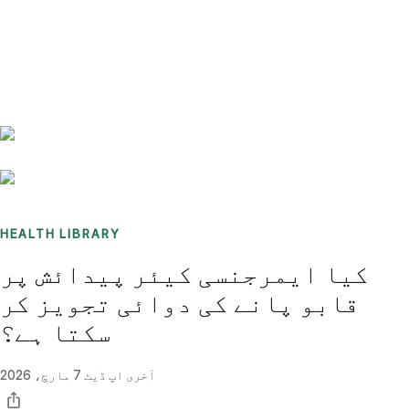
Benchmarks
Stories
FAQ
Sign up / Log in
HEALTH LIBRARY
کیا ایمرجنسی کیئر پیدائش پر
قابو پانے کی دوائی تجویز کر
سکتا ہے؟
آخری اپ ڈیٹ
7 مارچ، 2026