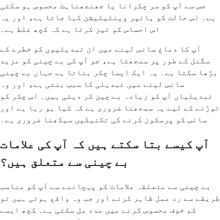
جس سے آپ کو سر چکرانا یا جھنجھناہٹ محسوس ہو سکتی
ہے۔ اس حالت کو ہائپر وینٹیلیشن کہا جاتا ہے، اور یہ
اس احساس کو تیز کرتا ہے کہ کچھ غلط ہے۔
آپ کا دماغ سانس لینے میں ان تبدیلیوں کو خطرے کے
سگنل کے طور پر سمجھتا ہے، جو آپ کی بے چینی کو مزید
بڑھا سکتا ہے۔ یہ ایک ایسا چکر بناتا ہے جہاں بے چینی
سانس لینے میں تبدیلی کا سبب بنتی ہے، اور وہ
تبدیلیاں آپ کو زیادہ بے چین کر دیتی ہیں۔ اس چکر کو
توڑنے کے لیے یہ سمجھنا ضروری ہے کہ کیا ہو رہا ہے اور
سانس کو پرسکون کرنے کی تکنیکیں سیکھنا ضروری ہے۔
آپ کیسے بتا سکتے ہیں کہ آپ کی علامات
بے چینی سے متعلق ہیں؟
بے چینی سے متعلقہ علامات کو پہچاننے سے آپ کو مناسب
طریقے سے رد عمل ظاہر کرنے اور جب وہ واقع ہوتی ہیں تو
کم خوف محسوس کرنے میں مدد مل سکتی ہے۔ کچھ ایسے