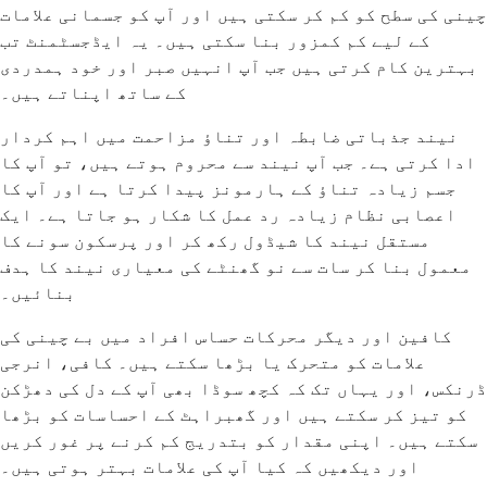
چینی کی سطح کو کم کر سکتی ہیں اور آپ کو جسمانی علامات
کے لیے کم کمزور بنا سکتی ہیں۔ یہ ایڈجسٹمنٹ تب
بہترین کام کرتی ہیں جب آپ انہیں صبر اور خود ہمدردی
کے ساتھ اپناتے ہیں۔
نیند جذباتی ضابطہ اور تناؤ مزاحمت میں اہم کردار
ادا کرتی ہے۔ جب آپ نیند سے محروم ہوتے ہیں، تو آپ کا
جسم زیادہ تناؤ کے ہارمونز پیدا کرتا ہے اور آپ کا
اعصابی نظام زیادہ رد عمل کا شکار ہو جاتا ہے۔ ایک
مستقل نیند کا شیڈول رکھ کر اور پرسکون سونے کا
معمول بنا کر سات سے نو گھنٹے کی معیاری نیند کا ہدف
بنائیں۔
کافین اور دیگر محرکات حساس افراد میں بے چینی کی
علامات کو متحرک یا بڑھا سکتے ہیں۔ کافی، انرجی
ڈرنکس، اور یہاں تک کہ کچھ سوڈا بھی آپ کے دل کی دھڑکن
کو تیز کر سکتے ہیں اور گھبراہٹ کے احساسات کو بڑھا
سکتے ہیں۔ اپنی مقدار کو بتدریج کم کرنے پر غور کریں
اور دیکھیں کہ کیا آپ کی علامات بہتر ہوتی ہیں۔