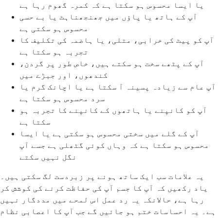
یا ایسا محسوس ہو سکتا ہے کہ کمرہ گھوم رہا ہے
آپ کے ہاتھ یا پاؤں میں جھنجھناہٹ یا بے حسی
محسوس ہو سکتی ہے
آپ کو پیٹ کی خرابی، متلی، یا ہاضمہ کی تکلیف کا
تجربہ ہو سکتا ہے
آپ کے پٹھے سخت ہو سکتے ہیں، خاص طور پر گردن،
کندھوں، اور جبڑے میں
آپ عام سے زیادہ پسینہ آ سکتا ہے یا اچانک گرم یا
سرد محسوس ہو سکتا ہے
آپ کو کانپنے یا ہاتھوں کے کانپنے کا تجربہ ہو
سکتا ہے
آپ کے گلے میں سختی محسوس ہو سکتی ہے یا ایسا
محسوس ہو سکتا ہے کہ وہاں کوئی گٹھلی ہے جسے آپ
نگل نہیں سکتے
یہ علامات سب ایک ساتھ ہونے پر زبردست لگ سکتی ہیں۔
یاد رکھیں کہ آپ کا جسم آپ کی حفاظت کرنے کی کوشش کر
رہا ہے، حالانکہ یہ رد عمل اس لمحے میں مددگار نہیں
ہے۔ یہ احساسات ختم ہو جائیں گے جب آپ کا اعصابی نظام