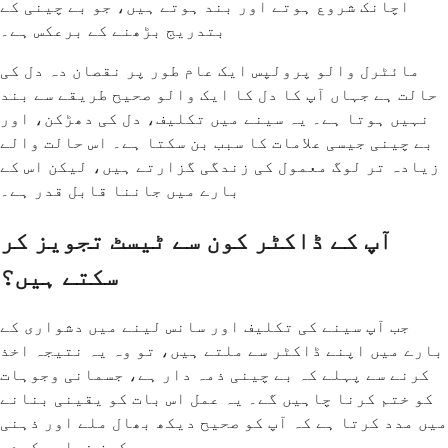
اچانک شروع ہوتے اور بند ہوتے ہیں، جو بے چینی کے
بتدریج بڑھنے کے برعکس ہے۔
مائٹرل والو پرولپس ایک عام طور پر نقصان دہ دل کی
حالت ہے جہاں آپ کا دل کا ایک والو صحیح طریقے سے بند
نہیں ہوتا ہے۔ یہ سینے میں تکلیف، دل کی دھڑکن، اور
بے چینی جیسی علامات کا سبب بن سکتا ہے۔ اس حالت والے
زیادہ تر لوگ معمول کی زندگی گزارتے ہیں، لیکن اس کے
بارے میں جاننا قابل قدر ہے۔
آپ کے ڈاکٹر کون سے ٹیسٹ تجویز کر
سکتے ہیں؟
جب آپ سینے کی تکلیف اور سانس لینے میں دشواری کے
بارے میں اپنے ڈاکٹر سے ملتے ہیں، تو وہ یہ نتیجہ اخذ
کرنے سے پہلے کہ بے چینی ذمہ دار ہے، جسمانی وجوہات
کو ختم کرنا چاہیں گے۔ یہ عمل اس بات کو یقینی بنانے
میں مدد کرتا ہے کہ آپ کو صحیح دیکھ بھال ملے اور ذہنی
سکون فراہم کرے۔