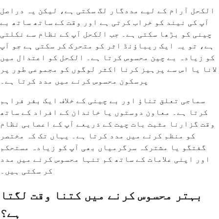
الکحل آرام کے لیے مددگار لگ سکتی ہے، لیکن یہ دراصل
آپ کی نیند کو خراب کرتی ہے اور وقت کے ساتھ ساتھ بے
چینی کو بڑھا سکتی ہے۔ جب الکحل آپ کے نظام سے نکلتی
ہے، تو یہ ایک ریباؤنڈ اثر کو متحرک کر سکتی ہے جو آپ
کو زیادہ بے چین محسوس کرتا ہے۔ الکحل کو اعتدال میں
لانا یا اس سے پرہیز کرنا اکثر لوگوں کو مجموعی طور پر
پرسکون محسوس کرنے میں مدد کرتا ہے۔
سماجی تعلق تناؤ اور بے چینی کے خلاف ایک بفر فراہم
کرتا ہے۔ معاون دوستوں یا خاندان کے افراد کے ساتھ
وقت گزارنا مثبت بات چیت کے ذریعے آپ کے اعصابی نظام
کو منظم کرنے میں مدد کرتا ہے۔ یہاں تک کہ مختصر
گفتگو یا مشترکہ سرگرمیاں بھی آپ کو زیادہ مستحکم
اور اپنی علامات کے ساتھ کم تنہا محسوس کرنے میں مدد
کر سکتی ہیں۔
بہتر محسوس کرنے میں کتنا وقت لگتا
ہے؟