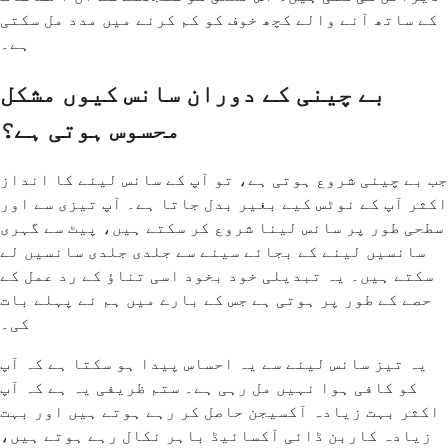
کے ساتھ آنے والے کچھ خوف کو کم کرنے میں مدد مل سکتی
ہے۔
بے چینی کے دوران سانس کیوں مشکل
محسوس ہوتی ہے؟
جب بے چینی شروع ہوتی ہے، تو آپ کے سانس لینے کا انداز
اکثر آپ کے نوٹس کیے بغیر بدل جاتا ہے۔ آپ تیزی سے اور
سطحی طور پر سانس لینا شروع کر سکتے ہیں، پیٹ سے گہری
سانسیں لینے کے بجائے سینے سے جلدی جلدی سانسیں لے
سکتے ہیں۔ یہ تبدیلی خود بخود اسی تناؤ کے رد عمل کے
حصے کے طور پر ہوتی ہے جس کے بارے میں ہم نے پہلے بات
کی۔
یہ تیز سانس لینے سے یہ احساس پیدا ہو سکتا ہے کہ آپ
کو کافی ہوا نہیں مل رہی ہے۔ ستم ظریفی یہ ہے کہ آپ
اکثر بہت زیادہ آکسیجن حاصل کر رہے ہوتے ہیں اور بہت
زیادہ کاربن ڈائی آکسائیڈ باہر نکال رہے ہوتے ہیں،