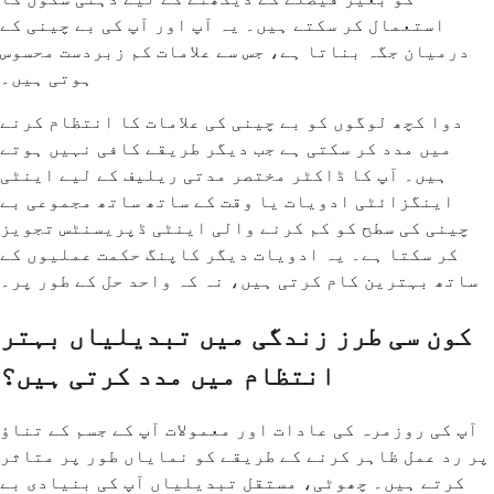
استعمال کر سکتے ہیں۔ یہ آپ اور آپ کی بے چینی کے
درمیان جگہ بناتا ہے، جس سے علامات کم زبردست محسوس
ہوتی ہیں۔
دوا کچھ لوگوں کو بے چینی کی علامات کا انتظام کرنے
میں مدد کر سکتی ہے جب دیگر طریقے کافی نہیں ہوتے
ہیں۔ آپ کا ڈاکٹر مختصر مدتی ریلیف کے لیے اینٹی
اینگزائٹی ادویات یا وقت کے ساتھ ساتھ مجموعی بے
چینی کی سطح کو کم کرنے والی اینٹی ڈپریسنٹس تجویز
کر سکتا ہے۔ یہ ادویات دیگر کاپنگ حکمت عملیوں کے
ساتھ بہترین کام کرتی ہیں، نہ کہ واحد حل کے طور پر۔
کون سی طرز زندگی میں تبدیلیاں بہتر
انتظام میں مدد کرتی ہیں؟
آپ کی روزمرہ کی عادات اور معمولات آپ کے جسم کے تناؤ
پر رد عمل ظاہر کرنے کے طریقے کو نمایاں طور پر متاثر
کرتے ہیں۔ چھوٹی، مستقل تبدیلیاں آپ کی بنیادی بے