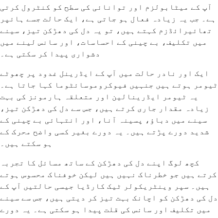
آپ کے میٹابولزم اور توانائی کی سطح کو کنٹرول کرتی
ہے۔ جب یہ زیادہ فعال ہو جاتی ہے، ایک حالت جسے ہائپر
تھائیرائڈزم کہتے ہیں، تو یہ دل کی دھڑکن تیز، سینے
میں تکلیف، بے چینی کے احساسات، اور سانس لینے میں
دشواری پیدا کر سکتی ہے۔
ایک اور نادر حالت میں آپ کے ایڈرینل غدود پر چھوٹے
ٹیومر ہوتے ہیں جنہیں فیوکروموسائٹوما کہا جاتا ہے۔
یہ ٹیومر ایڈرینالین اور متعلقہ ہارمونز کی بہت
زیادہ مقدار جاری کرتے ہیں، جس سے دل کی دھڑکن تیز،
سینے میں دباؤ، پسینہ آنا، اور انتہائی بے چینی کے
شدید دورے پڑتے ہیں۔ یہ دورے بغیر کسی واضح محرک کے
ہو سکتے ہیں۔
کچھ لوگ اپنے دل کی دھڑکن کے ساتھ مسائل کا تجربہ
کرتے ہیں جو خطرناک نہیں ہیں لیکن خوفناک محسوس ہوتے
ہیں۔ سپر وینٹریکولر ٹیک کارڈیا جیسی حالتیں آپ کے
دل کی دھڑکن کو اچانک بہت تیز کر دیتی ہیں، جس سے سینے
میں تکلیف اور سانس کی قلت پیدا ہو سکتی ہے۔ یہ دورے