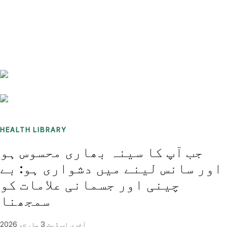
Benchmarks
Stories
FAQ
Sign up / Log in
HEALTH LIBRARY
جب آپ کا سینہ بھاری محسوس ہو
اور سانس لینے میں دشواری ہو: بے
چینی اور جسمانی علامات کو
سمجھنا
آخری اپ ڈیٹ
3 مارچ، 2026