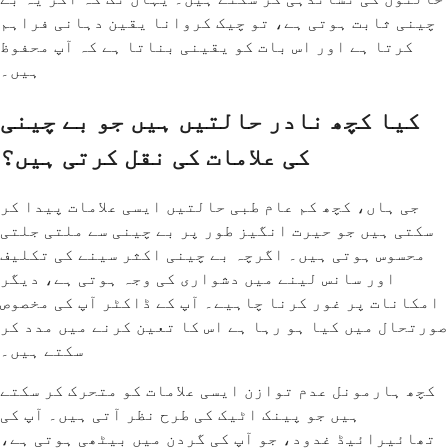
چینی ثابت ہوتی ہے، تو چیک کروانا یقین دہانی فراہم
کرتا ہے اور اس بات کو یقینی بناتا ہے کہ آپ محفوظ
ہیں۔
کیا کچھ نادر حالتیں ہیں جو بے چینی
کی علامات کی نقل کرتی ہیں؟
جی ہاں، کچھ کم عام طبی حالتیں ایسی علامات پیدا کر
سکتی ہیں جو حیرت انگیز طور پر بے چینی سے ملتی جلتی
محسوس ہوتی ہیں۔ اگرچہ بے چینی اکثر سینے کی تکلیف
اور سانس لینے میں دشواری کی وجہ ہوتی ہے، دیگر
امکانات پر غور کرنا چاہیے۔ آپ کے ڈاکٹر آپ کی مخصوص
صورتحال میں کیا ہو رہا ہے اس کا تعین کرنے میں مدد کر
سکتے ہیں۔
کچھ ہارمونل عدم توازن ایسی علامات کو متحرک کر سکتے
ہیں جو پینک اٹیک کی طرح نظر آتی ہیں۔ آپ کی
تھائیرائیڈ غدود، جو آپ کی گردن میں بیٹھی ہوتی ہے،