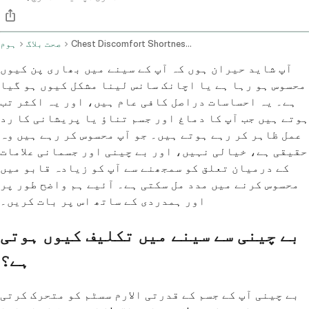
Chest Discomfort Shortness Of Breath And Anxiety Related Symptoms
صحت بلاگ
ہوم
آپ شاید حیران ہوں کہ آپ کے سینے میں بھاری پن کیوں
محسوس ہو رہا ہے یا اچانک سانس لینا مشکل کیوں ہو گیا
ہے۔ یہ احساسات دراصل کافی عام ہیں، اور یہ اکثر تب
ہوتے ہیں جب آپ کا دماغ اور جسم تناؤ یا پریشانی کا رد
عمل ظاہر کر رہے ہوتے ہیں۔ جو آپ محسوس کر رہے ہیں وہ
حقیقی ہے، خیالی نہیں، اور بے چینی اور جسمانی علامات
کے درمیان تعلق کو سمجھنے سے آپ کو زیادہ قابو میں
محسوس کرنے میں مدد مل سکتی ہے۔ آئیے ہم واضح طور پر
اور ہمدردی کے ساتھ اس پر بات کریں۔
بے چینی سے سینے میں تکلیف کیوں ہوتی
ہے؟
بے چینی آپ کے جسم کے قدرتی الارم سسٹم کو متحرک کرتی