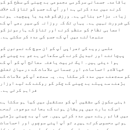
باقاعدہ جسمانی سرگرمی مجموعی بے چینی کی سطح کو کم
کرنے میں مدد کرتی ہے اور آپ کے جسم کو تناؤ کے خلاف
زیادہ مزاحم بناتی ہے۔ ورزش کو شدید یا پیچیدہ ہونے
کی ضرورت نہیں ہے۔ یہاں تک کہ روزانہ کی سیر بھی آپ کے
اعصابی نظام کو منظم کرنے اور تناؤ کے ہارمونز کو
سنبھالنے میں آپ کے جسم کی مدد کر سکتی ہے۔
علمی رویے کی تھراپی آپ کو ان سوچ کے نمونوں کو
پہچاننے اور تبدیل کرنے کی سکھاتی ہے جو بے چینی کو
ہوا دیتی ہیں۔ ایک تربیت یافتہ معالج آپ کو آپ کے
خیالات، احساسات، اور جسمانی علامات کے درمیان تعلق
کو سمجھنے میں مدد کر سکتا ہے۔ یہ سمجھ آپ کو علامات کے
بڑھنے سے پہلے بے چینی کے چکر کو روکنے کے لیے اوزار
فراہم کرتی ہے۔
ذہنی سکون کی مشقیں آپ کو مستقبل میں کیا ہو سکتا ہے
اس کے بارے میں پریشان ہونے کے بجائے موجودہ لمحے
میں قائم رہنے میں مدد کرتی ہیں۔ جب آپ بے چینی بڑھتی
ہوئی محسوس کرتے ہیں، تو آپ اپنی سوچوں اور احساسات
کو بغیر فیصلے کے دیکھنے کے لیے ذہنی سکون کا