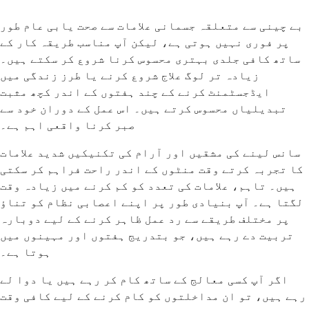
بے چینی سے متعلقہ جسمانی علامات سے صحت یابی عام طور
پر فوری نہیں ہوتی ہے، لیکن آپ مناسب طریقہ کار کے
ساتھ کافی جلدی بہتری محسوس کرنا شروع کر سکتے ہیں۔
زیادہ تر لوگ علاج شروع کرنے یا طرز زندگی میں
ایڈجسٹمنٹ کرنے کے چند ہفتوں کے اندر کچھ مثبت
تبدیلیاں محسوس کرتے ہیں۔ اس عمل کے دوران خود سے
صبر کرنا واقعی اہم ہے۔
سانس لینے کی مشقیں اور آرام کی تکنیکیں شدید علامات
کا تجربہ کرتے وقت منٹوں کے اندر راحت فراہم کر سکتی
ہیں۔ تاہم، علامات کی تعدد کو کم کرنے میں زیادہ وقت
لگتا ہے۔ آپ بنیادی طور پر اپنے اعصابی نظام کو تناؤ
پر مختلف طریقے سے رد عمل ظاہر کرنے کے لیے دوبارہ
تربیت دے رہے ہیں، جو بتدریج ہفتوں اور مہینوں میں
ہوتا ہے۔
اگر آپ کسی معالج کے ساتھ کام کر رہے ہیں یا دوا لے
رہے ہیں، تو ان مداخلتوں کو کام کرنے کے لیے کافی وقت