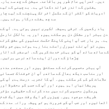
دیں۔ تھراپی عام طور پر باقاعدہ سیشن کے چھ سے بارہ
ہفتوں کے اندر فوائد دکھاتی ہے۔ بے چینی کے لیے
ادویات کو اکثر ان کے مکمل اثر تک پہنچنے کے لیے چار
سے چھ ہفتے درکار ہوتے ہیں۔
یاد رکھیں کہ ترقی ہمیشہ لکیری نہیں ہوتی ہے۔ آپ کے
دن بہتر اور مشکل دن ہو سکتے ہیں، اور یہ بالکل نارمل
ہے۔ ہر بار جب آپ اپنی کاپنگ حکمت عملیوں کی مشق کرتے
ہیں، تو آپ نئے نیورل راستے بنا رہے ہوتے ہیں جو وقت
کے ساتھ ساتھ آپ کو بہتر خدمت کریں گے۔ اس سفر کے اتار
چڑھاؤ کے دوران اپنے ساتھ نرمی برتیں۔
آپ بہتر محسوس کرنے کے مستحق ہیں، اور سمجھ، مدد،
اور مناسب دیکھ بھال کے ساتھ، آپ ان خوفناک جسمانی
علامات کو کم کر سکتے ہیں۔ آپ کا تجربہ درست ہے، آپ کی
پریشانیاں اہم ہیں، اور آپ کے جسم کو محفوظ اور
پرسکون محسوس کرنے میں مدد کرنے کے حقیقی، مؤثر
طریقے موجود ہیں۔ چیزوں کو ایک وقت میں ایک قدم
اٹھائیں، اور جب آپ کو ضرورت ہو تو پیشہ ورانہ مدد کے
لیے پہنچنے میں ہچکچاہٹ نہ کریں۔