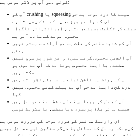
کوئی بھی آپ پر لاگو ہوتی ہے:
آپ کو crushing یا squeezing سینے کا درد ہوتا ہے جو
آپ کے بازو، جبڑے، یا کمر تک پھیلتا ہے
سینے کی تکلیف پسینے، متلی، اور انتہائی ناگوار
محسوس ہونے کے ساتھ آتی ہے
آپ کو شدید سانس کی قلت ہے جو آرام سے بہتر نہیں
ہوتی
آپ الجھن محسوس کرتے ہیں، واضح طور پر سوچ نہیں
سکتے، یا ایسا محسوس ہوتا ہے کہ آپ بے ہوش ہو
سکتے ہیں
آپ کے ہونٹ یا ناخن نیلے یا سرمئی نظر آتے ہیں
درد کچھ ایسا ہے جو آپ نے پہلے کبھی محسوس نہیں
کیا
آپ کو دل کی بیماری کے لیے خطرے کے عوامل ہیں
جیسے ہائی بلڈ پریشر، ذیابیطس، یا سگریٹ نوشی
ان وارننگ سائنز کو فوری توجہ کی ضرورت ہوتی ہے
کیونکہ وہ دل کے مسائل یا دیگر سنگین طبی مسائل جیسی
حالتوں کی نشاندہی کر سکتے ہیں۔ یہاں تک کہ اگر یہ بے