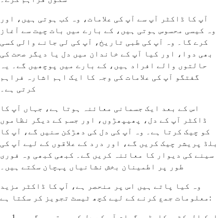
آپ کا ڈاکٹر آپ سے آپ کی علامات، وہ کب ہوتی ہیں، اور
وہ کیسی محسوس ہوتی ہیں، کے بارے میں بات چیت سے آغاز
کرے گا۔ وہ آپ کی طبی تاریخ، آپ کی لی جانے والی کسی
بھی دوا، اور کیا آپ کے خاندان میں دل یا دیگر صحت کی
حالتوں والے افراد ہیں، کے بارے میں پوچھیں گے۔ یہ
گفتگو آپ کی علامات کی وجہ کا ایک اہم اشارہ فراہم
کرتی ہے۔
اس کے بعد ایک جسمانی معائنہ ہوتا ہے، جہاں آپ کا
ڈاکٹر آپ کے دل، پھیپھڑوں، اور جسم کے دیگر نظاموں
کو چیک کرتا ہے۔ وہ آپ کی دل کی دھڑکن سنیں گے، آپ کا
بلڈ پریشر چیک کریں گے، اور درد کے علاقوں کے لیے آپ کی
سینے کی دیوار کا معائنہ کریں گے۔ کبھی کبھی وہ فوری
طور پر اطمینان بخش نشانیاں پہچان سکتے ہیں۔
وہ کیا پاتے ہیں اس پر منحصر ہے، آپ کا ڈاکٹر مزید
معلومات جمع کرنے کے لیے کچھ ٹیسٹ تجویز کر سکتا ہے:
ایک الیکٹروکارڈیوگرام آپ کے دل کی برقی سرگرمی