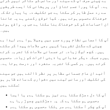
بے چینی صرف آپ کے سینے اور سانس کو متاثر نہیں کرتی
ہے۔ آپ کا پورا جسم تناؤ اور پریشانی کا ایسے طریقوں
سے رد عمل ظاہر کر سکتا ہے جو تکلیف دہ یا یہاں تک کہ
خوفناک محسوس ہوتے ہیں۔ کیا توقع رکھنی ہے یہ جاننا
ان احساسات کو کم خوفناک بنا سکتا ہے جب وہ واقع ہوتے
ہیں۔
آپ کا اعصابی نظام پورے جسم میں پھیلا ہوا ہے، لہذا بے
چینی کے سگنل تقریبا کہیں بھی علامات پیدا کر سکتے
ہیں۔ کچھ لوگ زیادہ تر جسمانی علامات کا تجربہ کرتے
ہیں، جبکہ دیگر جذباتی یا ذہنی اثرات کو زیادہ محسوس
کرتے ہیں۔ ہر کسی کا تجربہ منفرد اور درست ہوتا ہے۔
آئیے ان عام جسمانی مظاہر پر نظر ڈالتے ہیں جو سینے
کی تکلیف اور سانس لینے میں دشواری کے ساتھ ظاہر ہو
سکتے ہیں:
آپ کا دل دھڑک سکتا ہے، تیز ہو سکتا ہے، یا ایسا
محسوس ہو سکتا ہے کہ یہ دھڑکنیں چھوڑ رہا ہے
آپ کو چکر آ سکتا ہے، سر ہلکا محسوس ہو سکتا ہے،