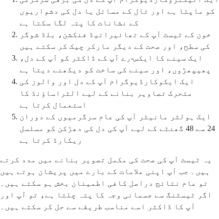
کو ماپتا ہے اور تال کے مسائل یا دل کی دشواریوں
کے نشانات کا پتہ لگا سکتا ہے
خون کے ٹیسٹ آپ کے تھائیرائیڈ فنکشن، بلڈ شوگر
کی سطح، اور صحت کے دیگر مارکر چیک کر سکتے ہیں
ایک سینے کا ایکس-رے آپ کے ڈاکٹر کو آپ کے دل،
پھیپھڑوں، اور سینے کی ساخت کو دیکھنے دیتا ہے
ایک ایکوکارڈیوگرام آپ کے دل اور والوز کی
متحرک تصاویر بنانے کے لیے الٹراساؤنڈ کا
استعمال کرتا ہے
ایک ہولٹر مانیٹر آپ کی عام سرگرمیوں کے دوران
24 سے 48 گھنٹے کے لیے آپ کی دل کی دھڑکن کو مسلسل
ریکارڈ کرتا ہے
یہ ٹیسٹ آپ کی صحت کی مکمل تصویر بنانے میں مدد کرتے
ہیں۔ جب آپ اپنی علامات کے بارے میں پریشان ہوتے ہیں
تو عام نتائج دراصل کافی اطمینان بخش ہو سکتے ہیں۔
اگر ٹیسٹنگ سے جسمانی وجہ کا پتہ چلتا ہے، تو آپ اور
آپ کا ڈاکٹر اسے مناسب طریقے سے حل کر سکتے ہیں۔