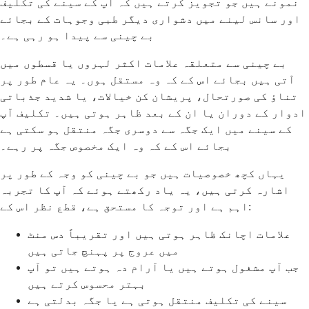
نمونے ہیں جو تجویز کرتے ہیں کہ آپ کے سینے کی تکلیف
اور سانس لینے میں دشواری دیگر طبی وجوہات کے بجائے
بے چینی سے پیدا ہو رہی ہے۔
بے چینی سے متعلقہ علامات اکثر لہروں یا قسطوں میں
آتی ہیں بجائے اس کے کہ وہ مستقل ہوں۔ یہ عام طور پر
تناؤ کی صورتحال، پریشان کن خیالات، یا شدید جذباتی
ادوار کے دوران یا ان کے بعد ظاہر ہوتی ہیں۔ تکلیف آپ
کے سینے میں ایک جگہ سے دوسری جگہ منتقل ہو سکتی ہے
بجائے اس کے کہ وہ ایک مخصوص جگہ پر رہے۔
یہاں کچھ خصوصیات ہیں جو بے چینی کو وجہ کے طور پر
اشارہ کرتی ہیں، یہ یاد رکھتے ہوئے کہ آپ کا تجربہ
اہم ہے اور توجہ کا مستحق ہے، قطع نظر اس کے:
علامات اچانک ظاہر ہوتی ہیں اور تقریباً دس منٹ
میں عروج پر پہنچ جاتی ہیں
جب آپ مشغول ہوتے ہیں یا آرام دہ ہوتے ہیں تو آپ
بہتر محسوس کرتے ہیں
سینے کی تکلیف منتقل ہوتی ہے یا جگہ بدلتی ہے