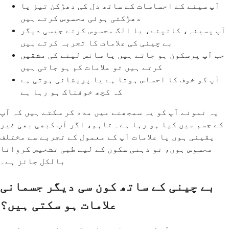
آپ سینے کے احساسات کے ساتھ دل کی دھڑکن تیز یا
دھڑکتی ہوئی محسوس کرتے ہیں
آپ پسینہ، کانپنے، یا الگ محسوس کرنے جیسی دیگر
بے چینی کی علامات کا تجربہ کرتے ہیں
جب آپ پرسکون ہو جاتے ہیں یا سانس لینے کی مشقیں
کرتے ہیں تو علامات کم ہو جاتی ہیں
آپ کو خوف کا احساس ہوتا ہے یا پریشانی ہوتی ہے
کہ کچھ خوفناک ہو رہا ہے
یہ نمونے آپ کو یہ سمجھنے میں مدد کر سکتے ہیں کہ آپ
کے جسم میں کیا ہو رہا ہے۔ تاہم، اگر آپ کبھی بھی غیر
یقینی ہوں یا علامات آپ کے معمول کے تجربے سے مختلف
محسوس ہوں، تو ذہنی سکون کے لیے طبی تشخیص کروانا
بالکل جائز ہے۔
بے چینی کے ساتھ کون سی دیگر جسمانی
علامات ہو سکتی ہیں؟