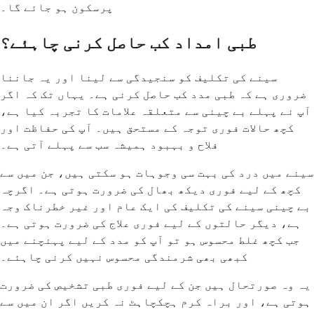
پرسکون ہو جائے گا۔
طبی امداد کب حاصل کرنی چاہئے؟
سینے کی تکلیف کو سنجیدگی سے لینا اور یہ جاننا
ضروری ہے کہ طبی مدد کب حاصل کرنی ہے۔ یہاں تک کہ اگر
آپ نے پہلے بے چینی سے متعلقہ علامات کا تجربہ کیا ہے،
کچھ حالات فوری توجہ کے مستحق ہیں۔ آپ کی حفاظت اور
فلاح و بہبود ہمیشہ سب سے پہلے آتی ہے۔
سینے میں درد کی بہت سی وجوہات ہو سکتی ہیں، جن میں سے
کچھ کے لیے فوری دیکھ بھال کی ضرورت ہوتی ہے۔ اگرچہ
بے چینی سینے کی تکلیف کی ایک عام اور غیر خطرناک وجہ
ہے، دیگر حالتوں کے لیے فوری علاج کی ضرورت ہوتی ہے۔
جب کچھ غلط محسوس ہو تو آپ کو مدد کے لیے پہنچنے میں
کبھی بھی شرمندگی محسوس نہیں کرنی چاہئے۔
یہ وہ صورتحال ہیں جن کے لیے فوری طبی تشخیص کی ضرورت
ہوتی ہے، اور براہ کرم ہچکچاہٹ نہ کریں اگر ان میں سے