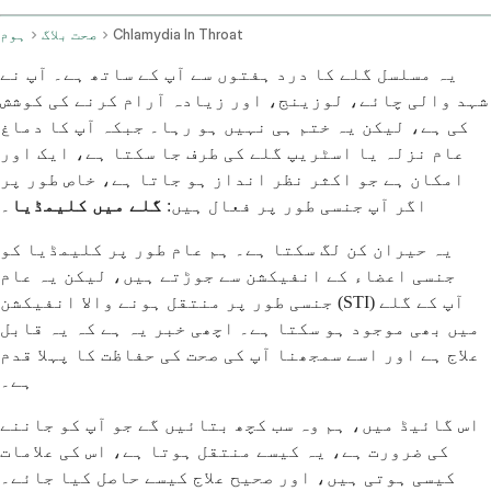
Chlamydia In Throat
صحت بلاگ
ہوم
یہ مسلسل گلے کا درد ہفتوں سے آپ کے ساتھ ہے۔ آپ نے
شہد والی چائے، لوزینج، اور زیادہ آرام کرنے کی کوشش
کی ہے، لیکن یہ ختم ہی نہیں ہو رہا۔ جبکہ آپ کا دماغ
عام نزلہ یا اسٹریپ گلے کی طرف جا سکتا ہے، ایک اور
امکان ہے جو اکثر نظر انداز ہو جاتا ہے، خاص طور پر
اگر آپ جنسی طور پر فعال ہیں:
گلے میں کلیمڈیا
۔
یہ حیران کن لگ سکتا ہے۔ ہم عام طور پر کلیمڈیا کو
جنسی اعضاء کے انفیکشن سے جوڑتے ہیں، لیکن یہ عام
جنسی طور پر منتقل ہونے والا انفیکشن (STI) آپ کے گلے
میں بھی موجود ہو سکتا ہے۔ اچھی خبر یہ ہے کہ یہ قابل
علاج ہے اور اسے سمجھنا آپ کی صحت کی حفاظت کا پہلا قدم
ہے۔
اس گائیڈ میں، ہم وہ سب کچھ بتائیں گے جو آپ کو جاننے
کی ضرورت ہے، یہ کیسے منتقل ہوتا ہے، اس کی علامات
کیسی ہوتی ہیں، اور صحیح علاج کیسے حاصل کیا جائے۔