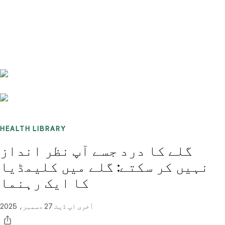
Benchmarks
Stories
FAQ
Sign up / Log in
HEALTH LIBRARY
گلے کا درد جسے آپ نظر انداز
نہیں کر سکتے: گلے میں کلیمڈیا
کا ایک رہنما
آخری اپ ڈیٹ
27 دسمبر، 2025