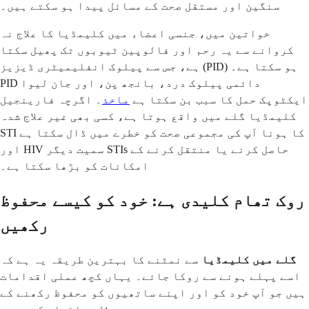
سنگین اور مستقل صحت کے مسائل پیدا ہو سکتے ہیں۔
خواتین میں، جنسی اعضاء میں کلیمڈیا کا علاج نہ
کروانے سے یہ رحم اور فالوپین ٹیوبوں تک پھیل سکتا
ہے، جس سے پیلوک انفلیمیٹری ڈیزیز (PID) ہو سکتا ہے۔
PID دائمی پیلوک درد، بانجھ پن، اور جان لیوا
ایکٹوپک حمل کا سبب بن سکتا ہے
ماخذ
۔ اگرچہ فارینجیل
کلیمڈیا گلے میں واقع ہوتا ہے، کسی بھی غیر علاج شدہ
STI کا ہونا آپ کی مجموعی صحت کو خطرے میں ڈال سکتا ہے
اور HIV سمیت دیگر STIs حاصل کرنے یا منتقل کرنے کے
امکانات کو بڑھا سکتا ہے۔
روک تھام کلیدی ہے: خود کو کیسے محفوظ
رکھیں
گلے میں کلیمڈیا
سے نمٹنے کا بہترین طریقہ یہ ہے کہ
اسے پہلے ہونے سے روکا جائے۔ یہاں کچھ عملی اقدامات
ہیں جو آپ خود کو اور اپنے ساتھیوں کو محفوظ رکھنے کے