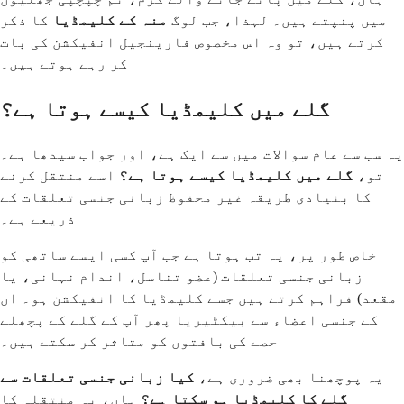
میں پنپتے ہیں۔ لہذا، جب لوگ
منہ کے کلیمڈیا
کا ذکر
کرتے ہیں، تو وہ اس مخصوص فارینجیل انفیکشن کی بات
کر رہے ہوتے ہیں۔
گلے میں کلیمڈیا کیسے ہوتا ہے؟
یہ سب سے عام سوالات میں سے ایک ہے، اور جواب سیدھا ہے۔
تو،
گلے میں کلیمڈیا کیسے ہوتا ہے؟
اسے منتقل کرنے
کا بنیادی طریقہ غیر محفوظ زبانی جنسی تعلقات کے
ذریعے ہے۔
خاص طور پر، یہ تب ہوتا ہے جب آپ کسی ایسے ساتھی کو
زبانی جنسی تعلقات (عضو تناسل، اندام نہانی، یا
مقعد) فراہم کرتے ہیں جسے کلیمڈیا کا انفیکشن ہو۔ ان
کے جنسی اعضاء سے بیکٹیریا پھر آپ کے گلے کے پچھلے
حصے کی بافتوں کو متاثر کر سکتے ہیں۔
یہ پوچھنا بھی ضروری ہے،
کیا زبانی جنسی تعلقات سے
گلے کا کلیمڈیا ہو سکتا ہے؟
ہاں، یہ منتقلی کا