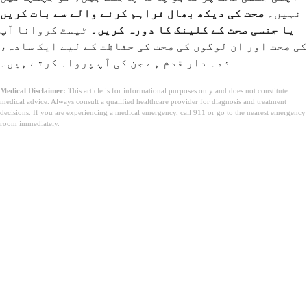
نہیں۔
صحت کی دیکھ بھال فراہم کرنے والے سے بات کریں
یا جنسی صحت کے کلینک کا دورہ کریں۔
ٹیسٹ کروانا آپ
کی صحت اور ان لوگوں کی صحت کی حفاظت کے لیے ایک سادہ،
ذمہ دار قدم ہے جن کی آپ پرواہ کرتے ہیں۔
Medical Disclaimer:
This article is for informational purposes only and does not constitute
medical advice. Always consult a qualified healthcare provider for diagnosis and treatment
decisions. If you are experiencing a medical emergency, call 911 or go to the nearest emergency
room immediately.