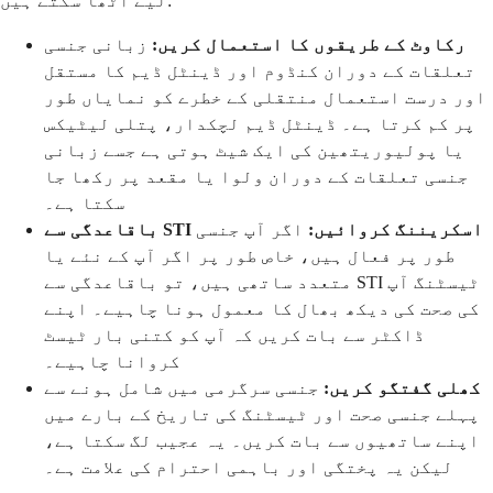
لیے اٹھا سکتے ہیں:
رکاوٹ کے طریقوں کا استعمال کریں:
زبانی جنسی
تعلقات کے دوران کنڈوم اور ڈینٹل ڈیم کا مستقل
اور درست استعمال منتقلی کے خطرے کو نمایاں طور
پر کم کرتا ہے۔ ڈینٹل ڈیم لچکدار، پتلی لیٹیکس
یا پولیوریتھین کی ایک شیٹ ہوتی ہے جسے زبانی
جنسی تعلقات کے دوران ولوا یا مقعد پر رکھا جا
سکتا ہے۔
باقاعدگی سے STI اسکریننگ کروائیں:
اگر آپ جنسی
طور پر فعال ہیں، خاص طور پر اگر آپ کے نئے یا
متعدد ساتھی ہیں، تو باقاعدگی سے STI ٹیسٹنگ آپ
کی صحت کی دیکھ بھال کا معمول ہونا چاہیے۔ اپنے
ڈاکٹر سے بات کریں کہ آپ کو کتنی بار ٹیسٹ
کروانا چاہیے۔
کھلی گفتگو کریں:
جنسی سرگرمی میں شامل ہونے سے
پہلے جنسی صحت اور ٹیسٹنگ کی تاریخ کے بارے میں
اپنے ساتھیوں سے بات کریں۔ یہ عجیب لگ سکتا ہے،
لیکن یہ پختگی اور باہمی احترام کی علامت ہے۔