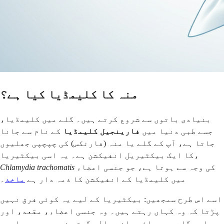
منہ کا کلیمڈیا کیا ہے؟
بنیادی باتوں سے شروع کرتے ہیں۔ گلے میں کلیمڈیا،
جسے طبی دنیا میں
فارینجیل کلیمڈیا
کے نام سے جانا
جاتا ہے، آپ کے گلے یا منہ (فارنکس) کی چپچپی جھلیوں
کا ایک بیکٹیریل انفیکشن ہے۔ یہ اسی بیکٹیریا،
کی وجہ سے ہوتا ہے، جو جنسی اعضاء
Chlamydia trachomatis
میں کلیمڈیا کے انفیکشن کا ذمہ دار ہے
ماخذ
۔
اسے اس طرح سمجھیں: بیکٹیریا کے لیے یہ کوئی فرق نہیں
پڑتا کہ وہ کہاں رہتے ہیں۔ وہ جنسی اعضاء، مقعد، اور
ہاں، گلے میں پائے جانے والے گرم، نم چپچپی جھلیوں