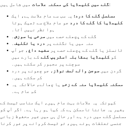
میں شامل ہیں:
گلے میں کلیمڈیا کی ممکنہ علامات
مسلسل گلے کا درد:
یہ سب سے عام علامت ہے، ایک
کلیمڈیا کا گلے کا درد
جو عام علاج سے ٹھیک ہوتا
ہوا نظر نہیں آتا۔
گلے کے پچھلے حصے میں
سرخی یا سوزش
۔
منہ میں یا نگلنے پر
درد یا تکلیف
۔
ٹانسلز یا گلے کے پچھلے حصے پر
سفید داغ
، جو آپ
کو
کلیمڈیا بمقابلہ اسٹریپ گلے
کے بارے میں
سوچنے پر مجبور کر سکتے ہیں۔
گردن میں
سوجن والے لمف نوڈز
، جو چھونے پر درد
کر سکتے ہیں۔
ممکنہ کلیمڈیا منہ کے زخم
یا چھالے، حالانکہ یہ
کم عام ہے۔
کیونکہ یہ علامات بہت عام ہیں، ایک مناسب ٹیسٹ کے
بغیر یہ جاننا ناممکن ہے کہ کیا ہو رہا ہے۔ اگر آپ کو
مسلسل گلے میں درد ہے اور حال ہی میں غیر محفوظ زبانی
جنسی تعلقات ہوئے ہیں، تو ٹیسٹ کروانے پر غور کرنا