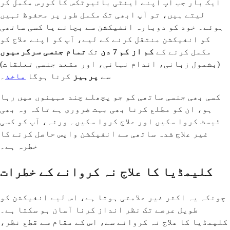
ایک بار جب آپ اپنے اینٹی بائیوٹکس کا کورس مکمل کر
لیتے ہیں، تو آپ ابھی تک مکمل طور پر محفوظ نہیں
ہوئے۔ خود کو دوبارہ انفیکشن سے بچانے یا کسی ساتھی
کو انفیکشن منتقل کرنے کے لیے، آپ کو اپنے علاج کو
مکمل کرنے کے
کم از کم 7 دن
تک
تمام جنسی سرگرمیوں
(بشمول زبانی، اندام نہانی، اور مقعد جنسی تعلقات)
سے
پرہیز
کرنا ہوگا
ماخذ
۔
کسی بھی جنسی ساتھی کو جو پچھلے چند مہینوں میں رہا
ہو، ان کو مطلع کرنا بھی بہت ضروری ہے تاکہ وہ بھی
ٹیسٹ کروا سکیں اور علاج کروا سکیں۔ ورنہ، آپ کو کسی
غیر علاج شدہ ساتھی سے انفیکشن واپس حاصل کرنے کا
خطرہ ہے۔
کلیمڈیا کا علاج نہ کروانے کے خطرات
چونکہ یہ اکثر غیر علامتی ہوتا ہے، اس لیے انفیکشن کو
طویل عرصے تک نظر انداز کرنا آسان ہو سکتا ہے۔
کلیمڈیا کا علاج نہ کروانے سے، اس کے مقام سے قطع نظر،