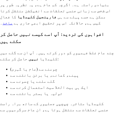
بنیادی راستہ ہے۔ اگرچہ کم عام ہے، یہ نظریہ طور پر
اس شخص سے زبانی جنسی تعلقات سے انفیکشن منتقل کرنا
ممکن ہے جسے پہلے سے ہی
فارینجیل کلیمڈیا
کا فعال
کیس ہے، حالانکہ اس پر تحقیق ابھی جاری ہے
ماخذ
۔
افواہوں کی تردید: آپ اسے کیسے
نہیں
حاصل کر
سکتے ہیں
چند عام غلط فہمیوں کو دور کرتے ہیں۔ آپ ان سے گلے میں
حاصل کر سکتے:
کلیمڈیا
نہیں
چومنے سے (عام یا گہری)
پینے، کھانے، یا برتن بانٹنے سے
گلے ملنے یا چھونے سے
ایک ہی بیت الخلا سیٹ استعمال کرنے سے
تولیہ یا بستر بانٹنے سے
کلیمڈیا متاثرہ چپچپی جھلیوں کے ساتھ براہ راست
جنسی تعلقات سے منتقل ہوتا ہے، ان عام سرگرمیوں سے