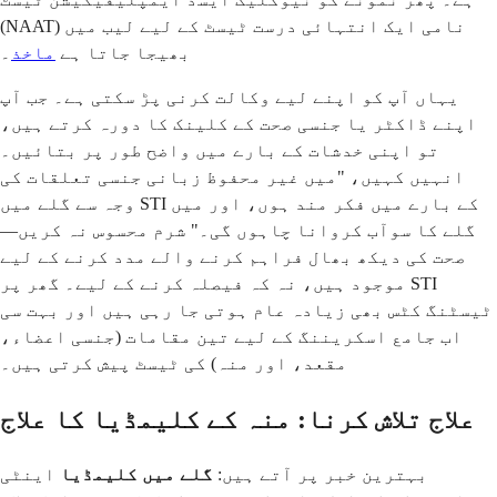
(NAAT) نامی ایک انتہائی درست ٹیسٹ کے لیے لیب میں
بھیجا جاتا ہے
ماخذ
۔
یہاں آپ کو اپنے لیے وکالت کرنی پڑ سکتی ہے۔ جب آپ
اپنے ڈاکٹر یا جنسی صحت کے کلینک کا دورہ کرتے ہیں،
تو اپنی خدشات کے بارے میں واضح طور پر بتائیں۔
انہیں کہیں، "میں غیر محفوظ زبانی جنسی تعلقات کی
وجہ سے گلے میں STI کے بارے میں فکر مند ہوں، اور میں
گلے کا سوآب کروانا چاہوں گی۔" شرم محسوس نہ کریں—
صحت کی دیکھ بھال فراہم کرنے والے مدد کرنے کے لیے
موجود ہیں، نہ کہ فیصلہ کرنے کے لیے۔ گھر پر STI
ٹیسٹنگ کٹس بھی زیادہ عام ہوتی جا رہی ہیں اور بہت سی
اب جامع اسکریننگ کے لیے تین مقامات (جنسی اعضاء،
مقعد، اور منہ) کی ٹیسٹ پیش کرتی ہیں۔
علاج تلاش کرنا: منہ کے کلیمڈیا کا علاج
بہترین خبر پر آتے ہیں:
گلے میں کلیمڈیا
اینٹی