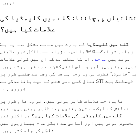
نہیں۔
نشانیاں پہچاننا: گلے میں کلیمڈیا کی
علامات کیا ہیں؟
گلے میں کلیمڈیا
کے بارے میں سب سے مشکل حصہ یہ ہے:
زیادہ تر لوگ—90% یا اس سے زیادہ—بالکل غیر علامتی
ہوتے ہیں
ماخذ
۔ اس کا مطلب ہے کہ ان میں کوئی علامات
نہیں ہوتی ہیں اور وہ اس انفیکشن سے بے خبر ہوتے ہیں۔
یہ "خاموش" فطرت ہی وہ وجہ ہے جس کی وجہ سے جنسی طور پر
فعال کسی بھی شخص کے لیے باقاعدگی سے STI ٹیسٹنگ بہت
ضروری ہے۔
تاہم، جب علامات ظاہر ہوتی ہیں، تو وہ عام طور پر
نمائش کے ایک سے تین ہفتوں بعد ظاہر ہوتی ہیں۔ تو،
گلے میں کلیمڈیا کی علامات کیا ہیں؟
وہ اکثر غیر
مخصوص ہوتی ہیں اور آسانی سے دیگر عام بیماریوں میں
غلطی کی جا سکتی ہیں۔