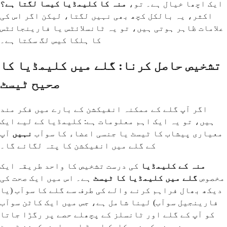
ایک اچھا خیال ہے۔ تو،
منہ کا کلیمڈیا کیسا لگتا ہے؟
اکثر، یہ بالکل کچھ بھی نہیں لگتا، لیکن اگر اس کی
علامات ظاہر ہوتی ہیں، تو یہ ٹانسلائٹس یا فارینجائٹس
کا ہلکا کیس لگ سکتا ہے۔
تشخیص حاصل کرنا: گلے میں کلیمڈیا کا
صحیح ٹیسٹ
اگر آپ گلے کے ممکنہ انفیکشن کے بارے میں فکر مند
ہیں، تو یہ ایک اہم معلومات ہے: کلیمڈیا کے لیے ایک
معیاری پیشاب کا ٹیسٹ یا جنسی اعضاء کا سوآب
نہیں
آپ
کے گلے میں انفیکشن کا پتہ لگائے گا۔
منہ کے کلیمڈیا
کی درست تشخیص کا واحد طریقہ ایک
مخصوص
گلے میں کلیمڈیا کا ٹیسٹ
ہے۔ اس میں ایک صحت کی
دیکھ بھال فراہم کرنے والے کی طرف سے گلے کا سوآب (یا
فارینجیل سوآب) لینا شامل ہے، جس میں ایک کاٹن سوآب
کو آپ کے گلے اور ٹانسلز کے پچھلے حصے پر رگڑا جاتا
ہے۔ پھر نمونے کو نیوکلیک ایسڈ ایمپلیفیکیشن ٹیسٹ