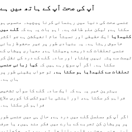
آپ کی صحت آپ کے ہاتھ میں ہے
جنسی صحت کی دنیا میں رہنمائی کرنا پیچیدہ محسوس ہو
سکتا ہے، لیکن علم طاقت ہے۔ اہم بات یہ ہے کہ
گلے میں
کلیمڈیا
ایک حقیقی اور نسبتاً عام انفیکشن ہے جو اکثر
خاموش رہتا ہے۔ یہ بنیادی طور پر غیر محفوظ زبانی
جنسی تعلقات کے ذریعے پھیلتا ہے، معیاری پیشاب کے
ٹیسٹ سے پتہ نہیں چلتا، اور سادہ گلے کے درد کی نقل کر
سکتا ہے۔ اگر آپ سوچ رہے ہیں کہ
کیا زبانی جنسی
تعلقات سے کلیمڈیا ہو سکتا ہے
، تو جواب یقینی طور پر
ہاں ہے۔
بہترین خبر یہ ہے کہ ایک سادہ گلے کا سوآب تشخیص
فراہم کر سکتا ہے، اور اینٹی بائیوٹکس کا کورس علاج
فراہم کر سکتا ہے۔
اگر آپ کو مسلسل گلے میں درد ہے، حال ہی میں جنسی طور
پر پریشان کن تجربے کے بارے میں فکر مند ہیں، یا صرف
اپنی جنسی صحت پر قابو پانا چاہتے ہیں، تو ہچکچائیں