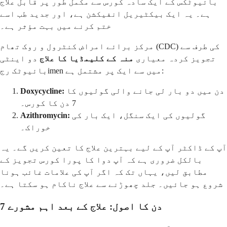
بائیوٹکس کے ایک سادہ کورس سے مکمل طور پر قابل علاج
ہے۔ یہ ایک بیکٹیریل انفیکشن ہے، اور جدید طب اسے
ختم کرنے میں بہت مؤثر ہے۔
مرکز برائے امراض کنٹرول و روک تھام (CDC) کی طرف سے
تجویز کردہ معیاری
منہ کے کلیمڈیا کا علاج
دو اینٹی
بائیوٹک رجimen میں سے ایک پر مشتمل ہے:
دن میں دو بار لی جانے والی گولیوں کا
Doxycycline:
7 دن کا کورس۔
گولیوں کی ایک سنگل، ایک بار کی
Azithromycin:
خوراک۔
آپ کے ڈاکٹر آپ کے لیے بہترین علاج کا تعین کریں گے۔ یہ
بالکل ضروری ہے کہ آپ دوا کا پورا کورس تجویز کے
مطابق لیں، یہاں تک کہ اگر آپ کی علامات غائب ہونا
شروع ہو جائیں۔ جلد چھوڑنے سے علاج ناکام ہو سکتا ہے۔
7 دن کا اصول: علاج کے بعد اہم مشورے