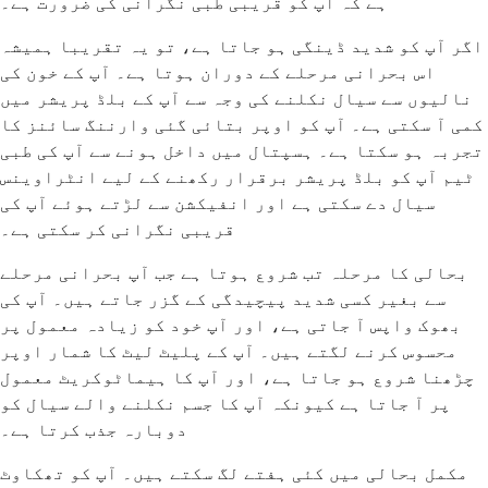
ہے کہ آپ کو قریبی طبی نگرانی کی ضرورت ہے۔
اگر آپ کو شدید ڈینگی ہو جاتا ہے، تو یہ تقریبا ہمیشہ
اس بحرانی مرحلے کے دوران ہوتا ہے۔ آپ کے خون کی
نالیوں سے سیال نکلنے کی وجہ سے آپ کے بلڈ پریشر میں
کمی آ سکتی ہے۔ آپ کو اوپر بتائی گئی وارننگ سائنز کا
تجربہ ہو سکتا ہے۔ ہسپتال میں داخل ہونے سے آپ کی طبی
ٹیم آپ کو بلڈ پریشر برقرار رکھنے کے لیے انٹراوینس
سیال دے سکتی ہے اور انفیکشن سے لڑتے ہوئے آپ کی
قریبی نگرانی کر سکتی ہے۔
بحالی کا مرحلہ تب شروع ہوتا ہے جب آپ بحرانی مرحلے
سے بغیر کسی شدید پیچیدگی کے گزر جاتے ہیں۔ آپ کی
بھوک واپس آ جاتی ہے، اور آپ خود کو زیادہ معمول پر
محسوس کرنے لگتے ہیں۔ آپ کے پلیٹ لیٹ کا شمار اوپر
چڑھنا شروع ہو جاتا ہے، اور آپ کا ہیماٹوکریٹ معمول
پر آ جاتا ہے کیونکہ آپ کا جسم نکلنے والے سیال کو
دوبارہ جذب کرتا ہے۔
مکمل بحالی میں کئی ہفتے لگ سکتے ہیں۔ آپ کو تھکاوٹ