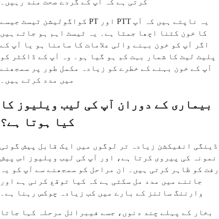
کرتی ہے کہ آپ کے گردے صحت مند رہیں۔
کواگولیشن ٹیسٹ جیسے PT اور PTT یہ ناپتے ہیں کہ آپ
کا خون کتنا اچھا جمتا ہے۔ یہ ٹیسٹ اہم ہو جاتے ہیں
اگر آپ کو خون بہنے والی علامات کا سامنا ہو یا آپ کے
پلیٹ لیٹ کا شمار بہت کم ہو گیا ہو۔ وہ آپ کے ڈاکٹر کو
آپ کے خون بہنے کے خطرے کو زیادہ مکمل طور پر سمجھنے
میں مدد کرتے ہیں۔
بیماری کے دوران آپ کی لیب ویلیوز کا
کیا ہوتا ہے؟
ڈینگی انفیکشن زیادہ تر لوگوں میں ایک قابل پیش گوئی
نمونہ کی پیروی کرتا ہے، اور آپ کی لیب ویلیوز اس پیش
رفت کو ظاہر کرتی ہیں۔ ان مراحل کو سمجھنے سے آپ کو یہ
جاننے میں مدد مل سکتی ہے کہ کیا توقع کرنی ہے اور
وارننگ سائنز کے بارے میں کب زیادہ چوکس رہنا ہے۔
بخار کے پہلے چند دنوں، جسے فیبرائل مرحلہ کہا جاتا