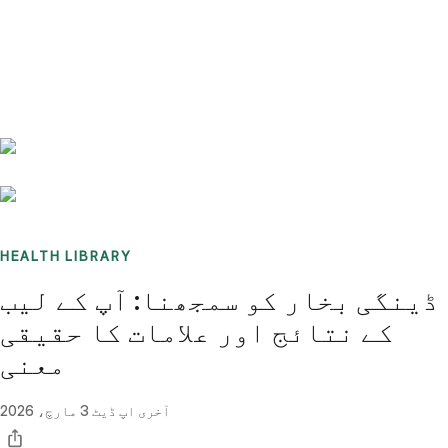
Benchmarks
Stories
FAQ
Sign up / Log in
HEALTH LIBRARY
ڈینگی بخار کو سمجھنا: آپ کے لیب
کے نتائج اور علامات کا حقیقی
معنی
آخری اپ ڈیٹ
3 مارچ، 2026