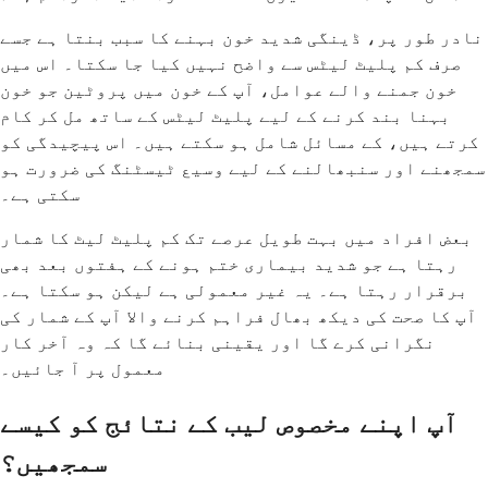
نادر طور پر، ڈینگی شدید خون بہنے کا سبب بنتا ہے جسے
صرف کم پلیٹ لیٹس سے واضح نہیں کیا جا سکتا۔ اس میں
خون جمنے والے عوامل، آپ کے خون میں پروٹین جو خون
بہنا بند کرنے کے لیے پلیٹ لیٹس کے ساتھ مل کر کام
کرتے ہیں، کے مسائل شامل ہو سکتے ہیں۔ اس پیچیدگی کو
سمجھنے اور سنبھالنے کے لیے وسیع ٹیسٹنگ کی ضرورت ہو
سکتی ہے۔
بعض افراد میں بہت طویل عرصے تک کم پلیٹ لیٹ کا شمار
رہتا ہے جو شدید بیماری ختم ہونے کے ہفتوں بعد بھی
برقرار رہتا ہے۔ یہ غیر معمولی ہے لیکن ہو سکتا ہے۔
آپ کا صحت کی دیکھ بھال فراہم کرنے والا آپ کے شمار کی
نگرانی کرے گا اور یقینی بنائے گا کہ وہ آخر کار
معمول پر آ جائیں۔
آپ اپنے مخصوص لیب کے نتائج کو کیسے
سمجھیں؟