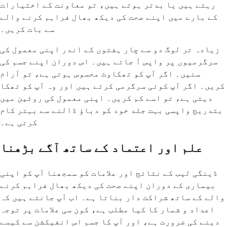
رہتے ہیں یا بدتر ہوتے ہیں، تو معاونت کے اختیارات
کے بارے میں اپنے صحت کی دیکھ بھال فراہم کرنے والے
سے بات کریں۔
زیادہ تر لوگ دو سے چار ہفتوں کے اندر اپنی معمول کی
سرگرمیوں پر واپس آ جاتے ہیں۔ اس دوران اپنے جسم کی
سنیں۔ اگر آپ کو تھکاوٹ محسوس ہوتی ہے، تو آرام
کریں۔ اگر آپ کوئی سرگرمی کرتے ہیں اور وہ آپ کو تھکا
دیتی ہے، تو اسے کم کریں۔ اپنی معمول کی روٹین میں
بتدریج واپسی بہت جلد خود کو دباؤ ڈالنے سے بہتر کام
کرتی ہے۔
علم اور اعتماد کے ساتھ آگے بڑھنا
ڈینگی لیب کے نتائج اور علامات کو سمجھنا آپ کو اپنی
بیماری کے دوران اپنے صحت کی دیکھ بھال فراہم کرنے
والے کے ساتھ شراکت دار بناتا ہے۔ اب آپ جانتے ہیں کہ
اعداد و شمار کا کیا مطلب ہے، کون سی علامات پر توجہ
دینے کی ضرورت ہے، اور آپ کا جسم اس انفیکشن سے کیسے