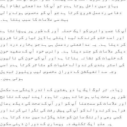
بہاؤ میں داخل ہوتا ہے، تو آپ کا مدافعتی نظام ایک
دفاعی ردعمل شروع کرتا ہے جو آپ کو محسوس ہونے والی
بہت سی علامات کا سبب بنتا ہے۔
آپ کا جسم وائرس کو ایک حملہ آور کے طور پر پہچانتا ہے
اور اسے ختم کرنے کے لیے اینٹی باڈیز تیار کرنا شروع
کر دیتا ہے۔ یہ مدافعتی ردعمل ہی ہے جو بخار، درد اور
دیگر علامات کو جنم دیتا ہے۔ وائرس خود آپ کے سفید خون
کے خلیات کو نشانہ بناتا ہے اور آپ کی خون کی نالیوں
کی استر بندی کرنے والے خلیات کو متاثر کرتا ہے، اسی
وجہ سے انفیکشن کے دوران مخصوص لیب ویلیوز تبدیل
ہوتی ہیں۔
زیادہ تر لوگ ایک یا دو ہفتوں کے اندر ڈینگی سے مکمل
طور پر صحت یاب ہو جاتے ہیں۔ تاہم، اپنے لیب کے نتائج
اور علامات کو سمجھنا آپ کو اور آپ کے صحت کی دیکھ بھال
فراہم کرنے والے کو آپ کی پیش رفت کی نگرانی کرنے اور
کسی بھی وارننگ سائن کو جلد پکڑنے میں مدد کرتا ہے۔
یہ علم ایک تکلیف دہ بیماری کے دوران ذہنی سکون