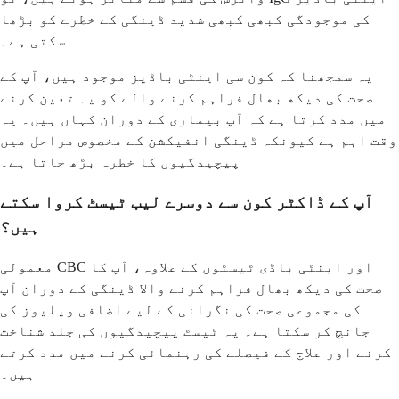
کی موجودگی کبھی کبھی شدید ڈینگی کے خطرے کو بڑھا
سکتی ہے۔
یہ سمجھنا کہ کون سی اینٹی باڈیز موجود ہیں، آپ کے
صحت کی دیکھ بھال فراہم کرنے والے کو یہ تعین کرنے
میں مدد کرتا ہے کہ آپ بیماری کے دوران کہاں ہیں۔ یہ
وقت اہم ہے کیونکہ ڈینگی انفیکشن کے مخصوص مراحل میں
پیچیدگیوں کا خطرہ بڑھ جاتا ہے۔
آپ کے ڈاکٹر کون سے دوسرے لیب ٹیسٹ کروا سکتے
ہیں؟
معمولی CBC اور اینٹی باڈی ٹیسٹوں کے علاوہ، آپ کا
صحت کی دیکھ بھال فراہم کرنے والا ڈینگی کے دوران آپ
کی مجموعی صحت کی نگرانی کے لیے اضافی ویلیوز کی
جانچ کر سکتا ہے۔ یہ ٹیسٹ پیچیدگیوں کی جلد شناخت
کرنے اور علاج کے فیصلے کی رہنمائی کرنے میں مدد کرتے
ہیں۔