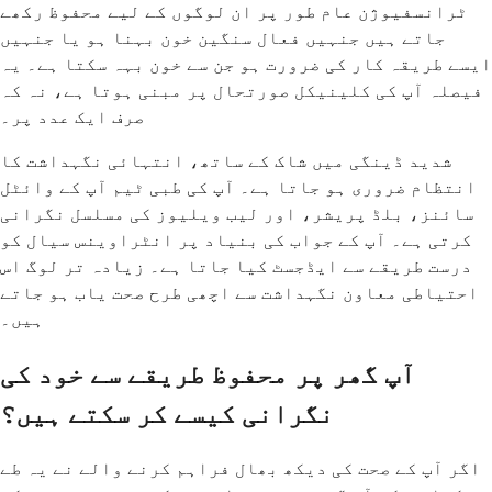
ٹرانسفیوژن عام طور پر ان لوگوں کے لیے محفوظ رکھے
جاتے ہیں جنہیں فعال سنگین خون بہنا ہو یا جنہیں
ایسے طریقہ کار کی ضرورت ہو جن سے خون بہہ سکتا ہے۔ یہ
فیصلہ آپ کی کلینیکل صورتحال پر مبنی ہوتا ہے، نہ کہ
صرف ایک عدد پر۔
شدید ڈینگی میں شاک کے ساتھ، انتہائی نگہداشت کا
انتظام ضروری ہو جاتا ہے۔ آپ کی طبی ٹیم آپ کے وائٹل
سائنز، بلڈ پریشر، اور لیب ویلیوز کی مسلسل نگرانی
کرتی ہے۔ آپ کے جواب کی بنیاد پر انٹراوینس سیال کو
درست طریقے سے ایڈجسٹ کیا جاتا ہے۔ زیادہ تر لوگ اس
احتیاطی معاون نگہداشت سے اچھی طرح صحت یاب ہو جاتے
ہیں۔
آپ گھر پر محفوظ طریقے سے خود کی
نگرانی کیسے کر سکتے ہیں؟
اگر آپ کے صحت کی دیکھ بھال فراہم کرنے والے نے یہ طے