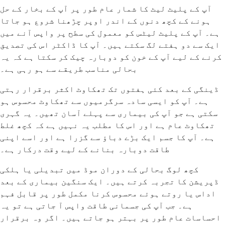
آپ کے پلیٹ لیٹ کا شمار عام طور پر آپ کے بخار کے حل
ہونے کے کچھ دنوں کے اندر اوپر چڑھنا شروع ہو جاتا
ہے۔ آپ کے پلیٹ لیٹس کو معمول کی سطح پر واپس آنے میں
ایک سے دو ہفتے لگ سکتے ہیں۔ آپ کا ڈاکٹر اس کی تصدیق
کرنے کے لیے آپ کے خون کو دوبارہ چیک کر سکتا ہے کہ یہ
بحالی مناسب طریقے سے ہو رہی ہے۔
ڈینگی کے بعد کئی ہفتوں تک تھکاوٹ اکثر برقرار رہتی
ہے۔ آپ کو ایسی سادہ سرگرمیوں سے تھکاوٹ محسوس ہو
سکتی ہے جو آپ کی بیماری سے پہلے آسان تھیں۔ یہ گہری
تھکاوٹ عام ہے اور اس کا مطلب یہ نہیں ہے کہ کچھ غلط
ہے۔ آپ کا جسم ایک بڑے دباؤ سے گزرا ہے اور اسے اپنی
طاقت دوبارہ بنانے کے لیے وقت درکار ہے۔
کچھ لوگ بحالی کے دوران موڈ میں تبدیلی یا ہلکی
ڈپریشن کا تجربہ کرتے ہیں۔ ایک سنگین بیماری کے بعد
اداس یا روتے ہوئے محسوس کرنا مکمل طور پر قابل فہم
ہے۔ جب آپ کی جسمانی طاقت واپس آ جاتی ہے تو یہ
احساسات عام طور پر بہتر ہو جاتے ہیں۔ اگر وہ برقرار