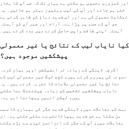
اور کمزوری محسوس ہو سکتی ہے یہاں تک کہ جب آپ کا بخار
ختم ہو جائے اور آپ کی لیب ویلیوز بہتر ہو جائیں۔ یہ
تھکاوٹ معمول کی ہے اور اس شدید دباؤ کو ظاہر کرتی ہے
جو آپ کے جسم پر پڑا ہے۔ آرام اور صبر آپ کو آہستہ
آہستہ اپنی طاقت واپس حاصل کرنے میں مدد کرتے ہیں۔
کیا نایاب لیب کے نتائج یا غیر معمولی
پیشکشیں موجود ہیں؟
اگرچہ ڈینگی کے زیادہ تر انفیکشن اوپر بیان کردہ
نمونہ کی پیروی کرتے ہیں، کچھ لوگ غیر معمولی لیب کے
نتائج یا غیر معمولی علامات کا تجربہ کرتے ہیں۔ یہ
نایاب پیشکشیں تشخیص کو زیادہ چیلنجنگ بنا سکتی
ہیں، لیکن انہیں پہچاننا اہم ہے۔
بہت کم معاملات میں، ڈینگی شدید جگر کی بیماری کا سبب
بن سکتا ہے جو شدید ہیپاٹائٹس سے ملتی جلتی ہے۔ ان
معاملات میں، آپ کے جگر کے انزائمز تیزی سے بڑھ سکتے