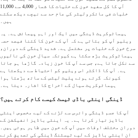
آپ کا کل سفید خون کے خلیات کا شمار 4,000 سے 11,000
خلیات فی مائکرولیٹر کی عام حد سے نیچے دیکھ سکتے
ہیں۔
ہیماٹوکریٹ ڈینگی میں ایک اور اہم پیمائش ہے۔ یہ
ویلیو آپ کو بتاتی ہے کہ آپ کے خون کا کتنا فیصد حصہ
سرخ خون کے خلیات پر مشتمل ہے۔ شدید ڈینگی کے دوران،
ہیماٹوکریٹ بڑھ سکتا ہے کیونکہ سیال خون کی نالیوں
سے نکل جاتا ہے، جس سے آپ کا خون زیادہ گاڑھا ہو جاتا
ہے۔ آپ کا ڈاکٹر اس ویلیو کو احتیاط سے دیکھتا ہے
کیونکہ گرتے ہوئے پلیٹ لیٹس کے ساتھ بڑھتا ہوا
ہیماٹوکریٹ سیال کے اخراج کا اشارہ دیتا ہے۔
ڈینگی اینٹی باڈی ٹیسٹ کیسے کام کرتے ہیں؟
آپ کا جسم ڈینگی وائرس سے لڑنے کے لیے مخصوص اینٹی
باڈیز تیار کرتا ہے۔ یہ اینٹی باڈیز انفیکشن کے
دوران مختلف اوقات میں آپ کے خون میں ظاہر ہوتی ہیں۔
ان اینٹی باڈیز کے لیے ٹیسٹنگ ڈینگی کی تصدیق کرنے