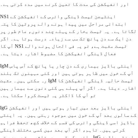
اور انفیکشن کی مدت کا تعین کرنے میں مدد کرتی ہے۔
NS1 اینٹیجن ٹیسٹ ڈینگی وائرس کے انفیکشن کے
ابتدائی مراحل میں پیدا ہونے والے پروٹین کا پتہ
لگاتا ہے۔ یہ ٹیسٹ بخار کے پہلے چند دنوں، عام طور پر
دن ایک سے دن پانچ تک سب سے زیادہ درست ہوتا ہے۔ اگر
آپ کا NS1 ٹیسٹ مثبت ہے، تو یہ فی الحال ہونے والے
فعال ڈینگی انفیکشن کا مضبوط اشارہ دیتا ہے۔
IgM اینٹی باڈیز بیماری کے دن چار یا پانچ کے آس پاس
آپ کے خون میں ظاہر ہوتی ہیں اور کئی مہینوں تک بلند
رہ سکتی ہیں۔ مثبت IgM ٹیسٹ حالیہ ڈینگی انفیکشن کا
اشارہ دیتا ہے۔ اگر آپ پہلے ہی کئی دنوں سے بیمار ہیں
تو آپ کا ڈاکٹر یہ ٹیسٹ کروا سکتا ہے۔
IgG اینٹی باڈیز بعد میں تیار ہوتی ہیں اور انفیکشن
کے سالوں بعد آپ کے خون میں موجود رہتی ہیں۔ یہ اینٹی
باڈیز اسی ڈینگی وائرس کی قسم کے خلاف کچھ تحفظ فراہم
کرتی ہیں۔ تاہم، اگر آپ بعد میں کسی مختلف ڈینگی
وائرس کی قسم سے متاثر ہوتے ہیں، تو IgG اینٹی باڈیز