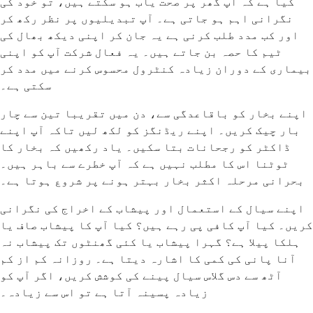
کیا ہے کہ آپ گھر پر صحت یاب ہو سکتے ہیں، تو خود کی
نگرانی اہم ہو جاتی ہے۔ آپ تبدیلیوں پر نظر رکھ کر
اور کب مدد طلب کرنی ہے یہ جان کر اپنی دیکھ بھال کی
ٹیم کا حصہ بن جاتے ہیں۔ یہ فعال شرکت آپ کو اپنی
بیماری کے دوران زیادہ کنٹرول محسوس کرنے میں مدد کر
سکتی ہے۔
اپنے بخار کو باقاعدگی سے، دن میں تقریبا تین سے چار
بار چیک کریں۔ اپنے ریڈنگز کو لکھ لیں تاکہ آپ اپنے
ڈاکٹر کو رجحانات بتا سکیں۔ یاد رکھیں کہ بخار کا
ٹوٹنا اس کا مطلب نہیں ہے کہ آپ خطرے سے باہر ہیں۔
بحرانی مرحلہ اکثر بخار بہتر ہونے پر شروع ہوتا ہے۔
اپنے سیال کے استعمال اور پیشاب کے اخراج کی نگرانی
کریں۔ کیا آپ کافی پی رہے ہیں؟ کیا آپ کا پیشاب صاف یا
ہلکا پیلا ہے؟ گہرا پیشاب یا کئی گھنٹوں تک پیشاب نہ
آنا پانی کی کمی کا اشارہ دیتا ہے۔ روزانہ کم از کم
آٹھ سے دس گلاس سیال پینے کی کوشش کریں، اگر آپ کو
زیادہ پسینہ آتا ہے تو اس سے زیادہ۔