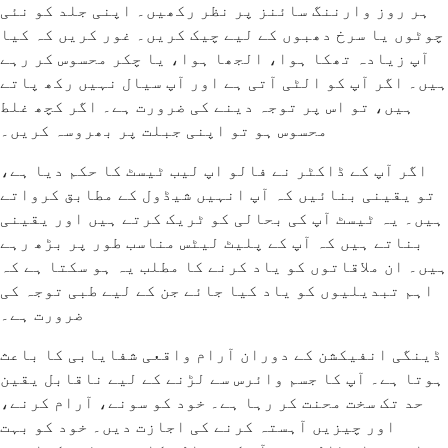
ہر روز وارننگ سائنز پر نظر رکھیں۔ اپنی جلد کو نئی
چوٹوں یا سرخ دھبوں کے لیے چیک کریں۔ غور کریں کہ کیا
آپ زیادہ تھکا ہوا، الجھا ہوا، یا چکر محسوس کر رہے
ہیں۔ اگر آپ کو الٹی آتی ہے اور آپ سیال نہیں رکھ پاتے
ہیں، تو اس پر توجہ دینے کی ضرورت ہے۔ اگر کچھ غلط
محسوس ہو تو اپنی جبلت پر بھروسہ کریں۔
اگر آپ کے ڈاکٹر نے فالو اپ لیب ٹیسٹ کا حکم دیا ہے،
تو یقینی بنائیں کہ آپ انہیں شیڈول کے مطابق کرواتے
ہیں۔ یہ ٹیسٹ آپ کی بحالی کو ٹریک کرتے ہیں اور یقینی
بناتے ہیں کہ آپ کے پلیٹ لیٹس مناسب طور پر بڑھ رہے
ہیں۔ ان ملاقاتوں کو یاد کرنے کا مطلب یہ ہو سکتا ہے کہ
اہم تبدیلیوں کو یاد کیا جائے جن کے لیے طبی توجہ کی
ضرورت ہے۔
ڈینگی انفیکشن کے دوران آرام واقعی شفایابی کا باعث
ہوتا ہے۔ آپ کا جسم وائرس سے لڑنے کے لیے ناقابل یقین
حد تک سخت محنت کر رہا ہے۔ خود کو سونے، آرام کرنے،
اور چیزیں آہستہ کرنے کی اجازت دیں۔ خود کو بہت