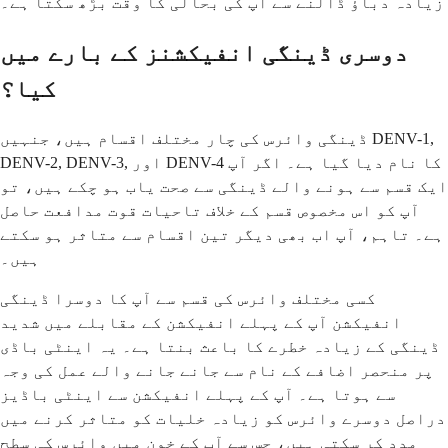
زیادہ دباؤ ڈالنے سے آپ کی بحالی کا وقت بڑھ سکتا ہے۔
دوسری ڈینگی انفیکشنز کے بارے میں
کیا؟
ڈینگی وائرس کی چار مختلف اقسام ہیں، جنہیں DENV-1,
DENV-2, DENV-3, اور DENV-4 کا نام دیا گیا ہے۔ اگر آپ
ایک قسم سے ہونے والے ڈینگی سے صحت یاب ہو چکے ہیں، تو
آپ کو اس مخصوص قسم کے خلاف تاحیات قوت مدافعت حاصل
ہے۔ تاہم، آپ اب بھی دیگر تین اقسام سے متاثر ہو سکتے
ہیں۔
کسی مختلف وائرس کی قسم سے آپ کا دوسرا ڈینگی
انفیکشن آپ کے پہلے انفیکشن کے مقابلے میں شدید
ڈینگی کے زیادہ خطرے کا باعث بنتا ہے۔ یہ اینٹی باڈی
پر منحصر اضافے کے نام سے جانے جانے والے عمل کی وجہ
سے ہوتا ہے۔ آپ کے پہلے انفیکشن سے اینٹی باڈیز
دراصل دوسرے وائرس کو زیادہ خلیات کو متاثر کرنے میں
مدد کر سکتی ہیں، جس سے آپ کے خون میں وائرس کی سطح