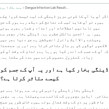
Dengue Infection Lab Results And Symptom Evaluation
صحت بلاگ
ہوم
اگر آپ یا آپ کا کوئی عزیز ڈینگی کے لیے ٹیسٹ کروا چکے
ہیں، تو آپ شاید لیب کے نتائج کو دیکھ رہے ہوں گے جن
میں نامانوس اصطلاحات اور اعداد و شمار بھری ہوئی
ہیں۔ یہ الجھن بالکل فطری ہے۔ ڈینگی بخار مچھر سے
پھیلنے والا ایک وائرل انفیکشن ہے جو دنیا بھر میں
لاکھوں لوگوں کو ہر سال متاثر کرتا ہے، اور یہ سمجھنا
کہ آپ کے جسم کے اندر کیا ہو رہا ہے، تناؤ کے وقت آپ کو
زیادہ کنٹرول محسوس کرنے میں مدد کر سکتا ہے۔
ڈینگی بخار کیا ہے اور یہ آپ کے جسم کو
کیسے متاثر کرتا ہے؟
ڈینگی بخار ڈینگی وائرس کی وجہ سے ہوتا ہے، جو
متاثرہ ایڈیز مچھروں کے کاٹنے سے پھیلتا ہے۔ یہ مچھر
عام طور پر دن کے وقت فعال ہوتے ہیں، خاص طور پر صبح
سویرے اور غروب آفتاب سے پہلے۔ جب وائرس آپ کے خون کے