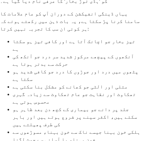
کو 'ہڈی توڑ بخار' کا عرفی نام دیا گیا ہے۔
یہاں ڈینگی انفیکشن کے دوران آپ کو عام علامات کا
سامنا کرنا پڑ سکتا ہے، یہ بات ذہن میں رکھتے ہوئے کہ
ہر کوئی ان سب کا تجربہ نہیں کرتا:
تیز بخار جو اچانک آتا ہے اور کافی تیز ہو سکتا
ہے
آنکھوں کے پیچھے مرکوز شدید سر درد جو آنکھ کی
حرکت سے بدتر ہوتا ہے
پٹھوں میں درد اور جوڑوں کا درد جو کافی شدید ہو
سکتا ہے
متلی اور الٹی جو کھانے کو مشکل بنا سکتی ہے
تھکاوٹ اور نقاہت جو عام تھکاوٹ سے زیادہ گہری
محسوس ہوتی ہے
جلد پر دانے جو بیماری کے کچھ دن بعد ظاہر ہو
سکتے ہیں، اکثر سینے پر شروع ہوتے ہیں اور باہر
کی طرف پھیلتے ہیں
ہلکی خون بہنا جیسے ناک سے خون بہنا، مسوڑھوں سے
خون بہنا، یا آسانی سے چوٹ لگنا