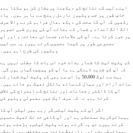
اپنے لیب کے نتائج کو دیکھنا پریشان کن ہو سکتا ہے،
خاص طور پر جب ویلیوز نارمل رینج سے باہر ہوں۔ یاد
رکھیں کہ آپ کا صحت کی دیکھ بھال فراہم کرنے والا صرف
الگ الگ اعداد و شمار کے بجائے آپ کی پوری طبی تصویر
پر غور کرتا ہے۔ آپ کی علامات، جسمانی معائنہ، اور آپ
مجموعی طور پر کیسا محسوس کرتے ہیں، یہ سب لیب
ویلیوز کی طرح اہم ہیں۔
کم پلیٹ لیٹ کا شمار بذات خود اس بات کا مطلب نہیں ہے
کہ آپ کو شدید ڈینگی ہے یا آپ کو پیچیدگیاں ہوں گی۔
بہت سے لوگ 50,000 یا اس سے بھی کم پلیٹ لیٹ شمار کے
ساتھ آرام اور سیال کے ساتھ بالکل ٹھیک ہو جاتے ہیں۔
آپ کا ڈاکٹر رجحانات اور نتائج کے امتزاج کی تلاش
کرتا ہے، نہ کہ صرف ایک غیر معمولی ویلیو کی
اگر آپ کے پلیٹ لیٹس گر رہے ہیں لیکن آپ کا
ہیماٹوکریٹ مستحکم ہے اور آپ کافی حد تک ٹھیک محسوس
کرتے ہیں، تو یہ گرتے ہوئے پلیٹ لیٹس، بڑھتے ہوئے
ہیماٹوکریٹ، اور وارننگ سائنز سے مختلف ہے۔ ڈینگی