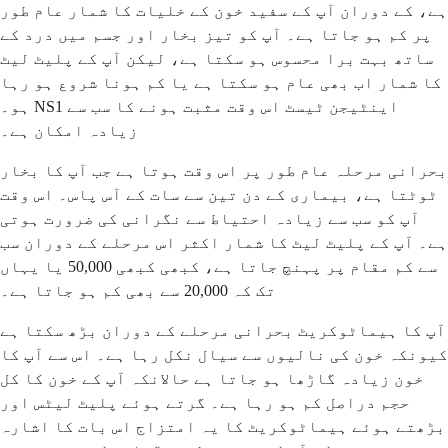
ہے، کے دوران آپ کے سفید خون کے خلیات کا شمار عام طور
پر کم ہو جاتا ہے۔ آپ کو تیز بخار اور جسم میں درد کے
ساتھ بہت برا محسوس ہو سکتا ہے، لیکن آپ کے پلیٹ لیٹ
کا شمار اب بھی عام ہو سکتا ہے یا کم ہونا شروع ہو رہا
ہو۔ NS1 اینٹیجن ٹیسٹ اس وقت مثبت ہونے کا سب سے
زیادہ امکان ہے۔
بحرانی مرحلہ عام طور پر اس وقت ہوتا ہے جب آپ کا بخار
ٹوٹتا ہے، بیماری کے دن تین سے سات کے آس پاس۔ اس وقت
آپ کو سب سے زیادہ احتیاط سے نگرانی کی ضرورت ہوتی
ہے۔ آپ کے پلیٹ لیٹ کا شمار اکثر اس مرحلے کے دوران سب
سے کم مقام پر پہنچ جاتا ہے، کبھی کبھی 50,000 یا یہاں
تک کہ 20,000 سے بھی کم ہو جاتا ہے۔
آپ کا ہیماٹوکریٹ بحرانی مرحلے کے دوران بڑھ سکتا ہے
کیونکہ خون کی نالیوں سے سیال نکل رہا ہے۔ اس سے آپ کا
خون زیادہ گاڑھا ہو جاتا ہے حالانکہ آپ کے خون کا کل
حجم دراصل کم ہو رہا ہے۔ گرتے ہوئے پلیٹ لیٹس اور
بڑھتے ہوئے ہیماٹوکریٹ کا یہ امتزاج اس بات کا اشارہ