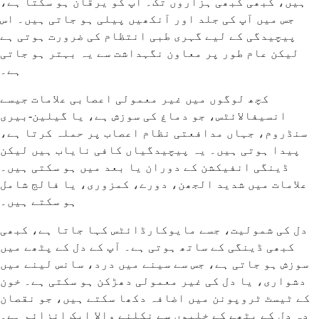
ہیں، کبھی کبھی ہزاروں تک۔ آپ کو یرقان ہو سکتا ہے،
جس میں آپ کی جلد اور آنکھیں پیلی ہو جاتی ہیں۔ اس
پیچیدگی کے لیے گہری طبی انتظام کی ضرورت ہوتی ہے
لیکن عام طور پر معاون نگہداشت سے یہ بہتر ہو جاتی
ہے۔
کچھ لوگوں میں غیر معمولی اعصابی علامات جیسے
انسیفالائٹس، جو دماغ کی سوزش ہے، یا گیلین-بیری
سنڈروم، جہاں مدافعتی نظام اعصاب پر حملہ کرتا ہے،
پیدا ہوتی ہیں۔ یہ پیچیدگیاں کافی نایاب ہیں لیکن
ڈینگی انفیکشن کے دوران یا بعد میں ہو سکتی ہیں۔
علامات میں شدید الجھن، دورے، کمزوری، یا فالج شامل
ہو سکتے ہیں۔
دل کی شمولیت، جسے مایوکارڈائٹس کہا جاتا ہے، کبھی
کبھی ڈینگی کے ساتھ ہوتی ہے۔ آپ کے دل کے پٹھے میں
سوزش ہو جاتی ہے، جس سے سینے میں درد، سانس لینے میں
دشواری، یا دل کی غیر معمولی دھڑکن ہو سکتی ہے۔ خون
کے ٹیسٹ ٹروپونن میں اضافہ دکھا سکتے ہیں، جو نقصان
دہ دل کے پٹھے کے خلیوں سے نکلنے والا ایک انزائم ہے۔