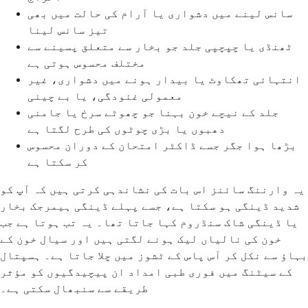
سانس لینے میں دشواری یا آرام کی حالت میں بھی
تیز سانس لینا
ٹھنڈی یا چپچپی جلد جو بخار سے متعلق پسینے سے
مختلف محسوس ہوتی ہے
انتہائی تھکاوٹ یا بیدار ہونے میں دشواری، غیر
معمولی غنودگی، یا بے چینی
جلد کے نیچے خون بہنا جو چھوٹے سرخ یا جامنی
دھبوں یا بڑی چوٹوں کی طرح لگتا ہے
بڑھا ہوا جگر جسے ڈاکٹر امتحان کے دوران محسوس
کر سکتا ہے
یہ وارننگ سائنز اس بات کی نشاندہی کرتی ہیں کہ آپ کو
شدید ڈینگی ہو سکتا ہے، جسے پہلے ڈینگی ہیمرجک بخار
یا ڈینگی شاک سنڈروم کہا جاتا تھا۔ یہ تب ہوتا ہے جب
خون کی نالیاں لیک ہونے لگتی ہیں اور سیال خون کے
بہاؤ سے نکل کر آس پاس کے ٹشوز میں چلا جاتا ہے۔ ہسپتال
کے سیٹنگ میں فوری طبی امداد ان پیچیدگیوں کو مؤثر
طریقے سے سنبھال سکتی ہے۔