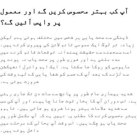
آپ کب بہتر محسوس کریں گے اور معمول
پر واپس آئیں گے؟
ڈینگی سے صحت یابی ہر شخص میں مختلف ہوتی ہے، لیکن
زیادہ تر لوگ ایک عمومی ٹائم لائن کی پیروی کرتے ہیں۔
اسے سمجھنے سے حقیقت پسندانہ توقعات قائم کرنے میں
مدد ملتی ہے اور فوری طور پر صحت یاب نہ ہونے پر
مایوسی کو روکا جا سکتا ہے۔ ایک اہم وائرل انفیکشن
سے لڑنے کے بعد آپ کے جسم کو شفا یابی کے لیے وقت کی
ضرورت ہوتی ہے۔
شدید بیماری عام طور پر پانچ سے سات دن تک جاری رہتی
ہے۔ اس دوران آپ کا بخار ٹوٹ جانا چاہیے، اور آپ کی سب
سے شدید علامات بہتر ہونا شروع ہو جاتی ہیں۔ تاہم،
بہتر محسوس کرنے کا مطلب یہ نہیں ہے کہ آپ مکمل طور پر
صحت یاب ہو چکے ہیں۔ اس وقت آپ بحالی کے مرحلے میں
داخل ہوتے ہیں۔