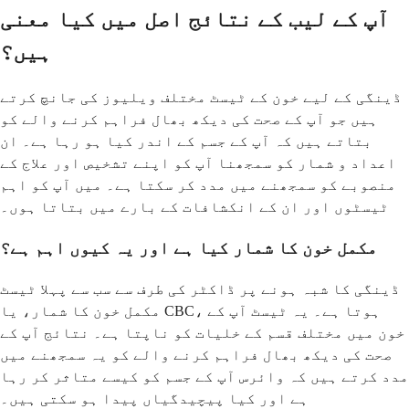
آپ کے لیب کے نتائج اصل میں کیا معنی
ہیں؟
ڈینگی کے لیے خون کے ٹیسٹ مختلف ویلیوز کی جانچ کرتے
ہیں جو آپ کے صحت کی دیکھ بھال فراہم کرنے والے کو
بتاتے ہیں کہ آپ کے جسم کے اندر کیا ہو رہا ہے۔ ان
اعداد و شمار کو سمجھنا آپ کو اپنے تشخیص اور علاج کے
منصوبے کو سمجھنے میں مدد کر سکتا ہے۔ میں آپ کو اہم
ٹیسٹوں اور ان کے انکشافات کے بارے میں بتاتا ہوں۔
مکمل خون کا شمار کیا ہے اور یہ کیوں اہم ہے؟
ڈینگی کا شبہ ہونے پر ڈاکٹر کی طرف سے سب سے پہلا ٹیسٹ
مکمل خون کا شمار، یا CBC، ہوتا ہے۔ یہ ٹیسٹ آپ کے
خون میں مختلف قسم کے خلیات کو ناپتا ہے۔ نتائج آپ کے
صحت کی دیکھ بھال فراہم کرنے والے کو یہ سمجھنے میں
مدد کرتے ہیں کہ وائرس آپ کے جسم کو کیسے متاثر کر رہا
ہے اور کیا پیچیدگیاں پیدا ہو سکتی ہیں۔