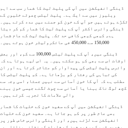
ڈینگی انفیکشن میں آپ کی پلیٹ لیٹ کا شمار سب سے اہم
ویلیوز میں سے ایک ہے۔ پلیٹ لیٹس چھوٹے خلیوں کے
ٹکڑے ہوتے ہیں جو آپ کے خون کو جمنے میں مدد کرتے ہیں۔
ڈینگی وائرس اکثر آپ کے پلیٹ لیٹ کا شمار کم کر دیتا
ہے، کبھی کبھی کافی حد تک۔ پلیٹ لیٹ کے عام شمار
150,000 سے 450,000 فی مائکرولیٹر خون ہوتے ہیں۔
ڈینگی میں، آپ کے پلیٹ لیٹس 100,000 سے کم، اور بعض
اوقات اس سے بھی کم ہو سکتے ہیں۔ یہ اس لیے ہوتا ہے کہ
وائرس پلیٹ لیٹس کی پیداوار کو متاثر کرتا ہے اور ان
کی تباہی کی رفتار کو بڑھاتا ہے۔ کم پلیٹ لیٹس کا
مطلب ہے کہ آپ کا خون آسانی سے نہیں جمتا، اسی وجہ سے
کچھ لوگ ناک بہنا یا آسانی سے چوٹ لگنے جیسی خون بہنے
والی علامات کا تجربہ کرتے ہیں۔
ڈینگی انفیکشن میں آپ کے سفید خون کے خلیات کا شمار
بھی عام طور پر کم ہو جاتا ہے۔ سفید خون کے خلیات
انفیکشن سے لڑتے ہیں، اور ڈینگی وائرس خاص طور پر
مخصوص قسم کے سفید خون کے خلیات کو نشانہ بناتا ہے۔