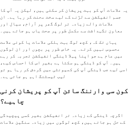
یہ علامات آپ کو بہت پریشان کر سکتی ہیں، لیکن یہ آپ کا
جسم انفیکشن سے لڑنے کے لیے سخت محنت کر رہا ہے۔ ان
علامات والے زیادہ تر لوگ گھر پر آرام، سیال اور
معاون نگہداشت سے مکمل طور پر صحت یاب ہو جاتے ہیں۔
یہاں تک کہ، کچھ لوگ بہت ہلکی علامات یا کوئی علامت
محسوس نہیں کرتے۔ یہ خاص طور پر بچوں اور ان لوگوں
میں عام ہے جو اپنا پہلا ڈینگی انفیکشن تجربہ کر رہے
ہیں۔ آپ کو ڈینگی ہو سکتا ہے بغیر اس کا احساس کیے،
اسی لیے جب ڈینگی آپ کی کمیونٹی میں گردش کر رہا ہو تو
لیب ٹیسٹنگ اہم ہو جاتی ہے۔
کون سی وارننگ سائن آپ کو پریشان کرنی
چاہیے؟
اگرچہ ڈینگی کے زیادہ تر انفیکشن بغیر کسی پیچیدگی
کے حل ہو جاتے ہیں، کچھ لوگوں میں زیادہ سنگین علامات