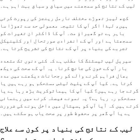
لیب کے نتائج کو سمجھنے میں سیاق و سباق بہت اہم ہے۔
کچھ لیبز تھوڑے مختلف نارمل رینجز کی رپورٹ کرتی
ہیں، لہذا اگر آپ کا نتیجہ معمولی حد سے تھوڑا سا
باہر ہے تو گھبراؤ مت۔ آپ کا ڈاکٹر ان تغیرات کو
سمجھتا ہے اور آپ کے انفرادی صورتحال اور کلینیکل
تجربے کی بنیاد پر آپ کے نتائج کی تشریح کرتا ہے۔
سیریل لیب ٹیسٹنگ کا مطلب ہے کہ کئی دنوں تک متعدد
بار آپ کے خون کی جانچ کرنا۔ یہ آپ کے صحت کی دیکھ
بھال فراہم کرنے والے کو رجحانات دیکھنے میں مدد
کرتا ہے۔ کیا آپ کے پلیٹ لیٹس مستحکم ہو رہے ہیں یا
گرتے جا رہے ہیں؟ کیا آپ کا ہیماٹوکریٹ بڑھ رہا ہے یا
مستحکم رہ رہا ہے؟ یہ نمونے فیصلہ کرنے میں رہنمائی
کرتے ہیں کہ آیا آپ کو ہسپتال میں داخل ہونے کی ضرورت
ہے یا آپ گھر پر محفوظ طور پر صحت یاب ہو سکتے ہیں۔
لیب کے نتائج کی بنیاد پر کون سے علاج