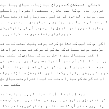
ڈینگی انفیکشن کے دوران بہت زیادہ سیال پینا بہت
ضروری ہے۔ آپ کا جسم بخار، پسینے، الٹی، اور ڈینگی
میں ہونے والے خون کی نالیوں سے رساؤ کے ذریعے سیال
کھو دیتا ہے۔ پانی، اورل ری ہائیڈریشن سلوشنز، تازہ
پھلوں کے رس، اور ناریل پانی سبھی آپ کی ہائیڈریشن
کو برقرار رکھنے میں مدد کرتے ہیں۔
اگر آپ کے لیب کے نتائج گرتے ہوئے پلیٹ لیٹس کے ساتھ
بڑھتے ہوئے ہیماٹوکریٹ کو ظاہر کرتے ہیں، تو آپ کا
ڈاکٹر ہسپتال میں داخل ہونے کی سفارش کر سکتا ہے
یہاں تک کہ اگر آپ نسبتاً ٹھیک محسوس کریں۔ یہ بحرانی
مرحلے کے دوران قریبی نگرانی کی اجازت دیتا ہے۔ آپ
کو بلڈ پریشر برقرار رکھنے اور انفیکشن سے لڑتے ہوئے
آپ کے گردش کو سہارا دینے کے لیے انٹراوینس سیال مل
سکتے ہیں۔
صرف اس لیے کہ آپ کے شمار کم ہیں، پلیٹ لیٹ
ٹرانسفیوژن روٹین میں نہیں دیے جاتے ہیں۔ جب آپ صحت
یاب ہوں گے تو آپ کا جسم نئے پلیٹ لیٹس پیدا کرے گا۔