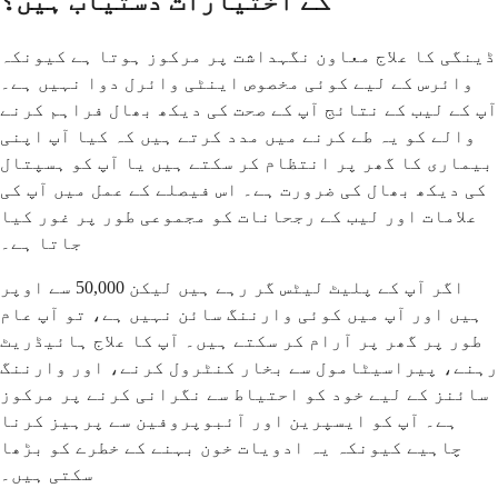
کے اختیارات دستیاب ہیں؟
ڈینگی کا علاج معاون نگہداشت پر مرکوز ہوتا ہے کیونکہ
وائرس کے لیے کوئی مخصوص اینٹی وائرل دوا نہیں ہے۔
آپ کے لیب کے نتائج آپ کے صحت کی دیکھ بھال فراہم کرنے
والے کو یہ طے کرنے میں مدد کرتے ہیں کہ کیا آپ اپنی
بیماری کا گھر پر انتظام کر سکتے ہیں یا آپ کو ہسپتال
کی دیکھ بھال کی ضرورت ہے۔ اس فیصلے کے عمل میں آپ کی
علامات اور لیب کے رجحانات کو مجموعی طور پر غور کیا
جاتا ہے۔
اگر آپ کے پلیٹ لیٹس گر رہے ہیں لیکن 50,000 سے اوپر
ہیں اور آپ میں کوئی وارننگ سائن نہیں ہے، تو آپ عام
طور پر گھر پر آرام کر سکتے ہیں۔ آپ کا علاج ہائیڈریٹ
رہنے، پیراسیٹامول سے بخار کنٹرول کرنے، اور وارننگ
سائنز کے لیے خود کو احتیاط سے نگرانی کرنے پر مرکوز
ہے۔ آپ کو ایسپرین اور آئبوپروفین سے پرہیز کرنا
چاہیے کیونکہ یہ ادویات خون بہنے کے خطرے کو بڑھا
سکتی ہیں۔