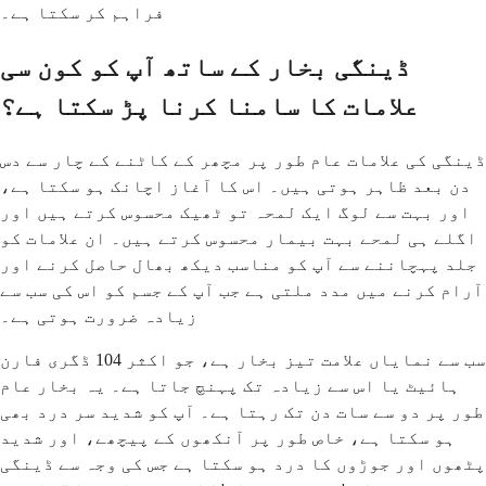
فراہم کر سکتا ہے۔
ڈینگی بخار کے ساتھ آپ کو کون سی
علامات کا سامنا کرنا پڑ سکتا ہے؟
ڈینگی کی علامات عام طور پر مچھر کے کاٹنے کے چار سے دس
دن بعد ظاہر ہوتی ہیں۔ اس کا آغاز اچانک ہو سکتا ہے،
اور بہت سے لوگ ایک لمحہ تو ٹھیک محسوس کرتے ہیں اور
اگلے ہی لمحے بہت بیمار محسوس کرتے ہیں۔ ان علامات کو
جلد پہچاننے سے آپ کو مناسب دیکھ بھال حاصل کرنے اور
آرام کرنے میں مدد ملتی ہے جب آپ کے جسم کو اس کی سب سے
زیادہ ضرورت ہوتی ہے۔
سب سے نمایاں علامت تیز بخار ہے، جو اکثر 104 ڈگری فارن
ہائیٹ یا اس سے زیادہ تک پہنچ جاتا ہے۔ یہ بخار عام
طور پر دو سے سات دن تک رہتا ہے۔ آپ کو شدید سر درد بھی
ہو سکتا ہے، خاص طور پر آنکھوں کے پیچھے، اور شدید
پٹھوں اور جوڑوں کا درد ہو سکتا ہے جس کی وجہ سے ڈینگی