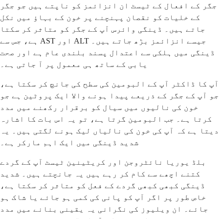
جگر کے افعال کے ٹیسٹ ان انزائمز کو ناپتے ہیں جو جگر
کے خلیات کو نقصان پہنچنے پر خون کے بہاؤ میں نکل
جاتے ہیں۔ ڈینگی وائرس آپ کے جگر کو متاثر کر سکتا
ہے، جس سے AST اور ALT جیسے انزائمز بڑھ جاتے ہیں۔
ڈینگی میں ہلکی سے اعتدال پسند بلندی عام ہے اور صحت
یابی کے ساتھ ہی معمول پر آ جاتی ہے۔
آپ کا ڈاکٹر آپ کے البومین کی سطح کی جانچ کر سکتا ہے،
جو آپ کے جگر کے ذریعے پیدا ہونے والا ایک پروٹین ہے جو
خون کی نالیوں میں سیال کو برقرار رکھنے میں مدد
کرتا ہے۔ جب البومین گرتا ہے، تو یہ اس بات کا اشارہ
دیتا ہے کہ آپ کی خون کی نالیاں لیک ہونے لگتی ہیں۔ یہ
شدید ڈینگی میں ایک اہم مارکر ہے۔
بلڈ یوریا نائٹروجن اور کریٹینین ٹیسٹ آپ کے گردے
کتنے اچھے سے کام کر رہے ہیں یہ جانچتے ہیں۔ شدید
ڈینگی کبھی کبھی گردے کے فعل کو متاثر کر سکتا ہے،
خاص طور پر اگر آپ کو پانی کی کمی ہو جائے یا شاک ہو
جائے۔ ان ویلیوز کی نگرانی یہ یقینی بنانے میں مدد