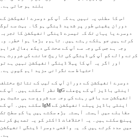
بلند ہو جاتی ہے۔
اس کا مطلب یہ نہیں ہے کہ آپ کو دوسرے انفیکشن کے
دوران یقینی طور پر شدید ڈینگی ہو گا۔ بہت سے لوگ
دوسرے یا یہاں تک کہ تیسرے ڈینگی انفیکشن کا تجربہ
کرتے ہیں جو ہلکے رہتے ہیں۔ تاہم، بڑھا ہوا خطرہ وہ
وجہ ہے جس کی وجہ سے آپ کے صحت کی دیکھ بھال فراہم
کرنے والے کو آپ کی ڈینگی کی تاریخ جاننے کی ضرورت ہے
اور اگر یہ آپ کا پہلا ڈینگی انفیکشن نہیں ہے تو
احتیاط سے نگرانی مزید اہم کیوں ہے۔
دوسرے انفیکشن کے دوران آپ کے لیب کے نتائج مختلف
نظر آ سکتے ہیں۔ آپ کے IgG اینٹی باڈیز آپ کے پچھلے
انفیکشن سے باقی رہنے کی وجہ سے شروع سے ہی مثبت ہو
سکتے ہیں۔ آپ کے IgM اینٹی باڈیز پہلے انفیکشن کے
مقابلے میں آہستہ آہستہ بڑھ سکتے ہیں یا کم سطح تک
پہنچ سکتے ہیں۔ یہ اختلافات ڈاکٹر کو یہ تصدیق کرنے
میں مدد کرتے ہیں کہ یہ واقعی دوسرا ڈینگی انفیکشن
ہے۔