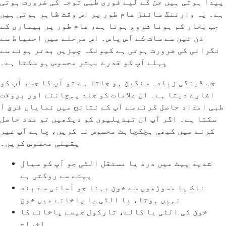
پیدا ہوتی ہیں جن کے لیے فوری طبی توجہ کی ضرورت ہوتی
ہے۔ یہ وارننگ سائنز عام طور پر اس وقت ظاہر ہوتی ہیں
جب بخار کم ہونا شروع ہوتا ہے، عام طور پر بیماری کے
دن تین سے سات کے آس پاس۔ اس مرحلے میں احتیاط سے
نگرانی کی ضرورت ہوتی ہے کیونکہ چیزیں بدتر ہونے سے
پہلے آپ کو قدرے بہتر محسوس ہو سکتا ہے۔
جب ڈینگی زیادہ سنگین ہو جاتا ہے تو آپ کا جسم آپ کو
اشارے دیتا ہے۔ ان علامات کو جلد پہچاننے اور بروقت
طبی امداد حاصل کرنے سے آپ کے نتائج میں نمایاں فرق آ
سکتا ہے۔ اگر آپ ان تبدیلیوں کو دیکھیں تو مدد حاصل
کرنے میں کبھی ہچکچاہٹ محسوس نہ کریں، چاہے آپ غیر
یقینی محسوس کریں۔
شدید پیٹ میں درد یا مستقل الٹی جو آپ کو سیال
پینے سے روکتی ہے
ناک یا مسوڑھوں سے خون بہنا جو آسانی سے بند
نہیں ہوتا، یا الٹی یا پاخانے میں خون
خون کی الٹی یا کالے، تارکول جیسے پاخانے کا
اخراج