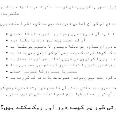
بڑ ہے جو ہلکی پریشان کن سے لے کر کافی تکلیف دہ تک ہو
سکتی ہے۔
لنا یا آپ کے پیٹ میں بھرا ہوا اور تناؤ کا احساس
آپ کے نچلے پیٹ میں درد یا ہلکا درد
 دوران تناؤ، جو تھکا دینے والا محسوس ہو سکتا ہے
 کہ کوشش کرنے کے بعد بھی آپ کو ابھی بھی جانا ہے
 دار، یا گولیوں کی طرح پاخانہ جو گزرنا مشکل ہے
بھوک میں کمی یا کھانے میں کم دلچسپی محسوس ہونا
متلی یا بیماری کا عمومی احساس
د گرد جلد میں چھوٹے آنسو سخت پاخانہ کے گزرنے سے
نے میں مدد ملتی ہے کہ آپ کا جسم کیا بتانے کی کوشش کر
 آپ کو راحت کی طرف نرم قدم اٹھانے کی ترغیب ملتی ہے۔
تی طور پر کیسے دور اور روک سکتے ہیں؟