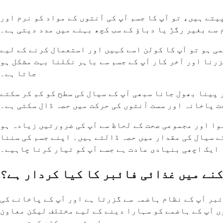
یتے ہیں، تو آپ کا جسم آپ کی آنتوں کے مواد کو نرم اور
سے بغیر رگڑ یا دباؤ کے سب کچھ بہنے میں مدد دیتی ہے۔
می ہو تو آپ کا کولن اسے کہیں اور استعمال کرنے کے لیے
زرنا اور آخر کار آپ کے جسم سے باہر نکلنا بہت مشکل ہو
جاتا ہے۔
پینا بھول جانا سبھی آپ کے سیال کی سطح کو کم کر سکتے
ت پاخانہ اور سست آنتوں کی حرکت میں حصہ ڈال سکتی ہے۔
ہوا اور مجموعی صحت کے لحاظ سے آپ کی ضرورتیں زیادہ ہو
 سیال کی مقدار میں حصہ ڈالتے ہیں۔ اپنے جسم کی سننا
 ایک اچھی بنیادی عادت ہے جسے آپ کو تیار کرنا چاہیے۔
کنے میں غذائی فائبر کا کیا کردار ہے؟
ئبر آپ کے نظام ہاضمہ سے گزرتا ہے اور آپ کے پاخانے کی
ں آپ کے ہاضمے کو سہارا دینے کے لیے مختلف لیکن معاون
طریقوں سے کام کرتی ہیں۔