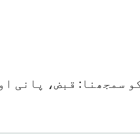
و سمجھنا: قبض، پانی او