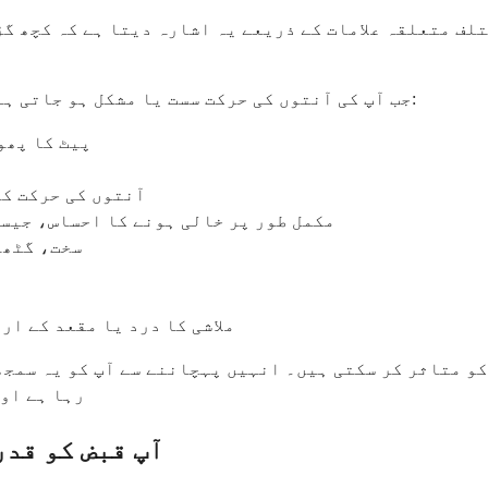
تلف متعلقہ علامات کے ذریعے یہ اشارہ دیتا ہے کہ کچھ گڑ
جب آپ کی آنتوں کی حرکت سست یا مشکل ہو جاتی ہے، تو آپ کو ان اضافی تجربات میں سے کچھ نظر آ سکتے ہیں:
پیٹ کا پھو
آنتوں کی حرکت کے
مکمل طور پر خالی ہونے کا احساس، جیسے
سخت، گٹھے
ملاشی کا درد یا مقعد کے ار
کو متاثر کر سکتی ہیں۔ انہیں پہچاننے سے آپ کو یہ سمجھ
رہا ہے اور
آپ قبض کو قدر