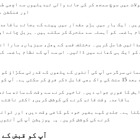
لات میں سوچ سمجھ کر کی جانے والی تبدیلیوں سے اچھی طر
اور فنکشن م
ریں۔ ایک بار میں بڑی مقدار میں پینے کے بجائے باقاعدگ
م ہاضمہ کو آہستہ سے متحرک کر سکتے ہیں۔ ہربل چائے اور
غذائیں شامل کریں۔ مختلف قسم کے پھل، سبزیاں، سارا ان
کو ایک ہی کھانے میں ڈالیں۔ اس سے آپ کے نظام ہاضمہ کو
مانی سرگرمی آپ کی آنتوں کے پٹھوں کے قدرتی سکڑاؤ کو م
باقاعدہ، نرم حرکت۔
ہش کا فوری جواب دیں۔ تاخیر کرنے سے وقت کے ساتھ ساتھ
باقاعدہ وقت قائم کرنے کی کوشش کریں، اکثر ناشتے ک
کتا ہے۔ جلدی کیے بغیر خود کو کافی وقت دیں، اور ٹوائ
کرنے کی کوشش کریں۔ یہ پوزیشن آپ کی آنتوں 
آپ کو قبض کے 