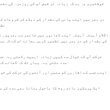
خوشخبری یہ ہے کہ زیادہ تر قبض آپ کی روزمرہ کی معمو
دن بھر میں اپنے پانی کی مقدار کو دیکھ کر شروعات ک
نظا
اگلا، آہستہ آہستہ اپنے کھانوں میں فائبر سے بھرپور 
کی مقدار کو دن بھر میں تقسیم کریں بجائے اس کے کہ سب 
حرکت آپ کے خیال سے کہیں زیادہ اہمیت رکھتی ہے۔ جس
مدد ملتی ہے۔ یہاں تک کہ کھانے کے بعد 15 منٹ کی واک بھی قابل ذکر فرق کر سکتی ہے۔ آپ کو شدید ورزش کی ضرورت نہیں ہے، صرف 
اپنے جسم کے اشاروں کو سنیں اور آنتوں کی حرکت کی خوا
ایک پرسکون باتھ روم کا ماحول بنانا بھی مدد کر س