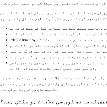
گر آپ نے سادہ تبدیلیوں کی کوشش کی ہو بغیر بہتری کے۔
وں کی حرکت کو کنٹرول کرتے ہیں۔ یہاں کچھ امکانات ہیں
، ہاضمے سمیت بہت سے جسمانی عمل کو سست کرتی ہے
تا ہے، فضلہ کو گزرنے کے طریقے کو متاثر کرتا ہے
تھ قبض اور اسہال کو متناوب کر سکتا ہے
ٹ یا تنگی، جہاں آنت کا کچھ حصہ بند ہو یا تنگ ہو
یں جو آنتوں تک اعصابی اشاروں کو متاثر کرتی ہیں
ل پٹھے صحیح طریقے سے آرام یا ہم آہنگ نہیں ہوتے
ب ہے اور عام طور پر پاخانہ میں خون یا غیر واضح
وزن میں کمی جیسی دیگر علامات کے ساتھ آتا ہے
یا اگر آپ کو تشویشناک علامات جیسے خون، شدید درد، یا
 کرنے کے لیے قریبی جانچ پڑتال کی ضرورت ہوتی ہے جنہیں
مخصوص علاج کی ضرورت ہوتی ہے۔
بض کے ساتھ کون سی علامات ہو سکتی ہیں؟