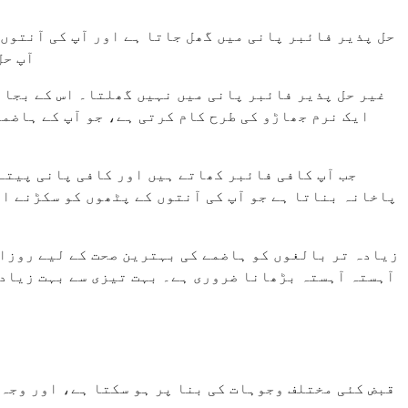
حل پذیر فائبر پانی میں گھل جاتا ہے اور آپ کی آنتوں 
آپ حل
غیر حل پذیر فائبر پانی میں نہیں گھلتا۔ اس کے بجائے
ایک نرم جھاڑو کی طرح کام کرتی ہے، جو آپ کے ہاضم
جب آپ کافی فائبر کھاتے ہیں اور کافی پانی پیتے 
پاخانہ بناتا ہے جو آپ کی آنتوں کے پٹھوں کو سکڑنے او
آہستہ آہستہ بڑھانا ضروری ہے۔ بہت تیزی سے بہت زیادہ
قبض کئی مختلف وجوہات کی بنا پر ہو سکتا ہے، اور وجہ 