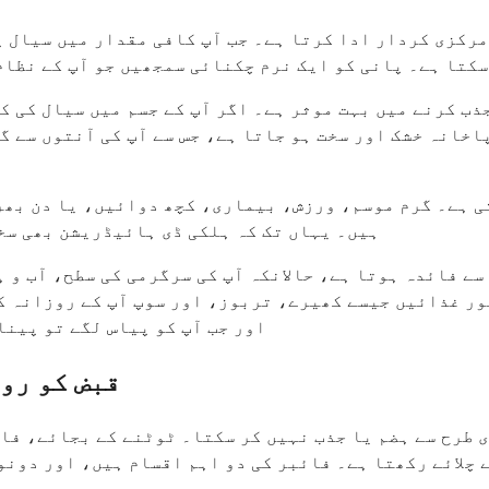
مرکزی کردار ادا کرتا ہے۔ جب آپ کافی مقدار میں سیال پ
کتا ہے۔ پانی کو ایک نرم چکنائی سمجھیں جو آپ کے نظام 
ذب کرنے میں بہت موثر ہے۔ اگر آپ کے جسم میں سیال کی ک
اخانہ خشک اور سخت ہو جاتا ہے، جس سے آپ کی آنتوں سے گ
ی ہے۔ گرم موسم، ورزش، بیماری، کچھ دوائیں، یا دن بھر 
ہیں۔ یہاں تک کہ ہلکی ڈی ہائیڈریشن بھی سخ
سے فائدہ ہوتا ہے، حالانکہ آپ کی سرگرمی کی سطح، آب و 
ر غذائیں جیسے کھیرے، تربوز، اور سوپ آپ کے روزانہ کے
اور جب آپ کو پیاس لگے تو پینا
قبض کو رو
ی طرح سے ہضم یا جذب نہیں کر سکتا۔ ٹوٹنے کے بجائے، فا
 چلائے رکھتا ہے۔ فائبر کی دو اہم اقسام ہیں، اور دونو