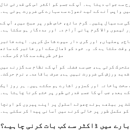
ح سے جواب دیتا ہے۔ آپ کے جسم کو اکثر اس کی قدرتی تال
یں واپس آنے کے لیے تھوڑے سے سہارے کی ضرورت ہوتی ہے۔
ی سے سیال پئیں۔ گرم مائع، خاص طور پر صبح میں، آپ کے
 لیموں والا گرم پانی آرام دہ اور مددگار ہو سکتا ہے۔
اج، پھلیاں، اور گری دار میوے شامل کریں۔ اپنے فائبر
 وقت ملتا ہے کہ وہ خود کو ڈھال سکے اور فائبر کے ساتھ
مؤثر طریقے سے کام کر سکے۔
تحرک کرتی ہے، جس سے فضلہ کو آپ کے نظام سے گزرنے میں
 سخت پاخانہ اور کمزور اشارے ہو سکتے ہیں۔ ہر روز ایک
ے بعد، جب آپ کا جسم قدرتی طور پر ختم کرنا چاہتا ہے۔
لٹ پر بیٹھے ہوئے چھوٹے اسٹول پر اپنے پیروں کو اونچا
کو مکمل طور پر خالی کرنے میں آسانی پیدا کر سکتی ہے۔
بارے میں ڈاکٹر سے کب بات کرنی چاہیے؟