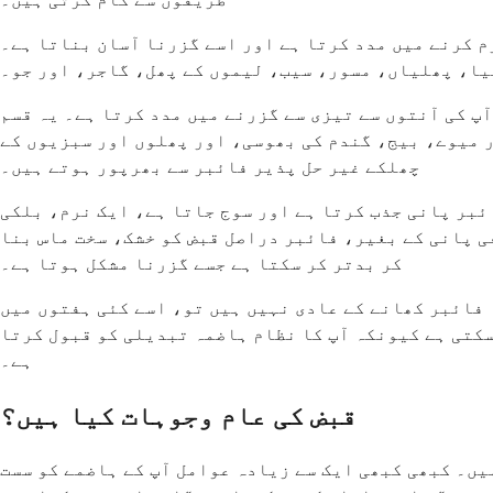
م کرنے میں مدد کرتا ہے اور اسے گزرنا آسان بناتا ہے۔
لیا، پھلیاں، مسور، سیب، لیموں کے پھل، گاجر، اور جو۔
پ کی آنتوں سے تیزی سے گزرنے میں مدد کرتا ہے۔ یہ قسم
ر میوے، بیج، گندم کی بھوسی، اور پھلوں اور سبزیوں کے
چھلکے غیر حل پذیر فائبر سے بھرپور ہوتے ہیں۔
ئبر پانی جذب کرتا ہے اور سوج جاتا ہے، ایک نرم، بلکی
ی پانی کے بغیر، فائبر دراصل قبض کو خشک، سخت ماس بنا
کر بدتر کر سکتا ہے جسے گزرنا مشکل ہوتا ہے۔
ئبر کی ضرورت ہوتی ہے۔ اگر آپ زیادہ فائبر کھانے کے عادی نہیں ہیں تو، اسے کئی ہفتوں میں
کتی ہے کیونکہ آپ کا نظام ہاضمہ تبدیلی کو قبول کرتا
ہے۔
قبض کی عام وجوہات کیا ہیں؟
یں۔ کبھی کبھی ایک سے زیادہ عوامل آپ کے ہاضمے کو سست