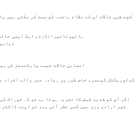
کچھ طبی حالات آپ کے نظام ہاضمہ کو سست کر سکتی ہیں ی
ہائپوتائیرائڈزم، ایک ایسی حالت 
ذیابیط
اعصابی حالات جیسے پارکنسنز کی بی
کولوریکٹل کینسر، خاص طور پر زیادہ عمر والے افراد می
اگر آپ کو شدید قبض کا تجربہ ہوتا ہے جو کہ خوراک کی
غیر ارادی وزن میں کمی نظر آتی ہے، تو اپنے ڈاکٹر س