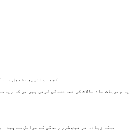
کچھ دوائیں، بشمول درد ک
یہ وجوہات عام حالات کی نمائندگی کرتی ہیں جن کا زیادہ
جبکہ زیادہ تر قبض طرز زندگی کے عوامل سے پیدا ہ