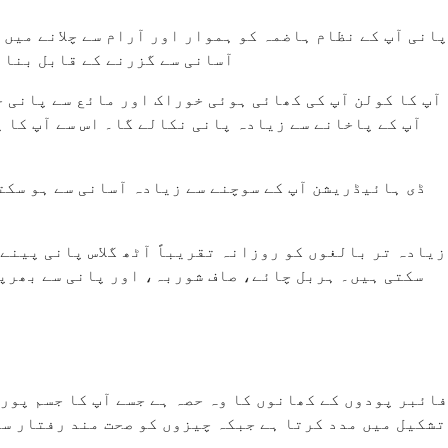
پانی آپ کے نظام ہاضمہ کو ہموار اور آرام سے چلانے میں 
آسانی سے گزرنے کے قابل بنا س
آپ کا کولن آپ کی کھائی ہوئی خوراک اور مائع سے پانی ج
آپ کے پاخانے سے زیادہ پانی نکالے گا۔ اس سے آپ کا پ
ڈی ہائیڈریشن آپ کے سوچنے سے زیادہ آسانی سے ہو سکت
زیادہ تر بالغوں کو روزانہ تقریباً آٹھ گلاس پانی پینے 
سکتی ہیں۔ ہربل چائے، صاف شوربہ، اور پانی سے بھرپو
فائبر پودوں کے کھانوں کا وہ حصہ ہے جسے آپ کا جسم پور
تشکیل میں مدد کرتا ہے جبکہ چیزوں کو صحت مند رفتار سے