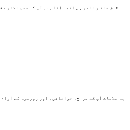
قبض شاذ و نادر ہی اکیلا آتا ہے۔ آپ کا جسم اکثر مخ
یہ علامات آپ کے مزاج، توانائی، اور روزمرہ کے آرام 