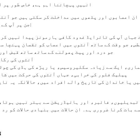
انہیں پہچاننا اہم ہے، خاص طور پر ا
ا ان اعصابوں اور پٹھوں میں مداخلت کر سکتی ہیں جو آنت
جن پر آپ کے ڈاکٹر غور کر سکتے ہیں اگر آپ کا قبض مستقل یا شدید ہو:
جہاں آپ کی تائرایڈ غدود کافی ہارمونز پیدا نہیں کرتی
س، جو وقت کے ساتھ آنتوں میں اعصاب کو نقصان پہنچا سک
irritable bowel syndrome، جو درد اور پیٹ پھولنے کے ساتھ سا
آنتوں کی رکاو
ماری، ایک سے زیادہ سکلیروسیس، یا ریڑھ کی ہڈی کی چوٹ
پیلیک فلور کی خرابی، جہاں آنتوں کی حرکت میں شام
ں یا خاندان کی تاریخ والے افراد میں، حالانکہ یہ نایا
 تبدیلیوں، فائبر، اور ہائیڈریشن سے بہتر نہیں ہوتا، 
ے بات کرنا ضروری ہے۔ ان حالات میں بنیادی حالات کو رد
ق