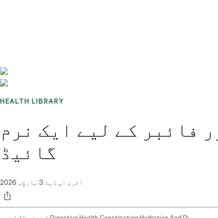
Benchmarks
Stories
FAQ
Sign up / Log in
HEALTH LIBRARY
ر فائبر کے لیے ایک نرم
گائیڈ
آخری اپ ڈیٹ
3 مارچ، 2026
Digestive Health Constipation Hydration And Dietary Fiber
صحت بلاگ
ہوم