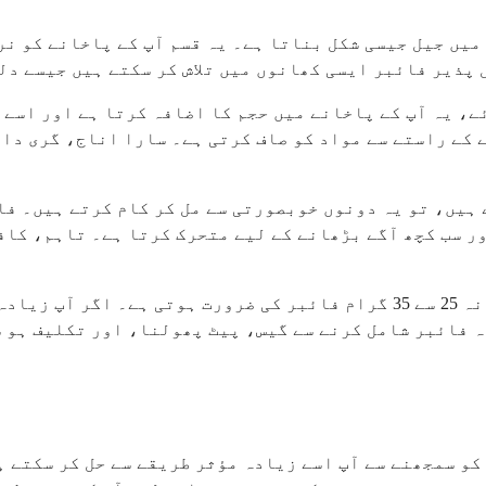
میں جیل جیسی شکل بناتا ہے۔ یہ قسم آپ کے پاخانے کو نر
 پذیر فائبر ایسی کھانوں میں تلاش کر سکتے ہیں جیسے د
، یہ آپ کے پاخانے میں حجم کا اضافہ کرتا ہے اور اسے آ
ے کے راستے سے مواد کو صاف کرتی ہے۔ سارا اناج، گری دا
ہیں، تو یہ دونوں خوبصورتی سے مل کر کام کرتے ہیں۔ فا
ر سب کچھ آگے بڑھانے کے لیے متحرک کرتا ہے۔ تاہم، کاف
زیادہ تر بالغوں کو ہاضمے کی بہترین صحت کے لیے روزانہ 25 سے 35 گرام فا
 فائبر شامل کرنے سے گیس، پیٹ پھولنا، اور تکلیف ہو س
کو سمجھنے سے آپ اسے زیادہ مؤثر طریقے سے حل کر سکتے ہ