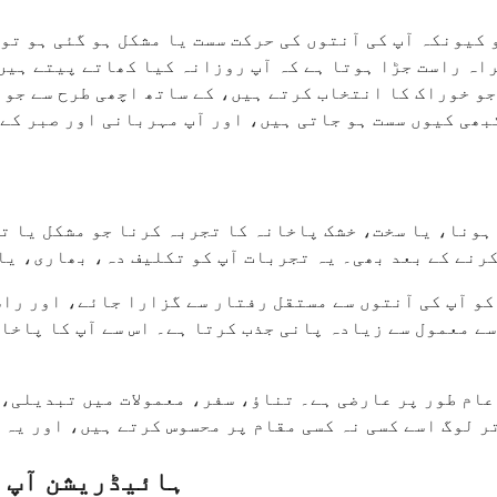
 کیونکہ آپ کی آنتوں کی حرکت سست یا مشکل ہو گئی ہو تو
راہ راست جڑا ہوتا ہے کہ آپ روزانہ کیا کھاتے پیتے ہیں
و خوراک کا انتخاب کرتے ہیں، کے ساتھ اچھی طرح سے جواب
بھی کیوں سست ہو جاتی ہیں، اور آپ مہربانی اور صبر کے 
 ہونا، یا سخت، خشک پاخانہ کا تجربہ کرنا جو مشکل یا ت
رنے کے بعد بھی۔ یہ تجربات آپ کو تکلیف دہ، بھاری، یا 
کو آپ کی آنتوں سے مستقل رفتار سے گزارا جائے، اور را
سے معمول سے زیادہ پانی جذب کرتا ہے۔ اس سے آپ کا پاخا
عام طور پر عارضی ہے۔ تناؤ، سفر، معمولات میں تبدیلی، 
ر لوگ اسے کسی نہ کسی مقام پر محسوس کرتے ہیں، اور یہ 
ہائیڈریشن آپ ک