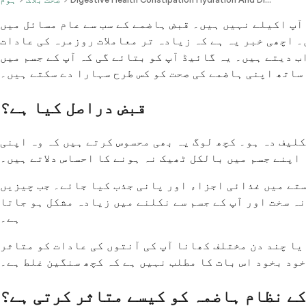
 آپ اکیلے نہیں ہیں۔ قبض ہاضمے کے سب سے عام مسائل میں
۔ اچھی خبر یہ ہے کہ زیادہ تر معاملات روزمرہ کی عادات
 دیتے ہیں۔ یہ گائیڈ آپ کو بتائے گی کہ آپ کے جسم میں
ساتھ اپنی ہاضمے کی صحت کو کس طرح سہارا دے سکتے ہیں۔
قبض دراصل کیا ہے؟
کلیف دہ ہو۔ کچھ لوگ یہ بھی محسوس کرتے ہیں کہ وہ اپنی
اپنے جسم میں بالکل ٹھیک نہ ہونے کا احساس دلاتے ہیں۔
ستے میں غذائی اجزاء اور پانی جذب کیا جائے۔ جب چیزیں
نہ سخت اور آپ کے جسم سے نکلنے میں زیادہ مشکل ہو جاتا
ہے۔
یا چند دن مختلف کھانا آپ کی آنتوں کی عادات کو متاثر
خود بخود اس بات کا مطلب نہیں ہے کہ کچھ سنگین غلط ہے۔
ے نظام ہاضمہ کو کیسے متاثر کرتی ہے؟