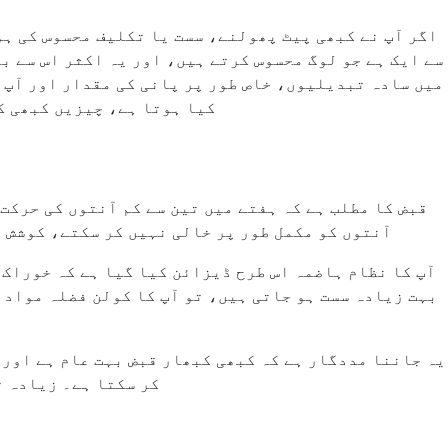
اگر آپ نے کبھی پیٹ پھولنے، سست یا تکلیف محسوس کی ہو
سے ایک ہے جو لوگ محسوس کرتے ہیں، اور یہ اکثر اس سے ب
میں سادہ تبدیلیوں، خاص طور پر پانی کی مقدار اور آپ ج
کیا ہوتا ہے، چیزیں کبھی ک
قبض کا مطلب ہے کہ ہفتے میں تین سے کم آنتوں کی حرکت
آنتوں کو مکمل طور پر خالی نہیں کر سکتے، کوشش ک
آپ کا نظام ہاضمہ اس طرح ڈیزائن کیا گیا ہے کہ خوراک 
بہت زیادہ سست ہو جاتی ہیں، تو آپ کا کولن فضلہ مواد 
یہ جاننا مددگار ہے کہ کبھی کبھار قبض بہت عام ہے اور 
کر سکتا ہے۔ زیادہ ت