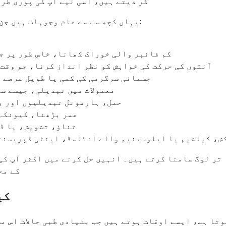
کر دیتے ہیں، اسی لیے آپ کی پوری طر
یہاں کچھ سب سے عام وجوہات ہیں جن کی وجہ سے آپ کی آنتوں کی حرکت سست یا مشکل ہو سکتی ہے:
کم فائبر والی خوراک کھانا، خاص طور پر ج
آنتوں کی حرکت کی خواہش کو نظر انداز کرنا، جو وقت 
جسمانی سرگرمی کی کمی یا طویل عرصے ت
معمولات میں تبدیلی، جیسے سف
حمل، ہارمونل تبدیلیوں اور بڑ
عمر بڑھنا، کیونکہ 
تناؤ، تشویش، یا ڈپ
ش، کیلشیم یا ایلومینیم والے انٹاسڈ، اینٹی ڈپریسنٹ
 تر لوگ سامنا کرتے ہیں۔ انہیں حل کرنے میں اکثر آپ کی
کے مح
کی
وتا ہے، ایسے اوقات ہوتے ہیں جب بنیادی طبی حالات اس م