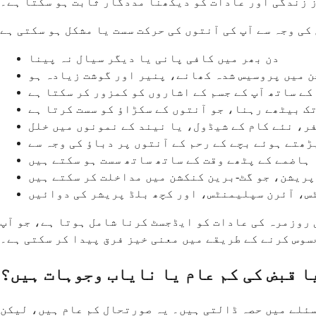
ز زندگی اور عادات کو دیکھنا مددگار ثابت ہو سکتا ہے۔
دن بھر میں کافی پانی یا دیگر سیال نہ پینا
ن میں پروسیس شدہ کھانے، پنیر اور گوشت زیادہ ہو
کے ساتھ آپ کے جسم کے اشاروں کو کمزور کر سکتا ہے
ک بیٹھے رہنا، جو آنتوں کے سکڑاؤ کو سست کرتا ہے
ر، نئے کام کے شیڈول، یا نیند کے نمونوں میں خلل
ھتے ہوئے بچے کے رحم کے آنتوں پر دباؤ کی وجہ سے
ہاضمے کے پٹھے وقت کے ساتھ ساتھ سست ہو سکتے ہیں
ریشن، جو گٹ-برین کنکشن میں مداخلت کر سکتے ہیں
س، آئرن سپلیمنٹس، اور کچھ بلڈ پریشر کی دوائیں
 روزمرہ کی عادات کو ایڈجسٹ کرنا شامل ہوتا ہے، جو آپ
سوس کرنے کے طریقے میں معنی خیز فرق پیدا کر سکتی ہے۔
ا قبض کی کم عام یا نایاب وجوہات ہیں؟
سئلے میں حصہ ڈالتی ہیں۔ یہ صورتحال کم عام ہیں، لیکن