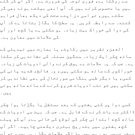
سے روکتا ہے، فوری توجہ کی ضرورت ہے۔ اگر آپ گر گئے
ہیں یا محسوس کرتے ہیں کہ آپ ابھی بیٹھے ہوئے بھی گر
سکتے ہیں، تو اسی دن اپنے صحت کی دیکھ بھال فراہم
کنندہ سے رابطہ کریں۔ یہ سطح کا بگاڑ بتاتا ہے کہ آپ
کی دوا کی خوراک بہت زیادہ ہو سکتی ہے یا کچھ اور آپ
کی علامات میں معاون ہے۔
الجھن، تقریر میں رکاوٹ، یا بصارت میں تبدیلی کے
ساتھ چکر ایک زیادہ سنگین مسئلہ کی نشاندہی کر سکتا
ہے۔ جب کہ یہ علامات بے ہوش کرنے والی ادویات کی زیادہ
خوراکوں کے ساتھ ہو سکتی ہیں، وہ فالج، شدید پانی کی
کمی، یا دیگر طبی ہنگامی صورتحال کی بھی نشاندہی کر
سکتی ہیں جو نئے ادویات شروع کرنے کے ساتھ ساتھ ہوتی
ہیں۔
کسی دوا پر کئی ہفتوں کے بعد مستقل یا بگڑتا ہوا چکر
ڈاکٹر سے بات کرنے کے قابل ہے۔ جب کہ بہت سی ادویات کے
ساتھ کچھ ابتدائی چکر کی توقع کی جاتی ہے، آپ کو پہلے
کچھ ہفتوں میں بتدریج بہتری دیکھنی چاہیے۔ اگر آپ
بہتر نہیں ہو رہے ہیں یا اگر علامات بگڑ رہی ہیں، تو آپ