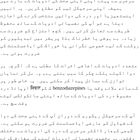
سرجری سے پہلے اپنی ذہنی صحت کی ادویات کے بارے میں
ہمیشہ اپنی سرجیکل ٹیم کو مطلع کریں۔ یہ انہیں
اینستھیزیا اور درد کی دوائیں منتخب کرنے کی اجازت
دیتا ہے جو آپ کی نفسیاتی ادویات کے ساتھ محفوظ
طریقے سے تعامل کرتی ہیں۔ کچھ امتزاج کو ضرورت سے
زیادہ بے ہوشی یا خطرناک بلڈ پریشر میں تبدیلیوں کو
روکنے کے لیے خصوصی نگرانی یا خوراک کی ایڈجسٹمنٹ کی
ضرورت ہوتی ہے۔
متعدد ادویات کے اضافی اثرات کا مطلب ہے کہ اگرچہ ہر
دوا اکیلے ہلکے چکر کا سبب بنتی ہے، وہ مل کر نمایاں
توازن کے مسائل پیدا کر سکتی ہیں۔ یہ خاص طور پر
اوپائڈ درد निवारک کو benzodiazepines کے ساتھ ملاتے وقت یا
مضبوط درد کی ادویات کے ساتھ اینٹی سائکوٹکس لیتے
وقت سچ ہے۔
آپ کے سرجیکل ریکوری کے دوران آپ کے ذہنی صحت کی دوا
کے شیڈول کو عارضی ایڈجسٹمنٹ کی ضرورت ہو سکتی ہے۔
کبھی کبھار ڈاکٹر سرجری کے درد کی ادویات سے مختلف
وقتوں پر مخصوص نفسیاتی ادویات لینے کی سفارش کرتے