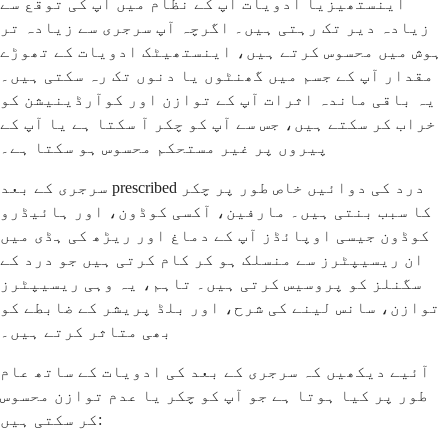
اینستھیزیا ادویات آپ کے نظام میں آپ کی توقع سے
زیادہ دیر تک رہتی ہیں۔ اگرچہ آپ سرجری سے زیادہ تر
ہوش میں محسوس کرتے ہیں، اینستھیٹک ادویات کے تھوڑے
مقدار آپ کے جسم میں گھنٹوں یا دنوں تک رہ سکتی ہیں۔
یہ باقی ماندہ اثرات آپ کے توازن اور کوآرڈینیشن کو
خراب کر سکتے ہیں، جس سے آپ کو چکر آ سکتا ہے یا آپ کے
پیروں پر غیر مستحکم محسوس ہو سکتا ہے۔
سرجری کے بعد prescribed درد کی دوائیں خاص طور پر چکر
کا سبب بنتی ہیں۔ مارفین، آکسی کوڈون، اور ہائیڈرو
کوڈون جیسی اوپائڈز آپ کے دماغ اور ریڑھ کی ہڈی میں
ان ریسیپٹرز سے منسلک ہو کر کام کرتی ہیں جو درد کے
سگنلز کو پروسیس کرتی ہیں۔ تاہم، یہ وہی ریسیپٹرز
توازن، سانس لینے کی شرح، اور بلڈ پریشر کے ضابطے کو
بھی متاثر کرتے ہیں۔
آئیے دیکھیں کہ سرجری کے بعد کی ادویات کے ساتھ عام
طور پر کیا ہوتا ہے جو آپ کو چکر یا عدم توازن محسوس
کر سکتی ہیں: