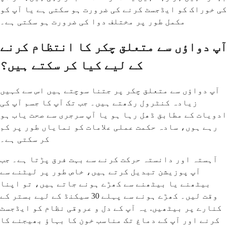
کی خوراک کو ایڈجسٹ کرنے کی ضرورت ہو سکتی ہے یا آپ کو
مکمل طور پر مختلف دوا کی ضرورت ہو سکتی ہے۔
آپ دواؤں سے متعلق چکر کا انتظام کرنے
کے لیے کیا کر سکتے ہیں؟
آپ دواؤں سے متعلق چکر پر جتنا سوچتے ہیں اس سے کہیں
زیادہ کنٹرول رکھتے ہیں۔ جب تک آپ کا جسم آپ کی
ادویات کے مطابق ڈھل رہا ہو یا آپ سرجری سے صحت یاب ہو
رہے ہوں، سادہ حکمت عملی علامات کو نمایاں طور پر کم
کر سکتی ہے۔
آہستہ اور دانستہ حرکت کرنے سے بہت فرق پڑتا ہے۔ جب
آپ پوزیشن تبدیل کرتے ہیں، خاص طور پر لیٹنے سے
بیٹھنے یا بیٹھنے سے کھڑے ہونے جاتے ہیں، تو اپنا
وقت لیں۔ کھڑے ہونے سے پہلے 30 سیکنڈ کے لیے بستر کے
کنارے پر بیٹھیں. یہ آپ کے دل و عروقی نظام کو ایڈجسٹ
کرنے اور آپ کے دماغ تک مناسب خون کا بہاؤ بھیجنے کا