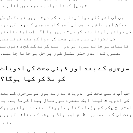
تبدیل کرنا زیادہ سمجھ میں آتا ہے۔
جب آپ آخر کار دوا لینا بند کر دیتے ہیں تو مکمل حل
ممکن اور عام ہے۔ جب آپ آخر کار سرجری کے بعد کی درد
کی دوائیں لینا بند کر دیتے ہیں یا اگر آپ اپنے ڈاکٹر
کی نگرانی میں ذہنی صحت کی دوا کو بند کرنے میں
کامیاب ہو جاتے ہیں، تو دوا بند کرنے کے کچھ دنوں سے
ہفتوں کے اندر چکر مکمل طور پر حل ہو جانا چاہیے۔
سرجری کے بعد اور ذہنی صحت کی ادویات
کو ملا کر کیا ہوگا؟
جب آپ ذہنی صحت کی ادویات لے رہے ہوں تو سرجری کے بعد
کی ادویات لینا ایک منفرد صورتحال پیدا کرتا ہے۔ یہ
امتزاج چکر کو بڑھا سکتا ہے کیونکہ متعدد دوائیں بیک
وقت آپ کے اعصابی نظام اور بلڈ پریشر کو متاثر کر رہی
ہیں۔