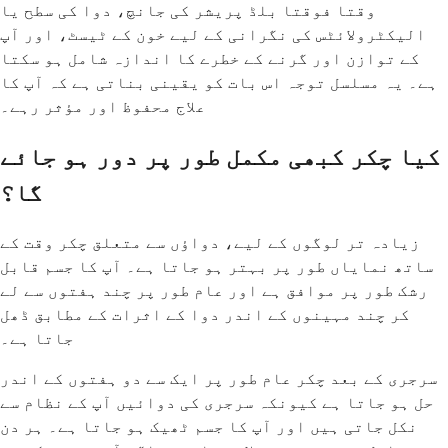
وقتا فوقتا بلڈ پریشر کی جانچ، دوا کی سطح یا
الیکٹرولائٹس کی نگرانی کے لیے خون کے ٹیسٹ، اور آپ
کے توازن اور گرنے کے خطرے کا اندازہ شامل ہو سکتا
ہے۔ یہ مسلسل توجہ اس بات کو یقینی بناتی ہے کہ آپ کا
علاج محفوظ اور مؤثر رہے۔
کیا چکر کبھی مکمل طور پر دور ہو جائے
گا؟
زیادہ تر لوگوں کے لیے، دواؤں سے متعلق چکر وقت کے
ساتھ نمایاں طور پر بہتر ہو جاتا ہے۔ آپ کا جسم قابل
رشک طور پر موافق ہے اور عام طور پر چند ہفتوں سے لے
کر چند مہینوں کے اندر دوا کے اثرات کے مطابق ڈھل
جاتا ہے۔
سرجری کے بعد چکر عام طور پر ایک سے دو ہفتوں کے اندر
حل ہو جاتا ہے کیونکہ سرجری کی دوائیں آپ کے نظام سے
نکل جاتی ہیں اور آپ کا جسم ٹھیک ہو جاتا ہے۔ ہر دن