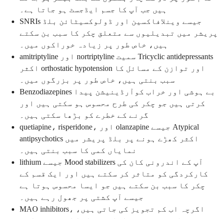
ہیں جب آپ کا جسم ایڈجسٹ ہو جاتا ہے۔
SNRIs جیسے وینلافاکسین اور ڈولوکسیٹائن بلڈ
پریشر میں تبدیلیوں سے متعلق چکر کا سبب بن سکتے
ہیں، خاص طور پر زیادہ خوراکوں میں۔
amitriptyline اور nortriptyline سمیت Tricyclic antidepressants
اکثر orthostatic hypotension اور توازن کے مسائل کا
سبب بنتی ہیں، خاص طور پر بزرگوں میں۔
Benzodiazepines بے ہوشی اور خراب کوآرڈینیشن پیدا
کرتی ہیں جو چکر کی طرح محسوس ہو سکتی ہیں اور
گرنے کے خطرے کو بڑھا سکتی ہیں۔
quetiapine، risperidone، اور olanzapine جیسے Atypical
antipsychotics اکثر کھڑے ہونے پر بلڈ پریشر میں
نمایاں کمی کا سبب بنتی ہیں۔
lithium جیسے Mood stabilizers آپ کے اندرونی کان کی
کارکردگی کو متاثر کر سکتے ہیں اور ایک قسم کے
چکر کا سبب بن سکتے ہیں جو ایسا محسوس ہوتا ہے
جیسے آپ کشتی پر جھول رہے ہیں۔
MAO inhibitors، اگرچہ اب کم تجویز کی جاتی ہیں،