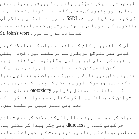
الجھن، تیز دل کی دھڑکن، ہائی بلڈ پریشر، پھیلی ہوئی
پتلی، اور پٹھوں کی سختی کا سامنا کرنا پڑ سکتا ہے۔
یہ زیادہ امکان ہے اگر آپ SSRI کو کچھ درد کی ادویات،
مائگرین کی ادویات، یا جڑی بوٹیوں کے سپلیمنٹس جیسے
St. John's wort کے ساتھ ملا رہے ہوں۔
آپ کے اندرونی کان کے ساتھ ادویات کے تعاملات کبھی
کبھی غیر متوقع طریقوں سے ہو سکتے ہیں۔ کچھ اینٹی
بائیوٹکس، خاص طور پر امینوگلیکوسائیڈ خاندان جو
سنگین انفیکشن کے لیے استعمال ہوتے ہیں، آپ کے
اندرونی کان میں نازک بالوں کے خلیات کو نقصان پہنچا
سکتے ہیں جو حرکت اور پوزیشن کا پتہ لگاتے ہیں۔ یہ
نقصان، جسے ototoxicity کہا جاتا ہے، مستقل چکر اور
توازن کے مسائل پیدا کر سکتا ہے جو دوا بند کرنے کے
بعد بھی بہتر نہیں ہو سکتے ہیں۔
ادویات کی وجہ سے ہونے والی الیکٹرولائٹ کی عدم توازن
بھی چکر پیدا کر سکتی ہے۔ diuretics، جو کبھی کبھار
مختلف وجوہات کی بناء پر ذہنی صحت کی ادویات کے ساتھ