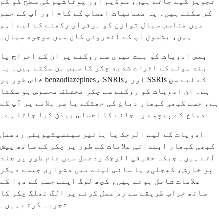
تجویز کیے جاتے ہیں، سوڈیم اور پوٹاشیم کی سطح کو کم
کر سکتے ہیں۔ یہ معدنیات اعصاب کے کام اور آپ کے جسم
میں مناسب سیال توازن کو برقرار رکھنے کے لیے اہم
ہیں، بشمول آپ کے اندرونی کان میں موجود سیال۔
بعض ادویات کو بہت تیزی سے روکنے پر ان کے اخراج یا
بند ہونے کے اثرات شدید چکر کا سبب بن سکتے ہیں۔ یہ
خاص طور پر benzodiazepines، SNRIs، اور SSRIs کے لیے سچ
ہے۔ ان ادویات کو روکنے سے چکر مختلف محسوس ہو سکتا
ہے، جسے کبھی کبھار دماغ کی جھٹکے یا سر ہلانے پر آپ کے
دماغ کے پیچھے رہ جانے کا احساس بیان کیا جاتا ہے۔
ادویات کے لیے الرجک یا ہائپر سینسیٹیویٹی ردعمل
کبھی کبھار ابتدائی علامات کے طور پر چکر کے ساتھ پیش
آتے ہیں۔ جبکہ حقیقی الرجک ردعمل میں عام طور پر جلد
پر خارش، کھجلی، یا سانس لینے میں دشواری جیسے دیگر
علامات شامل ہوتے ہیں، کچھ لوگ اپنے جسم کے دوا کے
ساتھ خراب طریقے سے رد عمل کرنے پر الگ تھلگ چکر کا
تجربہ کرتے ہیں۔