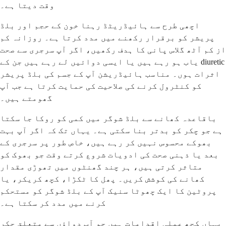
وقت دیتا ہے۔
اچھی طرح سے ہائیڈریٹڈ رہنا خون کے حجم اور بلڈ
پریشر کو برقرار رکھنے میں مدد کرتا ہے۔ روزانہ کم
از کم آٹھ گلاس پانی کا ہدف رکھیں، اگر آپ سرجری سے صحت
یاب ہو رہے ہیں یا ایسی دوائیں لے رہے ہیں جن کے diuretic
اثرات ہوں۔ مناسب ہائیڈریشن آپ کے جسم کی بلڈ پریشر
کو کنٹرول کرنے کی صلاحیت کی حمایت کرتا ہے جب آپ
گھومتے ہیں۔
باقاعدہ کھانے سے بلڈ شوگر میں کمی کو روکا جا سکتا
ہے جو چکر کو بدتر بنا سکتی ہے۔ یہاں تک کہ اگر آپ بہت
بھوکے محسوس نہیں کر رہے ہیں، خاص طور پر سرجری کے
بعد یا ذہنی صحت کی ادویات شروع کرتے وقت جو بھوک کو
متاثر کرتی ہیں، ہر چند گھنٹوں میں تھوڑی مقدار
کھانے کی کوشش کریں۔ پھل کا ٹکڑا، کچھ کریکر، یا
پروٹین کا ایک چھوٹا سنیک آپ کے بلڈ شوگر کو مستحکم
کرنے میں مدد کر سکتا ہے۔
یہاں کچھ عملی اقدامات ہیں جو آپ دواؤں سے متعلق چکر