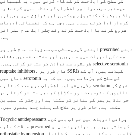
کی سطح کو ایڈجسٹ کر کے کام کرتی ہیں۔ یہ کیمیائی
میسنجر صرف موڈ اور اضطراب کو منظم نہیں کرتے؛ وہ
بلڈ پریشر کے کنٹرول، چوکسی، اور توازن میں بھی اہم
کردار ادا کرتے ہیں۔ یہی وجہ ہے کہ نفسیاتی ادویات
شروع کرتے یا ایڈجسٹ کرتے وقت چکر ایک عام مضر اثر
ہے۔
اینٹی ڈپریسنٹس سب سے زیادہ عام طور پر prescribed ذہنی
صحت کی ادویات میں سے ہیں، اور مختلف قسمیں مختلف
طریقوں سے توازن کو متاثر کرتی ہیں۔ selective serotonin
reuptake inhibitors، عام طور پر SSRIs کہلاتے ہیں، آپ کے
دماغ میں serotonin کی سطح کو بڑھاتے ہیں۔ جب کہ یہ
ڈپریشن اور اضطراب میں مدد کرتا ہے، serotonin خون کی
نالیوں کے توسیعت اور سکڑاؤ کو بھی متاثر کرتا ہے،
جو بلڈ پریشر کو متاثر کر سکتا ہے اور چکر کا سبب بن
سکتا ہے، خاص طور پر علاج کے پہلے چند ہفتوں میں۔
Tricyclic antidepressants پرانی ادویات ہیں جو اب بھی کچھ
حالات کے لیے prescribed کی جاتی ہیں۔ یہ دوائیں نمایاں
orthostatic hypotension کا سبب بن سکتی ہیں، جو ایک شاندار