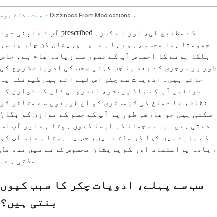
Dizziness From Medications Post Operative And Mental Health Causes
صحت بلاگ
ہوم
آپ نے اپنی دوا prescribed کے مطابق لی، اور اب کمرہ
جھومتا ہوا محسوس ہو رہا ہے۔ یہ پریشان کن چکر یا سر
ہلکا ہونے کا احساس آپ کے تصور سے زیادہ عام ہے، خاص
طور پر سرجری کے بعد یا جب ذہنی صحت کی ادویات شروع کی
جاتی ہیں۔ ادویات سے چکر اس لیے آتے ہیں کیونکہ یہ
دوائیں آپ کے بلڈ پریشر، اندرونی کان کے توازن کے
نظام، یا دماغ کی کیمسٹری کو ان طریقوں سے متاثر کر
سکتی ہیں جو عارضی طور پر آپ کے جسم کے توازن کو بگاڑ
دیتی ہیں۔ یہ سمجھنا کہ ایسا کیوں ہوتا ہے اور آپ اس
کے بارے میں کیا کر سکتے ہیں، جب یہ ہوتا ہے تو آپ کو
زیادہ پراعتماد اور کم پریشان محسوس کرنے میں مدد مل
سکتی ہے۔
سب سے پہلے، ادویات چکر کا سبب کیوں
بنتی ہیں؟