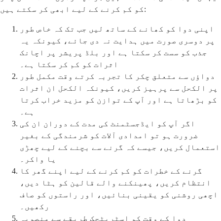
کو کم کرنے کے لیے ابھی کر سکتے ہیں:
اپنی دوا کو کھانے کے ساتھ لیں جب تک کہ خاص طور
پر دوسری صورت میں ہدایت نہ دی جائے، کیونکہ یہ
جذب کو سست کر سکتا ہے اور بلڈ پریشر پر اچانک
اثرات کو کم کر سکتا ہے۔
دواؤں سے متعلق چکر کا تجربہ کرتے وقت مکمل طور
پر الکحل سے پرہیز کریں، کیونکہ الکحل ان اثرات
کو بڑھاتا ہے اور آپ کے توازن کو مزید خراب کرتا
ہے۔
اگر آپ کو ایڈجسٹمنٹ کی مدت کے دوران ان کی
ضرورت ہو تو امدادی آلات کو شرمندگی کے بغیر
استعمال کریں، جیسے کہ گرنے سے بچنے کے لیے چھڑی
یا واکر۔
گرنے کے خطرات کو کم کرنے کے لیے اپنے گھر کا
انتظام کریں، پھینکنے والے قالین کو ہٹا دیں،
اچھی روشنی کو یقینی بنائیں، اور راستوں کو صاف
رکھیں۔
دوا کے وقت کو اسٹریٹجک طریقے سے منصوبہ