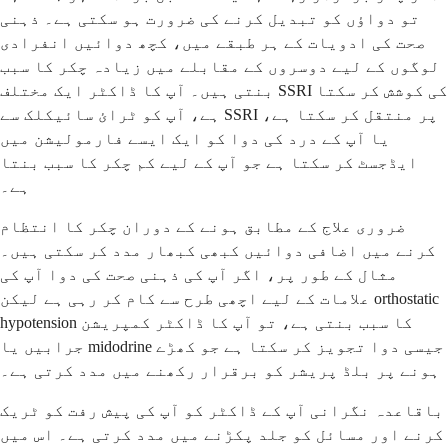
تو دواؤں کو تبدیل کرنے کی ضرورت ہو سکتی ہے۔ ذہنی
صحت کی ادویات کے ہر طبقے میں، کچھ دوائیں انفرادی
لوگوں کے لیے دوسروں کے مقابلے میں زیادہ چکر کا سبب
بنتی ہیں۔ آپ کا ڈاکٹر ایک مختلف SSRI کی کوشش کر سکتا
ہے، آپ کو ٹرائ سائیکلک سے SSRI پر منتقل کر سکتا ہے،
یا آپ کے درد کی دوا کو ایک ایسے فارمولیشن میں
ایڈجسٹ کر سکتا ہے جو آپ کے لیے کم چکر کا سبب بنتا
ہے۔
ضروری علاج کے مطابق ہونے کے دوران چکر کا انتظام
کرنے میں اضافی دوائیں کبھی کبھار مدد کر سکتی ہیں۔
مثال کے طور پر، اگر آپ کی ذہنی صحت کی دوا آپ کی
علامات کے لیے اچھی طرح سے کام کر رہی ہے لیکن orthostatic
hypotension کا سبب بنتی ہے، تو آپ کا ڈاکٹر کمپریشن
جرابیں یا midodrine جیسی دوا تجویز کر سکتا ہے جو کھڑے
ہونے پر بلڈ پریشر کو برقرار رکھنے میں مدد کرتی ہے۔
باقاعدہ نگرانی آپ کے ڈاکٹر کو آپ کی پیش رفت کو ٹریک
کرنے اور مسائل کو جلد پکڑنے میں مدد کرتی ہے۔ اس میں