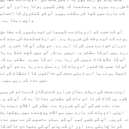
ڈھل رہے ہوں، یہ سمجھنا کہ چکر کیوں ہوتا ہے اور آپ اس
کے بارے میں کیا کر سکتے ہیں، آپ کو کنٹرول کا احساس
واپس دیتا ہے۔
آپ کے جسم کو ادویات سے کیمیائی تبدیلیوں کے مطابق
ہونے کے لیے وقت کی ضرورت ہے۔ اس ایڈجسٹمنٹ کی مدت کے
دوران خود سے صبر کرنا اہم ہے۔ جو چکر آپ کا تجربہ کر
رہے ہیں اس کا مطلب یہ نہیں ہے کہ آپ میں کچھ غلط ہے یا
آپ کا علاج کام نہیں کر رہا ہے۔ اس کا بس یہ مطلب ہے کہ
آپ کا جسم طاقتور ادویات کا رد عمل دے رہا ہے جو آپ کو
ٹھیک ہونے یا اہم ذہنی صحت کی حالتوں کا انتظام کرنے
میں مدد کر رہی ہیں۔
اپنے صحت کی دیکھ بھال فراہم کنندگان کے ساتھ قریبی
طور پر کام کرنا اس بات کو یقینی بناتا ہے کہ آپ کو وہ
مدد ملے جس کی آپ کو ضرورت ہے۔ چکر کی اطلاع دینے یا
اپنی ادویات کے بارے میں سوالات پوچھنے میں ہچکچاہٹ
نہ کریں۔ آپ کی طبی ٹیم آپ کو بہتر محسوس کرنے میں مدد
کرنا چاہتی ہے، اور ان کے پاس آپ کی بنیادی حالت کا