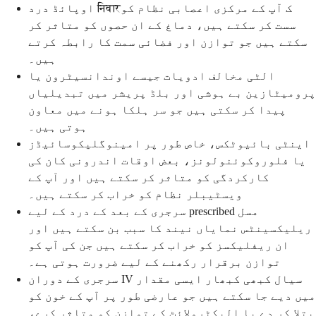
اوپائڈ درد निवारک آپ کے مرکزی اعصابی نظام کو
سست کر سکتے ہیں، دماغ کے ان حصوں کو متاثر کر
سکتے ہیں جو توازن اور فضائی سمت کا رابطہ کرتے
ہیں۔
الٹی مخالف ادویات جیسے اوندانسیٹرون یا
پرومیٹازین بے ہوشی اور بلڈ پریشر میں تبدیلیاں
پیدا کر سکتی ہیں جو سر ہلکا ہونے میں معاون
ہوتی ہیں۔
اینٹی بائیوٹکس، خاص طور پر امینوگلیکوسائیڈز
یا فلوروکوئنولونز، بعض اوقات اندرونی کان کی
کارکردگی کو متاثر کر سکتے ہیں اور آپ کے
ویسٹیبلر نظام کو خراب کر سکتے ہیں۔
سرجری کے بعد کے درد کے لیے prescribed مسل
ریلیکسینٹس نمایاں نیند کا سبب بن سکتے ہیں اور
ان ریفلیکسز کو خراب کر سکتے ہیں جن کی آپ کو
توازن برقرار رکھنے کے لیے ضرورت ہوتی ہے۔
سرجری کے دوران IV سیال کبھی کبھار ایسی مقدار
میں دیے جا سکتے ہیں جو عارضی طور پر آپ کے خون کو
پتلا کر دے یا الیکٹرولائٹ کے توازن کو متاثر کرے،