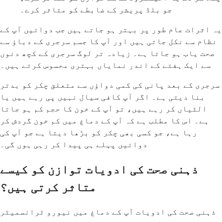
جو بلڈ پریشر کے ضابطے کو متاثر کرے۔
یہ اثرات عام طور پر بہتر ہو جاتے ہیں جب دوائیں آپ کے
نظام سے نکل جاتی ہیں اور آپ کا جسم سرجری کے دباؤ سے
صحت یاب ہو جاتا ہے۔ زیادہ تر لوگ سرجری کے کچھ دنوں
سے ایک ہفتے کے اندر نمایاں بہتری محسوس کرتے ہیں۔
سرجری کے بعد پانی کی کمی دواؤں سے متعلق چکر کو بدتر
بنا دیتی ہے۔ اگر آپ کافی سیال نہیں پی رہے ہیں یا
الٹیاں کر رہے ہیں، تو آپ کے خون کا حجم کم ہو جاتا
ہے۔ اس کا مطلب ہے کہ آپ کے دماغ میں کم خون گردش کر
رہا ہے، جو کسی بھی چکر کو بڑھا دیتا ہے جو آپ کی
دوائیں پہلے ہی پیدا کر رہی ہوں گی۔
ذہنی صحت کی ادویات توازن کو کیسے
متاثر کرتی ہیں؟
ذہنی صحت کی ادویات آپ کے دماغ میں نیورو ٹرانسمیٹر