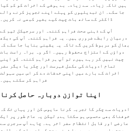
ہیں تاکہ زیادہ سے زیادہ بے ہوشی کے اثرات کو کم کیا
جا سکے۔ ان تبدیلیوں کو پہلے اپنے تجویز کرنے والے
ڈاکٹر کے ساتھ بات چیت کیے بغیر کبھی نہ کریں۔
آپ کے ذہنی صحت فراہم کنندہ اور سرجیکل ٹیم کے
درمیان رابطے ضروری ہیں۔ یہ فراہم کنندہ آپ کی دیکھ
بھال کو مربوط کریں گے تاکہ یہ یقینی بنایا جا سکے کہ
دواؤں کے امتزاج محفوظ رہیں۔ اگر وہ براہ راست بات
چیت نہیں کر رہے ہیں، تو آپ ہر فراہم کنندہ کو اپنی
تمام ادویات کی مکمل فہرست اور چکر یا دیگر مضر
اثرات کے بارے میں اپنی خدشات دے کر اس میں سہولت
فراہم کر سکتے ہیں۔
اپنا توازن دوبارہ حاصل کرنا
ادویات سے چکر کا تجربہ کرنا مایوس کن اور یہاں تک کہ
خوفناک بھی محسوس ہو سکتا ہے، لیکن یہ عام طور پر ایک
عارضی اور قابل انتظام مضر اثر ہے۔ چاہے آپ سرجری سے
صحت یاب ہو رہے ہوں یا ذہنی صحت کی ادویات کے مطابق