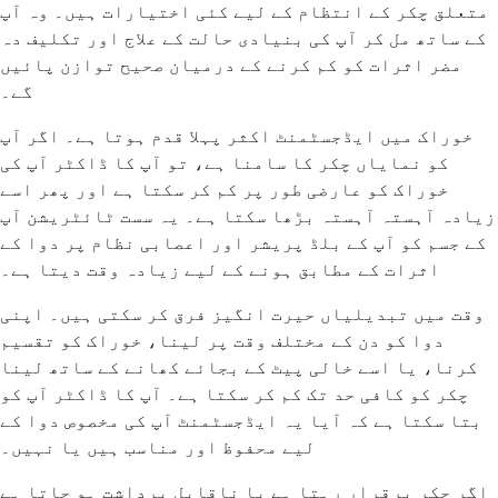
متعلق چکر کے انتظام کے لیے کئی اختیارات ہیں۔ وہ آپ
کے ساتھ مل کر آپ کی بنیادی حالت کے علاج اور تکلیف دہ
مضر اثرات کو کم کرنے کے درمیان صحیح توازن پائیں
گے۔
خوراک میں ایڈجسٹمنٹ اکثر پہلا قدم ہوتا ہے۔ اگر آپ
کو نمایاں چکر کا سامنا ہے، تو آپ کا ڈاکٹر آپ کی
خوراک کو عارضی طور پر کم کر سکتا ہے اور پھر اسے
زیادہ آہستہ آہستہ بڑھا سکتا ہے۔ یہ سست ٹائٹریشن آپ
کے جسم کو آپ کے بلڈ پریشر اور اعصابی نظام پر دوا کے
اثرات کے مطابق ہونے کے لیے زیادہ وقت دیتا ہے۔
وقت میں تبدیلیاں حیرت انگیز فرق کر سکتی ہیں۔ اپنی
دوا کو دن کے مختلف وقت پر لینا، خوراک کو تقسیم
کرنا، یا اسے خالی پیٹ کے بجائے کھانے کے ساتھ لینا
چکر کو کافی حد تک کم کر سکتا ہے۔ آپ کا ڈاکٹر آپ کو
بتا سکتا ہے کہ آیا یہ ایڈجسٹمنٹ آپ کی مخصوص دوا کے
لیے محفوظ اور مناسب ہیں یا نہیں۔
اگر چکر برقرار رہتا ہے یا ناقابل برداشت ہو جاتا ہے