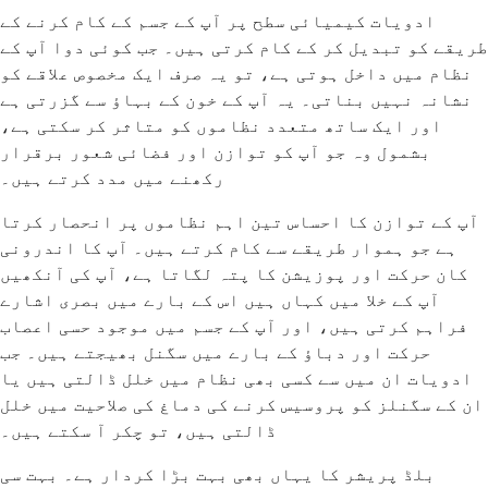
ادویات کیمیائی سطح پر آپ کے جسم کے کام کرنے کے
طریقے کو تبدیل کر کے کام کرتی ہیں۔ جب کوئی دوا آپ کے
نظام میں داخل ہوتی ہے، تو یہ صرف ایک مخصوص علاقے کو
نشانہ نہیں بناتی۔ یہ آپ کے خون کے بہاؤ سے گزرتی ہے
اور ایک ساتھ متعدد نظاموں کو متاثر کر سکتی ہے،
بشمول وہ جو آپ کو توازن اور فضائی شعور برقرار
رکھنے میں مدد کرتے ہیں۔
آپ کے توازن کا احساس تین اہم نظاموں پر انحصار کرتا
ہے جو ہموار طریقے سے کام کرتے ہیں۔ آپ کا اندرونی
کان حرکت اور پوزیشن کا پتہ لگاتا ہے، آپ کی آنکھیں
آپ کے خلا میں کہاں ہیں اس کے بارے میں بصری اشارے
فراہم کرتی ہیں، اور آپ کے جسم میں موجود حسی اعصاب
حرکت اور دباؤ کے بارے میں سگنل بھیجتے ہیں۔ جب
ادویات ان میں سے کسی بھی نظام میں خلل ڈالتی ہیں یا
ان کے سگنلز کو پروسیس کرنے کی دماغ کی صلاحیت میں خلل
ڈالتی ہیں، تو چکر آ سکتے ہیں۔
بلڈ پریشر کا یہاں بھی بہت بڑا کردار ہے۔ بہت سی