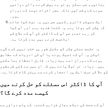
بنائیں، جب ممکن ہو تو بے ہوش کرنے والی دوائیں
سونے کے وقت لیں تاکہ مضر اثرات نیند کے دوران
ہوں۔
ایک سمپٹم ڈائری رکھیں جس میں یہ نوٹ کیا جائے
کہ چکر کب ہوتا ہے، یہ کتنا شدید ہے، اور آپ کیا
کر رہے تھے، جو آپ کے ڈاکٹر کو آپ کے علاج کو
ایڈجسٹ کرنے میں مدد کرتا ہے۔
یہ حکمت عملی چکر کو مکمل طور پر ختم نہیں کرے گی،
لیکن وہ آپ کے ٹھیک ہونے یا آپ کی ادویات کے مطابق
ہونے کے دوران اسے بہت زیادہ قابل انتظام بنا سکتی
ہیں۔ زیادہ تر لوگ پاتے ہیں کہ ان میں سے کئی طریقوں
کو ملا کر صرف ایک پر انحصار کرنے سے بہتر کام کرتا ہے۔
آپ کا ڈاکٹر اس مسئلے کو حل کرنے میں
کیسے مدد کرے گا؟
آپ کے صحت کی دیکھ بھال فراہم کنندہ کے پاس دواؤں سے