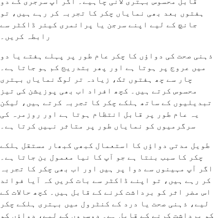
قابل محسوس بہتری لانی چاہیے۔ اگر آپ سرجری کے دو
ہفتوں بعد بھی نمایاں چکر کا تجربہ کر رہے ہیں، تو
جانچ کے لیے اپنے سرجن یا پرائمری کیئر ڈاکٹر سے
رابطہ کریں۔
ذہنی صحت کی دواؤں کا چکر عام طور پر پہلے ہفتے یا دو
میں عروج پر ہوتا ہے اور پھر بتدریج کم ہو جاتا ہے۔
چار سے چھ ہفتوں تک، زیادہ تر لوگ نمایاں بہتری
محسوس کرتے ہیں۔ کچھ افراد اب بھی پوزیشن کی تیز
تبدیلیوں کے ساتھ ہلکے چکر کا تجربہ کرتے ہیں، لیکن
یہ عام طور پر قابل انتظام ہوتا ہے اور روزمرہ کی
سرگرمیوں کو نمایاں طور پر متاثر نہیں کرتا ہے۔
طویل مدتی دواؤں کا استعمال کبھی کبھار مستقل ہلکے
چکر کا سبب بنتا ہے جو آپ کا نیا معمول بن جاتا ہے۔
اگر آپ مہینوں سے دوا پر ہیں اور اب بھی چکر کا تجربہ
کر رہے ہیں، تو اپنے ڈاکٹر سے بات کریں کہ آیا فوائد
اس مضر اثر کو برداشت کرنے کے قابل ہیں۔ کچھ حالات کے
لیے، ذہنی صحت یا درد کے کنٹرول میں بہتری ہلکے چکر
کو برداشت کرنے کے قابل ہے۔ دوسروں کے لیے، دواؤں کو