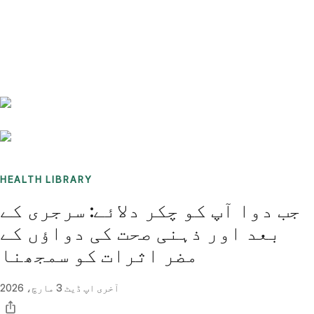
Benchmarks
Stories
FAQ
Sign up / Log in
HEALTH LIBRARY
جب دوا آپ کو چکر دلائے: سرجری کے
بعد اور ذہنی صحت کی دواؤں کے
مضر اثرات کو سمجھنا
آخری اپ ڈیٹ
3 مارچ، 2026