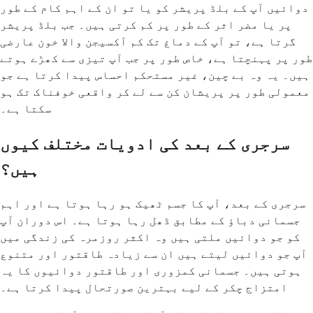
دوائیں آپ کے بلڈ پریشر کو یا تو ان کے اہم کام کے طور
پر یا مضر اثر کے طور پر کم کرتی ہیں۔ جب بلڈ پریشر
گرتا ہے، تو آپ کے دماغ تک کم آکسیجن والا خون عارضی
طور پر پہنچتا ہے، خاص طور پر جب آپ تیزی سے کھڑے ہوتے
ہیں۔ یہ وہ بے چین، غیر مستحکم احساس پیدا کرتا ہے جو
معمولی طور پر پریشان کن سے لے کر واقعی خوفناک تک ہو
سکتا ہے۔
سرجری کے بعد کی ادویات مختلف کیوں
ہیں؟
سرجری کے بعد، آپ کا جسم ٹھیک ہو رہا ہوتا ہے اور اہم
جسمانی دباؤ کے مطابق ڈھل رہا ہوتا ہے۔ اس دوران آپ
کو جو دوائیں ملتی ہیں وہ اکثر روزمرہ کی زندگی میں
آپ جو دوائیں لیتے ہیں ان سے زیادہ طاقتور اور متنوع
ہوتی ہیں۔ جسمانی کمزوری اور طاقتور دوائیوں کا یہ
امتزاج چکر کے لیے بہترین صورتحال پیدا کرتا ہے۔