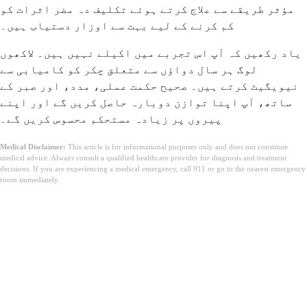
مؤثر طریقے سے علاج کرتے ہوئے تکلیف دہ مضر اثرات کو
کم کرنے کے لیے بہت سے اوزار دستیاب ہیں۔
یاد رکھیں کہ آپ اس تجربے میں اکیلے نہیں ہیں۔ لاکھوں
لوگ ہر سال دواؤں سے متعلق چکر کو کامیابی سے
نیویگیٹ کرتے ہیں۔ صحیح حکمت عملی، مدد، اور صبر کے
ساتھ، آپ اپنا توازن دوبارہ حاصل کریں گے اور اپنے
پیروں پر زیادہ مستحکم محسوس کریں گے۔
Medical Disclaimer:
This article is for informational purposes only and does not constitute
medical advice. Always consult a qualified healthcare provider for diagnosis and treatment
decisions. If you are experiencing a medical emergency, call 911 or go to the nearest emergency
room immediately.