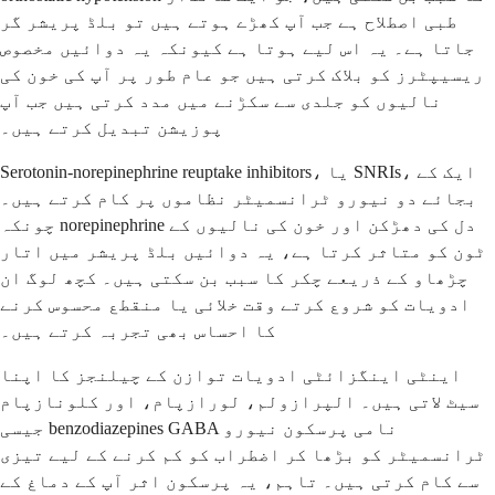
طبی اصطلاح ہے جب آپ کھڑے ہوتے ہیں تو بلڈ پریشر گر
جاتا ہے۔ یہ اس لیے ہوتا ہے کیونکہ یہ دوائیں مخصوص
ریسیپٹرز کو بلاک کرتی ہیں جو عام طور پر آپ کی خون کی
نالیوں کو جلدی سے سکڑنے میں مدد کرتی ہیں جب آپ
پوزیشن تبدیل کرتے ہیں۔
Serotonin-norepinephrine reuptake inhibitors، یا SNRIs، ایک کے
بجائے دو نیورو ٹرانسمیٹر نظاموں پر کام کرتے ہیں۔
چونکہ norepinephrine دل کی دھڑکن اور خون کی نالیوں کے
ٹون کو متاثر کرتا ہے، یہ دوائیں بلڈ پریشر میں اتار
چڑھاو کے ذریعے چکر کا سبب بن سکتی ہیں۔ کچھ لوگ ان
ادویات کو شروع کرتے وقت خلائی یا منقطع محسوس کرنے
کا احساس بھی تجربہ کرتے ہیں۔
اینٹی اینگزائٹی ادویات توازن کے چیلنجز کا اپنا
سیٹ لاتی ہیں۔ الپرازولم، لورازپام، اور کلونازپام
جیسی benzodiazepines GABA نامی پرسکون نیورو
ٹرانسمیٹر کو بڑھا کر اضطراب کو کم کرنے کے لیے تیزی
سے کام کرتی ہیں۔ تاہم، یہ پرسکون اثر آپ کے دماغ کے