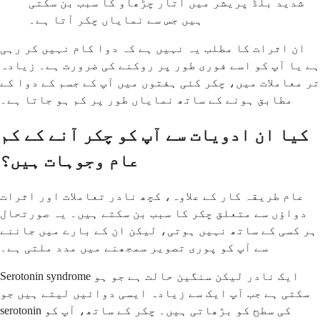
شدید بلڈ پریشر میں اتار چڑھاو کا سبب بن سکتی
ہیں جس سے نمایاں چکر آتا ہے۔
ان اثرات کا مطلب یہ نہیں ہے کہ دوا کام نہیں کر رہی
ہے یا آپ کو اسے فوری طور پر روکنے کی ضرورت ہے۔ زیادہ
تر معاملات میں، چکر کئی ہفتوں میں آپ کے جسم کے دوا کے
مطابق ہونے کے ساتھ نمایاں طور پر کم ہو جاتا ہے۔
کیا ان ادویات سے آپ کو چکر آنے کے کم
عام وجوہات ہیں؟
عام طریقہ کار کے علاوہ، کچھ نادر تعاملات اور اثرات
دواؤں سے متعلق چکر کا سبب بن سکتے ہیں۔ یہ صورتحال
ہر کسی کے ساتھ نہیں ہوتی، لیکن ان کے بارے میں جاننے
سے آپ کو پوری تصویر سمجھنے میں مدد ملتی ہے۔
Serotonin syndrome ایک نادر لیکن سنگین حالت ہے جو ہو
سکتی ہے جب آپ ایک سے زیادہ ایسی دوائیں لیتے ہیں جو
serotonin کی سطح کو بڑھاتی ہیں۔ چکر کے ساتھ، آپ کو