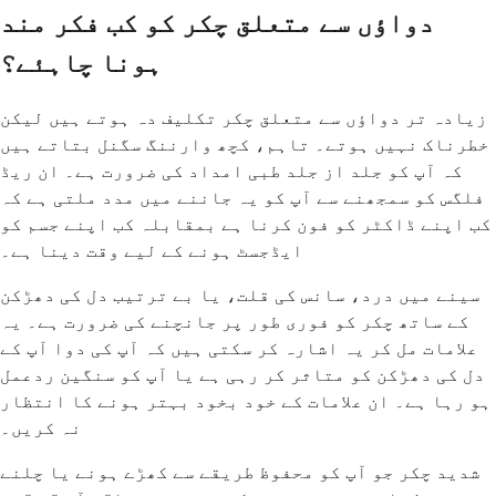
دواؤں سے متعلق چکر کو کب فکر مند
ہونا چاہئے؟
زیادہ تر دواؤں سے متعلق چکر تکلیف دہ ہوتے ہیں لیکن
خطرناک نہیں ہوتے۔ تاہم، کچھ وارننگ سگنل بتاتے ہیں
کہ آپ کو جلد از جلد طبی امداد کی ضرورت ہے۔ ان ریڈ
فلگس کو سمجھنے سے آپ کو یہ جاننے میں مدد ملتی ہے کہ
کب اپنے ڈاکٹر کو فون کرنا ہے بمقابلہ کب اپنے جسم کو
ایڈجسٹ ہونے کے لیے وقت دینا ہے۔
سینے میں درد، سانس کی قلت، یا بے ترتیب دل کی دھڑکن
کے ساتھ چکر کو فوری طور پر جانچنے کی ضرورت ہے۔ یہ
علامات مل کر یہ اشارہ کر سکتی ہیں کہ آپ کی دوا آپ کے
دل کی دھڑکن کو متاثر کر رہی ہے یا آپ کو سنگین ردعمل
ہو رہا ہے۔ ان علامات کے خود بخود بہتر ہونے کا انتظار
نہ کریں۔
شدید چکر جو آپ کو محفوظ طریقے سے کھڑے ہونے یا چلنے