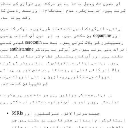
ان حصوں تک پھیل جاتا ہے جو حرکت اور توازن کو منظم
کرتے ہیں، جس سے چکر، عدم استحکام، اور سست ردعمل کا
وقت ہوتا ہے۔
اینٹی سائیکوٹک ادویات متعدد طریقوں سے چکر کا سبب
بن سکتی ہیں۔ یہ دوائیں آپ کے دماغ میں dopamine اور
کبھی کبھی serotonin ریسیپٹرز کو بلاک کرتی ہیں۔ بہت سے
میں antihistamine اثرات بھی ہوتے ہیں، جو آپ کو بے ہوش کر
سکتے ہیں اور آپ کے ویسٹیبلر نظام کو متاثر کر سکتے
ہیں۔ بہت سی اینٹی سائکوٹکس کا بلڈ پریشر کم کرنے
والا اثر کافی نمایاں ہو سکتا ہے، خاص طور پر پرانی
ادویات جیسے کلورپرومازین یا نئی ادویات جیسے
کوئٹیپائن کے ساتھ۔
یہ ذہنی صحت کی دوائیں ہیں جو عام طور پر چکر سے
وابستہ ہیں، اور وہ آپ کو کیسے متاثر کر سکتی ہیں:
SSRIs جیسے سرٹرا لائن، فلوکسٹین، اور
ایسٹالوگرام ابتدائی چکر کا سبب بن سکتے ہیں جو
عام طور پر دو سے چار ہفتوں کے بعد بہتر ہو جاتے