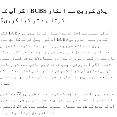
اگر آپ کا BCBS پلان کوریج سے انکار
کرتا ہے تو کیا کریں؟
اگر BCBS آپ کی پہلے سے اجازت سے انکار کرتا ہے، تو
آپ کو اپیل کرنے کا حق ہے۔ BCBS کے ذریعے اندرونی
اپیل کے ساتھ شروع کریں۔ اپنے ڈاکٹر سے تفصیلی
دستاویزات شامل کریں جس میں یہ وضاحت کی گئی ہو کہ
ماؤنجارو کیوں ضروری ہے اور متبادلات مؤثر کیوں نہیں
تھے۔ اگر اندرونی اپیل ناکام ہو جاتی ہے، تو زیادہ
تر ریاستیں آپ کو انشورنس کے اپنے ریاستی محکمہ کے
ذریعے بیرونی جائزے کی درخواست کرنے کی اجازت دیتی
ہیں۔
معمولی پہلے سے اجازت کے فیصلے عام طور پر 72 گھنٹوں
کے اندر کیے جاتے ہیں۔ فوری درخواستوں، جہاں تاخیر
آپ کی صحت کو شدید نقصان پہنچا سکتی ہے، کو 24 گھنٹوں
کے اندر حل کرنا ہوتا ہے۔