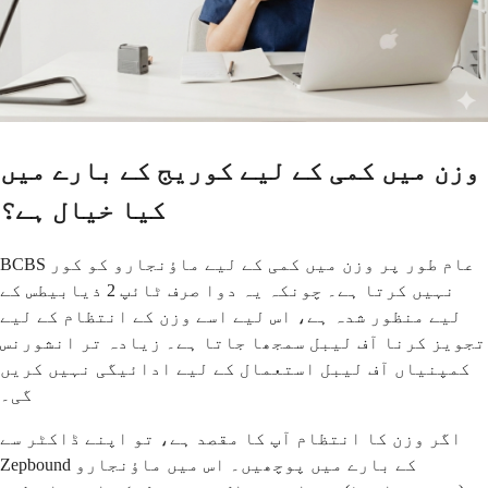
وزن میں کمی کے لیے کوریج کے بارے میں
کیا خیال ہے؟
BCBS عام طور پر وزن میں کمی کے لیے ماؤنجارو کو کور
نہیں کرتا ہے۔ چونکہ یہ دوا صرف ٹائپ 2 ذیابیطس کے
لیے منظور شدہ ہے، اس لیے اسے وزن کے انتظام کے لیے
تجویز کرنا آف لیبل سمجھا جاتا ہے۔ زیادہ تر انشورنس
کمپنیاں آف لیبل استعمال کے لیے ادائیگی نہیں کریں
گی۔
اگر وزن کا انتظام آپ کا مقصد ہے، تو اپنے ڈاکٹر سے
Zepbound کے بارے میں پوچھیں۔ اس میں ماؤنجارو