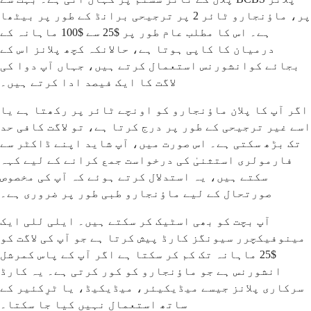
پر، ماؤنجارو ٹائر 2 پر ترجیحی برانڈ کے طور پر بیٹھا
ہے۔ اس کا مطلب عام طور پر $25 سے $100 ماہانہ کے
درمیان کا کاپی ہوتا ہے، حالانکہ کچھ پلانز اس کے
بجائے کوانشورنس استعمال کرتے ہیں، جہاں آپ دوا کی
لاگت کا ایک فیصد ادا کرتے ہیں۔
اگر آپ کا پلان ماؤنجارو کو اونچے ٹائر پر رکھتا ہے یا
اسے غیر ترجیحی کے طور پر درج کرتا ہے، تو لاگت کافی حد
تک بڑھ سکتی ہے۔ اس صورت میں، آپ شاید اپنے ڈاکٹر سے
فارمولری استثنیٰ کی درخواست جمع کرانے کے لیے کہہ
سکتے ہیں، یہ استدلال کرتے ہوئے کہ آپ کی مخصوص
صورتحال کے لیے ماؤنجارو طبی طور پر ضروری ہے۔
آپ بچت کو بھی اسٹیک کر سکتے ہیں۔ ایلی للی ایک
مینوفیکچرر سیونگز کارڈ پیش کرتا ہے جو آپ کی لاگت کو
$25 ماہانہ تک کم کر سکتا ہے اگر آپ کے پاس کمرشل
انشورنس ہے جو ماؤنجارو کو کور کرتی ہے۔ یہ کارڈ
سرکاری پلانز جیسے میڈیکیئر، میڈیکیڈ، یا ٹرِکئیر کے
ساتھ استعمال نہیں کیا جا سکتا۔