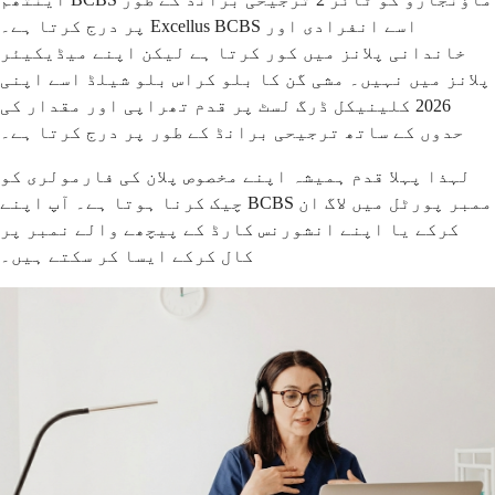
پر درج کرتا ہے۔ Excellus BCBS اسے انفرادی اور
خاندانی پلانز میں کور کرتا ہے لیکن اپنے میڈیکیئر
پلانز میں نہیں۔ مشی گن کا بلو کراس بلو شیلڈ اسے اپنی
2026 کلینیکل ڈرگ لسٹ پر قدم تھراپی اور مقدار کی
حدوں کے ساتھ ترجیحی برانڈ کے طور پر درج کرتا ہے۔
لہذا پہلا قدم ہمیشہ اپنے مخصوص پلان کی فارمولری کو
چیک کرنا ہوتا ہے۔ آپ اپنے BCBS ممبر پورٹل میں لاگ ان
کرکے یا اپنے انشورنس کارڈ کے پیچھے والے نمبر پر
کال کرکے ایسا کر سکتے ہیں۔