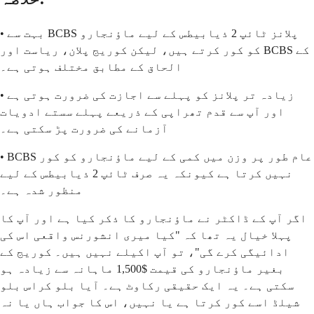
• بہت سے BCBS پلانز ٹائپ 2 ذیابیطس کے لیے ماؤنجارو
کو کور کرتے ہیں، لیکن کوریج پلان، ریاست اور BCBS کے
الحاق کے مطابق مختلف ہوتی ہے۔
• زیادہ تر پلانز کو پہلے سے اجازت کی ضرورت ہوتی ہے
اور آپ سے قدم تھراپی کے ذریعے پہلے سستے ادویات
آزمانے کی ضرورت پڑ سکتی ہے۔
• BCBS عام طور پر وزن میں کمی کے لیے ماؤنجارو کو کور
نہیں کرتا ہے کیونکہ یہ صرف ٹائپ 2 ذیابیطس کے لیے
منظور شدہ ہے۔
اگر آپ کے ڈاکٹر نے ماؤنجارو کا ذکر کیا ہے اور آپ کا
پہلا خیال یہ تھا کہ "کیا میری انشورنس واقعی اس کی
ادائیگی کرے گی"، تو آپ اکیلے نہیں ہیں۔ کوریج کے
بغیر ماؤنجارو کی قیمت $1,500 ماہانہ سے زیادہ ہو
سکتی ہے۔ یہ ایک حقیقی رکاوٹ ہے۔ آیا بلو کراس بلو
شیلڈ اسے کور کرتا ہے یا نہیں، اس کا جواب ہاں یا نہ