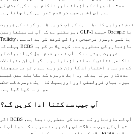
سستے ادویات کو آزمانے اور ناکام ہونے کی کوشش کی
ہے۔ اس آخری حصے کو قدم تھراپی کہا جاتا ہے۔
قدم تھراپی کا مطلب ہے کہ آپ کو یہ ظاہر کرنے کی ضرورت
ہو سکتی ہے کہ آپ نے میٹفارمین، GLP-1 جیسے Ozempic یا
Trulicity، یا کسی دوسری ترجیحی دوا کی کوشش کی ہے اس سے
پہلے کہ BCBS ماؤنجارو کی منظوری دے۔ کچھ پلانز کو یہ
ضرورت ہوتی ہے کہ آپ نے دو قدم اول کی ادویات کو
ناکافی نتائج کے ساتھ آزمایا ہو۔ اگر آپ ان متبادلات
کے درمیان اختیارات کا وزن کر رہے ہیں، تو یہ سمجھنا
مددگار ہوتا ہے کہ وہ ایک دوسرے کے مقابلے میں کیسے
ہیں۔ یہاں ٹرولیٹی اور اوزیمپک کا ایک دوسرے کے خلاف
موازنہ کیا گیا ہے۔
آپ جیب سے کتنا ادا کریں گے؟
اگر BCBS آپ کے ماؤنجارو کے نسخے کی منظوری دیتا ہے،
تو آپ کی جیب سے لاگت اس بات پر منحصر ہے کہ دوا آپ کے
پلان کے ٹائر سسٹم پر کہاں آتی ہے۔ بہت سے BCBS پلانز