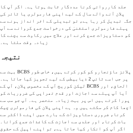
جلد کارروائی کرنا مددگار ثابت ہوتا ہے۔ اگر آپ کا
پلان آنے والے سال کے لیے اپنی فارمولری یا ٹائر کی
جگہ تبدیل کر رہا ہے، تو تبدیلی کے اثر انداز ہونے سے
پہلے فارمولری استثنیٰ کی درخواست جمع کروانے سے آپ
کو دستاویزات جمع کرنے اور علاج میں رکاوٹ سے بچنے کا
زیادہ وقت ملتا ہے۔
نتیجہ
بہت سے BCBS پلانز ماؤنجارو کو کور کرتے ہیں، خاص طور
پر جب اسے ٹائپ 2 ذیابیطس کے لیے تجویز کیا جاتا ہے۔
لیکن کوریج آپ کے مخصوص پلان، آپ کے BCBS الحاق، اور
آیا آپ پہلے سے اجازت اور قدم تھراپی کی ضروریات کو
پورا کرتے ہیں اس پر بہت زیادہ منحصر ہے۔ آپ جو سب سے
اچھا کام کر سکتے ہیں وہ ہے اپنی پلان کی فارمولری چیک
کرنا، ضروری دستاویزات کے بارے میں اپنے ڈاکٹر سے
بات کرنا، اور جلدی سے اجازت کے کاغذات جمع کرانا۔
اگر آپ کو انکار کیا جاتا ہے، تو اپنے اپیل کے حقوق