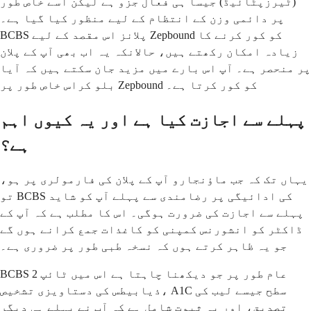
(ٹیرزپٹائیڈ) جیسا ہی فعال جزو ہے لیکن اسے خاص طور
پر دائمی وزن کے انتظام کے لیے منظور کیا گیا ہے۔
BCBS پلانز اس مقصد کے لیے Zepbound کو کور کرنے کا
زیادہ امکان رکھتے ہیں، حالانکہ یہ اب بھی آپ کے پلان
پر منحصر ہے۔ آپ اس بارے میں مزید جان سکتے ہیں کہ آیا
بلو کراس خاص طور پر Zepbound کو کور کرتا ہے۔
پہلے سے اجازت کیا ہے اور یہ کیوں اہم
ہے؟
یہاں تک کہ جب ماؤنجارو آپ کے پلان کی فارمولری پر ہو،
تو BCBS کی ادائیگی پر رضامندی سے پہلے آپ کو شاید
پہلے سے اجازت کی ضرورت ہوگی۔ اس کا مطلب ہے کہ آپ کے
ڈاکٹر کو انشورنس کمپنی کو کاغذات جمع کرانے ہوں گے
جو یہ ظاہر کرتے ہوں کہ نسخہ طبی طور پر ضروری ہے۔
BCBS عام طور پر جو دیکھنا چاہتا ہے اس میں ٹائپ 2
ذیابیطس کی دستاویزی تشخیص، A1C سطح جیسے لیب کی
تصدیق، اور یہ ثبوت شامل ہے کہ آپ نے پہلے ہی دیگر