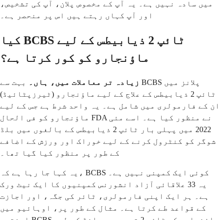
میں سادہ نہیں ہے۔ یہ آپ کے مخصوص پلان، آپ کی تشخیص،
اور آپ کہاں رہتے ہیں اس پر منحصر ہے۔
کیا BCBS ٹائپ 2 ذیابیطس کے لیے
ماؤنجارو کو کور کرتا ہے؟
زیادہ تر معاملات میں، ہاں۔
بہت سے BCBS پلانز میں
ٹائپ 2 ذیابیطس کے علاج کے لیے ماؤنجارو (ٹیرزپٹائیڈ)
ان کے فارمولری میں شامل ہے۔ یہ واحد شرط ہے جس کے لیے
ماؤنجارو کو فی الحال FDA نے منظور کیا ہے۔ اسے مئی
2022 میں پہلی بار ٹائپ 2 ذیابیطس کے بالغوں میں بلڈ
شوگر کو کنٹرول کرنے کے لیے خوراک اور ورزش کے اضافے
کے طور پر منظور کیا گیا تھا۔
یہ کہا جا رہا ہے کہ، BCBS کوئی ایک کمپنی نہیں ہے۔
یہ 33 علاقائی آزاد انشورنس کمپنیوں کا ایک نیٹ ورک
ہے۔ ہر ایک اپنی فارمولری، ٹائر کی جگہ، اور اجازت
کے قواعد طے کرتا ہے۔ مثال کے طور پر، اوہائیو میں
اینتھم BCBS ماؤنجارو کو ٹائر 2 ترجیحی برانڈ کے طور