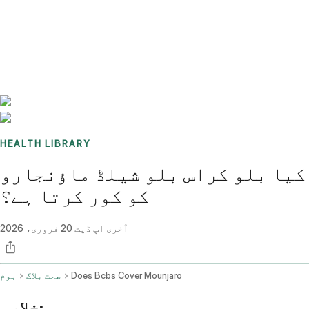
Benchmarks
Stories
FAQ
Sign up / Log in
HEALTH LIBRARY
کیا بلو کراس بلو شیلڈ ماؤنجارو
کو کور کرتا ہے؟
آخری اپ ڈیٹ
20 فروری، 2026
Does Bcbs Cover Mounjaro
صحت بلاگ
ہوم
خلاصہ: