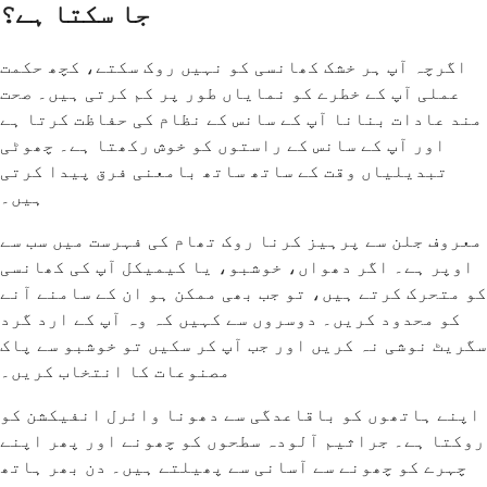
جا سکتا ہے؟
اگرچہ آپ ہر خشک کھانسی کو نہیں روک سکتے، کچھ حکمت
عملی آپ کے خطرے کو نمایاں طور پر کم کرتی ہیں۔ صحت
مند عادات بنانا آپ کے سانس کے نظام کی حفاظت کرتا ہے
اور آپ کے سانس کے راستوں کو خوش رکھتا ہے۔ چھوٹی
تبدیلیاں وقت کے ساتھ ساتھ بامعنی فرق پیدا کرتی
ہیں۔
معروف جلن سے پرہیز کرنا روک تھام کی فہرست میں سب سے
اوپر ہے۔ اگر دھواں، خوشبو، یا کیمیکل آپ کی کھانسی
کو متحرک کرتے ہیں، تو جب بھی ممکن ہو ان کے سامنے آنے
کو محدود کریں۔ دوسروں سے کہیں کہ وہ آپ کے ارد گرد
سگریٹ نوشی نہ کریں اور جب آپ کر سکیں تو خوشبو سے پاک
مصنوعات کا انتخاب کریں۔
اپنے ہاتھوں کو باقاعدگی سے دھونا وائرل انفیکشن کو
روکتا ہے۔ جراثیم آلودہ سطحوں کو چھونے اور پھر اپنے
چہرے کو چھونے سے آسانی سے پھیلتے ہیں۔ دن بھر ہاتھ