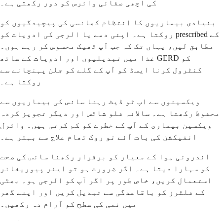
کی اچھی صفائی وائرس کو دور رکھتی ہے۔
بنیادی بیماریوں کا انتظام کھانسی کی پیچیدگیوں کو
روکتا ہے۔ اپنی دمے یا الرجی کی ادویات کو prescribed کے
مطابق لیں، یہاں تک کہ جب آپ ٹھیک محسوس کر رہے ہوں۔
غذا میں تبدیلیوں اور ادویات کے ساتھ GERD کو
کنٹرول کرنا ایسڈ کو آپ کے گلے کو جلن پہنچانے سے
روکتا ہے۔
ویکسینوں سے اپ ٹو ڈیٹ رہنا سانس کی بیماریوں سے
محفوظ رکھتا ہے۔ سالانہ فلو شاٹس اور دیگر تجویز کردہ
ویکسین بیماری کے آپ کے خطرے کو کم کرتی ہیں۔ وائرل
انفیکشن کی بات آئے تو روک تھام علاج سے بہتر ہے۔
اندرونی ہوا کے معیار کو برقرار رکھنا سانس کی صحت
کو سہارا دیتا ہے۔ اگر ضرورت ہو تو ایئر پیوریفائر
استعمال کریں، خاص طور پر اگر آپ کو الرجی ہو۔ بھٹی
کے فلٹرز کو باقاعدگی سے تبدیل کریں اور اپنے گھر
میں نمی کی سطح کو آرام دہ رکھیں۔