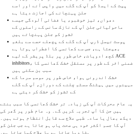
پیٹ کے ایسڈ کو آپ کے گلے میں واپس آنے اور اسے
جلن پہنچانے کی اجازت دیتا ہے
دھواں، تیز خوشبو، یا فضائی آلودگی جیسے
ماحولیاتی جلن آپ کے نازک سانس کے راستوں کے
ٹشوز کو جلن پہنچاتے ہیں
پوسٹ نیسل ڈرپ آپ کے گلے کے پچھلے حصے سے بلغم
بھیجتا ہے، جس سے کھانسی کا اضطراب ہوتا ہے
کچھ ادویات، خاص طور پر بلڈ پریشر کے لیے ACE
inhibitors، ضمنی اثر کے طور پر مستقل خشک کھانسی کا
سبب بن سکتی ہیں
خشک اندرونی ہوا، خاص طور پر موسم سرما کے
مہینوں میں ہیٹنگ سسٹم چلنے کے دوران، آپ کے گلے
کے ٹشوز کو خشک کر دیتی ہے
یہ عام محرکات آپ کی زیادہ تر خشک کھانسی کا سبب بنتے
ہیں جن کا آپ تجربہ کریں گے۔ وہ عام طور پر گھر کی
دیکھ بھال یا سادہ طبی علاج سے قابل انتظام ہوتے ہیں۔
آپ کا جسم اکثر خود ہی صحت یاب ہو جاتا ہے جب جلن کو
ہٹا دیا جاتا ہے یا علاج کیا جاتا ہے۔