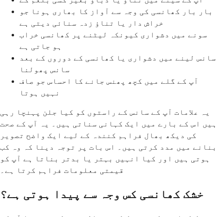
بار بار کھانسی کی وجہ سے آواز کا بھاری ہونا جو
خراش دار یا تناؤ زدہ سنائی دیتی ہے
سونے میں دشواری کیونکہ لیٹنے پر کھانسی خراب
ہو جاتی ہے
سانس لینے میں دشواری یا کھانسی کے دوروں کے بعد
سانس پھولنا
آپ کے گلے میں کچھ پھنس جانے کا احساس جو صاف
نہیں ہوتا
یہ علامات آپ کے سانس کے راستوں کو کیا جلن پہنچا رہی
ہیں اس کے بارے میں ایک کہانی سناتی ہیں۔ یہ آپ کے صحت
کی دیکھ بھال فراہم کنندہ کے لیے ایک واضح تصویر
بنانے میں مدد کرتی ہیں۔ اس بات پر توجہ دینا کہ وہ کب
ہوتی ہیں اور کیا انہیں بہتر یا بدتر بناتا ہے آپ کو
قیمتی معلومات فراہم کرتا ہے۔
خشک کھانسی کس وجہ سے پیدا ہوتی ہے؟