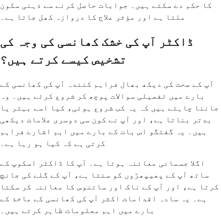
کا حکم دے سکتے ہیں۔ جوابات حاصل کرنے سے ذہنی سکون
ملتا ہے اور مؤثر علاج کا دروازہ کھل جاتا ہے۔
ڈاکٹر آپ کی خشک کھانسی کی وجہ کی
تشخیص کیسے کرتے ہیں؟
آپ کے صحت کی دیکھ بھال فراہم کنندہ آپ کی کھانسی کے
بارے میں تفصیلی سوالات پوچھ کر شروع کرتے ہیں۔ وہ
جاننا چاہتے ہیں کہ یہ کب شروع ہوئی، کیا اسے بہتر یا
بدتر بناتا ہے، اور آپ نے کون سی دوسری علامات دیکھی
ہیں۔ یہ گفتگو اس بات کے بارے میں اہم اشارے فراہم
کرتی ہے کہ کیا ہو رہا ہے۔
اگلا جسمانی معائنہ ہوتا ہے۔ آپ کا ڈاکٹر اسکوپ کے
ساتھ آپ کے پھیپھڑوں کو سنتا ہے، آپ کے گلے کی جانچ
کرتا ہے، اور آپ کے ناک اور سائنوس کا معائنہ کر سکتا
ہے۔ یہ سادہ اقدامات اکثر آپ کی کھانسی کے ماخذ کے
بارے میں اہم معلومات ظاہر کرتے ہیں۔