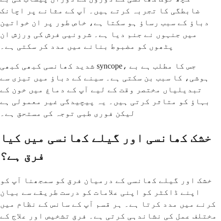
ضابطگی کا تجربہ کرتے ہیں۔ آپ کے مثانے پر اچانک
دباؤ کے سبب رساؤ ہو سکتا ہے، خاص طور پر ان خواتین
میں جنہوں نے جنم دیا ہے۔ شرونیی فرش کی ورزش ان
پٹھوں کو مضبوط بنانے میں مدد کر سکتی ہے۔
شدید کھانسی کبھی کبھی syncope، جس کا مطلب ہے بے
ہوشی، کا سبب بن سکتی ہے۔ سینے کے دباؤ میں تیزی سے
تبدیلیاں مختصر وقت کے لیے آپ کے دماغ میں خون کے
بہاؤ کو متاثر کرتی ہیں۔ یہ پیچیدگی غیر معمولی ہے
لیکن فوری طبی توجہ کی مستحق ہے۔
خشک کھانسی اور گیلے کھانسی میں کیا
فرق ہے؟
خشک اور گیلے کھانسی کے درمیان فرق کو سمجھنا آپ کو
اپنے ڈاکٹر کو اپنی علامات کو درست طریقے سے بیان
کرنے میں مدد کرتا ہے۔ ہر قسم آپ کے سانس کے نظام میں
مختلف عمل کی نشاندہی کرتی ہے۔ فرق تشخیص اور علاج کے