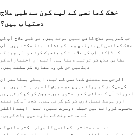
خشک کھانسی کے لیے کون سے طبی علاج
دستیاب ہیں؟
جب گھریلو علاج کافی نہیں ہوتے ہیں، تو طبی علاج آپ کی
خشک کھانسی کی بنیادی وجہ کو نشانہ بنا سکتے ہیں۔ آپ
کا ڈاکٹر آپ کی علامات کو متحرک کرنے والی چیز کے
مطابق علاج کو ترتیب دیتا ہے۔ آئیے ان اختیارات کو
دیکھیں جن کی وہ سفارش کر سکتے ہیں۔
الرجی سے متعلق کھانسی کے لیے، اینٹی ہسٹامنز ان
کیمیکلز کو روکتے ہیں جو سوزش کا سبب بنتے ہیں۔ یہ
ادویات آپ کے سانس کے راستوں میں سوجن کو کم کرتی ہیں
اور پوسٹ نیسل ڈرپ کو کم کرتی ہیں۔ کچھ آپ کو نیند
محسوس کرواتے ہیں جبکہ دوسرے نہیں، لہذا اپنے ڈاکٹر
کے ساتھ وقت کے بارے میں بات کریں۔
دمہ سے متاثرہ کھانسی کا جواب اکثر سانس کے
کورٹیکوسٹیرائڈز سے ملتا ہے۔ یہ ادویات وقت کے ساتھ