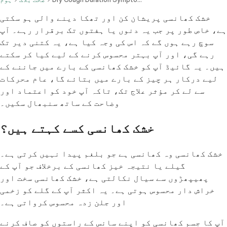
خشک کھانسی پریشان کن اور تھکا دینے والی ہو سکتی
ہے، خاص طور پر جب یہ دنوں یا ہفتوں تک برقرار رہے۔ آپ
سوچ رہے ہوں گے کہ اس کی وجہ کیا ہے، یہ کتنی دیر تک
رہے گی، اور آپ بہتر محسوس کرنے کے لیے کیا کر سکتے
ہیں۔ یہ گائیڈ آپ کو خشک کھانسی کے بارے میں جاننے کے
لیے درکار ہر چیز کے بارے میں بتائے گا، عام محرکات
سے لے کر مؤثر علاج تک، تاکہ آپ خود کو اعتماد اور
وضاحت کے ساتھ سنبھال سکیں۔
خشک کھانسی کسے کہتے ہیں؟
خشک کھانسی وہ کھانسی ہے جو بلغم پیدا نہیں کرتی ہے۔
گیلے یا نتیجہ خیز کھانسی کے برخلاف جو آپ کے
پھیپھڑوں سے سیال نکالتی ہے، خشک کھانسی سخت اور
خراش دار محسوس ہوتی ہے۔ یہ اکثر آپ کے گلے کو زخمی
اور جلن زدہ محسوس کرواتی ہے۔
آپ کا جسم کھانسی کو اپنے سانس کے راستوں کو صاف کرنے