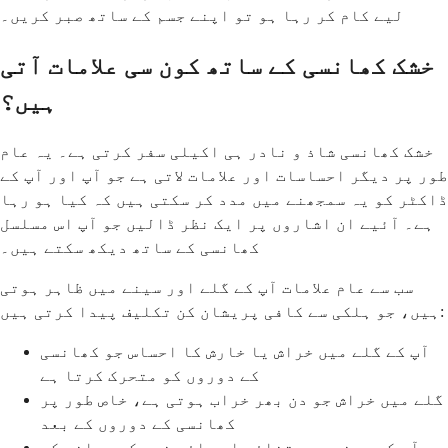
لیے کام کر رہا ہو تو اپنے جسم کے ساتھ صبر کریں۔
خشک کھانسی کے ساتھ کون سی علامات آتی
ہیں؟
خشک کھانسی شاذ و نادر ہی اکیلی سفر کرتی ہے۔ یہ عام
طور پر دیگر احساسات اور علامات لاتی ہے جو آپ اور آپ کے
ڈاکٹر کو یہ سمجھنے میں مدد کر سکتی ہیں کہ کیا ہو رہا
ہے۔ آئیے ان اشاروں پر ایک نظر ڈالیں جو آپ اس مسلسل
کھانسی کے ساتھ دیکھ سکتے ہیں۔
سب سے عام علامات آپ کے گلے اور سینے میں ظاہر ہوتی
ہیں، جو ہلکی سے کافی پریشان کن تکلیف پیدا کرتی ہیں:
آپ کے گلے میں خراش یا خارش کا احساس جو کھانسی
کے دوروں کو متحرک کرتا ہے
گلے میں خراش جو دن بھر خراب ہوتی ہے، خاص طور پر
کھانسی کے دوروں کے بعد
آپ کے سینے میں تناؤ یا دباؤ بغیر کسی بلغم کے