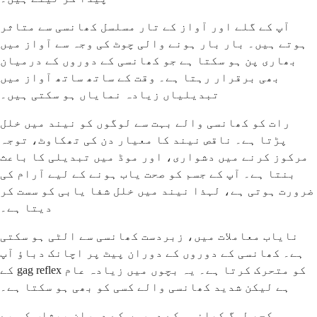
آپ کے گلے اور آواز کے تار مسلسل کھانسی سے متاثر
ہوتے ہیں۔ بار بار ہونے والی چوٹ کی وجہ سے آواز میں
بھاری پن ہو سکتا ہے جو کھانسی کے دوروں کے درمیان
بھی برقرار رہتا ہے۔ وقت کے ساتھ ساتھ آواز میں
تبدیلیاں زیادہ نمایاں ہو سکتی ہیں۔
رات کو کھانسی والے بہت سے لوگوں کو نیند میں خلل
پڑتا ہے۔ ناقص نیند کا معیار دن کی تھکاوٹ، توجہ
مرکوز کرنے میں دشواری، اور موڈ میں تبدیلی کا باعث
بنتا ہے۔ آپ کے جسم کو صحت یاب ہونے کے لیے آرام کی
ضرورت ہوتی ہے، لہذا نیند میں خلل شفا یابی کو سست کر
دیتا ہے۔
نایاب معاملات میں، زبردست کھانسی سے الٹی ہو سکتی
ہے۔ کھانسی کے دوروں کے دوران پیٹ پر اچانک دباؤ آپ
کے gag reflex کو متحرک کرتا ہے۔ یہ بچوں میں زیادہ عام
ہے لیکن شدید کھانسی والے کسی کو بھی ہو سکتا ہے۔
کچھ لوگ کھانسی کے دوروں کے دوران پیشاب کی بے