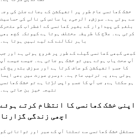
خشک کھانسی عام طور پر انفیکشن کے بجائے جلن کی وجہ
سے ہوتی ہے۔ سوزش، الرجی، یا سانس کی نالی کی حساسیت
بلغم کی پیداوار کے بغیر کھانسی کے اضطراب کو متحرک
کرتی ہے۔ علاج کا طریقہ مختلف ہوتا ہے کیونکہ کچھ بھی
باہر نکالنے کے لیے نہیں ہوتا ہے۔
کبھی کبھی کھانسی گیلے کے طور پر شروع ہوتی ہے اور جب
آپ صحت یاب ہوتے ہیں تو خشک ہو جاتی ہے۔ جیسے جیسے آپ
کا جسم انفیکشن کو صاف کرتا ہے اور سوزش بتدریج کم
ہوتی ہے، یہ ترتیب عام ہے۔ دوسری صورت میں بھی ایسا
ہو سکتا ہے، جب آپ کا جسم واپس لڑتا ہے تو خشک کھانسی
نتیجہ خیز بن جاتی ہے۔
اپنی خشک کھانسی کا انتظام کرتے ہوئے
اچھی زندگی گزارنا
مستقل خشک کھانسی سے نمٹنا آپ کے صبر اور توانائی کو