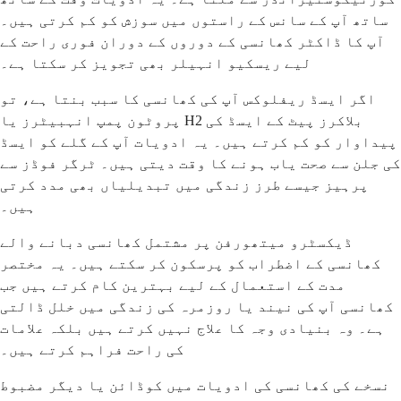
ساتھ آپ کے سانس کے راستوں میں سوزش کو کم کرتی ہیں۔
آپ کا ڈاکٹر کھانسی کے دوروں کے دوران فوری راحت کے
لیے ریسکیو انہیلر بھی تجویز کر سکتا ہے۔
اگر ایسڈ ریفلوکس آپ کی کھانسی کا سبب بنتا ہے، تو
پروٹون پمپ انہبیٹرز یا H2 بلاکرز پیٹ کے ایسڈ کی
پیداوار کو کم کرتے ہیں۔ یہ ادویات آپ کے گلے کو ایسڈ
کی جلن سے صحت یاب ہونے کا وقت دیتی ہیں۔ ٹرگر فوڈز سے
پرہیز جیسے طرز زندگی میں تبدیلیاں بھی مدد کرتی
ہیں۔
ڈیکسٹرو میتھورفن پر مشتمل کھانسی دبانے والے
کھانسی کے اضطراب کو پرسکون کر سکتے ہیں۔ یہ مختصر
مدت کے استعمال کے لیے بہترین کام کرتے ہیں جب
کھانسی آپ کی نیند یا روزمرہ کی زندگی میں خلل ڈالتی
ہے۔ وہ بنیادی وجہ کا علاج نہیں کرتے ہیں بلکہ علامات
کی راحت فراہم کرتے ہیں۔
نسخے کی کھانسی کی ادویات میں کوڈائن یا دیگر مضبوط