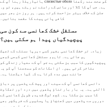
ہائیڈریٹڈ رہنا آپ کے слизистые оболо کو صحت مند رکھتا
ہے۔ جب آپ کا گلا اور سانس کے راستے نم رہتے ہیں، تو وہ
جلن کے خلاف بہتر مزاحمت کرتے ہیں۔ ہر روز دن بھر میں
کافی پانی پینے کا مقصد بنائیں۔
مستقل خشک کھانسی سے کون سی
پیچیدگیاں پیدا ہو سکتی ہیں؟
زیادہ تر خشک کھانسی بغیر کسی دیرپا مسئلے کے ٹھیک
ہو جاتی ہے۔ تاہم، مستقل کھانسی کبھی کبھی
پیچیدگیوں کا سبب بن سکتی ہے جو آپ کے معیار زندگی کو
متاثر کرتی ہیں۔ ان امکانات کو سمجھنا آپ کو یہ
جاننے میں مدد کرتا ہے کہ کیا دیکھنا ہے۔
دائمی کھانسی آپ کے سینے اور پیٹ کے پٹھوں پر دباؤ
ڈالتی ہے۔ یہ بار بار تناؤ پٹھوں میں درد اور تھکاوٹ
کا سبب بن سکتا ہے۔ کچھ لوگ شدید، طویل کھانسی کے
دوروں سے پٹھوں میں کھنچاؤ یا پسلیوں کے فریکچر بھی
پیدا کر لیتے ہیں۔