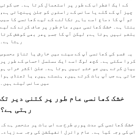
کے ایک اضطراب کے طور پر استعمال کرتا ہے۔ جب کوئی
چیز آپ کے گلے یا سانس کے راستوں کو جلن پہنچاتی ہے،
تو آپ کا دماغ اسے باہر نکالنے کے لیے کھانسی کا سبب
بنتا ہے۔ خشک کھانسی میں، عام طور پر صاف کرنے کے لیے
بلغم نہیں ہوتا ہے، لیکن آپ کا جسم پھر بھی کوشش کرتا
رہتا ہے۔
یہ قسم کی کھانسی آپ کے سینے میں خارش یا تناؤ محسوس
کروا سکتی ہے۔ کچھ لوگ اسے ایک مسلسل احساس کے طور پر
بیان کرتے ہیں جو ختم نہیں ہوتا ہے۔ جلن اکثر خراب ہو
جاتی ہے جب آپ بات کرتے ہیں، ہنستے ہیں، یا ٹھنڈی ہوا
میں سانس لیتے ہیں۔
خشک کھانسی عام طور پر کتنی دیر تک
رہتی ہے؟
خشک کھانسی کی مدت پوری طرح سے اس بات پر منحصر ہے کہ
اس کی وجہ کیا ہے۔ عام وائرل انفیکشن کی وجہ سے زیادہ