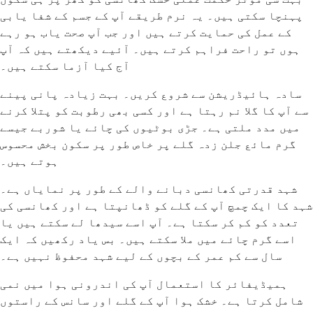
پہنچا سکتی ہیں۔ یہ نرم طریقے آپ کے جسم کے شفا یابی
کے عمل کی حمایت کرتے ہیں اور جب آپ صحت یاب ہو رہے
ہوں تو راحت فراہم کرتے ہیں۔ آئیے دیکھتے ہیں کہ آپ
آج کیا آزما سکتے ہیں۔
سادہ ہائیڈریشن سے شروع کریں۔ بہت زیادہ پانی پینے
سے آپ کا گلا نم رہتا ہے اور کسی بھی رطوبت کو پتلا کرنے
میں مدد ملتی ہے۔ جڑی بوٹیوں کی چائے یا شوربے جیسے
گرم مائع جلن زدہ گلے پر خاص طور پر سکون بخش محسوس
ہوتے ہیں۔
شہد قدرتی کھانسی دبانے والے کے طور پر نمایاں ہے۔
شہد کا ایک چمچ آپ کے گلے کو ڈھانپتا ہے اور کھانسی کی
تعدد کو کم کر سکتا ہے۔ آپ اسے سیدھا لے سکتے ہیں یا
اسے گرم چائے میں ملا سکتے ہیں۔ بس یاد رکھیں کہ ایک
سال سے کم عمر کے بچوں کے لیے شہد محفوظ نہیں ہے۔
ہمیڈیفائر کا استعمال آپ کی اندرونی ہوا میں نمی
شامل کرتا ہے۔ خشک ہوا آپ کے گلے اور سانس کے راستوں