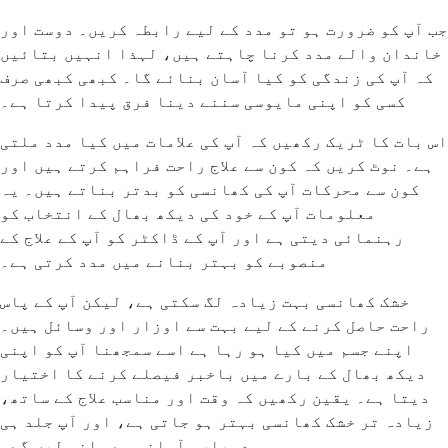
جب آپ کو ضرورت ہو تو مدد کے لیے رابطہ کریں۔ دوست اور
خاندان والے مدد کرنا چاہتے ہیں، لہذا انہیں بتائیں
کہ آپ کی زندگی کو کیا آسان بنائے گا۔ کبھی کبھی صرف
کسی کو اپنی مایوسی سننے دینا فرق پیدا کرتا ہے۔
اس بات کا ٹریک رکھیں کہ آپ کی علامات میں کیا مدد ملتی
ہے۔ نوٹ کریں کہ کون سے علاج راحت فراہم کرتے ہیں اور
کون سے محرکات آپ کی کھانسی کو بدتر بناتے ہیں۔ یہ
معلومات آپ کے خود کی دیکھ بھال کے انتخاب کو
رہنمائی دیتی ہے اور آپ کے ڈاکٹر کو آپ کے علاج کے
منصوبے کو بہتر بنانے میں مدد کرتی ہے۔
خشک کھانسی بہت زیادہ لگ سکتی ہے، لیکن آپ کے پاس
راحت حاصل کرنے کے لیے بہت سے اوزار اور وسائل ہیں۔
اپنے جسم میں کیا ہو رہا ہے اسے سمجھنا آپ کو اپنی
دیکھ بھال کے بارے میں باخبر فیصلے کرنے کا اختیار
دیتا ہے۔ یقین رکھیں کہ وقت اور مناسب علاج کے ساتھ،
زیادہ تر خشک کھانسی بہتر ہو جاتی ہے، اور آپ جلد ہی
دوبارہ آسانی سے سانس لیں گے۔