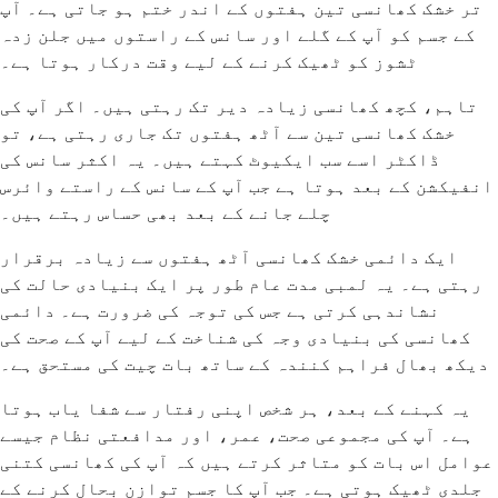
تر خشک کھانسی تین ہفتوں کے اندر ختم ہو جاتی ہے۔ آپ
کے جسم کو آپ کے گلے اور سانس کے راستوں میں جلن زدہ
ٹشوز کو ٹھیک کرنے کے لیے وقت درکار ہوتا ہے۔
تاہم، کچھ کھانسی زیادہ دیر تک رہتی ہیں۔ اگر آپ کی
خشک کھانسی تین سے آٹھ ہفتوں تک جاری رہتی ہے، تو
ڈاکٹر اسے سب ایکیوٹ کہتے ہیں۔ یہ اکثر سانس کی
انفیکشن کے بعد ہوتا ہے جب آپ کے سانس کے راستے وائرس
چلے جانے کے بعد بھی حساس رہتے ہیں۔
ایک دائمی خشک کھانسی آٹھ ہفتوں سے زیادہ برقرار
رہتی ہے۔ یہ لمبی مدت عام طور پر ایک بنیادی حالت کی
نشاندہی کرتی ہے جس کی توجہ کی ضرورت ہے۔ دائمی
کھانسی کی بنیادی وجہ کی شناخت کے لیے آپ کے صحت کی
دیکھ بھال فراہم کنندہ کے ساتھ بات چیت کی مستحق ہے۔
یہ کہنے کے بعد، ہر شخص اپنی رفتار سے شفا یاب ہوتا
ہے۔ آپ کی مجموعی صحت، عمر، اور مدافعتی نظام جیسے
عوامل اس بات کو متاثر کرتے ہیں کہ آپ کی کھانسی کتنی
جلدی ٹھیک ہوتی ہے۔ جب آپ کا جسم توازن بحال کرنے کے