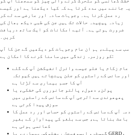
خشک کھانسی کو متحرک کرنے والی چیز کو سمجھنا آپ کو
یہ جاننے میں مدد کرتا ہے کہ کیا دیکھنا ہے اور کیسے
رد عمل کرنا ہے۔ وجوہات سادہ اور عارضی سے لے کر
زیادہ پیچیدہ حالات تک ہیں جن کی طبی دیکھ بھال کی
ضرورت ہوتی ہے۔ آئیے امکانات کو ایک ساتھ دریافت
کریں۔
سب سے پہلے، ہم ان عام وجوہات کو دیکھیں گے جن کا آپ
کو روزمرہ زندگی میں سامنا کرنے کا امکان ہے:
عام زکام یا فلو جیسے وائرل انفیکشن آپ کے گلے
اور سانس کے راستوں کو جلن پہنچاتے ہیں کیونکہ
آپ کا جسم بیماری سے لڑتا ہے
پولن، دھول، پالتو جانوروں کی خشکی، یا
پھپھوندی سے الرجی آپ کے سانس کے راستوں میں
سوزش پیدا کرتی ہے
دمہ آپ کے سانس کے راستوں کو حساس اور رد عمل کا
باعث بناتا ہے، جس سے بلغم کی پیداوار کے بغیر
کھانسی ہوتی ہے
گیسٹرو ایسوفیجل ریفلوکس بیماری، یا GERD،