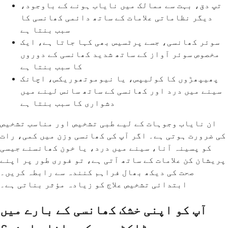
تپ دق، بہت سے ممالک میں نایاب ہونے کے باوجود،
دیگر نظاماتی علامات کے ساتھ دائمی کھانسی کا
سبب بنتا ہے
سوئر کھانسی، جسے پرٹسیس بھی کہا جاتا ہے، ایک
مخصوص سوئر آواز کے ساتھ شدید کھانسی کے دوروں
کا سبب بنتا ہے
پھیپھڑوں کا کولیپس، یا نیوموتھوریکس، اچانک
سینے میں درد اور کھانسی کے ساتھ سانس لینے میں
دشواری کا سبب بنتا ہے
ان نایاب وجوہات کے لیے طبی تشخیص اور مناسب تشخیص
کی ضرورت ہوتی ہے۔ اگر آپ کی کھانسی وزن میں کمی، رات
کو پسینہ آنا، سینے میں درد، یا خون کھانسنے جیسی
پریشان کن علامات کے ساتھ آتی ہے، تو فوری طور پر اپنے
صحت کی دیکھ بھال فراہم کنندہ سے رابطہ کریں۔
ابتدائی تشخیص علاج کو زیادہ مؤثر بناتی ہے۔
آپ کو اپنی خشک کھانسی کے بارے میں