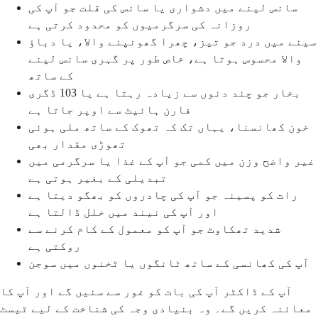
سانس لینے میں دشواری یا سانس کی قلت جو آپ کی
روزانہ کی سرگرمیوں کو محدود کرتی ہے
سینے میں درد جو تیز، چھرا گھونپنے والا، یا دباؤ
والا محسوس ہوتا ہے، خاص طور پر گہری سانس لینے
کے ساتھ
بخار جو چند دنوں سے زیادہ رہتا ہے یا 103 ڈگری
فارن ہائیٹ سے اوپر جاتا ہے
خون کھانسنا، یہاں تک کہ تھوک کے ساتھ ملی ہوئی
تھوڑی مقدار بھی
غیر واضح وزن میں کمی جو آپ کے غذا یا سرگرمی میں
تبدیلی کے بغیر ہوتی ہے
رات کو پسینہ جو آپ کی چادروں کو بھگو دیتا ہے
اور آپ کی نیند میں خلل ڈالتا ہے
شدید تھکاوٹ جو آپ کو معمول کے کام کرنے سے
روکتی ہے
آپ کی کھانسی کے ساتھ ٹانگوں یا ٹخنوں میں سوجن
آپ کے ڈاکٹر آپ کی بات کو غور سے سنیں گے اور آپ کا
معائنہ کریں گے۔ وہ بنیادی وجہ کی شناخت کے لیے ٹیسٹ