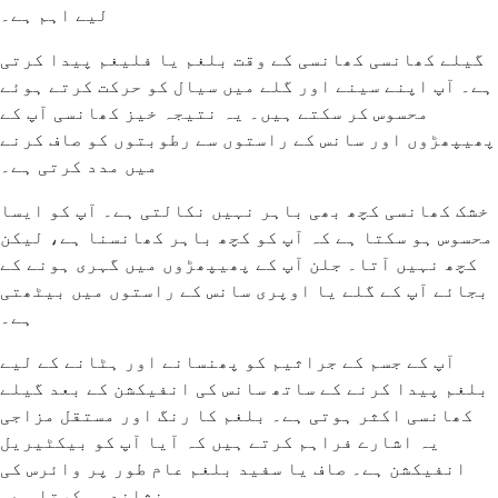
لیے اہم ہے۔
گیلے کھانسی کھانسی کے وقت بلغم یا فلیغم پیدا کرتی
ہے۔ آپ اپنے سینے اور گلے میں سیال کو حرکت کرتے ہوئے
محسوس کر سکتے ہیں۔ یہ نتیجہ خیز کھانسی آپ کے
پھیپھڑوں اور سانس کے راستوں سے رطوبتوں کو صاف کرنے
میں مدد کرتی ہے۔
خشک کھانسی کچھ بھی باہر نہیں نکالتی ہے۔ آپ کو ایسا
محسوس ہو سکتا ہے کہ آپ کو کچھ باہر کھانسنا ہے، لیکن
کچھ نہیں آتا۔ جلن آپ کے پھیپھڑوں میں گہری ہونے کے
بجائے آپ کے گلے یا اوپری سانس کے راستوں میں بیٹھتی
ہے۔
آپ کے جسم کے جراثیم کو پھنسانے اور ہٹانے کے لیے
بلغم پیدا کرنے کے ساتھ سانس کی انفیکشن کے بعد گیلے
کھانسی اکثر ہوتی ہے۔ بلغم کا رنگ اور مستقل مزاجی
یہ اشارے فراہم کرتے ہیں کہ آیا آپ کو بیکٹیریل
انفیکشن ہے۔ صاف یا سفید بلغم عام طور پر وائرس کی
نشاندہی کرتا ہے۔