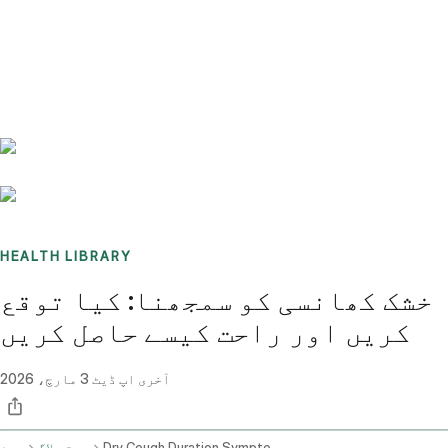
Benchmarks
Stories
FAQ
Sign up / Log in
HEALTH LIBRARY
خشک کھانسی کو سمجھنا: کیا توقع
کریں اور راحت کیسے حاصل کریں
آخری اپ ڈیٹ
3 مارچ، 2026
Dry Cough Duration Symptoms And Treatments
صحت بلاگ
ہوم