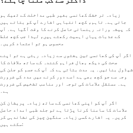
ڈاکٹر سے کب ملنا چاہئے؟
زیادہ تر خشک کھانسی بغیر طبی مداخلت کے ٹھیک ہو
جاتی ہے۔ تاہم، کچھ انتباہی اشارے آپ کو بتاتے ہیں
کہ پیشہ ورانہ رہنمائی حاصل کرنے کا وقت آگیا ہے۔ آپ
کے جذبات یہاں اہمیت رکھتے ہیں، لہذا جب کچھ غلط
محسوس ہو تو اعتماد کریں۔
اگر آپ کی کھانسی تین ہفتوں سے زیادہ رہتی ہے تو اپنے
صحت کی دیکھ بھال فراہم کنندہ کے ساتھ ملاقات کا
شیڈول بنائیں۔ یہ مدت بتاتی ہے کہ آپ کے جسم کو جلن کی
وجہ سے جو کچھ بھی ہے اسے دور کرنے میں مدد کی ضرورت
ہے۔ مستقل علامات کی توجہ اور مناسب تشخیص کی ضرورت
ہے۔
اگر آپ کو اپنی کھانسی کے ساتھ زیادہ پریشان کن
علامات کا سامنا کرنا پڑتا ہے تو جلد طبی امداد حاصل
کریں۔ یہ اشارے کسی زیادہ سنگین چیز کی نشاندہی کر
سکتے ہیں: