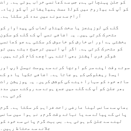
کو جلن پہنچاتی ہے، جس سے کھانسی خراب ہوتی ہے۔ رات
کو آپ کے بیڈروم میں کولڈ مسٹ ہمیڈیفائر آپ کو زیادہ
آرام سے سونے میں مدد کر سکتا ہے۔
گلے کی لوزینجز یا سخت کینڈی لعاب کی پیداوار کو
متحرک کرتی ہیں۔ یہ اضافی نمی آپ کے گلے کو سکون
بخشتی ہے اور اس خارش کو خاموش کر سکتی ہے جو کھانسی
کو متحرک کرتی ہے۔ اگر آپ انہیں ترجیح دیتے ہیں تو
شوگر فری آپشنز بھی اتنے ہی اچھے کام کرتے ہیں۔
سوتے وقت اپنے سر کو اونچا کرنے سے پوسٹ نیسل ڈرپ اور
ایسڈ ریفلوکس کم ہو جاتا ہے۔ اضافی تکیا یا دو کے
ساتھ خود کو سہارا دینے کی کوشش کریں۔ یہ پوزیشن رات
بھر جلن کو آپ کے گلے میں جمع ہونے سے روکنے میں مدد
کرتی ہے۔
بھاپ سے سانس لینا عارضی راحت فراہم کر سکتا ہے۔ گرم
پانی کے پیالے سے یا نہاتے وقت گرم، نم ہوا میں سانس
لینے سے جلن کم ہوتی ہے۔ بس بہت گرم پانی سے خود کو
جلانے سے محتاط رہیں۔