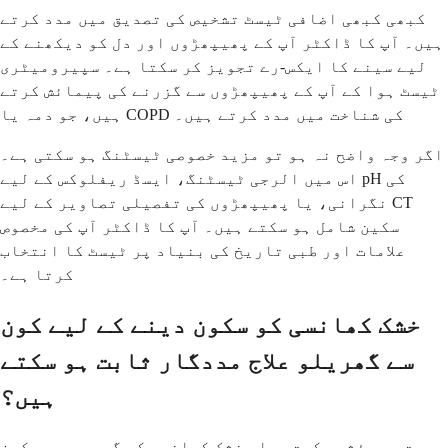
کبھی کبھی اضافی ٹیسٹ تشخیص کی تصدیق میں مدد کرتے
ہیں۔ آپ کا ڈاکٹر آپ کے پھیپھڑوں اور دل کو دیکھنے کے
لیے سینے کا ایکس-رے تجویز کر سکتا ہے۔ سپیرومیٹری
ٹیسٹ ہوا کے آپ کے پھیپھڑوں سے گزرنے کی پیمائش کرتے
ہیں، جو دمہ یا COPD کی شناخت میں مدد کرتے ہیں۔
اگر وجہ واضح نہ ہو تو مزید خصوصی ٹیسٹنگ ہو سکتی ہے۔
اس میں الرجی ٹیسٹنگ، ایسڈ ریفلوکس کے لیے pH کی
نگرانی، یا پھیپھڑوں کی تفصیلی تصاویر کے لیے CT
سکین شامل ہو سکتے ہیں۔ آپ کا ڈاکٹر آپ کی مخصوص
علامات اور طبی تاریخ کی بنیاد پر ٹیسٹ کا انتخاب
کرتا ہے۔
خشک کھانسی کو سکون دینے کے لیے کون
سے گھریلو علاج مددگار ثابت ہو سکتے
ہیں؟
بہت سی مؤثر حکمت عملی خشک کھانسی کو گھر پر ہی سکون