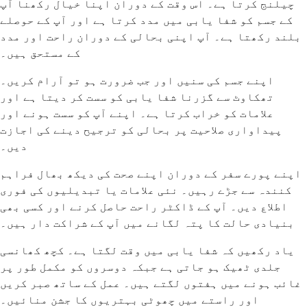
چیلنج کرتا ہے۔ اس وقت کے دوران اپنا خیال رکھنا آپ
کے جسم کو شفا یابی میں مدد کرتا ہے اور آپ کے حوصلے
بلند رکھتا ہے۔ آپ اپنی بحالی کے دوران راحت اور مدد
کے مستحق ہیں۔
اپنے جسم کی سنیں اور جب ضرورت ہو تو آرام کریں۔
تھکاوٹ سے گزرنا شفا یابی کو سست کر دیتا ہے اور
علامات کو خراب کرتا ہے۔ اپنے آپ کو سست ہونے اور
پیداواری صلاحیت پر بحالی کو ترجیح دینے کی اجازت
دیں۔
اپنے پورے سفر کے دوران اپنے صحت کی دیکھ بھال فراہم
کنندہ سے جڑے رہیں۔ نئی علامات یا تبدیلیوں کی فوری
اطلاع دیں۔ آپ کے ڈاکٹر راحت حاصل کرنے اور کسی بھی
بنیادی حالت کا پتہ لگانے میں آپ کے شراکت دار ہیں۔
یاد رکھیں کہ شفا یابی میں وقت لگتا ہے۔ کچھ کھانسی
جلدی ٹھیک ہو جاتی ہے جبکہ دوسروں کو مکمل طور پر
غائب ہونے میں ہفتوں لگتے ہیں۔ عمل کے ساتھ صبر کریں
اور راستے میں چھوٹی بہتریوں کا جشن منائیں۔