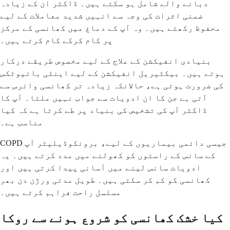
دبانے والے شامل ہو سکتے ہیں۔ ڈاکٹر ان کے زیادہ
ضمنی اثرات کی وجہ سے انہیں شدید معاملات کے لیے
محفوظ رکھتے ہیں۔ وہ آپ کے دماغ میں کھانسی کے مرکز
پر کام کرکے کام کرتے ہیں۔
بنیادی انفیکشن کے علاج کے لیے مخصوص طریقے درکار
ہوتے ہیں۔ بیکٹیریل انفیکشن کے لیے اینٹی بائیوٹکس
کی ضرورت ہوتی ہے، حالانکہ زیادہ تر کھانسی وائرس سے
آتی ہے جن کا ان ادویات سے جواب نہیں ملتا۔ آپ کا
ڈاکٹر آپ کی تشخیص کی بنیاد پر طے کرتا ہے کہ کیا
مناسب ہے۔
COPD جیسی دائمی بیماریوں کے لیے، برونکوڈیلیٹر آپ
کے سانس کے راستوں کو کھولنے میں مدد کرتے ہیں۔ یہ
ادویات سانس لینے میں آسانی پیدا کرتی ہیں اور
کھانسی کو کم کر سکتی ہیں۔ طویل مدتی ورژن دن بھر
مسلسل راحت فراہم کرتے ہیں۔
کیا خشک کھانسی کو شروع ہونے سے روکا