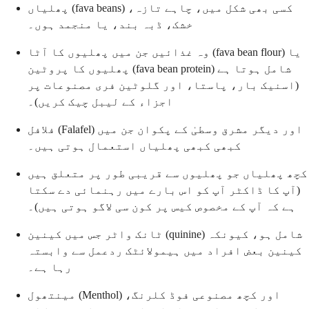
پھلیاں (fava beans) کسی بھی شکل میں، چاہے تازہ،
خشک، ڈبہ بند، یا منجمد ہوں۔
وہ غذائیں جن میں پھلیوں کا آٹا (fava bean flour) یا
پھلیوں کا پروٹین (fava bean protein) شامل ہوتا ہے
(اسنیک بار، پاستا، اور گلوٹین فری مصنوعات پر
اجزاء کے لیبل چیک کریں)۔
فلافل (Falafel) اور دیگر مشرق وسطیٰ کے پکوان جن میں
کبھی کبھی پھلیاں استعمال ہوتی ہیں۔
کچھ پھلیاں جو پھلیوں سے قریبی طور پر متعلق ہیں
(آپ کا ڈاکٹر آپ کو اس بارے میں رہنمائی دے سکتا
ہے کہ آپ کے مخصوص کیس پر کون سی لاگو ہوتی ہیں)۔
ٹانک واٹر جس میں کینین (quinine) شامل ہو، کیونکہ
کینین بعض افراد میں ہیمولائٹک ردعمل سے وابستہ
رہا ہے۔
مینتھول (Menthol) اور کچھ مصنوعی فوڈ کلرنگ،