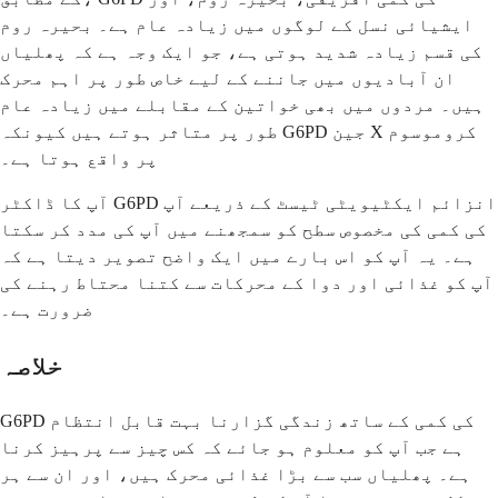
ایشیائی نسل کے لوگوں میں زیادہ عام ہے۔ بحیرہ روم
کی قسم زیادہ شدید ہوتی ہے، جو ایک وجہ ہے کہ پھلیاں
ان آبادیوں میں جاننے کے لیے خاص طور پر اہم محرک
ہیں۔ مردوں میں بھی خواتین کے مقابلے میں زیادہ عام
طور پر متاثر ہوتے ہیں کیونکہ G6PD جین X کروموسوم
پر واقع ہوتا ہے۔
آپ کا ڈاکٹر G6PD انزائم ایکٹیویٹی ٹیسٹ کے ذریعے آپ
کی کمی کی مخصوص سطح کو سمجھنے میں آپ کی مدد کر سکتا
ہے۔ یہ آپ کو اس بارے میں ایک واضح تصویر دیتا ہے کہ
آپ کو غذائی اور دوا کے محرکات سے کتنا محتاط رہنے کی
ضرورت ہے۔
خلاصہ
G6PD کی کمی کے ساتھ زندگی گزارنا بہت قابل انتظام
ہے جب آپ کو معلوم ہو جائے کہ کس چیز سے پرہیز کرنا
ہے۔ پھلیاں سب سے بڑا غذائی محرک ہیں، اور ان سے ہر