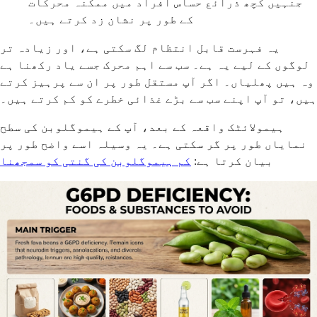
جنہیں کچھ ذرائع حساس افراد میں ممکنہ محرکات
کے طور پر نشان زد کرتے ہیں۔
یہ فہرست قابل انتظام لگ سکتی ہے، اور زیادہ تر
لوگوں کے لیے یہ ہے۔ سب سے اہم محرک جسے یاد رکھنا ہے
وہ ہیں پھلیاں۔ اگر آپ مستقل طور پر ان سے پرہیز کرتے
ہیں، تو آپ اپنے سب سے بڑے غذائی خطرے کو کم کرتے ہیں۔
ہیمولائٹک واقعہ کے بعد، آپ کے ہیموگلوبن کی سطح
نمایاں طور پر گر سکتی ہے۔ یہ وسیلہ اسے واضح طور پر
بیان کرتا ہے:
کم ہیموگلوبن کی گنتی کو سمجھنا