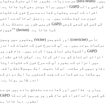
سب سے زیادہ مشہور غذائی محرک پھلیاں (fava beans) ہیں۔
انہیں براڈ بینز بھی کہا جاتا ہے۔ G6PD کی کمی والے
افراد کے لیے، پھلیاں کھانے سے سرخ خون کے خلیات
تیزی سے ٹوٹ سکتے ہیں۔ یہ ردعمل اس حالت سے اتنی
قریبی طور پر منسلک ہے کہ G6PD کی کمی کو کبھی کبھی
"فیوزم" (favism) کہا جاتا ہے۔
پھلیوں میں وِسین (vicine) اور کنویسن (convicine) نامی
مرکبات ہوتے ہیں۔ یہ آپ کے سرخ خون کے خلیات کے اندر
آکسیڈیٹو تناؤ پیدا کرتے ہیں۔ عام طور پر، G6PD
انزائم اس تناؤ کو بے اثر کرتا ہے۔ لیکن کافی مقدار
میں انزائم کے بغیر، آپ کے سرخ خون کے خلیات اپنا
دفاع نہیں کر سکتے۔ اس کا نتیجہ ایک ہیمولائٹک واقعہ
ہو سکتا ہے جو کھانے کے چند گھنٹوں یا ایک دو دن کے
اندر ظاہر ہوتا ہے۔
یہاں وہ غذائیں اور کھانے سے متعلق مادے ہیں جن سے
G6PD کی کمی والے افراد کو عام طور پر پرہیز کرنے کا
مشورہ دیا جاتا ہے: