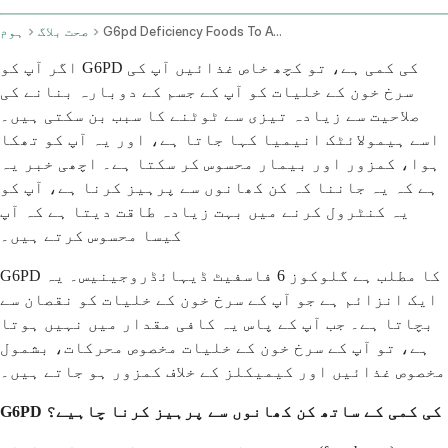
G6pd Deficiency Foods To Avoid
صحت بلاگ
ہوم
اگر آپ کو G6PD کی کمی ہے، تو کچھ خاص غذائیں آپ کی
سرخ خون کے خلیات کو آپ کے جسم کے دوبارہ بنانے کی
صلاحیت سے زیادہ تیزی سے ٹوٹنے کا سبب بن سکتی ہیں۔
اسے ہیمولائٹک انیمیا کہا جاتا ہے، اور یہ آپ کو تھکا
ہوا، کمزور اور بیمار محسوس کر سکتا ہے۔ اچھی خبر یہ
ہے کہ یہ جاننا کہ کن کھانوں سے پرہیز کرنا ہے، آپ کو
یہ کنٹرول کرنے میں بہت زیادہ طاقت دیتا ہے کہ آپ
کیسا محسوس کرتے ہیں۔
G6PD کا مطلب ہے گلوکوز 6 فاسفیٹ ڈیہائڈروجینیس۔ یہ
ایک انزائم ہے جو آپ کے سرخ خون کے خلیات کو نقصان سے
بچاتا ہے۔ جب آپ کے پاس یہ کافی مقدار میں نہیں ہوتا
ہے، تو آپ کے سرخ خون کے خلیات مخصوص محرکات، بشمول
مخصوص غذائیں اور کیمیکلز کے خلاف کمزور ہو جاتے ہیں۔
G6PD کی کمی کے ساتھ کن کھانوں سے پرہیز کرنا چاہیے؟