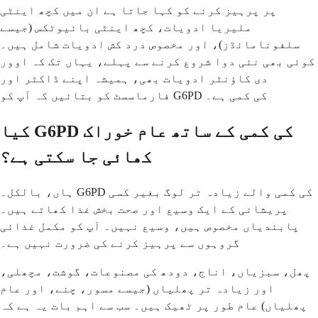
پر پرہیز کرنے کو کہا جاتا ہے ان میں کچھ اینٹی
ملیریا ادویات، کچھ اینٹی بائیوٹکس (جیسے
سلفونامائڈز)، اور مخصوص درد کش ادویات شامل ہیں۔
کوئی بھی نئی دوا شروع کرنے سے پہلے، یہاں تک کہ اوور
دی کاؤنٹر ادویات بھی، ہمیشہ اپنے ڈاکٹر اور
فارماسسٹ کو بتائیں کہ آپ کو G6PD کی کمی ہے۔
کیا G6PD کی کمی کے ساتھ عام خوراک
کھائی جا سکتی ہے؟
ہاں، بالکل۔ G6PD کی کمی والے زیادہ تر لوگ بغیر کسی
پریشانی کے ایک وسیع اور صحت بخش غذا کھاتے ہیں۔
پابندیاں مخصوص ہیں، وسیع نہیں۔ آپ کو مکمل غذائی
گروہوں سے پرہیز کرنے کی ضرورت نہیں ہے۔
پھل، سبزیاں، اناج، دودھ کی مصنوعات، گوشت، مچھلی،
اور زیادہ تر پھلیاں (جیسے مسور، چنے، اور عام
پھلیاں) عام طور پر ٹھیک ہیں۔ سب سے اہم بات یہ ہے کہ