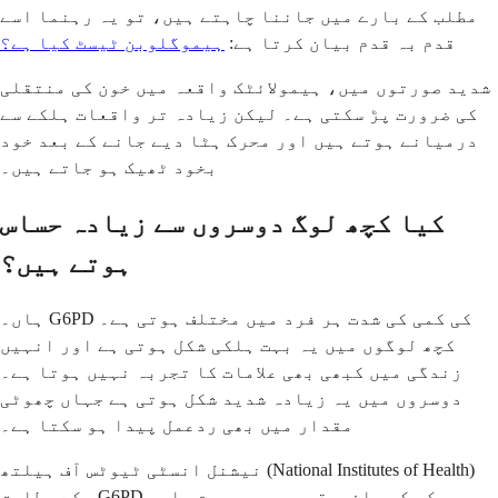
مطلب کے بارے میں جاننا چاہتے ہیں، تو یہ رہنما اسے
قدم بہ قدم بیان کرتا ہے:
ہیموگلوبن ٹیسٹ کیا ہے؟
شدید صورتوں میں، ہیمولائٹک واقعہ میں خون کی منتقلی
کی ضرورت پڑ سکتی ہے۔ لیکن زیادہ تر واقعات ہلکے سے
درمیانے ہوتے ہیں اور محرک ہٹا دیے جانے کے بعد خود
بخود ٹھیک ہو جاتے ہیں۔
کیا کچھ لوگ دوسروں سے زیادہ حساس
ہوتے ہیں؟
ہاں۔ G6PD کی کمی کی شدت ہر فرد میں مختلف ہوتی ہے۔
کچھ لوگوں میں یہ بہت ہلکی شکل ہوتی ہے اور انہیں
زندگی میں کبھی بھی علامات کا تجربہ نہیں ہوتا ہے۔
دوسروں میں یہ زیادہ شدید شکل ہوتی ہے جہاں چھوٹی
مقدار میں بھی ردعمل پیدا ہو سکتا ہے۔
نیشنل انسٹی ٹیوٹس آف ہیلتھ (National Institutes of Health)
کے مطابق، G6PD کی کمی افریقی، بحیرہ روم، اور