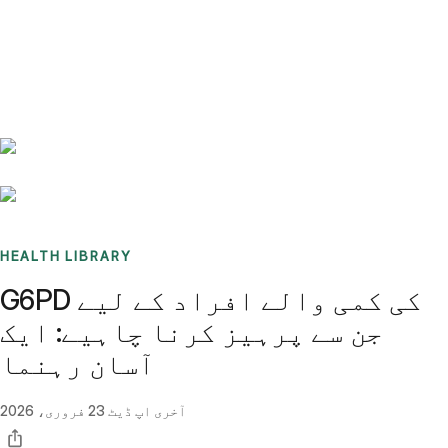
Benchmarks
Stories
FAQ
Sign up / Log in
HEALTH LIBRARY
G6PD کی کمی والے افراد کے لیے
جن سے پرہیز کرنا چاہیے: ایک
آسان رہنما
آخری اپ ڈیٹ
23 فروری، 2026