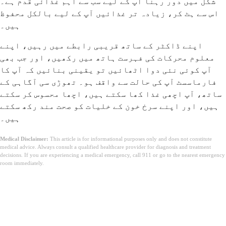
شکل میں دور رہنا آپ کے لیے سب سے اہم غذائی قدم ہے۔
اس سے ہٹ کر، زیادہ تر غذائیں آپ کے لیے بالکل محفوظ
ہیں۔
اپنے ڈاکٹر کے ساتھ قریبی رابطے میں رہیں، اپنے
معلوم محرکات کی فہرست ہاتھ میں رکھیں، اور جب بھی
آپ کوئی نئی دوا اٹھائیں تو یقینی بنائیں کہ آپ کا
فارماسسٹ آپ کی حالت سے واقف ہو۔ تھوڑی سی آگاہی کے
ساتھ، آپ اچھی غذا کھا سکتے ہیں، اچھا محسوس کر سکتے
ہیں، اور اپنے سرخ خون کے خلیات کو صحت مند رکھ سکتے
ہیں۔
Medical Disclaimer:
This article is for informational purposes only and does not constitute
medical advice. Always consult a qualified healthcare provider for diagnosis and treatment
decisions. If you are experiencing a medical emergency, call 911 or go to the nearest emergency
room immediately.