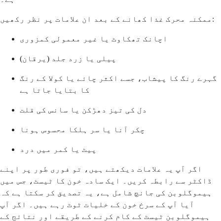
ممکنہ محرک غذا کھانے کے بعد ان علامات پر نظر رکھیں:
اچانک تھکاوٹ یا غیر معمولی کمزوری
پیلی یا زرد جلد (یرقان)
گہرے رنگ کا پیشاب، جسے اکثر چائے یا کولا کے رنگ
کا بتایا جاتا ہے
دل کی تیز دھڑکن یا سانس کی قلت
چکر آنا یا سر ہلکا محسوس ہونا
پیٹ یا کمر میں درد
اگر آپ یہ علامات دیکھتے ہیں، تو فوری طور پر اپنے
ڈاکٹر سے رابطہ کریں۔ ایک سادہ خون کا ٹیسٹ، جس میں
ہیموگلوبن کی جانچ شامل ہے، یہ تصدیق کر سکتا ہے کہ
آیا آپ کے سرخ خون کے خلیات ٹوٹ رہے ہیں۔ اگر آپ
ہیموگلوبن ٹیسٹ کے کام کرنے کے طریقے اور نتائج کے