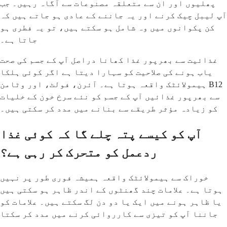
پھلیوں اور ان سے متعلقہ مصنوعات سے آگاہ رہیں۔ جب
آپ لیبل چیک کرنے اور یہ جاننے کے عادی ہو جاتے ہیں کہ
کن پکوانوں میں وہ شامل ہو سکتے ہیں، تو یہ فطری ہو
جاتا ہے۔
غذائیت سے بھرپور غذا کھانا دراصل آپ کے جسم کی صحت
یاب ہونے کی صلاحیت کو سہارا دیتا ہے اگر کوئی ہلکا
ہیمولائٹک واقعہ ہوتا ہے۔ آئرن، فولٹ، اور وٹامن B12
سے بھرپور غذائیں آپ کے جسم کو نئے سرخ خون کے خلیات
کو زیادہ مؤثر طریقے سے بنانے میں مدد کر سکتی ہیں۔
آپ کو کیسے پتہ چلے گا کہ کوئی غذا
ردعمل کو متحرک کر رہی ہے؟
خوراک سے ہیمولائٹک واقعہ ہمیشہ فوری طور پر نہیں
ہوتا ہے۔ علامات چند گھنٹوں کے اندر ظاہر ہو سکتی ہیں
یا ظاہر ہونے میں ایک یا دو دن لگ سکتے ہیں۔ علامات کو
جاننا آپ کو تیزی سے کارروائی کرنے میں مدد کر سکتا
ہے۔