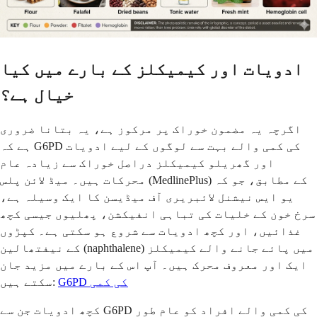
ادویات اور کیمیکلز کے بارے میں کیا
خیال ہے؟
اگرچہ یہ مضمون خوراک پر مرکوز ہے، یہ بتانا ضروری
ہے کہ G6PD کی کمی والے بہت سے لوگوں کے لیے ادویات
اور گھریلو کیمیکلز دراصل خوراک سے زیادہ عام
محرکات ہیں۔ میڈ لائن پلس (MedlinePlus) کے مطابق، جو کہ
یو ایس نیشنل لائبریری آف میڈیسن کا ایک وسیلہ ہے،
سرخ خون کے خلیات کی تباہی انفیکشن، پھلیوں جیسی کچھ
غذائیں، اور کچھ ادویات سے شروع ہو سکتی ہے۔ کپڑوں
کے نیفتھالین (naphthalene) میں پائے جانے والے کیمیکلز
ایک اور معروف محرک ہیں۔ آپ اس کے بارے میں مزید جان
G6PD کی کمی
سکتے ہیں:
کچھ ادویات جن سے G6PD کی کمی والے افراد کو عام طور