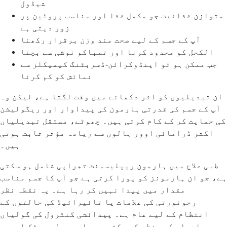
شیڈول
متوازن غذائیت جو مکمل غذا اور مناسب پروٹین پر
زور دیتی ہے
آپ کے جسم کے لیے صحت مند وزن برقرار رکھنا
الکحل کو محدود کرنا اور تمباکو نوشی سے بچنا
جب ممکن ہو تو اینڈوکرائن-ڈسربٹنگ کیمیکلز سے
نمائش کو کم کرنا
ان تبدیلیوں کو اثر دکھانے میں وقت لگتا ہے، لیکن وہ
آپ کے جسم کی قدرتی ہارمون کی پیداوار اور ریگولیشن
کی حمایت کر کے کام کرتی ہیں۔ چھوٹے، مستقل تبدیلیاں
اکثر ڈرامائی اوور ہالوں سے زیادہ مؤثر ثابت ہوتی
ہیں۔
طبی علاج میں ہارمون ریپلیسمنٹ تھراپی شامل ہو سکتی
ہے، جو ان ہارمونز کو پورا کرتی ہے جو آپ کا جسم مناسب
مقدار میں پیدا نہیں کر رہا ہے۔ یہ نقطہ نظر
رجونورتی کی علامات یا تائیرائیڈ کی حالتوں کے
انتظام کے لیے عام ہے۔ پیدائشی کنٹرول کی گولیاں
ادوار کو منظم کر سکتی ہیں اور پولی سسٹک اووری