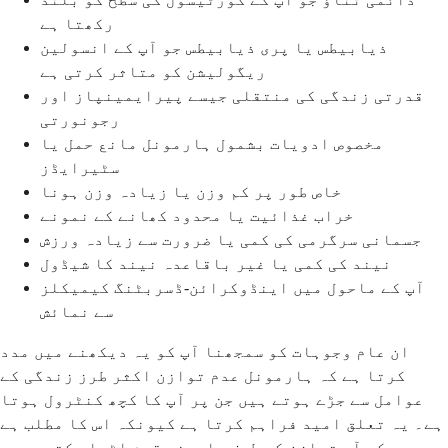
رکھتا ہے
ذیابیطس یا پری ذیابیطس جو آپ کے انسولین
ریگولیشن کو متاثر کرتی ہے
قدرتی زندگی کی منتقلی جیسے پیرایمینپاز اور
رجونورتی
مخصوص ادویات بشمول ہارمونل مانع حمل یا
سٹیرایڈز
خاص طور پر کم وزن یا زیادہ وزن ہونا
خراب غذائیت یا محدود کھانے کے نمونے
جسمانی سرگرمی کی کمی یا ضرورت سے زیادہ ورزش
نیند کی کمی یا غیر باقاعدہ نیند کا شیڈول
آپ کے ماحول میں اینڈوکرائن-ڈسربٹنگ کیمیکلز
سے نمائش
ان عام وجوہات کو سمجھنا آپ کو یہ دیکھنے میں مدد
کرتا ہے کہ ہارمونل عدم توازن اکثر طرز زندگی کے
عوامل سے جڑے ہوتے ہیں جن پر آپ کا کچھ کنٹرول ہوتا
ہے۔ یہ تعلق امید فراہم کرتا ہے کیونکہ اس کا مطلب ہے
کہ آپ توازن کی طرف بامعنی قدم اٹھا سکتی ہیں۔