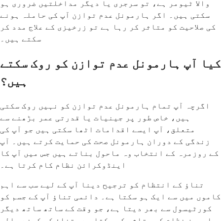
والا ٹیومر ہے، تو سرجری یا دیگر مداخلتیں ضروری ہو
سکتی ہیں۔ اگر ہارمونل عدم توازن آپ کی حاملہ ہونے
کی صلاحیت کو متاثر کر رہا ہے تو زرخیزی کے علاج مدد کر
سکتے ہیں۔
کیا آپ ہارمونل عدم توازن کو روک سکتے
ہیں؟
اگرچہ آپ تمام ہارمونل عدم توازن کو نہیں روک سکتی
ہیں، خاص طور پر جینیات یا قدرتی عمر بڑھنے سے
متعلق، آپ ایسے اقدامات اٹھا سکتی ہیں جو آپ کی
زندگی کے دوران ہارمونل صحت کی حمایت کرتے ہیں۔ آپ
کے روزمرہ کے انتخاب وہ ماحول بناتے ہیں جس میں آپ کا
اینڈوکرائن نظام کام کرتا ہے۔
تناؤ کے انتظام کو ترجیح دینا آپ کے لیے سب سے اہم
کاموں میں سے ایک ہو سکتا ہے۔ دائمی تناؤ آپ کے جسم کو
کورٹیسول سے بھر دیتا ہے، جو وقت کے ساتھ ساتھ دیگر
ہارمون نظام کو متاثر کر سکتا ہے۔ تناؤ کم کرنے والی