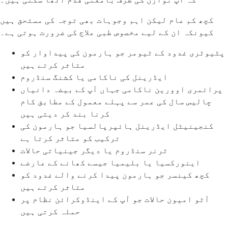
کچھ کم عام لیکن اہم وجوہات بھی توجہ کی مستحق ہیں
کیونکہ ان کے لیے مخصوص طبی علاج کی ضرورت ہوتی ہے۔
پٹیوٹری غدود کے ٹیومر جو ہارمون کی پیداوار کو
متاثر کرتے ہیں
ایڈرینل کی ناکامی یا کشنگ سنڈروم
پرائمری اوورین ناکامی جہاں آپ کے بیضہ دانیاں
چالیس سال کی عمر سے پہلے معمول کے مطابق کام
کرنا بند کر دیتی ہیں
کنجینیٹل ایڈرینل ہائپرپالسیا جو ہارمون کی
ترکیب کو متاثر کرتا ہے
ٹرنر سنڈروم یا دیگر جینیاتی حالات
اینورکسیا یا بلیمیا جیسے کھانے کے عارضے
کچھ کینسر جو ہارمون پیدا کرنے والے غدود کو
متاثر کرتے ہیں
آٹو امیون حالات جو آپ کے اینڈوکرائن نظام پر
حملہ کرتی ہیں