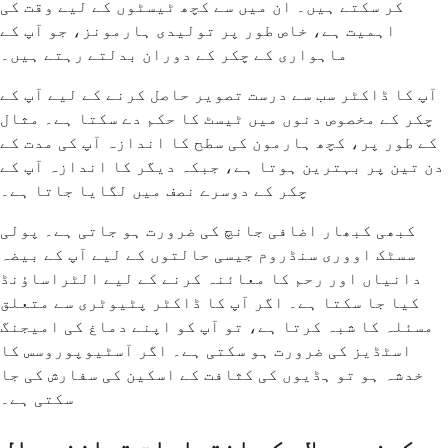
کر سکتے ہیں۔ ان میں سے کچھ ٹیسٹوں کے لیے وقت کی
اہمیت ہے، خاص طور پر تولیدی ہارمونز، جو آپ کے
ماہواری کے چکر کے دوران بدلتے رہتے ہیں۔
آپ کا ڈاکٹر سب سے درست تصویر حاصل کرنے کے لیے آپ کے
چکر کے مخصوص دنوں میں ٹیسٹ کا حکم دے سکتا ہے۔ مثال
کے طور پر، کچھ ہارمون کی سطح کا اندازہ آپ کی مدت کے
دن تین پر بہترین ہوتا ہے، جبکہ دیگر کا اندازہ آپ کے
چکر کے دوسرے نصف میں لگایا جاتا ہے۔
کبھی کبھار اضافی جانچ کی ضرورت ہو جاتی ہے۔ پولی
سسٹک اووری سنڈروم جیسی حالتوں کے لیے آپ کے بیضہ
دانیاں اور رحم کا معائنہ کرنے کے لیے الٹراساؤنڈ
کیا جا سکتا ہے۔ اگر آپ کا ڈاکٹر پٹیوٹری سے متعلق
مسئلہ کا شبہ کرتا ہے، تو آپ کو اپنے دماغ کی امیجنگ
اسٹڈیز کی ضرورت ہو سکتی ہے۔ اگر آسٹیوپوروسس کا
خدشہ ہو تو ہڈیوں کی کثافت کے اسکین کی سفارش کی جا
سکتی ہے۔