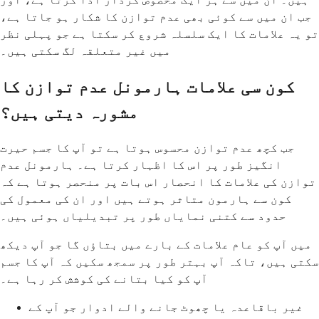
جب ان میں سے کوئی بھی عدم توازن کا شکار ہو جاتا ہے،
تو یہ علامات کا ایک سلسلہ شروع کر سکتا ہے جو پہلی نظر
میں غیر متعلقہ لگ سکتی ہیں۔
کون سی علامات ہارمونل عدم توازن کا
مشورہ دیتی ہیں؟
جب کچھ عدم توازن محسوس ہوتا ہے تو آپ کا جسم حیرت
انگیز طور پر اس کا اظہار کرتا ہے۔ ہارمونل عدم
توازن کی علامات کا انحصار اس بات پر منحصر ہوتا ہے کہ
کون سے ہارمون متاثر ہوتے ہیں اور ان کی معمول کی
حدود سے کتنی نمایاں طور پر تبدیلیاں ہوئی ہیں۔
میں آپ کو عام علامات کے بارے میں بتاؤں گا جو آپ دیکھ
سکتی ہیں، تاکہ آپ بہتر طور پر سمجھ سکیں کہ آپ کا جسم
آپ کو کیا بتانے کی کوشش کر رہا ہے۔
غیر باقاعدہ یا چھوٹ جانے والے ادوار جو آپ کے