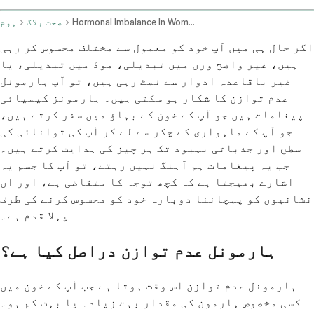
Hormonal Imbalance In Women Symptoms And Recommendations
صحت بلاگ
ہوم
اگر حال ہی میں آپ خود کو معمول سے مختلف محسوس کر رہی
ہیں، غیر واضح وزن میں تبدیلی، موڈ میں تبدیلی، یا
غیر باقاعدہ ادوار سے نمٹ رہی ہیں، تو آپ ہارمونل
عدم توازن کا شکار ہو سکتی ہیں۔ ہارمونز کیمیائی
پیغامات ہیں جو آپ کے خون کے بہاؤ میں سفر کرتے ہیں،
جو آپ کے ماہواری کے چکر سے لے کر آپ کی توانائی کی
سطح اور جذباتی بہبود تک ہر چیز کی ہدایت کرتے ہیں۔
جب یہ پیغامات ہم آہنگ نہیں رہتے، تو آپ کا جسم یہ
اشارے بھیجتا ہے کہ کچھ توجہ کا متقاضی ہے، اور ان
نشانیوں کو پہچاننا دوبارہ خود کو محسوس کرنے کی طرف
پہلا قدم ہے۔
ہارمونل عدم توازن دراصل کیا ہے؟
ہارمونل عدم توازن اس وقت ہوتا ہے جب آپ کے خون میں
کسی مخصوص ہارمون کی مقدار بہت زیادہ یا بہت کم ہو۔