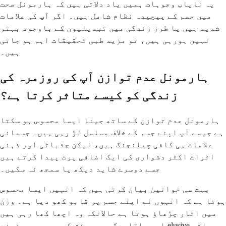
یہ نایاب وجوہات ہمیں یاد دلاتی ہیں کہ ہارمونل صحت
میں جسم کے پیچیدہ نظام شامل ہیں۔ اگر آپ کی علامات
شدید ہیں یا طرز زندگی میں تبدیلیوں کے باوجود بہتر
نہیں ہورہی ہیں، تو مزید طبی تحقیقات اہم ہو جاتی
ہیں۔
ہارمونل عدم توازن آپ کی روزمرہ کی
زندگی کو کیسے متاثر کرتا ہے؟
ہارمونل عدم توازن کے ساتھ جینا ایسا محسوس ہو سکتا
ہے جیسے آپ اپنے جسم کے خلاف مسلسل لڑ رہی ہیں۔ جسمانی
علامات ہی کافی چیلنجنگ ہیں، لیکن جذباتی اور ذہنی
اثرات اکثر دشواری کی ایک اضافی پرت پیدا کرتے ہیں
جسے دوسرے شاید دیکھ یا سمجھ نہ سکیں۔
بہت سی خواتین بیان کرتی ہیں کہ انہیں ایسا محسوس
ہوتا ہے کہ انہوں نے اپنے جسم پر قابو کھو دیا ہے۔ وزن
میں اتار چڑھاؤ ہوتا ہے حالانکہ وہ اچھا کھا رہی ہیں
اور باقاعدگی سے ورزش کر رہی ہیں۔ نیند elusive ہو جاتی