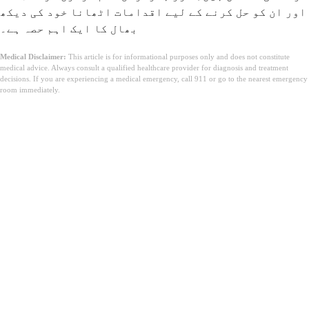
اور ان کو حل کرنے کے لیے اقدامات اٹھانا خود کی دیکھ
بھال کا ایک اہم حصہ ہے۔
Medical Disclaimer:
This article is for informational purposes only and does not constitute
medical advice. Always consult a qualified healthcare provider for diagnosis and treatment
decisions. If you are experiencing a medical emergency, call 911 or go to the nearest emergency
room immediately.