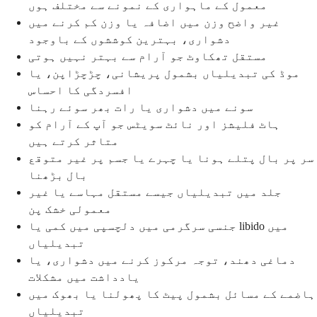
معمول کے ماہواری کے نمونے سے مختلف ہوں
غیر واضح وزن میں اضافہ یا وزن کم کرنے میں
دشواری، بہترین کوششوں کے باوجود
مستقل تھکاوٹ جو آرام سے بہتر نہیں ہوتی
موڈ کی تبدیلیاں بشمول پریشانی، چڑچڑاپن، یا
افسردگی کا احساس
سونے میں دشواری یا رات بھر سوئے رہنا
ہاٹ فلیشز اور نائٹ سویٹس جو آپ کے آرام کو
متاثر کرتے ہیں
سر پر بال پتلے ہونا یا چہرے یا جسم پر غیر متوقع
بال بڑھنا
جلد میں تبدیلیاں جیسے مستقل مہاسے یا غیر
معمولی خشک پن
جنسی سرگرمی میں دلچسپی میں کمی یا libido میں
تبدیلیاں
دماغی دھند، توجہ مرکوز کرنے میں دشواری، یا
یادداشت میں مشکلات
ہاضمے کے مسائل بشمول پیٹ کا پھولنا یا بھوک میں
تبدیلیاں