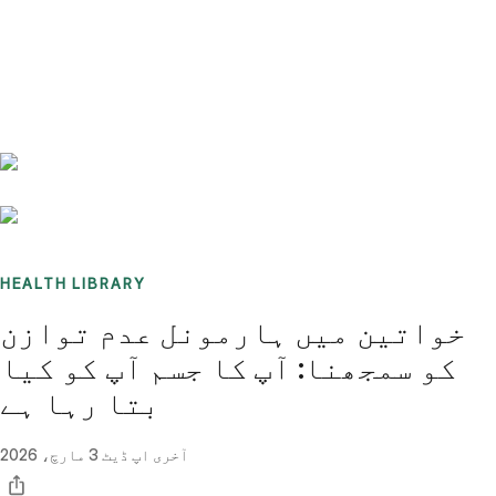
Benchmarks
Stories
FAQ
Sign up / Log in
HEALTH LIBRARY
خواتین میں ہارمونل عدم توازن
کو سمجھنا: آپ کا جسم آپ کو کیا
بتا رہا ہے
آخری اپ ڈیٹ
3 مارچ، 2026