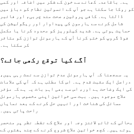
ہے۔ باقاعدہ کھانے سے خون کے شکر میں اضافہ اور کمی
کو روکا جا سکتا ہے جو آپ کے انسولین نظام کو دباؤ میں
ڈالتا ہے۔ کافی پروٹین، صحت مند چربی، اور فائبر
شامل کرنے سے ہارمون کی پیداوار اور ریگولیشن کی
حمایت ہوتی ہے۔ شدید کیلوریز کو محدود کرنا یا مکمل
فوڈ گروپ کو ختم کرنا آپ کے ہارمونل توازن کو متاثر
کر سکتا ہے۔
آگے کیا توقع رکھی جائے؟
یہ سمجھنا کہ آپ ہارمونل عدم توازن سے نمٹ رہی ہیں،
دراصل ایک مثبت قدم ہے۔ اس کا مطلب ہے کہ آپ کی علامات
کی ایک وضاحت ہے اور، اس سے بھی اہم بات یہ ہے کہ مؤثر
علاج موجود ہیں۔ بہت سی خواتین اپنی مخصوص ہارمونل
مسائل کی شناخت اور انہیں حل کرنے کے بعد نمایاں
راحت پاتی ہیں۔
بحالی کے ٹائم لائنز وجہ اور علاج کے نقطہ نظر پر منحصر
ہوتے ہیں۔ کچھ خواتین علاج شروع کرنے کے چند ہفتوں کے