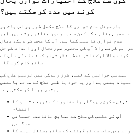
کون سے علاج کے اختیارات توازن بحال
کرنے میں مدد کر سکتے ہیں؟
ہارمونل عدم توازن کا علاج مکمل طور پر اس بات پر
منحصر ہوتا ہے کہ کون سے ہارمون متاثر ہوتے ہیں اور
عدم توازن کا سبب کیا ہے۔ آپ کا صحت کی دیکھ بھال
فراہم کرنے والا آپ کی مخصوص صورتحال اور اہداف کو حل
کرنے والا ایک ذاتی نقطہ نظر تیار کرنے کے لیے آپ کے
ساتھ کام کرے گا۔
بہت سی خواتین کے لیے، طرز زندگی میں ترمیم علاج کی
بنیاد بنتی ہے اور یہ خود یا طبی علاج کے ساتھ بامعنی
بہتری پیدا کر سکتی ہے۔
ذہنی سکون، یوگا، یا مشاورت کے ذریعے تناؤ کا
انتظام
آپ کی فٹنس کی سطح کے مطابق باقاعدہ جسمانی
سرگرمی
رات میں سات سے نو گھنٹے کے ساتھ مستقل نیند کا