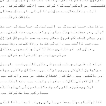
تکنیکیں جو آپ کے لیے کام کرتی ہیں ان کو تلاش کرنا اور
ان کو باقاعدگی سے عمل کرنا آپ کی ہارمونل صحت کی
حفاظت کرتا ہے۔
باقاعدہ جسمانی سرگرمی انسولین کی حساسیت کی حمایت
کرتی ہے، صحت مند وزن برقرار رکھنے میں مدد کرتی ہے،
اور بہتر نیند کو فروغ دیتی ہے، یہ سب ہارمونل توازن
میں حصہ ڈالتے ہیں۔ آپ کو شدید ورزش کی ضرورت نہیں
ہے۔ زیادہ تر دن تیس منٹ تک تیز چلنے جیسی معتدل
سرگرمی اہم فوائد فراہم کرتی ہے۔
نیند کو خاص توجہ کی ضرورت ہے کیونکہ بہت سے ہارمون
سرکیڈین تال کی پیروی کرتے ہیں۔ مستقل وقت پر سونے
اور جاگنے، یہاں تک کہ اختتام ہفتہ پر بھی، آپ کے جسم
کو ان قدرتی تال کو برقرار رکھنے میں مدد کرتا ہے۔
ایک پرسکون، تاریک سونے کا ماحول آپ کی نیند کے
معیار کی حمایت کرتا ہے۔
غذائیت ہارمونل صحت میں ایک پیچیدہ کردار ادا کرتی