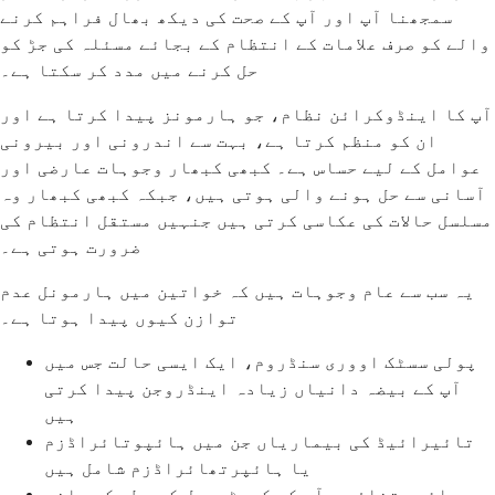
سمجھنا آپ اور آپ کے صحت کی دیکھ بھال فراہم کرنے
والے کو صرف علامات کے انتظام کے بجائے مسئلہ کی جڑ کو
حل کرنے میں مدد کر سکتا ہے۔
آپ کا اینڈوکرائن نظام، جو ہارمونز پیدا کرتا ہے اور
ان کو منظم کرتا ہے، بہت سے اندرونی اور بیرونی
عوامل کے لیے حساس ہے۔ کبھی کبھار وجوہات عارضی اور
آسانی سے حل ہونے والی ہوتی ہیں، جبکہ کبھی کبھار وہ
مسلسل حالات کی عکاسی کرتی ہیں جنہیں مستقل انتظام کی
ضرورت ہوتی ہے۔
یہ سب سے عام وجوہات ہیں کہ خواتین میں ہارمونل عدم
توازن کیوں پیدا ہوتا ہے۔
پولی سسٹک اووری سنڈروم، ایک ایسی حالت جس میں
آپ کے بیضہ دانیاں زیادہ اینڈروجن پیدا کرتی
ہیں
تائیرائیڈ کی بیماریاں جن میں ہائپوتائراڈزم
یا ہائپرتھائراڈزم شامل ہیں
دائمی تناؤ جو آپ کے کورٹیسول کی سطح کو بلند