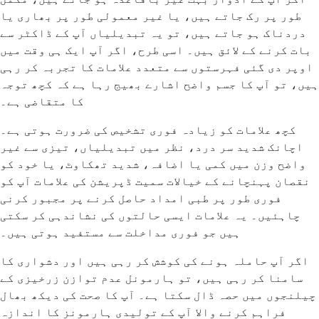
طور پر رک جاتے ہیں، یا غیر معمولی طور پر بھاری یا
دردناک ہو جاتے ہیں، تو یہ تبدیلیاں آپ کے ڈاکٹر سے
بات کرنے کے لائق ہیں۔ اسی طرح، اگر آپ ایک ہی وقت میں
اوپر دی گئی فہرستوں سے متعدد علامات کا تجربہ کر رہی
ہیں، تو آپ کا جسم واضح اشارے بھیج رہا ہے کہ کچھ توجہ
کا متقاضی ہے۔
کچھ علامات کو زیادہ فوری تشخیص کی ضرورت ہوتی ہے۔
اچانک شدید سر درد، نظر میں تبدیلیاں، تیزی سے غیر
واضح وزن میں کمی یا اضافہ، شدید تھکاوٹ، یا خود کو
نقصان پہنچانے کے خیالات سمیت ڈپریشن کی علامات آپ کو
فوری طور پر طبی امداد حاصل کرنے پر مجبور کرنی
چاہئیں۔ یہ علامات ایسی حالتوں کی نشاندہی کر سکتی
ہیں جو فوری مداخلت سے مستفید ہوتی ہیں۔
اگر آپ حاملہ ہونے کی کوشش کر رہی ہیں اور دشواری کا
سامنا کر رہی ہیں، تو ہارمونل عدم توازن زرخیزی کے
چیلنجوں میں حصہ ڈال سکتا ہے۔ آپ کا صحت کی دیکھ بھال
فراہم کرنے والا آپ کے تولیدی ہارمونز کا اندازہ