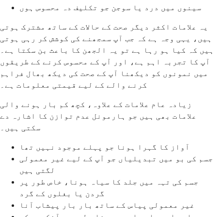
سینوں میں درد یا سوجن جو تکلیف دہ محسوس ہوں
یہ علامات اکثر دیگر صحت کے حالات کے ساتھ مشترک ہوتی
ہیں، یہی وجہ ہے کہ جب آپ سمجھنے کی کوشش کر رہی ہوتی
ہیں کہ کیا ہو رہا ہے تو یہ الجھن کا باعث بن سکتا ہے۔
آپ کا تجربہ اہم ہے، اور آپ کے محسوس کرنے کے طریقوں
میں نمونوں کو دیکھنا آپ کے صحت کی دیکھ بھال فراہم
کرنے والے کے لیے قیمتی معلومات ہے۔
زیادہ عام علامات کے علاوہ، کچھ کم بار ہونے والی
علامات بھی ہیں جو ہارمونل عدم توازن کا اشارہ دے
سکتی ہیں۔
آواز کا گہرا ہونا جو پہلے موجود نہیں تھا
جسم کی بو میں تبدیلیاں جو آپ کے لیے غیر معمولی
لگتی ہیں
جسم کی تہہ میں جلد کا سیاہ ہونا، خاص طور پر
گردن یا بغلوں کے گرد
غیر معمولی پیاس کے ساتھ بار بار پیشاب آنا
بھار یا سوجا ہوا چہرہ، خاص طور پر آنکھوں کے