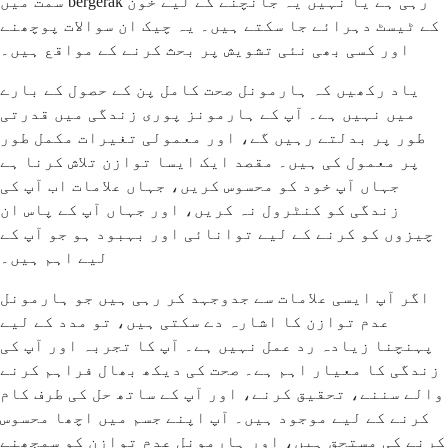
سمت میں bergerak رہی ہے یا نہیں یہ جانچنے کے لیے خون
کے ٹیسٹ دہرائے جا سکتے ہیں۔ یہ چیک ان سوالات پوچھنے
اور کسی بھی نئی تشویش پر بحث کرنے کے مواقع ہیں۔
یاد رکھیں کہ ہارمونل صحت کامل پن کے حصول کے بارے
میں نہیں ہے۔ آپ کے ہارمونز پوری زندگی میں قدرتی
طور پر بدلتے رہیں گے، اور معمولی تغیرات مکمل طور
پر معمول کی ہیں۔ مقصد ایک ایسا توازن تلاش کرنا ہے
جہاں آپ خود کو محسوس کریں، جہاں علامات اب آپ کی
زندگی کو کنٹرول نہ کریں، اور جہاں آپ کے پاس ان
چیزوں کو کرنے کے لیے توانائی اور بہبود ہو جو آپ کے
لیے اہم ہیں۔
اگر آپ ایسی علامات سے جدوجہد کر رہی ہیں جو ہارمونل
عدم توازن کا اشارہ دے سکتی ہیں، تو مدد کے لیے
پہنچنا زیادہ رد عمل نہیں ہے۔ آپ کا تجربہ اور آپ کی
زندگی کا معیار اہم ہے۔ صحت کی دیکھ بھال فراہم کرنے
والے سننے، تحقیق کرنے، اور آپ کے ساتھ حل کی طرف کام
کرنے کے لیے موجود ہیں۔ آپ اپنے جسم میں اچھا محسوس
کرنے کی مستحق ہیں، اور ہارمونل عدم توازن کو سمجھنے