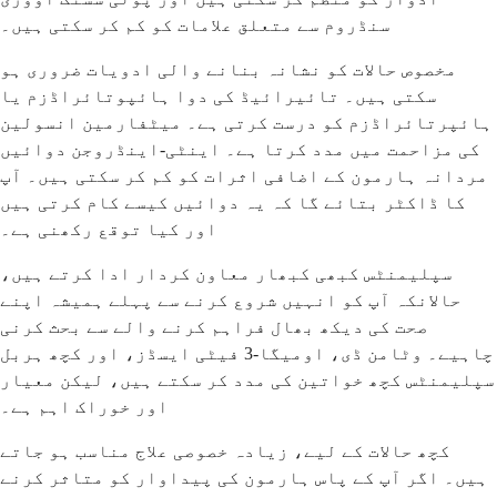
سنڈروم سے متعلق علامات کو کم کر سکتی ہیں۔
مخصوص حالات کو نشانہ بنانے والی ادویات ضروری ہو
سکتی ہیں۔ تائیرائیڈ کی دوا ہائپوتائراڈزم یا
ہائپرتائراڈزم کو درست کرتی ہے۔ میٹفارمین انسولین
کی مزاحمت میں مدد کرتا ہے۔ اینٹی-اینڈروجن دوائیں
مردانہ ہارمون کے اضافی اثرات کو کم کر سکتی ہیں۔ آپ
کا ڈاکٹر بتائے گا کہ یہ دوائیں کیسے کام کرتی ہیں
اور کیا توقع رکھنی ہے۔
سپلیمنٹس کبھی کبھار معاون کردار ادا کرتے ہیں،
حالانکہ آپ کو انہیں شروع کرنے سے پہلے ہمیشہ اپنے
صحت کی دیکھ بھال فراہم کرنے والے سے بحث کرنی
چاہیے۔ وٹامن ڈی، اومیگا-3 فیٹی ایسڈز، اور کچھ ہربل
سپلیمنٹس کچھ خواتین کی مدد کر سکتے ہیں، لیکن معیار
اور خوراک اہم ہے۔
کچھ حالات کے لیے، زیادہ خصوصی علاج مناسب ہو جاتے
ہیں۔ اگر آپ کے پاس ہارمون کی پیداوار کو متاثر کرنے