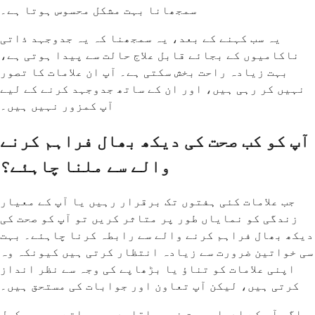
سمجھانا بہت مشکل محسوس ہوتا ہے۔
یہ سب کہنے کے بعد، یہ سمجھنا کہ یہ جدوجہد ذاتی
ناکامیوں کے بجائے قابل علاج حالت سے پیدا ہوتی ہے،
بہت زیادہ راحت بخش سکتی ہے۔ آپ ان علامات کا تصور
نہیں کر رہی ہیں، اور ان کے ساتھ جدوجہد کرنے کے لیے
آپ کمزور نہیں ہیں۔
آپ کو کب صحت کی دیکھ بھال فراہم کرنے
والے سے ملنا چاہئے؟
جب علامات کئی ہفتوں تک برقرار رہیں یا آپ کے معیار
زندگی کو نمایاں طور پر متاثر کریں تو آپ کو صحت کی
دیکھ بھال فراہم کرنے والے سے رابطہ کرنا چاہئے۔ بہت
سی خواتین ضرورت سے زیادہ انتظار کرتی ہیں کیونکہ وہ
اپنی علامات کو تناؤ یا بڑھاپے کی وجہ سے نظر انداز
کرتی ہیں، لیکن آپ تعاون اور جوابات کی مستحق ہیں۔
اگر آپ کے ادوار بہت غیر باقاعدہ ہو جاتے ہیں، مکمل