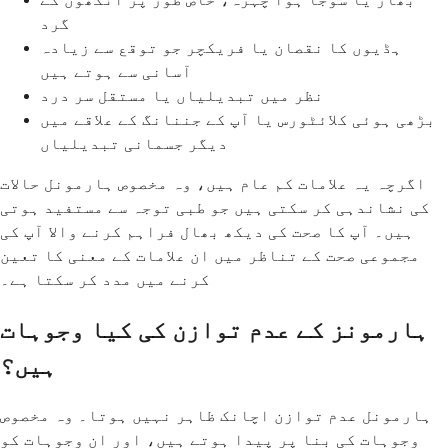
گرد
ہڈیوں کا نقصان یا فریکچر جو توقع سے زیادہ
آسانی سے ہوتے ہیں
نظر میں تبدیلیاں یا مستقل سر درد
بڑھی ہوئی کلائٹورس یا آپ کے جننانگ کے علاقے میں
دیگر جسمانی تبدیلیاں
اگرچہ یہ علامات کم عام ہیں، وہ مخصوص ہارمونل حالات
کی نشاندہی کر سکتی ہیں جو طبی توجہ سے مستفید ہوتی
ہیں۔ آپ کا صحت کی دیکھ بھال فراہم کرنے والا آپ کی
مجموعی صحت کے تناظر میں ان علامات کے معنی کا تعین
کرنے میں مدد کر سکتا ہے۔
ہارمونز کے عدم توازن کی کیا وجوہات
ہیں؟
ہارمونل عدم توازن اچانک ظاہر نہیں ہوتا۔ وہ مخصوص
وجوہات کی بنا پر پیدا ہوتے ہیں، اور ان وجوہات کو