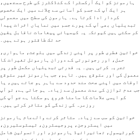
ہارمونز کو ایک آرکسٹرا کے کنڈکٹرز کی طرح سمجھیں،
ہر ایک آپ کے جسم کو آسانی سے چلانے میں ایک مخصوص
کردار ادا کرتا ہے۔ ہارمون کی سطح میں معمولی
تبدیلیاں بھی آپ کے پورے جسم میں نمایاں اثرات پیدا
کر سکتی ہیں کیونکہ یہ کیمیائی پیغامات ناقابل یقین
حد تک طاقتور ہوتے ہیں۔
خواتین فطری طور پر اپنی زندگی میں بلوغت، ماہواری،
حمل، اور رجونورتی کے دوران ہارمونل تغیرات کا
تجربہ کرتی ہیں۔ یہ قدرتی تبدیلیاں مکمل طور پر
معمول کی اور متوقع ہیں۔ تاہم، جب ہارمونز غیر متوقع
اوقات میں اپنی صحت مند حدود سے باہر ہو جاتے ہیں، یا
جب عدم توازن کی مدت معمول سے زیادہ ہو جاتی ہے، تو آپ
کو ایسی علامات کا سامنا شروع ہو سکتا ہے جو آپ کی
روزمرہ کی زندگی کو متاثر کرتی ہیں۔
خواتین کو سب سے زیادہ متاثر کرنے والےعام ہارمونز
میں ایسٹروجن، پروجیسٹرون، ٹیسٹوسٹیرون،
کورٹیسول، تھائیرائیڈ ہارمونز، اور انسولین شامل
ہیں۔ ان میں سے ہر ایک مخصوص کردار ادا کرتا ہے، اور