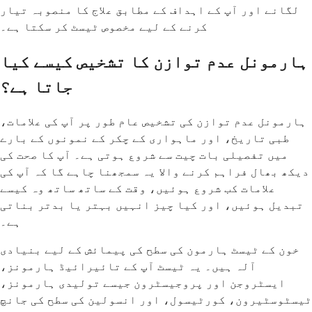
لگانے اور آپ کے اہداف کے مطابق علاج کا منصوبہ تیار
کرنے کے لیے مخصوص ٹیسٹ کر سکتا ہے۔
ہارمونل عدم توازن کا تشخیص کیسے کیا
جاتا ہے؟
ہارمونل عدم توازن کی تشخیص عام طور پر آپ کی علامات،
طبی تاریخ، اور ماہواری کے چکر کے نمونوں کے بارے
میں تفصیلی بات چیت سے شروع ہوتی ہے۔ آپ کا صحت کی
دیکھ بھال فراہم کرنے والا یہ سمجھنا چاہے گا کہ آپ کی
علامات کب شروع ہوئیں، وقت کے ساتھ ساتھ وہ کیسے
تبدیل ہوئیں، اور کیا چیز انہیں بہتر یا بدتر بناتی
ہے۔
خون کے ٹیسٹ ہارمون کی سطح کی پیمائش کے لیے بنیادی
آلہ ہیں۔ یہ ٹیسٹ آپ کے تائیرائیڈ ہارمونز،
ایسٹروجن اور پروجیسٹرون جیسے تولیدی ہارمونز،
ٹیسٹوسٹیرون، کورٹیسول، اور انسولین کی سطح کی جانچ