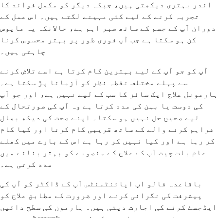
اندر بہتری دیکھتی ہیں، جبکہ دیگر کو مکمل فوائد کا
تجربہ کرنے کے لیے کئی مہینے لگتے ہیں۔ اس عمل کے
دوران آپ کے جسم کے ساتھ صبر اہم ہے، حالانکہ یہ مایوس
کن ہو سکتا ہے جب آپ فوری طور پر بہتر محسوس کرنا
چاہتی ہیں۔
آپ کو جو آپ کے لیے بہترین کام کرتا ہے اسے تلاش کرنے
سے پہلے مختلف نقطہ نظر کو آزمانا پڑ سکتا ہے۔
ہارمونل علاج ایک سائز کا سب کے لیے نہیں ہے، اور جو آپ
کی دوست یا بہن کی مدد کرتا ہے وہ آپ کی صورتحال کے
لیے صحیح حل نہیں ہو سکتا۔ اپنے صحت کی دیکھ بھال
فراہم کرنے والے کے ساتھ قریبی کام کرنا اور کیا کام
کر رہا ہے اور کیا نہیں کر رہا ہے اس کے بارے میں کھلے
عام بات چیت آپ کے علاج کے منصوبے کو بہتر بنانے میں
مدد کرتی ہے۔
باقاعدہ فالو اپ اپائنٹمنٹس آپ کے ڈاکٹر کو آپ کی
پیشرفت کی نگرانی کرنے اور ضرورت کے مطابق علاج کو
ایڈجسٹ کرنے کی اجازت دیتی ہیں۔ ہارمون کی سطح دائیں