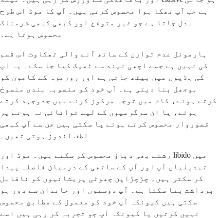
ہے جب آپ تھکا ہوا محسوس کرتی ہیں۔ آپ کا موڈ اس طرح
بدل جاتا ہے جو غیر متوقع اور کبھی کبھی شرمناک
محسوس ہوتا ہے۔
ہارمونل عدم توازن کے ساتھ آنے والی تھکاوٹ اس قسم
کی نہیں ہے جسے اچھی نیند سے ٹھیک کیا جا سکے۔ یہ آپ
کی ہڈیوں میں بیٹھ جاتی ہے اور روزمرہ کے کاموں کو
بوجھل بنا دیتی ہے۔ آپ خود کو منصوبہ بندی منسوخ
کرتے ہوئے، کام میں توجہ مرکوز کرنے میں جدوجہد کرتے
ہوئے، یا ان سرگرمیوں کے لیے توانائی نہ ہونے پر
قصوروار محسوس کرتے ہوئے پا سکتی ہیں جن سے آپ کبھی
لطف اندوز ہوتی تھیں۔
رشتے بھی دباؤ محسوس کر سکتے ہیں۔ موڈ اور libido میں
تبدیلیاں آپ اور آپ کے ساتھی کے درمیان فاصلہ پیدا
کر سکتی ہیں۔ چڑچڑاپن چھوٹی پریشانیوں کو ناقابل
برداشت بنا سکتا ہے۔ آپ دوستوں اور خاندان سے دور ہو
سکتی ہیں کیونکہ آپ خود کو معمول کے مطابق محسوس
نہیں کرتیں یا کیونکہ آپ جو تجربہ کر رہی ہیں اسے