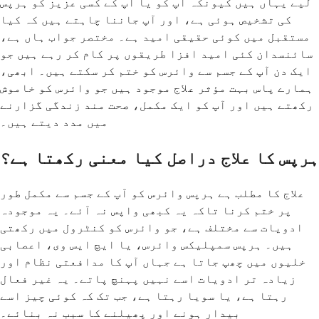
لیے یہاں ہیں کیونکہ آپ کو یا آپ کے کسی عزیز کو ہرپس
کی تشخیص ہوئی ہے، اور آپ جاننا چاہتے ہیں کہ کیا
مستقبل میں کوئی حقیقی امید ہے۔ مختصر جواب ہاں ہے،
سائنسدان کئی امید افزا طریقوں پر کام کر رہے ہیں جو
ایک دن آپ کے جسم سے وائرس کو ختم کر سکتے ہیں۔ ابھی،
ہمارے پاس بہت مؤثر علاج موجود ہیں جو وائرس کو خاموش
رکھتے ہیں اور آپ کو ایک مکمل، صحت مند زندگی گزارنے
میں مدد دیتے ہیں۔
ہرپس کا علاج دراصل کیا معنی رکھتا ہے؟
علاج کا مطلب ہے ہرپس وائرس کو آپ کے جسم سے مکمل طور
پر ختم کرنا تاکہ یہ کبھی واپس نہ آئے۔ یہ موجودہ
ادویات سے مختلف ہے، جو وائرس کو کنٹرول میں رکھتی
ہیں۔ ہرپس سمپلیکس وائرس، یا ایچ ایس وی، اعصابی
خلیوں میں چھپ جاتا ہے جہاں آپ کا مدافعتی نظام اور
زیادہ تر ادویات اسے نہیں پہنچ پاتے۔ یہ غیر فعال
رہتا ہے، یا سویا رہتا ہے، جب تک کہ کوئی چیز اسے
بیدار ہونے اور پھیلنے کا سبب نہ بنائے۔