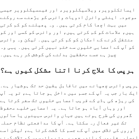
ایسائکلوویر، ویلاسیکلوویر، اور فیمسیکلوویر جیسی
موجودہ اینٹی وائرل ادویات وائرس کو بڑھنے سے روکنے
میں بہت اچھا کام کرتی ہیں۔ وہ پھیلنے کو کم کرتی
ہیں، علامات کو کم کرتی ہیں، اور وائرس کو کسی اور کو
منتقل کرنے کے امکان کو کم کرتی ہیں۔ لیکن وہ وائرس
کو آپ کے اعصابی خلیوں سے ختم نہیں کرتی ہیں۔ یہی وہ
چیز ہے جسے محققین بدلنے کی کوشش کر رہے ہیں۔
ہرپس کا علاج کرنا اتنا مشکل کیوں ہے؟
ہرپس وائرس چھپانے میں ناقابل یقین حد تک ہوشیار ہے۔
ایک بار جب یہ آپ کے جسم میں داخل ہو جاتا ہے، تو یہ آپ
کی ریڑھ کی ہڈی کے قریب اعصابی خلیوں تک سفر کرتا ہے
اور وہاں آباد ہو جاتا ہے۔ یہ اعصابی خلیے محفوظ
گھروں کی طرح ہوتے ہیں جہاں وائرس مہینوں یا سالوں
تک غیر فعال رہ سکتا ہے۔ آپ کا مدافعتی نظام حملہ
آوروں کی تلاش میں آپ کے جسم کا گشت کرتا ہے، لیکن اسے
اعصابی خلیوں کے اندر چھپے ہوئے وائرسوں کو تلاش کرنے