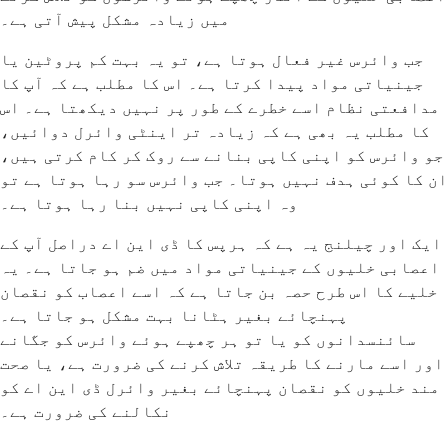
میں زیادہ مشکل پیش آتی ہے۔
جب وائرس غیر فعال ہوتا ہے، تو یہ بہت کم پروٹین یا
جینیاتی مواد پیدا کرتا ہے۔ اس کا مطلب ہے کہ آپ کا
مدافعتی نظام اسے خطرے کے طور پر نہیں دیکھتا ہے۔ اس
کا مطلب یہ بھی ہے کہ زیادہ تر اینٹی وائرل دوائیں،
جو وائرس کو اپنی کاپی بنانے سے روک کر کام کرتی ہیں،
ان کا کوئی ہدف نہیں ہوتا۔ جب وائرس سو رہا ہوتا ہے تو
وہ اپنی کاپی نہیں بنا رہا ہوتا ہے۔
ایک اور چیلنج یہ ہے کہ ہرپس کا ڈی این اے دراصل آپ کے
اعصابی خلیوں کے جینیاتی مواد میں ضم ہو جاتا ہے۔ یہ
خلیے کا اس طرح حصہ بن جاتا ہے کہ اسے اعصاب کو نقصان
پہنچائے بغیر ہٹانا بہت مشکل ہو جاتا ہے۔
سائنسدانوں کو یا تو ہر چھپے ہوئے وائرس کو جگانے
اور اسے مارنے کا طریقہ تلاش کرنے کی ضرورت ہے، یا صحت
مند خلیوں کو نقصان پہنچائے بغیر وائرل ڈی این اے کو
نکالنے کی ضرورت ہے۔