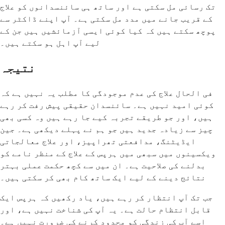
تک رسائی مل سکتی ہے اور ساتھ ہی سائنسدانوں کو علاج
کے قریب جانے میں مدد مل سکتی ہے۔ آپ اپنے ڈاکٹر سے
پوچھ سکتے ہیں کہ کیا کوئی ایسی آزمائشیں ہیں جن کے
لیے آپ اہل ہو سکتے ہیں۔
نتیجہ
فی الحال علاج کی عدم موجودگی کا مطلب یہ نہیں ہے کہ
کوئی امید نہیں ہے۔ سائنسدان حقیقی پیش رفت کر رہے
ہیں، اور جو طریقے تجربہ کیے جا رہے ہیں وہ کسی بھی
چیز سے زیادہ جدید ہیں جو ہم نے پہلے دیکھی ہے۔ جین
ایڈیٹنگ، مدافعتی تھراپیز، اور علاج معالجاتی
ویکسینوں میں سبھی میں ہرپس کے علاج کے منظر نامے کو
بدلنے کی صلاحیت ہے۔ ان میں سے کچھ حکمت عملی بہتر
نتائج دینے کے لیے ایک ساتھ کام بھی کر سکتی ہیں۔
جب تک آپ انتظار کر رہے ہیں، یاد رکھیں کہ ہرپس ایک
قابل انتظام حالت ہے۔ یہ آپ کی شناخت نہیں ہے، اور
اسے آپ کی زندگی کو محدود کرنے کی ضرورت نہیں ہے۔