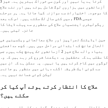
کرتا ہے یا نہیں اور کون سی خوراک بہترین ہے۔ فیز 3
آزمائشوں میں ہزاروں لوگ شامل ہوتے ہیں اور نئے علاج
کا موجودہ اختیارات سے موازنہ کیا جاتا ہے۔ ہر مرحلے
میں کئی سال لگ سکتے ہیں۔ اس کے بعد، FDA جیسی
ریگولیٹری ایجنسیاں علاج کی منظوری سے پہلے ڈیٹا کا
جائزہ لیتی ہیں۔
جین ایڈیٹنگ تھراپیز اور علاج معالجاتی ویکسینیں فی
الحال جانچ کے ابتدائی مراحل میں ہیں۔ کچھ مدافعتی
بنیاد والے علاج فیز 2 آزمائشوں تک پہنچ چکے ہیں، جس
کا مطلب ہے کہ محققین یہ دیکھنا شروع کر رہے ہیں کہ وہ
لوگوں میں کام کرتے ہیں یا نہیں۔ یہ ممکن ہے کہ ان میں
سے کوئی ایک طریقہ اگلے دہائی میں منظور ہو جائے،
لیکن کوئی ضمانت نہیں ہے۔
علاج کا انتظار کرتے ہوئے آپ کیا کر
سکتے ہیں؟
فی الحال ہرپس کے ساتھ زندگی گزارنے کا مطلب یہ نہیں