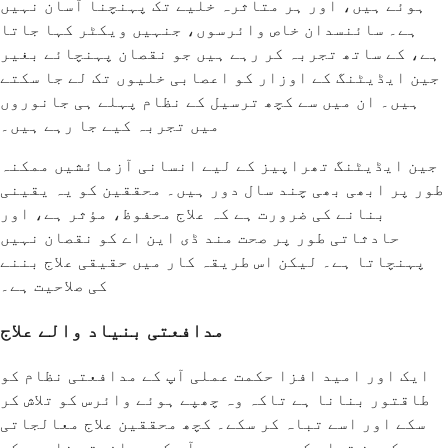
ہوئے ہیں، اور ہر متاثرہ خلیے تک پہنچنا آسان نہیں
ہے۔ سائنسدان خاص وائرسوں، جنہیں ویکٹر کہا جاتا
ہے، کے ساتھ تجربہ کر رہے ہیں جو نقصان پہنچائے بغیر
جین ایڈیٹنگ کے اوزار کو اعصابی خلیوں تک لے جا سکتے
ہیں۔ ان میں سے کچھ ترسیل کے نظام پہلے ہی جانوروں
میں تجربہ کیے جا رہے ہیں۔
جین ایڈیٹنگ تھراپیز کے لیے انسانی آزمائشیں ممکنہ
طور پر ابھی بھی چند سال دور ہیں۔ محققین کو یہ یقینی
بنانے کی ضرورت ہے کہ علاج محفوظ، مؤثر ہے، اور
حادثاتی طور پر صحت مند ڈی این اے کو نقصان نہیں
پہنچاتا ہے۔ لیکن اس طریقہ کار میں حقیقی علاج بننے
کی صلاحیت ہے۔
مدافعتی بنیاد والے علاج
ایک اور امید افزا حکمت عملی آپ کے مدافعتی نظام کو
طاقتور بنانا ہے تاکہ وہ چھپے ہوئے وائرس کو تلاش کر
سکے اور اسے تباہ کر سکے۔ کچھ محققین علاج معالجاتی
ویکسین تیار کر رہے ہیں جو آپ کے مدافعتی خلیوں کو