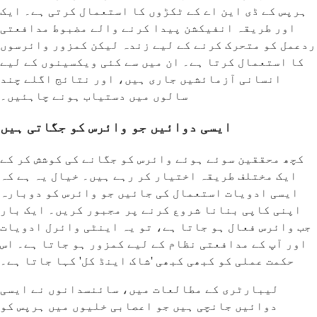
ہرپس کے ڈی این اے کے ٹکڑوں کا استعمال کرتی ہے۔ ایک
اور طریقہ انفیکشن پیدا کرنے والے مضبوط مدافعتی
ردعمل کو متحرک کرنے کے لیے زندہ لیکن کمزور وائرسوں
کا استعمال کرتا ہے۔ ان میں سے کئی ویکسینوں کے لیے
انسانی آزمائشیں جاری ہیں، اور نتائج اگلے چند
سالوں میں دستیاب ہونے چاہئیں۔
ایسی دوائیں جو وائرس کو جگاتی ہیں
کچھ محققین سوئے ہوئے وائرس کو جگانے کی کوشش کر کے
ایک مختلف طریقہ اختیار کر رہے ہیں۔ خیال یہ ہے کہ
ایسی ادویات استعمال کی جائیں جو وائرس کو دوبارہ
اپنی کاپی بنانا شروع کرنے پر مجبور کریں۔ ایک بار
جب وائرس فعال ہو جاتا ہے، تو یہ اینٹی وائرل ادویات
اور آپ کے مدافعتی نظام کے لیے کمزور ہو جاتا ہے۔ اس
حکمت عملی کو کبھی کبھی 'شاک اینڈ کل' کہا جاتا ہے۔
لیبارٹری کے مطالعات میں، سائنسدانوں نے ایسی
دوائیں جانچی ہیں جو اعصابی خلیوں میں ہرپس کو