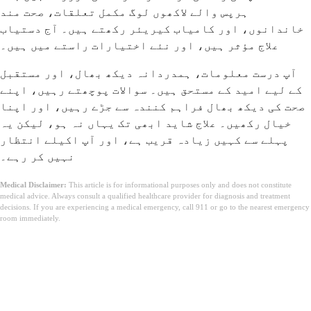
ہرپس والے لاکھوں لوگ مکمل تعلقات، صحت مند
خاندانوں، اور کامیاب کیریئر رکھتے ہیں۔ آج دستیاب
علاج مؤثر ہیں، اور نئے اختیارات راستے میں ہیں۔
آپ درست معلومات، ہمدردانہ دیکھ بھال، اور مستقبل
کے لیے امید کے مستحق ہیں۔ سوالات پوچھتے رہیں، اپنے
صحت کی دیکھ بھال فراہم کنندہ سے جڑے رہیں، اور اپنا
خیال رکھیں۔ علاج شاید ابھی تک یہاں نہ ہو، لیکن یہ
پہلے سے کہیں زیادہ قریب ہے، اور آپ اکیلے انتظار
نہیں کر رہے۔
Medical Disclaimer:
This article is for informational purposes only and does not constitute
medical advice. Always consult a qualified healthcare provider for diagnosis and treatment
decisions. If you are experiencing a medical emergency, call 911 or go to the nearest emergency
room immediately.