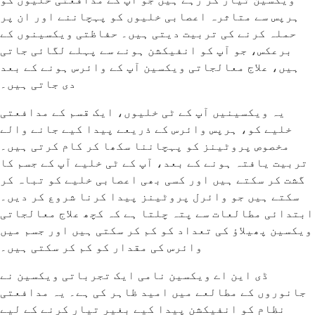
ہرپس سے متاثرہ اعصابی خلیوں کو پہچاننے اور ان پر
حملہ کرنے کی تربیت دیتی ہیں۔ حفاظتی ویکسینوں کے
برعکس، جو آپ کو انفیکشن ہونے سے پہلے لگائی جاتی
ہیں، علاج معالجاتی ویکسین آپ کے وائرس ہونے کے بعد
دی جاتی ہیں۔
یہ ویکسینیں آپ کے ٹی خلیوں، ایک قسم کے مدافعتی
خلیے کو، ہرپس وائرس کے ذریعے پیدا کیے جانے والے
مخصوص پروٹینز کو پہچاننا سکھا کر کام کرتی ہیں۔
تربیت یافتہ ہونے کے بعد، آپ کے ٹی خلیے آپ کے جسم کا
گشت کر سکتے ہیں اور کسی بھی اعصابی خلیے کو تباہ کر
سکتے ہیں جو وائرل پروٹینز پیدا کرنا شروع کر دیں۔
ابتدائی مطالعات سے پتہ چلتا ہے کہ کچھ علاج معالجاتی
ویکسین پھیلاؤ کی تعداد کو کم کر سکتی ہیں اور جسم میں
وائرس کی مقدار کو کم کر سکتی ہیں۔
ڈی این اے ویکسین نامی ایک تجرباتی ویکسین نے
جانوروں کے مطالعے میں امید ظاہر کی ہے۔ یہ مدافعتی
نظام کو انفیکشن پیدا کیے بغیر تیار کرنے کے لیے