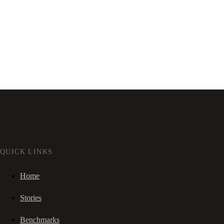
QUICK LINKS
Home
Stories
Benchmarks