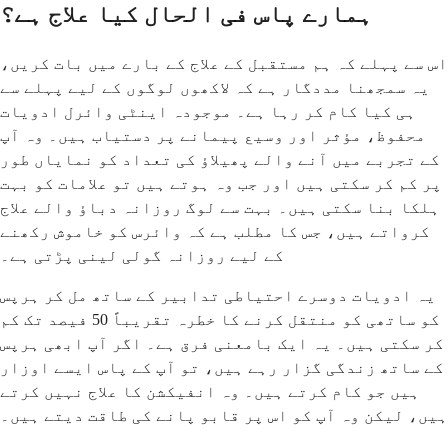
ہمارے پاس فی الحال کیا علاج ہے؟
اس سے پہلے کہ ہم مستقبل کے علاج کے بارے میں بات کریں،
یہ سمجھنا مددگار ہے کہ لاکھوں لوگوں کے لیے پہلے سے
ہی کیا کام کر رہا ہے۔ موجودہ اینٹی وائرل ادویات
محفوظ، مؤثر اور وسیع پیمانے پر دستیاب ہیں۔ وہ آپ
کے تجربے میں آنے والے پھیلاؤ کی تعداد کو نمایاں طور
پر کم کر سکتی ہیں اور جب وہ ہوتے ہیں تو علامات کو بہت
ہلکا بنا سکتی ہیں۔ بہت سے لوگ روزانہ دباؤ والے علاج
کرواتے ہیں، جس کا مطلب ہے کہ وائرس کو خاموش رکھنے
کے لیے روزانہ گولی لینی پڑتی ہے۔
یہ ادویات دوسرے احتیاطی تدابیر کے ساتھ مل کر ہرپس
کو ساتھی کو منتقل کرنے کا خطرہ تقریباً 50 فیصد تک کم
کر سکتی ہیں۔ یہ ایک بامعنی فرق ہے۔ اگر آپ ابھی ہرپس
کے ساتھ زندگی گزار رہے ہیں، تو آپ کے پاس ایسے اوزار
ہیں جو کام کرتے ہیں۔ وہ انفیکشن کا علاج نہیں کرتے
ہیں، لیکن وہ آپ کو اس پر قابو پانے کی طاقت دیتے ہیں۔