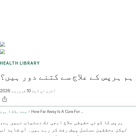
Benchmarks
Stories
FAQ
Sign up / Log in
HEALTH LIBRARY
ہم ہرپس کے علاج سے کتنے دور ہیں؟
آخری اپ ڈیٹ
10 فروری، 2026
How Far Away Is A Cure For Herpes
صحت بلاگ
ہوم
ہرپس کا کوئی حقیقی علاج ابھی تک دستیاب نہیں ہے،
لیکن محققین مسلسل پیش رفت کر رہے ہیں۔ آپ شاید اس