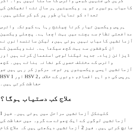
کریں گی جنہیں کبھی وائرس کا سامنا نہیں ہوا۔ اگر
کامیاب ہوئیں، تو یہ ویکسینیں ہر سال نئے انفیکشن کی
تعداد کو نمایاں طور پر کم کر سکتی ہیں۔
ہرپس ویکسین تیار کرنا چیلنج رہا ہے کیونکہ وائرس
مدافعتی نظام سے بچنے میں بہت اچھا ہے۔ پچھلی ویکسین
آزمائشیں کامیاب نہیں ہوئی ہیں، لیکن سائنسدانوں نے
ان کوششوں سے بہت کچھ سیکھا ہے۔ نئے ویکسین کے
ڈیزائن زیادہ جدید ٹیکنالوجی استعمال کرتے ہیں اور
وائرس کے مختلف حصوں کو نشانہ بناتے ہیں۔ کچھ
آزمائشیں ایسی ویکسینوں پر توجہ مرکوز کر رہی ہیں جو
HSV 1 اور HSV 2، ہرپس کی دو اہم اقسام، دونوں کے خلاف
حفاظت کرتی ہیں۔
علاج کب دستیاب ہوگا؟
کلینکل آزمائشیں مراحل میں ہوتی ہیں۔ فیز 1
آزمائشیں لوگوں کے ایک چھوٹے سے گروہ میں حفاظت کی
جانچ کرتی ہیں۔ فیز 2 آزمائشیں دیکھتی ہیں کہ علاج کام