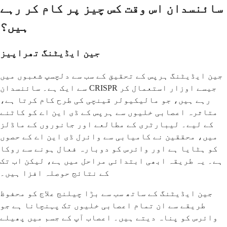
سائنسدان اس وقت کس چیز پر کام کر رہے
ہیں؟
جین ایڈیٹنگ تھراپیز
جین ایڈیٹنگ ہرپس کے تحقیق کے سب سے دلچسپ شعبوں میں
سے ایک ہے۔ سائنسدان CRISPR جیسے اوزار استعمال کر
رہے ہیں، جو مالیکیولر قینچی کی طرح کام کرتا ہے،
متاثرہ اعصابی خلیوں سے ہرپس کے ڈی این اے کو کاٹنے
کے لیے۔ لیبارٹری کے مطالعے اور جانوروں کے ماڈلز
میں، محققین نے کامیابی سے وائرل ڈی این اے کے حصوں
کو ہٹایا ہے اور وائرس کو دوبارہ فعال ہونے سے روکا
ہے۔ یہ طریقہ ابھی ابتدائی مراحل میں ہے، لیکن اب تک
کے نتائج حوصلہ افزا ہیں۔
جین ایڈیٹنگ کے ساتھ سب سے بڑا چیلنج علاج کو محفوظ
طریقے سے ان تمام اعصابی خلیوں تک پہنچانا ہے جو
وائرس کو پناہ دیتے ہیں۔ اعصاب آپ کے جسم میں پھیلے