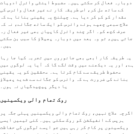
دوبارہ فعال کر سکتی ہیں۔ مضبوط اینٹی وائرل ادویات
کے ساتھ مل کر، اس طریقہ کار نے غیر فعال وائرس کی
مقدار کو کم کر دیا ہے۔ چیلنج یہ یقینی بنانا ہے کہ
علاج سبھی چھپے ہوئے وائرس کو ایک ساتھ جگائے، نہ کہ
صرف کچھ کو۔ اگر چند وائرل کاپیاں بھی غیر فعال رہ
جاتی ہیں، تو وہ بعد میں دوبارہ پھیلاؤ کا سبب بن سکتی
ہیں۔
یہ طریقہ کار ابھی بھی جانوروں میں تجربہ کیا جا رہا
ہے، اور یہ دیکھنے میں وقت لگے گا کہ آیا یہ لوگوں میں
محفوظ طریقے سے کام کرتا ہے۔ محققین کو یہ یقینی
بنانے کی ضرورت ہے کہ وائرس کو جگانے سے شدید پھیلاؤ
یا دیگر پیچیدگیاں نہ ہوں۔
روک تھام والی ویکسینیں
اگرچہ علاج نہیں، روک تھام والی ویکسینیں پہلی جگہ پر
ہرپس کے انفیکشن کو روک سکتی ہیں۔ کئی ٹیمیں ایسی
ویکسینوں پر کام کر رہی ہیں جو ایسے لوگوں کی حفاظت