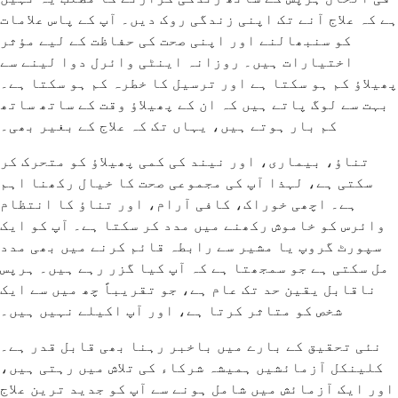
ہے کہ علاج آنے تک اپنی زندگی روک دیں۔ آپ کے پاس علامات
کو سنبھالنے اور اپنی صحت کی حفاظت کے لیے مؤثر
اختیارات ہیں۔ روزانہ اینٹی وائرل دوا لینے سے
پھیلاؤ کم ہو سکتا ہے اور ترسیل کا خطرہ کم ہو سکتا ہے۔
بہت سے لوگ پاتے ہیں کہ ان کے پھیلاؤ وقت کے ساتھ ساتھ
کم بار ہوتے ہیں، یہاں تک کہ علاج کے بغیر بھی۔
تناؤ، بیماری، اور نیند کی کمی پھیلاؤ کو متحرک کر
سکتی ہے، لہذا آپ کی مجموعی صحت کا خیال رکھنا اہم
ہے۔ اچھی خوراک، کافی آرام، اور تناؤ کا انتظام
وائرس کو خاموش رکھنے میں مدد کر سکتا ہے۔ آپ کو ایک
سپورٹ گروپ یا مشیر سے رابطہ قائم کرنے میں بھی مدد
مل سکتی ہے جو سمجھتا ہے کہ آپ کیا گزر رہے ہیں۔ ہرپس
ناقابل یقین حد تک عام ہے، جو تقریباً چھ میں سے ایک
شخص کو متاثر کرتا ہے، اور آپ اکیلے نہیں ہیں۔
نئی تحقیق کے بارے میں باخبر رہنا بھی قابل قدر ہے۔
کلینکل آزمائشیں ہمیشہ شرکاء کی تلاش میں رہتی ہیں،
اور ایک آزمائش میں شامل ہونے سے آپ کو جدید ترین علاج