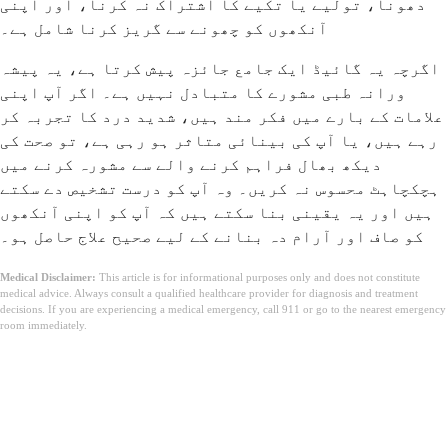
دھونا، تولیے یا تکیے کا اشتراک نہ کرنا، اور اپنی
آنکھوں کو چھونے سے گریز کرنا شامل ہے۔
اگرچہ یہ گائیڈ ایک جامع جائزہ پیش کرتا ہے، یہ پیشہ
ورانہ طبی مشورے کا متبادل نہیں ہے۔ اگر آپ اپنی
علامات کے بارے میں فکر مند ہیں، شدید درد کا تجربہ کر
رہے ہیں، یا آپ کی بینائی متاثر ہو رہی ہے، تو صحت کی
دیکھ بھال فراہم کرنے والے سے مشورہ کرنے میں
ہچکچاہٹ محسوس نہ کریں۔ وہ آپ کو درست تشخیص دے سکتے
ہیں اور یہ یقینی بنا سکتے ہیں کہ آپ کو اپنی آنکھوں
کو صاف اور آرام دہ بنانے کے لیے صحیح علاج حاصل ہو۔
Medical Disclaimer:
This article is for informational purposes only and does not constitute
medical advice. Always consult a qualified healthcare provider for diagnosis and treatment
decisions. If you are experiencing a medical emergency, call 911 or go to the nearest emergency
room immediately.