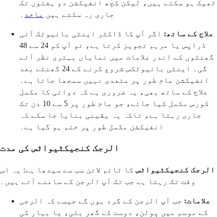
ٹھیک ہو سکتے ہیں، لیکن کچھ انفیکشن دو ہفتوں تک
جاری رہ سکتے ہیں
ماخذ
۔
علاج کے ساتھ:
اگر آپ کا ڈاکٹر اینٹی بائیوٹک آئی
ڈراپس یا مرہم تجویز کرتا ہے، تو آپ کو 24 سے 48
گھنٹوں کے اندر علامات میں نمایاں بہتری نظر آئے
گی۔ اینٹی بائیوٹکس شروع کرنے کے 24 گھنٹے بعد
انفیکشن عام طور پر متعدی نہیں سمجھا جاتا ہے۔
علاج کے ساتھ بھی، یہ ضروری ہے کہ دوائی کا مکمل
کورس مکمل کیا جائے، جو عام طور پر 5 سے 10 دن تک
جاری رہتا ہے، تاکہ یہ یقینی بنایا جا سکے کہ
انفیکشن مکمل طور پر ختم ہو گیا ہے۔
الرجک کنجیکٹیواٹس کی مدت
الرجک کنجیکٹیواٹس
کا ٹائم لائن سب سے سیدھا ہے: یہ اس
وقت تک رہتا ہے جب تک آپ الرجن کے سامنے آتے ہیں۔
علامات:
جب آپ الرجن کے گرد ہوں گے جیسے کہ الرجی
کے موسم میں پولن، دوست کے گھر بلی، یا بہار کی