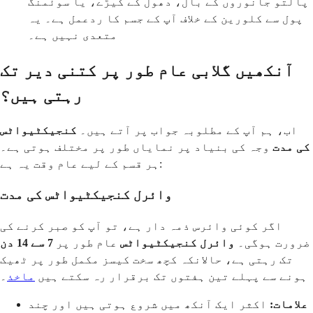
پالتو جانوروں کے بال، دھول کے کیڑے، یا سوئمنگ
پول سے کلورین کے خلاف آپ کے جسم کا ردعمل ہے۔ یہ
متعدی نہیں ہے۔
آنکھیں گلابی عام طور پر کتنی دیر تک
رہتی ہیں؟
اب، ہم آپ کے مطلوبہ جواب پر آتے ہیں۔
کنجیکٹیواٹس
کی مدت
وجہ کی بنیاد پر نمایاں طور پر مختلف ہوتی ہے۔
ہر قسم کے لیے عام وقت یہ ہے:
وائرل کنجیکٹیواٹس کی مدت
اگر کوئی وائرس ذمہ دار ہے، تو آپ کو صبر کرنے کی
ضرورت ہوگی۔
وائرل کنجیکٹیواٹس
عام طور پر
7 سے 14 دن
تک رہتی ہے، حالانکہ کچھ سخت کیسز مکمل طور پر ٹھیک
ہونے سے پہلے تین ہفتوں تک برقرار رہ سکتے ہیں
ماخذ
۔
علامات:
اکثر ایک آنکھ میں شروع ہوتی ہیں اور چند