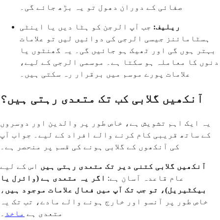
صفائی کے دوران دھول تو یہ بڑھ جائے گی۔
ریلیف:
جب آپ الرجن کو ہٹا دیں یا اینٹی
ہسٹامائنز جیسی الرجی کی دوائیں لیں تو علامات
بہتر ہوں گی اور ٹھیک ہو جائیں گی۔ یہ گھنٹوں یا
دنوں کا معاملہ ہو سکتا ہے۔ موسمی الرجی کے لیے،
علامات پورے موسم میں برقرار رہ سکتی ہیں۔
آنکھیں گلابی کب تک متعدی رہتی ہیں؟
یہ ایک اہم تشویش ہے، خاص طور پر والدین اور دوسروں
کے ساتھ قریبی کام کرنے والے افراد کے لیے۔ جواب آپ
کی آنکھوں کے گلابی ہونے کی قسم پر منحصر ہے۔
آنکھیں گلابی کتنی دیر تک متعدی رہتی ہیں
اس کے لیے
عام قاعدہ آسان ہے:
اگر یہ متعدی ہے (وائرل یا
بیکٹیریل)، تو جب تک آپ میں فعال علامات موجود ہیں
،
خاص طور پر آنسو اور خارج ہونے والے مادے، تب تک یہ
متعدی ہے
ماخذ
۔