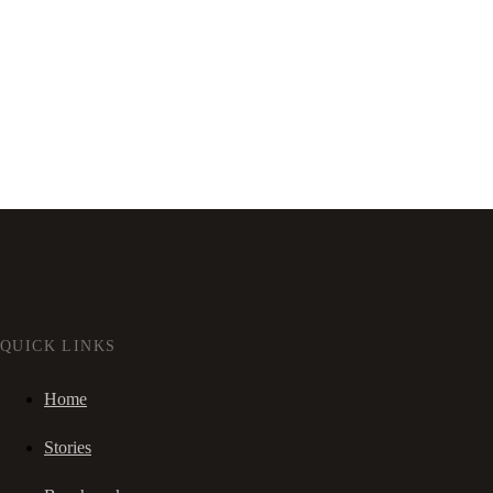
QUICK LINKS
Home
Stories