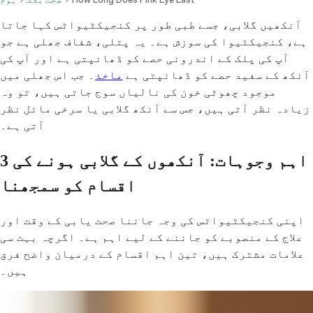
آنکھیں گلابی، جسے طبی طور پر کنجیکٹیواٹس کہا جاتا
ہے، کنجیکٹیوا کی سوزش ہے۔ یہ پتلی، شفاف جھلی ہے جو
آپ کی پلک کے اندرونی حصے کو ڈھانپتی ہے اور آپ کی
آنکھ کے سفید حصے کو ڈھانپتی ہے
ماخذ
۔ جب اس جھلی میں
موجود چھوٹی خون کی نالیاں سوج جاتی ہیں، تو وہ
زیادہ نظر آتی ہیں، جس سے آنکھ گلابی یا سرخی مائل نظر
آتی ہے۔
3 اہم وجوہات: آنکھوں کے گلابی ہونے کی
اقسام کو سمجھنا
اپنی کنجیکٹیواٹس کی وجہ جاننا صحت یابی کے وقت اور
علاج کے منصوبے کو جاننے کے لیے اہم ہے۔ اگرچہ بہت سی
علامات مشترک ہیں، تین اہم اقسام کے درمیان واضح فرق
ہیں۔