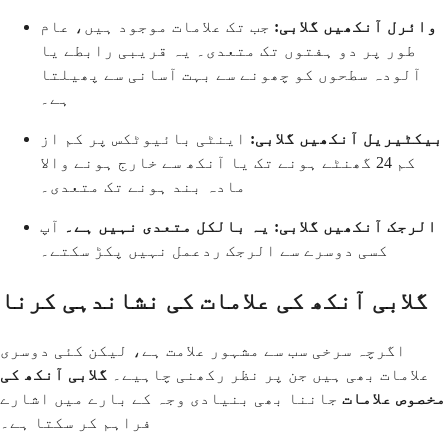
وائرل آنکھیں گلابی:
جب تک علامات موجود ہیں، عام
طور پر دو ہفتوں تک متعدی۔ یہ قریبی رابطے یا
آلودہ سطحوں کو چھونے سے بہت آسانی سے پھیلتا
ہے۔
بیکٹیریل آنکھیں گلابی:
اینٹی بائیوٹکس پر کم از
کم 24 گھنٹے ہونے تک یا آنکھ سے خارج ہونے والا
مادہ بند ہونے تک متعدی۔
الرجک آنکھیں گلابی:
یہ بالکل متعدی نہیں ہے۔
آپ
کسی دوسرے سے الرجک ردعمل نہیں پکڑ سکتے۔
گلابی آنکھ کی علامات کی نشاندہی کرنا
اگرچہ سرخی سب سے مشہور علامت ہے، لیکن کئی دوسری
علامات بھی ہیں جن پر نظر رکھنی چاہیے۔
گلابی آنکھ کی
مخصوص علامات
جاننا بھی بنیادی وجہ کے بارے میں اشارے
فراہم کر سکتا ہے۔