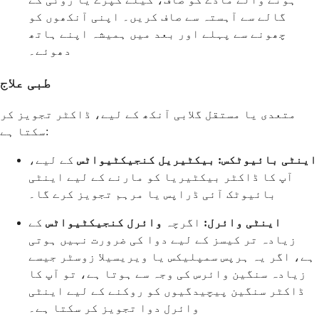
گالے سے آہستہ سے صاف کریں۔ اپنی آنکھوں کو
چھونے سے پہلے اور بعد میں ہمیشہ اپنے ہاتھ
دھوئے۔
طبی علاج
متعدی یا مستقل گلابی آنکھ کے لیے، ڈاکٹر تجویز کر
سکتا ہے:
اینٹی بائیوٹکس:
بیکٹیریل کنجیکٹیواٹس
کے لیے،
آپ کا ڈاکٹر بیکٹیریا کو مارنے کے لیے اینٹی
بائیوٹک آئی ڈراپس یا مرہم تجویز کرے گا۔
اینٹی وائرل:
اگرچہ
وائرل کنجیکٹیواٹس
کے
زیادہ تر کیسز کے لیے دوا کی ضرورت نہیں ہوتی
ہے، اگر یہ ہرپس سمپلیکس یا ویریسیلا زوسٹر جیسے
زیادہ سنگین وائرس کی وجہ سے ہوتا ہے، تو آپ کا
ڈاکٹر سنگین پیچیدگیوں کو روکنے کے لیے اینٹی
وائرل دوا تجویز کر سکتا ہے۔