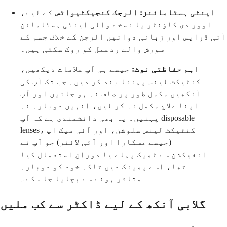
اینٹی ہسٹامائنز:
الرجک کنجیکٹیواٹس
کے لیے،
اوور دی کاؤنٹر یا نسخے والی اینٹی ہسٹامائن
آئی ڈراپس اور زبانی دوائیں الرجن کے خلاف جسم کے
سوزش والے ردعمل کو روک سکتی ہیں۔
اہم حفاظتی نوٹ:
جیسے ہی آپ علامات دیکھیں،
کنٹیکٹ لینس پہننا بند کر دیں۔ جب تک آپ کی
آنکھیں مکمل طور پر صاف نہ ہو جائیں اور آپ
اپنا علاج مکمل نہ کر لیں، انہیں دوبارہ نہ
پہنیں۔ یہ بھی دانشمندی ہے کہ آپ disposable
lenses، کنٹیکٹ لینس سلوشن، اور آئی میک اپ
(جیسے مسکارا اور آئی لائنر) جو آپ نے
انفیکشن سے ٹھیک پہلے یا دوران استعمال کیا
تھا، اسے پھینک دیں تاکہ خود کو دوبارہ
متاثر ہونے سے بچایا جا سکے۔
گلابی آنکھ کے لیے ڈاکٹر سے کب ملیں