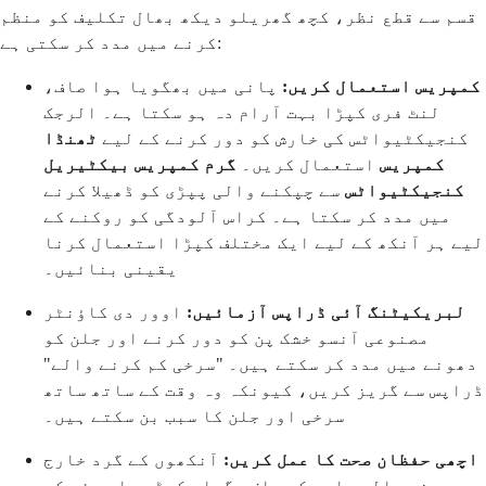
قسم سے قطع نظر، کچھ گھریلو دیکھ بھال تکلیف کو منظم
کرنے میں مدد کر سکتی ہے:
کمپریس استعمال کریں:
پانی میں بھگویا ہوا صاف،
لنٹ فری کپڑا بہت آرام دہ ہو سکتا ہے۔ الرجک
کنجیکٹیواٹس کی خارش کو دور کرنے کے لیے
ٹھنڈا
کمپریس
استعمال کریں۔
گرم کمپریس
بیکٹیریل
کنجیکٹیواٹس
سے چپکنے والی پپڑی کو ڈھیلا کرنے
میں مدد کر سکتا ہے۔ کراس آلودگی کو روکنے کے
لیے ہر آنکھ کے لیے ایک مختلف کپڑا استعمال کرنا
یقینی بنائیں۔
لبریکیٹنگ آئی ڈراپس آزمائیں:
اوور دی کاؤنٹر
مصنوعی آنسو خشک پن کو دور کرنے اور جلن کو
دھونے میں مدد کر سکتے ہیں۔ "سرخی کم کرنے والے"
ڈراپس سے گریز کریں، کیونکہ وہ وقت کے ساتھ ساتھ
سرخی اور جلن کا سبب بن سکتے ہیں۔
اچھی حفظان صحت کا عمل کریں:
آنکھوں کے گرد خارج
ہونے والے مادے کو صاف، گیلے کپڑے یا روئی کے