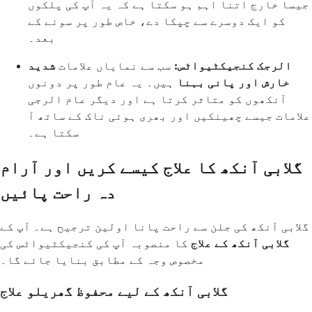
جیسا خارج اتنا اہم ہو سکتا ہے کہ یہ آپ کی پلکوں
کو ایک دوسرے سے چپکا دے، خاص طور پر سونے کے
بعد۔
الرجک کنجیکٹیواٹس:
سب سے نمایاں علامات
شدید
خارش اور پانی بہنا
ہیں۔ یہ عام طور پر دونوں
آنکھوں کو متاثر کرتا ہے اور دیگر عام الرجی
علامات جیسے چھینکیں اور بھری ہوئی ناک کے ساتھ آ
سکتا ہے۔
گلابی آنکھ کا علاج کیسے کریں اور آرام
دہ راحت پائیں
گلابی آنکھ کی جلن سے راحت پانا اولین ترجیح ہے۔ آپ کے
گلابی آنکھ کے علاج
کا منصوبہ آپ کی کنجیکٹیواٹس کی
مخصوص وجہ کے مطابق بنایا جائے گا۔
گلابی آنکھ کے لیے محفوظ گھریلو علاج