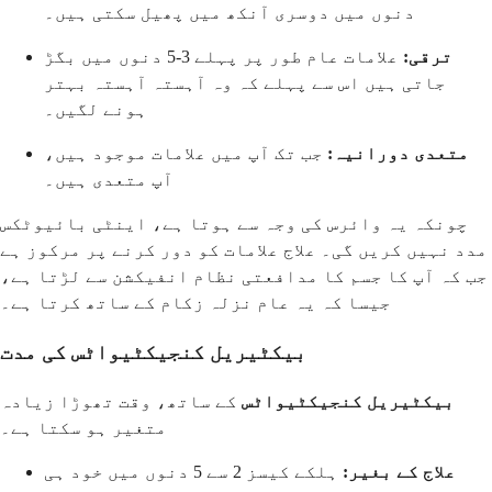
دنوں میں دوسری آنکھ میں پھیل سکتی ہیں۔
ترقی:
علامات عام طور پر پہلے 3-5 دنوں میں بگڑ
جاتی ہیں اس سے پہلے کہ وہ آہستہ آہستہ بہتر
ہونے لگیں۔
متعدی دورانیہ:
جب تک آپ میں علامات موجود ہیں،
آپ متعدی ہیں۔
چونکہ یہ وائرس کی وجہ سے ہوتا ہے، اینٹی بائیوٹکس
مدد نہیں کریں گی۔ علاج علامات کو دور کرنے پر مرکوز ہے
جب کہ آپ کا جسم کا مدافعتی نظام انفیکشن سے لڑتا ہے،
جیسا کہ یہ عام نزلہ زکام کے ساتھ کرتا ہے۔
بیکٹیریل کنجیکٹیواٹس کی مدت
بیکٹیریل کنجیکٹیواٹس
کے ساتھ، وقت تھوڑا زیادہ
متغیر ہو سکتا ہے۔
علاج کے بغیر:
ہلکے کیسز 2 سے 5 دنوں میں خود ہی