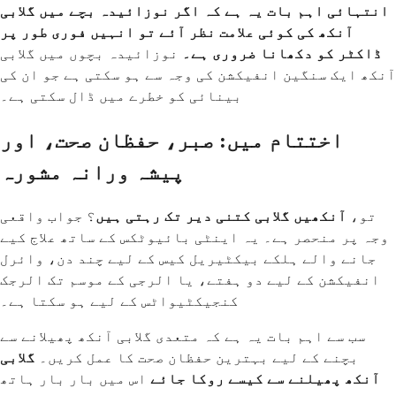
انتہائی اہم بات یہ ہے کہ اگر نوزائیدہ بچے میں گلابی
آنکھ کی کوئی علامت نظر آئے تو انہیں فوری طور پر
ڈاکٹر کو دکھانا ضروری ہے۔
نوزائیدہ بچوں میں گلابی
آنکھ ایک سنگین انفیکشن کی وجہ سے ہو سکتی ہے جو ان کی
بینائی کو خطرے میں ڈال سکتی ہے۔
اختتام میں: صبر، حفظان صحت، اور
پیشہ ورانہ مشورہ
تو،
آنکھیں گلابی کتنی دیر تک رہتی ہیں
؟ جواب واقعی
وجہ پر منحصر ہے۔ یہ اینٹی بائیوٹکس کے ساتھ علاج کیے
جانے والے ہلکے بیکٹیریل کیس کے لیے چند دن، وائرل
انفیکشن کے لیے دو ہفتے، یا الرجی کے موسم تک الرجک
کنجیکٹیواٹس کے لیے ہو سکتا ہے۔
سب سے اہم بات یہ ہے کہ متعدی گلابی آنکھ پھیلانے سے
بچنے کے لیے بہترین حفظان صحت کا عمل کریں۔
گلابی
آنکھ پھیلنے سے کیسے روکا جائے
اس میں بار بار ہاتھ