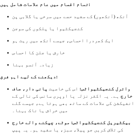
تمام اقسام میں عام علامات شامل ہیں:
آنکھ (آنکھوں) کے سفید حصے میں سرخی یا گلابی پن
کنجیکٹیوا یا پلکوں کی سوجن
ایک کھردرا احساس، جیسے آنکھ میں ریت ہو
خارش یا جلن کا احساس
زیادہ آنسو بہنا
دیکھنے کے لیے اہم فرق:
وائرل کنجیکٹیواٹس:
اس کی خاصیت
پانی دار، صاف
خارج
ہے۔ یہ اکثر نزلہ یا اوپری سانس کی نالی کے
انفیکشن کی علامات کے ساتھ بھی ہوتا ہے، جیسے گلے
میں خراش یا ناک بہنا۔
بیکٹیریل کنجیکٹیواٹس:
موٹے، چپکنے والے خارج
کی تلاش کریں جو پیلا، سبز، یا سفید ہو۔ یہ پیپ