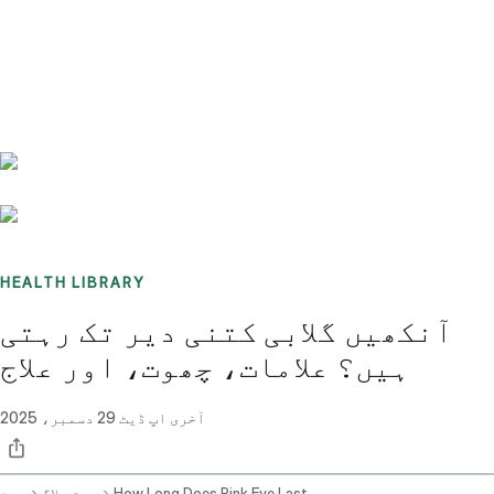
Benchmarks
Stories
FAQ
Sign up / Log in
HEALTH LIBRARY
آنکھیں گلابی کتنی دیر تک رہتی
ہیں؟ علامات، چھوت، اور علاج
آخری اپ ڈیٹ
29 دسمبر، 2025
How Long Does Pink Eye Last
صحت بلاگ
ہوم