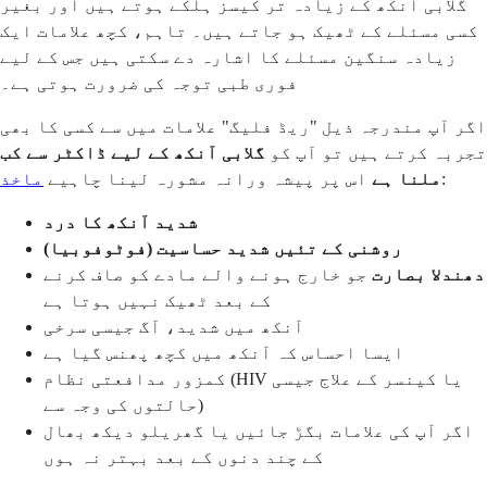
گلابی آنکھ کے زیادہ تر کیسز ہلکے ہوتے ہیں اور بغیر
کسی مسئلے کے ٹھیک ہو جاتے ہیں۔ تاہم، کچھ علامات ایک
زیادہ سنگین مسئلے کا اشارہ دے سکتی ہیں جس کے لیے
فوری طبی توجہ کی ضرورت ہوتی ہے۔
اگر آپ مندرجہ ذیل "ریڈ فلیگ" علامات میں سے کسی کا بھی
تجربہ کرتے ہیں تو آپ کو
گلابی آنکھ کے لیے ڈاکٹر سے کب
:
ملنا ہے
اس پر پیشہ ورانہ مشورہ لینا چاہیے
ماخذ
شدید آنکھ کا درد
روشنی کے تئیں شدید حساسیت (فوٹوفوبیا)
دھندلا بصارت
جو خارج ہونے والے مادے کو صاف کرنے
کے بعد ٹھیک نہیں ہوتا ہے
آنکھ میں شدید، آگ جیسی سرخی
ایسا احساس کہ آنکھ میں کچھ پھنس گیا ہے
کمزور مدافعتی نظام (HIV یا کینسر کے علاج جیسی
حالتوں کی وجہ سے)
اگر آپ کی علامات بگڑ جائیں یا گھریلو دیکھ بھال
کے چند دنوں کے بعد بہتر نہ ہوں