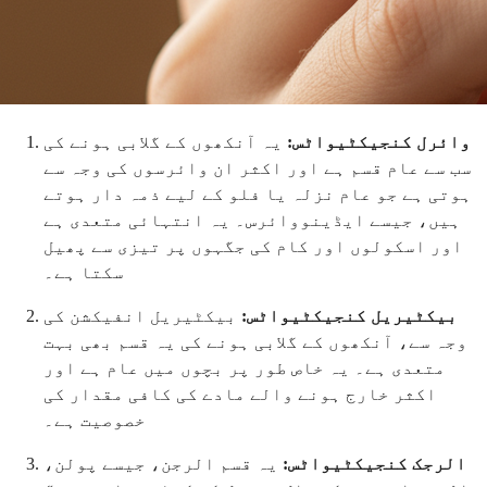
وائرل کنجیکٹیواٹس:
یہ آنکھوں کے گلابی ہونے کی
سب سے عام قسم ہے اور اکثر ان وائرسوں کی وجہ سے
ہوتی ہے جو عام نزلہ یا فلو کے لیے ذمہ دار ہوتے
ہیں، جیسے ایڈینووائرس۔ یہ انتہائی متعدی ہے
اور اسکولوں اور کام کی جگہوں پر تیزی سے پھیل
سکتا ہے۔
بیکٹیریل کنجیکٹیواٹس:
بیکٹیریل انفیکشن کی
وجہ سے، آنکھوں کے گلابی ہونے کی یہ قسم بھی بہت
متعدی ہے۔ یہ خاص طور پر بچوں میں عام ہے اور
اکثر خارج ہونے والے مادے کی کافی مقدار کی
خصوصیت ہے۔
الرجک کنجیکٹیواٹس:
یہ قسم الرجن، جیسے پولن،