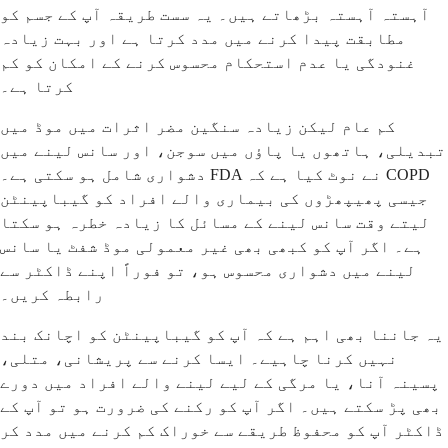
آہستہ آہستہ بڑھاتے ہیں۔ یہ سست طریقہ آپ کے جسم کو
مطابقت پیدا کرنے میں مدد کرتا ہے اور بہت زیادہ
غنودگی یا عدم استحکام محسوس کرنے کے امکان کو کم
کرتا ہے۔
کم عام لیکن زیادہ سنگین مضر اثرات میں موڈ میں
تبدیلی، ہاتھوں یا پاؤں میں سوجن، اور سانس لینے میں
دشواری شامل ہو سکتی ہے۔ FDA نے نوٹ کیا ہے کہ COPD
جیسی پھیپھڑوں کی بیماری والے افراد کو گیباپینٹن
لیتے وقت سانس لینے کے مسائل کا زیادہ خطرہ ہو سکتا
ہے۔ اگر آپ کو کبھی بھی غیر معمولی موڈ شفٹ یا سانس
لینے میں دشواری محسوس ہو، تو فوراً اپنے ڈاکٹر سے
رابطہ کریں۔
یہ جاننا بھی اہم ہے کہ آپ کو گیباپینٹن کو اچانک بند
نہیں کرنا چاہیے۔ ایسا کرنے سے پریشانی، متلی،
پسینہ آنا، یا مرگی کے لیے لینے والے افراد میں دورے
بھی پڑ سکتے ہیں۔ اگر آپ کو رکنے کی ضرورت ہو تو آپ کے
ڈاکٹر آپ کو محفوظ طریقے سے خوراک کم کرنے میں مدد کر