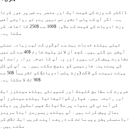
ڈاکٹر کے وزٹ کی قیمت ایک اور عنصر ہے جس پر غور کرنا
ہے۔ اگر آپ کے پاس انشورنس نہیں ہے، تو روایتی آفس
وزٹ ادویات کی قیمت کے علاوہ $100 سے $250 کا اضافہ کر
سکتا ہے۔
ٹیلی ہیلتھ خدمات بہت سے لوگوں کے لیے زیادہ سستی
آپشن بن گئی ہیں۔ کچھ آن لائن پلیٹ فارم $40 سے کم میں
مشاورت پیش کرتے ہیں، اور وہ آپ کا نسخہ براہ راست آپ
کی پسندیدہ فارمیسی کو بھیج سکتے ہیں۔ یہ آپ کی کل
پہلے مہینے کی لاگت (وزٹ پلس ادویات) کو تقریباً $50 سے
$90 تک لا سکتا ہے۔
ضرورت کے مطابق کلینک اور کمیونٹی ہیلتھ سینٹرز ایک
اور راستہ ہیں۔ فیڈرل کوالیفائیڈ ہیلتھ سینٹرز آپ
کی آمدنی کی بنیاد پر سلائیڈنگ فیس اسکیل پر دیکھ
بھال پیش کرتے ہیں۔ آپ ہیلتھ ریسورسز اینڈ سروسز
ایڈمنسٹریشن ویب سائٹ کے ذریعے اپنے قریب ایک تلاش کر
سکتے ہیں۔