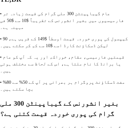
• عام گیباپینٹن 300 ملی گرام کی قیمت زیادہ تر
فارمیسیوں میں بغیر انشورنس کے تقریباً $10 سے $50 فی
مہینہ ہے۔
• 90 کیپسول کی پوری خوردہ قیمت اوسطاً $149 کے قریب ہے،
لیکن ڈسکاؤنٹ کارڈ اسے $10 سے کم کر سکتے ہیں۔
• قیمتیں فارمیسی، مقام، خوراک، اور یہ کہ آپ کو عام
یا برانڈ کا نام ملتا ہے، اس کے لحاظ سے مختلف ہوتی
ہیں۔
• مفت ڈسکاؤنٹ پروگرام ہر بھرائی پر آپ کے 50% سے 80%
بچا سکتے ہیں۔
بغیر انشورنس کے گیباپینٹن 300 ملی
گرام کی پوری خوردہ قیمت کتنی ہے؟
گیباپینٹن 300 ملی گرام کے ایک عام 30 دن کے نسخے کی