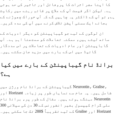
کا اپنا مضر اثرات کا پروفائل اور تاثیر کی حد ہوتی
ہے۔ لیکن اگر قیمت آپ کے علاج پر قائم رہنے میں رکاوٹ
ہے، تو آپ کے ڈاکٹر یہ چاہیں گے کہ آپ خوراک چھوڑنے کے
بجائے ایک سستی آپشن تلاش کرنے میں آپ کی مدد کریں۔
ان لوگوں کے لیے جو گیباپینٹن کو دیگر ادویات کے
ساتھ لیتے ہیں، ممکنہ تعاملات کو سمجھنا اہم ہے۔ آپ
گاباپینٹن اور عام ادویات کے تعاملات پر اس مددگار
گائیڈ میں اس کے بارے میں مزید جان سکتے ہیں۔
برانڈ نام گیباپینٹن کے بارے میں کیا
ہے؟
گیباپینٹن کے برانڈ نام ورژن میں Neurontin، Gralise،
اور Horizant شامل ہیں۔ یہ عام سے نمایاں طور پر زیادہ
مہنگے ہوتے ہیں۔ مثال کے طور پر، برانڈ نام Neurontin
300 ملی گرام کیپسول بغیر انشورنس کے 30 دن کی سپلائی
کے لیے تقریباً $288 تک جا سکتی ہیں۔ Gralise اور Horizant