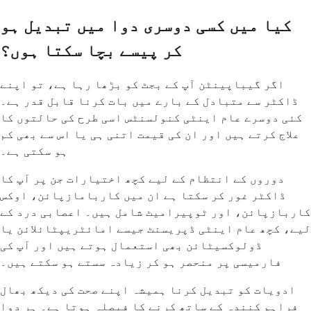
کیا میں کسی دوسری دوا میں تبدیل ہو
کر پیسے بچا سکتا ہوں؟
اگر گیباپینٹن آپ کے بجٹ کو بڑھا رہا ہے، تو اپنے
ڈاکٹر سے متبادل کے بارے میں بات کرنا قابل قدر ہے۔
کئی دوسرے عام اینٹی کنولسنٹس اسی طرح کی حالتوں کا
علاج کرتے ہیں اور ان کی قیمت اتنی ہی یا اس سے بھی کم
ہو سکتی ہے۔
دوروں کے انتظام کے لیے کچھ اختیارات جن پر آپ کا
ڈاکٹر غور کر سکتا ہے ان میں کاربامازپائن، اوکس
کاربازپائن، اور ٹوپیرامیٹ شامل ہیں۔ اعصابی درد کے
لیے، کچھ عام اینٹی ڈپریسنٹ جیسے امائٹریپٹائلائن یا
ڈولوکسیٹائن بھی استعمال ہوتے ہیں اور آپ کی
فارمیسی پر منحصر ہو کر زیادہ سستے ہو سکتے ہیں۔
ادویات کو تبدیل کرنا ہمیشہ اپنے صحت کی دیکھ بھال
فراہم کنندہ کے ساتھ کرنے کا فیصلہ ہوتا ہے۔ ہر دوا