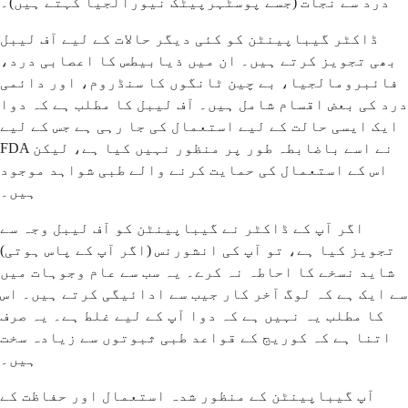
درد سے نجات (جسے پوسٹہرپیٹک نیورالجیا کہتے ہیں)۔
ڈاکٹر گیباپینٹن کو کئی دیگر حالات کے لیے آف لیبل
بھی تجویز کرتے ہیں۔ ان میں ذیابیطس کا اعصابی درد،
فائبرومالجیا، بے چین ٹانگوں کا سنڈروم، اور دائمی
درد کی بعض اقسام شامل ہیں۔ آف لیبل کا مطلب ہے کہ دوا
ایک ایسی حالت کے لیے استعمال کی جا رہی ہے جس کے لیے
FDA نے اسے باضابطہ طور پر منظور نہیں کیا ہے، لیکن
اس کے استعمال کی حمایت کرنے والے طبی شواہد موجود
ہیں۔
اگر آپ کے ڈاکٹر نے گیباپینٹن کو آف لیبل وجہ سے
تجویز کیا ہے، تو آپ کی انشورنس (اگر آپ کے پاس ہوتی)
شاید نسخے کا احاطہ نہ کرے۔ یہ سب سے عام وجوہات میں
سے ایک ہے کہ لوگ آخر کار جیب سے ادائیگی کرتے ہیں۔ اس
کا مطلب یہ نہیں ہے کہ دوا آپ کے لیے غلط ہے۔ یہ صرف
اتنا ہے کہ کوریج کے قواعد طبی ثبوتوں سے زیادہ سخت
ہیں۔
آپ گیباپینٹن کے منظور شدہ استعمال اور حفاظت کے