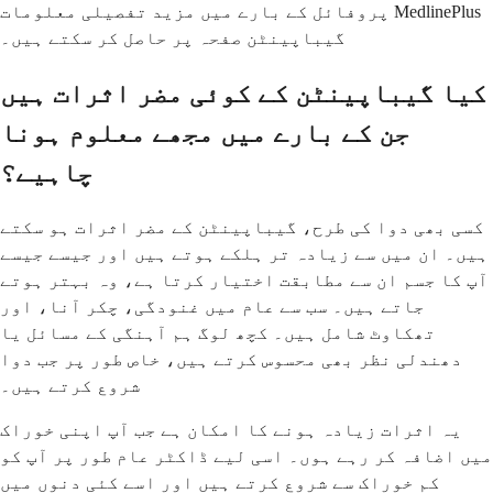
پروفائل کے بارے میں مزید تفصیلی معلومات MedlinePlus
گیباپینٹن صفحہ پر حاصل کر سکتے ہیں۔
کیا گیباپینٹن کے کوئی مضر اثرات ہیں
جن کے بارے میں مجھے معلوم ہونا
چاہیے؟
کسی بھی دوا کی طرح، گیباپینٹن کے مضر اثرات ہو سکتے
ہیں۔ ان میں سے زیادہ تر ہلکے ہوتے ہیں اور جیسے جیسے
آپ کا جسم ان سے مطابقت اختیار کرتا ہے، وہ بہتر ہوتے
جاتے ہیں۔ سب سے عام میں غنودگی، چکر آنا، اور
تھکاوٹ شامل ہیں۔ کچھ لوگ ہم آہنگی کے مسائل یا
دھندلی نظر بھی محسوس کرتے ہیں، خاص طور پر جب دوا
شروع کرتے ہیں۔
یہ اثرات زیادہ ہونے کا امکان ہے جب آپ اپنی خوراک
میں اضافہ کر رہے ہوں۔ اسی لیے ڈاکٹر عام طور پر آپ کو
کم خوراک سے شروع کرتے ہیں اور اسے کئی دنوں میں