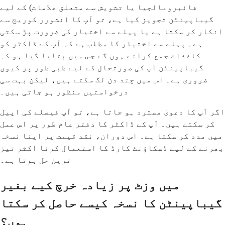
فائبرومالجیا یا تشویش سے متعلق علامات) کے لیے
گیباپینٹن تجویز کیا ہے، تو آپ کا انشورر کوریج سے
انکار کر سکتا ہے یا پہلے سے اختیار کی ضرورت پڑ سکتی
ہے۔ پہلے سے اختیار کا مطلب ہے کہ آپ کے ڈاکٹر کو
کاغذات جمع کرانے ہوں گے جس میں بتایا گیا ہو کہ
گیباپینٹن آپ کی صورتحال کے لیے طبی طور پر کیوں
ضروری ہے۔ اس میں چند دن لگ سکتے ہیں، لیکن بہت سی
درخواستیں منظور ہو جاتی ہیں۔
اگر آپ کا دعویٰ مسترد ہو جاتا ہے، تو آپ فیصلے کی اپیل
کر سکتے ہیں۔ آپ کے ڈاکٹر کا دفتر عام طور پر اس عمل
میں مدد کر سکتا ہے۔ اس دوران، نقد قیمت پر اپنا نسخہ
بھرنے کے لیے ڈسکاؤنٹ کارڈ کا استعمال کرنا اکثر تیز
ترین حل ہوتا ہے۔
میں وزٹ پر زیادہ خرچ کیے بغیر
گیباپینٹن کا نسخہ کیسے حاصل کر سکتا
ہوں؟