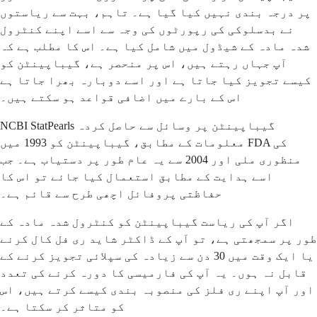
پر درجہ بندی نہیں کیا گیا ہے۔ تاہم، بہت سے ریاستوں
نے بدسلوکی کی رپورٹوں کی وجہ سے اسے اپنے کنٹرول
شدہ مادہ کے شیڈول میں شامل کیا ہے۔ اس کا مطلب ہے کہ
آپ جہاں رہتے ہیں، اس پر منحصر ہے، گیباپینٹن کو
کیسے تجویز کیا جاتا ہے اور اسے دوبارہ بھرا جاتا ہے
اس کے بارے میں اضافی قواعد ہو سکتے ہیں۔
NCBI StatPearls گیباپینٹن پر وسائل سے حاصل کردہ
معلومات کے مطابق، گیباپینٹن کو 1993 میں FDA کی
منظوری ملی اور 2004 سے یہ عام طور پر دستیاب ہے۔ جب
اسے ہدایت کے مطابق استعمال کیا جائے تو اس کا
حفاظتی پروفائل اچھی طرح سے قائم ہے۔
اگر آپ کی ریاست گیباپینٹن کو کنٹرول شدہ مادہ کے
طور پر سمجھتی ہے، تو آپ کے ڈاکٹر شاید ری فل کال کرنے
یا ایک وقت میں 30 دن سے زیادہ کی سپلائی تجویز کرنے کے
قابل نہ ہوں۔ یہ آپ کی فارمیسی کا دورہ کرنے کی تعدد
اور آپ اپنے ری فلز کی منصوبہ بندی کیسے کرتے ہیں، اس
کو متاثر کر سکتا ہے۔