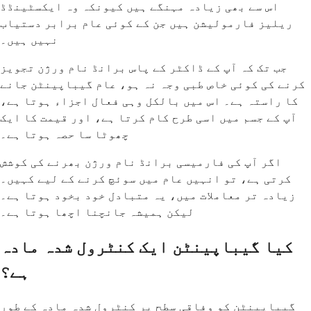
اس سے بھی زیادہ مہنگے ہیں کیونکہ وہ ایکسٹینڈڈ
ریلیز فارمولیشن ہیں جن کے کوئی عام برابر دستیاب
نہیں ہیں۔
جب تک کہ آپ کے ڈاکٹر کے پاس برانڈ نام ورژن تجویز
کرنے کی کوئی خاص طبی وجہ نہ ہو، عام گیباپینٹن جانے
کا راستہ ہے۔ اس میں بالکل وہی فعال اجزاء ہوتا ہے،
آپ کے جسم میں اسی طرح کام کرتا ہے، اور قیمت کا ایک
چھوٹا سا حصہ ہوتا ہے۔
اگر آپ کی فارمیسی برانڈ نام ورژن بھرنے کی کوشش
کرتی ہے، تو انہیں عام میں سوئچ کرنے کے لیے کہیں۔
زیادہ تر معاملات میں، یہ متبادل خود بخود ہوتا ہے۔
لیکن ہمیشہ جانچنا اچھا ہوتا ہے۔
کیا گیباپینٹن ایک کنٹرول شدہ مادہ
ہے؟
گیباپینٹن کو وفاقی سطح پر کنٹرول شدہ مادہ کے طور