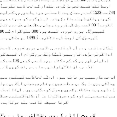
اوسط نقد قیمت تجویز کردہ مقدار کے لحاظ سے تقریباً
$74 سے $152 کے درمیان ہے۔ اعصابی درد یا دوروں کے لیے
گیباپینٹن لینے والے زیادہ تر لوگوں کو مہینے میں
تقریباً 90 کیپسول کی ضرورت ہوتی ہے (یعنی دن میں تین
کیپسول)۔ پوری خوردہ قیمت پر، 300 ملی گرام کے 90
کیپسول کی اوسط قیمت تقریباً $149 ہو سکتی ہے۔
لیکن بات یہ ہے۔ آپ کو شاید ہی کبھی پوری خوردہ قیمت
ادا کرنی پڑے۔ فارمیسی ڈسکاؤنٹ پروگرام اس قیمت کو
نمایاں طور پر کم کر سکتے ہیں، کبھی کبھی $10 سے کم
تک۔ ہم ان اختیارات پر جلد ہی بات کریں گے۔
آپ جس فارمیسی پر جاتے ہیں، اس کے لحاظ سے قیمتیں بھی
بدلتی ہیں۔ ایک ہی محلے میں دو فارمیسیاں ایک ہی دوا
کے لیے بہت مختلف رقمیں وصول کر سکتی ہیں۔ اپنا نسخہ
بھرنے سے پہلے ارد گرد فون کرنا یا آن لائن قیمتیں چیک
کرنا ہمیشہ فائدہ مند ہوتا ہے۔
قیمت اتنی کیوں مختلف ہوتی ہے؟