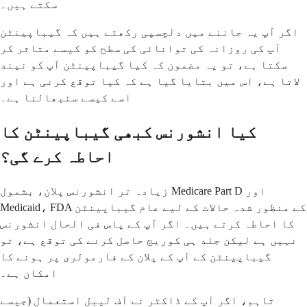
سکتے ہیں۔
اگر آپ یہ جاننے میں دلچسپی رکھتے ہیں کہ گیباپینٹن
آپ کی روزانہ کی توانائی کی سطح کو کیسے متاثر کر
سکتا ہے، تو یہ مضمون کہ کیا گیباپینٹن آپ کو نیند
لاتا ہے، اس میں بتایا گیا ہے کہ کیا توقع کرنی ہے اور
اسے کیسے سنبھالنا ہے۔
کیا انشورنس کبھی گیباپینٹن کا
احاطہ کرے گی؟
زیادہ تر انشورنس پلان، بشمول Medicare Part D اور
Medicaid، FDA کے منظور شدہ حالات کے لیے عام گیباپینٹن
کا احاطہ کرتے ہیں۔ اگر آپ کے پاس فی الحال انشورنس
نہیں ہے لیکن جلد ہی کوریج حاصل کرنے کی توقع ہے، تو
گیباپینٹن کے آپ کے پلان کے فارمولری پر ہونے کا
امکان ہے۔
تاہم، اگر آپ کے ڈاکٹر نے آف لیبل استعمال (جیسے