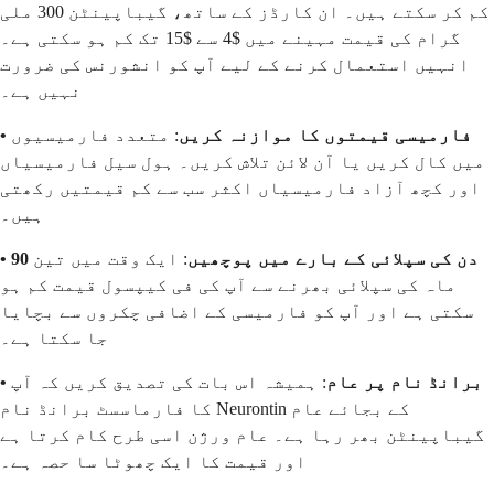
کم کر سکتے ہیں۔ ان کارڈز کے ساتھ، گیباپینٹن 300 ملی
گرام کی قیمت مہینے میں $4 سے $15 تک کم ہو سکتی ہے۔
انہیں استعمال کرنے کے لیے آپ کو انشورنس کی ضرورت
نہیں ہے۔
• فارمیسی قیمتوں کا موازنہ کریں
: متعدد فارمیسیوں
میں کال کریں یا آن لائن تلاش کریں۔ ہول سیل فارمیسیاں
اور کچھ آزاد فارمیسیاں اکثر سب سے کم قیمتیں رکھتی
ہیں۔
• 90 دن کی سپلائی کے بارے میں پوچھیں
: ایک وقت میں تین
ماہ کی سپلائی بھرنے سے آپ کی فی کیپسول قیمت کم ہو
سکتی ہے اور آپ کو فارمیسی کے اضافی چکروں سے بچایا
جا سکتا ہے۔
• برانڈ نام پر عام
: ہمیشہ اس بات کی تصدیق کریں کہ آپ
کا فارماسسٹ برانڈ نام Neurontin کے بجائے عام
گیباپینٹن بھر رہا ہے۔ عام ورژن اسی طرح کام کرتا ہے
اور قیمت کا ایک چھوٹا سا حصہ ہے۔