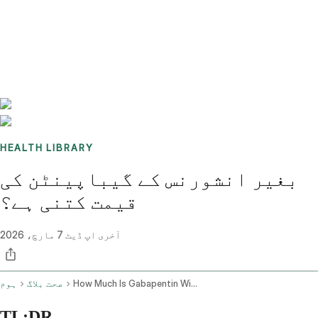
Benchmarks
Stories
FAQ
Sign up / Log in
HEALTH LIBRARY
بغیر انشورنس کے گیباپینٹن کی
قیمت کتنی ہے؟
آخری اپ ڈیٹ
7 مارچ، 2026
How Much Is Gabapentin Without Insurance
صحت بلاگ
ہوم
TL;DR