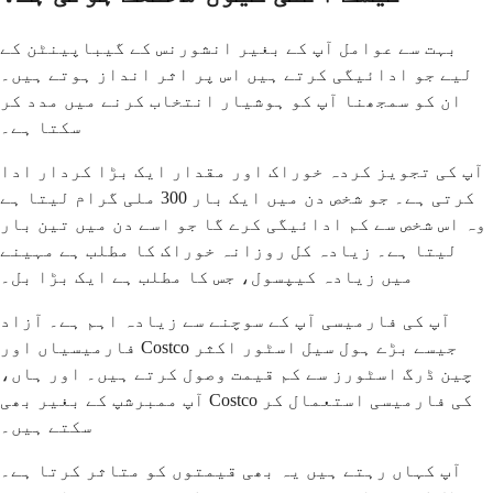
بہت سے عوامل آپ کے بغیر انشورنس کے گیباپینٹن کے
لیے جو ادائیگی کرتے ہیں اس پر اثر انداز ہوتے ہیں۔
ان کو سمجھنا آپ کو ہوشیار انتخاب کرنے میں مدد کر
سکتا ہے۔
آپ کی تجویز کردہ خوراک اور مقدار ایک بڑا کردار ادا
کرتی ہے۔ جو شخص دن میں ایک بار 300 ملی گرام لیتا ہے
وہ اس شخص سے کم ادائیگی کرے گا جو اسے دن میں تین بار
لیتا ہے۔ زیادہ کل روزانہ خوراک کا مطلب ہے مہینے
میں زیادہ کیپسول، جس کا مطلب ہے ایک بڑا بل۔
آپ کی فارمیسی آپ کے سوچنے سے زیادہ اہم ہے۔ آزاد
فارمیسیاں اور Costco جیسے بڑے ہول سیل اسٹور اکثر
چین ڈرگ اسٹورز سے کم قیمت وصول کرتے ہیں۔ اور ہاں،
آپ ممبرشپ کے بغیر بھی Costco کی فارمیسی استعمال کر
سکتے ہیں۔
آپ کہاں رہتے ہیں یہ بھی قیمتوں کو متاثر کرتا ہے۔