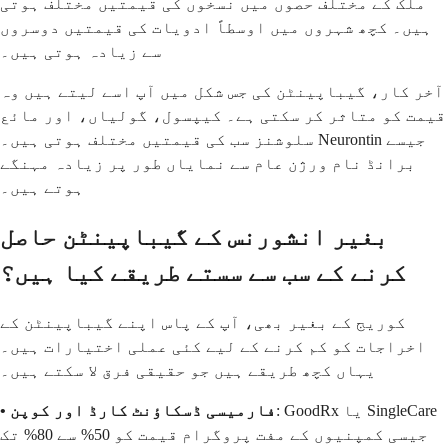
ملک کے مختلف حصوں میں نسخوں کی قیمتیں مختلف ہوتی
ہیں۔ کچھ شہروں میں اوسطاً ادویات کی قیمتیں دوسروں
سے زیادہ ہوتی ہیں۔
آخر کار، گیباپینٹن کی جس شکل میں آپ اسے لیتے ہیں وہ
قیمت کو متاثر کر سکتی ہے۔ کیپسول، گولیاں، اور مائع
سلوشنز سب کی قیمتیں مختلف ہوتی ہیں۔ Neurontin جیسے
برانڈ نام ورژن عام سے نمایاں طور پر زیادہ مہنگے
ہوتے ہیں۔
بغیر انشورنس کے گیباپینٹن حاصل
کرنے کے سب سے سستے طریقے کیا ہیں؟
کوریج کے بغیر بھی، آپ کے پاس اپنے گیباپینٹن کے
اخراجات کو کم کرنے کے لیے کئی عملی اختیارات ہیں۔
یہاں کچھ طریقے ہیں جو حقیقی فرق لا سکتے ہیں۔
: GoodRx یا SingleCare
• فارمیسی ڈسکاؤنٹ کارڈ اور کوپن
جیسی کمپنیوں کے مفت پروگرام قیمت کو 50% سے 80% تک