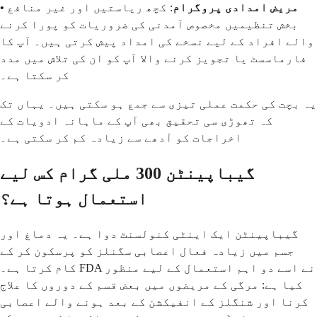
• مریض امدادی پروگرام
: کچھ ریاستیں اور غیر منافع
بخش تنظیمیں مخصوص آمدنی کی ضروریات کو پورا کرنے
والے افراد کے لیے نسخے کی امداد پیش کرتی ہیں۔ آپ کا
فارماسسٹ یا تجویز کرنے والا آپ کو ان کی تلاش میں مدد
کر سکتا ہے۔
یہ بچت کی حکمت عملی تیزی سے جمع ہو سکتی ہیں۔ یہاں تک
کہ تھوڑی سی تحقیق بھی آپ کے ماہانہ ادویات کے
اخراجات کو آدھے سے زیادہ کم کر سکتی ہے۔
گیباپینٹن 300 ملی گرام کس لیے
استعمال ہوتا ہے؟
گیباپینٹن ایک اینٹی کنولسنٹ دوا ہے۔ یہ دماغ اور
جسم میں زیادہ فعال اعصابی سگنلز کو پرسکون کر کے
کام کرتا ہے۔ FDA نے اسے دو اہم استعمال کے لیے منظور
کیا ہے: مرگی کے مریضوں میں بعض قسم کے دوروں کا علاج
کرنا اور شنگلز کے انفیکشن کے بعد ہونے والے اعصابی